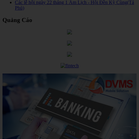
Các lễ hội ngày 22 tháng 1 Âm Lịch - Hội Đền Kỳ Cùng(Tả
Phủ)
Quảng Cáo