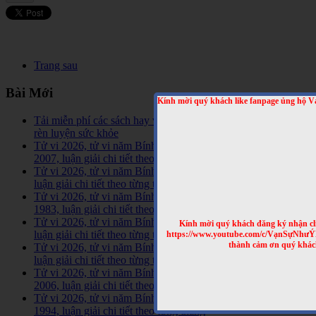
Trang sau
Bài Mới
Kính mời quý khách like fanpage ủng hộ V
Tải miễn phí các sách hay về tinh hoa võ học trên Thế Giới,
rèn luyện sức khỏe
Tử vi 2026, tử vi năm Bính Ngọ,tuổi Đinh Hợi sinh năm
2007, luận giải chi tiết theo từng tháng
Tử vi 2026, tử vi năm Bính Ngọ,tuổi Ất Hợi sinh năm 1995,
luận giải chi tiết theo từng tháng
Tử vi 2026, tử vi năm Bính Ngọ,tuổi Quý Hợi sinh năm
1983, luận giải chi tiết theo từng tháng
Tử vi 2026, tử vi năm Bính Ngọ,tuổi Tân Hợi sinh năm 1971,
Kính mời quý khách đăng ký nhận cl
luận giải chi tiết theo từng tháng
https://www.youtube.com/c/VạnSựNhư
thành cảm ơn quý khác
Tử vi 2026, tử vi năm Bính Ngọ,tuổi Kỷ Hợi sinh năm 1959,
luận giải chi tiết theo từng tháng
Tử vi 2026, tử vi năm Bính Ngọ,tuổi Bính Tuất sinh năm
2006, luận giải chi tiết theo từng tháng
Tử vi 2026, tử vi năm Bính Ngọ, tuổi Giáp Tuất sinh năm
1994, luận giải chi tiết theo từng tháng