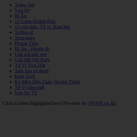
Trang chủ
Vạn Sự
Bí Ẩn
12 Cung Hoàng Đạo
12 con giáp, Tử vi, Xem bói
Tướng số
Xem ngày
Phong Thủy
Bí Ẩn - Huyền Bí
Giải mã giấc mơ
Giải Mã Nốt Ruồi
Tử Vi Trọn Đời
Tinh hoa võ thuật
Kinh Dịch
Kỳ Môn Độn Giáp, Huyền Thuật
Tử Vi năm mới
Vạn Sự TV
Click to listen highlighted text!
Powered By
DVMS co.,ltd