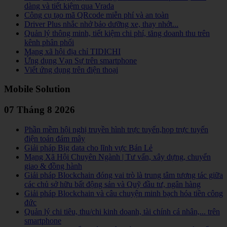
dàng và tiết kiệm qua Vrada
Công cụ tạo mã QRcode miễn phí và an toàn
Driver Plus nhắc nhở bảo dưỡng xe, thay nhớt...
Quản lý thông minh, tiết kiệm chi phí, tăng doanh thu trên
kênh phân phối
Mạng xã hội địa chỉ TIDICHI
Ứng dụng Vạn Sự trên smartphone
Viết ứng dụng trên điện thoại
Mobile Solution
07 Tháng 8 2026
Phần mềm hội nghị truyền hình trực tuyến,họp trực tuyến
điện toán đám mây
Giải pháp Big data cho lĩnh vực Bán Lẻ
Mạng Xã Hội Chuyên Ngành | Tư vấn, xây dựng, chuyển
giao & đồng hành
Giải pháp Blockchain đóng vai trò là trung tâm tương tác giữa
các chủ sở hữu bất động sản và Quỹ đầu tư, ngân hàng
Giải pháp Blockchain và câu chuyện minh bạch hóa tiền công
đức
Quản lý chi tiêu, thu/chi kinh doanh, tài chính cá nhân,... trên
smartphone