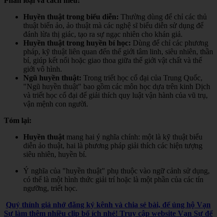
Phân loại và cách hiểu:
Huyền thuật trong biểu diễn:
Thường dùng để chỉ các thủ
thuật biến ảo, ảo thuật mà các nghệ sĩ biểu diễn sử dụng để
đánh lừa thị giác, tạo ra sự ngạc nhiên cho khán giả.
Huyền thuật trong huyền bí học:
Dùng để chỉ các phương
pháp, kỹ thuật liên quan đến thế giới tâm linh, siêu nhiên, thần
bí, giúp kết nối hoặc giao thoa giữa thế giới vật chất và thế
giới vô hình.
Ngũ huyền thuật:
Trong triết học cổ đại của Trung Quốc,
"Ngũ huyền thuật" bao gồm các môn học dựa trên kinh Dịch
và triết học cổ đại để giải thích quy luật vận hành của vũ trụ,
vận mệnh con người.
Tóm lại:
Huyền thuật
mang hai ý nghĩa chính: một là kỹ thuật biểu
diễn ảo thuật, hai là phương pháp giải thích các hiện tượng
siêu nhiên, huyền bí.
Ý nghĩa của "huyền thuật" phụ thuộc vào ngữ cảnh sử dụng,
có thể là một hình thức giải trí hoặc là một phần của các tín
ngưỡng, triết học.
Quý thính giả nhớ đăng ký kênh và chia sẻ bài, để ủng hộ Vạn
Sự làm thêm nhiều clip bổ ích nhé! Truy cập website Vạn Sự để