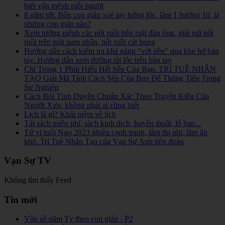
biết vận mệnh mỗi người
8 năm tới: Bốn con giáp xoè tay hứng lộc, làm 1 hưởng 10, là
những con giáp nào?
Xem tướng mệnh các nốt ruồi trên mặt đàn ông, giải mã nốt
ruồi trên mặt nam nhân, nốt ruồi cát hung
Hướng dẫn cách kiểm tra khả năng "vớt tiền" qua khe hở bàn
tay. Hướng dẫn xem đường tài lộc trên bàn tay
Chỉ Trong 1 Phút Hiểu Hết Sếp Của Bạn. TRÍ TUỆ NHÂN
TẠO Giải Mã Tính Cách Sếp Của Bạn Để Thăng Tiến Trong
Sự Nghiệp
Cách Bói Tình Duyên Chuẩn Xác Theo Truyện Kiều Của
Người Xưa, không phải ai cũng biết
Lịch là gì? Khái niệm về lịch
Tải sách miễn phí, sách kinh dịch, huyền thuật, lỗ ban...
Tử vi tuổi Ngọ 2023 nhiều cạnh tranh, lắm thị phi, làm ăn
khó. Trí Tuệ Nhân Tạo của Vạn Sự App tiên đoán
Vạn Sự TV
Không tìm thấy Feed
Tin mới
Vận số năm Tỵ theo con giáp - P2