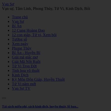
Vạn Sự
Vạn sự, Tâm Linh, Phong Thủy, Tử Vi, Kinh Dịch, Bói
Trang chủ
Vạn Sự
Bí Ẩn
12 Cung Hoàng Đạo
12 con giáp, Tử vi, Xem bói
Tướng số
Xem ngày
Phong Thủy
Bí Ẩn - Huyền Bí
Giải mã giấc mơ
Giải Mã Nốt Ruồi
Tử Vi Trọn Đời
Tinh hoa võ thuật
Kinh Dịch
Kỳ Môn Độn Giáp, Huyền Thuật
Tử Vi năm mới
Vạn Sự TV
Tải sách miễn phí, sách kinh dịch, huyền thuật, lỗ ban...