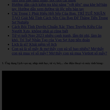
ruồi trên mặt nam nhân, nốt ruồi cát hung
Hướng dẫn cách kiểm tra khả năng "vớt tiền" qua khe hở bàn
tay. Hướng dẫn xem đường tài lộc trên bàn tay
Chỉ Trong 1 Phút Hiểu Hết Sếp Của Bạn. TRÍ TUỆ NHÂN
TẠO Giải Mã Tính Cách Sếp Của Bạn Để Thăng Tiến Trong
Sự Nghiệp
Cách Bói Tình Duyên Chuẩn Xác Theo Truyện Kiều Của
Người Xưa, không phải ai cũng biết
Tử vi tuổi Ngọ 2023 nhiều cạnh tranh, lắm thị phi, làm ăn
khó. Trí Tuệ Nhân Tạo của Vạn Sự App tiên đoán
Lịch là gì? Khái niệm về lịch
Con gà là số mấy & mơ thấy con gà số bao nhiêu? Mơ thấy
con gà mua vé số mấy? Mơ thấy con gà mua Vietlott số mấy?
1. Ứng dụng Lịch vạn sự, nhịp sinh học, tử vi, bói,... cho điện thoại và máy tính bảng: