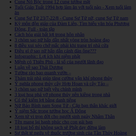
Cung Nô Bộc trong 12 cung tướng mặt
Tuổi Giáp Tuất 1994 hợp làm ăn với tuổi nào - Xem tuổi làm
ăn
Cung Sư Tử 23/7-22/8 - Cung Sư Tử nữ, cung Sư Tử nam
Kỳ môn độn giáp của Đàm Liên, Tìm hiểu văn hóa Phương
Đông, Full - toàn tập
Cách hóa giải bất lợi trong hôn nhân
3 chòm sao nữ hấp dẫn nhất vòng tròn hoàng đạo
8 điều xui xẻo chớ mắc phải khi trang trí nhà cửa
Điều gì ở sao nữ hấp dẫn cánh đàn ông???
Infographic: Lợi ích khi niệm phật
Mệnh có Thiên Phủ - lá số của người lãnh đạo
Luận về sao Thái Dương
Tường rào bao quanh vườn –
Thảm trải nhà giúp tăng cường vận khí phong thủy
Ý nghĩa phong thủy cây Hợp Hoan và cây Táo –
3 chòm sao nữ biết yêu chính mình
3 loại hoa phá vỡ phong thủy nên kiêng trong nhà
Có thể kiếm lợi bằng danh tiếng
Nữ Bảo Bình nam Song Tử - Cặp bạn thân khác giới
Ý niệm Sắc trong tướng học Á Đông
Xem tử vi trọn đời cho người sinh ngày Nhâm Thân
Tên mang lại hạnh phúc cho con gái bạn
18 loại bố thí không sạch sẽ Phật dạy đừng làm
Sự thật té ngửa về thuốc trường sinh của Tần Thủy Hoàng