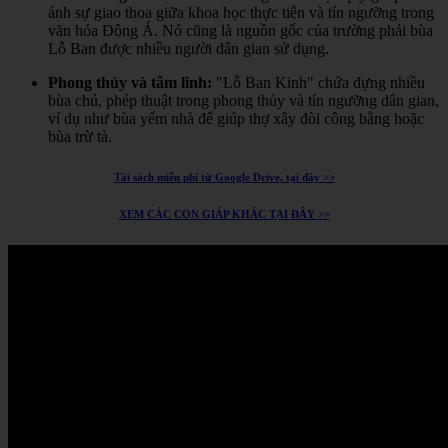
ánh sự giao thoa giữa khoa học thực tiễn và tín ngưỡng trong
văn hóa Đông Á.
Nó cũng là nguồn gốc của trường phái bùa
Lỗ Ban được nhiều người dân gian sử dụng.
Phong thủy và tâm linh:
"Lỗ Ban Kinh" chứa đựng nhiều
bùa chú, phép thuật trong phong thủy và tín ngưỡng dân gian,
ví dụ như bùa yểm nhà để giúp thợ xây đòi công bằng hoặc
bùa trừ tà.
Tải sách miễn phí từ Google Drive, tại đây >>
XEM CÁC CON GIÁP KHÁC TẠI ĐÂY >>