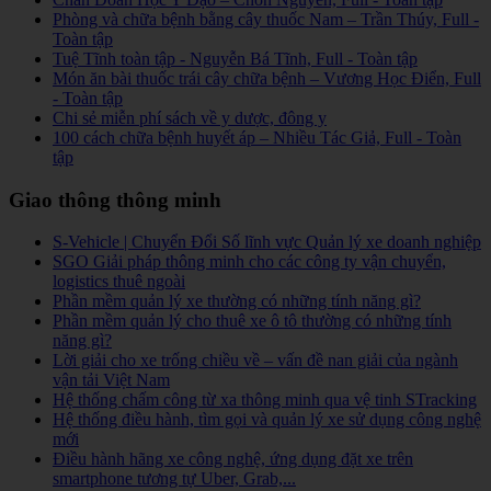
Phòng và chữa bệnh bằng cây thuốc Nam – Trần Thúy, Full -
Toàn tập
Tuệ Tĩnh toàn tập - Nguyễn Bá Tĩnh, Full - Toàn tập
Món ăn bài thuốc trái cây chữa bệnh – Vương Học Điển, Full
- Toàn tập
Chi sẻ miễn phí sách về y dược, đông y
100 cách chữa bệnh huyết áp – Nhiều Tác Giả, Full - Toàn
tập
Giao thông thông minh
S-Vehicle | Chuyển Đổi Số lĩnh vực Quản lý xe doanh nghiệp
SGO Giải pháp thông minh cho các công ty vận chuyển,
logistics thuê ngoài
Phần mềm quản lý xe thường có những tính năng gì?
Phần mềm quản lý cho thuê xe ô tô thường có những tính
năng gì?
Lời giải cho xe trống chiều về – vấn đề nan giải của ngành
vận tải Việt Nam
Hệ thống chấm công từ xa thông minh qua vệ tinh STracking
Hệ thống điều hành, tìm gọi và quản lý xe sử dụng công nghệ
mới
Điều hành hãng xe công nghệ, ứng dụng đặt xe trên
smartphone tương tự Uber, Grab,...