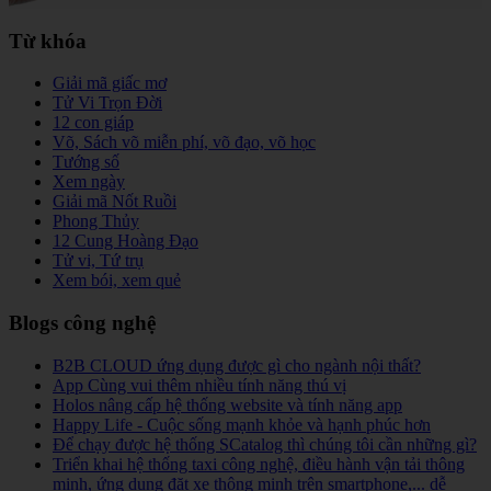
Từ khóa
Giải mã giấc mơ
Tử Vi Trọn Đời
12 con giáp
Võ, Sách võ miễn phí, võ đạo, võ học
Tướng số
Xem ngày
Giải mã Nốt Ruồi
Phong Thủy
12 Cung Hoàng Đạo
Tử vi, Tứ trụ
Xem bói, xem quẻ
Blogs công nghệ
B2B CLOUD ứng dụng được gì cho ngành nội thất?
App Cùng vui thêm nhiều tính năng thú vị
Holos nâng cấp hệ thống website và tính năng app
Happy Life - Cuộc sống mạnh khỏe và hạnh phúc hơn
Để chạy được hệ thống SCatalog thì chúng tôi cần những gì?
Triển khai hệ thống taxi công nghệ, điều hành vận tải thông
minh, ứng dụng đặt xe thông minh trên smartphone,... dễ