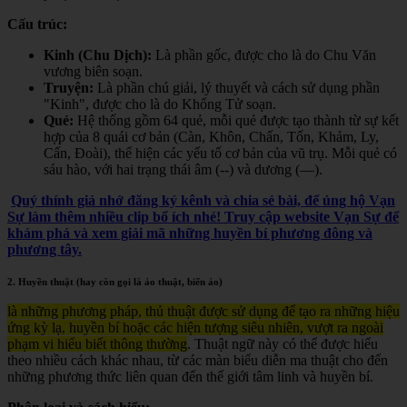
Cấu trúc:
Kinh (Chu Dịch):
Là phần gốc, được cho là do Chu Văn
vương biên soạn.
Truyện:
Là phần chú giải, lý thuyết và cách sử dụng phần
"Kinh", được cho là do Khổng Tử soạn.
Quẻ:
Hệ thống gồm 64 quẻ, mỗi quẻ được tạo thành từ sự kết
hợp của 8 quái cơ bản (Càn, Khôn, Chấn, Tốn, Khảm, Ly,
Cấn, Đoài), thể hiện các yếu tố cơ bản của vũ trụ. Mỗi quẻ có
sáu hào, với hai trạng thái âm (--) và dương (—).
Quý thính giả nhớ đăng ký kênh và chia sẻ bài, để ủng hộ Vạn
Sự làm thêm nhiều clip bổ ích nhé! Truy cập website Vạn Sự để
khám phá và xem giải mã những huyền bí phương đông và
phương tây.
2. Huyền thuật (hay còn gọi là ảo thuật, biến ảo)
là những phương pháp, thủ thuật được sử dụng để tạo ra những hiệu
ứng kỳ lạ, huyền bí hoặc các hiện tượng siêu nhiên, vượt ra ngoài
phạm vi hiểu biết thông thường
. Thuật ngữ này có thể được hiểu
theo nhiều cách khác nhau, từ các màn biểu diễn ma thuật cho đến
những phương thức liên quan đến thế giới tâm linh và huyền bí.