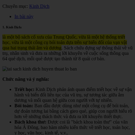
Chuyên mục:
Kinh Dịch
In bài này
1. Kinh Dịch:
là một bộ sách cổ xưa của Trung Quốc, vừa là một hệ thống triết
học, vừa là một công cụ bói toán dựa trên sự biến đổi của vạn vật
qua hai trạng thái âm và dương
. Sách chứa đựng sự thông thái về vũ
trụ, nhân sinh và đưa ra những lời khuyên về cuộc sống thông qua
64 quẻ dịch, mỗi quẻ được tạo thành từ 8 quái cơ bản.
Chức năng và ý nghĩa:
Triết học:
Kinh Dịch phản ánh quan điểm triết học về sự vận
hành và biến đổi liên tục của vũ trụ, sự tương tác giữa âm
dương và mối quan hệ giữa con người với tự nhiên.
Bói toán:
Ban đầu được dùng như một công cụ để bói toán,
dự đoán tương lai bằng cách gieo quẻ, giúp con người hiểu rõ
hơn về những thách thức và đưa ra lời khuyên thiết thực.
Bách khoa thư:
Được coi là "bách khoa toàn thư" của văn
hóa Á Đông, bao hàm nhiều kiến thức về triết học, toán học,
y học, văn học, kinh tế, v.v.
.