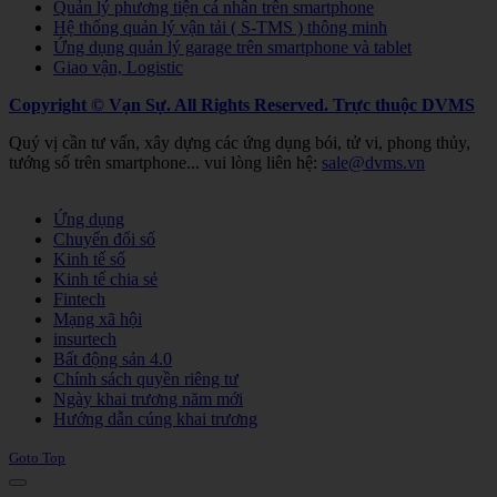
Quản lý phương tiện cá nhân trên smartphone
Hệ thống quản lý vận tải ( S-TMS ) thông minh
Ứng dụng quản lý garage trên smartphone và tablet
Giao vận, Logistic
Copyright © Vạn Sự. All Rights Reserved.
Trực thuộc DVMS
Quý vị cần tư vấn, xây dựng các ứng dụng bói, tử vi, phong thủy,
tướng số trên smartphone... vui lòng liên hệ:
sale@dvms.vn
Joomla! 3 Templates
Ứng dụng
Chuyển đổi số
Kinh tế số
Kinh tế chia sẻ
Fintech
Mạng xã hội
insurtech
Bất động sản 4.0
Chính sách quyền riêng tư
Ngày khai trương năm mới
Hướng dẫn cúng khai trương
Goto Top