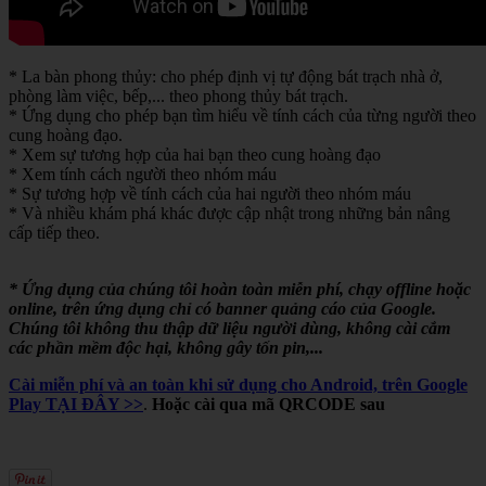
* La bàn phong thủy: cho phép định vị tự động bát trạch nhà ở,
phòng làm việc, bếp,... theo phong thủy bát trạch.
* Ứng dụng cho phép bạn tìm hiểu về tính cách của từng người theo
cung hoàng đạo.
* Xem sự tương hợp của hai bạn theo cung hoàng đạo
* Xem tính cách người theo nhóm máu
* Sự tương hợp về tính cách của hai người theo nhóm máu
* Và nhiều khám phá khác được cập nhật trong những bản nâng
cấp tiếp theo.
* Ứng dụng của chúng tôi hoàn toàn miễn phí, chạy offline hoặc
online, trên ứng dụng chỉ có banner quảng cáo của Google.
Chúng tôi không thu thập dữ liệu người dùng, không cài cắm
các phần mềm độc hại, không gây tốn pin,...
Cài miễn phí và an toàn khi sử dụng cho Android, trên Google
Play TẠI ĐÂY >>
.
Hoặc cài qua mã QRCODE sau