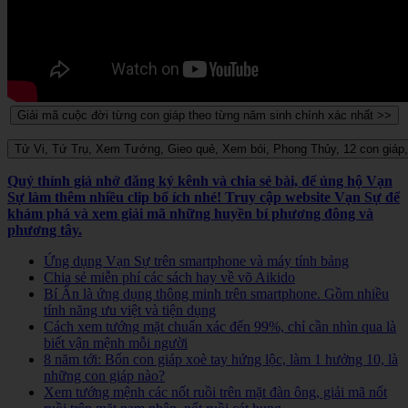
Quý thính giả nhớ đăng ký kênh và chia sẻ bài, để ủng hộ Vạn
Sự làm thêm nhiều clip bổ ích nhé! Truy cập website Vạn Sự để
khám phá và xem giải mã những huyền bí phương đông và
phương tây.
Ứng dụng Vạn Sự trên smartphone và máy tính bảng
Chia sẻ miễn phí các sách hay về võ Aikido
Bí Ẩn là ứng dụng thông minh trên smartphone. Gồm nhiều
tính năng ưu việt và tiện dụng
Cách xem tướng mặt chuẩn xác đến 99%, chỉ cần nhìn qua là
biết vận mệnh mỗi người
8 năm tới: Bốn con giáp xoè tay hứng lộc, làm 1 hưởng 10, là
những con giáp nào?
Xem tướng mệnh các nốt ruồi trên mặt đàn ông, giải mã nốt