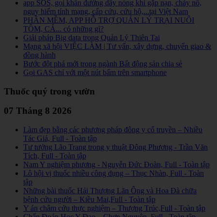
app SOS, gọi khẩn đường dây nóng khi gặp nạn, cháy nổ,
nguy hiểm tính mạng, cấp cứu, cứu hộ,...tại Việt Nam
PHẦN MỀM, APP HỖ TRỢ QUẢN LÝ TRẠI NUÔI
TÔM, CÁ... có những gì?
Giải pháp Big data trong Quản Lý Thiên Tai
Mạng xã hội VIỆC LÀM | Tư vấn, xây dựng, chuyển giao &
đồng hành
Bước đột phá mới trong ngành Bất động sản chia sẻ
Gọi GAS chỉ với một nút bấm trên smartphone
Thuốc quý trong vườn
07 Tháng 8 2026
Làm đẹp bằng các phương pháp đông y cổ truyền – Nhiều
Tác Giả, Full - Toàn tập
Tư tưởng Lão Trang trong y thuật Đông Phương - Trần Văn
Tích, Full - Toàn tập
Nam Y nghiệm phương - Nguyễn Đức Đoàn, Full - Toàn tập
Lô hội vị thuốc nhiều công dụng – Thục Nhàn, Full - Toàn
tập
Những bài thuốc Hải Thượng Lãn Ông và Hoa Đà chữa
bệnh cứu người – Kiều Mai,Full - Toàn tập
Y án châm cứu thực nghiệm – Thượng Trúc,Full - Toàn tập
Chẩn Đoán Học Y Đạo – Chơn Nguyên, Full - Toàn tập