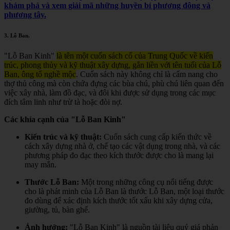
khám phá và xem giải mã những huyền bí phương đông và
phương tây.
3.
Lỗ Ban
.
"Lỗ Ban Kinh"
là tên một cuốn sách cổ của Trung Quốc về kiến
trúc, phong thủy và kỹ thuật xây dựng, gắn liền với tên tuổi của Lỗ
Ban, ông tổ nghề mộc
.
Cuốn sách này không chỉ là cẩm nang cho
thợ thủ công mà còn chứa đựng các bùa chú, phù chú liên quan đến
việc xây nhà, làm đồ đạc, và đôi khi được sử dụng trong các mục
đích tâm linh như trừ tà hoặc đòi nợ.
Các khía cạnh của "Lỗ Ban Kinh"
Kiến trúc và kỹ thuật:
Cuốn sách cung cấp kiến thức về
cách xây dựng nhà ở, chế tạo các vật dụng trong nhà, và các
phương pháp đo đạc theo kích thước được cho là mang lại
may mắn.
Thước Lỗ Ban:
Một trong những công cụ nổi tiếng được
cho là phát minh của Lỗ Ban là thước Lỗ Ban, một loại thước
đo dùng để xác định kích thước tốt xấu khi xây dựng cửa,
giường, tủ, bàn ghế.
Ảnh hưởng:
"Lỗ Ban Kinh" là nguồn tài liệu quý giá phản