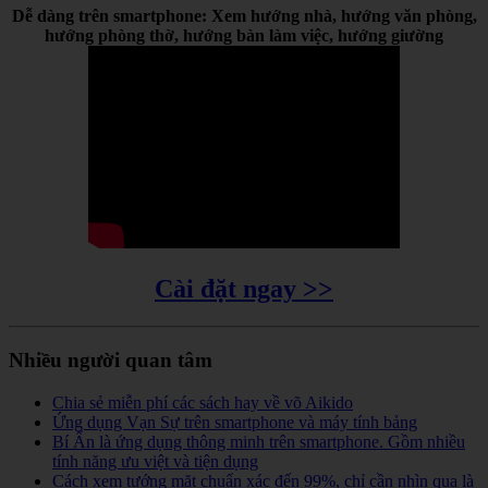
Dễ dàng trên smartphone: Xem hướng nhà, hướng văn phòng,
hướng phòng thờ, hướng bàn làm việc, hướng giường
Cài đặt ngay >>
Nhiều người quan tâm
Chia sẻ miễn phí các sách hay về võ Aikido
Ứng dụng Vạn Sự trên smartphone và máy tính bảng
Bí Ẩn là ứng dụng thông minh trên smartphone. Gồm nhiều
tính năng ưu việt và tiện dụng
Cách xem tướng mặt chuẩn xác đến 99%, chỉ cần nhìn qua là