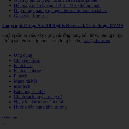
Quản lý phương tiện cá nhân trên smartphone
Hệ thống quản lý vận tải ( S-TMS ) thông minh
Ứng dụng quản lý garage trên smartphone và tablet
Giao vận, Logistic
Copyright © Vạn Sự. All Rights Reserved.
Trực thuộc DVMS
Quý vị cần tư vấn, xây dựng các ứng dụng bói, tử vi, phong thủy,
tướng số trên smartphone... vui lòng liên hệ:
sale@dvms.vn
Joomla! 3 Templates
Ứng dụng
Chuyển đổi số
Kinh tế số
Kinh tế chia sẻ
Fintech
Mạng xã hội
insurtech
Bất động sản 4.0
Chính sách quyền riêng tư
Ngày khai trương năm mới
Hướng dẫn cúng khai trương
Goto Top