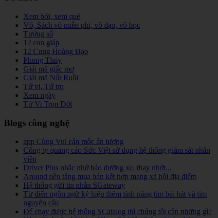
Xem bói, xem quẻ
Võ, Sách võ miễn phí, võ đạo, võ học
Tướng số
12 con giáp
12 Cung Hoàng Đạo
Phong Thủy
Giải mã giấc mơ
Giải mã Nốt Ruồi
Tử vi, Tứ trụ
Xem ngày
Tử Vi Trọn Đời
Blogs công nghệ
app Cùng Vui cán mốc ấn tượng
Công ty quảng cáo Sức Việt sử dụng hệ thống giám sát nhân
viên
Driver Plus nhắc nhở bảo dưỡng xe, thay nhớt...
Around nền tảng mua bán kết hợp mạng xã hội địa điểm
Hệ thống gửi tin nhắn SGateway
Từ điển ngôn ngữ ký hiệu thêm tính năng tìm bài hát và tìm
nguyên câu
Để chạy được hệ thống SCatalog thì chúng tôi cần những gì?