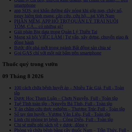
smartphone
app SOS, gọi khẩn đường dây nóng khi gặp nạn, cháy nổ,
nguy hiểm tính mạng, cấp cứu, cứu hộ,...tại Việt Nam
PHẦN MỀM, APP HỖ TRỢ QUẢN LÝ TRẠI NUÔI
TÔM, CÁ... có những gì?
Giải pháp Big data trong Quản Lý Thiên Tai
Mạng xã hội VIỆC LÀM | Tư vấn, xây dựng, chuyển giao &
đồng hành
Bước đột phá mới trong ngành Bất động sản chia sẻ
Gọi GAS chỉ với một nút bấm trên smartphone
Thuốc quý trong vườn
09 Tháng 8 2026
100 cách chữa bệnh huyết áp – Nhiều Tác Giả, Full - Toàn
tập
Dược Học Tham Luận – Chơn Nguyễn, Full - Toàn tập
Tuệ Tĩnh toàn tập - Nguyễn Bá Tĩnh, Full - Toàn tập
Y án châm cứu thực nghiệm – Thượng Trúc,Full - Toàn tập
Sổ tay tìm huyệt - Vương Văn Liêu, Full - Toàn tập
Linh chi phòng trị bệnh – Công Diễn, Full - Toàn tập
Chi sẻ miễn phí sách về y dược, đông y
Phòng và chữa bệnh bằng cây thuốc Nam – Trần Thúy, Full -