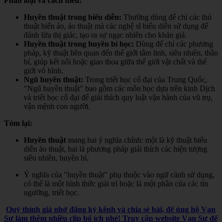
Phân loại và cách hiểu:
Huyền thuật trong biểu diễn:
Thường dùng để chỉ các thủ
thuật biến ảo, ảo thuật mà các nghệ sĩ biểu diễn sử dụng để
đánh lừa thị giác, tạo ra sự ngạc nhiên cho khán giả.
Huyền thuật trong huyền bí học:
Dùng để chỉ các phương
pháp, kỹ thuật liên quan đến thế giới tâm linh, siêu nhiên, thần
bí, giúp kết nối hoặc giao thoa giữa thế giới vật chất và thế
giới vô hình.
Ngũ huyền thuật:
Trong triết học cổ đại của Trung Quốc,
"Ngũ huyền thuật" bao gồm các môn học dựa trên kinh Dịch
và triết học cổ đại để giải thích quy luật vận hành của vũ trụ,
vận mệnh con người.
Tóm lại:
Huyền thuật
mang hai ý nghĩa chính: một là kỹ thuật biểu
diễn ảo thuật, hai là phương pháp giải thích các hiện tượng
siêu nhiên, huyền bí.
Ý nghĩa của "huyền thuật" phụ thuộc vào ngữ cảnh sử dụng,
có thể là một hình thức giải trí hoặc là một phần của các tín
ngưỡng, triết học.
Quý thính giả nhớ đăng ký kênh và chia sẻ bài, để ủng hộ Vạn
Sự làm thêm nhiều clip bổ ích nhé! Truy cập website Vạn Sự để