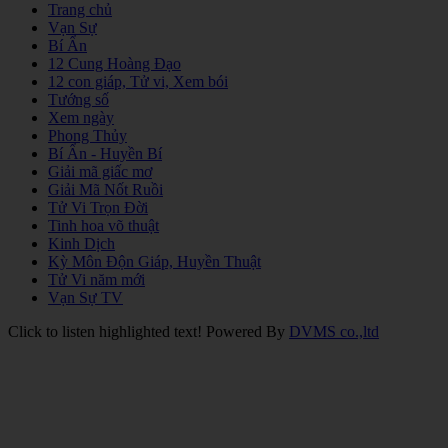
Trang chủ
Vạn Sự
Bí Ẩn
12 Cung Hoàng Đạo
12 con giáp, Tử vi, Xem bói
Tướng số
Xem ngày
Phong Thủy
Bí Ẩn - Huyền Bí
Giải mã giấc mơ
Giải Mã Nốt Ruồi
Tử Vi Trọn Đời
Tinh hoa võ thuật
Kinh Dịch
Kỳ Môn Độn Giáp, Huyền Thuật
Tử Vi năm mới
Vạn Sự TV
Click to listen highlighted text!
Powered By
DVMS co.,ltd