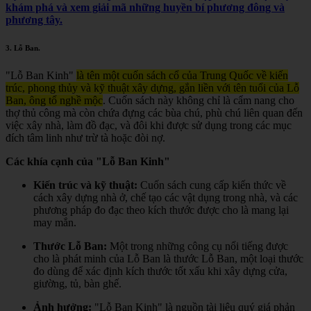
khám phá và xem giải mã những huyền bí phương đông và
phương tây.
3.
Lỗ Ban
.
"Lỗ Ban Kinh"
là tên một cuốn sách cổ của Trung Quốc về kiến
trúc, phong thủy và kỹ thuật xây dựng, gắn liền với tên tuổi của Lỗ
Ban, ông tổ nghề mộc
.
Cuốn sách này không chỉ là cẩm nang cho
thợ thủ công mà còn chứa đựng các bùa chú, phù chú liên quan đến
việc xây nhà, làm đồ đạc, và đôi khi được sử dụng trong các mục
đích tâm linh như trừ tà hoặc đòi nợ.
Các khía cạnh của "Lỗ Ban Kinh"
Kiến trúc và kỹ thuật:
Cuốn sách cung cấp kiến thức về
cách xây dựng nhà ở, chế tạo các vật dụng trong nhà, và các
phương pháp đo đạc theo kích thước được cho là mang lại
may mắn.
Thước Lỗ Ban:
Một trong những công cụ nổi tiếng được
cho là phát minh của Lỗ Ban là thước Lỗ Ban, một loại thước
đo dùng để xác định kích thước tốt xấu khi xây dựng cửa,
giường, tủ, bàn ghế.
Ảnh hưởng:
"Lỗ Ban Kinh" là nguồn tài liệu quý giá phản