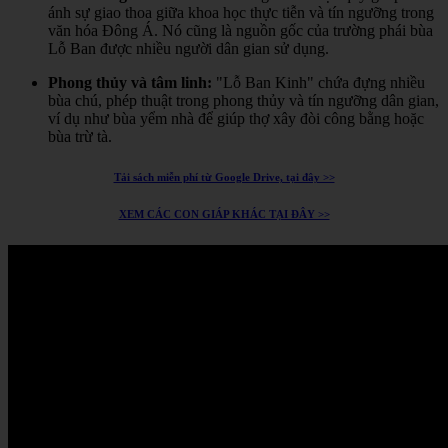
ánh sự giao thoa giữa khoa học thực tiễn và tín ngưỡng trong
văn hóa Đông Á.
Nó cũng là nguồn gốc của trường phái bùa
Lỗ Ban được nhiều người dân gian sử dụng.
Phong thủy và tâm linh:
"Lỗ Ban Kinh" chứa đựng nhiều
bùa chú, phép thuật trong phong thủy và tín ngưỡng dân gian,
ví dụ như bùa yểm nhà để giúp thợ xây đòi công bằng hoặc
bùa trừ tà.
Tải sách miễn phí từ Google Drive, tại đây >>
XEM CÁC CON GIÁP KHÁC TẠI ĐÂY >>