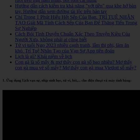
ruồi trên mặt nam nhân, nốt ruồi cát hung
Hướng dẫn cách kiểm tra khả năng "vớt tiền" qua khe hở bàn
tay. Hướng dẫn xem đường tài lộc trên bàn tay
Chỉ Trong 1 Phút Hiểu Hết Sếp Của Bạn. TRÍ TUỆ NHÂN
TẠO Giải Mã Tính Cách Sếp Của Bạn Để Thăng Tiến Trong
Sự Nghiệp
Cách Bói Tình Duyên Chuẩn Xác Theo Truyện Kiều Của
Người Xưa, không phải ai cũng biết
Tử vi tuổi Ngọ 2023 nhiều cạnh tranh, lắm thị phi, làm ăn
khó. Trí Tuệ Nhân Tạo của Vạn Sự App tiên đoán
Lịch là gì? Khái niệm về lịch
Con gà là số mấy & mơ thấy con gà số bao nhiêu? Mơ thấy
con gà mua vé số mấy? Mơ thấy con gà mua Vietlott số mấy?
1. Ứng dụng Lịch vạn sự, nhịp sinh học, tử vi, bói,... cho điện thoại và máy tính bảng: