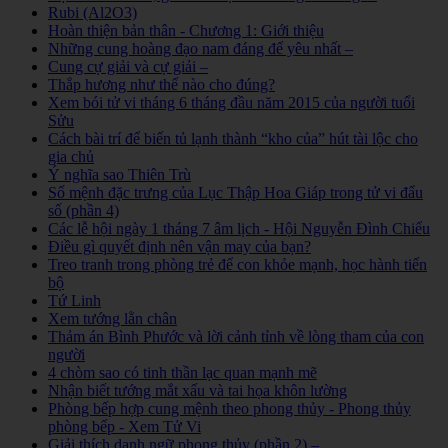
Rubi (Al2O3)
Hoàn thiện bản thân - Chương 1: Giới thiệu
Những cung hoàng đạo nam đáng để yêu nhất –
Cung cự giải và cự giải –
Thắp hương như thế nào cho đúng?
Xem bói tử vi tháng 6 tháng đầu năm 2015 của người tuổi
Sửu
Cách bài trí để biến tủ lạnh thành “kho của” hút tài lộc cho
gia chủ
Ý nghĩa sao Thiên Trù
Số mệnh đặc trưng của Lục Thập Hoa Giáp trong tử vi đẩu
số (phần 4)
Các lễ hội ngày 1 tháng 7 âm lịch - Hội Nguyễn Đình Chiểu
Điều gì quyết định nên vận may của bạn?
Treo tranh trong phòng trẻ để con khỏe mạnh, học hành tiến
bộ
Tứ Linh
Xem tướng lằn chân
Thảm án Bình Phước và lời cảnh tỉnh về lòng tham của con
người
4 chòm sao có tinh thần lạc quan mạnh mẽ
Nhận biết tướng mắt xấu và tai họa khôn lường
Phòng bếp hợp cung mệnh theo phong thủy - Phong thủy
phòng bếp - Xem Tử Vi
Giải thích danh ngữ phong thủy (phần 2) –