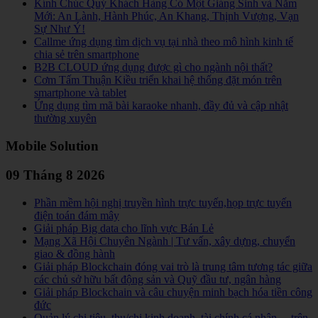
Kính Chúc Quý Khách Hàng Có Một Giáng Sinh và Năm
Mới: An Lành, Hành Phúc, An Khang, Thịnh Vượng, Vạn
Sự Như Ý!
Callme ứng dụng tìm dịch vụ tại nhà theo mô hình kinh tế
chia sẻ trên smartphone
B2B CLOUD ứng dụng được gì cho ngành nội thất?
Cơm Tấm Thuận Kiều triển khai hệ thống đặt món trên
smartphone và tablet
Ứng dụng tìm mã bài karaoke nhanh, đầy đủ và cập nhật
thường xuyên
Mobile Solution
09 Tháng 8 2026
Phần mềm hội nghị truyền hình trực tuyến,họp trực tuyến
điện toán đám mây
Giải pháp Big data cho lĩnh vực Bán Lẻ
Mạng Xã Hội Chuyên Ngành | Tư vấn, xây dựng, chuyển
giao & đồng hành
Giải pháp Blockchain đóng vai trò là trung tâm tương tác giữa
các chủ sở hữu bất động sản và Quỹ đầu tư, ngân hàng
Giải pháp Blockchain và câu chuyện minh bạch hóa tiền công
đức
Quản lý chi tiêu, thu/chi kinh doanh, tài chính cá nhân,... trên