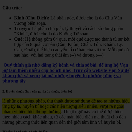
Cấu trúc:
Kinh (Chu Dịch):
Là phần gốc, được cho là do Chu Văn
vương biên soạn.
Truyện:
Là phần chú giải, lý thuyết và cách sử dụng phần
"Kinh", được cho là do Khổng Tử soạn.
Quẻ:
Hệ thống gồm 64 quẻ, mỗi quẻ được tạo thành từ sự kết
hợp của 8 quái cơ bản (Càn, Khôn, Chấn, Tốn, Khảm, Ly,
Cấn, Đoài), thể hiện các yếu tố cơ bản của vũ trụ. Mỗi quẻ có
sáu hào, với hai trạng thái âm (--) và dương (—).
Quý thính giả nhớ đăng ký kênh và chia sẻ bài, để ủng hộ Vạn
Sự làm thêm nhiều clip bổ ích nhé! Truy cập website Vạn Sự để
khám phá và xem giải mã những huyền bí phương đông và
phương tây.
2. Huyền thuật (hay còn gọi là ảo thuật, biến ảo)
là những phương pháp, thủ thuật được sử dụng để tạo ra những hiệu
ứng kỳ lạ, huyền bí hoặc các hiện tượng siêu nhiên, vượt ra ngoài
phạm vi hiểu biết thông thường
. Thuật ngữ này có thể được hiểu
theo nhiều cách khác nhau, từ các màn biểu diễn ma thuật cho đến
những phương thức liên quan đến thế giới tâm linh và huyền bí.