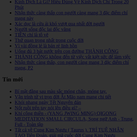
Kinh Dịch Là Gì? Hiểu Đúng Về Kinh Dịch Chỉ Trong 20
Phút
Nhận thức càng thấp con người càng mang 3 đặc điểm chí
mạng này
Xác dục là cửa ải khó vượt qua nhất đời người
Người sống độc lai độc vãng
TIỀN chỉ là tô vẽ
Thứ quạn trọng nhất trong cuộc đời
Vì vài đồng lẻ là bán rẻ linh hồn
Uống đủ 3 bát nước trên con đường THÀNH CÔNG
THÀNH CÔNG không đến từ việc vắt kiệt sức để làm việc
Nhận thức càng thấp, con người càng mang 3 đặc điểm chí
mạng, P2
Tin mới
Bí mật đằng sau màu sắc móng chân, móng tay.
Vận trình tử vi trọn đời Ất Mão nam mang chi tiết
Khói nhang ngày Tết Nguyên đán
Nốt ruồi trên tay nói lên điều gì? –
Khí công thiền - (YANG JWING MING) QIGONG
MEDITATION SMALL CIRCULA, Song ngữ Anh - Trung,
Full - Toàn tập
Tất cả về Cung Kim Ngưu ( Taurus ). TRÍ TUỆ NHÂN
TẠO Tiên Đoán, giải mã cuộc đời Cung Kim Ngưu