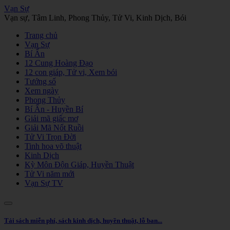
Vạn Sự
Vạn sự, Tâm Linh, Phong Thủy, Tử Vi, Kinh Dịch, Bói
Trang chủ
Vạn Sự
Bí Ẩn
12 Cung Hoàng Đạo
12 con giáp, Tử vi, Xem bói
Tướng số
Xem ngày
Phong Thủy
Bí Ẩn - Huyền Bí
Giải mã giấc mơ
Giải Mã Nốt Ruồi
Tử Vi Trọn Đời
Tinh hoa võ thuật
Kinh Dịch
Kỳ Môn Độn Giáp, Huyền Thuật
Tử Vi năm mới
Vạn Sự TV
Tải sách miễn phí, sách kinh dịch, huyền thuật, lỗ ban...