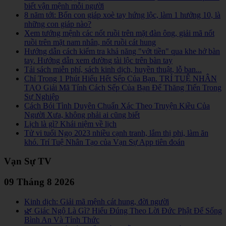
biết vận mệnh mỗi người
8 năm tới: Bốn con giáp xoè tay hứng lộc, làm 1 hưởng 10, là
những con giáp nào?
Xem tướng mệnh các nốt ruồi trên mặt đàn ông, giải mã nốt
ruồi trên mặt nam nhân, nốt ruồi cát hung
Hướng dẫn cách kiểm tra khả năng "vớt tiền" qua khe hở bàn
tay. Hướng dẫn xem đường tài lộc trên bàn tay
Tải sách miễn phí, sách kinh dịch, huyền thuật, lỗ ban...
Chỉ Trong 1 Phút Hiểu Hết Sếp Của Bạn. TRÍ TUỆ NHÂN
TẠO Giải Mã Tính Cách Sếp Của Bạn Để Thăng Tiến Trong
Sự Nghiệp
Cách Bói Tình Duyên Chuẩn Xác Theo Truyện Kiều Của
Người Xưa, không phải ai cũng biết
Lịch là gì? Khái niệm về lịch
Tử vi tuổi Ngọ 2023 nhiều cạnh tranh, lắm thị phi, làm ăn
khó. Trí Tuệ Nhân Tạo của Vạn Sự App tiên đoán
Vạn Sự TV
09 Tháng 8 2026
Kinh dịch: Giải mã mệnh cát hung, đời người
🌿 Giác Ngộ Là Gì? Hiểu Đúng Theo Lời Đức Phật Để Sống
Bình An Và Tỉnh Thức