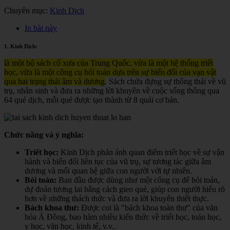
Chuyên mục:
Kinh Dịch
In bài này
1. Kinh Dịch:
là một bộ sách cổ xưa của Trung Quốc, vừa là một hệ thống triết
học, vừa là một công cụ bói toán dựa trên sự biến đổi của vạn vật
qua hai trạng thái âm và dương
. Sách chứa đựng sự thông thái về vũ
trụ, nhân sinh và đưa ra những lời khuyên về cuộc sống thông qua
64 quẻ dịch, mỗi quẻ được tạo thành từ 8 quái cơ bản.
Chức năng và ý nghĩa:
Triết học:
Kinh Dịch phản ánh quan điểm triết học về sự vận
hành và biến đổi liên tục của vũ trụ, sự tương tác giữa âm
dương và mối quan hệ giữa con người với tự nhiên.
Bói toán:
Ban đầu được dùng như một công cụ để bói toán,
dự đoán tương lai bằng cách gieo quẻ, giúp con người hiểu rõ
hơn về những thách thức và đưa ra lời khuyên thiết thực.
Bách khoa thư:
Được coi là "bách khoa toàn thư" của văn
hóa Á Đông, bao hàm nhiều kiến thức về triết học, toán học,
y học, văn học, kinh tế, v.v.
.