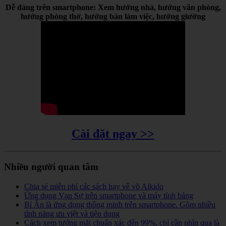
Dễ dàng trên smartphone: Xem hướng nhà, hướng văn phòng,
hướng phòng thờ, hướng bàn làm việc, hướng giường
Cài đặt ngay >>
Nhiều người quan tâm
Chia sẻ miễn phí các sách hay về võ Aikido
Ứng dụng Vạn Sự trên smartphone và máy tính bảng
Bí Ẩn là ứng dụng thông minh trên smartphone. Gồm nhiều
tính năng ưu việt và tiện dụng
Cách xem tướng mặt chuẩn xác đến 99%, chỉ cần nhìn qua là