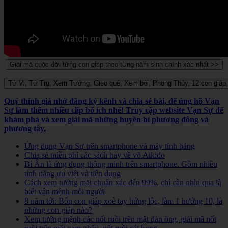
Quý thính giả nhớ đăng ký kênh và chia sẻ bài, để ủng hộ Vạn
Sự làm thêm nhiều clip bổ ích nhé! Truy cập website Vạn Sự để
khám phá và xem giải mã những huyền bí phương đông và
phương tây.
Ứng dụng Vạn Sự trên smartphone và máy tính bảng
Chia sẻ miễn phí các sách hay về võ Aikido
Bí Ẩn là ứng dụng thông minh trên smartphone. Gồm nhiều
tính năng ưu việt và tiện dụng
Cách xem tướng mặt chuẩn xác đến 99%, chỉ cần nhìn qua là
biết vận mệnh mỗi người
8 năm tới: Bốn con giáp xoè tay hứng lộc, làm 1 hưởng 10, là
những con giáp nào?
Xem tướng mệnh các nốt ruồi trên mặt đàn ông, giải mã nốt