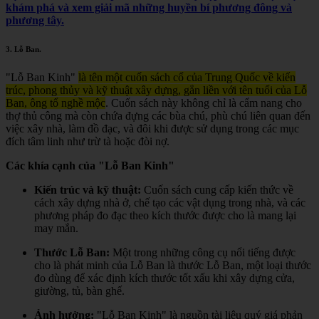
khám phá và xem giải mã những huyền bí phương đông và
phương tây.
3.
Lỗ Ban
.
"Lỗ Ban Kinh"
là tên một cuốn sách cổ của Trung Quốc về kiến
trúc, phong thủy và kỹ thuật xây dựng, gắn liền với tên tuổi của Lỗ
Ban, ông tổ nghề mộc
.
Cuốn sách này không chỉ là cẩm nang cho
thợ thủ công mà còn chứa đựng các bùa chú, phù chú liên quan đến
việc xây nhà, làm đồ đạc, và đôi khi được sử dụng trong các mục
đích tâm linh như trừ tà hoặc đòi nợ.
Các khía cạnh của "Lỗ Ban Kinh"
Kiến trúc và kỹ thuật:
Cuốn sách cung cấp kiến thức về
cách xây dựng nhà ở, chế tạo các vật dụng trong nhà, và các
phương pháp đo đạc theo kích thước được cho là mang lại
may mắn.
Thước Lỗ Ban:
Một trong những công cụ nổi tiếng được
cho là phát minh của Lỗ Ban là thước Lỗ Ban, một loại thước
đo dùng để xác định kích thước tốt xấu khi xây dựng cửa,
giường, tủ, bàn ghế.
Ảnh hưởng:
"Lỗ Ban Kinh" là nguồn tài liệu quý giá phản