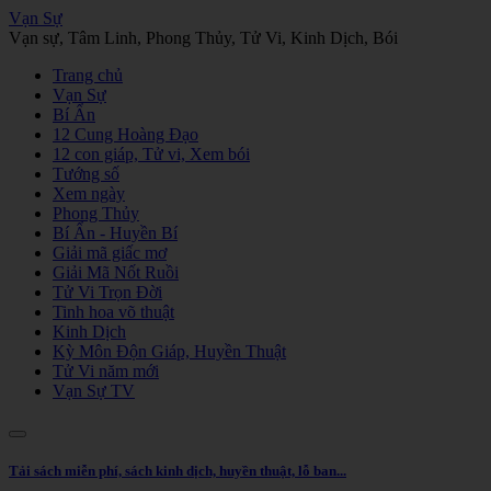
Vạn Sự
Vạn sự, Tâm Linh, Phong Thủy, Tử Vi, Kinh Dịch, Bói
Trang chủ
Vạn Sự
Bí Ẩn
12 Cung Hoàng Đạo
12 con giáp, Tử vi, Xem bói
Tướng số
Xem ngày
Phong Thủy
Bí Ẩn - Huyền Bí
Giải mã giấc mơ
Giải Mã Nốt Ruồi
Tử Vi Trọn Đời
Tinh hoa võ thuật
Kinh Dịch
Kỳ Môn Độn Giáp, Huyền Thuật
Tử Vi năm mới
Vạn Sự TV
Tải sách miễn phí, sách kinh dịch, huyền thuật, lỗ ban...