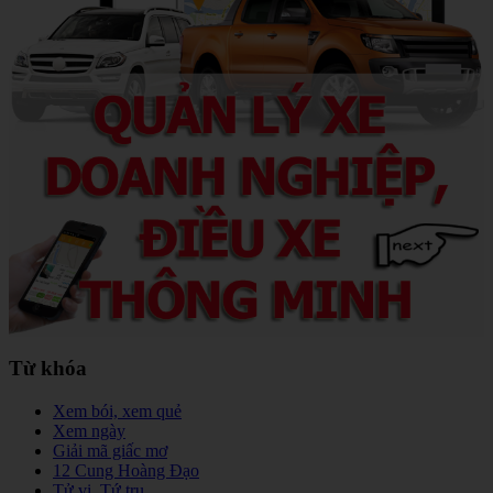
Từ khóa
Xem bói, xem quẻ
Xem ngày
Giải mã giấc mơ
12 Cung Hoàng Đạo
Tử vi, Tứ trụ