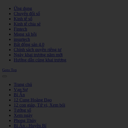
Joomla! 3 Templates
Ứng dụng
Chuyển đổi số
Kinh tế số
Kinh tế chia sẻ
Fintech
Mạng xã hội
insurtech
Bất động sản 4.0
Chính sách quyền riêng tư
Ngày khai trương năm mới
Hướng dẫn cúng khai trương
Goto Top
Trang chủ
Vạn Sự
Bí Ẩn
12 Cung Hoàng Đạo
12 con giáp, Tử vi, Xem bói
Tướng số
Xem ngày
Phong Thủy
Bí Ẩn - Huyền Bí