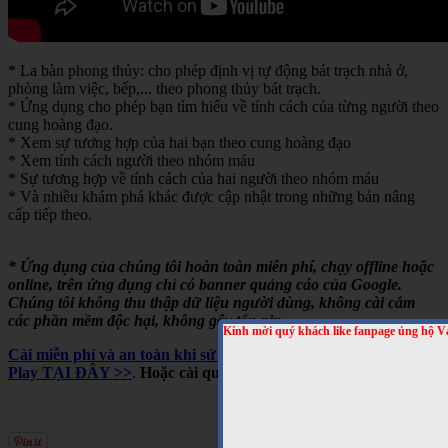
* La bàn phong thủy: cho phép định vị tự động bát trạch nhà ở,
phòng làm việc, bếp,... theo phong thủy bát trạch.
* Ứng dụng cho phép bạn tìm hiểu về tính cách của từng người theo
cung hoàng đạo.
* Xem sự tương hợp của hai bạn theo cung hoàng đạo
* Xem tính cách người theo nhóm máu
* Sự tương hợp về tính cách của hai người theo nhóm máu
* Và nhiều khám phá khác được cập nhật trong những bản nâng
cấp tiếp theo.
* Ứng dụng của chúng tôi hoàn toàn miễn phí, chạy offline hoặc
online, trên ứng dụng chỉ có banner quảng cáo của Google.
Chúng tôi không thu thập dữ liệu người dùng, không cài cắm
các phần mềm độc hại, không gây tốn pin,...
Kính mời quý khách like fanpage ủng hộ V
Cài miễn phí và an toàn khi sử dụng cho Android, trên Google
Play TẠI ĐÂY >>
.
Hoặc cài qua mã QRCODE sau