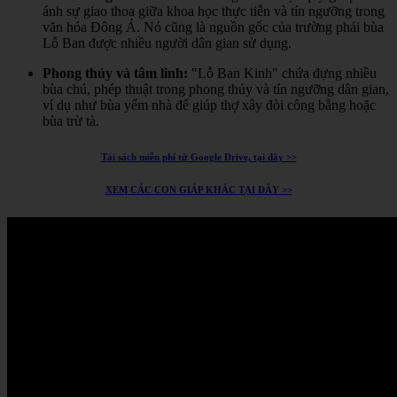
ánh sự giao thoa giữa khoa học thực tiễn và tín ngưỡng trong
văn hóa Đông Á.
Nó cũng là nguồn gốc của trường phái bùa
Lỗ Ban được nhiều người dân gian sử dụng.
Phong thủy và tâm linh:
"Lỗ Ban Kinh" chứa đựng nhiều
bùa chú, phép thuật trong phong thủy và tín ngưỡng dân gian,
ví dụ như bùa yểm nhà để giúp thợ xây đòi công bằng hoặc
bùa trừ tà.
Tải sách miễn phí từ Google Drive, tại đây >>
XEM CÁC CON GIÁP KHÁC TẠI ĐÂY >>