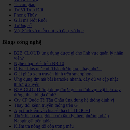
12 con giáp
Tử Vi Trọn Đời
Phong Thủy
Giải mã Nốt Ruồi
Tướng số
Võ, Sách võ miễn phí, võ đạo, võ học
Blogs công nghệ
B2B CLOUD ứng dụng được gì cho lĩnh vực quản lý nhân
viên?
Nghe nhạc Việt trên BB 10
Driver Plus nhắc nhở bảo dưỡng xe, thay nhớt...
Giải pháp xem truyền hình trên smartphone
Ứng dụng tìm mã bài karaoke nhanh, đầy đủ và cập nhật
thường xuyên
B2B CLOUD ứng dụng được gì cho lĩnh vực vật liệu xây
dựng, thiết bị gia đình?
Cty CP Quốc Tế Tân Châu ứng dụng hệ thống định vị
Thay đổi kênh truyền thông trên G+
App tìm kiếm và chia sẻ địa chỉ TIDICHI
Thực hiện các nghiên cứu tâm lý theo phương pháp
Napping® trên tablet
Kiểm tra nồng độ cồn trong máu