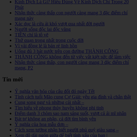
Kinh Dịch Là Gì? Hiểu Đúng Về Kinh Dịch Chỉ Trong 20
Phút
Nhận thức càng thấp con người càng mang 3 đặc điểm chí
mạng này
Xác dục là cửa ải khó vượt qua nhất đời người
Người sống độc lai độc vãng
TIỀN chỉ là tô vẽ
Thứ quạn trọng nhất trong cuộc đời
Vì vài đồng lẻ là bán rẻ linh hồn
Uống đủ 3 bát nước trên con đường THÀNH CÔNG
THÀNH CÔNG không đến từ việc vắt kiệt sức để làm việc
Nhận thức càng thấp, con người càng mang 3 đặc điểm chí
mạng, P2
Tin mới
Ý nghĩa văn hóa của câu đối đỏ ngày Tết
Tính cách tuổi Mão cung Cự Giải: yêu gia đình và chân thật
Cung song ngư và những cái nhất –
Tìm hiểu về phong thủy huyền không phi tinh
Điểm danh 3 chòm sao nam sáng suốt, vượt cả ải mĩ nhân
Bát tự không an phận, cả đời tìm bình yên
Ý nghĩa của hoa mẫu đơn –
Cách xem tướng nhận biết người phú quý giàu sang –
Xem độ dài ngón giữa để biết tính xấu của bạn |