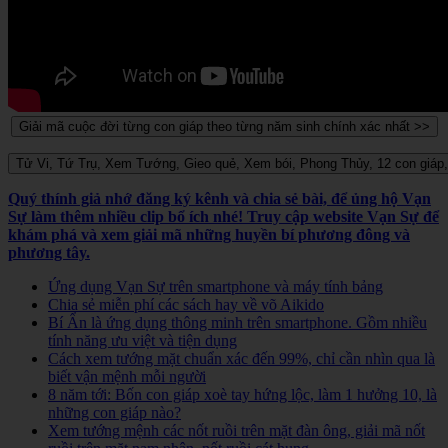
Quý thính giả nhớ đăng ký kênh và chia sẻ bài, để ủng hộ Vạn
Sự làm thêm nhiều clip bổ ích nhé! Truy cập website Vạn Sự để
khám phá và xem giải mã những huyền bí phương đông và
phương tây.
Ứng dụng Vạn Sự trên smartphone và máy tính bảng
Chia sẻ miễn phí các sách hay về võ Aikido
Bí Ẩn là ứng dụng thông minh trên smartphone. Gồm nhiều
tính năng ưu việt và tiện dụng
Cách xem tướng mặt chuẩn xác đến 99%, chỉ cần nhìn qua là
biết vận mệnh mỗi người
8 năm tới: Bốn con giáp xoè tay hứng lộc, làm 1 hưởng 10, là
những con giáp nào?
Xem tướng mệnh các nốt ruồi trên mặt đàn ông, giải mã nốt