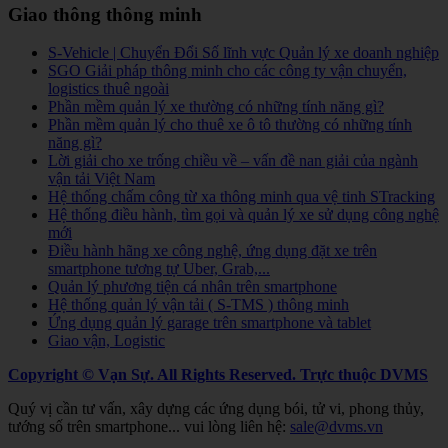
Giao thông thông minh
S-Vehicle | Chuyển Đổi Số lĩnh vực Quản lý xe doanh nghiệp
SGO Giải pháp thông minh cho các công ty vận chuyển,
logistics thuê ngoài
Phần mềm quản lý xe thường có những tính năng gì?
Phần mềm quản lý cho thuê xe ô tô thường có những tính
năng gì?
Lời giải cho xe trống chiều về – vấn đề nan giải của ngành
vận tải Việt Nam
Hệ thống chấm công từ xa thông minh qua vệ tinh STracking
Hệ thống điều hành, tìm gọi và quản lý xe sử dụng công nghệ
mới
Điều hành hãng xe công nghệ, ứng dụng đặt xe trên
smartphone tương tự Uber, Grab,...
Quản lý phương tiện cá nhân trên smartphone
Hệ thống quản lý vận tải ( S-TMS ) thông minh
Ứng dụng quản lý garage trên smartphone và tablet
Giao vận, Logistic
Copyright © Vạn Sự. All Rights Reserved.
Trực thuộc DVMS
Quý vị cần tư vấn, xây dựng các ứng dụng bói, tử vi, phong thủy,
tướng số trên smartphone... vui lòng liên hệ:
sale@dvms.vn