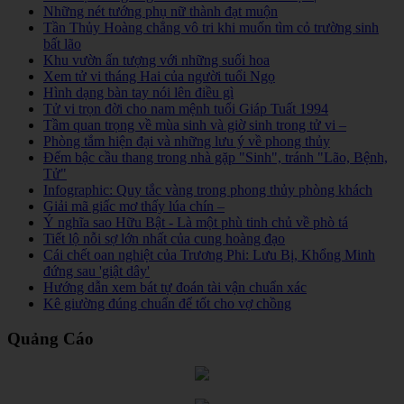
Những nét tướng phụ nữ thành đạt muộn
Tần Thủy Hoàng chẳng vô tri khi muốn tìm cỏ trường sinh
bất lão
Khu vườn ấn tượng với những suối hoa
Xem tử vi tháng Hai của người tuổi Ngọ
Hình dạng bàn tay nói lên điều gì
Tử vi trọn đời cho nam mệnh tuổi Giáp Tuất 1994
Tầm quan trọng về mùa sinh và giờ sinh trong tử vi –
Phòng tắm hiện đại và những lưu ý về phong thủy
Đếm bậc cầu thang trong nhà gặp "Sinh", tránh "Lão, Bệnh,
Tử"
Infographic: Quy tắc vàng trong phong thủy phòng khách
Giải mã giấc mơ thấy lúa chín –
Ý nghĩa sao Hữu Bật - Là một phù tinh chủ về phò tá
Tiết lộ nỗi sợ lớn nhất của cung hoàng đạo
Cái chết oan nghiệt của Trương Phi: Lưu Bị, Khổng Minh
đứng sau 'giật dây'
Hướng dẫn xem bát tự đoán tài vận chuẩn xác
Kê giường đúng chuẩn để tốt cho vợ chồng
Quảng Cáo