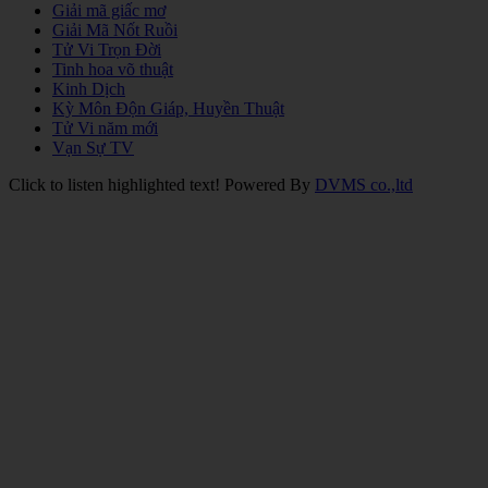
Giải mã giấc mơ
Giải Mã Nốt Ruồi
Tử Vi Trọn Đời
Tinh hoa võ thuật
Kinh Dịch
Kỳ Môn Độn Giáp, Huyền Thuật
Tử Vi năm mới
Vạn Sự TV
Click to listen highlighted text!
Powered By
DVMS co.,ltd