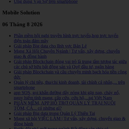
Ứng dụng Vạn Sự trên smartphone
Mobile Solution
06 Tháng 8 2026
Phần mềm hội nghị truyền hình trực tuyến,họp trực tuyến
điện toán đám mây
Giải pháp Big data cho lĩnh vực Bán Lẻ
Mạng Xã Hội Chuyên Ngành | Tư vấn, xây dựng, chuyển
giao & đồng hành
Giải pháp Blockchain đóng vai trò là trung tâm tương tác giữa
các chủ sở hữu bất động sản và Quỹ đầu tư, ngân hàng
Giải pháp Blockchain và câu chuyện minh bạch hóa tiền công
đức
Quản lý chi tiêu, thu/chi kinh doanh, tài chính cá nhân,... trên
smartphone
app SOS, gọi khẩn đường dây nóng khi gặp nạn, cháy nổ,
nguy hiểm tính mạng, cấp cứu, cứu hộ,...tại Việt Nam
PHẦN MỀM, APP HỖ TRỢ QUẢN LÝ TRẠI NUÔI
TÔM, CÁ... có những gì?
Giải pháp Big data trong Quản Lý Thiên Tai
Mạng xã hội VIỆC LÀM | Tư vấn, xây dựng, chuyển giao &
đồng hành
Bước đột phá mới trong ngành Bất động sản chia sẻ