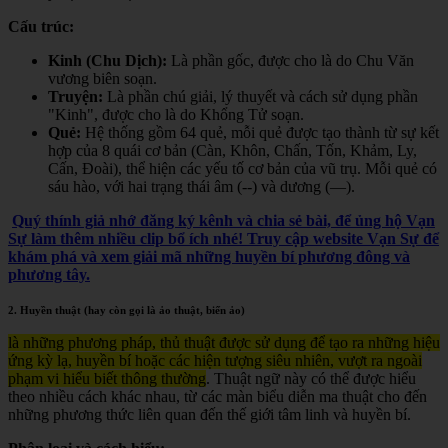
Cấu trúc:
Kinh (Chu Dịch):
Là phần gốc, được cho là do Chu Văn
vương biên soạn.
Truyện:
Là phần chú giải, lý thuyết và cách sử dụng phần
"Kinh", được cho là do Khổng Tử soạn.
Quẻ:
Hệ thống gồm 64 quẻ, mỗi quẻ được tạo thành từ sự kết
hợp của 8 quái cơ bản (Càn, Khôn, Chấn, Tốn, Khảm, Ly,
Cấn, Đoài), thể hiện các yếu tố cơ bản của vũ trụ. Mỗi quẻ có
sáu hào, với hai trạng thái âm (--) và dương (—).
Quý thính giả nhớ đăng ký kênh và chia sẻ bài, để ủng hộ Vạn
Sự làm thêm nhiều clip bổ ích nhé! Truy cập website Vạn Sự để
khám phá và xem giải mã những huyền bí phương đông và
phương tây.
2. Huyền thuật (hay còn gọi là ảo thuật, biến ảo)
là những phương pháp, thủ thuật được sử dụng để tạo ra những hiệu
ứng kỳ lạ, huyền bí hoặc các hiện tượng siêu nhiên, vượt ra ngoài
phạm vi hiểu biết thông thường
. Thuật ngữ này có thể được hiểu
theo nhiều cách khác nhau, từ các màn biểu diễn ma thuật cho đến
những phương thức liên quan đến thế giới tâm linh và huyền bí.