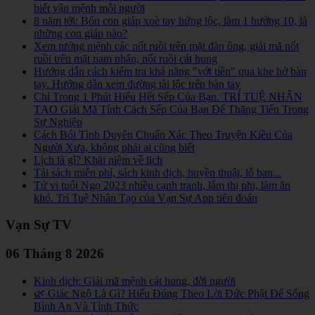
biết vận mệnh mỗi người
8 năm tới: Bốn con giáp xoè tay hứng lộc, làm 1 hưởng 10, là
những con giáp nào?
Xem tướng mệnh các nốt ruồi trên mặt đàn ông, giải mã nốt
ruồi trên mặt nam nhân, nốt ruồi cát hung
Hướng dẫn cách kiểm tra khả năng "vớt tiền" qua khe hở bàn
tay. Hướng dẫn xem đường tài lộc trên bàn tay
Chỉ Trong 1 Phút Hiểu Hết Sếp Của Bạn. TRÍ TUỆ NHÂN
TẠO Giải Mã Tính Cách Sếp Của Bạn Để Thăng Tiến Trong
Sự Nghiệp
Cách Bói Tình Duyên Chuẩn Xác Theo Truyện Kiều Của
Người Xưa, không phải ai cũng biết
Lịch là gì? Khái niệm về lịch
Tải sách miễn phí, sách kinh dịch, huyền thuật, lỗ ban...
Tử vi tuổi Ngọ 2023 nhiều cạnh tranh, lắm thị phi, làm ăn
khó. Trí Tuệ Nhân Tạo của Vạn Sự App tiên đoán
Vạn Sự TV
06 Tháng 8 2026
Kinh dịch: Giải mã mệnh cát hung, đời người
🌿 Giác Ngộ Là Gì? Hiểu Đúng Theo Lời Đức Phật Để Sống
Bình An Và Tỉnh Thức