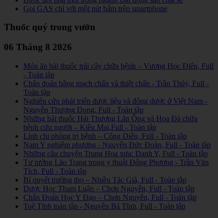
Gọi GAS chỉ với một nút bấm trên smartphone
Thuốc quý trong vườn
06 Tháng 8 2026
Món ăn bài thuốc trái cây chữa bệnh – Vương Học Điển, Full
- Toàn tập
Chẩn đoán bằng mạch chẩn và thiệt chẩn - Trần Thúy, Full -
Toàn tập
Nghiên cứu phát triển dược liệu và đông dược ở Việt Nam -
Nguyễn Thượng Dong, Full - Toàn tập
Những bài thuốc Hải Thượng Lãn Ông và Hoa Đà chữa
bệnh cứu người – Kiều Mai,Full - Toàn tập
Linh chi phòng trị bệnh – Công Diễn, Full - Toàn tập
Nam Y nghiệm phương - Nguyễn Đức Đoàn, Full - Toàn tập
Những câu chuyện Trung Hoa xưa: Danh Y, Full - Toàn tập
Tư tưởng Lão Trang trong y thuật Đông Phương - Trần Văn
Tích, Full - Toàn tập
Bí quyết trường thọ – Nhiều Tác Giả, Full - Toàn tập
Dược Học Tham Luận – Chơn Nguyễn, Full - Toàn tập
Chẩn Đoán Học Y Đạo – Chơn Nguyên, Full - Toàn tập
Tuệ Tĩnh toàn tập - Nguyễn Bá Tĩnh, Full - Toàn tập