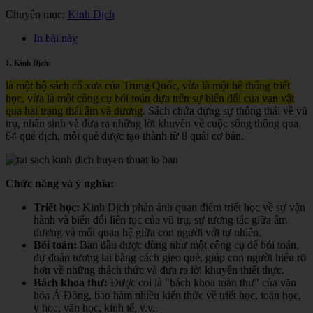
Chuyên mục:
Kinh Dịch
In bài này
1. Kinh Dịch:
là một bộ sách cổ xưa của Trung Quốc, vừa là một hệ thống triết
học, vừa là một công cụ bói toán dựa trên sự biến đổi của vạn vật
qua hai trạng thái âm và dương
. Sách chứa đựng sự thông thái về vũ
trụ, nhân sinh và đưa ra những lời khuyên về cuộc sống thông qua
64 quẻ dịch, mỗi quẻ được tạo thành từ 8 quái cơ bản.
Chức năng và ý nghĩa:
Triết học:
Kinh Dịch phản ánh quan điểm triết học về sự vận
hành và biến đổi liên tục của vũ trụ, sự tương tác giữa âm
dương và mối quan hệ giữa con người với tự nhiên.
Bói toán:
Ban đầu được dùng như một công cụ để bói toán,
dự đoán tương lai bằng cách gieo quẻ, giúp con người hiểu rõ
hơn về những thách thức và đưa ra lời khuyên thiết thực.
Bách khoa thư:
Được coi là "bách khoa toàn thư" của văn
hóa Á Đông, bao hàm nhiều kiến thức về triết học, toán học,
y học, văn học, kinh tế, v.v.
.