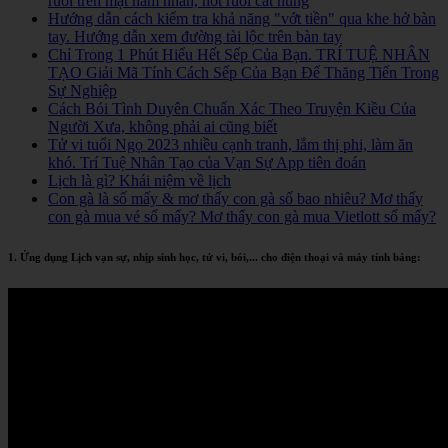
ruồi trên mặt nam nhân, nốt ruồi cát hung
Hướng dẫn cách kiểm tra khả năng "vớt tiền" qua khe hở bàn
tay. Hướng dẫn xem đường tài lộc trên bàn tay
Chỉ Trong 1 Phút Hiểu Hết Sếp Của Bạn. TRÍ TUỆ NHÂN
TẠO Giải Mã Tính Cách Sếp Của Bạn Để Thăng Tiến Trong
Sự Nghiệp
Cách Bói Tình Duyên Chuẩn Xác Theo Truyện Kiều Của
Người Xưa, không phải ai cũng biết
Tử vi tuổi Ngọ 2023 nhiều cạnh tranh, lắm thị phi, làm ăn
khó. Trí Tuệ Nhân Tạo của Vạn Sự App tiên đoán
Lịch là gì? Khái niệm về lịch
Con gà là số mấy & mơ thấy con gà số bao nhiêu? Mơ thấy
con gà mua vé số mấy? Mơ thấy con gà mua Vietlott số mấy?
1. Ứng dụng Lịch vạn sự, nhịp sinh học, tử vi, bói,... cho điện thoại và máy tính bảng: