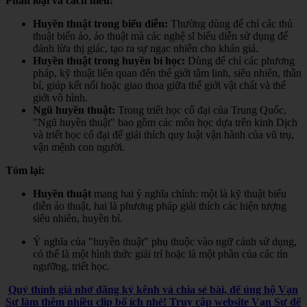
Phân loại và cách hiểu:
Huyền thuật trong biểu diễn:
Thường dùng để chỉ các thủ
thuật biến ảo, ảo thuật mà các nghệ sĩ biểu diễn sử dụng để
đánh lừa thị giác, tạo ra sự ngạc nhiên cho khán giả.
Huyền thuật trong huyền bí học:
Dùng để chỉ các phương
pháp, kỹ thuật liên quan đến thế giới tâm linh, siêu nhiên, thần
bí, giúp kết nối hoặc giao thoa giữa thế giới vật chất và thế
giới vô hình.
Ngũ huyền thuật:
Trong triết học cổ đại của Trung Quốc,
"Ngũ huyền thuật" bao gồm các môn học dựa trên kinh Dịch
và triết học cổ đại để giải thích quy luật vận hành của vũ trụ,
vận mệnh con người.
Tóm lại:
Huyền thuật
mang hai ý nghĩa chính: một là kỹ thuật biểu
diễn ảo thuật, hai là phương pháp giải thích các hiện tượng
siêu nhiên, huyền bí.
Ý nghĩa của "huyền thuật" phụ thuộc vào ngữ cảnh sử dụng,
có thể là một hình thức giải trí hoặc là một phần của các tín
ngưỡng, triết học.
Quý thính giả nhớ đăng ký kênh và chia sẻ bài, để ủng hộ Vạn
Sự làm thêm nhiều clip bổ ích nhé! Truy cập website Vạn Sự để