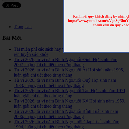
Kính mời quý khách đăng ký nhận cl
https://www.youtube.com/c/VạnSựNhư
thành cảm ơn quý khác
Trang sau
Bài Mới
Tải miễn phí các sách hay về tinh hoa võ học trên Thế Giới,
rèn luyện sức khỏe
Tử vi 2026, tử vi năm Bính Ngọ,tuổi Đinh Hợi sinh năm
2007, luận giải chi tiết theo từng tháng
Tử vi 2026, tử vi năm Bính Ngọ,tuổi Ất Hợi sinh năm 1995,
luận giải chi tiết theo từng tháng
Tử vi 2026, tử vi năm Bính Ngọ,tuổi Quý Hợi sinh năm
1983, luận giải chi tiết theo từng tháng
Tử vi 2026, tử vi năm Bính Ngọ,tuổi Tân Hợi sinh năm 1971,
luận giải chi tiết theo từng tháng
Tử vi 2026, tử vi năm Bính Ngọ,tuổi Kỷ Hợi sinh năm 1959,
luận giải chi tiết theo từng tháng
Tử vi 2026, tử vi năm Bính Ngọ,tuổi Bính Tuất sinh năm
2006, luận giải chi tiết theo từng tháng
Tử vi 2026, tử vi năm Bính Ngọ, tuổi Giáp Tuất sinh năm
1994, luận giải chi tiết theo từng tháng