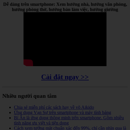
Dễ dàng trên smartphone: Xem hướng nhà, hướng văn phòng,
hướng phòng thờ, hướng bàn làm việc, hướng giường
Cài đặt ngay >>
Nhiều người quan tâm
Chia sẻ miễn phí các sách hay về võ Aikido
Ứng dụng Vạn Sự trên smartphone và máy tính bảng
Bí Ẩn là ứng dụng thông minh trên smartphone. Gồm nhiều
tính năng ưu việt và tiện dụng
Cách xem tướng mặt chuẩn xác đến 99%, chỉ cần nhìn qua là