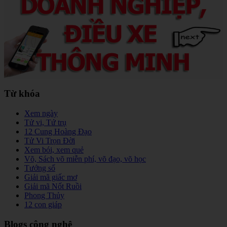
Từ khóa
Xem ngày
Tử vi, Tứ trụ
12 Cung Hoàng Đạo
Tử Vi Trọn Đời
Xem bói, xem quẻ
Võ, Sách võ miễn phí, võ đạo, võ học
Tướng số
Giải mã giấc mơ
Giải mã Nốt Ruồi
Phong Thủy
12 con giáp
Blogs công nghệ