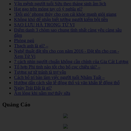
Vận mệnh người tuổi Sửu theo tháng sinh âm lịch
Hạt gạo trên móng tay có ý nghĩa gì?
‘Đổi gió’ phong thủy cho con cái khỏe mạnh giỏi giang
Không khó để nhận biết tướng người kiếm bội tiền
SAO LƯU HÀ TRONG TỬ VI
Điểm danh 3 chòm sao chung tình nhất càng yêu càng sâu
đậm
Phòng ngủ
Thạch anh là gì? –
Nghệ thuật đặt tên cho con năm 2016 - Đặt tên cho con -
Xem Tử Vi
7 cách nhìn người chuẩn không cần chỉnh của Gia Cát Lượng
Tổ hợp Phi tinh nào tốt cho bố cục chiêu tài? –
Tượng sư tử tránh tà trợ vận
Cách bố trí bàn làm việc người tuổi Nhâm Tuất –
Hướng dẫn cách sắp lễ động thổ và văn khấn lễ động thổ
Ngày Trái Đất là gì?
Ấm lòng khi nằm mơ thấy sữa
Quảng Cáo