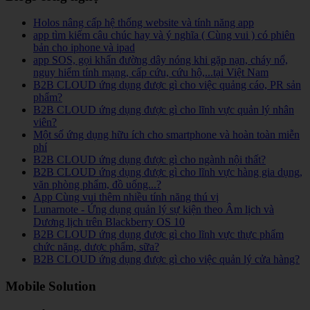
Holos nâng cấp hệ thống website và tính năng app
app tìm kiếm câu chúc hay và ý nghĩa ( Cùng vui ) có phiên
bản cho iphone và ipad
app SOS, gọi khẩn đường dây nóng khi gặp nạn, cháy nổ,
nguy hiểm tính mạng, cấp cứu, cứu hộ,...tại Việt Nam
B2B CLOUD ứng dụng được gì cho việc quảng cáo, PR sản
phẩm?
B2B CLOUD ứng dụng được gì cho lĩnh vực quản lý nhân
viên?
Một số ứng dụng hữu ích cho smartphone và hoàn toàn miễn
phí
B2B CLOUD ứng dụng được gì cho ngành nội thất?
B2B CLOUD ứng dụng được gì cho lĩnh vực hàng gia dụng,
văn phòng phẩm, đồ uống...?
App Cùng vui thêm nhiều tính năng thú vị
Lunarnote - Ứng dụng quản lý sự kiện theo Âm lịch và
Dương lịch trên Blackberry OS 10
B2B CLOUD ứng dụng được gì cho lĩnh vực thực phẩm
chức năng, dược phẩm, sữa?
B2B CLOUD ứng dụng được gì cho việc quản lý cửa hàng?
Mobile Solution