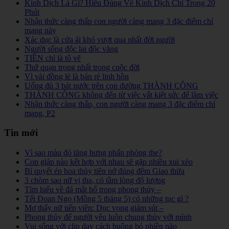
Kinh Dịch Là Gì? Hiểu Đúng Về Kinh Dịch Chỉ Trong 20
Phút
Nhận thức càng thấp con người càng mang 3 đặc điểm chí
mạng này
Xác dục là cửa ải khó vượt qua nhất đời người
Người sống độc lai độc vãng
TIỀN chỉ là tô vẽ
Thứ quạn trọng nhất trong cuộc đời
Vì vài đồng lẻ là bán rẻ linh hồn
Uống đủ 3 bát nước trên con đường THÀNH CÔNG
THÀNH CÔNG không đến từ việc vắt kiệt sức để làm việc
Nhận thức càng thấp, con người càng mang 3 đặc điểm chí
mạng, P2
Tin mới
Vì sao màu đỏ tăng hưng phấn phòng the?
Con giáp nào kết hợp với nhau sẽ gặp nhiều xui xẻo
Bí quyết ép hoa thủy tiên nở đúng đêm Giao thừa
3 chòm sao nữ vị tha, có tầm lòng độ lượng
Tìm hiểu về đá mắt hổ trong phong thủy –
Tết Đoan Ngọ (Mồng 5 tháng 5) có những tục gì ?
Mơ thấy nữ tiếp viên: Dục vọng giảm sút –
Phong thủy để người yêu luôn chung thủy với mình
Vui sống với clip dạy cách buông bỏ phiền não