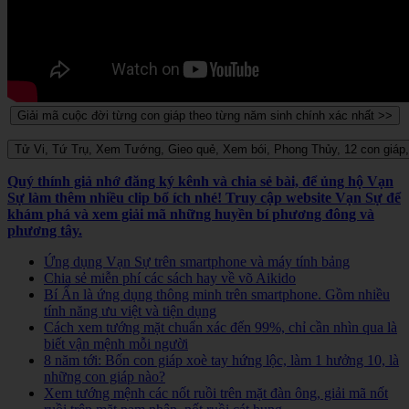
Quý thính giả nhớ đăng ký kênh và chia sẻ bài, để ủng hộ Vạn
Sự làm thêm nhiều clip bổ ích nhé! Truy cập website Vạn Sự để
khám phá và xem giải mã những huyền bí phương đông và
phương tây.
Ứng dụng Vạn Sự trên smartphone và máy tính bảng
Chia sẻ miễn phí các sách hay về võ Aikido
Bí Ẩn là ứng dụng thông minh trên smartphone. Gồm nhiều
tính năng ưu việt và tiện dụng
Cách xem tướng mặt chuẩn xác đến 99%, chỉ cần nhìn qua là
biết vận mệnh mỗi người
8 năm tới: Bốn con giáp xoè tay hứng lộc, làm 1 hưởng 10, là
những con giáp nào?
Xem tướng mệnh các nốt ruồi trên mặt đàn ông, giải mã nốt