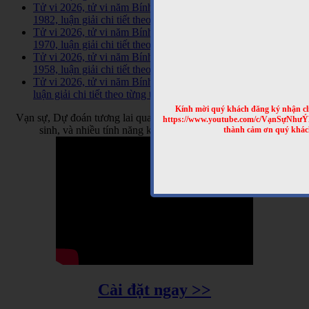
Tử vi 2026, tử vi năm Bính Ngọ, tuổi Nhâm Tuất sinh năm
1982, luận giải chi tiết theo từng tháng
Tử vi 2026, tử vi năm Bính Ngọ, tuổi Canh Tuất sinh năm
1970, luận giải chi tiết theo từng tháng
Tử vi 2026, tử vi năm Bính Ngọ, tuổi Mậu Tuất sinh năm
1958, luận giải chi tiết theo từng tháng
Tử vi 2026, tử vi năm Bính Ngọ, tuổi Ất Dậu sinh năm 2005,
luận giải chi tiết theo từng tháng
Kính mời quý khách đăng ký nhận cl
Vạn sự, Dự đoán tương lai qua tên, dự đoán tương lai qua ngày
https://www.youtube.com/c/VạnSựNhư
sinh, và nhiều tính năng khác cập nhật thường xuyên
thành cảm ơn quý khác
Cài đặt ngay >>