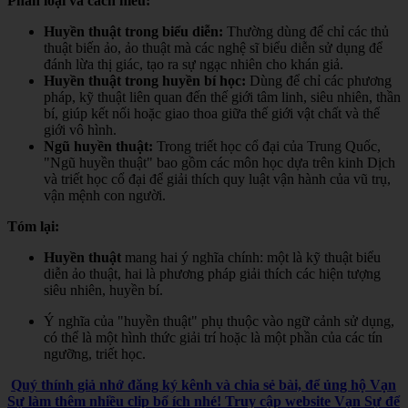
Phân loại và cách hiểu:
Huyền thuật trong biểu diễn:
Thường dùng để chỉ các thủ
thuật biến ảo, ảo thuật mà các nghệ sĩ biểu diễn sử dụng để
đánh lừa thị giác, tạo ra sự ngạc nhiên cho khán giả.
Huyền thuật trong huyền bí học:
Dùng để chỉ các phương
pháp, kỹ thuật liên quan đến thế giới tâm linh, siêu nhiên, thần
bí, giúp kết nối hoặc giao thoa giữa thế giới vật chất và thế
giới vô hình.
Ngũ huyền thuật:
Trong triết học cổ đại của Trung Quốc,
"Ngũ huyền thuật" bao gồm các môn học dựa trên kinh Dịch
và triết học cổ đại để giải thích quy luật vận hành của vũ trụ,
vận mệnh con người.
Tóm lại:
Huyền thuật
mang hai ý nghĩa chính: một là kỹ thuật biểu
diễn ảo thuật, hai là phương pháp giải thích các hiện tượng
siêu nhiên, huyền bí.
Ý nghĩa của "huyền thuật" phụ thuộc vào ngữ cảnh sử dụng,
có thể là một hình thức giải trí hoặc là một phần của các tín
ngưỡng, triết học.
Quý thính giả nhớ đăng ký kênh và chia sẻ bài, để ủng hộ Vạn
Sự làm thêm nhiều clip bổ ích nhé! Truy cập website Vạn Sự để