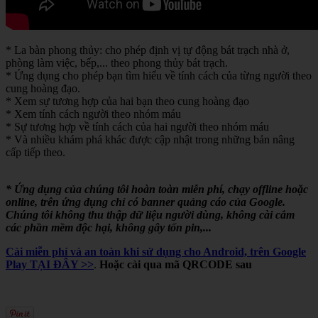
* La bàn phong thủy: cho phép định vị tự động bát trạch nhà ở,
phòng làm việc, bếp,... theo phong thủy bát trạch.
* Ứng dụng cho phép bạn tìm hiểu về tính cách của từng người theo
cung hoàng đạo.
* Xem sự tương hợp của hai bạn theo cung hoàng đạo
* Xem tính cách người theo nhóm máu
* Sự tương hợp về tính cách của hai người theo nhóm máu
* Và nhiều khám phá khác được cập nhật trong những bản nâng
cấp tiếp theo.
* Ứng dụng của chúng tôi hoàn toàn miễn phí, chạy offline hoặc
online, trên ứng dụng chỉ có banner quảng cáo của Google.
Chúng tôi không thu thập dữ liệu người dùng, không cài cắm
các phần mềm độc hại, không gây tốn pin,...
Cài miễn phí và an toàn khi sử dụng cho Android, trên Google
Play TẠI ĐÂY >>
.
Hoặc cài qua mã QRCODE sau