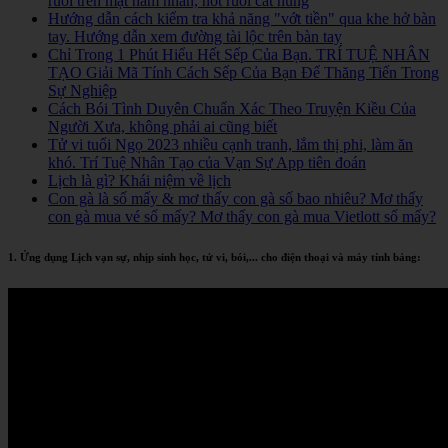
ruồi trên mặt nam nhân, nốt ruồi cát hung
Hướng dẫn cách kiểm tra khả năng "vớt tiền" qua khe hở bàn
tay. Hướng dẫn xem đường tài lộc trên bàn tay
Chỉ Trong 1 Phút Hiểu Hết Sếp Của Bạn. TRÍ TUỆ NHÂN
TẠO Giải Mã Tính Cách Sếp Của Bạn Để Thăng Tiến Trong
Sự Nghiệp
Cách Bói Tình Duyên Chuẩn Xác Theo Truyện Kiều Của
Người Xưa, không phải ai cũng biết
Tử vi tuổi Ngọ 2023 nhiều cạnh tranh, lắm thị phi, làm ăn
khó. Trí Tuệ Nhân Tạo của Vạn Sự App tiên đoán
Lịch là gì? Khái niệm về lịch
Con gà là số mấy & mơ thấy con gà số bao nhiêu? Mơ thấy
con gà mua vé số mấy? Mơ thấy con gà mua Vietlott số mấy?
1. Ứng dụng Lịch vạn sự, nhịp sinh học, tử vi, bói,... cho điện thoại và máy tính bảng: