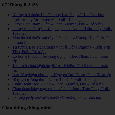
07 Tháng 8 2026
Những bài thuốc Hải Thượng Lãn Ông và Hoa Đà chữa
bệnh cứu người – Kiều Mai,Full - Toàn tập
Dược Học Tham Luận – Chơn Nguyễn, Full - Toàn tập
Phòng và chữa bệnh bằng cây thuốc Nam – Trần Thúy, Full -
Toàn tập
Món ăn bài thuốc trái cây chữa bệnh – Vương Học Điển, Full
- Toàn tập
Tư tưởng Lão Trang trong y thuật Đông Phương - Trần Văn
Tích, Full - Toàn tập
Lô hội vị thuốc nhiều công dụng – Thục Nhàn, Full - Toàn
tập
100 cách chữa bệnh huyết áp – Nhiều Tác Giả, Full - Toàn
tập
Nam Y nghiệm phương - Nguyễn Đức Đoàn, Full - Toàn tập
Bí quyết trường thọ – Nhiều Tác Giả, Full - Toàn tập
Chẩn Đoán Học Y Đạo – Chơn Nguyên, Full - Toàn tập
Chẩn đoán bằng mạch chẩn và thiệt chẩn - Trần Thúy, Full -
Toàn tập
Phương pháp chế biến thuốc cổ truyền, Full - Toàn tập
Giao thông thông minh