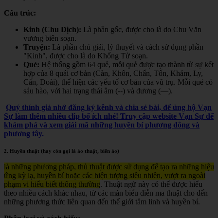
Cấu trúc:
Kinh (Chu Dịch):
Là phần gốc, được cho là do Chu Văn
vương biên soạn.
Truyện:
Là phần chú giải, lý thuyết và cách sử dụng phần
"Kinh", được cho là do Khổng Tử soạn.
Quẻ:
Hệ thống gồm 64 quẻ, mỗi quẻ được tạo thành từ sự kết
hợp của 8 quái cơ bản (Càn, Khôn, Chấn, Tốn, Khảm, Ly,
Cấn, Đoài), thể hiện các yếu tố cơ bản của vũ trụ. Mỗi quẻ có
sáu hào, với hai trạng thái âm (--) và dương (—).
Quý thính giả nhớ đăng ký kênh và chia sẻ bài, để ủng hộ Vạn
Sự làm thêm nhiều clip bổ ích nhé! Truy cập website Vạn Sự để
khám phá và xem giải mã những huyền bí phương đông và
phương tây.
2. Huyền thuật (hay còn gọi là ảo thuật, biến ảo)
là những phương pháp, thủ thuật được sử dụng để tạo ra những hiệu
ứng kỳ lạ, huyền bí hoặc các hiện tượng siêu nhiên, vượt ra ngoài
phạm vi hiểu biết thông thường
. Thuật ngữ này có thể được hiểu
theo nhiều cách khác nhau, từ các màn biểu diễn ma thuật cho đến
những phương thức liên quan đến thế giới tâm linh và huyền bí.