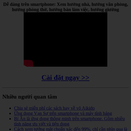
Dễ dàng trên smartphone: Xem hướng nhà, hướng văn phòng,
hướng phòng thờ, hướng bàn làm việc, hướng giường
Cài đặt ngay >>
Nhiều người quan tâm
Chia sẻ miễn phí các sách hay về võ Aikido
Ứng dụng Vạn Sự trên smartphone và máy tính bảng
Bí Ẩn là ứng dụng thông minh trên smartphone. Gồm nhiều
tính năng ưu việt và tiện dụng
Cách xem tướng mặt chuẩn xác đến 99%, chỉ cần nhìn qua là