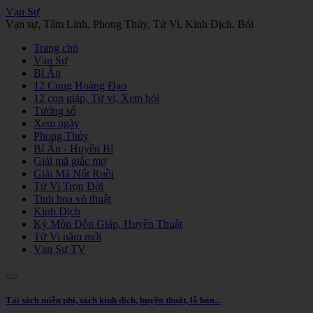
Vạn Sự
Vạn sự, Tâm Linh, Phong Thủy, Tử Vi, Kinh Dịch, Bói
Trang chủ
Vạn Sự
Bí Ẩn
12 Cung Hoàng Đạo
12 con giáp, Tử vi, Xem bói
Tướng số
Xem ngày
Phong Thủy
Bí Ẩn - Huyền Bí
Giải mã giấc mơ
Giải Mã Nốt Ruồi
Tử Vi Trọn Đời
Tinh hoa võ thuật
Kinh Dịch
Kỳ Môn Độn Giáp, Huyền Thuật
Tử Vi năm mới
Vạn Sự TV
Tải sách miễn phí, sách kinh dịch, huyền thuật, lỗ ban...