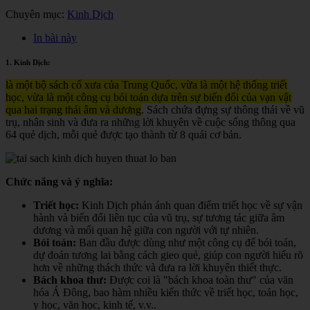
Chuyên mục:
Kinh Dịch
In bài này
1. Kinh Dịch:
là một bộ sách cổ xưa của Trung Quốc, vừa là một hệ thống triết
học, vừa là một công cụ bói toán dựa trên sự biến đổi của vạn vật
qua hai trạng thái âm và dương
. Sách chứa đựng sự thông thái về vũ
trụ, nhân sinh và đưa ra những lời khuyên về cuộc sống thông qua
64 quẻ dịch, mỗi quẻ được tạo thành từ 8 quái cơ bản.
Chức năng và ý nghĩa:
Triết học:
Kinh Dịch phản ánh quan điểm triết học về sự vận
hành và biến đổi liên tục của vũ trụ, sự tương tác giữa âm
dương và mối quan hệ giữa con người với tự nhiên.
Bói toán:
Ban đầu được dùng như một công cụ để bói toán,
dự đoán tương lai bằng cách gieo quẻ, giúp con người hiểu rõ
hơn về những thách thức và đưa ra lời khuyên thiết thực.
Bách khoa thư:
Được coi là "bách khoa toàn thư" của văn
hóa Á Đông, bao hàm nhiều kiến thức về triết học, toán học,
y học, văn học, kinh tế, v.v.
.