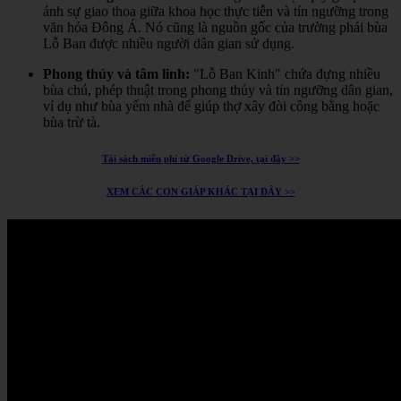
ánh sự giao thoa giữa khoa học thực tiễn và tín ngưỡng trong
văn hóa Đông Á.
Nó cũng là nguồn gốc của trường phái bùa
Lỗ Ban được nhiều người dân gian sử dụng.
Phong thủy và tâm linh:
"Lỗ Ban Kinh" chứa đựng nhiều
bùa chú, phép thuật trong phong thủy và tín ngưỡng dân gian,
ví dụ như bùa yểm nhà để giúp thợ xây đòi công bằng hoặc
bùa trừ tà.
Tải sách miễn phí từ Google Drive, tại đây >>
XEM CÁC CON GIÁP KHÁC TẠI ĐÂY >>