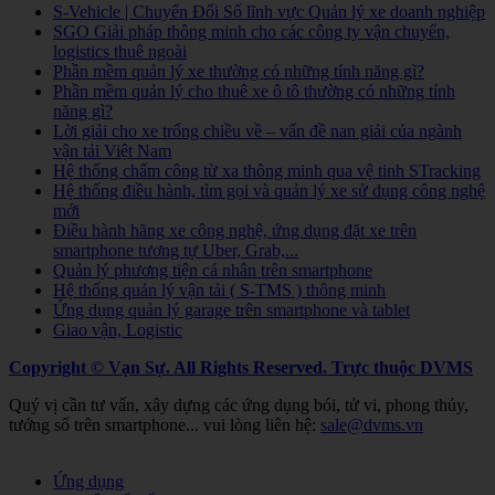
S-Vehicle | Chuyển Đổi Số lĩnh vực Quản lý xe doanh nghiệp
SGO Giải pháp thông minh cho các công ty vận chuyển,
logistics thuê ngoài
Phần mềm quản lý xe thường có những tính năng gì?
Phần mềm quản lý cho thuê xe ô tô thường có những tính
năng gì?
Lời giải cho xe trống chiều về – vấn đề nan giải của ngành
vận tải Việt Nam
Hệ thống chấm công từ xa thông minh qua vệ tinh STracking
Hệ thống điều hành, tìm gọi và quản lý xe sử dụng công nghệ
mới
Điều hành hãng xe công nghệ, ứng dụng đặt xe trên
smartphone tương tự Uber, Grab,...
Quản lý phương tiện cá nhân trên smartphone
Hệ thống quản lý vận tải ( S-TMS ) thông minh
Ứng dụng quản lý garage trên smartphone và tablet
Giao vận, Logistic
Copyright © Vạn Sự. All Rights Reserved.
Trực thuộc DVMS
Quý vị cần tư vấn, xây dựng các ứng dụng bói, tử vi, phong thủy,
tướng số trên smartphone... vui lòng liên hệ:
sale@dvms.vn
Joomla! 3 Templates
Ứng dụng