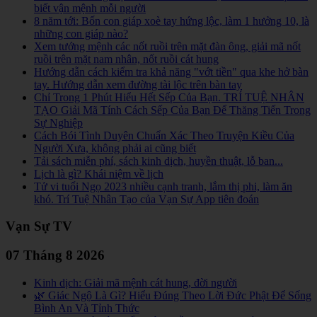
biết vận mệnh mỗi người
8 năm tới: Bốn con giáp xoè tay hứng lộc, làm 1 hưởng 10, là
những con giáp nào?
Xem tướng mệnh các nốt ruồi trên mặt đàn ông, giải mã nốt
ruồi trên mặt nam nhân, nốt ruồi cát hung
Hướng dẫn cách kiểm tra khả năng "vớt tiền" qua khe hở bàn
tay. Hướng dẫn xem đường tài lộc trên bàn tay
Chỉ Trong 1 Phút Hiểu Hết Sếp Của Bạn. TRÍ TUỆ NHÂN
TẠO Giải Mã Tính Cách Sếp Của Bạn Để Thăng Tiến Trong
Sự Nghiệp
Cách Bói Tình Duyên Chuẩn Xác Theo Truyện Kiều Của
Người Xưa, không phải ai cũng biết
Tải sách miễn phí, sách kinh dịch, huyền thuật, lỗ ban...
Lịch là gì? Khái niệm về lịch
Tử vi tuổi Ngọ 2023 nhiều cạnh tranh, lắm thị phi, làm ăn
khó. Trí Tuệ Nhân Tạo của Vạn Sự App tiên đoán
Vạn Sự TV
07 Tháng 8 2026
Kinh dịch: Giải mã mệnh cát hung, đời người
🌿 Giác Ngộ Là Gì? Hiểu Đúng Theo Lời Đức Phật Để Sống
Bình An Và Tỉnh Thức