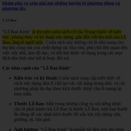
khám phá và xem giải mã những huyền bí phương đông và
phương tây.
3.
Lỗ Ban
.
"Lỗ Ban Kinh"
là tên một cuốn sách cổ của Trung Quốc về kiến
trúc, phong thủy và kỹ thuật xây dựng, gắn liền với tên tuổi của Lỗ
Ban, ông tổ nghề mộc
.
Cuốn sách này không chỉ là cẩm nang cho
thợ thủ công mà còn chứa đựng các bùa chú, phù chú liên quan đến
việc xây nhà, làm đồ đạc, và đôi khi được sử dụng trong các mục
đích tâm linh như trừ tà hoặc đòi nợ.
Các khía cạnh của "Lỗ Ban Kinh"
Kiến trúc và kỹ thuật:
Cuốn sách cung cấp kiến thức về
cách xây dựng nhà ở, chế tạo các vật dụng trong nhà, và các
phương pháp đo đạc theo kích thước được cho là mang lại
may mắn.
Thước Lỗ Ban:
Một trong những công cụ nổi tiếng được
cho là phát minh của Lỗ Ban là thước Lỗ Ban, một loại thước
đo dùng để xác định kích thước tốt xấu khi xây dựng cửa,
giường, tủ, bàn ghế.
Ảnh hưởng:
"Lỗ Ban Kinh" là nguồn tài liệu quý giá phản