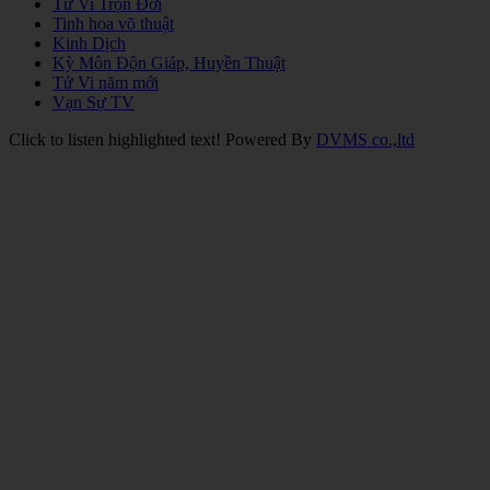
Tử Vi Trọn Đời
Tinh hoa võ thuật
Kinh Dịch
Kỳ Môn Độn Giáp, Huyền Thuật
Tử Vi năm mới
Vạn Sự TV
Click to listen highlighted text!
Powered By
DVMS co.,ltd