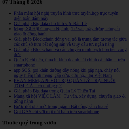
07 Tháng 8 2026
Phần mềm hội nghị truyền hình trực tuyến,họp trực tuyến
điện toán đám mây
Giải pháp Big data cho lĩnh vực Bán Lẻ
Mạng Xã Hội Chuyên Ngành | Tư vấn, xây dựng, chuyển
giao & đồng hành
Giải pháp Blockchain đóng vai trò là trung tâm tương tác giữa
các chủ sở hữu bất động sản và Quỹ đầu tư, ngân hàng
Giải pháp Blockchain và câu chuyện minh bạch hóa tiền công
đức
Quản lý chi tiêu, thu/chi kinh doanh, tài chính cá nhân,... trên
smartphone
app SOS, gọi khẩn đường dây nóng khi gặp nạn, cháy nổ,
nguy hiểm tính mạng, cấp cứu, cứu hộ,...tại Việt Nam
PHẦN MỀM, APP HỖ TRỢ QUẢN LÝ TRẠI NUÔI
TÔM, CÁ... có những gì?
Giải pháp Big data trong Quản Lý Thiên Tai
Mạng xã hội VIỆC LÀM | Tư vấn, xây dựng, chuyển giao &
đồng hành
Bước đột phá mới trong ngành Bất động sản chia sẻ
Gọi GAS chỉ với một nút bấm trên smartphone
Thuốc quý trong vườn