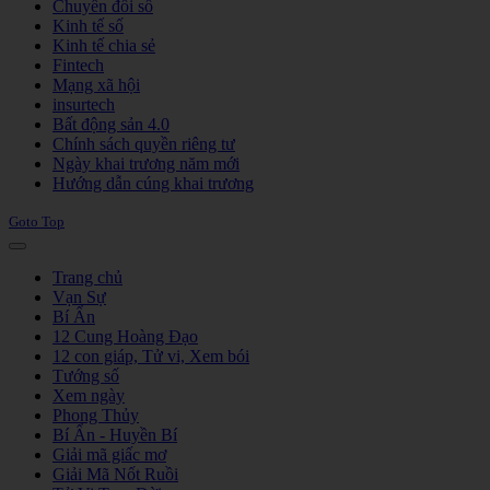
Chuyển đổi số
Kinh tế số
Kinh tế chia sẻ
Fintech
Mạng xã hội
insurtech
Bất động sản 4.0
Chính sách quyền riêng tư
Ngày khai trương năm mới
Hướng dẫn cúng khai trương
Goto Top
Trang chủ
Vạn Sự
Bí Ẩn
12 Cung Hoàng Đạo
12 con giáp, Tử vi, Xem bói
Tướng số
Xem ngày
Phong Thủy
Bí Ẩn - Huyền Bí
Giải mã giấc mơ
Giải Mã Nốt Ruồi