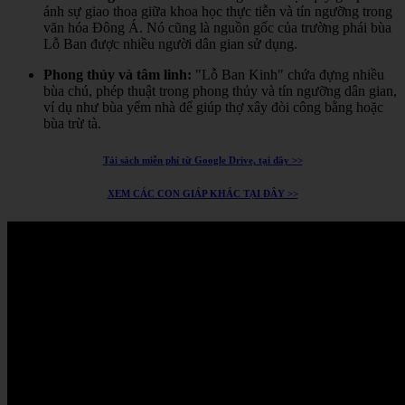
ánh sự giao thoa giữa khoa học thực tiễn và tín ngưỡng trong
văn hóa Đông Á.
Nó cũng là nguồn gốc của trường phái bùa
Lỗ Ban được nhiều người dân gian sử dụng.
Phong thủy và tâm linh:
"Lỗ Ban Kinh" chứa đựng nhiều
bùa chú, phép thuật trong phong thủy và tín ngưỡng dân gian,
ví dụ như bùa yểm nhà để giúp thợ xây đòi công bằng hoặc
bùa trừ tà.
Tải sách miễn phí từ Google Drive, tại đây >>
XEM CÁC CON GIÁP KHÁC TẠI ĐÂY >>