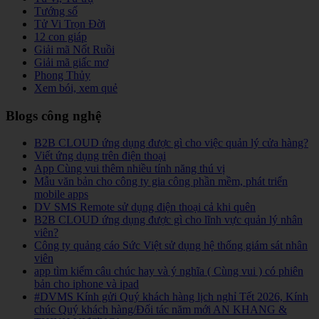
Tướng số
Tử Vi Trọn Đời
12 con giáp
Giải mã Nốt Ruồi
Giải mã giấc mơ
Phong Thủy
Xem bói, xem quẻ
Blogs công nghệ
B2B CLOUD ứng dụng được gì cho việc quản lý cửa hàng?
Viết ứng dụng trên điện thoại
App Cùng vui thêm nhiều tính năng thú vị
Mẫu văn bản cho công ty gia công phần mềm, phát triển
mobile apps
DV SMS Remote sử dụng điện thoại cả khi quên
B2B CLOUD ứng dụng được gì cho lĩnh vực quản lý nhân
viên?
Công ty quảng cáo Sức Việt sử dụng hệ thống giám sát nhân
viên
app tìm kiếm câu chúc hay và ý nghĩa ( Cùng vui ) có phiên
bản cho iphone và ipad
#DVMS Kính gửi Quý khách hàng lịch nghỉ Tết 2026, Kính
chúc Quý khách hàng/Đối tác năm mới AN KHANG &