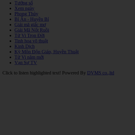
Tướng số
Xem ngày
Phong Thủy
Bí Ẩn - Huyền Bí
Giải mã giấc mơ
Giải Mã Nốt Ruồi
Tử Vi Trọn Đời
Tinh hoa võ thuật
Kinh Dịch
Kỳ Môn Độn Giáp, Huyền Thuật
Tử Vi năm mới
Vạn Sự TV
Click to listen highlighted text!
Powered By
DVMS co.,ltd