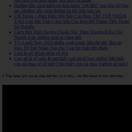
ruồi trên mặt nam nhân, nốt ruồi cát hung
Hướng dẫn cách kiểm tra khả năng "vớt tiền" qua khe hở bàn
tay. Hướng dẫn xem đường tài lộc trên bàn tay
Chỉ Trong 1 Phút Hiểu Hết Sếp Của Bạn. TRÍ TUỆ NHÂN
TẠO Giải Mã Tính Cách Sếp Của Bạn Để Thăng Tiến Trong
Sự Nghiệp
Cách Bói Tình Duyên Chuẩn Xác Theo Truyện Kiều Của
Người Xưa, không phải ai cũng biết
Tử vi tuổi Ngọ 2023 nhiều cạnh tranh, lắm thị phi, làm ăn
khó. Trí Tuệ Nhân Tạo của Vạn Sự App tiên đoán
Lịch là gì? Khái niệm về lịch
Con gà là số mấy & mơ thấy con gà số bao nhiêu? Mơ thấy
con gà mua vé số mấy? Mơ thấy con gà mua Vietlott số mấy?
1. Ứng dụng Lịch vạn sự, nhịp sinh học, tử vi, bói,... cho điện thoại và máy tính bảng: