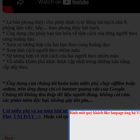
* La bàn phong thủy: cho phép định vị tự động bát trạch nhà ở,
phòng làm việc, bếp,... theo phong thủy bát trạch.
* Ứng dụng cho phép bạn tìm hiểu về tính cách của từng người theo
cung hoàng đạo.
* Xem sự tương hợp của hai bạn theo cung hoàng đạo
* Xem tính cách người theo nhóm máu
* Sự tương hợp về tính cách của hai người theo nhóm máu
* Và nhiều khám phá khác được cập nhật trong những bản nâng
cấp tiếp theo.
* Ứng dụng của chúng tôi hoàn toàn miễn phí, chạy offline hoặc
online, trên ứng dụng chỉ có banner quảng cáo của Google.
Chúng tôi không thu thập dữ liệu người dùng, không cài cắm
các phần mềm độc hại, không gây tốn pin,...
Cài miễn phí và an toàn khi sử dụng cho Android, trên Google
Kính mời quý khách like fanpage ủng hộ V
Play TẠI ĐÂY >>
.
Hoặc cài qua mã QRCODE sau