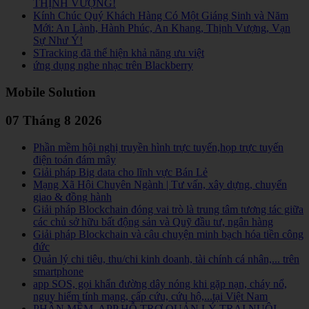
THỊNH VƯỢNG!
Kính Chúc Quý Khách Hàng Có Một Giáng Sinh và Năm
Mới: An Lành, Hành Phúc, An Khang, Thịnh Vượng, Vạn
Sự Như Ý!
STracking đã thể hiện khả năng ưu việt
ứng dụng nghe nhạc trên Blackberry
Mobile Solution
07 Tháng 8 2026
Phần mềm hội nghị truyền hình trực tuyến,họp trực tuyến
điện toán đám mây
Giải pháp Big data cho lĩnh vực Bán Lẻ
Mạng Xã Hội Chuyên Ngành | Tư vấn, xây dựng, chuyển
giao & đồng hành
Giải pháp Blockchain đóng vai trò là trung tâm tương tác giữa
các chủ sở hữu bất động sản và Quỹ đầu tư, ngân hàng
Giải pháp Blockchain và câu chuyện minh bạch hóa tiền công
đức
Quản lý chi tiêu, thu/chi kinh doanh, tài chính cá nhân,... trên
smartphone
app SOS, gọi khẩn đường dây nóng khi gặp nạn, cháy nổ,
nguy hiểm tính mạng, cấp cứu, cứu hộ,...tại Việt Nam
PHẦN MỀM, APP HỖ TRỢ QUẢN LÝ TRẠI NUÔI