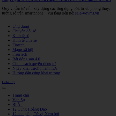
Quý vị cần tư vấn, xây dựng các ứng dụng bói, tử vi, phong thủy,
tướng số trên smartphone... vui lòng liên hệ:
sale@dvms.vn
Joomla! 3 Templates
Ứng dụng
Chuyển đổi số
Kinh tế số
Kinh tế chia sẻ
Fintech
Mạng xã hội
insurtech
Bất động sản 4.0
Chính sách quyền riêng tư
Ngày khai trương năm mới
Hướng dẫn cúng khai trương
Goto Top
Trang chủ
Vạn Sự
Bí Ẩn
12 Cung Hoàng Đạo
12 con giáp, Tử vi, Xem bói