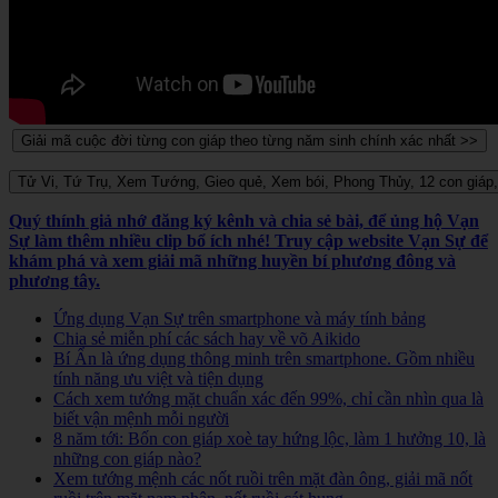
Quý thính giả nhớ đăng ký kênh và chia sẻ bài, để ủng hộ Vạn
Sự làm thêm nhiều clip bổ ích nhé! Truy cập website Vạn Sự để
khám phá và xem giải mã những huyền bí phương đông và
phương tây.
Ứng dụng Vạn Sự trên smartphone và máy tính bảng
Chia sẻ miễn phí các sách hay về võ Aikido
Bí Ẩn là ứng dụng thông minh trên smartphone. Gồm nhiều
tính năng ưu việt và tiện dụng
Cách xem tướng mặt chuẩn xác đến 99%, chỉ cần nhìn qua là
biết vận mệnh mỗi người
8 năm tới: Bốn con giáp xoè tay hứng lộc, làm 1 hưởng 10, là
những con giáp nào?
Xem tướng mệnh các nốt ruồi trên mặt đàn ông, giải mã nốt