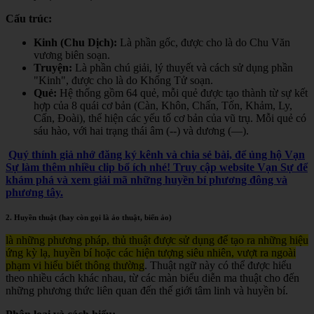
Cấu trúc:
Kinh (Chu Dịch):
Là phần gốc, được cho là do Chu Văn
vương biên soạn.
Truyện:
Là phần chú giải, lý thuyết và cách sử dụng phần
"Kinh", được cho là do Khổng Tử soạn.
Quẻ:
Hệ thống gồm 64 quẻ, mỗi quẻ được tạo thành từ sự kết
hợp của 8 quái cơ bản (Càn, Khôn, Chấn, Tốn, Khảm, Ly,
Cấn, Đoài), thể hiện các yếu tố cơ bản của vũ trụ. Mỗi quẻ có
sáu hào, với hai trạng thái âm (--) và dương (—).
Quý thính giả nhớ đăng ký kênh và chia sẻ bài, để ủng hộ Vạn
Sự làm thêm nhiều clip bổ ích nhé! Truy cập website Vạn Sự để
khám phá và xem giải mã những huyền bí phương đông và
phương tây.
2. Huyền thuật (hay còn gọi là ảo thuật, biến ảo)
là những phương pháp, thủ thuật được sử dụng để tạo ra những hiệu
ứng kỳ lạ, huyền bí hoặc các hiện tượng siêu nhiên, vượt ra ngoài
phạm vi hiểu biết thông thường
. Thuật ngữ này có thể được hiểu
theo nhiều cách khác nhau, từ các màn biểu diễn ma thuật cho đến
những phương thức liên quan đến thế giới tâm linh và huyền bí.