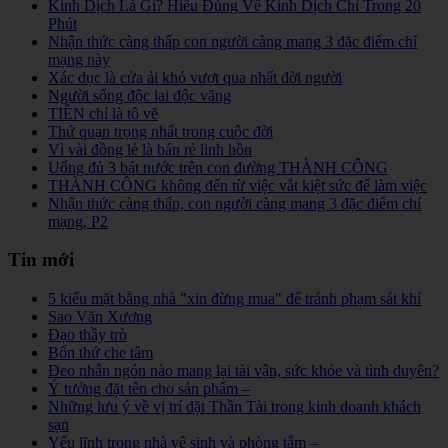
Kinh Dịch Là Gì? Hiểu Đúng Về Kinh Dịch Chỉ Trong 20
Phút
Nhận thức càng thấp con người càng mang 3 đặc điểm chí
mạng này
Xác dục là cửa ải khó vượt qua nhất đời người
Người sống độc lai độc vãng
TIỀN chỉ là tô vẽ
Thứ quạn trọng nhất trong cuộc đời
Vì vài đồng lẻ là bán rẻ linh hồn
Uống đủ 3 bát nước trên con đường THÀNH CÔNG
THÀNH CÔNG không đến từ việc vắt kiệt sức để làm việc
Nhận thức càng thấp, con người càng mang 3 đặc điểm chí
mạng, P2
Tin mới
5 kiểu mặt bằng nhà "xin đừng mua" để tránh phạm sát khí
Sao Văn Xương
Đạo thầy trò
Bốn thứ che tâm
Đeo nhẫn ngón nào mang lại tài vận, sức khỏe và tình duyên?
Ý tưởng đặt tên cho sản phẩm –
Những lưu ý về vị trí đặt Thần Tài trong kinh doanh khách
sạn
Yếu lĩnh trong nhà vệ sinh và phòng tắm –