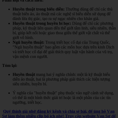
Phân loại và cách hiểu:
Huyền thuật trong biểu diễn:
Thường dùng để chỉ các thủ
thuật biến ảo, ảo thuật mà các nghệ sĩ biểu diễn sử dụng để
đánh lừa thị giác, tạo ra sự ngạc nhiên cho khán giả.
Huyền thuật trong huyền bí học:
Dùng để chỉ các phương
pháp, kỹ thuật liên quan đến thế giới tâm linh, siêu nhiên, thần
bí, giúp kết nối hoặc giao thoa giữa thế giới vật chất và thế
giới vô hình.
Ngũ huyền thuật:
Trong triết học cổ đại của Trung Quốc,
"Ngũ huyền thuật" bao gồm các môn học dựa trên kinh Dịch
và triết học cổ đại để giải thích quy luật vận hành của vũ trụ,
vận mệnh con người.
Tóm lại:
Huyền thuật
mang hai ý nghĩa chính: một là kỹ thuật biểu
diễn ảo thuật, hai là phương pháp giải thích các hiện tượng
siêu nhiên, huyền bí.
Ý nghĩa của "huyền thuật" phụ thuộc vào ngữ cảnh sử dụng,
có thể là một hình thức giải trí hoặc là một phần của các tín
ngưỡng, triết học.
Quý thính giả nhớ đăng ký kênh và chia sẻ bài, để ủng hộ Vạn
Sự làm thêm nhiều clip bổ ích nhé! Truy cập website Vạn Sự để