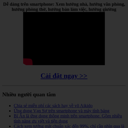
Dễ dàng trên smartphone: Xem hướng nhà, hướng văn phòng,
hướng phòng thờ, hướng bàn làm việc, hướng giường
Cài đặt ngay >>
Nhiều người quan tâm
Chia sẻ miễn phí các sách hay về võ Aikido
Ứng dụng Vạn Sự trên smartphone và máy tính bảng
Bí Ẩn là ứng dụng thông minh trên smartphone. Gồm nhiều
tính năng ưu việt và tiện dụng
Cách xem tướng mặt chuẩn xác đến 99%, chỉ cần nhìn qua là