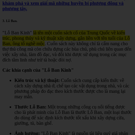
khám phá và xem giải mã những huyền bí phương đông và
phương tây.
3.
Lỗ Ban
.
"Lỗ Ban Kinh"
là tên một cuốn sách cổ của Trung Quốc về kiến
trúc, phong thủy và kỹ thuật xây dựng, gắn liền với tên tuổi của Lỗ
Ban, ông tổ nghề mộc
.
Cuốn sách này không chỉ là cẩm nang cho
thợ thủ công mà còn chứa đựng các bùa chú, phù chú liên quan đến
việc xây nhà, làm đồ đạc, và đôi khi được sử dụng trong các mục
đích tâm linh như trừ tà hoặc đòi nợ.
Các khía cạnh của "Lỗ Ban Kinh"
Kiến trúc và kỹ thuật:
Cuốn sách cung cấp kiến thức về
cách xây dựng nhà ở, chế tạo các vật dụng trong nhà, và các
phương pháp đo đạc theo kích thước được cho là mang lại
may mắn.
Thước Lỗ Ban:
Một trong những công cụ nổi tiếng được
cho là phát minh của Lỗ Ban là thước Lỗ Ban, một loại thước
đo dùng để xác định kích thước tốt xấu khi xây dựng cửa,
giường, tủ, bàn ghế.
Ảnh hưởng:
"Lỗ Ban Kinh" là nguồn tài liệu quý giá phản