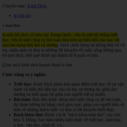
Chuyên mục:
Kinh Dịch
In bài này
1. Kinh Dịch:
là một bộ sách cổ xưa của Trung Quốc, vừa là một hệ thống triết
học, vừa là một công cụ bói toán dựa trên sự biến đổi của vạn vật
qua hai trạng thái âm và dương
. Sách chứa đựng sự thông thái về vũ
trụ, nhân sinh và đưa ra những lời khuyên về cuộc sống thông qua
64 quẻ dịch, mỗi quẻ được tạo thành từ 8 quái cơ bản.
Chức năng và ý nghĩa:
Triết học:
Kinh Dịch phản ánh quan điểm triết học về sự vận
hành và biến đổi liên tục của vũ trụ, sự tương tác giữa âm
dương và mối quan hệ giữa con người với tự nhiên.
Bói toán:
Ban đầu được dùng như một công cụ để bói toán,
dự đoán tương lai bằng cách gieo quẻ, giúp con người hiểu rõ
hơn về những thách thức và đưa ra lời khuyên thiết thực.
Bách khoa thư:
Được coi là "bách khoa toàn thư" của văn
hóa Á Đông, bao hàm nhiều kiến thức về triết học, toán học,
y học, văn học, kinh tế, v.v.
.