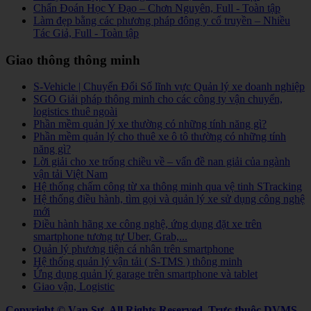
Chẩn Đoán Học Y Đạo – Chơn Nguyên, Full - Toàn tập
Làm đẹp bằng các phương pháp đông y cổ truyền – Nhiều
Tác Giả, Full - Toàn tập
Giao thông thông minh
S-Vehicle | Chuyển Đổi Số lĩnh vực Quản lý xe doanh nghiệp
SGO Giải pháp thông minh cho các công ty vận chuyển,
logistics thuê ngoài
Phần mềm quản lý xe thường có những tính năng gì?
Phần mềm quản lý cho thuê xe ô tô thường có những tính
năng gì?
Lời giải cho xe trống chiều về – vấn đề nan giải của ngành
vận tải Việt Nam
Hệ thống chấm công từ xa thông minh qua vệ tinh STracking
Hệ thống điều hành, tìm gọi và quản lý xe sử dụng công nghệ
mới
Điều hành hãng xe công nghệ, ứng dụng đặt xe trên
smartphone tương tự Uber, Grab,...
Quản lý phương tiện cá nhân trên smartphone
Hệ thống quản lý vận tải ( S-TMS ) thông minh
Ứng dụng quản lý garage trên smartphone và tablet
Giao vận, Logistic
Copyright © Vạn Sự. All Rights Reserved.
Trực thuộc DVMS