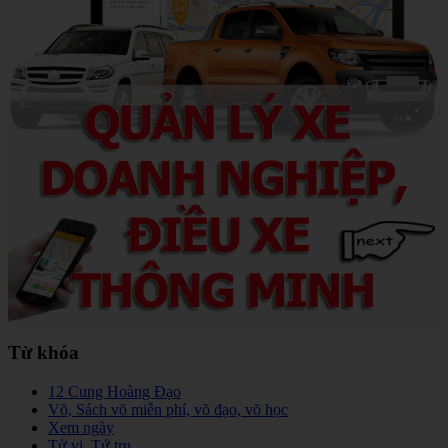
Từ khóa
12 Cung Hoàng Đạo
Võ, Sách võ miễn phí, võ đạo, võ học
Xem ngày
Tử vi, Tứ trụ