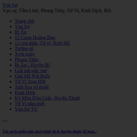
Vạn Sự
Vạn sự, Tâm Linh, Phong Thủy, Tử Vi, Kinh Dịch, Bói
Trang chủ
Vạn Sự
Bí Ẩn
12 Cung Hoàng Đạo
12 con giáp, Tử vi, Xem bói
Tướng số
Xem ngày
Phong Thủy
Bí Ẩn - Huyền Bí
Giải mã giấc mơ
Giải Mã Nốt Ruồi
Tử Vi Trọn Đời
Tinh hoa võ thuật
Kinh Dịch
Kỳ Môn Độn Giáp, Huyền Thuật
Tử Vi năm mới
Vạn Sự TV
Tải sách miễn phí, sách kinh dịch, huyền thuật, lỗ ban...