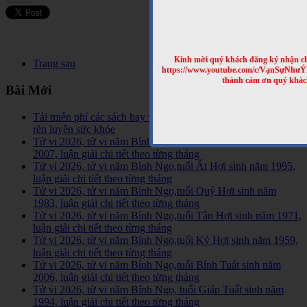
Kính mời quý khách đăng ký nhận cl
Trang sau
https://www.youtube.com/c/VạnSựNhư
thành cảm ơn quý khác
Bài Mới
Tải miễn phí các sách hay về tinh hoa võ học trên Thế Giới,
rèn luyện sức khỏe
Tử vi 2026, tử vi năm Bính Ngọ,tuổi Đinh Hợi sinh năm
2007, luận giải chi tiết theo từng tháng
Tử vi 2026, tử vi năm Bính Ngọ,tuổi Ất Hợi sinh năm 1995,
luận giải chi tiết theo từng tháng
Tử vi 2026, tử vi năm Bính Ngọ,tuổi Quý Hợi sinh năm
1983, luận giải chi tiết theo từng tháng
Tử vi 2026, tử vi năm Bính Ngọ,tuổi Tân Hợi sinh năm 1971,
luận giải chi tiết theo từng tháng
Tử vi 2026, tử vi năm Bính Ngọ,tuổi Kỷ Hợi sinh năm 1959,
luận giải chi tiết theo từng tháng
Tử vi 2026, tử vi năm Bính Ngọ,tuổi Bính Tuất sinh năm
2006, luận giải chi tiết theo từng tháng
Tử vi 2026, tử vi năm Bính Ngọ, tuổi Giáp Tuất sinh năm
1994, luận giải chi tiết theo từng tháng