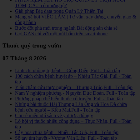
TÔM, CÁ... có những gì?
Giải pháp Big data trong Quản Lý Thiên Tai
Mạng xã hội VIỆC LÀM | Tư vấn, xây dựng, chuyển giao &
đồng hành
Bước đột phá mới trong ngành Bất động sản chia sẻ
Gọi GAS chỉ với một nút bấm trên smartphone
Thuốc quý trong vườn
07 Tháng 8 2026
Linh chi phòng trị bệnh – Công Diễn, Full - Toàn tập
100 cách chữa bệnh huyết áp – Nhiều Tác Giả, Full - Toàn
tập
Y án châm cứu thực nghiệm – Thượng Trúc,Full - Toàn tập
Nam Y nghiệm phương - Nguyễn Đức Đoàn, Full - Toàn tập
Phương pháp chế biến thuốc cổ truyền, Full - Toàn tập
Những bài thuốc Hải Thượng Lãn Ông và Hoa Đà chữa
bệnh cứu người – Kiều Mai,Full - Toàn tập
Chi sẻ miễn phí sách về y dược, đông y
Lô hội vị thuốc nhiều công dụng – Thục Nhàn, Full - Toàn
tập
Cây hoa chữa bệnh - Nhiều Tác Giả, Full - Toàn tập
Sổ tay tìm huyệt - Vương Văn Liêu, Full - Toàn tập