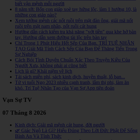
biết vận mệnh mỗi người
8 năm tới: Bốn con giáp xoè tay hứng lộc, làm 1 hưởng 10, là
những con giáp nào?
Xem tướng mệnh các nốt ruồi trên mặt đàn ông, giải mã nốt
ruồi trên mặt nam nhân, nốt ruồi cát hung
Hướng dẫn cách kiểm tra khả năng "vớt tiền" qua khe hở bàn
tay. Hướng dẫn xem đường tài lộc trên bàn tay
Chỉ Trong 1 Phút Hiểu Hết Sếp Của Bạn. TRÍ TUỆ NHÂN
TẠO Giải Mã Tính Cách Sếp Của Bạn Để Thăng Tiến Trong
Sự Nghiệp
Cách Bói Tình Duyên Chuẩn Xác Theo Truyện Kiều Của
Người Xưa, không phải ai cũng biết
Lịch là gì? Khái niệm về lịch
Tải sách miễn phí, sách kinh dịch, huyền thuật, lỗ ban...
Tử vi tuổi Ngọ 2023 nhiều cạnh tranh, lắm thị phi, làm ăn
khó. Trí Tuệ Nhân Tạo của Vạn Sự App tiên đoán
Vạn Sự TV
07 Tháng 8 2026
Kinh dịch: Giải mã mệnh cát hung, đời người
🌿 Giác Ngộ Là Gì? Hiểu Đúng Theo Lời Đức Phật Để Sống
Bình An Và Tỉnh Thức