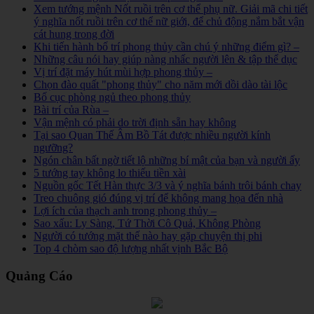
Xem tướng mệnh Nốt ruồi trên cơ thể phụ nữ. Giải mã chi tiết
ý nghĩa nốt ruồi trên cơ thể nữ giới, để chủ động nắm bắt vận
cát hung trong đời
Khi tiến hành bố trí phong thủy cần chú ý những điểm gì? –
Những câu nói hay giúp nàng nhấc người lên & tập thể dục
Vị trí đặt máy hút mùi hợp phong thủy –
Chọn đào quất "phong thủy" cho năm mới dồi dào tài lộc
Bố cục phòng ngủ theo phong thủy
Bài trí của Rùa –
Vận mệnh có phải do trời định sẵn hay không
Tại sao Quan Thế Âm Bồ Tát được nhiều người kính
ngưỡng?
Ngón chân bất ngờ tiết lộ những bí mật của bạn và người ấy
5 tướng tay không lo thiếu tiền xài
Nguồn gốc Tết Hàn thực 3/3 và ý nghĩa bánh trôi bánh chay
Treo chuông gió đúng vị trí để không mang họa đến nhà
Lợi ích của thạch anh trong phong thủy –
Sao xấu: Ly Sàng, Tứ Thời Cô Quả, Không Phòng
Người có tướng mặt thế nào hay gặp chuyện thị phi
Top 4 chòm sao độ lượng nhất vịnh Bắc Bộ
Quảng Cáo