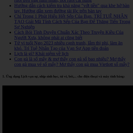
ruồi trên mặt nam nhân, nốt ruồi cát hung
Hướng dẫn cách kiểm tra khả năng "vớt tiền" qua khe hở bàn
tay. Hướng dẫn xem đường tài lộc trên bàn tay
Chỉ Trong 1 Phút Hiểu Hết Sếp Của Bạn. TRÍ TUỆ NHÂN
TẠO Giải Mã Tính Cách Sếp Của Bạn Để Thăng Tiến Trong
Sự Nghiệp
Cách Bói Tình Duyên Chuẩn Xác Theo Truyện Kiều Của
Người Xưa, không phải ai cũng biết
Tử vi tuổi Ngọ 2023 nhiều cạnh tranh, lắm thị phi, làm ăn
khó. Trí Tuệ Nhân Tạo của Vạn Sự App tiên đoán
Lịch là gì? Khái niệm về lịch
Con gà là số mấy & mơ thấy con gà số bao nhiêu? Mơ thấy
con gà mua vé số mấy? Mơ thấy con gà mua Vietlott số mấy?
1. Ứng dụng Lịch vạn sự, nhịp sinh học, tử vi, bói,... cho điện thoại và máy tính bảng: