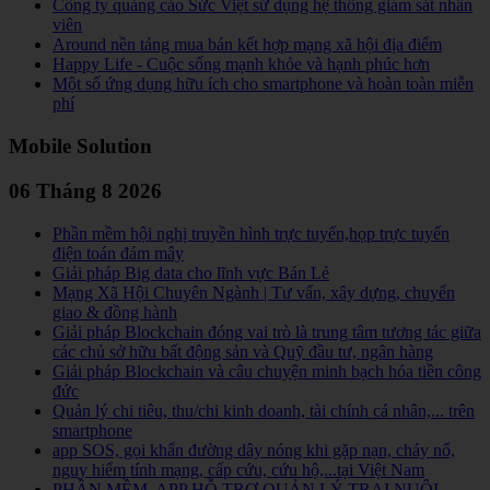
Công ty quảng cáo Sức Việt sử dụng hệ thống giám sát nhân
viên
Around nền tảng mua bán kết hợp mạng xã hội địa điểm
Happy Life - Cuộc sống mạnh khỏe và hạnh phúc hơn
Một số ứng dụng hữu ích cho smartphone và hoàn toàn miễn
phí
Mobile Solution
06 Tháng 8 2026
Phần mềm hội nghị truyền hình trực tuyến,họp trực tuyến
điện toán đám mây
Giải pháp Big data cho lĩnh vực Bán Lẻ
Mạng Xã Hội Chuyên Ngành | Tư vấn, xây dựng, chuyển
giao & đồng hành
Giải pháp Blockchain đóng vai trò là trung tâm tương tác giữa
các chủ sở hữu bất động sản và Quỹ đầu tư, ngân hàng
Giải pháp Blockchain và câu chuyện minh bạch hóa tiền công
đức
Quản lý chi tiêu, thu/chi kinh doanh, tài chính cá nhân,... trên
smartphone
app SOS, gọi khẩn đường dây nóng khi gặp nạn, cháy nổ,
nguy hiểm tính mạng, cấp cứu, cứu hộ,...tại Việt Nam
PHẦN MỀM, APP HỖ TRỢ QUẢN LÝ TRẠI NUÔI