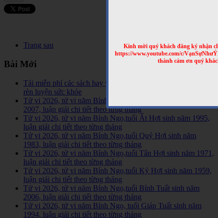
Trang sau
Kính mời quý khách đăng ký nhận cl
https://www.youtube.com/c/VạnSựNhư
thành cảm ơn quý khác
Bài Mới
Tải miễn phí các sách hay về tinh hoa võ học trên Thế Giới,
rèn luyện sức khỏe
Tử vi 2026, tử vi năm Bính Ngọ,tuổi Đinh Hợi sinh năm
2007, luận giải chi tiết theo từng tháng
Tử vi 2026, tử vi năm Bính Ngọ,tuổi Ất Hợi sinh năm 1995,
luận giải chi tiết theo từng tháng
Tử vi 2026, tử vi năm Bính Ngọ,tuổi Quý Hợi sinh năm
1983, luận giải chi tiết theo từng tháng
Tử vi 2026, tử vi năm Bính Ngọ,tuổi Tân Hợi sinh năm 1971,
luận giải chi tiết theo từng tháng
Tử vi 2026, tử vi năm Bính Ngọ,tuổi Kỷ Hợi sinh năm 1959,
luận giải chi tiết theo từng tháng
Tử vi 2026, tử vi năm Bính Ngọ,tuổi Bính Tuất sinh năm
2006, luận giải chi tiết theo từng tháng
Tử vi 2026, tử vi năm Bính Ngọ, tuổi Giáp Tuất sinh năm
1994, luận giải chi tiết theo từng tháng