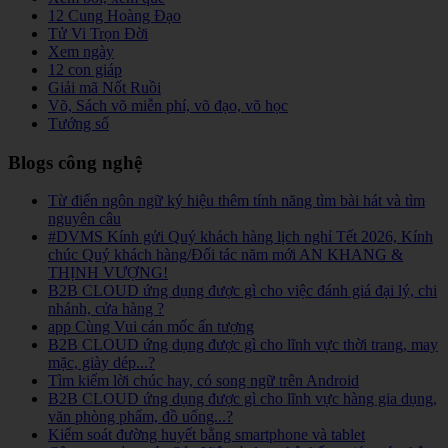
12 Cung Hoàng Đạo
Tử Vi Trọn Đời
Xem ngày
12 con giáp
Giải mã Nốt Ruồi
Võ, Sách võ miễn phí, võ đạo, võ học
Tướng số
Blogs công nghệ
Từ điển ngôn ngữ ký hiệu thêm tính năng tìm bài hát và tìm
nguyên câu
#DVMS Kính gửi Quý khách hàng lịch nghỉ Tết 2026, Kính
chúc Quý khách hàng/Đối tác năm mới AN KHANG &
THỊNH VƯỢNG!
B2B CLOUD ứng dụng được gì cho việc đánh giá đại lý, chi
nhánh, cửa hàng ?
app Cùng Vui cán mốc ấn tượng
B2B CLOUD ứng dụng được gì cho lĩnh vực thời trang, may
mặc, giày dép...?
Tìm kiếm lời chúc hay, có song ngữ trên Android
B2B CLOUD ứng dụng được gì cho lĩnh vực hàng gia dụng,
văn phòng phẩm, đồ uống...?
Kiểm soát đường huyết bằng smartphone và tablet