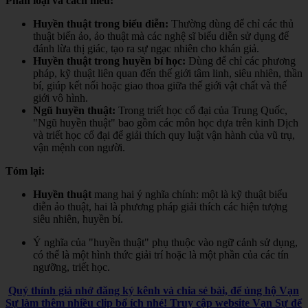
Phân loại và cách hiểu:
Huyền thuật trong biểu diễn:
Thường dùng để chỉ các thủ
thuật biến ảo, ảo thuật mà các nghệ sĩ biểu diễn sử dụng để
đánh lừa thị giác, tạo ra sự ngạc nhiên cho khán giả.
Huyền thuật trong huyền bí học:
Dùng để chỉ các phương
pháp, kỹ thuật liên quan đến thế giới tâm linh, siêu nhiên, thần
bí, giúp kết nối hoặc giao thoa giữa thế giới vật chất và thế
giới vô hình.
Ngũ huyền thuật:
Trong triết học cổ đại của Trung Quốc,
"Ngũ huyền thuật" bao gồm các môn học dựa trên kinh Dịch
và triết học cổ đại để giải thích quy luật vận hành của vũ trụ,
vận mệnh con người.
Tóm lại:
Huyền thuật
mang hai ý nghĩa chính: một là kỹ thuật biểu
diễn ảo thuật, hai là phương pháp giải thích các hiện tượng
siêu nhiên, huyền bí.
Ý nghĩa của "huyền thuật" phụ thuộc vào ngữ cảnh sử dụng,
có thể là một hình thức giải trí hoặc là một phần của các tín
ngưỡng, triết học.
Quý thính giả nhớ đăng ký kênh và chia sẻ bài, để ủng hộ Vạn
Sự làm thêm nhiều clip bổ ích nhé! Truy cập website Vạn Sự để