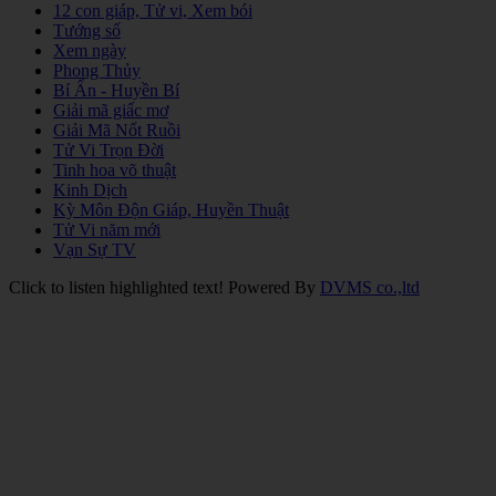
12 con giáp, Tử vi, Xem bói
Tướng số
Xem ngày
Phong Thủy
Bí Ẩn - Huyền Bí
Giải mã giấc mơ
Giải Mã Nốt Ruồi
Tử Vi Trọn Đời
Tinh hoa võ thuật
Kinh Dịch
Kỳ Môn Độn Giáp, Huyền Thuật
Tử Vi năm mới
Vạn Sự TV
Click to listen highlighted text!
Powered By
DVMS co.,ltd