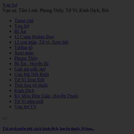
Vạn Sự
Vạn sự, Tâm Linh, Phong Thủy, Tử Vi, Kinh Dịch, Bói
Trang chủ
Vạn Sự
Bí Ẩn
12 Cung Hoàng Đạo
12 con giáp, Tử vi, Xem bói
Tướng số
Xem ngày
Phong Thủy
Bí Ẩn - Huyền Bí
Giải mã giấc mơ
Giải Mã Nốt Ruồi
Tử Vi Trọn Đời
Tinh hoa võ thuật
Kinh Dịch
Kỳ Môn Độn Giáp, Huyền Thuật
Tử Vi năm mới
Vạn Sự TV
Tải sách miễn phí, sách kinh dịch, huyền thuật, lỗ ban...