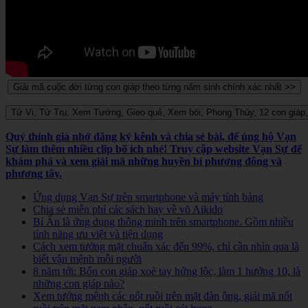
Quý thính giả nhớ đăng ký kênh và chia sẻ bài, để ủng hộ Vạn
Sự làm thêm nhiều clip bổ ích nhé! Truy cập website Vạn Sự để
khám phá và xem giải mã những huyền bí phương đông và
phương tây.
Ứng dụng Vạn Sự trên smartphone và máy tính bảng
Chia sẻ miễn phí các sách hay về võ Aikido
Bí Ẩn là ứng dụng thông minh trên smartphone. Gồm nhiều
tính năng ưu việt và tiện dụng
Cách xem tướng mặt chuẩn xác đến 99%, chỉ cần nhìn qua là
biết vận mệnh mỗi người
8 năm tới: Bốn con giáp xoè tay hứng lộc, làm 1 hưởng 10, là
những con giáp nào?
Xem tướng mệnh các nốt ruồi trên mặt đàn ông, giải mã nốt