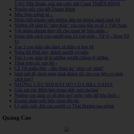
TẠO Tiên Đoán, giải mã cuộc đời Cung THIÊN BÌNH
Nguồn gốc của tiết Thanh Minh
Mậu Ngọ mệnh gì –
Nhận biết khuôn mặt những đứa trẻ thông minh lanh lợi
Những lời sấm kí "như thần" của nhà tiên tri số 1 Việt Nam
Vật phẩm phong thủy tốt cho quan hệ hôn nhân –
Đoán tính cách con người qua 12 con giáp - Tử vi - Xem Tử
Vi
Top 3 con giáp sẵn sàng xả thân vì bạn bè
Nghe lời Phật dạy, thành người vợ hiền
Top 3 con giáp sẽ là những người chồng lý tưởng.
Tổng hợp các sao tốt –
Cỗ Tết miền Bắc - dâu Nam ăn "như cực hình"
Sinh mổ để chọn ngày lành tháng tốt cho con liệu có phải
cách hay?
NHỮNG CÂU NÓI BẤT HỦ CỦA BILL GATES
Giải mã các điềm báo trong giấc mơ của bạn
Những con giáp có số phú quý luôn ‘gặp dữ hóa lành’ –
Doanh nhân tuổi Sửu chọn đối tác
Lý giải cuộc đời của người có Thái Dương tọa mệnh
Quảng Cáo