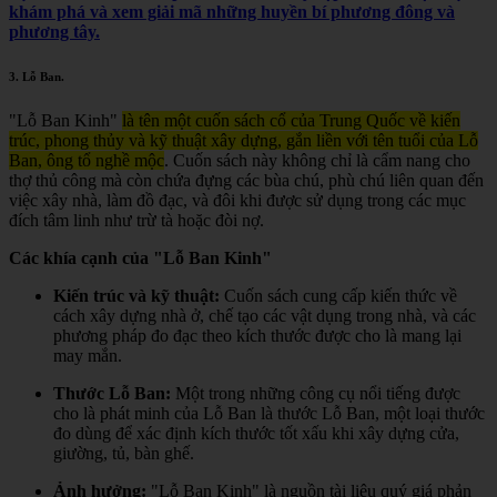
khám phá và xem giải mã những huyền bí phương đông và
phương tây.
3.
Lỗ Ban
.
"Lỗ Ban Kinh"
là tên một cuốn sách cổ của Trung Quốc về kiến
trúc, phong thủy và kỹ thuật xây dựng, gắn liền với tên tuổi của Lỗ
Ban, ông tổ nghề mộc
.
Cuốn sách này không chỉ là cẩm nang cho
thợ thủ công mà còn chứa đựng các bùa chú, phù chú liên quan đến
việc xây nhà, làm đồ đạc, và đôi khi được sử dụng trong các mục
đích tâm linh như trừ tà hoặc đòi nợ.
Các khía cạnh của "Lỗ Ban Kinh"
Kiến trúc và kỹ thuật:
Cuốn sách cung cấp kiến thức về
cách xây dựng nhà ở, chế tạo các vật dụng trong nhà, và các
phương pháp đo đạc theo kích thước được cho là mang lại
may mắn.
Thước Lỗ Ban:
Một trong những công cụ nổi tiếng được
cho là phát minh của Lỗ Ban là thước Lỗ Ban, một loại thước
đo dùng để xác định kích thước tốt xấu khi xây dựng cửa,
giường, tủ, bàn ghế.
Ảnh hưởng:
"Lỗ Ban Kinh" là nguồn tài liệu quý giá phản