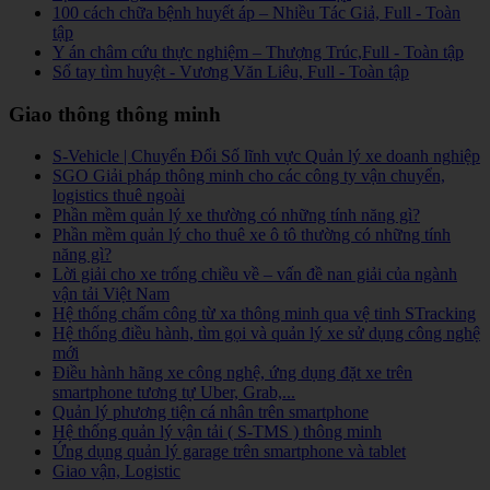
100 cách chữa bệnh huyết áp – Nhiều Tác Giả, Full - Toàn
tập
Y án châm cứu thực nghiệm – Thượng Trúc,Full - Toàn tập
Sổ tay tìm huyệt - Vương Văn Liêu, Full - Toàn tập
Giao thông thông minh
S-Vehicle | Chuyển Đổi Số lĩnh vực Quản lý xe doanh nghiệp
SGO Giải pháp thông minh cho các công ty vận chuyển,
logistics thuê ngoài
Phần mềm quản lý xe thường có những tính năng gì?
Phần mềm quản lý cho thuê xe ô tô thường có những tính
năng gì?
Lời giải cho xe trống chiều về – vấn đề nan giải của ngành
vận tải Việt Nam
Hệ thống chấm công từ xa thông minh qua vệ tinh STracking
Hệ thống điều hành, tìm gọi và quản lý xe sử dụng công nghệ
mới
Điều hành hãng xe công nghệ, ứng dụng đặt xe trên
smartphone tương tự Uber, Grab,...
Quản lý phương tiện cá nhân trên smartphone
Hệ thống quản lý vận tải ( S-TMS ) thông minh
Ứng dụng quản lý garage trên smartphone và tablet
Giao vận, Logistic