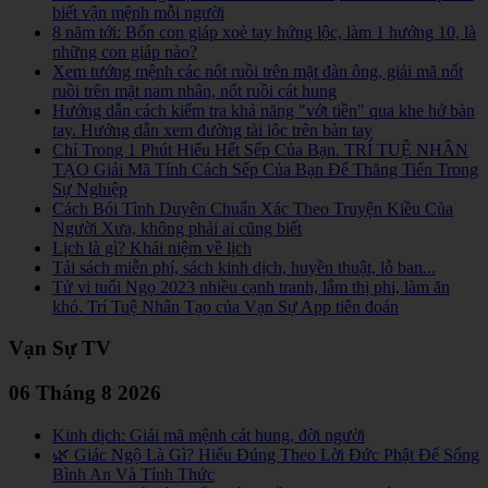
biết vận mệnh mỗi người
8 năm tới: Bốn con giáp xoè tay hứng lộc, làm 1 hưởng 10, là
những con giáp nào?
Xem tướng mệnh các nốt ruồi trên mặt đàn ông, giải mã nốt
ruồi trên mặt nam nhân, nốt ruồi cát hung
Hướng dẫn cách kiểm tra khả năng "vớt tiền" qua khe hở bàn
tay. Hướng dẫn xem đường tài lộc trên bàn tay
Chỉ Trong 1 Phút Hiểu Hết Sếp Của Bạn. TRÍ TUỆ NHÂN
TẠO Giải Mã Tính Cách Sếp Của Bạn Để Thăng Tiến Trong
Sự Nghiệp
Cách Bói Tình Duyên Chuẩn Xác Theo Truyện Kiều Của
Người Xưa, không phải ai cũng biết
Lịch là gì? Khái niệm về lịch
Tải sách miễn phí, sách kinh dịch, huyền thuật, lỗ ban...
Tử vi tuổi Ngọ 2023 nhiều cạnh tranh, lắm thị phi, làm ăn
khó. Trí Tuệ Nhân Tạo của Vạn Sự App tiên đoán
Vạn Sự TV
06 Tháng 8 2026
Kinh dịch: Giải mã mệnh cát hung, đời người
🌿 Giác Ngộ Là Gì? Hiểu Đúng Theo Lời Đức Phật Để Sống
Bình An Và Tỉnh Thức