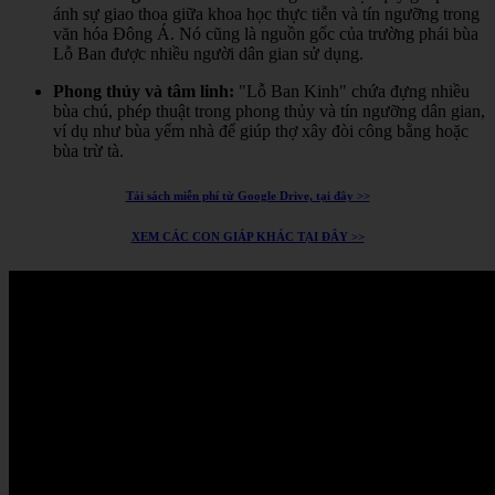
ánh sự giao thoa giữa khoa học thực tiễn và tín ngưỡng trong
văn hóa Đông Á.
Nó cũng là nguồn gốc của trường phái bùa
Lỗ Ban được nhiều người dân gian sử dụng.
Phong thủy và tâm linh:
"Lỗ Ban Kinh" chứa đựng nhiều
bùa chú, phép thuật trong phong thủy và tín ngưỡng dân gian,
ví dụ như bùa yểm nhà để giúp thợ xây đòi công bằng hoặc
bùa trừ tà.
Tải sách miễn phí từ Google Drive, tại đây >>
XEM CÁC CON GIÁP KHÁC TẠI ĐÂY >>