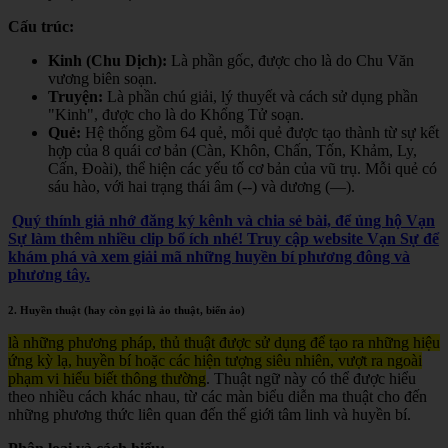
Cấu trúc:
Kinh (Chu Dịch):
Là phần gốc, được cho là do Chu Văn
vương biên soạn.
Truyện:
Là phần chú giải, lý thuyết và cách sử dụng phần
"Kinh", được cho là do Khổng Tử soạn.
Quẻ:
Hệ thống gồm 64 quẻ, mỗi quẻ được tạo thành từ sự kết
hợp của 8 quái cơ bản (Càn, Khôn, Chấn, Tốn, Khảm, Ly,
Cấn, Đoài), thể hiện các yếu tố cơ bản của vũ trụ. Mỗi quẻ có
sáu hào, với hai trạng thái âm (--) và dương (—).
Quý thính giả nhớ đăng ký kênh và chia sẻ bài, để ủng hộ Vạn
Sự làm thêm nhiều clip bổ ích nhé! Truy cập website Vạn Sự để
khám phá và xem giải mã những huyền bí phương đông và
phương tây.
2. Huyền thuật (hay còn gọi là ảo thuật, biến ảo)
là những phương pháp, thủ thuật được sử dụng để tạo ra những hiệu
ứng kỳ lạ, huyền bí hoặc các hiện tượng siêu nhiên, vượt ra ngoài
phạm vi hiểu biết thông thường
. Thuật ngữ này có thể được hiểu
theo nhiều cách khác nhau, từ các màn biểu diễn ma thuật cho đến
những phương thức liên quan đến thế giới tâm linh và huyền bí.