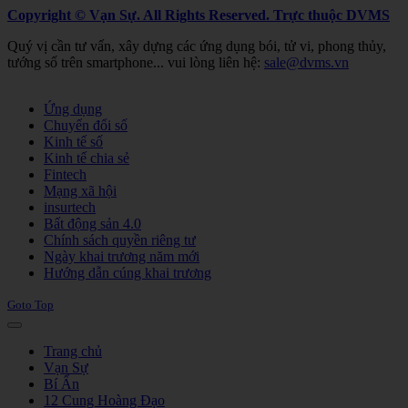
Copyright © Vạn Sự. All Rights Reserved.
Trực thuộc DVMS
Quý vị cần tư vấn, xây dựng các ứng dụng bói, tử vi, phong thủy,
tướng số trên smartphone... vui lòng liên hệ:
sale@dvms.vn
Joomla! 3 Templates
Ứng dụng
Chuyển đổi số
Kinh tế số
Kinh tế chia sẻ
Fintech
Mạng xã hội
insurtech
Bất động sản 4.0
Chính sách quyền riêng tư
Ngày khai trương năm mới
Hướng dẫn cúng khai trương
Goto Top
Trang chủ
Vạn Sự
Bí Ẩn
12 Cung Hoàng Đạo