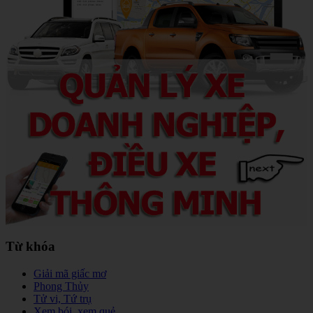
Từ khóa
Giải mã giấc mơ
Phong Thủy
Tử vi, Tứ trụ
Xem bói, xem quẻ