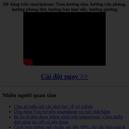
Dễ dàng trên smartphone: Xem hướng nhà, hướng văn phòng,
hướng phòng thờ, hướng bàn làm việc, hướng giường
Cài đặt ngay >>
Nhiều người quan tâm
Chia sẻ miễn phí các sách hay về võ Aikido
Ứng dụng Vạn Sự trên smartphone và máy tính bảng
Bí Ẩn là ứng dụng thông minh trên smartphone. Gồm nhiều
tính năng ưu việt và tiện dụng
Cách xem tướng mặt chuẩn xác đến 99%, chỉ cần nhìn qua là