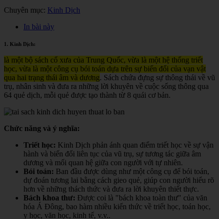
Chuyên mục:
Kinh Dịch
In bài này
1. Kinh Dịch:
là một bộ sách cổ xưa của Trung Quốc, vừa là một hệ thống triết
học, vừa là một công cụ bói toán dựa trên sự biến đổi của vạn vật
qua hai trạng thái âm và dương
. Sách chứa đựng sự thông thái về vũ
trụ, nhân sinh và đưa ra những lời khuyên về cuộc sống thông qua
64 quẻ dịch, mỗi quẻ được tạo thành từ 8 quái cơ bản.
Chức năng và ý nghĩa:
Triết học:
Kinh Dịch phản ánh quan điểm triết học về sự vận
hành và biến đổi liên tục của vũ trụ, sự tương tác giữa âm
dương và mối quan hệ giữa con người với tự nhiên.
Bói toán:
Ban đầu được dùng như một công cụ để bói toán,
dự đoán tương lai bằng cách gieo quẻ, giúp con người hiểu rõ
hơn về những thách thức và đưa ra lời khuyên thiết thực.
Bách khoa thư:
Được coi là "bách khoa toàn thư" của văn
hóa Á Đông, bao hàm nhiều kiến thức về triết học, toán học,
y học, văn học, kinh tế, v.v.
.