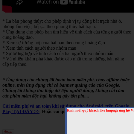
* La bàn phong thủy: cho phép định vị tự động bát trạch nhà ở,
phòng làm việc, bếp,... theo phong thủy bát trạch.
* Ứng dụng cho phép bạn tìm hiểu về tính cách của từng người theo
cung hoàng đạo.
* Xem sự tương hợp của hai bạn theo cung hoàng đạo
* Xem tính cách người theo nhóm máu
* Sự tương hợp về tính cách của hai người theo nhóm máu
* Và nhiều khám phá khác được cập nhật trong những bản nâng
cấp tiếp theo.
* Ứng dụng của chúng tôi hoàn toàn miễn phí, chạy offline hoặc
online, trên ứng dụng chỉ có banner quảng cáo của Google.
Chúng tôi không thu thập dữ liệu người dùng, không cài cắm
các phần mềm độc hại, không gây tốn pin,...
Cài miễn phí và an toàn khi sử dụng cho Android, trên Google
Kính mời quý khách like fanpage ủng hộ V
Play TẠI ĐÂY >>
.
Hoặc cài qua mã QRCODE sau