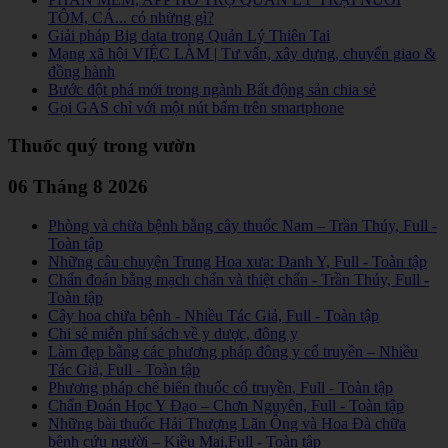
TÔM, CÁ... có những gì?
Giải pháp Big data trong Quản Lý Thiên Tai
Mạng xã hội VIỆC LÀM | Tư vấn, xây dựng, chuyển giao &
đồng hành
Bước đột phá mới trong ngành Bất động sản chia sẻ
Gọi GAS chỉ với một nút bấm trên smartphone
Thuốc quý trong vườn
06 Tháng 8 2026
Phòng và chữa bệnh bằng cây thuốc Nam – Trần Thúy, Full -
Toàn tập
Những câu chuyện Trung Hoa xưa: Danh Y, Full - Toàn tập
Chẩn đoán bằng mạch chẩn và thiệt chẩn - Trần Thúy, Full -
Toàn tập
Cây hoa chữa bệnh - Nhiều Tác Giả, Full - Toàn tập
Chi sẻ miễn phí sách về y dược, đông y
Làm đẹp bằng các phương pháp đông y cổ truyền – Nhiều
Tác Giả, Full - Toàn tập
Phương pháp chế biến thuốc cổ truyền, Full - Toàn tập
Chẩn Đoán Học Y Đạo – Chơn Nguyên, Full - Toàn tập
Những bài thuốc Hải Thượng Lãn Ông và Hoa Đà chữa
bệnh cứu người – Kiều Mai,Full - Toàn tập