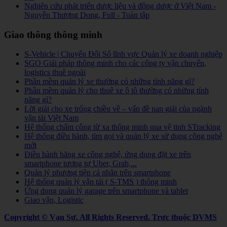
Nghiên cứu phát triển dược liệu và đông dược ở Việt Nam -
Nguyễn Thượng Dong, Full - Toàn tập
Giao thông thông minh
S-Vehicle | Chuyển Đổi Số lĩnh vực Quản lý xe doanh nghiệp
SGO Giải pháp thông minh cho các công ty vận chuyển,
logistics thuê ngoài
Phần mềm quản lý xe thường có những tính năng gì?
Phần mềm quản lý cho thuê xe ô tô thường có những tính
năng gì?
Lời giải cho xe trống chiều về – vấn đề nan giải của ngành
vận tải Việt Nam
Hệ thống chấm công từ xa thông minh qua vệ tinh STracking
Hệ thống điều hành, tìm gọi và quản lý xe sử dụng công nghệ
mới
Điều hành hãng xe công nghệ, ứng dụng đặt xe trên
smartphone tương tự Uber, Grab,...
Quản lý phương tiện cá nhân trên smartphone
Hệ thống quản lý vận tải ( S-TMS ) thông minh
Ứng dụng quản lý garage trên smartphone và tablet
Giao vận, Logistic
Copyright © Vạn Sự. All Rights Reserved.
Trực thuộc DVMS