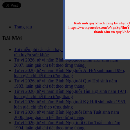
Kính mời quý khách đăng ký nhận cl
Trang sau
https://www.youtube.com/c/VạnSựNhư
thành cảm ơn quý khác
Bài Mới
Tải miễn phí các sách hay về tinh hoa võ học trên Thế Giới,
rèn luyện sức khỏe
Tử vi 2026, tử vi năm Bính Ngọ,tuổi Đinh Hợi sinh năm
2007, luận giải chi tiết theo từng tháng
Tử vi 2026, tử vi năm Bính Ngọ,tuổi Ất Hợi sinh năm 1995,
luận giải chi tiết theo từng tháng
Tử vi 2026, tử vi năm Bính Ngọ,tuổi Quý Hợi sinh năm
1983, luận giải chi tiết theo từng tháng
Tử vi 2026, tử vi năm Bính Ngọ,tuổi Tân Hợi sinh năm 1971,
luận giải chi tiết theo từng tháng
Tử vi 2026, tử vi năm Bính Ngọ,tuổi Kỷ Hợi sinh năm 1959,
luận giải chi tiết theo từng tháng
Tử vi 2026, tử vi năm Bính Ngọ,tuổi Bính Tuất sinh năm
2006, luận giải chi tiết theo từng tháng
Tử vi 2026, tử vi năm Bính Ngọ, tuổi Giáp Tuất sinh năm
1994, luận giải chi tiết theo từng tháng