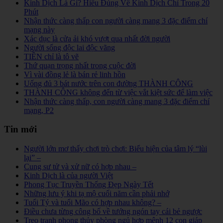
Kinh Dịch Là Gì? Hiểu Đúng Về Kinh Dịch Chỉ Trong 20
Phút
Nhận thức càng thấp con người càng mang 3 đặc điểm chí
mạng này
Xác dục là cửa ải khó vượt qua nhất đời người
Người sống độc lai độc vãng
TIỀN chỉ là tô vẽ
Thứ quạn trọng nhất trong cuộc đời
Vì vài đồng lẻ là bán rẻ linh hồn
Uống đủ 3 bát nước trên con đường THÀNH CÔNG
THÀNH CÔNG không đến từ việc vắt kiệt sức để làm việc
Nhận thức càng thấp, con người càng mang 3 đặc điểm chí
mạng, P2
Tin mới
Người lớn mơ thấy chơi trò chơi: Biểu hiện của tâm lý “lùi
lại” –
Cung sư tử và xử nữ có hợp nhau –
Kinh Dịch là của người Việt
Phong Tục Truyền Thống Đẹp Ngày Tết
Những lưu ý khi tạ mộ cuối năm cần phải nhớ
Tuổi Tý và tuổi Mão có hợp nhau không? –
Điều chưa từng công bố về tướng ngón tay cái bẻ ngược
Treo tranh phong thủy phòng ngủ hợp mệnh 12 con giáp