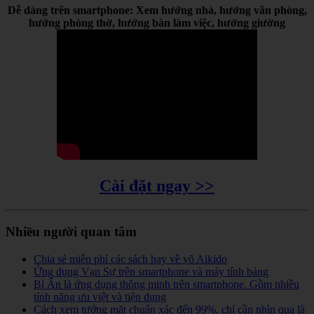
Dễ dàng trên smartphone: Xem hướng nhà, hướng văn phòng,
hướng phòng thờ, hướng bàn làm việc, hướng giường
Cài đặt ngay >>
Nhiều người quan tâm
Chia sẻ miễn phí các sách hay về võ Aikido
Ứng dụng Vạn Sự trên smartphone và máy tính bảng
Bí Ẩn là ứng dụng thông minh trên smartphone. Gồm nhiều
tính năng ưu việt và tiện dụng
Cách xem tướng mặt chuẩn xác đến 99%, chỉ cần nhìn qua là