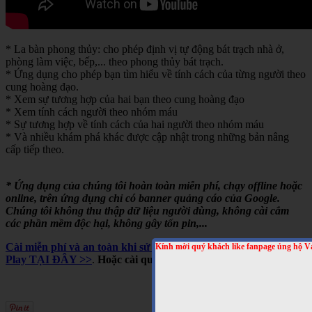
* La bàn phong thủy: cho phép định vị tự động bát trạch nhà ở,
phòng làm việc, bếp,... theo phong thủy bát trạch.
* Ứng dụng cho phép bạn tìm hiểu về tính cách của từng người theo
cung hoàng đạo.
* Xem sự tương hợp của hai bạn theo cung hoàng đạo
* Xem tính cách người theo nhóm máu
* Sự tương hợp về tính cách của hai người theo nhóm máu
* Và nhiều khám phá khác được cập nhật trong những bản nâng
cấp tiếp theo.
* Ứng dụng của chúng tôi hoàn toàn miễn phí, chạy offline hoặc
online, trên ứng dụng chỉ có banner quảng cáo của Google.
Chúng tôi không thu thập dữ liệu người dùng, không cài cắm
các phần mềm độc hại, không gây tốn pin,...
Cài miễn phí và an toàn khi sử dụng cho Android, trên Google
Kính mời quý khách like fanpage ủng hộ V
Play TẠI ĐÂY >>
.
Hoặc cài qua mã QRCODE sau