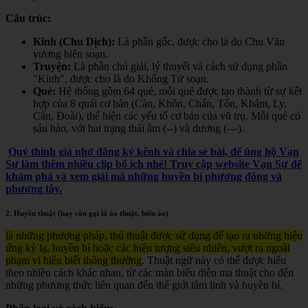
Cấu trúc:
Kinh (Chu Dịch):
Là phần gốc, được cho là do Chu Văn
vương biên soạn.
Truyện:
Là phần chú giải, lý thuyết và cách sử dụng phần
"Kinh", được cho là do Khổng Tử soạn.
Quẻ:
Hệ thống gồm 64 quẻ, mỗi quẻ được tạo thành từ sự kết
hợp của 8 quái cơ bản (Càn, Khôn, Chấn, Tốn, Khảm, Ly,
Cấn, Đoài), thể hiện các yếu tố cơ bản của vũ trụ. Mỗi quẻ có
sáu hào, với hai trạng thái âm (--) và dương (—).
Quý thính giả nhớ đăng ký kênh và chia sẻ bài, để ủng hộ Vạn
Sự làm thêm nhiều clip bổ ích nhé! Truy cập website Vạn Sự để
khám phá và xem giải mã những huyền bí phương đông và
phương tây.
2. Huyền thuật (hay còn gọi là ảo thuật, biến ảo)
là những phương pháp, thủ thuật được sử dụng để tạo ra những hiệu
ứng kỳ lạ, huyền bí hoặc các hiện tượng siêu nhiên, vượt ra ngoài
phạm vi hiểu biết thông thường
. Thuật ngữ này có thể được hiểu
theo nhiều cách khác nhau, từ các màn biểu diễn ma thuật cho đến
những phương thức liên quan đến thế giới tâm linh và huyền bí.