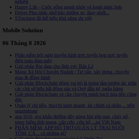
nghiệp
Happy Life - Cuộc sống mạnh khỏe và hạnh phúc hơn
Driver Plus nhắc nhở bảo dưỡng xe, thay nhớt...
STracking đã thể hiện khả năng ưu việt
Mobile Solution
06 Tháng 8 2026
Phần mềm hội nghị truyền hình trực tuyến,họp trực tuyến
điện toán đám mây
Giải pháp Big data cho lĩnh vực Bán Lẻ
Mạng Xã Hội Chuyên Ngành | Tư vấn, xây dựng, chuyển
giao & đồng hành
Giải pháp Blockchain đóng vai trò là trung tâm tương tác giữa
các chủ sở hữu bất động sản và Quỹ đầu tư, ngân hàng
Giải pháp Blockchain và câu chuyện minh bạch hóa tiền công
đức
Quản lý chi tiêu, thu/chi kinh doanh, tài chính cá nhân,... trên
smartphone
app SOS, gọi khẩn đường dây nóng khi gặp nạn, cháy nổ,
nguy hiểm tính mạng, cấp cứu, cứu hộ,...tại Việt Nam
PHẦN MỀM, APP HỖ TRỢ QUẢN LÝ TRẠI NUÔI
TÔM, CÁ... có những gì?
Giải pháp Big data trong Quản Lý Thiên Tai