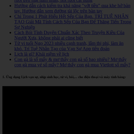
ruồi trên mặt nam nhân, nốt ruồi cát hung
Hướng dẫn cách kiểm tra khả năng "vớt tiền" qua khe hở bàn
tay. Hướng dẫn xem đường tài lộc trên bàn tay
Chỉ Trong 1 Phút Hiểu Hết Sếp Của Bạn. TRÍ TUỆ NHÂN
TẠO Giải Mã Tính Cách Sếp Của Bạn Để Thăng Tiến Trong
Sự Nghiệp
Cách Bói Tình Duyên Chuẩn Xác Theo Truyện Kiều Của
Người Xưa, không phải ai cũng biết
Tử vi tuổi Ngọ 2023 nhiều cạnh tranh, lắm thị phi, làm ăn
khó. Trí Tuệ Nhân Tạo của Vạn Sự App tiên đoán
Lịch là gì? Khái niệm về lịch
Con gà là số mấy & mơ thấy con gà số bao nhiêu? Mơ thấy
con gà mua vé số mấy? Mơ thấy con gà mua Vietlott số mấy?
1. Ứng dụng Lịch vạn sự, nhịp sinh học, tử vi, bói,... cho điện thoại và máy tính bảng: