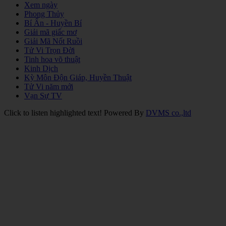
Xem ngày
Phong Thủy
Bí Ẩn - Huyền Bí
Giải mã giấc mơ
Giải Mã Nốt Ruồi
Tử Vi Trọn Đời
Tinh hoa võ thuật
Kinh Dịch
Kỳ Môn Độn Giáp, Huyền Thuật
Tử Vi năm mới
Vạn Sự TV
Click to listen highlighted text!
Powered By
DVMS co.,ltd