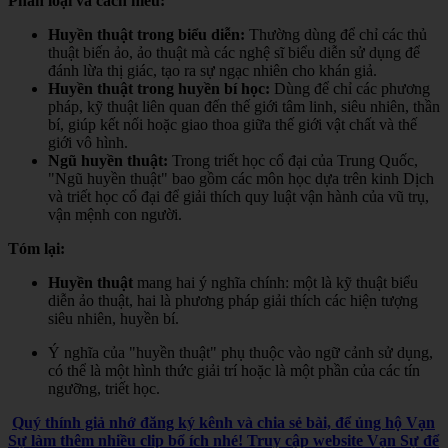
Phân loại và cách hiểu:
Huyền thuật trong biểu diễn:
Thường dùng để chỉ các thủ
thuật biến ảo, ảo thuật mà các nghệ sĩ biểu diễn sử dụng để
đánh lừa thị giác, tạo ra sự ngạc nhiên cho khán giả.
Huyền thuật trong huyền bí học:
Dùng để chỉ các phương
pháp, kỹ thuật liên quan đến thế giới tâm linh, siêu nhiên, thần
bí, giúp kết nối hoặc giao thoa giữa thế giới vật chất và thế
giới vô hình.
Ngũ huyền thuật:
Trong triết học cổ đại của Trung Quốc,
"Ngũ huyền thuật" bao gồm các môn học dựa trên kinh Dịch
và triết học cổ đại để giải thích quy luật vận hành của vũ trụ,
vận mệnh con người.
Tóm lại:
Huyền thuật
mang hai ý nghĩa chính: một là kỹ thuật biểu
diễn ảo thuật, hai là phương pháp giải thích các hiện tượng
siêu nhiên, huyền bí.
Ý nghĩa của "huyền thuật" phụ thuộc vào ngữ cảnh sử dụng,
có thể là một hình thức giải trí hoặc là một phần của các tín
ngưỡng, triết học.
Quý thính giả nhớ đăng ký kênh và chia sẻ bài, để ủng hộ Vạn
Sự làm thêm nhiều clip bổ ích nhé! Truy cập website Vạn Sự để