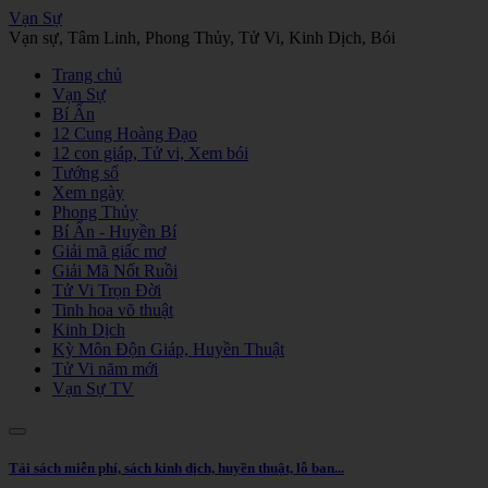
Vạn Sự
Vạn sự, Tâm Linh, Phong Thủy, Tử Vi, Kinh Dịch, Bói
Trang chủ
Vạn Sự
Bí Ẩn
12 Cung Hoàng Đạo
12 con giáp, Tử vi, Xem bói
Tướng số
Xem ngày
Phong Thủy
Bí Ẩn - Huyền Bí
Giải mã giấc mơ
Giải Mã Nốt Ruồi
Tử Vi Trọn Đời
Tinh hoa võ thuật
Kinh Dịch
Kỳ Môn Độn Giáp, Huyền Thuật
Tử Vi năm mới
Vạn Sự TV
Tải sách miễn phí, sách kinh dịch, huyền thuật, lỗ ban...