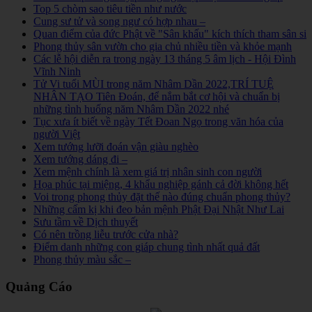
Top 5 chòm sao tiêu tiền như nước
Cung sư tử và song ngư có hợp nhau –
Quan điểm của đức Phật về "Sân khấu" kích thích tham sân si
Phong thủy sân vườn cho gia chủ nhiều tiền và khỏe mạnh
Các lễ hội diễn ra trong ngày 13 tháng 5 âm lịch - Hội Đình
Vĩnh Ninh
Tử Vi tuổi MÙI trong năm Nhâm Dần 2022,TRÍ TUỆ
NHÂN TẠO Tiên Đoán, để nắm bắt cơ hội và chuẩn bị
những tình huống năm Nhâm Dần 2022 nhé
Tục xưa ít biết về ngày Tết Đoan Ngọ trong văn hóa của
người Việt
Xem tướng lưỡi đoán vận giàu nghèo
Xem tướng dáng đi –
Xem mệnh chính là xem giá trị nhân sinh con người
Họa phúc tại miệng, 4 khẩu nghiệp gánh cả đời không hết
Voi trong phong thủy đặt thế nào đúng chuẩn phong thủy?
Những cấm kị khi đeo bản mệnh Phật Đại Nhật Như Lai
Sưu tầm về Dịch thuyết
Có nên trồng liễu trước cửa nhà?
Điểm danh những con giáp chung tình nhất quả đất
Phong thủy màu sắc –
Quảng Cáo