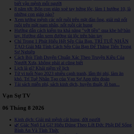
biết vận mệnh mỗi người
8 năm tới: Bốn con giáp xoè tay hứng lộc, làm 1 hưởng 10, là
những con giáp nào?
Xem tướng mệnh các nốt ruồi trên mặt đàn ông, giải mã nốt
ruồi trên mặt nam nhân, nốt ruồi cát hung
Hướng dẫn cách kiểm tra khả năng "vớt tiền" qua khe hở bàn
tay. Hướng dẫn xem đường tài lộc trên bàn tay
Chỉ Trong 1 Phút Hiểu Hết Sếp Của Bạn. TRÍ TUỆ NHÂN
TẠO Giải Mã Tính Cách Sếp Của Bạn Để Thăng Tiến Trong
Sự Nghiệp
Cách Bói Tình Duyên Chuẩn Xác Theo Truyện Kiều Của
Người Xưa, không phải ai cũng biết
Lịch là gì? Khái niệm về lịch
Tử vi tuổi Ngọ 2023 nhiều cạnh tranh, lắm thị phi, làm ăn
khó. Trí Tuệ Nhân Tạo của Vạn Sự App tiên đoán
Tải sách miễn phí, sách kinh dịch, huyền thuật, lỗ ban...
Vạn Sự TV
06 Tháng 8 2026
Kinh dịch: Giải mã mệnh cát hung, đời người
🌿 Giác Ngộ Là Gì? Hiểu Đúng Theo Lời Đức Phật Để Sống
Bình An Và Tỉnh Thức