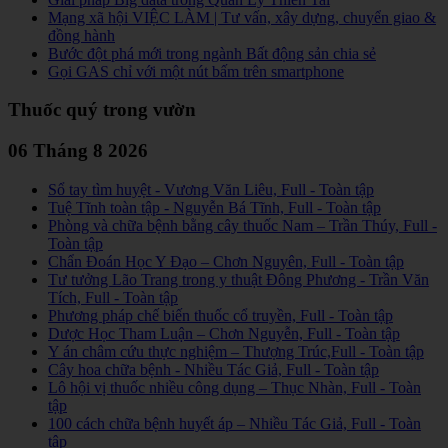
Mạng xã hội VIỆC LÀM | Tư vấn, xây dựng, chuyển giao &
đồng hành
Bước đột phá mới trong ngành Bất động sản chia sẻ
Gọi GAS chỉ với một nút bấm trên smartphone
Thuốc quý trong vườn
06 Tháng 8 2026
Sổ tay tìm huyệt - Vương Văn Liêu, Full - Toàn tập
Tuệ Tĩnh toàn tập - Nguyễn Bá Tĩnh, Full - Toàn tập
Phòng và chữa bệnh bằng cây thuốc Nam – Trần Thúy, Full -
Toàn tập
Chẩn Đoán Học Y Đạo – Chơn Nguyên, Full - Toàn tập
Tư tưởng Lão Trang trong y thuật Đông Phương - Trần Văn
Tích, Full - Toàn tập
Phương pháp chế biến thuốc cổ truyền, Full - Toàn tập
Dược Học Tham Luận – Chơn Nguyễn, Full - Toàn tập
Y án châm cứu thực nghiệm – Thượng Trúc,Full - Toàn tập
Cây hoa chữa bệnh - Nhiều Tác Giả, Full - Toàn tập
Lô hội vị thuốc nhiều công dụng – Thục Nhàn, Full - Toàn
tập
100 cách chữa bệnh huyết áp – Nhiều Tác Giả, Full - Toàn
tập