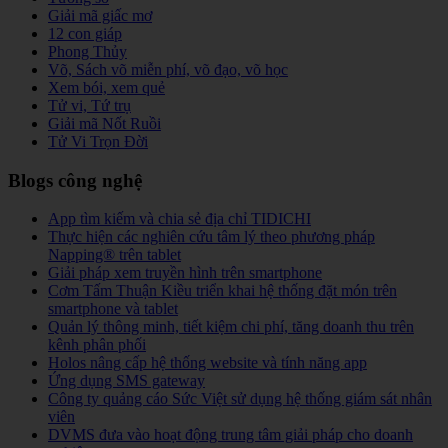
Giải mã giấc mơ
12 con giáp
Phong Thủy
Võ, Sách võ miễn phí, võ đạo, võ học
Xem bói, xem quẻ
Tử vi, Tứ trụ
Giải mã Nốt Ruồi
Tử Vi Trọn Đời
Blogs công nghệ
App tìm kiếm và chia sẻ địa chỉ TIDICHI
Thực hiện các nghiên cứu tâm lý theo phương pháp
Napping® trên tablet
Giải pháp xem truyền hình trên smartphone
Cơm Tấm Thuận Kiều triển khai hệ thống đặt món trên
smartphone và tablet
Quản lý thông minh, tiết kiệm chi phí, tăng doanh thu trên
kênh phân phối
Holos nâng cấp hệ thống website và tính năng app
Ứng dụng SMS gateway
Công ty quảng cáo Sức Việt sử dụng hệ thống giám sát nhân
viên
DVMS đưa vào hoạt động trung tâm giải pháp cho doanh