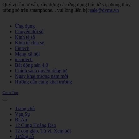
Quý vị cần tư vấn, xây dựng các ứng dụng bói, tử vi, phong thủy,
tướng số trên smartphone... vui lòng liên hệ:
sale@dvms.vn
Joomla! 3 Templates
Ứng dụng
Chuyển đổi số
Kinh tế số
Kinh tế chia sẻ
Fintech
Mạng xã hội
insurtech
Bất động sản 4.0
Chính sách quyền riêng tư
Ngày khai trương năm mới
Hướng dẫn cúng khai trương
Goto Top
Trang chủ
Vạn Sự
Bí Ẩn
12 Cung Hoàng Đạo
12 con giáp, Tử vi, Xem bói
Tướng số