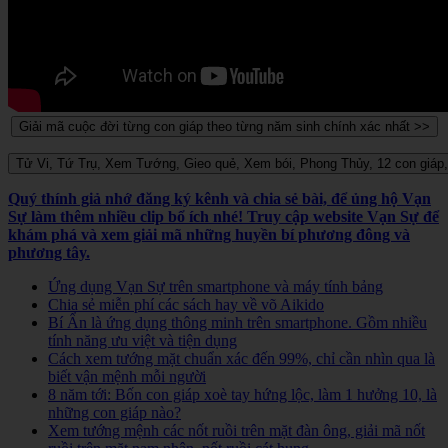
Quý thính giả nhớ đăng ký kênh và chia sẻ bài, để ủng hộ Vạn
Sự làm thêm nhiều clip bổ ích nhé! Truy cập website Vạn Sự để
khám phá và xem giải mã những huyền bí phương đông và
phương tây.
Ứng dụng Vạn Sự trên smartphone và máy tính bảng
Chia sẻ miễn phí các sách hay về võ Aikido
Bí Ẩn là ứng dụng thông minh trên smartphone. Gồm nhiều
tính năng ưu việt và tiện dụng
Cách xem tướng mặt chuẩn xác đến 99%, chỉ cần nhìn qua là
biết vận mệnh mỗi người
8 năm tới: Bốn con giáp xoè tay hứng lộc, làm 1 hưởng 10, là
những con giáp nào?
Xem tướng mệnh các nốt ruồi trên mặt đàn ông, giải mã nốt