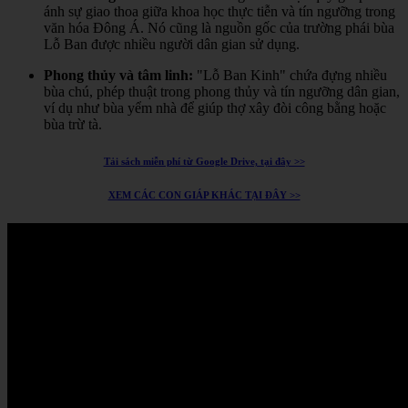
ánh sự giao thoa giữa khoa học thực tiễn và tín ngưỡng trong
văn hóa Đông Á.
Nó cũng là nguồn gốc của trường phái bùa
Lỗ Ban được nhiều người dân gian sử dụng.
Phong thủy và tâm linh:
"Lỗ Ban Kinh" chứa đựng nhiều
bùa chú, phép thuật trong phong thủy và tín ngưỡng dân gian,
ví dụ như bùa yểm nhà để giúp thợ xây đòi công bằng hoặc
bùa trừ tà.
Tải sách miễn phí từ Google Drive, tại đây >>
XEM CÁC CON GIÁP KHÁC TẠI ĐÂY >>