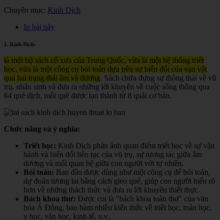
Chuyên mục:
Kinh Dịch
In bài này
1. Kinh Dịch:
là một bộ sách cổ xưa của Trung Quốc, vừa là một hệ thống triết
học, vừa là một công cụ bói toán dựa trên sự biến đổi của vạn vật
qua hai trạng thái âm và dương
. Sách chứa đựng sự thông thái về vũ
trụ, nhân sinh và đưa ra những lời khuyên về cuộc sống thông qua
64 quẻ dịch, mỗi quẻ được tạo thành từ 8 quái cơ bản.
Chức năng và ý nghĩa:
Triết học:
Kinh Dịch phản ánh quan điểm triết học về sự vận
hành và biến đổi liên tục của vũ trụ, sự tương tác giữa âm
dương và mối quan hệ giữa con người với tự nhiên.
Bói toán:
Ban đầu được dùng như một công cụ để bói toán,
dự đoán tương lai bằng cách gieo quẻ, giúp con người hiểu rõ
hơn về những thách thức và đưa ra lời khuyên thiết thực.
Bách khoa thư:
Được coi là "bách khoa toàn thư" của văn
hóa Á Đông, bao hàm nhiều kiến thức về triết học, toán học,
y học, văn học, kinh tế, v.v.
.