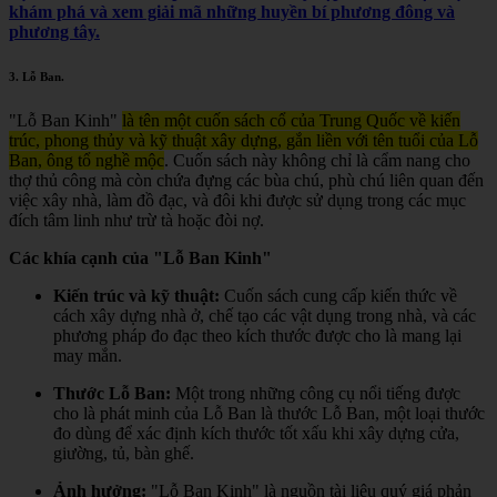
khám phá và xem giải mã những huyền bí phương đông và
phương tây.
3.
Lỗ Ban
.
"Lỗ Ban Kinh"
là tên một cuốn sách cổ của Trung Quốc về kiến
trúc, phong thủy và kỹ thuật xây dựng, gắn liền với tên tuổi của Lỗ
Ban, ông tổ nghề mộc
.
Cuốn sách này không chỉ là cẩm nang cho
thợ thủ công mà còn chứa đựng các bùa chú, phù chú liên quan đến
việc xây nhà, làm đồ đạc, và đôi khi được sử dụng trong các mục
đích tâm linh như trừ tà hoặc đòi nợ.
Các khía cạnh của "Lỗ Ban Kinh"
Kiến trúc và kỹ thuật:
Cuốn sách cung cấp kiến thức về
cách xây dựng nhà ở, chế tạo các vật dụng trong nhà, và các
phương pháp đo đạc theo kích thước được cho là mang lại
may mắn.
Thước Lỗ Ban:
Một trong những công cụ nổi tiếng được
cho là phát minh của Lỗ Ban là thước Lỗ Ban, một loại thước
đo dùng để xác định kích thước tốt xấu khi xây dựng cửa,
giường, tủ, bàn ghế.
Ảnh hưởng:
"Lỗ Ban Kinh" là nguồn tài liệu quý giá phản