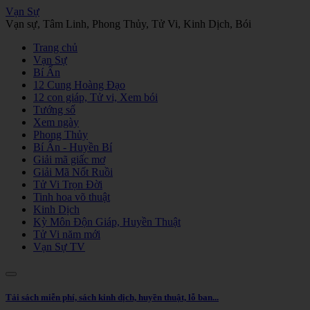
Vạn Sự
Vạn sự, Tâm Linh, Phong Thủy, Tử Vi, Kinh Dịch, Bói
Trang chủ
Vạn Sự
Bí Ẩn
12 Cung Hoàng Đạo
12 con giáp, Tử vi, Xem bói
Tướng số
Xem ngày
Phong Thủy
Bí Ẩn - Huyền Bí
Giải mã giấc mơ
Giải Mã Nốt Ruồi
Tử Vi Trọn Đời
Tinh hoa võ thuật
Kinh Dịch
Kỳ Môn Độn Giáp, Huyền Thuật
Tử Vi năm mới
Vạn Sự TV
Tải sách miễn phí, sách kinh dịch, huyền thuật, lỗ ban...