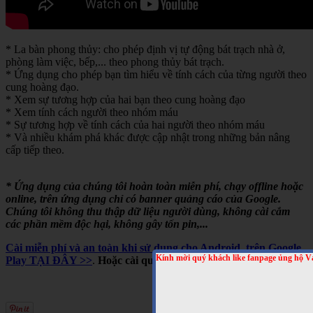
* La bàn phong thủy: cho phép định vị tự động bát trạch nhà ở,
phòng làm việc, bếp,... theo phong thủy bát trạch.
* Ứng dụng cho phép bạn tìm hiểu về tính cách của từng người theo
cung hoàng đạo.
* Xem sự tương hợp của hai bạn theo cung hoàng đạo
* Xem tính cách người theo nhóm máu
* Sự tương hợp về tính cách của hai người theo nhóm máu
* Và nhiều khám phá khác được cập nhật trong những bản nâng
cấp tiếp theo.
* Ứng dụng của chúng tôi hoàn toàn miễn phí, chạy offline hoặc
online, trên ứng dụng chỉ có banner quảng cáo của Google.
Chúng tôi không thu thập dữ liệu người dùng, không cài cắm
các phần mềm độc hại, không gây tốn pin,...
Cài miễn phí và an toàn khi sử dụng cho Android, trên Google
Kính mời quý khách like fanpage ủng hộ V
Play TẠI ĐÂY >>
.
Hoặc cài qua mã QRCODE sau