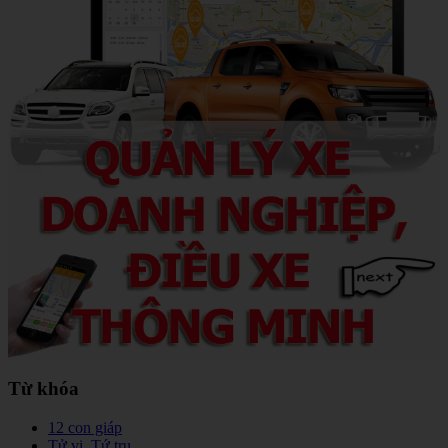
Từ khóa
12 con giáp
Tử vi, Tứ trụ