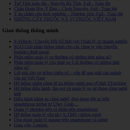
Tuệ Tĩnh toàn tập - Nguyễn Bá Tĩnh, Full - Toàn tập
Chẩn Đoán Học Y Đạo – Chơn Nguyên, Full - Toàn tập
Y án châm cứu thực nghiệm – Thượng Trúc,Full - Toàn tập
NHỮNG CÂY THUỐC VÀ VỊ THUỐC VIỆT NAM
Giao thông thông minh
S-Vehicle | Chuyển Đổi Số lĩnh vực Quản lý xe doanh nghiệp
SGO Giải pháp thông minh cho các công ty vận chuyển,
logistics thuê ngoài
Phần mềm quản lý xe thường có những tính năng gì?
Phần mềm quản lý cho thuê xe ô tô thường có những tính
năng gì?
Lời giải cho xe trống chiều về – vấn đề nan giải của ngành
vận tải Việt Nam
Hệ thống chấm công từ xa thông minh qua vệ tinh STracking
Hệ thống điều hành, tìm gọi và quản lý xe sử dụng công nghệ
mới
Điều hành hãng xe công nghệ, ứng dụng đặt xe trên
smartphone tương tự Uber, Grab,...
Quản lý phương tiện cá nhân trên smartphone
Hệ thống quản lý vận tải ( S-TMS ) thông minh
Ứng dụng quản lý garage trên smartphone và tablet
Giao vận, Logistic