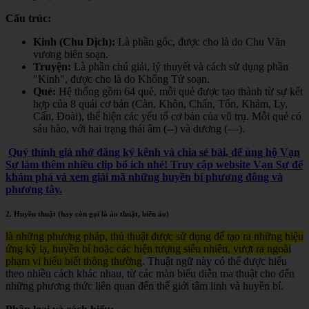
Cấu trúc:
Kinh (Chu Dịch):
Là phần gốc, được cho là do Chu Văn
vương biên soạn.
Truyện:
Là phần chú giải, lý thuyết và cách sử dụng phần
"Kinh", được cho là do Khổng Tử soạn.
Quẻ:
Hệ thống gồm 64 quẻ, mỗi quẻ được tạo thành từ sự kết
hợp của 8 quái cơ bản (Càn, Khôn, Chấn, Tốn, Khảm, Ly,
Cấn, Đoài), thể hiện các yếu tố cơ bản của vũ trụ. Mỗi quẻ có
sáu hào, với hai trạng thái âm (--) và dương (—).
Quý thính giả nhớ đăng ký kênh và chia sẻ bài, để ủng hộ Vạn
Sự làm thêm nhiều clip bổ ích nhé! Truy cập website Vạn Sự để
khám phá và xem giải mã những huyền bí phương đông và
phương tây.
2. Huyền thuật (hay còn gọi là ảo thuật, biến ảo)
là những phương pháp, thủ thuật được sử dụng để tạo ra những hiệu
ứng kỳ lạ, huyền bí hoặc các hiện tượng siêu nhiên, vượt ra ngoài
phạm vi hiểu biết thông thường
. Thuật ngữ này có thể được hiểu
theo nhiều cách khác nhau, từ các màn biểu diễn ma thuật cho đến
những phương thức liên quan đến thế giới tâm linh và huyền bí.