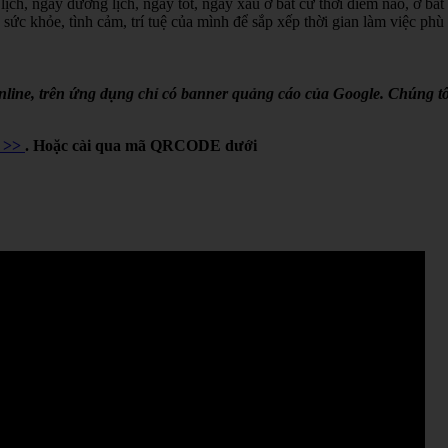
lịch, ngày dương lịch, ngày tốt, ngày xấu ở bất cứ thời điểm nào, ở bất
 sức khỏe, tình cảm, trí tuệ của mình để sắp xếp thời gian làm việc phù
online, trên ứng dụng chỉ có banner quảng cáo của Google. Chúng tô
Y >>
. Hoặc cài qua mã QRCODE dưới