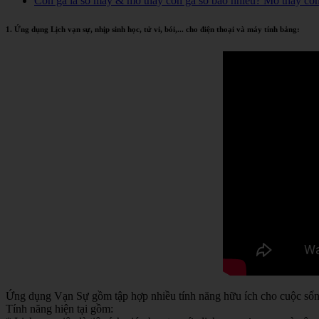
Con gà là số mấy & mơ thấy con gà số bao nhiêu? Mơ thấy co
1. Ứng dụng Lịch vạn sự, nhịp sinh học, tử vi, bói,... cho điện thoại và máy tính bảng:
Ứng dụng Vạn Sự gồm tập hợp nhiều tính năng hữu ích cho cuộc sống 
Tính năng hiện tại gồm: