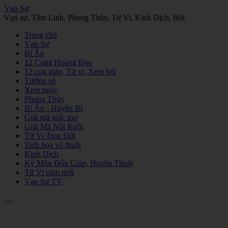
Vạn Sự
Vạn sự, Tâm Linh, Phong Thủy, Tử Vi, Kinh Dịch, Bói
Trang chủ
Vạn Sự
Bí Ẩn
12 Cung Hoàng Đạo
12 con giáp, Tử vi, Xem bói
Tướng số
Xem ngày
Phong Thủy
Bí Ẩn - Huyền Bí
Giải mã giấc mơ
Giải Mã Nốt Ruồi
Tử Vi Trọn Đời
Tinh hoa võ thuật
Kinh Dịch
Kỳ Môn Độn Giáp, Huyền Thuật
Tử Vi năm mới
Vạn Sự TV