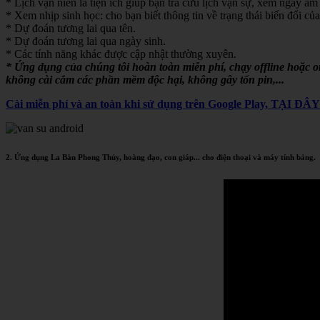
* Lịch vạn niên là tiện ích giúp bạn tra cứu lịch vạn sự, xem ngày âm 
* Xem nhịp sinh học: cho bạn biết thông tin về trạng thái biến đổi của
* Dự đoán tương lai qua tên.
* Dự đoán tương lai qua ngày sinh.
* Các tính năng khác được cập nhật thường xuyên.
* Ứng dụng của chúng tôi hoàn toàn miễn phí, chạy offline hoặc 
không cài cắm các phần mềm độc hại, không gây tốn pin,...
Cài miễn phí và an toàn khi sử dụng trên Google Play, TẠI ĐÂ
2. Ứng dụng La Bàn Phong Thủy, hoàng đạo, con giáp... cho điện thoại và máy tính bảng.