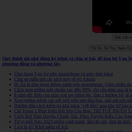
Quý thính giả nhớ đăng ký kênh và chia sẻ bài, để ủng hộ Vạn 
phương đông và phương tây.
Ứng dụng Vạn Sự trên smartphone và máy tính bảng
Chia sẻ miễn phí các sách hay về võ Aikido
Bí Ẩn là ứng dụng thông minh trên smartphone. Gồm nhiều tính
Cách xem tướng mặt chuẩn xác đến 99%, chỉ cần nhìn qua là b
8 năm tới: Bốn con giáp xoè tay hứng lộc, làm 1 hưởng 10, là
Xem tướng mệnh các nốt ruồi trên mặt đàn ông, giải mã nốt ruồ
Hướng dẫn cách kiểm tra khả năng "vớt tiền" qua khe hở bàn t
Chỉ Trong 1 Phút Hiểu Hết Sếp Của Bạn. TRÍ TUỆ NHÂN TẠ
Cách Bói Tình Duyên Chuẩn Xác Theo Truyện Kiều Của Người
Tử vi tuổi Ngọ 2023 nhiều cạnh tranh, lắm thị phi, làm ăn kh
Lịch là gì? Khái niệm về lịch