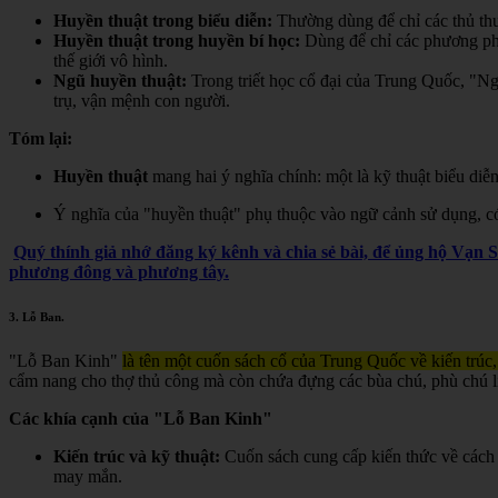
Huyền thuật trong biểu diễn:
Thường dùng để chỉ các thủ thuậ
Huyền thuật trong huyền bí học:
Dùng để chỉ các phương pháp,
thế giới vô hình.
Ngũ huyền thuật:
Trong triết học cổ đại của Trung Quốc, "Ngũ
trụ, vận mệnh con người.
Tóm lại:
Huyền thuật
mang hai ý nghĩa chính: một là kỹ thuật biểu diễn
Ý nghĩa của "huyền thuật" phụ thuộc vào ngữ cảnh sử dụng, có t
Quý thính giả nhớ đăng ký kênh và chia sẻ bài, để ủng hộ Vạn 
phương đông và phương tây.
3.
Lỗ Ban
.
"Lỗ Ban Kinh"
là tên một cuốn sách cổ của Trung Quốc về kiến trúc,
cẩm nang cho thợ thủ công mà còn chứa đựng các bùa chú, phù chú liê
Các khía cạnh của "Lỗ Ban Kinh"
Kiến trúc và kỹ thuật:
Cuốn sách cung cấp kiến thức về cách 
may mắn.