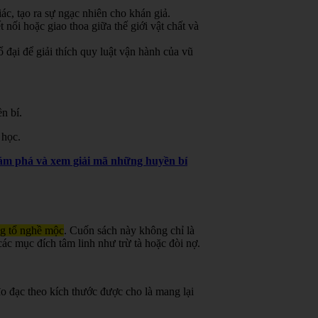
ác, tạo ra sự ngạc nhiên cho khán giả.
 nối hoặc giao thoa giữa thế giới vật chất và
đại để giải thích quy luật vận hành của vũ
n bí.
 học.
khám phá và xem giải mã những huyền bí
ng tổ nghề mộc
.
Cuốn sách này không chỉ là
ác mục đích tâm linh như trừ tà hoặc đòi nợ.
o đạc theo kích thước được cho là mang lại