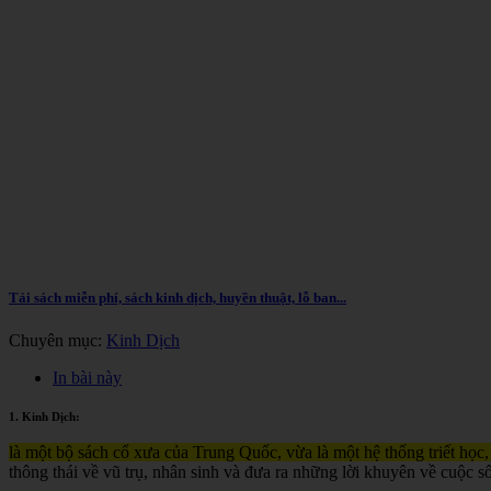
Tải sách miễn phí, sách kinh dịch, huyền thuật, lỗ ban...
Chuyên mục:
Kinh Dịch
In bài này
1. Kinh Dịch:
là một bộ sách cổ xưa của Trung Quốc, vừa là một hệ thống triết học,
thông thái về vũ trụ, nhân sinh và đưa ra những lời khuyên về cuộc s