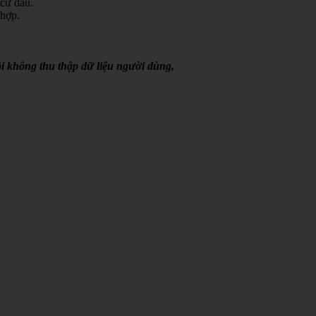
 cứ đâu.
 hợp.
i không thu thập dữ liệu người dùng,