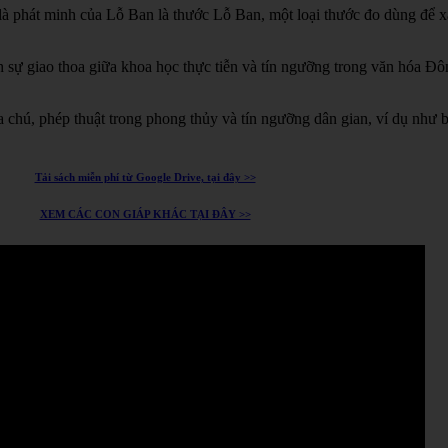
à phát minh của Lỗ Ban là thước Lỗ Ban, một loại thước đo dùng để xá
h sự giao thoa giữa khoa học thực tiễn và tín ngưỡng trong văn hóa Đ
chú, phép thuật trong phong thủy và tín ngưỡng dân gian, ví dụ như 
Tải sách miễn phí từ Google Drive, tại đây >>
XEM CÁC CON GIÁP KHÁC TẠI ĐÂY >>