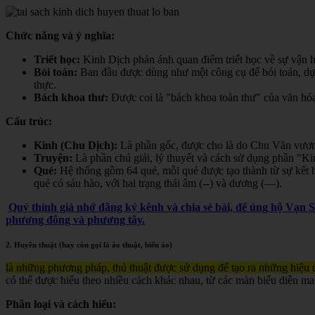
Chức năng và ý nghĩa:
Triết học:
Kinh Dịch phản ánh quan điểm triết học về sự vận hà
Bói toán:
Ban đầu được dùng như một công cụ để bói toán, dự đ
thực.
Bách khoa thư:
Được coi là "bách khoa toàn thư" của văn hóa 
Cấu trúc:
Kinh (Chu Dịch):
Là phần gốc, được cho là do Chu Văn vươn
Truyện:
Là phần chú giải, lý thuyết và cách sử dụng phần "K
Quẻ:
Hệ thống gồm 64 quẻ, mỗi quẻ được tạo thành từ sự kết h
quẻ có sáu hào, với hai trạng thái âm (--) và dương (—).
Quý thính giả nhớ đăng ký kênh và chia sẻ bài, để ủng hộ Vạn 
phương đông và phương tây.
2. Huyền thuật (hay còn gọi là ảo thuật, biến ảo)
là những phương pháp, thủ thuật được sử dụng để tạo ra những hiệu ứ
có thể được hiểu theo nhiều cách khác nhau, từ các màn biểu diễn ma
Phân loại và cách hiểu: