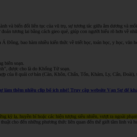
nh và biến đổi liên tục của vũ trụ, sự tương tác giữa âm dương và mối
oán tương lai bằng cách gieo quẻ, giúp con người hiểu rõ hơn về nhữn
Á Đông, bao hàm nhiều kiến thức về triết học, toán học, y học, văn học
g biên soạn.
inh", được cho là do Khổng Tử soạn.
ợp của 8 quái cơ bản (Càn, Khôn, Chấn, Tốn, Khảm, Ly, Cấn, Đoài), th
Sự làm thêm nhiều clip bổ ích nhé! Truy cập website Vạn Sự để 
ng kỳ lạ, huyền bí hoặc các hiện tượng siêu nhiên, vượt ra ngoài phạm
 thuật cho đến những phương thức liên quan đến thế giới tâm linh và h