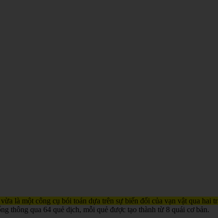
 vừa là một công cụ bói toán dựa trên sự biến đổi của vạn vật qua hai 
ống thông qua 64 quẻ dịch, mỗi quẻ được tạo thành từ 8 quái cơ bản.