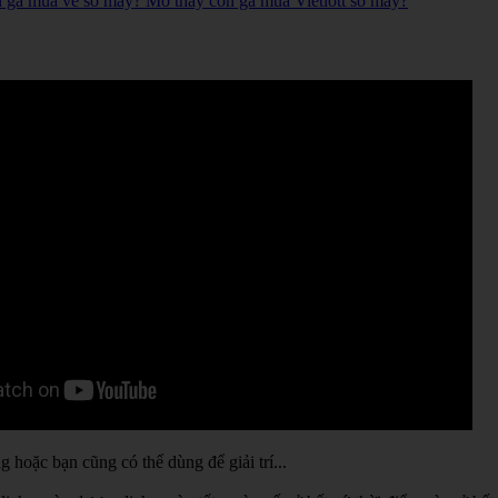
n gà mua vé số mấy? Mơ thấy con gà mua Vietlott số mấy?
hoặc bạn cũng có thể dùng để giải trí...