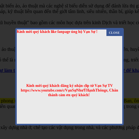
t biến ảo, ảo thuật mà các nghệ sĩ biểu diễn sử dụng để đánh lừa thị gi
 kỹ thuật liên quan đến thế giới tâm linh, siêu nhiên, thần bí, giúp kết
 huyền thuật" bao gồm các môn học dựa trên kinh Dịch và triết học cổ 
Kính mời quý khách like fanpage ủng hộ Vạn Sự !
 ảo thuật, hai là phương pháp giải thích các hiện tượng siêu nhiên, huyề
hể là một hình thức giải trí hoặc là một phần của các tín ngưỡng, triết
Sự làm thêm nhiều clip bổ ích nhé! Truy cập website Vạn Sự để 
Kính mời quý khách đăng ký nhận clip từ Vạn Sự TV
https://www.youtube.com/c/VạnSựNhưÝHạnhThônge, Chân
thành cảm ơn quý khách!
 phong thủy và kỹ thuật xây dựng, gắn liền với tên tuổi của Lỗ Ban, ô
n quan đến việc xây nhà, làm đồ đạc, và đôi khi được sử dụng trong c
xây dựng nhà ở, chế tạo các vật dụng trong nhà, và các phương pháp đ