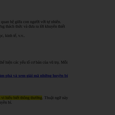
 quan hệ giữa con người với tự nhiên.
g thách thức và đưa ra lời khuyên thiết
, kinh tế, v.v.
.
ể hiện các yếu tố cơ bản của vũ trụ. Mỗi
khám phá và xem giải mã những huyền bí
 vi hiểu biết thông thường
. Thuật ngữ này
uyền bí.