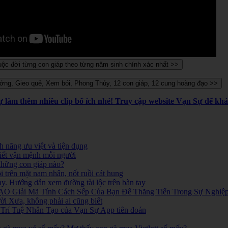
Sự làm thêm nhiều clip bổ ích nhé! Truy cập website Vạn Sự để k
 năng ưu việt và tiện dụng
iết vận mệnh mỗi người
 những con giáp nào?
i trên mặt nam nhân, nốt ruồi cát hung
ay. Hướng dẫn xem đường tài lộc trên bàn tay
O Giải Mã Tính Cách Sếp Của Bạn Để Thăng Tiến Trong Sự Nghiệ
 Xưa, không phải ai cũng biết
ó. Trí Tuệ Nhân Tạo của Vạn Sự App tiên đoán