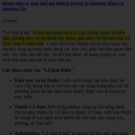
khám phá và xem giải mã những huyền bí phương đông và
phương tây.
3.
Lỗ Ban
.
"Lỗ Ban Kinh"
là tên một cuốn sách cổ của Trung Quốc về kiến
trúc, phong thủy và kỹ thuật xây dựng, gắn liền với tên tuổi của Lỗ
Ban, ông tổ nghề mộc
.
Cuốn sách này không chỉ là cẩm nang cho
thợ thủ công mà còn chứa đựng các bùa chú, phù chú liên quan đến
việc xây nhà, làm đồ đạc, và đôi khi được sử dụng trong các mục
đích tâm linh như trừ tà hoặc đòi nợ.
Các khía cạnh của "Lỗ Ban Kinh"
Kiến trúc và kỹ thuật:
Cuốn sách cung cấp kiến thức về
cách xây dựng nhà ở, chế tạo các vật dụng trong nhà, và các
phương pháp đo đạc theo kích thước được cho là mang lại
may mắn.
Thước Lỗ Ban:
Một trong những công cụ nổi tiếng được
cho là phát minh của Lỗ Ban là thước Lỗ Ban, một loại thước
đo dùng để xác định kích thước tốt xấu khi xây dựng cửa,
giường, tủ, bàn ghế.
Ảnh hưởng:
"Lỗ Ban Kinh" là nguồn tài liệu quý giá phản