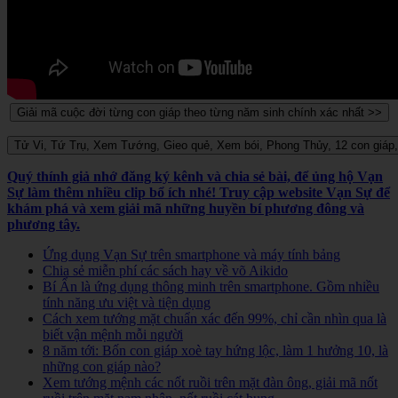
Quý thính giả nhớ đăng ký kênh và chia sẻ bài, để ủng hộ Vạn
Sự làm thêm nhiều clip bổ ích nhé! Truy cập website Vạn Sự để
khám phá và xem giải mã những huyền bí phương đông và
phương tây.
Ứng dụng Vạn Sự trên smartphone và máy tính bảng
Chia sẻ miễn phí các sách hay về võ Aikido
Bí Ẩn là ứng dụng thông minh trên smartphone. Gồm nhiều
tính năng ưu việt và tiện dụng
Cách xem tướng mặt chuẩn xác đến 99%, chỉ cần nhìn qua là
biết vận mệnh mỗi người
8 năm tới: Bốn con giáp xoè tay hứng lộc, làm 1 hưởng 10, là
những con giáp nào?
Xem tướng mệnh các nốt ruồi trên mặt đàn ông, giải mã nốt