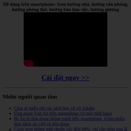
Dễ dàng trên smartphone: Xem hướng nhà, hướng văn phòng,
hướng phòng thờ, hướng bàn làm việc, hướng giường
Cài đặt ngay >>
Nhiều người quan tâm
Chia sẻ miễn phí các sách hay về võ Aikido
Ứng dụng Vạn Sự trên smartphone và máy tính bảng
Bí Ẩn là ứng dụng thông minh trên smartphone. Gồm nhiều
tính năng ưu việt và tiện dụng
Cách xem tướng mặt chuẩn xác đến 99%, chỉ cần nhìn qua là