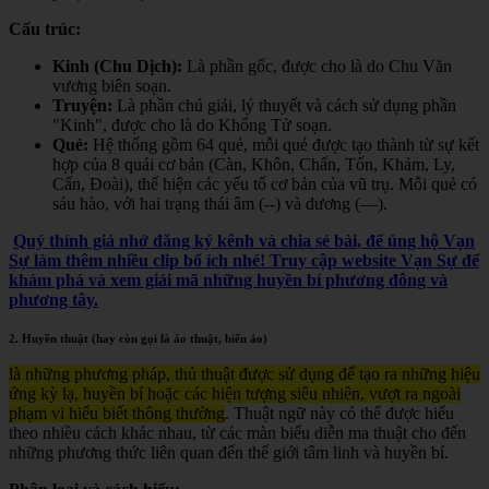
Cấu trúc:
Kinh (Chu Dịch):
Là phần gốc, được cho là do Chu Văn
vương biên soạn.
Truyện:
Là phần chú giải, lý thuyết và cách sử dụng phần
"Kinh", được cho là do Khổng Tử soạn.
Quẻ:
Hệ thống gồm 64 quẻ, mỗi quẻ được tạo thành từ sự kết
hợp của 8 quái cơ bản (Càn, Khôn, Chấn, Tốn, Khảm, Ly,
Cấn, Đoài), thể hiện các yếu tố cơ bản của vũ trụ. Mỗi quẻ có
sáu hào, với hai trạng thái âm (--) và dương (—).
Quý thính giả nhớ đăng ký kênh và chia sẻ bài, để ủng hộ Vạn
Sự làm thêm nhiều clip bổ ích nhé! Truy cập website Vạn Sự để
khám phá và xem giải mã những huyền bí phương đông và
phương tây.
2. Huyền thuật (hay còn gọi là ảo thuật, biến ảo)
là những phương pháp, thủ thuật được sử dụng để tạo ra những hiệu
ứng kỳ lạ, huyền bí hoặc các hiện tượng siêu nhiên, vượt ra ngoài
phạm vi hiểu biết thông thường
. Thuật ngữ này có thể được hiểu
theo nhiều cách khác nhau, từ các màn biểu diễn ma thuật cho đến
những phương thức liên quan đến thế giới tâm linh và huyền bí.