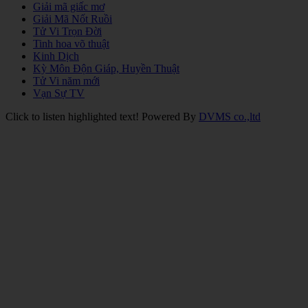
Giải mã giấc mơ
Giải Mã Nốt Ruồi
Tử Vi Trọn Đời
Tinh hoa võ thuật
Kinh Dịch
Kỳ Môn Độn Giáp, Huyền Thuật
Tử Vi năm mới
Vạn Sự TV
Click to listen highlighted text!
Powered By
DVMS co.,ltd