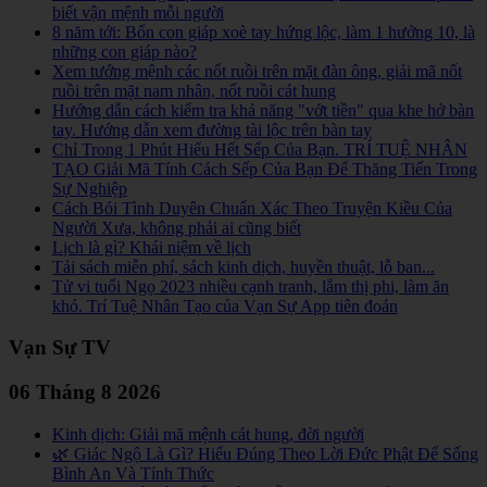
biết vận mệnh mỗi người
8 năm tới: Bốn con giáp xoè tay hứng lộc, làm 1 hưởng 10, là
những con giáp nào?
Xem tướng mệnh các nốt ruồi trên mặt đàn ông, giải mã nốt
ruồi trên mặt nam nhân, nốt ruồi cát hung
Hướng dẫn cách kiểm tra khả năng "vớt tiền" qua khe hở bàn
tay. Hướng dẫn xem đường tài lộc trên bàn tay
Chỉ Trong 1 Phút Hiểu Hết Sếp Của Bạn. TRÍ TUỆ NHÂN
TẠO Giải Mã Tính Cách Sếp Của Bạn Để Thăng Tiến Trong
Sự Nghiệp
Cách Bói Tình Duyên Chuẩn Xác Theo Truyện Kiều Của
Người Xưa, không phải ai cũng biết
Lịch là gì? Khái niệm về lịch
Tải sách miễn phí, sách kinh dịch, huyền thuật, lỗ ban...
Tử vi tuổi Ngọ 2023 nhiều cạnh tranh, lắm thị phi, làm ăn
khó. Trí Tuệ Nhân Tạo của Vạn Sự App tiên đoán
Vạn Sự TV
06 Tháng 8 2026
Kinh dịch: Giải mã mệnh cát hung, đời người
🌿 Giác Ngộ Là Gì? Hiểu Đúng Theo Lời Đức Phật Để Sống
Bình An Và Tỉnh Thức