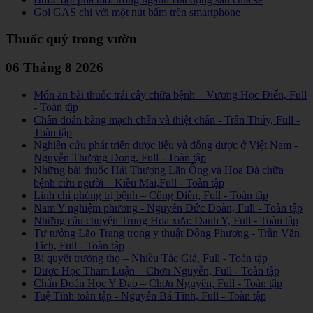
Gọi GAS chỉ với một nút bấm trên smartphone
Thuốc quý trong vườn
06 Tháng 8 2026
Món ăn bài thuốc trái cây chữa bệnh – Vương Học Điển, Full
- Toàn tập
Chẩn đoán bằng mạch chẩn và thiệt chẩn - Trần Thúy, Full -
Toàn tập
Nghiên cứu phát triển dược liệu và đông dược ở Việt Nam -
Nguyễn Thượng Dong, Full - Toàn tập
Những bài thuốc Hải Thượng Lãn Ông và Hoa Đà chữa
bệnh cứu người – Kiều Mai,Full - Toàn tập
Linh chi phòng trị bệnh – Công Diễn, Full - Toàn tập
Nam Y nghiệm phương - Nguyễn Đức Đoàn, Full - Toàn tập
Những câu chuyện Trung Hoa xưa: Danh Y, Full - Toàn tập
Tư tưởng Lão Trang trong y thuật Đông Phương - Trần Văn
Tích, Full - Toàn tập
Bí quyết trường thọ – Nhiều Tác Giả, Full - Toàn tập
Dược Học Tham Luận – Chơn Nguyễn, Full - Toàn tập
Chẩn Đoán Học Y Đạo – Chơn Nguyên, Full - Toàn tập
Tuệ Tĩnh toàn tập - Nguyễn Bá Tĩnh, Full - Toàn tập