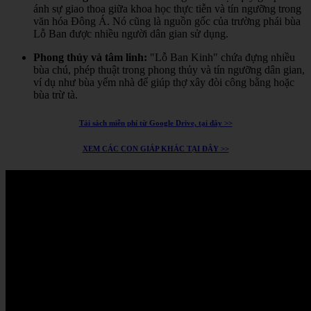
ánh sự giao thoa giữa khoa học thực tiễn và tín ngưỡng trong
văn hóa Đông Á.
Nó cũng là nguồn gốc của trường phái bùa
Lỗ Ban được nhiều người dân gian sử dụng.
Phong thủy và tâm linh:
"Lỗ Ban Kinh" chứa đựng nhiều
bùa chú, phép thuật trong phong thủy và tín ngưỡng dân gian,
ví dụ như bùa yểm nhà để giúp thợ xây đòi công bằng hoặc
bùa trừ tà.
Tải sách miễn phí từ Google Drive, tại đây >>
XEM CÁC CON GIÁP KHÁC TẠI ĐÂY >>