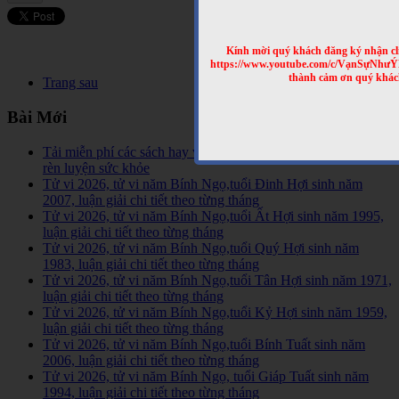
Kính mời quý khách đăng ký nhận cl
https://www.youtube.com/c/VạnSựNhư
thành cảm ơn quý khác
Trang sau
Bài Mới
Tải miễn phí các sách hay về tinh hoa võ học trên Thế Giới,
rèn luyện sức khỏe
Tử vi 2026, tử vi năm Bính Ngọ,tuổi Đinh Hợi sinh năm
2007, luận giải chi tiết theo từng tháng
Tử vi 2026, tử vi năm Bính Ngọ,tuổi Ất Hợi sinh năm 1995,
luận giải chi tiết theo từng tháng
Tử vi 2026, tử vi năm Bính Ngọ,tuổi Quý Hợi sinh năm
1983, luận giải chi tiết theo từng tháng
Tử vi 2026, tử vi năm Bính Ngọ,tuổi Tân Hợi sinh năm 1971,
luận giải chi tiết theo từng tháng
Tử vi 2026, tử vi năm Bính Ngọ,tuổi Kỷ Hợi sinh năm 1959,
luận giải chi tiết theo từng tháng
Tử vi 2026, tử vi năm Bính Ngọ,tuổi Bính Tuất sinh năm
2006, luận giải chi tiết theo từng tháng
Tử vi 2026, tử vi năm Bính Ngọ, tuổi Giáp Tuất sinh năm
1994, luận giải chi tiết theo từng tháng