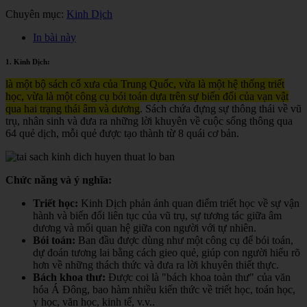
Chuyên mục:
Kinh Dịch
In bài này
1. Kinh Dịch:
là một bộ sách cổ xưa của Trung Quốc, vừa là một hệ thống triết
học, vừa là một công cụ bói toán dựa trên sự biến đổi của vạn vật
qua hai trạng thái âm và dương
. Sách chứa đựng sự thông thái về vũ
trụ, nhân sinh và đưa ra những lời khuyên về cuộc sống thông qua
64 quẻ dịch, mỗi quẻ được tạo thành từ 8 quái cơ bản.
Chức năng và ý nghĩa:
Triết học:
Kinh Dịch phản ánh quan điểm triết học về sự vận
hành và biến đổi liên tục của vũ trụ, sự tương tác giữa âm
dương và mối quan hệ giữa con người với tự nhiên.
Bói toán:
Ban đầu được dùng như một công cụ để bói toán,
dự đoán tương lai bằng cách gieo quẻ, giúp con người hiểu rõ
hơn về những thách thức và đưa ra lời khuyên thiết thực.
Bách khoa thư:
Được coi là "bách khoa toàn thư" của văn
hóa Á Đông, bao hàm nhiều kiến thức về triết học, toán học,
y học, văn học, kinh tế, v.v.
.