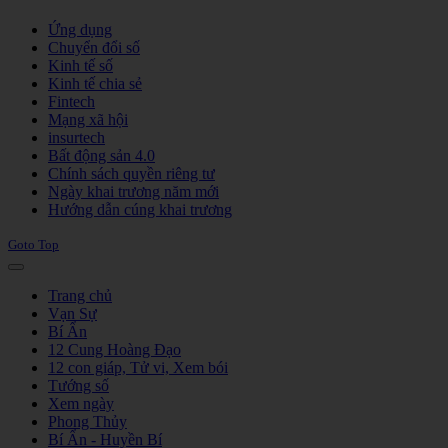
Joomla! 3 Templates
Ứng dụng
Chuyển đổi số
Kinh tế số
Kinh tế chia sẻ
Fintech
Mạng xã hội
insurtech
Bất động sản 4.0
Chính sách quyền riêng tư
Ngày khai trương năm mới
Hướng dẫn cúng khai trương
Goto Top
Trang chủ
Vạn Sự
Bí Ẩn
12 Cung Hoàng Đạo
12 con giáp, Tử vi, Xem bói
Tướng số
Xem ngày
Phong Thủy
Bí Ẩn - Huyền Bí