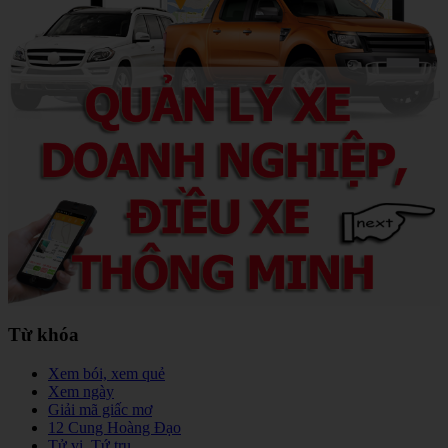
Từ khóa
Xem bói, xem quẻ
Xem ngày
Giải mã giấc mơ
12 Cung Hoàng Đạo
Tử vi, Tứ trụ