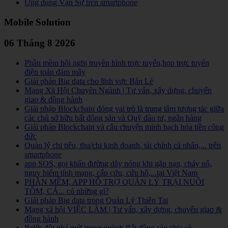
Ứng dụng Vạn Sự trên smartphone
Mobile Solution
06 Tháng 8 2026
Phần mềm hội nghị truyền hình trực tuyến,họp trực tuyến
điện toán đám mây
Giải pháp Big data cho lĩnh vực Bán Lẻ
Mạng Xã Hội Chuyên Ngành | Tư vấn, xây dựng, chuyển
giao & đồng hành
Giải pháp Blockchain đóng vai trò là trung tâm tương tác giữa
các chủ sở hữu bất động sản và Quỹ đầu tư, ngân hàng
Giải pháp Blockchain và câu chuyện minh bạch hóa tiền công
đức
Quản lý chi tiêu, thu/chi kinh doanh, tài chính cá nhân,... trên
smartphone
app SOS, gọi khẩn đường dây nóng khi gặp nạn, cháy nổ,
nguy hiểm tính mạng, cấp cứu, cứu hộ,...tại Việt Nam
PHẦN MỀM, APP HỖ TRỢ QUẢN LÝ TRẠI NUÔI
TÔM, CÁ... có những gì?
Giải pháp Big data trong Quản Lý Thiên Tai
Mạng xã hội VIỆC LÀM | Tư vấn, xây dựng, chuyển giao &
đồng hành
Bước đột phá mới trong ngành Bất động sản chia sẻ