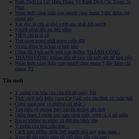
Kinh Dịch Là Gì? Hiểu Đúng Về Kinh Dịch Chỉ Trong 20
Phút
Nhận thức càng thấp con người càng mang 3 đặc điểm chí
mạng này
Xác dục là cửa ải khó vượt qua nhất đời người
Người sống độc lai độc vãng
TIỀN chỉ là tô vẽ
Thứ quạn trọng nhất trong cuộc đời
Vì vài đồng lẻ là bán rẻ linh hồn
Uống đủ 3 bát nước trên con đường THÀNH CÔNG
THÀNH CÔNG không đến từ việc vắt kiệt sức để làm việc
Nhận thức càng thấp, con người càng mang 3 đặc điểm chí
mạng, P2
Tin mới
Ý nghĩa văn hóa của câu đối đỏ ngày Tết
Tính cách tuổi Mão cung Cự Giải: yêu gia đình và chân thật
Cung song ngư và những cái nhất –
Tìm hiểu về phong thủy huyền không phi tinh
Điểm danh 3 chòm sao nam sáng suốt, vượt cả ải mĩ nhân
Bát tự không an phận, cả đời tìm bình yên
Ý nghĩa của hoa mẫu đơn –
Cách xem tướng nhận biết người phú quý giàu sang –
Xem độ dài ngón giữa để biết tính xấu của bạn |