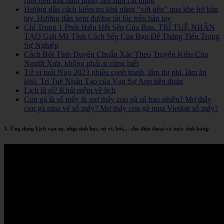
ruồi trên mặt nam nhân, nốt ruồi cát hung
Hướng dẫn cách kiểm tra khả năng "vớt tiền" qua khe hở bàn
tay. Hướng dẫn xem đường tài lộc trên bàn tay
Chỉ Trong 1 Phút Hiểu Hết Sếp Của Bạn. TRÍ TUỆ NHÂN
TẠO Giải Mã Tính Cách Sếp Của Bạn Để Thăng Tiến Trong
Sự Nghiệp
Cách Bói Tình Duyên Chuẩn Xác Theo Truyện Kiều Của
Người Xưa, không phải ai cũng biết
Tử vi tuổi Ngọ 2023 nhiều cạnh tranh, lắm thị phi, làm ăn
khó. Trí Tuệ Nhân Tạo của Vạn Sự App tiên đoán
Lịch là gì? Khái niệm về lịch
Con gà là số mấy & mơ thấy con gà số bao nhiêu? Mơ thấy
con gà mua vé số mấy? Mơ thấy con gà mua Vietlott số mấy?
1. Ứng dụng Lịch vạn sự, nhịp sinh học, tử vi, bói,... cho điện thoại và máy tính bảng: