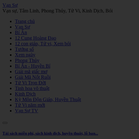
Vạn Sự
Vạn sự, Tâm Linh, Phong Thủy, Tử Vi, Kinh Dịch, Bói
Trang chủ
Vạn Sự
Bí Ẩn
12 Cung Hoàng Đạo
12 con giáp, Tử vi, Xem bói
Tướng số
Xem ngày
Phong Thủy
Bí Ẩn - Huyền Bí
Giải mã giấc mơ
Giải Mã Nốt Ruồi
Tử Vi Trọn Đời
Tinh hoa võ thuật
Kinh Dịch
Kỳ Môn Độn Giáp, Huyền Thuật
Tử Vi năm mới
Vạn Sự TV
Tải sách miễn phí, sách kinh dịch, huyền thuật, lỗ ban...