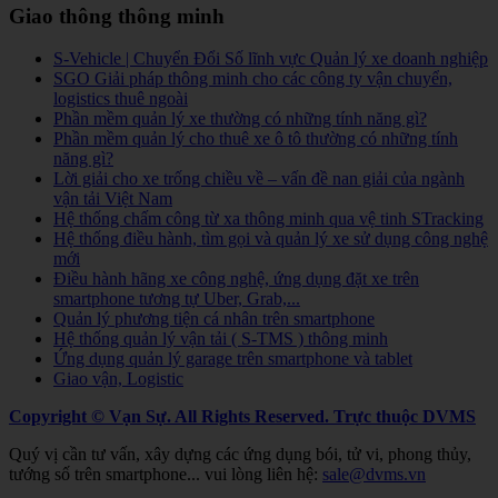
Giao thông thông minh
S-Vehicle | Chuyển Đổi Số lĩnh vực Quản lý xe doanh nghiệp
SGO Giải pháp thông minh cho các công ty vận chuyển,
logistics thuê ngoài
Phần mềm quản lý xe thường có những tính năng gì?
Phần mềm quản lý cho thuê xe ô tô thường có những tính
năng gì?
Lời giải cho xe trống chiều về – vấn đề nan giải của ngành
vận tải Việt Nam
Hệ thống chấm công từ xa thông minh qua vệ tinh STracking
Hệ thống điều hành, tìm gọi và quản lý xe sử dụng công nghệ
mới
Điều hành hãng xe công nghệ, ứng dụng đặt xe trên
smartphone tương tự Uber, Grab,...
Quản lý phương tiện cá nhân trên smartphone
Hệ thống quản lý vận tải ( S-TMS ) thông minh
Ứng dụng quản lý garage trên smartphone và tablet
Giao vận, Logistic
Copyright © Vạn Sự. All Rights Reserved.
Trực thuộc DVMS
Quý vị cần tư vấn, xây dựng các ứng dụng bói, tử vi, phong thủy,
tướng số trên smartphone... vui lòng liên hệ:
sale@dvms.vn