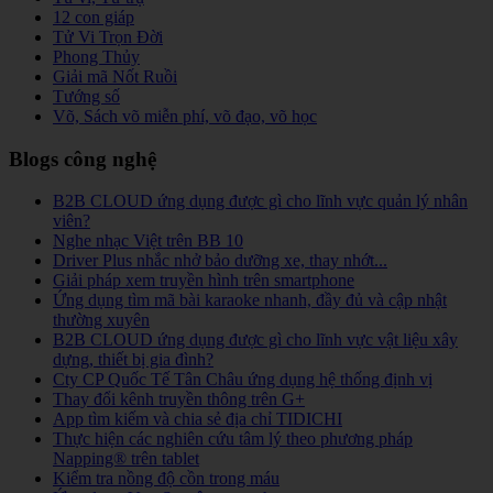
12 con giáp
Tử Vi Trọn Đời
Phong Thủy
Giải mã Nốt Ruồi
Tướng số
Võ, Sách võ miễn phí, võ đạo, võ học
Blogs công nghệ
B2B CLOUD ứng dụng được gì cho lĩnh vực quản lý nhân
viên?
Nghe nhạc Việt trên BB 10
Driver Plus nhắc nhở bảo dưỡng xe, thay nhớt...
Giải pháp xem truyền hình trên smartphone
Ứng dụng tìm mã bài karaoke nhanh, đầy đủ và cập nhật
thường xuyên
B2B CLOUD ứng dụng được gì cho lĩnh vực vật liệu xây
dựng, thiết bị gia đình?
Cty CP Quốc Tế Tân Châu ứng dụng hệ thống định vị
Thay đổi kênh truyền thông trên G+
App tìm kiếm và chia sẻ địa chỉ TIDICHI
Thực hiện các nghiên cứu tâm lý theo phương pháp
Napping® trên tablet
Kiểm tra nồng độ cồn trong máu