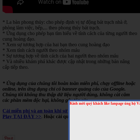
* La bàn phong thủy: cho phép định vị tự động bát trạch nhà ở,
phòng làm việc, bếp,... theo phong thủy bát trạch.
* Ứng dụng cho phép bạn tìm hiểu về tính cách của từng người theo
cung hoàng đạo.
* Xem sự tương hợp của hai bạn theo cung hoàng đạo
* Xem tính cách người theo nhóm máu
* Sự tương hợp về tính cách của hai người theo nhóm máu
* Và nhiều khám phá khác được cập nhật trong những bản nâng
cấp tiếp theo.
* Ứng dụng của chúng tôi hoàn toàn miễn phí, chạy offline hoặc
online, trên ứng dụng chỉ có banner quảng cáo của Google.
Chúng tôi không thu thập dữ liệu người dùng, không cài cắm
các phần mềm độc hại, không gây tốn pin,...
Kính mời quý khách like fanpage ủng hộ V
Cài miễn phí và an toàn khi sử dụng cho Android, trên Google
Play TẠI ĐÂY >>
.
Hoặc cài qua mã QRCODE sau