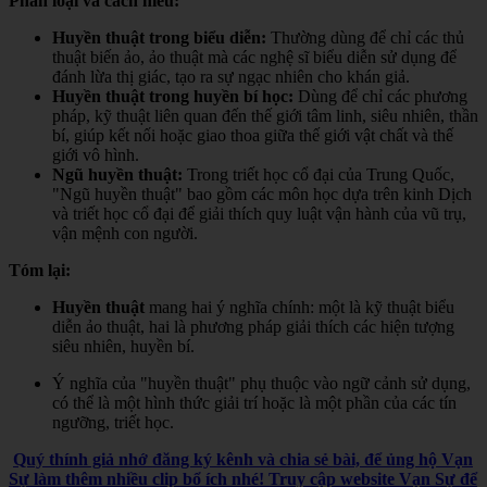
Phân loại và cách hiểu:
Huyền thuật trong biểu diễn:
Thường dùng để chỉ các thủ
thuật biến ảo, ảo thuật mà các nghệ sĩ biểu diễn sử dụng để
đánh lừa thị giác, tạo ra sự ngạc nhiên cho khán giả.
Huyền thuật trong huyền bí học:
Dùng để chỉ các phương
pháp, kỹ thuật liên quan đến thế giới tâm linh, siêu nhiên, thần
bí, giúp kết nối hoặc giao thoa giữa thế giới vật chất và thế
giới vô hình.
Ngũ huyền thuật:
Trong triết học cổ đại của Trung Quốc,
"Ngũ huyền thuật" bao gồm các môn học dựa trên kinh Dịch
và triết học cổ đại để giải thích quy luật vận hành của vũ trụ,
vận mệnh con người.
Tóm lại:
Huyền thuật
mang hai ý nghĩa chính: một là kỹ thuật biểu
diễn ảo thuật, hai là phương pháp giải thích các hiện tượng
siêu nhiên, huyền bí.
Ý nghĩa của "huyền thuật" phụ thuộc vào ngữ cảnh sử dụng,
có thể là một hình thức giải trí hoặc là một phần của các tín
ngưỡng, triết học.
Quý thính giả nhớ đăng ký kênh và chia sẻ bài, để ủng hộ Vạn
Sự làm thêm nhiều clip bổ ích nhé! Truy cập website Vạn Sự để