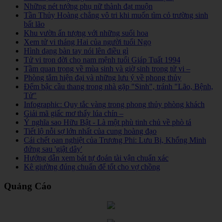
Những nét tướng phụ nữ thành đạt muộn
Tần Thủy Hoàng chẳng vô tri khi muốn tìm cỏ trường sinh
bất lão
Khu vườn ấn tượng với những suối hoa
Xem tử vi tháng Hai của người tuổi Ngọ
Hình dạng bàn tay nói lên điều gì
Tử vi trọn đời cho nam mệnh tuổi Giáp Tuất 1994
Tầm quan trọng về mùa sinh và giờ sinh trong tử vi –
Phòng tắm hiện đại và những lưu ý về phong thủy
Đếm bậc cầu thang trong nhà gặp "Sinh", tránh "Lão, Bệnh,
Tử"
Infographic: Quy tắc vàng trong phong thủy phòng khách
Giải mã giấc mơ thấy lúa chín –
Ý nghĩa sao Hữu Bật - Là một phù tinh chủ về phò tá
Tiết lộ nỗi sợ lớn nhất của cung hoàng đạo
Cái chết oan nghiệt của Trương Phi: Lưu Bị, Khổng Minh
đứng sau 'giật dây'
Hướng dẫn xem bát tự đoán tài vận chuẩn xác
Kê giường đúng chuẩn để tốt cho vợ chồng
Quảng Cáo