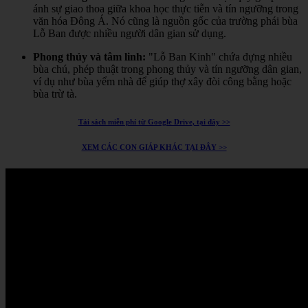
ánh sự giao thoa giữa khoa học thực tiễn và tín ngưỡng trong
văn hóa Đông Á.
Nó cũng là nguồn gốc của trường phái bùa
Lỗ Ban được nhiều người dân gian sử dụng.
Phong thủy và tâm linh:
"Lỗ Ban Kinh" chứa đựng nhiều
bùa chú, phép thuật trong phong thủy và tín ngưỡng dân gian,
ví dụ như bùa yểm nhà để giúp thợ xây đòi công bằng hoặc
bùa trừ tà.
Tải sách miễn phí từ Google Drive, tại đây >>
XEM CÁC CON GIÁP KHÁC TẠI ĐÂY >>