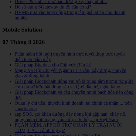
Driver Plus nhắc nhở bảo dưỡng xe, thay nhớt...
Để sử dụng SGateway thì tôi cần có gì?
DVMS đưa vào hoạt động trung tâm giải pháp cho doanh
nghiệp
Mobile Solution
07 Tháng 8 2026
Phần mềm hội nghị truyền hình trực tuyến,họp trực tuyến
điện toán đám mây
Giải pháp Big data cho lĩnh vực Bán Lẻ
Mạng Xã Hội Chuyên Ngành | Tư vấn, xây dựng, chuyển
giao & đồng hành
Giải pháp Blockchain đóng vai trò là trung tâm tương tác giữa
các chủ sở hữu bất động sản và Quỹ đầu tư, ngân hàng
Giải pháp Blockchain và câu chuyện minh bạch hóa tiền công
đức
Quản lý chi tiêu, thu/chi kinh doanh, tài chính cá nhân,... trên
smartphone
app SOS, gọi khẩn đường dây nóng khi gặp nạn, cháy nổ,
nguy hiểm tính mạng, cấp cứu, cứu hộ,...tại Việt Nam
PHẦN MỀM, APP HỖ TRỢ QUẢN LÝ TRẠI NUÔI
TÔM, CÁ... có những gì?
Giải pháp Big data trong Quản Lý Thiên Tai