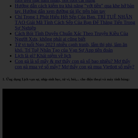
ruồi trên mặt nam nhân, nốt ruồi cát hung
Hướng dẫn cách kiểm tra khả năng "vớt tiền" qua khe hở bàn
tay. Hướng dẫn xem đường tài lộc trên bàn tay
Chỉ Trong 1 Phút Hiểu Hết Sếp Của Bạn. TRÍ TUỆ NHÂN
TẠO Giải Mã Tính Cách Sếp Của Bạn Để Thăng Tiến Trong
Sự Nghiệp
Cách Bói Tình Duyên Chuẩn Xác Theo Truyện Kiều Của
Người Xưa, không phải ai cũng biết
Tử vi tuổi Ngọ 2023 nhiều cạnh tranh, lắm thị phi, làm ăn
khó. Trí Tuệ Nhân Tạo của Vạn Sự App tiên đoán
Lịch là gì? Khái niệm về lịch
Con gà là số mấy & mơ thấy con gà số bao nhiêu? Mơ thấy
con gà mua vé số mấy? Mơ thấy con gà mua Vietlott số mấy?
1. Ứng dụng Lịch vạn sự, nhịp sinh học, tử vi, bói,... cho điện thoại và máy tính bảng: