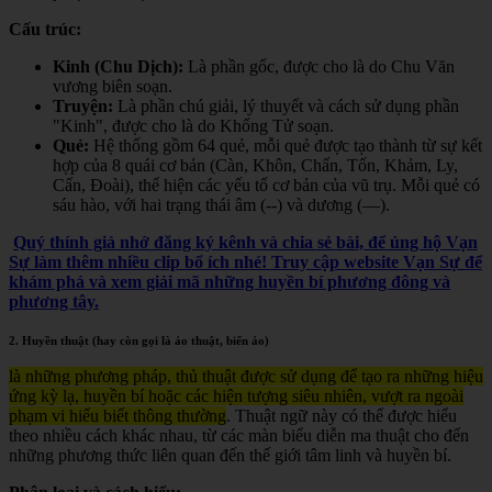
Cấu trúc:
Kinh (Chu Dịch):
Là phần gốc, được cho là do Chu Văn
vương biên soạn.
Truyện:
Là phần chú giải, lý thuyết và cách sử dụng phần
"Kinh", được cho là do Khổng Tử soạn.
Quẻ:
Hệ thống gồm 64 quẻ, mỗi quẻ được tạo thành từ sự kết
hợp của 8 quái cơ bản (Càn, Khôn, Chấn, Tốn, Khảm, Ly,
Cấn, Đoài), thể hiện các yếu tố cơ bản của vũ trụ. Mỗi quẻ có
sáu hào, với hai trạng thái âm (--) và dương (—).
Quý thính giả nhớ đăng ký kênh và chia sẻ bài, để ủng hộ Vạn
Sự làm thêm nhiều clip bổ ích nhé! Truy cập website Vạn Sự để
khám phá và xem giải mã những huyền bí phương đông và
phương tây.
2. Huyền thuật (hay còn gọi là ảo thuật, biến ảo)
là những phương pháp, thủ thuật được sử dụng để tạo ra những hiệu
ứng kỳ lạ, huyền bí hoặc các hiện tượng siêu nhiên, vượt ra ngoài
phạm vi hiểu biết thông thường
. Thuật ngữ này có thể được hiểu
theo nhiều cách khác nhau, từ các màn biểu diễn ma thuật cho đến
những phương thức liên quan đến thế giới tâm linh và huyền bí.