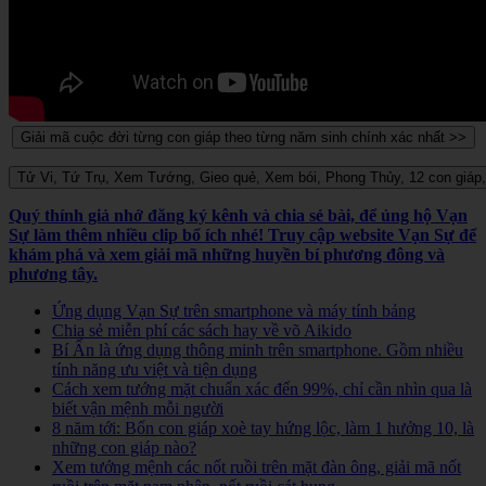
Quý thính giả nhớ đăng ký kênh và chia sẻ bài, để ủng hộ Vạn
Sự làm thêm nhiều clip bổ ích nhé! Truy cập website Vạn Sự để
khám phá và xem giải mã những huyền bí phương đông và
phương tây.
Ứng dụng Vạn Sự trên smartphone và máy tính bảng
Chia sẻ miễn phí các sách hay về võ Aikido
Bí Ẩn là ứng dụng thông minh trên smartphone. Gồm nhiều
tính năng ưu việt và tiện dụng
Cách xem tướng mặt chuẩn xác đến 99%, chỉ cần nhìn qua là
biết vận mệnh mỗi người
8 năm tới: Bốn con giáp xoè tay hứng lộc, làm 1 hưởng 10, là
những con giáp nào?
Xem tướng mệnh các nốt ruồi trên mặt đàn ông, giải mã nốt