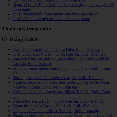
Mạng xã hội VIỆC LÀM | Tư vấn, xây dựng, chuyển giao &
đồng hành
Bước đột phá mới trong ngành Bất động sản chia sẻ
Gọi GAS chỉ với một nút bấm trên smartphone
Thuốc quý trong vườn
07 Tháng 8 2026
Linh chi phòng trị bệnh – Công Diễn, Full - Toàn tập
Chẩn Đoán Học Y Đạo – Chơn Nguyên, Full - Toàn tập
Làm đẹp bằng các phương pháp đông y cổ truyền – Nhiều
Tác Giả, Full - Toàn tập
Lô hội vị thuốc nhiều công dụng – Thục Nhàn, Full - Toàn
tập
Phương pháp chế biến thuốc cổ truyền, Full - Toàn tập
Nghiên cứu phát triển dược liệu và đông dược ở Việt Nam -
Nguyễn Thượng Dong, Full - Toàn tập
100 cách chữa bệnh huyết áp – Nhiều Tác Giả, Full - Toàn
tập
Dược Học Tham Luận – Chơn Nguyễn, Full - Toàn tập
Sổ tay tìm huyệt - Vương Văn Liêu, Full - Toàn tập
Cây hoa chữa bệnh - Nhiều Tác Giả, Full - Toàn tập
Phòng và chữa bệnh bằng cây thuốc Nam – Trần Thúy, Full -