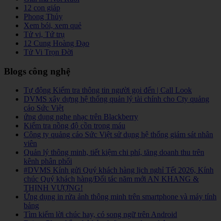
12 con giáp
Phong Thủy
Xem bói, xem quẻ
Tử vi, Tứ trụ
12 Cung Hoàng Đạo
Tử Vi Trọn Đời
Blogs công nghệ
Tự động Kiểm tra thông tin người gọi đến | Call Look
DVMS xây dựng hệ thống quản lý tài chính cho Cty quảng
cáo Sức Việt
ứng dụng nghe nhạc trên Blackberry
Kiểm tra nồng độ cồn trong máu
Công ty quảng cáo Sức Việt sử dụng hệ thống giám sát nhân
viên
Quản lý thông minh, tiết kiệm chi phí, tăng doanh thu trên
kênh phân phối
#DVMS Kính gửi Quý khách hàng lịch nghỉ Tết 2026, Kính
chúc Quý khách hàng/Đối tác năm mới AN KHANG &
THỊNH VƯỢNG!
Ứng dụng in rửa ảnh thông minh trên smartphone và máy tính
bảng
Tìm kiếm lời chúc hay, có song ngữ trên Android