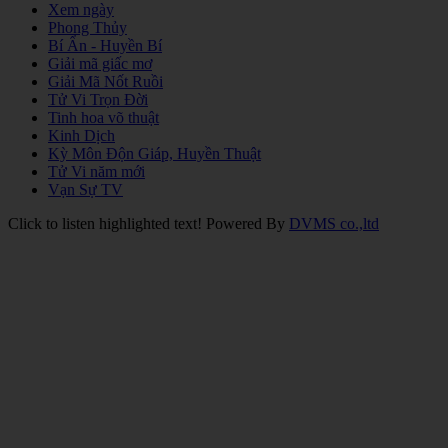
Xem ngày
Phong Thủy
Bí Ẩn - Huyền Bí
Giải mã giấc mơ
Giải Mã Nốt Ruồi
Tử Vi Trọn Đời
Tinh hoa võ thuật
Kinh Dịch
Kỳ Môn Độn Giáp, Huyền Thuật
Tử Vi năm mới
Vạn Sự TV
Click to listen highlighted text!
Powered By
DVMS co.,ltd