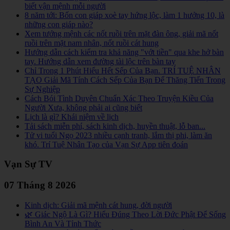
biết vận mệnh mỗi người
8 năm tới: Bốn con giáp xoè tay hứng lộc, làm 1 hưởng 10, là
những con giáp nào?
Xem tướng mệnh các nốt ruồi trên mặt đàn ông, giải mã nốt
ruồi trên mặt nam nhân, nốt ruồi cát hung
Hướng dẫn cách kiểm tra khả năng "vớt tiền" qua khe hở bàn
tay. Hướng dẫn xem đường tài lộc trên bàn tay
Chỉ Trong 1 Phút Hiểu Hết Sếp Của Bạn. TRÍ TUỆ NHÂN
TẠO Giải Mã Tính Cách Sếp Của Bạn Để Thăng Tiến Trong
Sự Nghiệp
Cách Bói Tình Duyên Chuẩn Xác Theo Truyện Kiều Của
Người Xưa, không phải ai cũng biết
Lịch là gì? Khái niệm về lịch
Tải sách miễn phí, sách kinh dịch, huyền thuật, lỗ ban...
Tử vi tuổi Ngọ 2023 nhiều cạnh tranh, lắm thị phi, làm ăn
khó. Trí Tuệ Nhân Tạo của Vạn Sự App tiên đoán
Vạn Sự TV
07 Tháng 8 2026
Kinh dịch: Giải mã mệnh cát hung, đời người
🌿 Giác Ngộ Là Gì? Hiểu Đúng Theo Lời Đức Phật Để Sống
Bình An Và Tỉnh Thức