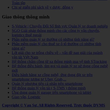
Toàn tập
Chi sẻ miễn phí sách về y dược, đông y
Giao thông thông minh
S-Vehicle | Chuyển Đổi Số lĩnh vực Quản lý xe doanh nghiệp
SGO Giải pháp thông minh cho các công ty vận chuyển,
logistics thuê ngoài
Phần mềm quản lý xe thường có những tính năng gì?
Phần mềm quản lý cho thuê xe ô tô thường có những tính
năng gì?
Lời giải cho xe trống chiều về – vấn đề nan giải của ngành
vận tải Việt Nam
Hệ thống chấm công từ xa thông minh qua vệ tinh STracking
Hệ thống điều hành, tìm gọi và quản lý xe sử dụng công nghệ
mới
Điều hành hãng xe công nghệ, ứng dụng đặt xe trên
smartphone tương tự Uber, Grab,...
Quản lý phương tiện cá nhân trên smartphone
Hệ thống quản lý vận tải ( S-TMS ) thông minh
Ứng dụng quản lý garage trên smartphone và tablet
Giao vận, Logistic
Copyright © Vạn Sự. All Rights Reserved.
Trực thuộc DVMS