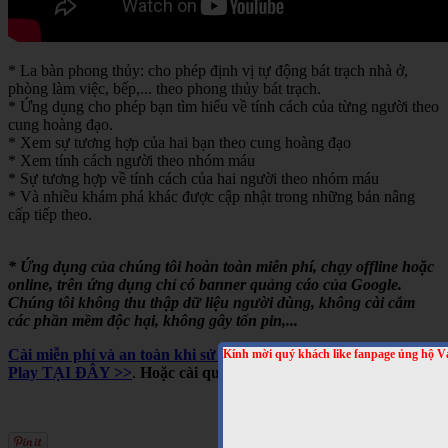
* La bàn phong thủy: cho phép định vị tự động bát trạch nhà ở,
phòng làm việc, bếp,... theo phong thủy bát trạch.
* Ứng dụng cho phép bạn tìm hiểu về tính cách của từng người theo
cung hoàng đạo.
* Xem sự tương hợp của hai bạn theo cung hoàng đạo
* Xem tính cách người theo nhóm máu
* Sự tương hợp về tính cách của hai người theo nhóm máu
* Và nhiều khám phá khác được cập nhật trong những bản nâng
cấp tiếp theo.
* Ứng dụng của chúng tôi hoàn toàn miễn phí, chạy offline hoặc
online, trên ứng dụng chỉ có banner quảng cáo của Google.
Chúng tôi không thu thập dữ liệu người dùng, không cài cắm
các phần mềm độc hại, không gây tốn pin,...
Cài miễn phí và an toàn khi sử dụng cho Android, trên Google
Kính mời quý khách like fanpage ủng hộ V
Play TẠI ĐÂY >>
.
Hoặc cài qua mã QRCODE sau