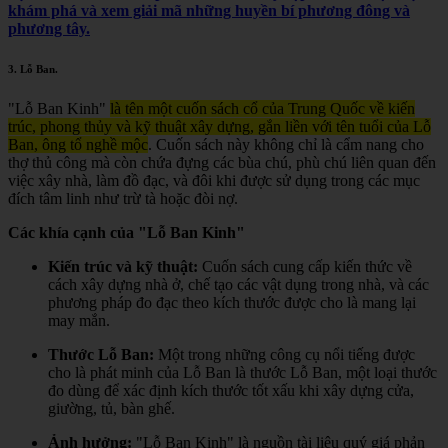
khám phá và xem giải mã những huyền bí phương đông và
phương tây.
3.
Lỗ Ban
.
"Lỗ Ban Kinh"
là tên một cuốn sách cổ của Trung Quốc về kiến
trúc, phong thủy và kỹ thuật xây dựng, gắn liền với tên tuổi của Lỗ
Ban, ông tổ nghề mộc
.
Cuốn sách này không chỉ là cẩm nang cho
thợ thủ công mà còn chứa đựng các bùa chú, phù chú liên quan đến
việc xây nhà, làm đồ đạc, và đôi khi được sử dụng trong các mục
đích tâm linh như trừ tà hoặc đòi nợ.
Các khía cạnh của "Lỗ Ban Kinh"
Kiến trúc và kỹ thuật:
Cuốn sách cung cấp kiến thức về
cách xây dựng nhà ở, chế tạo các vật dụng trong nhà, và các
phương pháp đo đạc theo kích thước được cho là mang lại
may mắn.
Thước Lỗ Ban:
Một trong những công cụ nổi tiếng được
cho là phát minh của Lỗ Ban là thước Lỗ Ban, một loại thước
đo dùng để xác định kích thước tốt xấu khi xây dựng cửa,
giường, tủ, bàn ghế.
Ảnh hưởng:
"Lỗ Ban Kinh" là nguồn tài liệu quý giá phản