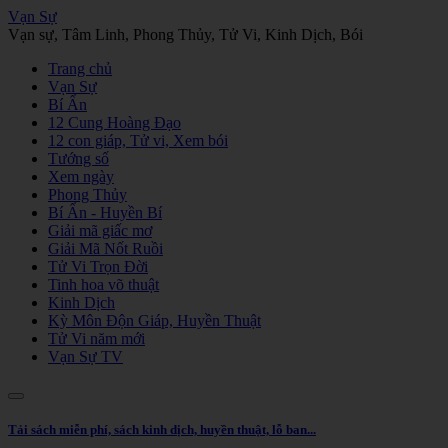
Vạn Sự
Vạn sự, Tâm Linh, Phong Thủy, Tử Vi, Kinh Dịch, Bói
Trang chủ
Vạn Sự
Bí Ẩn
12 Cung Hoàng Đạo
12 con giáp, Tử vi, Xem bói
Tướng số
Xem ngày
Phong Thủy
Bí Ẩn - Huyền Bí
Giải mã giấc mơ
Giải Mã Nốt Ruồi
Tử Vi Trọn Đời
Tinh hoa võ thuật
Kinh Dịch
Kỳ Môn Độn Giáp, Huyền Thuật
Tử Vi năm mới
Vạn Sự TV
Tải sách miễn phí, sách kinh dịch, huyền thuật, lỗ ban...