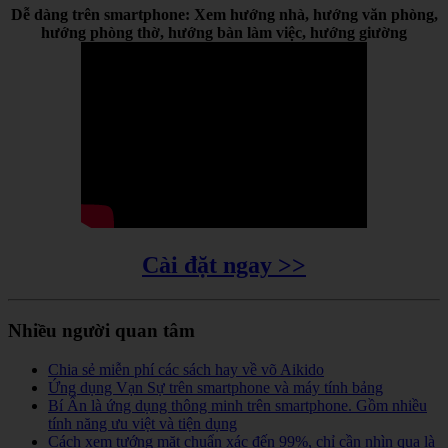
Dễ dàng trên smartphone: Xem hướng nhà, hướng văn phòng,
hướng phòng thờ, hướng bàn làm việc, hướng giường
Cài đặt ngay >>
Nhiều người quan tâm
Chia sẻ miễn phí các sách hay về võ Aikido
Ứng dụng Vạn Sự trên smartphone và máy tính bảng
Bí Ẩn là ứng dụng thông minh trên smartphone. Gồm nhiều
tính năng ưu việt và tiện dụng
Cách xem tướng mặt chuẩn xác đến 99%, chỉ cần nhìn qua là