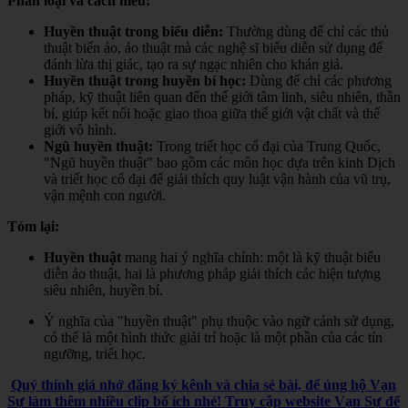
Phân loại và cách hiểu:
Huyền thuật trong biểu diễn:
Thường dùng để chỉ các thủ
thuật biến ảo, ảo thuật mà các nghệ sĩ biểu diễn sử dụng để
đánh lừa thị giác, tạo ra sự ngạc nhiên cho khán giả.
Huyền thuật trong huyền bí học:
Dùng để chỉ các phương
pháp, kỹ thuật liên quan đến thế giới tâm linh, siêu nhiên, thần
bí, giúp kết nối hoặc giao thoa giữa thế giới vật chất và thế
giới vô hình.
Ngũ huyền thuật:
Trong triết học cổ đại của Trung Quốc,
"Ngũ huyền thuật" bao gồm các môn học dựa trên kinh Dịch
và triết học cổ đại để giải thích quy luật vận hành của vũ trụ,
vận mệnh con người.
Tóm lại:
Huyền thuật
mang hai ý nghĩa chính: một là kỹ thuật biểu
diễn ảo thuật, hai là phương pháp giải thích các hiện tượng
siêu nhiên, huyền bí.
Ý nghĩa của "huyền thuật" phụ thuộc vào ngữ cảnh sử dụng,
có thể là một hình thức giải trí hoặc là một phần của các tín
ngưỡng, triết học.
Quý thính giả nhớ đăng ký kênh và chia sẻ bài, để ủng hộ Vạn
Sự làm thêm nhiều clip bổ ích nhé! Truy cập website Vạn Sự để