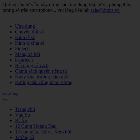
Quý vị cần tư vấn, xây dựng các ứng dụng bói, tử vi, phong thủy,
tướng số trên smartphone... vui lòng liên hệ:
sale@dvms.vn
Joomla! 3 Templates
Ứng dụng
Chuyển đổi số
Kinh tế số
Kinh tế chia sẻ
Fintech
Mạng xã hội
insurtech
Bất động sản 4.0
Chính sách quyền riêng tư
Ngày khai trương năm mới
Hướng dẫn cúng khai trương
Goto Top
Trang chủ
Vạn Sự
Bí Ẩn
12 Cung Hoàng Đạo
12 con giáp, Tử vi, Xem bói
Tướng số