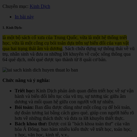
Chuyên mục:
Kinh Dịch
In bài này
1. Kinh Dịch:
là một bộ sách cổ xưa của Trung Quốc, vừa là một hệ thống triết
học, vừa là một công cụ bói toán dựa trên sự biến đổi của vạn vật
qua hai trạng thái âm và dương
. Sách chứa đựng sự thông thái về vũ
trụ, nhân sinh và đưa ra những lời khuyên về cuộc sống thông qua
64 quẻ dịch, mỗi quẻ được tạo thành từ 8 quái cơ bản.
Chức năng và ý nghĩa:
Triết học:
Kinh Dịch phản ánh quan điểm triết học về sự vận
hành và biến đổi liên tục của vũ trụ, sự tương tác giữa âm
dương và mối quan hệ giữa con người với tự nhiên.
Bói toán:
Ban đầu được dùng như một công cụ để bói toán,
dự đoán tương lai bằng cách gieo quẻ, giúp con người hiểu rõ
hơn về những thách thức và đưa ra lời khuyên thiết thực.
Bách khoa thư:
Được coi là "bách khoa toàn thư" của văn
hóa Á Đông, bao hàm nhiều kiến thức về triết học, toán học,
y học, văn học, kinh tế, v.v.
.