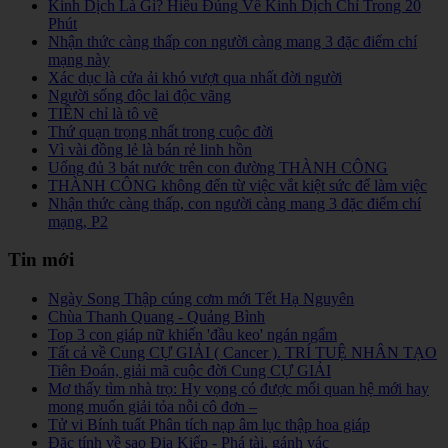
Kinh Dịch Là Gì? Hiểu Đúng Về Kinh Dịch Chỉ Trong 20
Phút
Nhận thức càng thấp con người càng mang 3 đặc điểm chí
mạng này
Xác dục là cửa ải khó vượt qua nhất đời người
Người sống độc lai độc vãng
TIỀN chỉ là tô vẽ
Thứ quạn trọng nhất trong cuộc đời
Vì vài đồng lẻ là bán rẻ linh hồn
Uống đủ 3 bát nước trên con đường THÀNH CÔNG
THÀNH CÔNG không đến từ việc vắt kiệt sức để làm việc
Nhận thức càng thấp, con người càng mang 3 đặc điểm chí
mạng, P2
Tin mới
Ngày Song Thập cúng cơm mới Tết Hạ Nguyên
Chùa Thanh Quang - Quảng Bình
Top 3 con giáp nữ khiến 'đầu keo' ngán ngẩm
Tất cả về Cung CỰ GIẢI ( Cancer ). TRÍ TUỆ NHÂN TẠO
Tiên Đoán, giải mã cuộc đời Cung CỰ GIẢI
Mơ thấy tìm nhà trọ: Hy vọng có được mối quan hệ mới hay
mong muốn giải tỏa nỗi cô đơn –
Tử vi Bính tuất Phân tích nạp âm lục thập hoa giáp
Đặc tính về sao Địa Kiếp - Phá tài, gánh vác