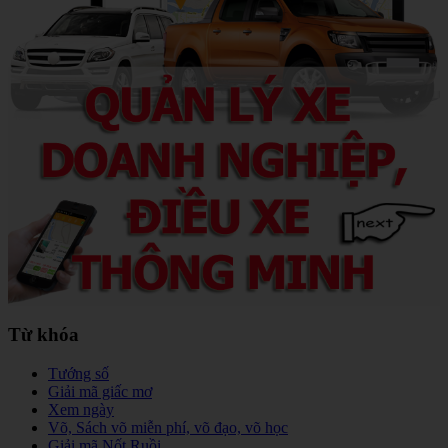
Từ khóa
Tướng số
Giải mã giấc mơ
Xem ngày
Võ, Sách võ miễn phí, võ đạo, võ học
Giải mã Nốt Ruồi