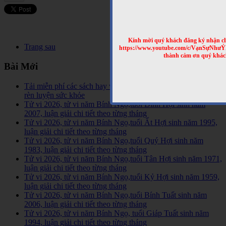
Kính mời quý khách đăng ký nhận cl
Trang sau
https://www.youtube.com/c/VạnSựNhư
thành cảm ơn quý khác
Bài Mới
Tải miễn phí các sách hay về tinh hoa võ học trên Thế Giới,
rèn luyện sức khỏe
Tử vi 2026, tử vi năm Bính Ngọ,tuổi Đinh Hợi sinh năm
2007, luận giải chi tiết theo từng tháng
Tử vi 2026, tử vi năm Bính Ngọ,tuổi Ất Hợi sinh năm 1995,
luận giải chi tiết theo từng tháng
Tử vi 2026, tử vi năm Bính Ngọ,tuổi Quý Hợi sinh năm
1983, luận giải chi tiết theo từng tháng
Tử vi 2026, tử vi năm Bính Ngọ,tuổi Tân Hợi sinh năm 1971,
luận giải chi tiết theo từng tháng
Tử vi 2026, tử vi năm Bính Ngọ,tuổi Kỷ Hợi sinh năm 1959,
luận giải chi tiết theo từng tháng
Tử vi 2026, tử vi năm Bính Ngọ,tuổi Bính Tuất sinh năm
2006, luận giải chi tiết theo từng tháng
Tử vi 2026, tử vi năm Bính Ngọ, tuổi Giáp Tuất sinh năm
1994, luận giải chi tiết theo từng tháng