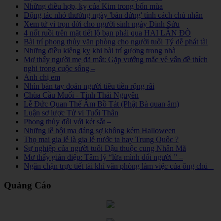
Những điều hợp, kỵ của Kim trong bốn mùa
Động tác nhỏ thường ngày 'bán đứng' tính cách chủ nhân
Xem tử vi trọn đời cho người sinh ngày Đinh Sửu
4 nốt ruồi trên mặt tiết lộ bạn phải qua HAI LẦN ĐÒ
Bài trí phong thủy văn phòng cho người tuổi Tý dễ phát tài
Những điều kiêng kỵ khi bài trí gương trong nhà
Mơ thấy người mẹ đã mất: Gặp vướng mắc về vấn đề thích
nghi trong cuộc sống –
Anh chị em
Nhìn bàn tay đoán người tiêu tiền rộng rãi
Chùa Cầu Muối - Tỉnh Thái Nguyên
Lễ Đức Quan Thế Âm Bồ Tát (Phật Bà quan âm)
Luận sơ lược Tử vi Tuổi Thân
Phong thủy đối với két sắt –
Những lễ hội ma đáng sợ không kém Halloween
Thọ mai gia lễ là gia lễ nước ta hay Trung Quốc ?
Sự nghiệp của người tuổi Dậu thuộc cung Nhân Mã
Mơ thấy gián điệp: Tâm lý “lừa mình dối người ” –
Ngăn chặn trực tiết tài khí văn phòng làm việc của ông chủ –
Quảng Cáo