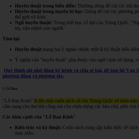
Huyền thuật trong biểu diễn:
Thường dùng để chỉ các thủ thuậ
Huyền thuật trong huyền bí học:
Dùng để chỉ các phương pháp,
thế giới vô hình.
Ngũ huyền thuật:
Trong triết học cổ đại của Trung Quốc, "Ngũ
trụ, vận mệnh con người.
Tóm lại:
Huyền thuật
mang hai ý nghĩa chính: một là kỹ thuật biểu diễn
Ý nghĩa của "huyền thuật" phụ thuộc vào ngữ cảnh sử dụng, có t
Quý thính giả nhớ đăng ký kênh và chia sẻ bài, để ủng hộ Vạn 
phương đông và phương tây.
3.
Lỗ Ban
.
"Lỗ Ban Kinh"
là tên một cuốn sách cổ của Trung Quốc về kiến trúc,
cẩm nang cho thợ thủ công mà còn chứa đựng các bùa chú, phù chú liê
Các khía cạnh của "Lỗ Ban Kinh"
Kiến trúc và kỹ thuật:
Cuốn sách cung cấp kiến thức về cách 
may mắn.