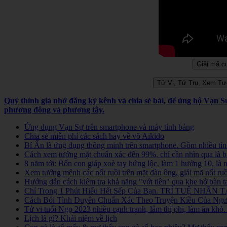
Quý thính giả nhớ đăng ký kênh và chia sẻ bài, để ủng hộ Vạn 
phương đông và phương tây.
Ứng dụng Vạn Sự trên smartphone và máy tính bảng
Chia sẻ miễn phí các sách hay về võ Aikido
Bí Ẩn là ứng dụng thông minh trên smartphone. Gồm nhiều tính
Cách xem tướng mặt chuẩn xác đến 99%, chỉ cần nhìn qua là b
8 năm tới: Bốn con giáp xoè tay hứng lộc, làm 1 hưởng 10, là
Xem tướng mệnh các nốt ruồi trên mặt đàn ông, giải mã nốt ruồ
Hướng dẫn cách kiểm tra khả năng "vớt tiền" qua khe hở bàn t
Chỉ Trong 1 Phút Hiểu Hết Sếp Của Bạn. TRÍ TUỆ NHÂN TẠ
Cách Bói Tình Duyên Chuẩn Xác Theo Truyện Kiều Của Người
Tử vi tuổi Ngọ 2023 nhiều cạnh tranh, lắm thị phi, làm ăn kh
Lịch là gì? Khái niệm về lịch