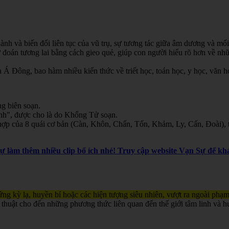
nh và biến đổi liên tục của vũ trụ, sự tương tác giữa âm dương và mối
oán tương lai bằng cách gieo quẻ, giúp con người hiểu rõ hơn về nhữn
Á Đông, bao hàm nhiều kiến thức về triết học, toán học, y học, văn học
g biên soạn.
inh", được cho là do Khổng Tử soạn.
ợp của 8 quái cơ bản (Càn, Khôn, Chấn, Tốn, Khảm, Ly, Cấn, Đoài), th
Sự làm thêm nhiều clip bổ ích nhé! Truy cập website Vạn Sự để 
ng kỳ lạ, huyền bí hoặc các hiện tượng siêu nhiên, vượt ra ngoài phạm
 thuật cho đến những phương thức liên quan đến thế giới tâm linh và h