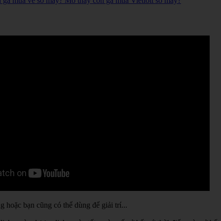
n gà mua vé số mấy? Mơ thấy con gà mua Vietlott số mấy?
hoặc bạn cũng có thể dùng để giải trí...