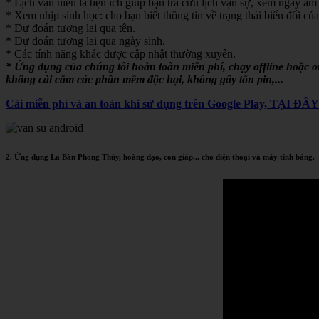
* Lịch vạn niên là tiện ích giúp bạn tra cứu lịch vạn sự, xem ngày âm 
* Xem nhịp sinh học: cho bạn biết thông tin về trạng thái biến đổi của
* Dự đoán tương lai qua tên.
* Dự đoán tương lai qua ngày sinh.
* Các tính năng khác được cập nhật thường xuyên.
* Ứng dụng của chúng tôi hoàn toàn miễn phí, chạy offline hoặc 
không cài cắm các phần mềm độc hại, không gây tốn pin,...
Cài miễn phí và an toàn khi sử dụng trên Google Play, TẠI ĐÂ
2. Ứng dụng La Bàn Phong Thủy, hoàng đạo, con giáp... cho điện thoại và máy tính bảng.