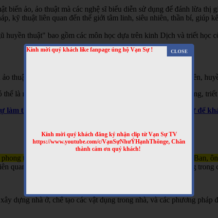
t biến ảo, ảo thuật mà các nghệ sĩ biểu diễn sử dụng để đánh lừa thị gi
 kỹ thuật liên quan đến thế giới tâm linh, siêu nhiên, thần bí, giúp kết
 huyền thuật" bao gồm các môn học dựa trên kinh Dịch và triết học cổ 
Kính mời quý khách like fanpage ủng hộ Vạn Sự !
 ảo thuật, hai là phương pháp giải thích các hiện tượng siêu nhiên, huyề
hể là một hình thức giải trí hoặc là một phần của các tín ngưỡng, triết
Sự làm thêm nhiều clip bổ ích nhé! Truy cập website Vạn Sự để 
Kính mời quý khách đăng ký nhận clip từ Vạn Sự TV
https://www.youtube.com/c/VạnSựNhưÝHạnhThônge, Chân
thành cảm ơn quý khách!
 phong thủy và kỹ thuật xây dựng, gắn liền với tên tuổi của Lỗ Ban, ô
n quan đến việc xây nhà, làm đồ đạc, và đôi khi được sử dụng trong c
xây dựng nhà ở, chế tạo các vật dụng trong nhà, và các phương pháp đ