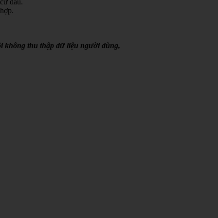
 cứ đâu.
 hợp.
i không thu thập dữ liệu người dùng,