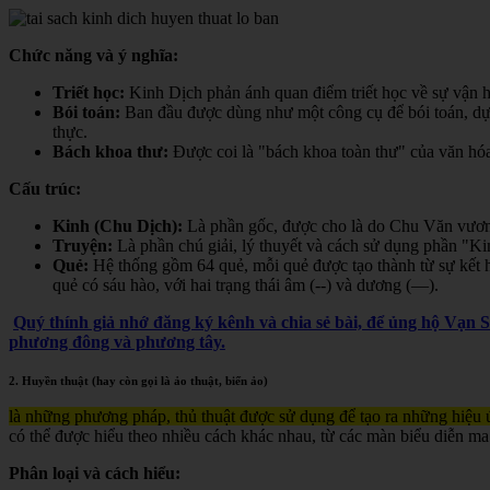
Chức năng và ý nghĩa:
Triết học:
Kinh Dịch phản ánh quan điểm triết học về sự vận hà
Bói toán:
Ban đầu được dùng như một công cụ để bói toán, dự đ
thực.
Bách khoa thư:
Được coi là "bách khoa toàn thư" của văn hóa 
Cấu trúc:
Kinh (Chu Dịch):
Là phần gốc, được cho là do Chu Văn vươn
Truyện:
Là phần chú giải, lý thuyết và cách sử dụng phần "K
Quẻ:
Hệ thống gồm 64 quẻ, mỗi quẻ được tạo thành từ sự kết h
quẻ có sáu hào, với hai trạng thái âm (--) và dương (—).
Quý thính giả nhớ đăng ký kênh và chia sẻ bài, để ủng hộ Vạn 
phương đông và phương tây.
2. Huyền thuật (hay còn gọi là ảo thuật, biến ảo)
là những phương pháp, thủ thuật được sử dụng để tạo ra những hiệu ứ
có thể được hiểu theo nhiều cách khác nhau, từ các màn biểu diễn ma
Phân loại và cách hiểu: