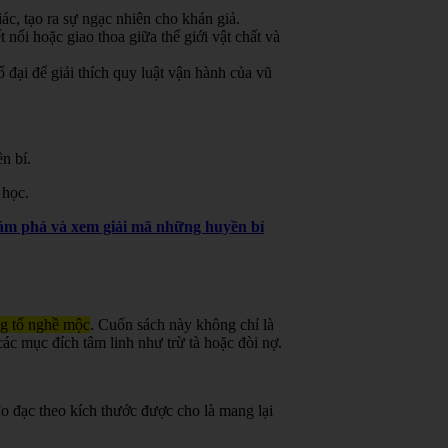
ác, tạo ra sự ngạc nhiên cho khán giả.
 nối hoặc giao thoa giữa thế giới vật chất và
đại để giải thích quy luật vận hành của vũ
n bí.
 học.
khám phá và xem giải mã những huyền bí
ng tổ nghề mộc
.
Cuốn sách này không chỉ là
ác mục đích tâm linh như trừ tà hoặc đòi nợ.
o đạc theo kích thước được cho là mang lại