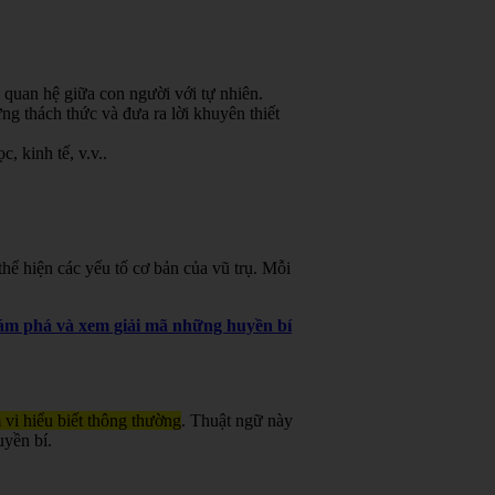
 quan hệ giữa con người với tự nhiên.
g thách thức và đưa ra lời khuyên thiết
, kinh tế, v.v.
.
ể hiện các yếu tố cơ bản của vũ trụ. Mỗi
khám phá và xem giải mã những huyền bí
 vi hiểu biết thông thường
. Thuật ngữ này
uyền bí.