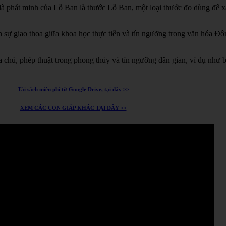
à phát minh của Lỗ Ban là thước Lỗ Ban, một loại thước đo dùng để xá
h sự giao thoa giữa khoa học thực tiễn và tín ngưỡng trong văn hóa Đ
chú, phép thuật trong phong thủy và tín ngưỡng dân gian, ví dụ như 
Tải sách miễn phí từ Google Drive, tại đây >>
XEM CÁC CON GIÁP KHÁC TẠI ĐÂY >>