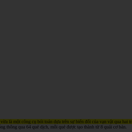
 vừa là một công cụ bói toán dựa trên sự biến đổi của vạn vật qua hai 
ống thông qua 64 quẻ dịch, mỗi quẻ được tạo thành từ 8 quái cơ bản.