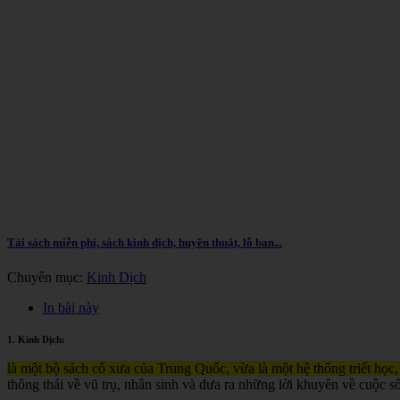
Tải sách miễn phí, sách kinh dịch, huyền thuật, lỗ ban...
Chuyên mục:
Kinh Dịch
In bài này
1. Kinh Dịch:
là một bộ sách cổ xưa của Trung Quốc, vừa là một hệ thống triết học,
thông thái về vũ trụ, nhân sinh và đưa ra những lời khuyên về cuộc s