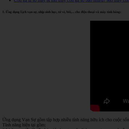
Con gà là số mấy & mơ thấy con gà số bao nhiêu? Mơ thấy co
1. Ứng dụng Lịch vạn sự, nhịp sinh học, tử vi, bói,... cho điện thoại và máy tính bảng:
Ứng dụng Vạn Sự gồm tập hợp nhiều tính năng hữu ích cho cuộc sống 
Tính năng hiện tại gồm: