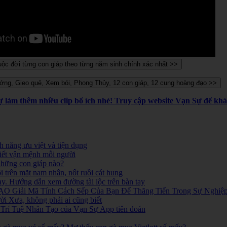
Sự làm thêm nhiều clip bổ ích nhé! Truy cập website Vạn Sự để k
 năng ưu việt và tiện dụng
iết vận mệnh mỗi người
 những con giáp nào?
i trên mặt nam nhân, nốt ruồi cát hung
ay. Hướng dẫn xem đường tài lộc trên bàn tay
O Giải Mã Tính Cách Sếp Của Bạn Để Thăng Tiến Trong Sự Nghiệ
 Xưa, không phải ai cũng biết
ó. Trí Tuệ Nhân Tạo của Vạn Sự App tiên đoán