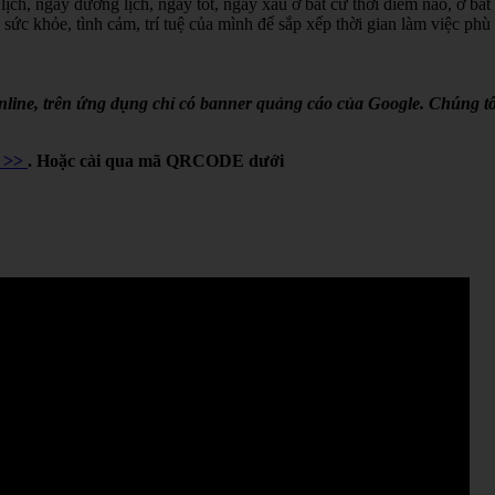
lịch, ngày dương lịch, ngày tốt, ngày xấu ở bất cứ thời điểm nào, ở bất
 sức khỏe, tình cảm, trí tuệ của mình để sắp xếp thời gian làm việc phù
online, trên ứng dụng chỉ có banner quảng cáo của Google. Chúng tô
Y >>
. Hoặc cài qua mã QRCODE dưới