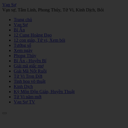
Vạn Sự
Vạn sự, Tâm Linh, Phong Thủy, Tử Vi, Kinh Dịch, Bói
Trang chủ
Vạn Sự
Bí Ẩn
12 Cung Hoàng Đạo
12 con giáp, Tử vi, Xem bói
Tướng số
Xem ngày
Phong Thủy
Bí Ẩn - Huyền Bí
Giải mã giấc mơ
Giải Mã Nốt Ruồi
Tử Vi Trọn Đời
Tinh hoa võ thuật
Kinh Dịch
Kỳ Môn Độn Giáp, Huyền Thuật
Tử Vi năm mới
Vạn Sự TV