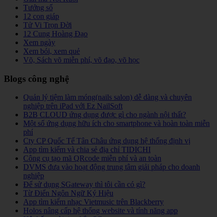
Tướng số
12 con giáp
Tử Vi Trọn Đời
12 Cung Hoàng Đạo
Xem ngày
Xem bói, xem quẻ
Võ, Sách võ miễn phí, võ đạo, võ học
Blogs công nghệ
Quản lý tiệm làm móng(nails salon) dễ dàng và chuyên
nghiệp trên iPad với Ez NailSoft
B2B CLOUD ứng dụng được gì cho ngành nội thất?
Một số ứng dụng hữu ích cho smartphone và hoàn toàn miễn
phí
Cty CP Quốc Tế Tân Châu ứng dụng hệ thống định vị
App tìm kiếm và chia sẻ địa chỉ TIDICHI
Công cụ tạo mã QRcode miễn phí và an toàn
DVMS đưa vào hoạt động trung tâm giải pháp cho doanh
nghiệp
Để sử dụng SGateway thì tôi cần có gì?
Từ Điển Ngôn Ngữ Ký Hiệu
App tìm kiếm nhạc Vietmusic trên Blackberry
Holos nâng cấp hệ thống website và tính năng app