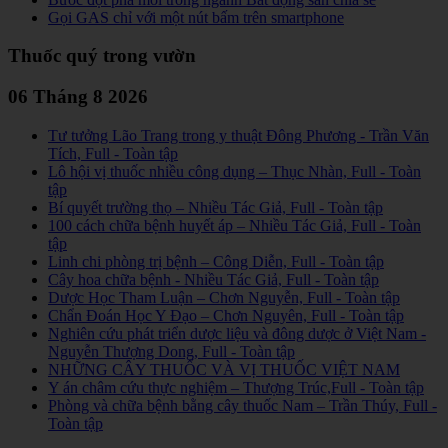
Gọi GAS chỉ với một nút bấm trên smartphone
Thuốc quý trong vườn
06 Tháng 8 2026
Tư tưởng Lão Trang trong y thuật Đông Phương - Trần Văn
Tích, Full - Toàn tập
Lô hội vị thuốc nhiều công dụng – Thục Nhàn, Full - Toàn
tập
Bí quyết trường thọ – Nhiều Tác Giả, Full - Toàn tập
100 cách chữa bệnh huyết áp – Nhiều Tác Giả, Full - Toàn
tập
Linh chi phòng trị bệnh – Công Diễn, Full - Toàn tập
Cây hoa chữa bệnh - Nhiều Tác Giả, Full - Toàn tập
Dược Học Tham Luận – Chơn Nguyễn, Full - Toàn tập
Chẩn Đoán Học Y Đạo – Chơn Nguyên, Full - Toàn tập
Nghiên cứu phát triển dược liệu và đông dược ở Việt Nam -
Nguyễn Thượng Dong, Full - Toàn tập
NHỮNG CÂY THUỐC VÀ VỊ THUỐC VIỆT NAM
Y án châm cứu thực nghiệm – Thượng Trúc,Full - Toàn tập
Phòng và chữa bệnh bằng cây thuốc Nam – Trần Thúy, Full -
Toàn tập