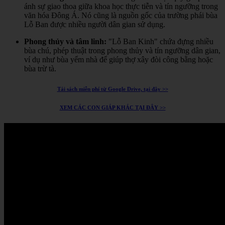
ánh sự giao thoa giữa khoa học thực tiễn và tín ngưỡng trong
văn hóa Đông Á.
Nó cũng là nguồn gốc của trường phái bùa
Lỗ Ban được nhiều người dân gian sử dụng.
Phong thủy và tâm linh:
"Lỗ Ban Kinh" chứa đựng nhiều
bùa chú, phép thuật trong phong thủy và tín ngưỡng dân gian,
ví dụ như bùa yểm nhà để giúp thợ xây đòi công bằng hoặc
bùa trừ tà.
Tải sách miễn phí từ Google Drive, tại đây >>
XEM CÁC CON GIÁP KHÁC TẠI ĐÂY >>