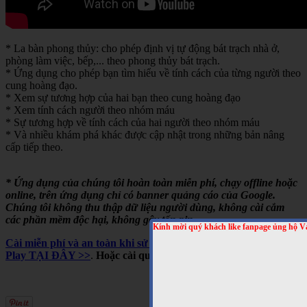
* La bàn phong thủy: cho phép định vị tự động bát trạch nhà ở,
phòng làm việc, bếp,... theo phong thủy bát trạch.
* Ứng dụng cho phép bạn tìm hiểu về tính cách của từng người theo
cung hoàng đạo.
* Xem sự tương hợp của hai bạn theo cung hoàng đạo
* Xem tính cách người theo nhóm máu
* Sự tương hợp về tính cách của hai người theo nhóm máu
* Và nhiều khám phá khác được cập nhật trong những bản nâng
cấp tiếp theo.
* Ứng dụng của chúng tôi hoàn toàn miễn phí, chạy offline hoặc
online, trên ứng dụng chỉ có banner quảng cáo của Google.
Chúng tôi không thu thập dữ liệu người dùng, không cài cắm
các phần mềm độc hại, không gây tốn pin,...
Kính mời quý khách like fanpage ủng hộ V
Cài miễn phí và an toàn khi sử dụng cho Android, trên Google
Play TẠI ĐÂY >>
.
Hoặc cài qua mã QRCODE sau