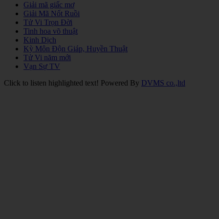
Giải mã giấc mơ
Giải Mã Nốt Ruồi
Tử Vi Trọn Đời
Tinh hoa võ thuật
Kinh Dịch
Kỳ Môn Độn Giáp, Huyền Thuật
Tử Vi năm mới
Vạn Sự TV
Click to listen highlighted text!
Powered By
DVMS co.,ltd