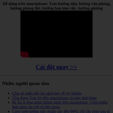
Dễ dàng trên smartphone: Xem hướng nhà, hướng văn phòng,
hướng phòng thờ, hướng bàn làm việc, hướng giường
Cài đặt ngay >>
Nhiều người quan tâm
Chia sẻ miễn phí các sách hay về võ Aikido
Ứng dụng Vạn Sự trên smartphone và máy tính bảng
Bí Ẩn là ứng dụng thông minh trên smartphone. Gồm nhiều
tính năng ưu việt và tiện dụng
Cách xem tướng mặt chuẩn xác đến 99%, chỉ cần nhìn qua là