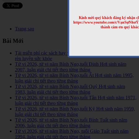
Kính mời quý khách đăng ký nhận cl
https://www.youtube.com/c/VạnSựNhư
thành cảm ơn quý khác
Trang sau
Bài Mới
Tải miễn phí các sách hay về tinh hoa võ học trên Thế Giới,
rèn luyện sức khỏe
Tử vi 2026, tử vi năm Bính Ngọ,tuổi Đinh Hợi sinh năm
2007, luận giải chi tiết theo từng tháng
Tử vi 2026, tử vi năm Bính Ngọ,tuổi Ất Hợi sinh năm 1995,
luận giải chi tiết theo từng tháng
Tử vi 2026, tử vi năm Bính Ngọ,tuổi Quý Hợi sinh năm
1983, luận giải chi tiết theo từng tháng
Tử vi 2026, tử vi năm Bính Ngọ,tuổi Tân Hợi sinh năm 1971,
luận giải chi tiết theo từng tháng
Tử vi 2026, tử vi năm Bính Ngọ,tuổi Kỷ Hợi sinh năm 1959,
luận giải chi tiết theo từng tháng
Tử vi 2026, tử vi năm Bính Ngọ,tuổi Bính Tuất sinh năm
2006, luận giải chi tiết theo từng tháng
Tử vi 2026, tử vi năm Bính Ngọ, tuổi Giáp Tuất sinh năm
1994, luận giải chi tiết theo từng tháng