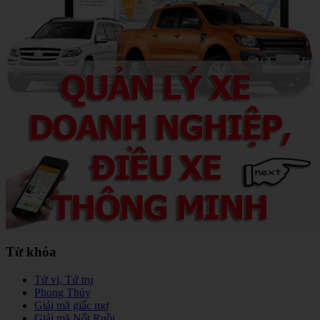
Từ khóa
Tử vi, Tứ trụ
Phong Thủy
Giải mã giấc mơ
Giải mã Nốt Ruồi