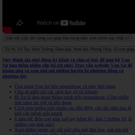
Quý thính giả nhớ đăng ký kênh và chia sẻ bài, để ủng hộ Vạn
Sự làm thêm nhiều clip bổ ích nhé! Truy cập website Vạn Sự để
khám phá và xem giải mã những huyền bí phương đông và
phương tây.
Ứng dụng Vạn Sự trên smartphone và máy tính bảng
Chia sẻ miễn phí các sách hay về võ Aikido
Bí Ẩn là ứng dụng thông minh trên smartphone. Gồm nhiều
tính năng ưu việt và tiện dụng
Cách xem tướng mặt chuẩn xác đến 99%, chỉ cần nhìn qua là
biết vận mệnh mỗi người
8 năm tới: Bốn con giáp xoè tay hứng lộc, làm 1 hưởng 10, là
những con giáp nào?
Xem tướng mệnh các nốt ruồi trên mặt đàn ông, giải mã nốt