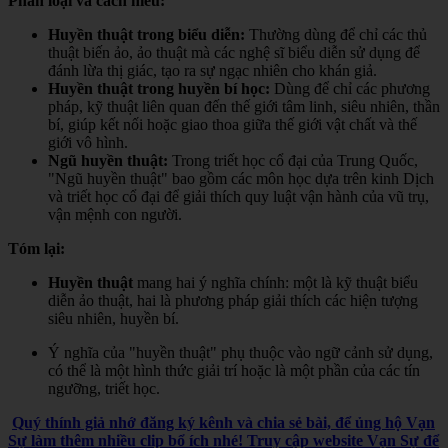
Phân loại và cách hiểu:
Huyền thuật trong biểu diễn:
Thường dùng để chỉ các thủ
thuật biến ảo, ảo thuật mà các nghệ sĩ biểu diễn sử dụng để
đánh lừa thị giác, tạo ra sự ngạc nhiên cho khán giả.
Huyền thuật trong huyền bí học:
Dùng để chỉ các phương
pháp, kỹ thuật liên quan đến thế giới tâm linh, siêu nhiên, thần
bí, giúp kết nối hoặc giao thoa giữa thế giới vật chất và thế
giới vô hình.
Ngũ huyền thuật:
Trong triết học cổ đại của Trung Quốc,
"Ngũ huyền thuật" bao gồm các môn học dựa trên kinh Dịch
và triết học cổ đại để giải thích quy luật vận hành của vũ trụ,
vận mệnh con người.
Tóm lại:
Huyền thuật
mang hai ý nghĩa chính: một là kỹ thuật biểu
diễn ảo thuật, hai là phương pháp giải thích các hiện tượng
siêu nhiên, huyền bí.
Ý nghĩa của "huyền thuật" phụ thuộc vào ngữ cảnh sử dụng,
có thể là một hình thức giải trí hoặc là một phần của các tín
ngưỡng, triết học.
Quý thính giả nhớ đăng ký kênh và chia sẻ bài, để ủng hộ Vạn
Sự làm thêm nhiều clip bổ ích nhé! Truy cập website Vạn Sự để