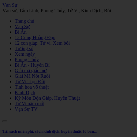
Vạn Sự
Vạn sự, Tâm Linh, Phong Thủy, Tử Vi, Kinh Dịch, Bói
Trang chủ
Vạn Sự
Bí Ẩn
12 Cung Hoàng Đạo
12 con giáp, Tử vi, Xem bói
Tướng số
Xem ngày
Phong Thủy
Bí Ẩn - Huyền Bí
Giải mã giấc mơ
Giải Mã Nốt Ruồi
Tử Vi Trọn Đời
Tinh hoa võ thuật
Kinh Dịch
Kỳ Môn Độn Giáp, Huyền Thuật
Tử Vi năm mới
Vạn Sự TV
Tải sách miễn phí, sách kinh dịch, huyền thuật, lỗ ban...