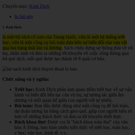
Chuyên mục:
Kinh Dịch
In bài này
1. Kinh Dịch:
là một bộ sách cổ xưa của Trung Quốc, vừa là một hệ thống triết
học, vừa là một công cụ bói toán dựa trên sự biến đổi của vạn vật
qua hai trạng thái âm và dương
. Sách chứa đựng sự thông thái về vũ
trụ, nhân sinh và đưa ra những lời khuyên về cuộc sống thông qua
64 quẻ dịch, mỗi quẻ được tạo thành từ 8 quái cơ bản.
Chức năng và ý nghĩa:
Triết học:
Kinh Dịch phản ánh quan điểm triết học về sự vận
hành và biến đổi liên tục của vũ trụ, sự tương tác giữa âm
dương và mối quan hệ giữa con người với tự nhiên.
Bói toán:
Ban đầu được dùng như một công cụ để bói toán,
dự đoán tương lai bằng cách gieo quẻ, giúp con người hiểu rõ
hơn về những thách thức và đưa ra lời khuyên thiết thực.
Bách khoa thư:
Được coi là "bách khoa toàn thư" của văn
hóa Á Đông, bao hàm nhiều kiến thức về triết học, toán học,
y học, văn học, kinh tế, v.v.
.