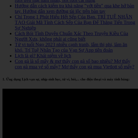
ruồi trên mặt nam nhân, nốt ruồi cát hung
Hướng dẫn cách kiểm tra khả năng "vớt tiền" qua khe hở bàn
tay. Hướng dẫn xem đường tài lộc trên bàn tay
Chỉ Trong 1 Phút Hiểu Hết Sếp Của Bạn. TRÍ TUỆ NHÂN
TẠO Giải Mã Tính Cách Sếp Của Bạn Để Thăng Tiến Trong
Sự Nghiệp
Cách Bói Tình Duyên Chuẩn Xác Theo Truyện Kiều Của
Người Xưa, không phải ai cũng biết
Tử vi tuổi Ngọ 2023 nhiều cạnh tranh, lắm thị phi, làm ăn
khó. Trí Tuệ Nhân Tạo của Vạn Sự App tiên đoán
Lịch là gì? Khái niệm về lịch
Con gà là số mấy & mơ thấy con gà số bao nhiêu? Mơ thấy
con gà mua vé số mấy? Mơ thấy con gà mua Vietlott số mấy?
1. Ứng dụng Lịch vạn sự, nhịp sinh học, tử vi, bói,... cho điện thoại và máy tính bảng: