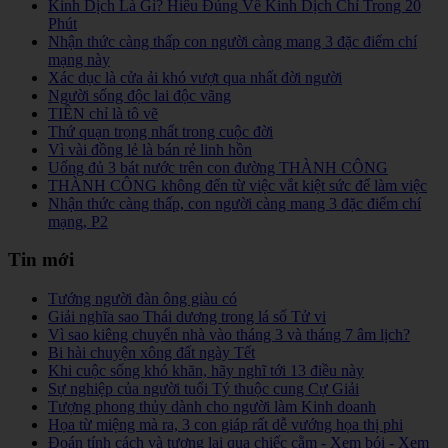
Kinh Dịch Là Gì? Hiểu Đúng Về Kinh Dịch Chỉ Trong 20
Phút
Nhận thức càng thấp con người càng mang 3 đặc điểm chí
mạng này
Xác dục là cửa ải khó vượt qua nhất đời người
Người sống độc lai độc vãng
TIỀN chỉ là tô vẽ
Thứ quạn trọng nhất trong cuộc đời
Vì vài đồng lẻ là bán rẻ linh hồn
Uống đủ 3 bát nước trên con đường THÀNH CÔNG
THÀNH CÔNG không đến từ việc vắt kiệt sức để làm việc
Nhận thức càng thấp, con người càng mang 3 đặc điểm chí
mạng, P2
Tin mới
Tướng người đàn ông giàu có
Giải nghĩa sao Thái dương trong lá số Tử vi
Vì sao kiêng chuyển nhà vào tháng 3 và tháng 7 âm lịch?
Bi hài chuyện xông đất ngày Tết
Khi cuộc sống khó khăn, hãy nghĩ tới 13 điều này
Sự nghiệp của người tuổi Tý thuộc cung Cự Giải
Tượng phong thủy dành cho người làm Kinh doanh
Họa từ miệng mà ra, 3 con giáp rất dễ vướng họa thị phi
Đoán tính cách và tương lai qua chiếc cằm - Xem bói - Xem