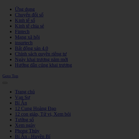
Joomla! 3 Templates
Ứng dụng
Chuyển đổi số
Kinh tế số
Kinh tế chia sẻ
Fintech
Mạng xã hội
insurtech
Bất động sản 4.0
Chính sách quyền riêng tư
Ngày khai trương năm mới
Hướng dẫn cúng khai trương
Goto Top
Trang chủ
Vạn Sự
Bí Ẩn
12 Cung Hoàng Đạo
12 con giáp, Tử vi, Xem bói
Tướng số
Xem ngày
Phong Thủy
Bí Ẩn - Huyền Bí