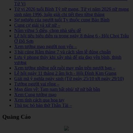
Tử Vi
Tử vi 2026 tuổi Bính Tý nữ mạng, Tử vi năm 2026 nữ mạng
sinh năm 1996, luận giải chi tiết theo từng tháng
Sự nghiệp của người tuổi Tỵ thuộc cung Bảo Bình
Cung cự giải và xử nữ –
Nắm vững 5 điều, chọn nhà siêu dễ
Lễ hội tiêu biểu diễn ra trong ngày 8 tháng 6 - Hội Chọi Trâu
Ở Đồ Sơn
Xem tướng mạo người non yểu –
3 bài cúng Rằm tháng 7 và cách sắm lễ đúng chuẩn
Lưu ý phong thủy khi xây nhà để gia đạo yên bình, thịnh
vượng
Xem tướng những nốt ruồi may mắn trên người bạn –
Lễ hội ngày 11 tháng 2 âm lịch - Hội Đình Kim Giang
Giải mã ý nghĩa ngày sinh (Từ ngày 25/10 tới ngày 29/10)
Tướng người vai rộng –
Mạn đàm về: Tam nam bất phú/ tứ nữ bất bần
Xem Cung tướng mạo
Xem tính cách qua hoa tay
Thủ tục bỏ bàn thờ Thần Tài –
Quảng Cáo