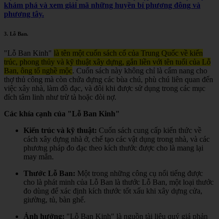
khám phá và xem giải mã những huyền bí phương đông và
phương tây.
3.
Lỗ Ban
.
"Lỗ Ban Kinh"
là tên một cuốn sách cổ của Trung Quốc về kiến
trúc, phong thủy và kỹ thuật xây dựng, gắn liền với tên tuổi của Lỗ
Ban, ông tổ nghề mộc
.
Cuốn sách này không chỉ là cẩm nang cho
thợ thủ công mà còn chứa đựng các bùa chú, phù chú liên quan đến
việc xây nhà, làm đồ đạc, và đôi khi được sử dụng trong các mục
đích tâm linh như trừ tà hoặc đòi nợ.
Các khía cạnh của "Lỗ Ban Kinh"
Kiến trúc và kỹ thuật:
Cuốn sách cung cấp kiến thức về
cách xây dựng nhà ở, chế tạo các vật dụng trong nhà, và các
phương pháp đo đạc theo kích thước được cho là mang lại
may mắn.
Thước Lỗ Ban:
Một trong những công cụ nổi tiếng được
cho là phát minh của Lỗ Ban là thước Lỗ Ban, một loại thước
đo dùng để xác định kích thước tốt xấu khi xây dựng cửa,
giường, tủ, bàn ghế.
Ảnh hưởng:
"Lỗ Ban Kinh" là nguồn tài liệu quý giá phản