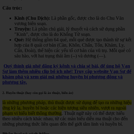
Cấu trúc:
Kinh (Chu Dịch):
Là phần gốc, được cho là do Chu Văn
vương biên soạn.
Truyện:
Là phần chú giải, lý thuyết và cách sử dụng phần
"Kinh", được cho là do Khổng Tử soạn.
Quẻ:
Hệ thống gồm 64 quẻ, mỗi quẻ được tạo thành từ sự kết
hợp của 8 quái cơ bản (Càn, Khôn, Chấn, Tốn, Khảm, Ly,
Cấn, Đoài), thể hiện các yếu tố cơ bản của vũ trụ. Mỗi quẻ có
sáu hào, với hai trạng thái âm (--) và dương (—).
Quý thính giả nhớ đăng ký kênh và chia sẻ bài, để ủng hộ Vạn
Sự làm thêm nhiều clip bổ ích nhé! Truy cập website Vạn Sự để
khám phá và xem giải mã những huyền bí phương đông và
phương tây.
2. Huyền thuật (hay còn gọi là ảo thuật, biến ảo)
là những phương pháp, thủ thuật được sử dụng để tạo ra những hiệu
ứng kỳ lạ, huyền bí hoặc các hiện tượng siêu nhiên, vượt ra ngoài
phạm vi hiểu biết thông thường
. Thuật ngữ này có thể được hiểu
theo nhiều cách khác nhau, từ các màn biểu diễn ma thuật cho đến
những phương thức liên quan đến thế giới tâm linh và huyền bí.