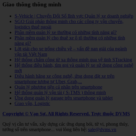
Giao thông thông minh
S-Vehicle | Chuyển Đổi Số lĩnh vực Quản lý xe doanh nghiệp
SGO Giải pháp thông minh cho các công ty vận chuyển,
logistics thuê ngoài
Phần mềm quản lý xe thường có những tính năng gì?
Phần mềm quản lý cho thuê xe ô tô thường có những tính
năng gì?
Lời giải cho xe trống chiều về – vấn đề nan giải của ngành
vận tải Việt Nam
Hệ thống chấm công từ xa thông minh qua vệ tinh STracking
Hệ thống điều hành, tìm gọi và quản lý xe sử dụng công nghệ
mới
Điều hành hãng xe công nghệ, ứng dụng đặt xe trên
smartphone tương tự Uber, Grab,...
Quản lý phương tiện cá nhân trên smartphone
Hệ thống quản lý vận tải ( S-TMS ) thông minh
Ứng dụng quản lý garage trên smartphone và tablet
Giao vận, Logistic
Copyright © Vạn Sự. All Rights Reserved.
Trực thuộc DVMS
Quý vị cần tư vấn, xây dựng các ứng dụng bói, tử vi, phong thủy,
tướng số trên smartphone... vui lòng liên hệ:
sale@dvms.vn