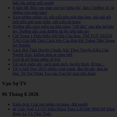
biết vận mệnh mỗi người
8 năm tới: Bốn con giáp xoè tay hứng lộc, làm 1 hưởng 10, là
những con giáp nào?
Xem tướng mệnh các nốt ruồi trên mặt đàn ông, giải mã nốt
ruồi trên mặt nam nhân, nốt ruồi cát hung
Hướng dẫn cách kiểm tra khả năng "vớt tiền" qua khe hở bàn
tay. Hướng dẫn xem đường tài lộc trên bàn tay
Chỉ Trong 1 Phút Hiểu Hết Sếp Của Bạn. TRÍ TUỆ NHÂN
TẠO Giải Mã Tính Cách Sếp Của Bạn Để Thăng Tiến Trong
Sự Nghiệp
Cách Bói Tình Duyên Chuẩn Xác Theo Truyện Kiều Của
Người Xưa, không phải ai cũng biết
Lịch là gì? Khái niệm về lịch
Tải sách miễn phí, sách kinh dịch, huyền thuật, lỗ ban...
Tử vi tuổi Ngọ 2023 nhiều cạnh tranh, lắm thị phi, làm ăn
khó. Trí Tuệ Nhân Tạo của Vạn Sự App tiên đoán
Vạn Sự TV
06 Tháng 8 2026
Kinh dịch: Giải mã mệnh cát hung, đời người
🌿 Giác Ngộ Là Gì? Hiểu Đúng Theo Lời Đức Phật Để Sống
Bình An Và Tỉnh Thức