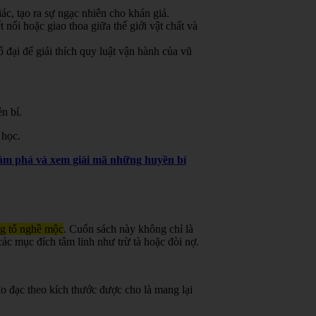
ác, tạo ra sự ngạc nhiên cho khán giả.
 nối hoặc giao thoa giữa thế giới vật chất và
đại để giải thích quy luật vận hành của vũ
n bí.
 học.
khám phá và xem giải mã những huyền bí
ng tổ nghề mộc
.
Cuốn sách này không chỉ là
ác mục đích tâm linh như trừ tà hoặc đòi nợ.
o đạc theo kích thước được cho là mang lại