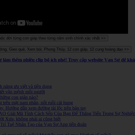
Sự làm thêm nhiều clip bổ ích nhé! Truy cập website Vạn Sự để k
 năng ưu việt và tiện dụng
iết vận mệnh mỗi người
 những con giáp nào?
i trên mặt nam nhân, nốt ruồi cát hung
ay. Hướng dẫn xem đường tài lộc trên bàn tay
O Giải Mã Tính Cách Sếp Của Bạn Để Thăng Tiến Trong Sự Nghiệ
 Xưa, không phải ai cũng biết
ó. Trí Tuệ Nhân Tạo của Vạn Sự App tiên đoán