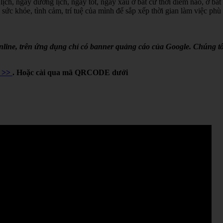
lịch, ngày dương lịch, ngày tốt, ngày xấu ở bất cứ thời điểm nào, ở bất
 sức khỏe, tình cảm, trí tuệ của mình để sắp xếp thời gian làm việc phù
online, trên ứng dụng chỉ có banner quảng cáo của Google. Chúng tô
Y >>
. Hoặc cài qua mã QRCODE dưới