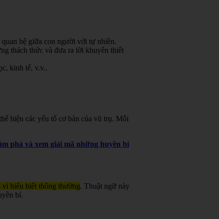
 quan hệ giữa con người với tự nhiên.
g thách thức và đưa ra lời khuyên thiết
, kinh tế, v.v.
.
ể hiện các yếu tố cơ bản của vũ trụ. Mỗi
khám phá và xem giải mã những huyền bí
 vi hiểu biết thông thường
. Thuật ngữ này
uyền bí.