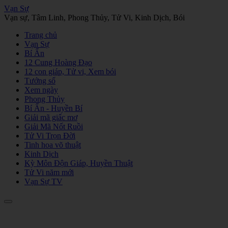
Vạn Sự
Vạn sự, Tâm Linh, Phong Thủy, Tử Vi, Kinh Dịch, Bói
Trang chủ
Vạn Sự
Bí Ẩn
12 Cung Hoàng Đạo
12 con giáp, Tử vi, Xem bói
Tướng số
Xem ngày
Phong Thủy
Bí Ẩn - Huyền Bí
Giải mã giấc mơ
Giải Mã Nốt Ruồi
Tử Vi Trọn Đời
Tinh hoa võ thuật
Kinh Dịch
Kỳ Môn Độn Giáp, Huyền Thuật
Tử Vi năm mới
Vạn Sự TV