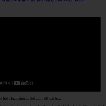
n gà mua vé số mấy? Mơ thấy con gà mua Vietlott số mấy?
hoặc bạn cũng có thể dùng để giải trí...