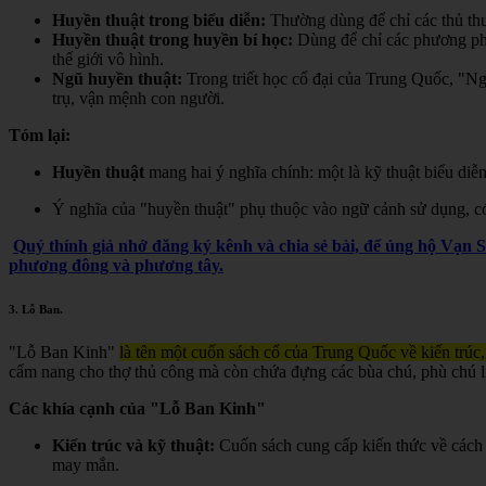
Huyền thuật trong biểu diễn:
Thường dùng để chỉ các thủ thuậ
Huyền thuật trong huyền bí học:
Dùng để chỉ các phương pháp,
thế giới vô hình.
Ngũ huyền thuật:
Trong triết học cổ đại của Trung Quốc, "Ngũ
trụ, vận mệnh con người.
Tóm lại:
Huyền thuật
mang hai ý nghĩa chính: một là kỹ thuật biểu diễn
Ý nghĩa của "huyền thuật" phụ thuộc vào ngữ cảnh sử dụng, có t
Quý thính giả nhớ đăng ký kênh và chia sẻ bài, để ủng hộ Vạn 
phương đông và phương tây.
3.
Lỗ Ban
.
"Lỗ Ban Kinh"
là tên một cuốn sách cổ của Trung Quốc về kiến trúc,
cẩm nang cho thợ thủ công mà còn chứa đựng các bùa chú, phù chú liê
Các khía cạnh của "Lỗ Ban Kinh"
Kiến trúc và kỹ thuật:
Cuốn sách cung cấp kiến thức về cách 
may mắn.