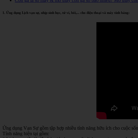
Con gà là số mấy & mơ thấy con gà số bao nhiêu? Mơ thấy co
1. Ứng dụng Lịch vạn sự, nhịp sinh học, tử vi, bói,... cho điện thoại và máy tính bảng:
Ứng dụng Vạn Sự gồm tập hợp nhiều tính năng hữu ích cho cuộc sống 
Tính năng hiện tại gồm: