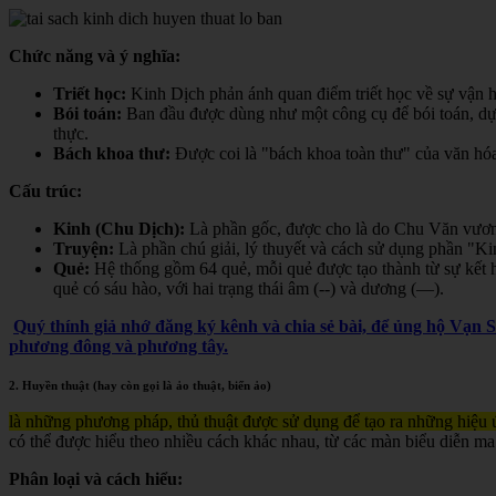
Chức năng và ý nghĩa:
Triết học:
Kinh Dịch phản ánh quan điểm triết học về sự vận hà
Bói toán:
Ban đầu được dùng như một công cụ để bói toán, dự đ
thực.
Bách khoa thư:
Được coi là "bách khoa toàn thư" của văn hóa 
Cấu trúc:
Kinh (Chu Dịch):
Là phần gốc, được cho là do Chu Văn vươn
Truyện:
Là phần chú giải, lý thuyết và cách sử dụng phần "K
Quẻ:
Hệ thống gồm 64 quẻ, mỗi quẻ được tạo thành từ sự kết h
quẻ có sáu hào, với hai trạng thái âm (--) và dương (—).
Quý thính giả nhớ đăng ký kênh và chia sẻ bài, để ủng hộ Vạn 
phương đông và phương tây.
2. Huyền thuật (hay còn gọi là ảo thuật, biến ảo)
là những phương pháp, thủ thuật được sử dụng để tạo ra những hiệu ứ
có thể được hiểu theo nhiều cách khác nhau, từ các màn biểu diễn ma
Phân loại và cách hiểu: