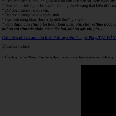
* Lịch vạn niên là tiện ích giúp bạn tra cứu lịch vạn sự, xem ngày âm 
* Xem nhịp sinh học: cho bạn biết thông tin về trạng thái biến đổi của
* Dự đoán tương lai qua tên.
* Dự đoán tương lai qua ngày sinh.
* Các tính năng khác được cập nhật thường xuyên.
* Ứng dụng của chúng tôi hoàn toàn miễn phí, chạy offline hoặc 
không cài cắm các phần mềm độc hại, không gây tốn pin,...
Cài miễn phí và an toàn khi sử dụng trên Google Play, TẠI ĐÂ
2. Ứng dụng La Bàn Phong Thủy, hoàng đạo, con giáp... cho điện thoại và máy tính bảng.