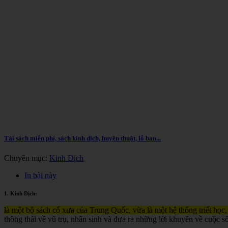
Tải sách miễn phí, sách kinh dịch, huyền thuật, lỗ ban...
Chuyên mục:
Kinh Dịch
In bài này
1. Kinh Dịch:
là một bộ sách cổ xưa của Trung Quốc, vừa là một hệ thống triết học,
thông thái về vũ trụ, nhân sinh và đưa ra những lời khuyên về cuộc s