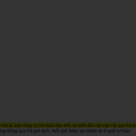
 vừa là một công cụ bói toán dựa trên sự biến đổi của vạn vật qua hai 
ống thông qua 64 quẻ dịch, mỗi quẻ được tạo thành từ 8 quái cơ bản.