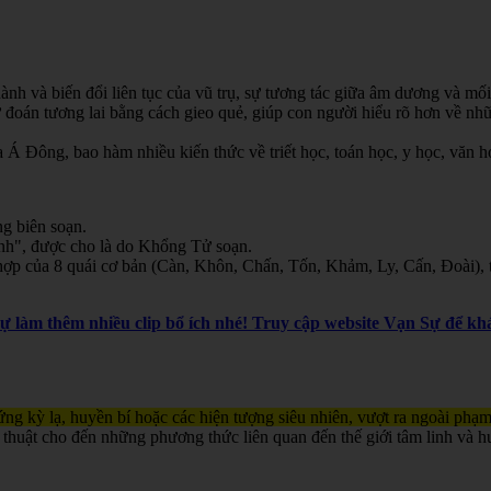
nh và biến đổi liên tục của vũ trụ, sự tương tác giữa âm dương và mối
oán tương lai bằng cách gieo quẻ, giúp con người hiểu rõ hơn về nhữn
Á Đông, bao hàm nhiều kiến thức về triết học, toán học, y học, văn học
g biên soạn.
inh", được cho là do Khổng Tử soạn.
ợp của 8 quái cơ bản (Càn, Khôn, Chấn, Tốn, Khảm, Ly, Cấn, Đoài), th
Sự làm thêm nhiều clip bổ ích nhé! Truy cập website Vạn Sự để 
ng kỳ lạ, huyền bí hoặc các hiện tượng siêu nhiên, vượt ra ngoài phạm
 thuật cho đến những phương thức liên quan đến thế giới tâm linh và h