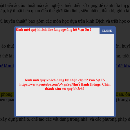
t biến ảo, ảo thuật mà các nghệ sĩ biểu diễn sử dụng để đánh lừa thị gi
 kỹ thuật liên quan đến thế giới tâm linh, siêu nhiên, thần bí, giúp kết
 huyền thuật" bao gồm các môn học dựa trên kinh Dịch và triết học cổ 
Kính mời quý khách like fanpage ủng hộ Vạn Sự !
 ảo thuật, hai là phương pháp giải thích các hiện tượng siêu nhiên, huyề
hể là một hình thức giải trí hoặc là một phần của các tín ngưỡng, triết
Sự làm thêm nhiều clip bổ ích nhé! Truy cập website Vạn Sự để 
Kính mời quý khách đăng ký nhận clip từ Vạn Sự TV
https://www.youtube.com/c/VạnSựNhưÝHạnhThônge, Chân
thành cảm ơn quý khách!
 phong thủy và kỹ thuật xây dựng, gắn liền với tên tuổi của Lỗ Ban, ô
n quan đến việc xây nhà, làm đồ đạc, và đôi khi được sử dụng trong c
xây dựng nhà ở, chế tạo các vật dụng trong nhà, và các phương pháp đ