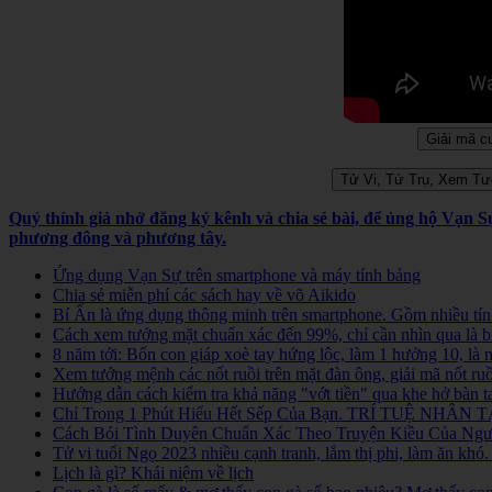
Quý thính giả nhớ đăng ký kênh và chia sẻ bài, để ủng hộ Vạn 
phương đông và phương tây.
Ứng dụng Vạn Sự trên smartphone và máy tính bảng
Chia sẻ miễn phí các sách hay về võ Aikido
Bí Ẩn là ứng dụng thông minh trên smartphone. Gồm nhiều tính
Cách xem tướng mặt chuẩn xác đến 99%, chỉ cần nhìn qua là b
8 năm tới: Bốn con giáp xoè tay hứng lộc, làm 1 hưởng 10, là
Xem tướng mệnh các nốt ruồi trên mặt đàn ông, giải mã nốt ruồ
Hướng dẫn cách kiểm tra khả năng "vớt tiền" qua khe hở bàn t
Chỉ Trong 1 Phút Hiểu Hết Sếp Của Bạn. TRÍ TUỆ NHÂN TẠ
Cách Bói Tình Duyên Chuẩn Xác Theo Truyện Kiều Của Người
Tử vi tuổi Ngọ 2023 nhiều cạnh tranh, lắm thị phi, làm ăn kh
Lịch là gì? Khái niệm về lịch