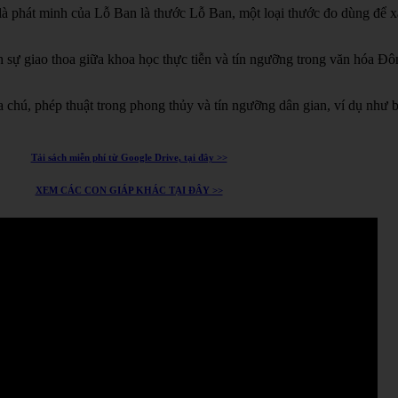
à phát minh của Lỗ Ban là thước Lỗ Ban, một loại thước đo dùng để xá
h sự giao thoa giữa khoa học thực tiễn và tín ngưỡng trong văn hóa Đ
chú, phép thuật trong phong thủy và tín ngưỡng dân gian, ví dụ như 
Tải sách miễn phí từ Google Drive, tại đây >>
XEM CÁC CON GIÁP KHÁC TẠI ĐÂY >>