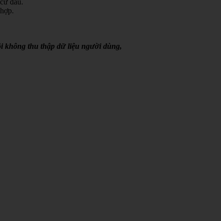
 cứ đâu.
 hợp.
i không thu thập dữ liệu người dùng,