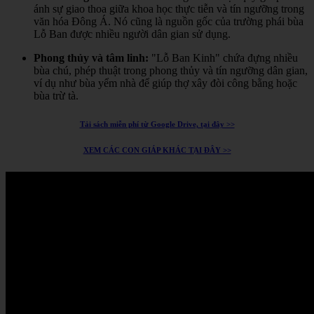
ánh sự giao thoa giữa khoa học thực tiễn và tín ngưỡng trong
văn hóa Đông Á.
Nó cũng là nguồn gốc của trường phái bùa
Lỗ Ban được nhiều người dân gian sử dụng.
Phong thủy và tâm linh:
"Lỗ Ban Kinh" chứa đựng nhiều
bùa chú, phép thuật trong phong thủy và tín ngưỡng dân gian,
ví dụ như bùa yểm nhà để giúp thợ xây đòi công bằng hoặc
bùa trừ tà.
Tải sách miễn phí từ Google Drive, tại đây >>
XEM CÁC CON GIÁP KHÁC TẠI ĐÂY >>