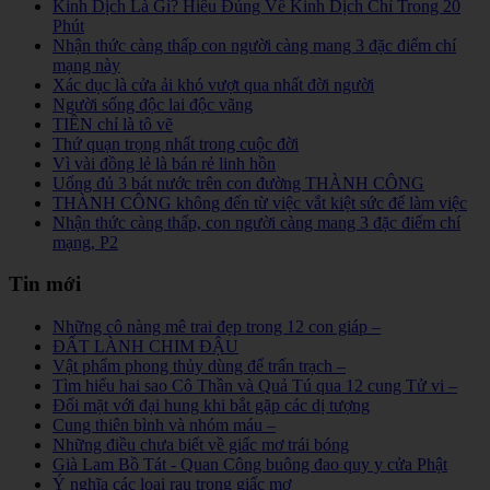
Kinh Dịch Là Gì? Hiểu Đúng Về Kinh Dịch Chỉ Trong 20
Phút
Nhận thức càng thấp con người càng mang 3 đặc điểm chí
mạng này
Xác dục là cửa ải khó vượt qua nhất đời người
Người sống độc lai độc vãng
TIỀN chỉ là tô vẽ
Thứ quạn trọng nhất trong cuộc đời
Vì vài đồng lẻ là bán rẻ linh hồn
Uống đủ 3 bát nước trên con đường THÀNH CÔNG
THÀNH CÔNG không đến từ việc vắt kiệt sức để làm việc
Nhận thức càng thấp, con người càng mang 3 đặc điểm chí
mạng, P2
Tin mới
Những cô nàng mê trai đẹp trong 12 con giáp –
ĐẤT LÀNH CHIM ĐẬU
Vật phẩm phong thủy dùng để trấn trạch –
Tìm hiểu hai sao Cô Thần và Quả Tú qua 12 cung Tử vi –
Đối mặt với đại hung khi bắt gặp các dị tượng
Cung thiên bình và nhóm máu –
Những điều chưa biết về giấc mơ trái bóng
Già Lam Bồ Tát - Quan Công buông đao quy y cửa Phật
Ý nghĩa các loại rau trong giấc mơ