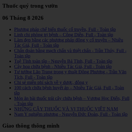
Thuốc quý trong vườn
06 Tháng 8 2026
Phương pháp chế biến thuốc cổ truyền, Full - Toàn tập
Linh chi phòng trị bệnh – Công Diễn, Full - Toàn tập
Làm đẹp bằng các phương pháp đông y cổ truyền – Nhiều
Tác Giả, Full - Toàn tập
Chẩn đoán bằng mạch chẩn và thiệt chẩn - Trần Thúy, Full -
Toàn tập
Tuệ Tĩnh toàn tập - Nguyễn Bá Tĩnh, Full - Toàn tập
Cây hoa chữa bệnh - Nhiều Tác Giả, Full - Toàn tập
Tư tưởng Lão Trang trong y thuật Đông Phương - Trần Văn
Tích, Full - Toàn tập
Chi sẻ miễn phí sách về y dược, đông y
100 cách chữa bệnh huyết áp – Nhiều Tác Giả, Full - Toàn
tập
Món ăn bài thuốc trái cây chữa bệnh – Vương Học Điển, Full
- Toàn tập
NHỮNG CÂY THUỐC VÀ VỊ THUỐC VIỆT NAM
Nam Y nghiệm phương - Nguyễn Đức Đoàn, Full - Toàn tập
Giao thông thông minh