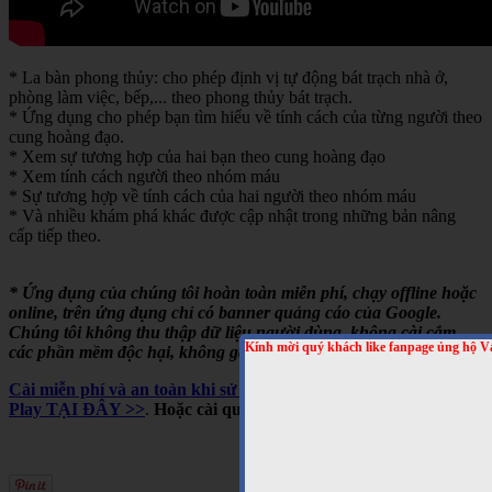
* La bàn phong thủy: cho phép định vị tự động bát trạch nhà ở,
phòng làm việc, bếp,... theo phong thủy bát trạch.
* Ứng dụng cho phép bạn tìm hiểu về tính cách của từng người theo
cung hoàng đạo.
* Xem sự tương hợp của hai bạn theo cung hoàng đạo
* Xem tính cách người theo nhóm máu
* Sự tương hợp về tính cách của hai người theo nhóm máu
* Và nhiều khám phá khác được cập nhật trong những bản nâng
cấp tiếp theo.
* Ứng dụng của chúng tôi hoàn toàn miễn phí, chạy offline hoặc
online, trên ứng dụng chỉ có banner quảng cáo của Google.
Chúng tôi không thu thập dữ liệu người dùng, không cài cắm
Kính mời quý khách like fanpage ủng hộ V
các phần mềm độc hại, không gây tốn pin,...
Cài miễn phí và an toàn khi sử dụng cho Android, trên Google
Play TẠI ĐÂY >>
.
Hoặc cài qua mã QRCODE sau