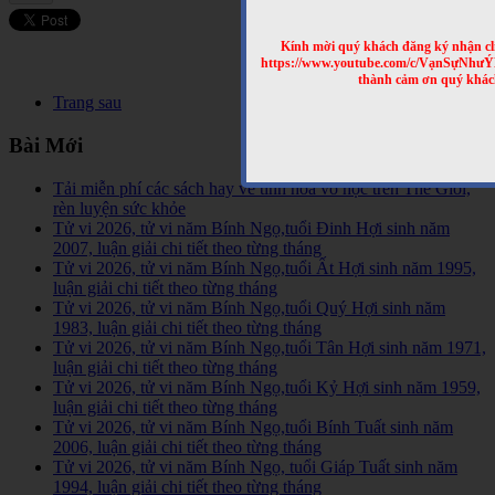
Kính mời quý khách đăng ký nhận cl
https://www.youtube.com/c/VạnSựNhư
thành cảm ơn quý khác
Trang sau
Bài Mới
Tải miễn phí các sách hay về tinh hoa võ học trên Thế Giới,
rèn luyện sức khỏe
Tử vi 2026, tử vi năm Bính Ngọ,tuổi Đinh Hợi sinh năm
2007, luận giải chi tiết theo từng tháng
Tử vi 2026, tử vi năm Bính Ngọ,tuổi Ất Hợi sinh năm 1995,
luận giải chi tiết theo từng tháng
Tử vi 2026, tử vi năm Bính Ngọ,tuổi Quý Hợi sinh năm
1983, luận giải chi tiết theo từng tháng
Tử vi 2026, tử vi năm Bính Ngọ,tuổi Tân Hợi sinh năm 1971,
luận giải chi tiết theo từng tháng
Tử vi 2026, tử vi năm Bính Ngọ,tuổi Kỷ Hợi sinh năm 1959,
luận giải chi tiết theo từng tháng
Tử vi 2026, tử vi năm Bính Ngọ,tuổi Bính Tuất sinh năm
2006, luận giải chi tiết theo từng tháng
Tử vi 2026, tử vi năm Bính Ngọ, tuổi Giáp Tuất sinh năm
1994, luận giải chi tiết theo từng tháng