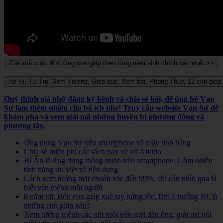
Quý thính giả nhớ đăng ký kênh và chia sẻ bài, để ủng hộ Vạn
Sự làm thêm nhiều clip bổ ích nhé! Truy cập website Vạn Sự để
khám phá và xem giải mã những huyền bí phương đông và
phương tây.
Ứng dụng Vạn Sự trên smartphone và máy tính bảng
Chia sẻ miễn phí các sách hay về võ Aikido
Bí Ẩn là ứng dụng thông minh trên smartphone. Gồm nhiều
tính năng ưu việt và tiện dụng
Cách xem tướng mặt chuẩn xác đến 99%, chỉ cần nhìn qua là
biết vận mệnh mỗi người
8 năm tới: Bốn con giáp xoè tay hứng lộc, làm 1 hưởng 10, là
những con giáp nào?
Xem tướng mệnh các nốt ruồi trên mặt đàn ông, giải mã nốt