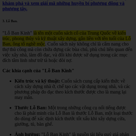
khám phá và xem giải mã những huyền bí phương đông và
phương tây.
3.
Lỗ Ban
.
"Lỗ Ban Kinh"
là tên một cuốn sách cổ của Trung Quốc về kiến
trúc, phong thủy và kỹ thuật xây dựng, gắn liền với tên tuổi của Lỗ
Ban, ông tổ nghề mộc
.
Cuốn sách này không chỉ là cẩm nang cho
thợ thủ công mà còn chứa đựng các bùa chú, phù chú liên quan đến
việc xây nhà, làm đồ đạc, và đôi khi được sử dụng trong các mục
đích tâm linh như trừ tà hoặc đòi nợ.
Các khía cạnh của "Lỗ Ban Kinh"
Kiến trúc và kỹ thuật:
Cuốn sách cung cấp kiến thức về
cách xây dựng nhà ở, chế tạo các vật dụng trong nhà, và các
phương pháp đo đạc theo kích thước được cho là mang lại
may mắn.
Thước Lỗ Ban:
Một trong những công cụ nổi tiếng được
cho là phát minh của Lỗ Ban là thước Lỗ Ban, một loại thước
đo dùng để xác định kích thước tốt xấu khi xây dựng cửa,
giường, tủ, bàn ghế.
Ảnh hưởng:
"Lỗ Ban Kinh" là nguồn tài liệu quý giá phản