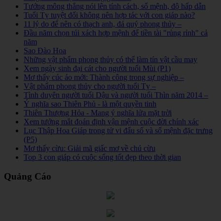
Tướng mông thẳng nói lên tính cách, số mệnh, độ hấp dẫn
Tuổi Tỵ tuyệt đối không nên hợp tác với con giáp nào?
11 lý do để nên có thạch anh, đá quý phong thủy –
Đầu năm chọn túi xách hợp mệnh để tiền tài "rủng rỉnh" cả
năm
Sao Đào Hoa
Những vật phẩm phong thủy có thể làm tín vật cầu may
Xem ngày sinh đại cát cho người tuổi Mùi (P1)
Mơ thấy cúc áo mới: Thành công trong sự nghiệp –
Vật phẩm phong thủy cho người tuổi Tỵ –
Tình duyên người tuổi Dậu và người tuổi Thìn năm 2014 –
Ý nghĩa sao Thiên Phủ - là một quyền tinh
Thiên Thượng Hỏa - Mang ý nghĩa lửa mặt trời
Xem tướng mắt đoán định vận mệnh cuộc đời chính xác
Lục Thập Hoa Giáp trong tử vi đẩu số và số mệnh đặc trưng
(P5)
Mơ thấy cừu: Giải mã giấc mơ về chú cừu
Top 3 con giáp có cuộc sống tốt đẹp theo thời gian
Quảng Cáo