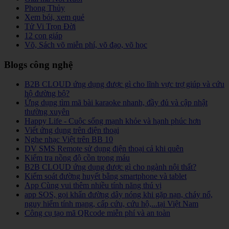
Phong Thủy
Xem bói, xem quẻ
Tử Vi Trọn Đời
12 con giáp
Võ, Sách võ miễn phí, võ đạo, võ học
Blogs công nghệ
B2B CLOUD ứng dụng được gì cho lĩnh vực trợ giúp và cứu
hộ đường bộ?
Ứng dụng tìm mã bài karaoke nhanh, đầy đủ và cập nhật
thường xuyên
Happy Life - Cuộc sống mạnh khỏe và hạnh phúc hơn
Viết ứng dụng trên điện thoại
Nghe nhạc Việt trên BB 10
DV SMS Remote sử dụng điện thoại cả khi quên
Kiểm tra nồng độ cồn trong máu
B2B CLOUD ứng dụng được gì cho ngành nội thất?
Kiểm soát đường huyết bằng smartphone và tablet
App Cùng vui thêm nhiều tính năng thú vị
app SOS, gọi khẩn đường dây nóng khi gặp nạn, cháy nổ,
nguy hiểm tính mạng, cấp cứu, cứu hộ,...tại Việt Nam
Công cụ tạo mã QRcode miễn phí và an toàn