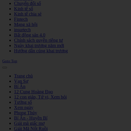
Chuyển đổi số
Kinh tế số
Kinh tế chia sẻ
Fintech
Mạng xã hội
insurtech
Bất động sản 4.0
Chính sách quyền riêng tư
Ngày khai trương năm mới
Hướng dẫn cúng khai trương
Goto Top
Trang chủ
Vạn Sự
Bí Ẩn
12 Cung Hoàng Đạo
12 con giáp, Tử vi, Xem bói
Tướng số
Xem ngày
Phong Thủy
Bí Ẩn - Huyền Bí
Giải mã giấc mơ
Giải Mã Nốt Ruồi