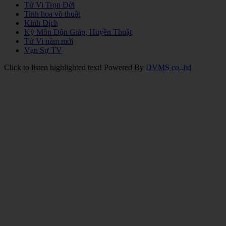
Tử Vi Trọn Đời
Tinh hoa võ thuật
Kinh Dịch
Kỳ Môn Độn Giáp, Huyền Thuật
Tử Vi năm mới
Vạn Sự TV
Click to listen highlighted text!
Powered By
DVMS co.,ltd