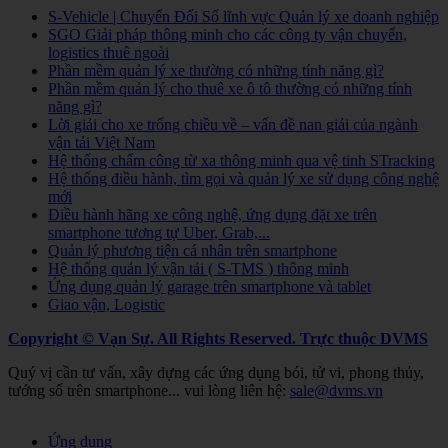
S-Vehicle | Chuyển Đổi Số lĩnh vực Quản lý xe doanh nghiệp
SGO Giải pháp thông minh cho các công ty vận chuyển,
logistics thuê ngoài
Phần mềm quản lý xe thường có những tính năng gì?
Phần mềm quản lý cho thuê xe ô tô thường có những tính
năng gì?
Lời giải cho xe trống chiều về – vấn đề nan giải của ngành
vận tải Việt Nam
Hệ thống chấm công từ xa thông minh qua vệ tinh STracking
Hệ thống điều hành, tìm gọi và quản lý xe sử dụng công nghệ
mới
Điều hành hãng xe công nghệ, ứng dụng đặt xe trên
smartphone tương tự Uber, Grab,...
Quản lý phương tiện cá nhân trên smartphone
Hệ thống quản lý vận tải ( S-TMS ) thông minh
Ứng dụng quản lý garage trên smartphone và tablet
Giao vận, Logistic
Copyright © Vạn Sự. All Rights Reserved.
Trực thuộc DVMS
Quý vị cần tư vấn, xây dựng các ứng dụng bói, tử vi, phong thủy,
tướng số trên smartphone... vui lòng liên hệ:
sale@dvms.vn
Joomla! 3 Templates
Ứng dụng