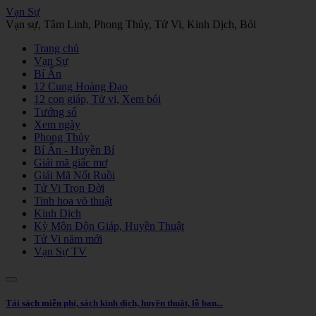
Vạn Sự
Vạn sự, Tâm Linh, Phong Thủy, Tử Vi, Kinh Dịch, Bói
Trang chủ
Vạn Sự
Bí Ẩn
12 Cung Hoàng Đạo
12 con giáp, Tử vi, Xem bói
Tướng số
Xem ngày
Phong Thủy
Bí Ẩn - Huyền Bí
Giải mã giấc mơ
Giải Mã Nốt Ruồi
Tử Vi Trọn Đời
Tinh hoa võ thuật
Kinh Dịch
Kỳ Môn Độn Giáp, Huyền Thuật
Tử Vi năm mới
Vạn Sự TV
Tải sách miễn phí, sách kinh dịch, huyền thuật, lỗ ban...