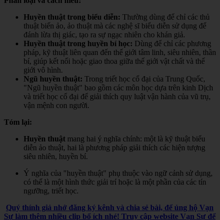
Phân loại và cách hiểu:
Huyền thuật trong biểu diễn:
Thường dùng để chỉ các thủ
thuật biến ảo, ảo thuật mà các nghệ sĩ biểu diễn sử dụng để
đánh lừa thị giác, tạo ra sự ngạc nhiên cho khán giả.
Huyền thuật trong huyền bí học:
Dùng để chỉ các phương
pháp, kỹ thuật liên quan đến thế giới tâm linh, siêu nhiên, thần
bí, giúp kết nối hoặc giao thoa giữa thế giới vật chất và thế
giới vô hình.
Ngũ huyền thuật:
Trong triết học cổ đại của Trung Quốc,
"Ngũ huyền thuật" bao gồm các môn học dựa trên kinh Dịch
và triết học cổ đại để giải thích quy luật vận hành của vũ trụ,
vận mệnh con người.
Tóm lại:
Huyền thuật
mang hai ý nghĩa chính: một là kỹ thuật biểu
diễn ảo thuật, hai là phương pháp giải thích các hiện tượng
siêu nhiên, huyền bí.
Ý nghĩa của "huyền thuật" phụ thuộc vào ngữ cảnh sử dụng,
có thể là một hình thức giải trí hoặc là một phần của các tín
ngưỡng, triết học.
Quý thính giả nhớ đăng ký kênh và chia sẻ bài, để ủng hộ Vạn
Sự làm thêm nhiều clip bổ ích nhé! Truy cập website Vạn Sự để