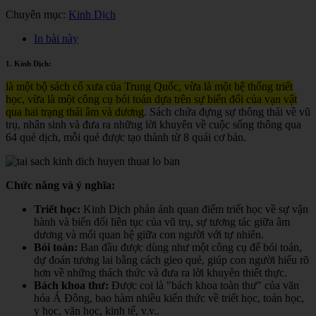
Chuyên mục:
Kinh Dịch
In bài này
1. Kinh Dịch:
là một bộ sách cổ xưa của Trung Quốc, vừa là một hệ thống triết
học, vừa là một công cụ bói toán dựa trên sự biến đổi của vạn vật
qua hai trạng thái âm và dương
. Sách chứa đựng sự thông thái về vũ
trụ, nhân sinh và đưa ra những lời khuyên về cuộc sống thông qua
64 quẻ dịch, mỗi quẻ được tạo thành từ 8 quái cơ bản.
Chức năng và ý nghĩa:
Triết học:
Kinh Dịch phản ánh quan điểm triết học về sự vận
hành và biến đổi liên tục của vũ trụ, sự tương tác giữa âm
dương và mối quan hệ giữa con người với tự nhiên.
Bói toán:
Ban đầu được dùng như một công cụ để bói toán,
dự đoán tương lai bằng cách gieo quẻ, giúp con người hiểu rõ
hơn về những thách thức và đưa ra lời khuyên thiết thực.
Bách khoa thư:
Được coi là "bách khoa toàn thư" của văn
hóa Á Đông, bao hàm nhiều kiến thức về triết học, toán học,
y học, văn học, kinh tế, v.v.
.