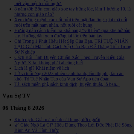
biết vận mệnh mỗi người
8 năm tới: Bốn con giáp xoè tay hứng lộc, làm 1 hưởng 10, là
những con giáp nào?
Xem tướng mệnh các nốt ruồi trên mặt đàn ông, giải mã nốt
ruồi trên mặt nam nhân, nốt ruồi cát hung
Hướng dẫn cách kiểm tra khả năng "vớt tiền" qua khe hở bàn
tay. Hướng dẫn xem đường tài lộc trên bàn tay
Chỉ Trong 1 Phút Hiểu Hết Sếp Của Bạn. TRÍ TUỆ NHÂN
TẠO Giải Mã Tính Cách Sếp Của Bạn Để Thăng Tiến Trong
Sự Nghiệp
Cách Bói Tình Duyên Chuẩn Xác Theo Truyện Kiều Của
Người Xưa, không phải ai cũng biết
Lịch là gì? Khái niệm về lịch
Tử vi tuổi Ngọ 2023 nhiều cạnh tranh, lắm thị phi, làm ăn
khó. Trí Tuệ Nhân Tạo của Vạn Sự App tiên đoán
Tải sách miễn phí, sách kinh dịch, huyền thuật, lỗ ban...
Vạn Sự TV
06 Tháng 8 2026
Kinh dịch: Giải mã mệnh cát hung, đời người
🌿 Giác Ngộ Là Gì? Hiểu Đúng Theo Lời Đức Phật Để Sống
Bình An Và Tỉnh Thức