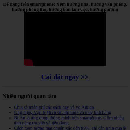
Dễ dàng trên smartphone: Xem hướng nhà, hướng văn phòng,
hướng phòng thờ, hướng bàn làm việc, hướng giường
Cài đặt ngay >>
Nhiều người quan tâm
Chia sẻ miễn phí các sách hay về võ Aikido
Ứng dụng Vạn Sự trên smartphone và máy tính bảng
Bí Ẩn là ứng dụng thông minh trên smartphone. Gồm nhiều
tính năng ưu việt và tiện dụng
Cách xem tướng mặt chuẩn xác đến 99%, chỉ cần nhìn qua là