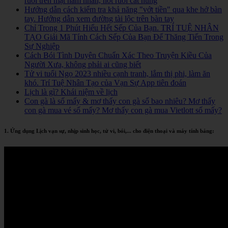
ruồi trên mặt nam nhân, nốt ruồi cát hung
Hướng dẫn cách kiểm tra khả năng "vớt tiền" qua khe hở bàn
tay. Hướng dẫn xem đường tài lộc trên bàn tay
Chỉ Trong 1 Phút Hiểu Hết Sếp Của Bạn. TRÍ TUỆ NHÂN
TẠO Giải Mã Tính Cách Sếp Của Bạn Để Thăng Tiến Trong
Sự Nghiệp
Cách Bói Tình Duyên Chuẩn Xác Theo Truyện Kiều Của
Người Xưa, không phải ai cũng biết
Tử vi tuổi Ngọ 2023 nhiều cạnh tranh, lắm thị phi, làm ăn
khó. Trí Tuệ Nhân Tạo của Vạn Sự App tiên đoán
Lịch là gì? Khái niệm về lịch
Con gà là số mấy & mơ thấy con gà số bao nhiêu? Mơ thấy
con gà mua vé số mấy? Mơ thấy con gà mua Vietlott số mấy?
1. Ứng dụng Lịch vạn sự, nhịp sinh học, tử vi, bói,... cho điện thoại và máy tính bảng: