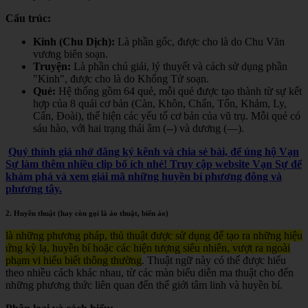
Cấu trúc:
Kinh (Chu Dịch):
Là phần gốc, được cho là do Chu Văn
vương biên soạn.
Truyện:
Là phần chú giải, lý thuyết và cách sử dụng phần
"Kinh", được cho là do Khổng Tử soạn.
Quẻ:
Hệ thống gồm 64 quẻ, mỗi quẻ được tạo thành từ sự kết
hợp của 8 quái cơ bản (Càn, Khôn, Chấn, Tốn, Khảm, Ly,
Cấn, Đoài), thể hiện các yếu tố cơ bản của vũ trụ. Mỗi quẻ có
sáu hào, với hai trạng thái âm (--) và dương (—).
Quý thính giả nhớ đăng ký kênh và chia sẻ bài, để ủng hộ Vạn
Sự làm thêm nhiều clip bổ ích nhé! Truy cập website Vạn Sự để
khám phá và xem giải mã những huyền bí phương đông và
phương tây.
2. Huyền thuật (hay còn gọi là ảo thuật, biến ảo)
là những phương pháp, thủ thuật được sử dụng để tạo ra những hiệu
ứng kỳ lạ, huyền bí hoặc các hiện tượng siêu nhiên, vượt ra ngoài
phạm vi hiểu biết thông thường
. Thuật ngữ này có thể được hiểu
theo nhiều cách khác nhau, từ các màn biểu diễn ma thuật cho đến
những phương thức liên quan đến thế giới tâm linh và huyền bí.