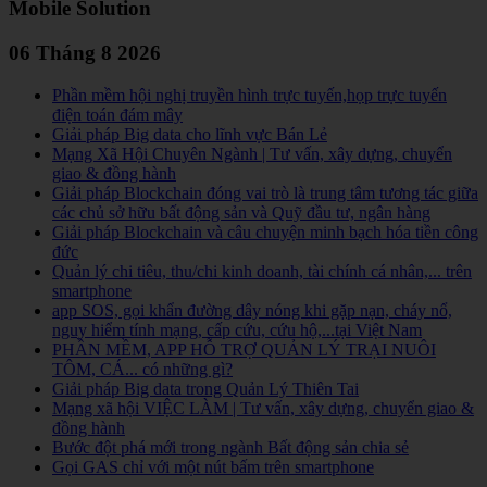
Mobile Solution
06 Tháng 8 2026
Phần mềm hội nghị truyền hình trực tuyến,họp trực tuyến
điện toán đám mây
Giải pháp Big data cho lĩnh vực Bán Lẻ
Mạng Xã Hội Chuyên Ngành | Tư vấn, xây dựng, chuyển
giao & đồng hành
Giải pháp Blockchain đóng vai trò là trung tâm tương tác giữa
các chủ sở hữu bất động sản và Quỹ đầu tư, ngân hàng
Giải pháp Blockchain và câu chuyện minh bạch hóa tiền công
đức
Quản lý chi tiêu, thu/chi kinh doanh, tài chính cá nhân,... trên
smartphone
app SOS, gọi khẩn đường dây nóng khi gặp nạn, cháy nổ,
nguy hiểm tính mạng, cấp cứu, cứu hộ,...tại Việt Nam
PHẦN MỀM, APP HỖ TRỢ QUẢN LÝ TRẠI NUÔI
TÔM, CÁ... có những gì?
Giải pháp Big data trong Quản Lý Thiên Tai
Mạng xã hội VIỆC LÀM | Tư vấn, xây dựng, chuyển giao &
đồng hành
Bước đột phá mới trong ngành Bất động sản chia sẻ
Gọi GAS chỉ với một nút bấm trên smartphone