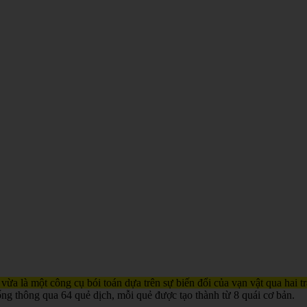
 vừa là một công cụ bói toán dựa trên sự biến đổi của vạn vật qua hai 
ống thông qua 64 quẻ dịch, mỗi quẻ được tạo thành từ 8 quái cơ bản.