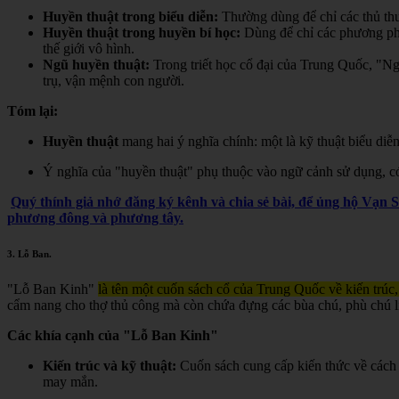
Huyền thuật trong biểu diễn:
Thường dùng để chỉ các thủ thuậ
Huyền thuật trong huyền bí học:
Dùng để chỉ các phương pháp,
thế giới vô hình.
Ngũ huyền thuật:
Trong triết học cổ đại của Trung Quốc, "Ngũ
trụ, vận mệnh con người.
Tóm lại:
Huyền thuật
mang hai ý nghĩa chính: một là kỹ thuật biểu diễn
Ý nghĩa của "huyền thuật" phụ thuộc vào ngữ cảnh sử dụng, có t
Quý thính giả nhớ đăng ký kênh và chia sẻ bài, để ủng hộ Vạn 
phương đông và phương tây.
3.
Lỗ Ban
.
"Lỗ Ban Kinh"
là tên một cuốn sách cổ của Trung Quốc về kiến trúc,
cẩm nang cho thợ thủ công mà còn chứa đựng các bùa chú, phù chú liê
Các khía cạnh của "Lỗ Ban Kinh"
Kiến trúc và kỹ thuật:
Cuốn sách cung cấp kiến thức về cách 
may mắn.