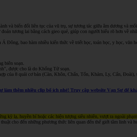
nh và biến đổi liên tục của vũ trụ, sự tương tác giữa âm dương và mối
oán tương lai bằng cách gieo quẻ, giúp con người hiểu rõ hơn về nhữn
Á Đông, bao hàm nhiều kiến thức về triết học, toán học, y học, văn học
g biên soạn.
inh", được cho là do Khổng Tử soạn.
ợp của 8 quái cơ bản (Càn, Khôn, Chấn, Tốn, Khảm, Ly, Cấn, Đoài), th
Sự làm thêm nhiều clip bổ ích nhé! Truy cập website Vạn Sự để 
ng kỳ lạ, huyền bí hoặc các hiện tượng siêu nhiên, vượt ra ngoài phạm
 thuật cho đến những phương thức liên quan đến thế giới tâm linh và h