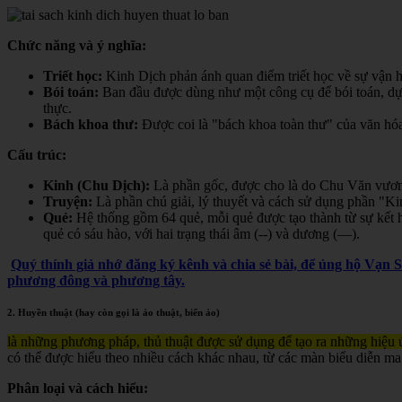
Chức năng và ý nghĩa:
Triết học:
Kinh Dịch phản ánh quan điểm triết học về sự vận hà
Bói toán:
Ban đầu được dùng như một công cụ để bói toán, dự đ
thực.
Bách khoa thư:
Được coi là "bách khoa toàn thư" của văn hóa 
Cấu trúc:
Kinh (Chu Dịch):
Là phần gốc, được cho là do Chu Văn vươn
Truyện:
Là phần chú giải, lý thuyết và cách sử dụng phần "K
Quẻ:
Hệ thống gồm 64 quẻ, mỗi quẻ được tạo thành từ sự kết h
quẻ có sáu hào, với hai trạng thái âm (--) và dương (—).
Quý thính giả nhớ đăng ký kênh và chia sẻ bài, để ủng hộ Vạn 
phương đông và phương tây.
2. Huyền thuật (hay còn gọi là ảo thuật, biến ảo)
là những phương pháp, thủ thuật được sử dụng để tạo ra những hiệu ứ
có thể được hiểu theo nhiều cách khác nhau, từ các màn biểu diễn ma
Phân loại và cách hiểu: