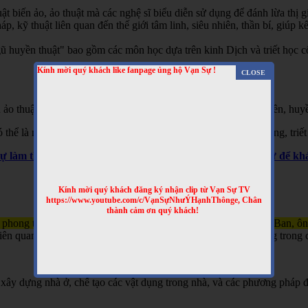
t biến ảo, ảo thuật mà các nghệ sĩ biểu diễn sử dụng để đánh lừa thị gi
 kỹ thuật liên quan đến thế giới tâm linh, siêu nhiên, thần bí, giúp kết
 huyền thuật" bao gồm các môn học dựa trên kinh Dịch và triết học cổ 
Kính mời quý khách like fanpage ủng hộ Vạn Sự !
 ảo thuật, hai là phương pháp giải thích các hiện tượng siêu nhiên, huyề
hể là một hình thức giải trí hoặc là một phần của các tín ngưỡng, triết
Sự làm thêm nhiều clip bổ ích nhé! Truy cập website Vạn Sự để 
Kính mời quý khách đăng ký nhận clip từ Vạn Sự TV
https://www.youtube.com/c/VạnSựNhưÝHạnhThônge, Chân
thành cảm ơn quý khách!
 phong thủy và kỹ thuật xây dựng, gắn liền với tên tuổi của Lỗ Ban, ô
n quan đến việc xây nhà, làm đồ đạc, và đôi khi được sử dụng trong c
xây dựng nhà ở, chế tạo các vật dụng trong nhà, và các phương pháp đ