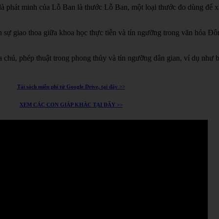
à phát minh của Lỗ Ban là thước Lỗ Ban, một loại thước đo dùng để xá
h sự giao thoa giữa khoa học thực tiễn và tín ngưỡng trong văn hóa Đ
chú, phép thuật trong phong thủy và tín ngưỡng dân gian, ví dụ như 
Tải sách miễn phí từ Google Drive, tại đây >>
XEM CÁC CON GIÁP KHÁC TẠI ĐÂY >>