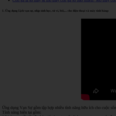
Con gà là số mấy & mơ thấy con gà số bao nhiêu? Mơ thấy co
1. Ứng dụng Lịch vạn sự, nhịp sinh học, tử vi, bói,... cho điện thoại và máy tính bảng:
Ứng dụng Vạn Sự gồm tập hợp nhiều tính năng hữu ích cho cuộc sống 
Tính năng hiện tại gồm: