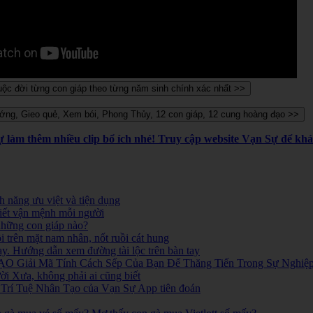
Sự làm thêm nhiều clip bổ ích nhé! Truy cập website Vạn Sự để k
 năng ưu việt và tiện dụng
iết vận mệnh mỗi người
 những con giáp nào?
i trên mặt nam nhân, nốt ruồi cát hung
ay. Hướng dẫn xem đường tài lộc trên bàn tay
O Giải Mã Tính Cách Sếp Của Bạn Để Thăng Tiến Trong Sự Nghiệ
 Xưa, không phải ai cũng biết
ó. Trí Tuệ Nhân Tạo của Vạn Sự App tiên đoán