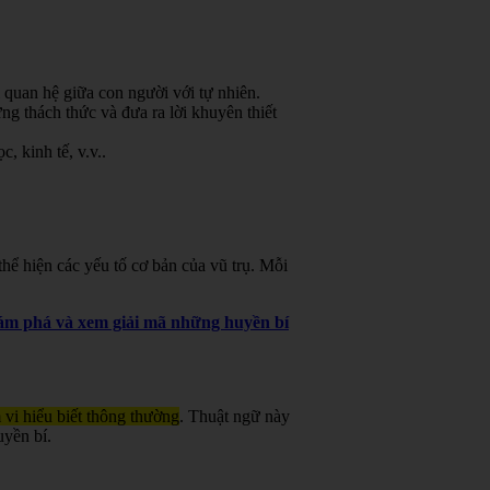
 quan hệ giữa con người với tự nhiên.
g thách thức và đưa ra lời khuyên thiết
, kinh tế, v.v.
.
ể hiện các yếu tố cơ bản của vũ trụ. Mỗi
khám phá và xem giải mã những huyền bí
 vi hiểu biết thông thường
. Thuật ngữ này
uyền bí.