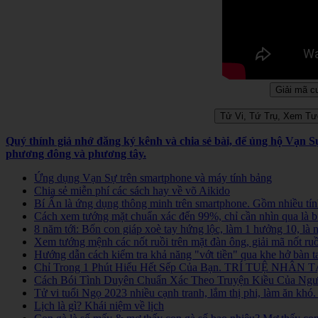
Quý thính giả nhớ đăng ký kênh và chia sẻ bài, để ủng hộ Vạn 
phương đông và phương tây.
Ứng dụng Vạn Sự trên smartphone và máy tính bảng
Chia sẻ miễn phí các sách hay về võ Aikido
Bí Ẩn là ứng dụng thông minh trên smartphone. Gồm nhiều tính
Cách xem tướng mặt chuẩn xác đến 99%, chỉ cần nhìn qua là b
8 năm tới: Bốn con giáp xoè tay hứng lộc, làm 1 hưởng 10, là
Xem tướng mệnh các nốt ruồi trên mặt đàn ông, giải mã nốt ruồ
Hướng dẫn cách kiểm tra khả năng "vớt tiền" qua khe hở bàn t
Chỉ Trong 1 Phút Hiểu Hết Sếp Của Bạn. TRÍ TUỆ NHÂN TẠ
Cách Bói Tình Duyên Chuẩn Xác Theo Truyện Kiều Của Người
Tử vi tuổi Ngọ 2023 nhiều cạnh tranh, lắm thị phi, làm ăn kh
Lịch là gì? Khái niệm về lịch