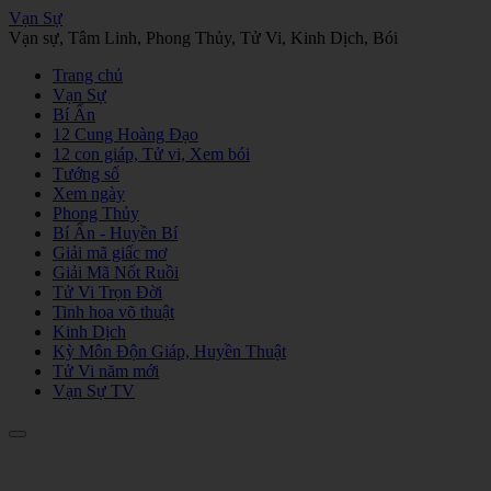
Vạn Sự
Vạn sự, Tâm Linh, Phong Thủy, Tử Vi, Kinh Dịch, Bói
Trang chủ
Vạn Sự
Bí Ẩn
12 Cung Hoàng Đạo
12 con giáp, Tử vi, Xem bói
Tướng số
Xem ngày
Phong Thủy
Bí Ẩn - Huyền Bí
Giải mã giấc mơ
Giải Mã Nốt Ruồi
Tử Vi Trọn Đời
Tinh hoa võ thuật
Kinh Dịch
Kỳ Môn Độn Giáp, Huyền Thuật
Tử Vi năm mới
Vạn Sự TV