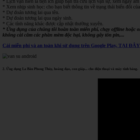
* Lịch vạn niên là tiện ích giúp bạn tra cứu lịch vạn sự, xem ngày âm 
* Xem nhịp sinh học: cho bạn biết thông tin về trạng thái biến đổi của
* Dự đoán tương lai qua tên.
* Dự đoán tương lai qua ngày sinh.
* Các tính năng khác được cập nhật thường xuyên.
* Ứng dụng của chúng tôi hoàn toàn miễn phí, chạy offline hoặc 
không cài cắm các phần mềm độc hại, không gây tốn pin,...
Cài miễn phí và an toàn khi sử dụng trên Google Play, TẠI ĐÂ
2. Ứng dụng La Bàn Phong Thủy, hoàng đạo, con giáp... cho điện thoại và máy tính bảng.