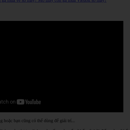
n gà mua vé số mấy? Mơ thấy con gà mua Vietlott số mấy?
hoặc bạn cũng có thể dùng để giải trí...