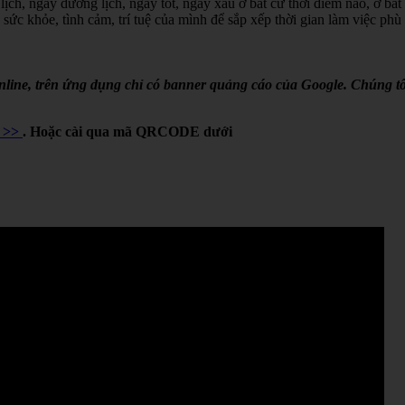
lịch, ngày dương lịch, ngày tốt, ngày xấu ở bất cứ thời điểm nào, ở bất
 sức khỏe, tình cảm, trí tuệ của mình để sắp xếp thời gian làm việc phù
online, trên ứng dụng chỉ có banner quảng cáo của Google. Chúng tô
Y >>
. Hoặc cài qua mã QRCODE dưới