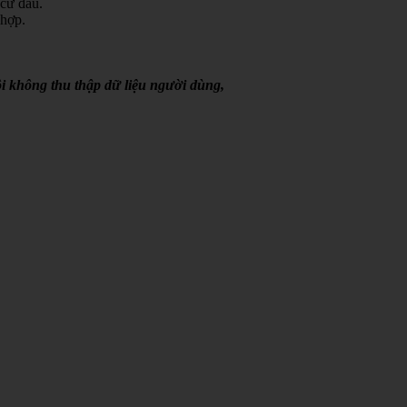
 cứ đâu.
 hợp.
i không thu thập dữ liệu người dùng,