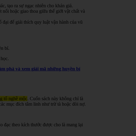
ác, tạo ra sự ngạc nhiên cho khán giả.
 nối hoặc giao thoa giữa thế giới vật chất và
đại để giải thích quy luật vận hành của vũ
n bí.
 học.
khám phá và xem giải mã những huyền bí
ng tổ nghề mộc
.
Cuốn sách này không chỉ là
ác mục đích tâm linh như trừ tà hoặc đòi nợ.
o đạc theo kích thước được cho là mang lại