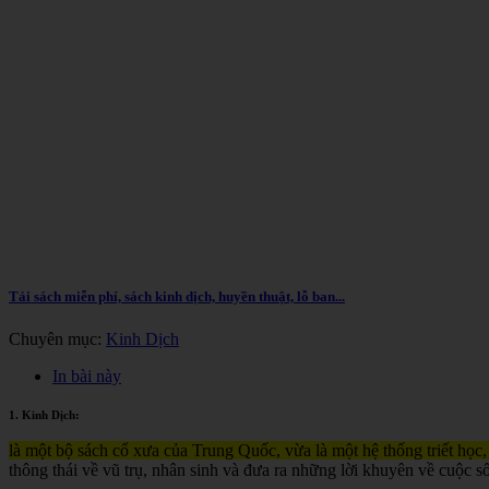
Tải sách miễn phí, sách kinh dịch, huyền thuật, lỗ ban...
Chuyên mục:
Kinh Dịch
In bài này
1. Kinh Dịch:
là một bộ sách cổ xưa của Trung Quốc, vừa là một hệ thống triết học,
thông thái về vũ trụ, nhân sinh và đưa ra những lời khuyên về cuộc s