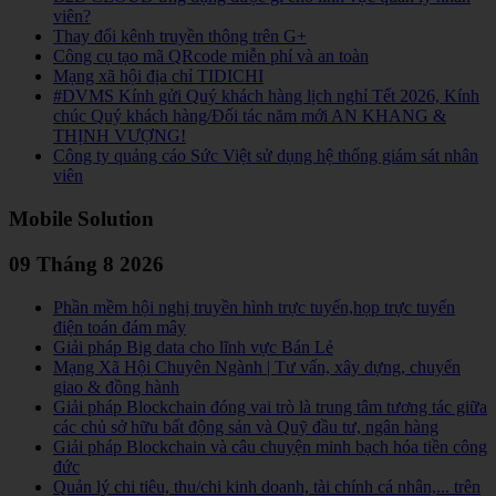
viên?
Thay đổi kênh truyền thông trên G+
Công cụ tạo mã QRcode miễn phí và an toàn
Mạng xã hội địa chỉ TIDICHI
#DVMS Kính gửi Quý khách hàng lịch nghỉ Tết 2026, Kính
chúc Quý khách hàng/Đối tác năm mới AN KHANG &
THỊNH VƯỢNG!
Công ty quảng cáo Sức Việt sử dụng hệ thống giám sát nhân
viên
Mobile Solution
09 Tháng 8 2026
Phần mềm hội nghị truyền hình trực tuyến,họp trực tuyến
điện toán đám mây
Giải pháp Big data cho lĩnh vực Bán Lẻ
Mạng Xã Hội Chuyên Ngành | Tư vấn, xây dựng, chuyển
giao & đồng hành
Giải pháp Blockchain đóng vai trò là trung tâm tương tác giữa
các chủ sở hữu bất động sản và Quỹ đầu tư, ngân hàng
Giải pháp Blockchain và câu chuyện minh bạch hóa tiền công
đức
Quản lý chi tiêu, thu/chi kinh doanh, tài chính cá nhân,... trên