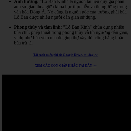
Ảnh hưởng:
"Lỗ Ban Kinh" là nguồn tài liệu quý giá phản
ánh sự giao thoa giữa khoa học thực tiễn và tín ngưỡng trong
văn hóa Đông Á.
Nó cũng là nguồn gốc của trường phái bùa
Lỗ Ban được nhiều người dân gian sử dụng.
Phong thủy và tâm linh:
"Lỗ Ban Kinh" chứa đựng nhiều
bùa chú, phép thuật trong phong thủy và tín ngưỡng dân gian,
ví dụ như bùa yểm nhà để giúp thợ xây đòi công bằng hoặc
bùa trừ tà.
Tải sách miễn phí từ Google Drive, tại đây >>
XEM CÁC CON GIÁP KHÁC TẠI ĐÂY >>