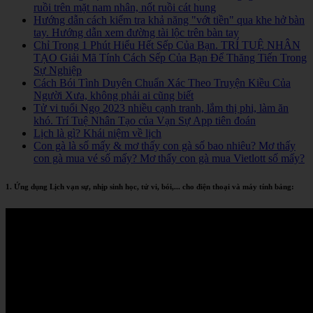
ruồi trên mặt nam nhân, nốt ruồi cát hung
Hướng dẫn cách kiểm tra khả năng "vớt tiền" qua khe hở bàn
tay. Hướng dẫn xem đường tài lộc trên bàn tay
Chỉ Trong 1 Phút Hiểu Hết Sếp Của Bạn. TRÍ TUỆ NHÂN
TẠO Giải Mã Tính Cách Sếp Của Bạn Để Thăng Tiến Trong
Sự Nghiệp
Cách Bói Tình Duyên Chuẩn Xác Theo Truyện Kiều Của
Người Xưa, không phải ai cũng biết
Tử vi tuổi Ngọ 2023 nhiều cạnh tranh, lắm thị phi, làm ăn
khó. Trí Tuệ Nhân Tạo của Vạn Sự App tiên đoán
Lịch là gì? Khái niệm về lịch
Con gà là số mấy & mơ thấy con gà số bao nhiêu? Mơ thấy
con gà mua vé số mấy? Mơ thấy con gà mua Vietlott số mấy?
1. Ứng dụng Lịch vạn sự, nhịp sinh học, tử vi, bói,... cho điện thoại và máy tính bảng: