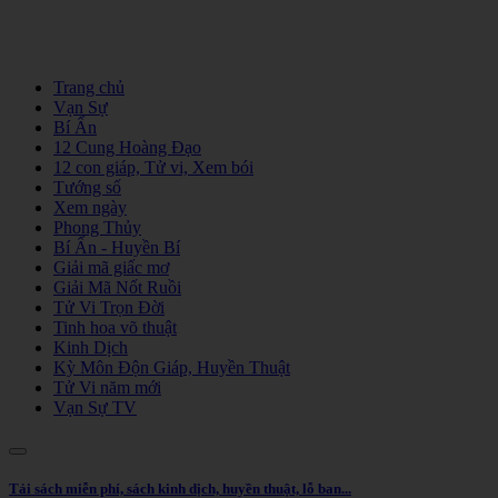
Trang chủ
Vạn Sự
Bí Ẩn
12 Cung Hoàng Đạo
12 con giáp, Tử vi, Xem bói
Tướng số
Xem ngày
Phong Thủy
Bí Ẩn - Huyền Bí
Giải mã giấc mơ
Giải Mã Nốt Ruồi
Tử Vi Trọn Đời
Tinh hoa võ thuật
Kinh Dịch
Kỳ Môn Độn Giáp, Huyền Thuật
Tử Vi năm mới
Vạn Sự TV
Tải sách miễn phí, sách kinh dịch, huyền thuật, lỗ ban...