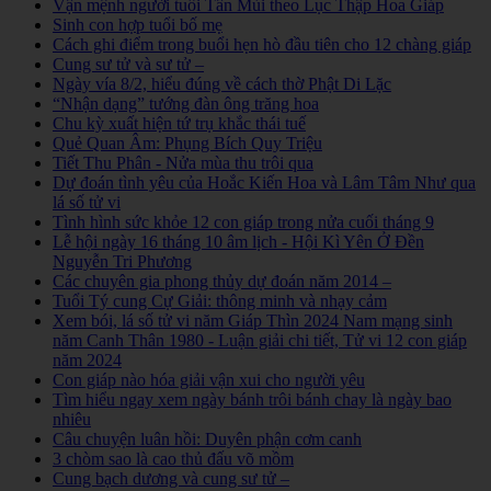
Vận mệnh người tuổi Tân Mùi theo Lục Thập Hoa Giáp
Sinh con hợp tuổi bố mẹ
Cách ghi điểm trong buổi hẹn hò đầu tiên cho 12 chàng giáp
Cung sư tử và sư tử –
Ngày vía 8/2, hiểu đúng về cách thờ Phật Di Lặc
“Nhận dạng” tướng đàn ông trăng hoa
Chu kỳ xuất hiện tứ trụ khắc thái tuế
Quẻ Quan Âm: Phụng Bích Quy Triệu
Tiết Thu Phân - Nửa mùa thu trôi qua
Dự đoán tình yêu của Hoắc Kiến Hoa và Lâm Tâm Như qua
lá số tử vi
Tình hình sức khỏe 12 con giáp trong nửa cuối tháng 9
Lễ hội ngày 16 tháng 10 âm lịch - Hội Kì Yên Ở Đền
Nguyễn Tri Phương
Các chuyên gia phong thủy dự đoán năm 2014 –
Tuổi Tý cung Cự Giải: thông minh và nhạy cảm
Xem bói, lá số tử vi năm Giáp Thìn 2024 Nam mạng sinh
năm Canh Thân 1980 - Luận giải chi tiết, Tử vi 12 con giáp
năm 2024
Con giáp nào hóa giải vận xui cho người yêu
Tìm hiểu ngay xem ngày bánh trôi bánh chay là ngày bao
nhiêu
Câu chuyện luân hồi: Duyên phận cơm canh
3 chòm sao là cao thủ đấu võ mồm
Cung bạch dương và cung sư tử –