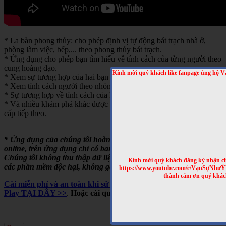
* La bàn phong thủy: cho phép định vị tự động bát trạch nhà ở,
phòng làm việc, bếp,... theo phong thủy bát trạch.
* Ứng dụng cho phép bạn tìm hiểu về tính cách của từng người theo
cung hoàng đạo.
Kính mời quý khách like fanpage ủng hộ V
* Xem sự tương hợp của hai bạn theo cung hoàng đạo
* Xem tính cách người theo nhóm máu
* Sự tương hợp về tính cách của hai người theo nhóm máu
* Và nhiều khám phá khác được cập nhật trong những bản nâng
cấp tiếp theo.
* Ứng dụng của chúng tôi hoàn toàn miễn phí, chạy offline hoặc
online, trên ứng dụng chỉ có banner quảng cáo của Google.
Chúng tôi không thu thập dữ liệu người dùng, không cài cắm
Kính mời quý khách đăng ký nhận cl
các phần mềm độc hại, không gây tốn pin,...
https://www.youtube.com/c/VạnSựNhư
thành cảm ơn quý khác
Cài miễn phí và an toàn khi sử dụng cho Android, trên Google
Play TẠI ĐÂY >>
.
Hoặc cài qua mã QRCODE sau