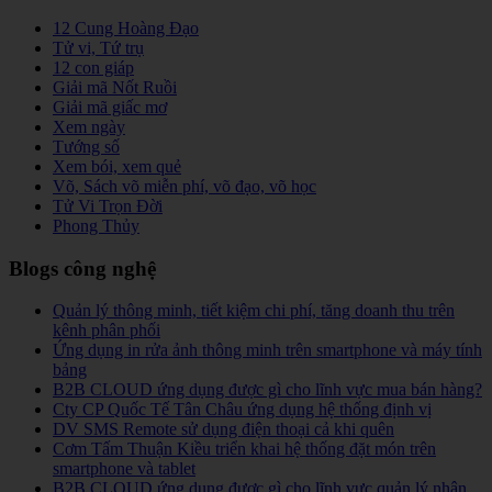
12 Cung Hoàng Đạo
Tử vi, Tứ trụ
12 con giáp
Giải mã Nốt Ruồi
Giải mã giấc mơ
Xem ngày
Tướng số
Xem bói, xem quẻ
Võ, Sách võ miễn phí, võ đạo, võ học
Tử Vi Trọn Đời
Phong Thủy
Blogs công nghệ
Quản lý thông minh, tiết kiệm chi phí, tăng doanh thu trên
kênh phân phối
Ứng dụng in rửa ảnh thông minh trên smartphone và máy tính
bảng
B2B CLOUD ứng dụng được gì cho lĩnh vực mua bán hàng?
Cty CP Quốc Tế Tân Châu ứng dụng hệ thống định vị
DV SMS Remote sử dụng điện thoại cả khi quên
Cơm Tấm Thuận Kiều triển khai hệ thống đặt món trên
smartphone và tablet
B2B CLOUD ứng dụng được gì cho lĩnh vực quản lý nhân