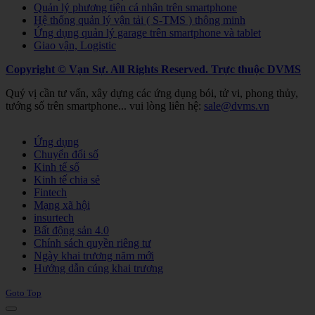
Quản lý phương tiện cá nhân trên smartphone
Hệ thống quản lý vận tải ( S-TMS ) thông minh
Ứng dụng quản lý garage trên smartphone và tablet
Giao vận, Logistic
Copyright © Vạn Sự. All Rights Reserved.
Trực thuộc DVMS
Quý vị cần tư vấn, xây dựng các ứng dụng bói, tử vi, phong thủy,
tướng số trên smartphone... vui lòng liên hệ:
sale@dvms.vn
Joomla! 3 Templates
Ứng dụng
Chuyển đổi số
Kinh tế số
Kinh tế chia sẻ
Fintech
Mạng xã hội
insurtech
Bất động sản 4.0
Chính sách quyền riêng tư
Ngày khai trương năm mới
Hướng dẫn cúng khai trương
Goto Top