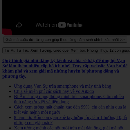
Quý thính giả nhớ đăng ký kênh và chia sẻ bài, để ủng hộ Vạn
Sự làm thêm nhiều clip bổ ích nhé! Truy cập website Vạn Sự để
khám phá và xem giải mã những huyền bí phương đông và
phương tây.
Ứng dụng Vạn Sự trên smartphone và máy tính bảng
Chia sẻ miễn phí các sách hay về võ Aikido
Bí Ẩn là ứng dụng thông minh trên smartphone. Gồm nhiều
tính năng ưu việt và tiện dụng
Cách xem tướng mặt chuẩn xác đến 99%, chỉ cần nhìn qua là
biết vận mệnh mỗi người
8 năm tới: Bốn con giáp xoè tay hứng lộc, làm 1 hưởng 10, là
những con giáp nào?
Xem tướng mệnh các nốt ruồi trên mặt đàn ông, giải mã nốt