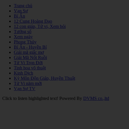
Trang chủ
Vạn Sự
Bí Ẩn
12 Cung Hoàng Đạo
12 con giáp, Tử vi, Xem bói
Tướng số
Xem ngày
Phong Thủy
Bí Ẩn - Huyền Bí
Giải mã giấc mơ
Giải Mã Nốt Ruồi
Tử Vi Trọn Đời
Tinh hoa võ thuật
Kinh Dịch
Kỳ Môn Độn Giáp, Huyền Thuật
Tử Vi năm mới
Vạn Sự TV
Click to listen highlighted text!
Powered By
DVMS co.,ltd