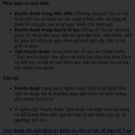
Phân loại và cách hiểu:
Huyền thuật trong biểu diễn:
Thường dùng để chỉ các thủ
thuật biến ảo, ảo thuật mà các nghệ sĩ biểu diễn sử dụng để
đánh lừa thị giác, tạo ra sự ngạc nhiên cho khán giả.
Huyền thuật trong huyền bí học:
Dùng để chỉ các phương
pháp, kỹ thuật liên quan đến thế giới tâm linh, siêu nhiên, thần
bí, giúp kết nối hoặc giao thoa giữa thế giới vật chất và thế
giới vô hình.
Ngũ huyền thuật:
Trong triết học cổ đại của Trung Quốc,
"Ngũ huyền thuật" bao gồm các môn học dựa trên kinh Dịch
và triết học cổ đại để giải thích quy luật vận hành của vũ trụ,
vận mệnh con người.
Tóm lại:
Huyền thuật
mang hai ý nghĩa chính: một là kỹ thuật biểu
diễn ảo thuật, hai là phương pháp giải thích các hiện tượng
siêu nhiên, huyền bí.
Ý nghĩa của "huyền thuật" phụ thuộc vào ngữ cảnh sử dụng,
có thể là một hình thức giải trí hoặc là một phần của các tín
ngưỡng, triết học.
Quý thính giả nhớ đăng ký kênh và chia sẻ bài, để ủng hộ Vạn