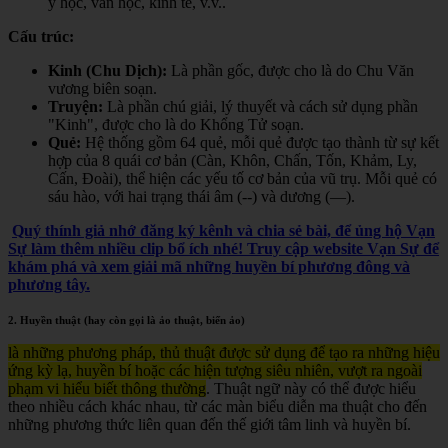
y học, văn học, kinh tế, v.v.
.
Cấu trúc:
Kinh (Chu Dịch):
Là phần gốc, được cho là do Chu Văn
vương biên soạn.
Truyện:
Là phần chú giải, lý thuyết và cách sử dụng phần
"Kinh", được cho là do Khổng Tử soạn.
Quẻ:
Hệ thống gồm 64 quẻ, mỗi quẻ được tạo thành từ sự kết
hợp của 8 quái cơ bản (Càn, Khôn, Chấn, Tốn, Khảm, Ly,
Cấn, Đoài), thể hiện các yếu tố cơ bản của vũ trụ. Mỗi quẻ có
sáu hào, với hai trạng thái âm (--) và dương (—).
Quý thính giả nhớ đăng ký kênh và chia sẻ bài, để ủng hộ Vạn
Sự làm thêm nhiều clip bổ ích nhé! Truy cập website Vạn Sự để
khám phá và xem giải mã những huyền bí phương đông và
phương tây.
2. Huyền thuật (hay còn gọi là ảo thuật, biến ảo)
là những phương pháp, thủ thuật được sử dụng để tạo ra những hiệu
ứng kỳ lạ, huyền bí hoặc các hiện tượng siêu nhiên, vượt ra ngoài
phạm vi hiểu biết thông thường
. Thuật ngữ này có thể được hiểu
theo nhiều cách khác nhau, từ các màn biểu diễn ma thuật cho đến
những phương thức liên quan đến thế giới tâm linh và huyền bí.