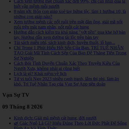
Cách xem tướng mặt chuẩn xác đến 99%, chỉ cần nhìn qua là
biết vận mệnh mỗi người
8 năm tới: Bốn con giáp xoè tay hứng lộc, làm 1 hưởng 10, là
những con giáp nào?
Xem tướng mệnh các nốt ruồi trên mặt đàn ông, giải mã nốt
ruồi trên mặt nam nhân, nốt ruồi cát hung
Hướng dẫn cách kiểm tra khả năng "vớt tiền" qua khe hở bàn
tay. Hướng dẫn xem đường tài lộc trên bàn tay
Tải sách miễn phí, sách kinh dịch, huyền thuật, lỗ ban...
Chỉ Trong 1 Phút Hiểu Hết Sếp Của Bạn. TRÍ TUỆ NHÂN
TẠO Giải Mã Tính Cách Sếp Của Bạn Để Thăng Tiến Trong
Sự Nghiệp
Cách Bói Tình Duyên Chuẩn Xác Theo Truyện Kiều Của
Người Xưa, không phải ai cũng biết
Lịch là gì? Khái niệm về lịch
Tử vi tuổi Ngọ 2023 nhiều cạnh tranh, lắm thị phi, làm ăn
khó. Trí Tuệ Nhân Tạo của Vạn Sự App tiên đoán
Vạn Sự TV
09 Tháng 8 2026
Kinh dịch: Giải mã mệnh cát hung, đời người
🌿 Giác Ngộ Là Gì? Hiểu Đúng Theo Lời Đức Phật Để Sống
Bình An Và Tỉnh Thức