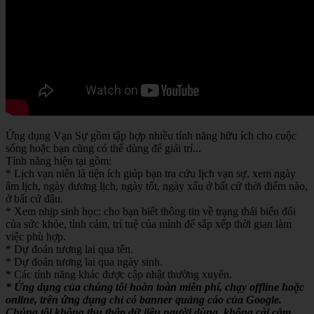
Ứng dụng Vạn Sự gồm tập hợp nhiều tính năng hữu ích cho cuộc
sống hoặc bạn cũng có thể dùng để giải trí...
Tính năng hiện tại gồm:
* Lịch vạn niên là tiện ích giúp bạn tra cứu lịch vạn sự, xem ngày
âm lịch, ngày dương lịch, ngày tốt, ngày xấu ở bất cứ thời điểm nào,
ở bất cứ đâu.
* Xem nhịp sinh học: cho bạn biết thông tin về trạng thái biến đổi
của sức khỏe, tình cảm, trí tuệ của mình để sắp xếp thời gian làm
việc phù hợp.
* Dự đoán tương lai qua tên.
* Dự đoán tương lai qua ngày sinh.
* Các tính năng khác được cập nhật thường xuyên.
* Ứng dụng của chúng tôi hoàn toàn miễn phí, chạy offline hoặc
online, trên ứng dụng chỉ có banner quảng cáo của Google.
Chúng tôi không thu thập dữ liệu người dùng, không cài cắm