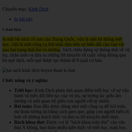
Chuyên mục:
Kinh Dịch
In bài này
1. Kinh Dịch:
là một bộ sách cổ xưa của Trung Quốc, vừa là một hệ thống triết
học, vừa là một công cụ bói toán dựa trên sự biến đổi của vạn vật
qua hai trạng thái âm và dương
. Sách chứa đựng sự thông thái về vũ
trụ, nhân sinh và đưa ra những lời khuyên về cuộc sống thông qua
64 quẻ dịch, mỗi quẻ được tạo thành từ 8 quái cơ bản.
Chức năng và ý nghĩa:
Triết học:
Kinh Dịch phản ánh quan điểm triết học về sự vận
hành và biến đổi liên tục của vũ trụ, sự tương tác giữa âm
dương và mối quan hệ giữa con người với tự nhiên.
Bói toán:
Ban đầu được dùng như một công cụ để bói toán,
dự đoán tương lai bằng cách gieo quẻ, giúp con người hiểu rõ
hơn về những thách thức và đưa ra lời khuyên thiết thực.
Bách khoa thư:
Được coi là "bách khoa toàn thư" của văn
hóa Á Đông, bao hàm nhiều kiến thức về triết học, toán học,