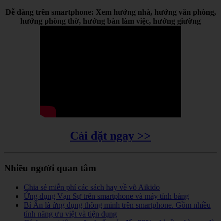
Dễ dàng trên smartphone: Xem hướng nhà, hướng văn phòng,
hướng phòng thờ, hướng bàn làm việc, hướng giường
Cài đặt ngay >>
Nhiều người quan tâm
Chia sẻ miễn phí các sách hay về võ Aikido
Ứng dụng Vạn Sự trên smartphone và máy tính bảng
Bí Ẩn là ứng dụng thông minh trên smartphone. Gồm nhiều
tính năng ưu việt và tiện dụng