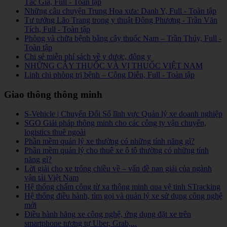
Tác Giả, Full - Toàn tập
Những câu chuyện Trung Hoa xưa: Danh Y, Full - Toàn tập
Tư tưởng Lão Trang trong y thuật Đông Phương - Trần Văn
Tích, Full - Toàn tập
Phòng và chữa bệnh bằng cây thuốc Nam – Trần Thúy, Full -
Toàn tập
Chi sẻ miễn phí sách về y dược, đông y
NHỮNG CÂY THUỐC VÀ VỊ THUỐC VIỆT NAM
Linh chi phòng trị bệnh – Công Diễn, Full - Toàn tập
Giao thông thông minh
S-Vehicle | Chuyển Đổi Số lĩnh vực Quản lý xe doanh nghiệp
SGO Giải pháp thông minh cho các công ty vận chuyển,
logistics thuê ngoài
Phần mềm quản lý xe thường có những tính năng gì?
Phần mềm quản lý cho thuê xe ô tô thường có những tính
năng gì?
Lời giải cho xe trống chiều về – vấn đề nan giải của ngành
vận tải Việt Nam
Hệ thống chấm công từ xa thông minh qua vệ tinh STracking
Hệ thống điều hành, tìm gọi và quản lý xe sử dụng công nghệ
mới
Điều hành hãng xe công nghệ, ứng dụng đặt xe trên
smartphone tương tự Uber, Grab,...