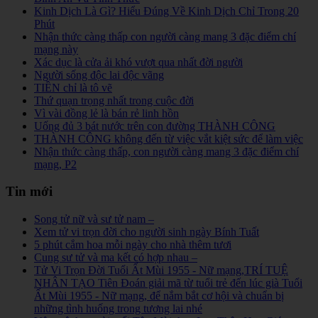
Kinh Dịch Là Gì? Hiểu Đúng Về Kinh Dịch Chỉ Trong 20
Phút
Nhận thức càng thấp con người càng mang 3 đặc điểm chí
mạng này
Xác dục là cửa ải khó vượt qua nhất đời người
Người sống độc lai độc vãng
TIỀN chỉ là tô vẽ
Thứ quạn trọng nhất trong cuộc đời
Vì vài đồng lẻ là bán rẻ linh hồn
Uống đủ 3 bát nước trên con đường THÀNH CÔNG
THÀNH CÔNG không đến từ việc vắt kiệt sức để làm việc
Nhận thức càng thấp, con người càng mang 3 đặc điểm chí
mạng, P2
Tin mới
Song tử nữ và sư tử nam –
Xem tử vi trọn đời cho người sinh ngày Bính Tuất
5 phút cắm hoa mỗi ngày cho nhà thêm tươi
Cung sư tử và ma kết có hợp nhau –
Tử Vi Trọn Đời Tuổi Ất Mùi 1955 - Nữ mạng,TRÍ TUỆ
NHÂN TẠO Tiên Đoán giải mã từ tuổi trẻ đến lúc già Tuổi
Ất Mùi 1955 - Nữ mạng, để nắm bắt cơ hội và chuẩn bị
những tình huống trong tương lai nhé