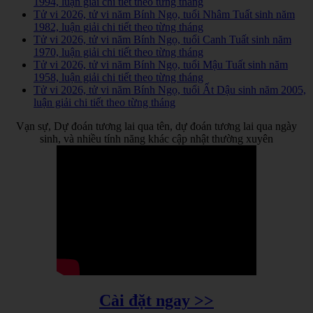
1994, luận giải chi tiết theo từng tháng
Tử vi 2026, tử vi năm Bính Ngọ, tuổi Nhâm Tuất sinh năm
1982, luận giải chi tiết theo từng tháng
Tử vi 2026, tử vi năm Bính Ngọ, tuổi Canh Tuất sinh năm
1970, luận giải chi tiết theo từng tháng
Tử vi 2026, tử vi năm Bính Ngọ, tuổi Mậu Tuất sinh năm
1958, luận giải chi tiết theo từng tháng
Tử vi 2026, tử vi năm Bính Ngọ, tuổi Ất Dậu sinh năm 2005,
luận giải chi tiết theo từng tháng
Vạn sự, Dự đoán tương lai qua tên, dự đoán tương lai qua ngày
sinh, và nhiều tính năng khác cập nhật thường xuyên
Cài đặt ngay >>