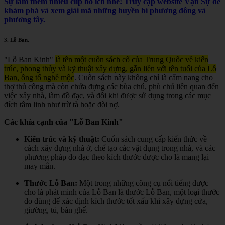
Sự làm thêm nhiều clip bổ ích nhé! Truy cập website Vạn Sự để
khám phá và xem giải mã những huyền bí phương đông và
phương tây.
3.
Lỗ Ban
.
"Lỗ Ban Kinh"
là tên một cuốn sách cổ của Trung Quốc về kiến
trúc, phong thủy và kỹ thuật xây dựng, gắn liền với tên tuổi của Lỗ
Ban, ông tổ nghề mộc
.
Cuốn sách này không chỉ là cẩm nang cho
thợ thủ công mà còn chứa đựng các bùa chú, phù chú liên quan đến
việc xây nhà, làm đồ đạc, và đôi khi được sử dụng trong các mục
đích tâm linh như trừ tà hoặc đòi nợ.
Các khía cạnh của "Lỗ Ban Kinh"
Kiến trúc và kỹ thuật:
Cuốn sách cung cấp kiến thức về
cách xây dựng nhà ở, chế tạo các vật dụng trong nhà, và các
phương pháp đo đạc theo kích thước được cho là mang lại
may mắn.
Thước Lỗ Ban:
Một trong những công cụ nổi tiếng được
cho là phát minh của Lỗ Ban là thước Lỗ Ban, một loại thước
đo dùng để xác định kích thước tốt xấu khi xây dựng cửa,
giường, tủ, bàn ghế.