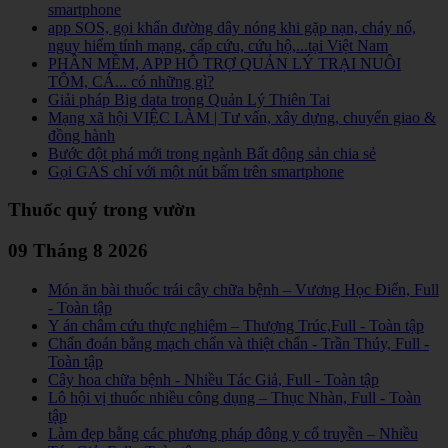
smartphone
app SOS, gọi khẩn đường dây nóng khi gặp nạn, cháy nổ,
nguy hiểm tính mạng, cấp cứu, cứu hộ,...tại Việt Nam
PHẦN MỀM, APP HỖ TRỢ QUẢN LÝ TRẠI NUÔI
TÔM, CÁ... có những gì?
Giải pháp Big data trong Quản Lý Thiên Tai
Mạng xã hội VIỆC LÀM | Tư vấn, xây dựng, chuyển giao &
đồng hành
Bước đột phá mới trong ngành Bất động sản chia sẻ
Gọi GAS chỉ với một nút bấm trên smartphone
Thuốc quý trong vườn
09 Tháng 8 2026
Món ăn bài thuốc trái cây chữa bệnh – Vương Học Điển, Full
- Toàn tập
Y án châm cứu thực nghiệm – Thượng Trúc,Full - Toàn tập
Chẩn đoán bằng mạch chẩn và thiệt chẩn - Trần Thúy, Full -
Toàn tập
Cây hoa chữa bệnh - Nhiều Tác Giả, Full - Toàn tập
Lô hội vị thuốc nhiều công dụng – Thục Nhàn, Full - Toàn
tập
Làm đẹp bằng các phương pháp đông y cổ truyền – Nhiều