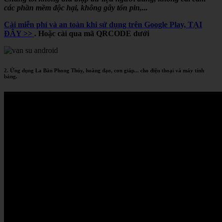
các phần mềm độc hại, không gây tốn pin,...
Cài miễn phí và an toàn khi sử dụng trên Google Play, TẠI
ĐÂY >>
. Hoặc cài qua mã QRCODE dưới
2. Ứng dụng La Bàn Phong Thủy, hoàng đạo, con giáp... cho điện thoại và máy tính
bảng.