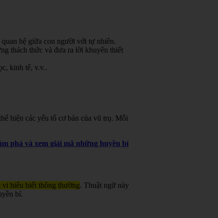
 quan hệ giữa con người với tự nhiên.
g thách thức và đưa ra lời khuyên thiết
, kinh tế, v.v.
.
ể hiện các yếu tố cơ bản của vũ trụ. Mỗi
khám phá và xem giải mã những huyền bí
 vi hiểu biết thông thường
. Thuật ngữ này
uyền bí.