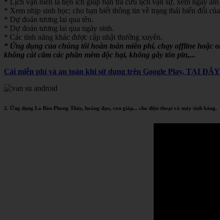
* Lịch vạn niên là tiện ích giúp bạn tra cứu lịch vạn sự, xem ngày âm 
* Xem nhịp sinh học: cho bạn biết thông tin về trạng thái biến đổi của
* Dự đoán tương lai qua tên.
* Dự đoán tương lai qua ngày sinh.
* Các tính năng khác được cập nhật thường xuyên.
* Ứng dụng của chúng tôi hoàn toàn miễn phí, chạy offline hoặc 
không cài cắm các phần mềm độc hại, không gây tốn pin,...
Cài miễn phí và an toàn khi sử dụng trên Google Play, TẠI ĐÂ
2. Ứng dụng La Bàn Phong Thủy, hoàng đạo, con giáp... cho điện thoại và máy tính bảng.