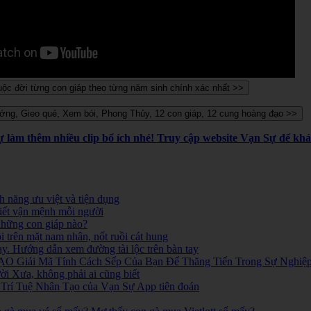
Sự làm thêm nhiều clip bổ ích nhé! Truy cập website Vạn Sự để k
 năng ưu việt và tiện dụng
iết vận mệnh mỗi người
 những con giáp nào?
i trên mặt nam nhân, nốt ruồi cát hung
ay. Hướng dẫn xem đường tài lộc trên bàn tay
O Giải Mã Tính Cách Sếp Của Bạn Để Thăng Tiến Trong Sự Nghiệ
 Xưa, không phải ai cũng biết
ó. Trí Tuệ Nhân Tạo của Vạn Sự App tiên đoán