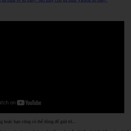
n gà mua vé số mấy? Mơ thấy con gà mua Vietlott số mấy?
hoặc bạn cũng có thể dùng để giải trí...