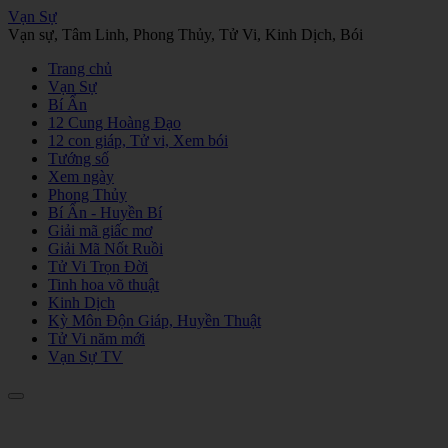
Vạn Sự
Vạn sự, Tâm Linh, Phong Thủy, Tử Vi, Kinh Dịch, Bói
Trang chủ
Vạn Sự
Bí Ẩn
12 Cung Hoàng Đạo
12 con giáp, Tử vi, Xem bói
Tướng số
Xem ngày
Phong Thủy
Bí Ẩn - Huyền Bí
Giải mã giấc mơ
Giải Mã Nốt Ruồi
Tử Vi Trọn Đời
Tinh hoa võ thuật
Kinh Dịch
Kỳ Môn Độn Giáp, Huyền Thuật
Tử Vi năm mới
Vạn Sự TV