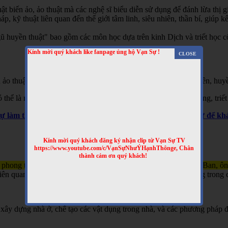
t biến ảo, ảo thuật mà các nghệ sĩ biểu diễn sử dụng để đánh lừa thị gi
 kỹ thuật liên quan đến thế giới tâm linh, siêu nhiên, thần bí, giúp kết
 huyền thuật" bao gồm các môn học dựa trên kinh Dịch và triết học cổ 
Kính mời quý khách like fanpage ủng hộ Vạn Sự !
 ảo thuật, hai là phương pháp giải thích các hiện tượng siêu nhiên, huyề
hể là một hình thức giải trí hoặc là một phần của các tín ngưỡng, triết
Sự làm thêm nhiều clip bổ ích nhé! Truy cập website Vạn Sự để 
Kính mời quý khách đăng ký nhận clip từ Vạn Sự TV
https://www.youtube.com/c/VạnSựNhưÝHạnhThônge, Chân
thành cảm ơn quý khách!
 phong thủy và kỹ thuật xây dựng, gắn liền với tên tuổi của Lỗ Ban, ô
n quan đến việc xây nhà, làm đồ đạc, và đôi khi được sử dụng trong c
xây dựng nhà ở, chế tạo các vật dụng trong nhà, và các phương pháp đ