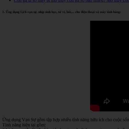
Con gà là số mấy & mơ thấy con gà số bao nhiêu? Mơ thấy co
1. Ứng dụng Lịch vạn sự, nhịp sinh học, tử vi, bói,... cho điện thoại và máy tính bảng:
Ứng dụng Vạn Sự gồm tập hợp nhiều tính năng hữu ích cho cuộc sống 
Tính năng hiện tại gồm: