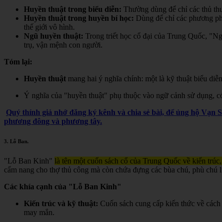
Huyền thuật trong biểu diễn:
Thường dùng để chỉ các thủ thuậ
Huyền thuật trong huyền bí học:
Dùng để chỉ các phương pháp,
thế giới vô hình.
Ngũ huyền thuật:
Trong triết học cổ đại của Trung Quốc, "Ngũ
trụ, vận mệnh con người.
Tóm lại:
Huyền thuật
mang hai ý nghĩa chính: một là kỹ thuật biểu diễn
Ý nghĩa của "huyền thuật" phụ thuộc vào ngữ cảnh sử dụng, có t
Quý thính giả nhớ đăng ký kênh và chia sẻ bài, để ủng hộ Vạn 
phương đông và phương tây.
3.
Lỗ Ban
.
"Lỗ Ban Kinh"
là tên một cuốn sách cổ của Trung Quốc về kiến trúc,
cẩm nang cho thợ thủ công mà còn chứa đựng các bùa chú, phù chú liê
Các khía cạnh của "Lỗ Ban Kinh"
Kiến trúc và kỹ thuật:
Cuốn sách cung cấp kiến thức về cách 
may mắn.