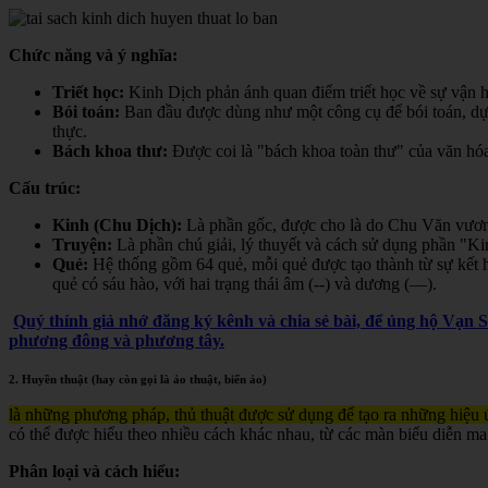
Chức năng và ý nghĩa:
Triết học:
Kinh Dịch phản ánh quan điểm triết học về sự vận hà
Bói toán:
Ban đầu được dùng như một công cụ để bói toán, dự đ
thực.
Bách khoa thư:
Được coi là "bách khoa toàn thư" của văn hóa 
Cấu trúc:
Kinh (Chu Dịch):
Là phần gốc, được cho là do Chu Văn vươn
Truyện:
Là phần chú giải, lý thuyết và cách sử dụng phần "K
Quẻ:
Hệ thống gồm 64 quẻ, mỗi quẻ được tạo thành từ sự kết h
quẻ có sáu hào, với hai trạng thái âm (--) và dương (—).
Quý thính giả nhớ đăng ký kênh và chia sẻ bài, để ủng hộ Vạn 
phương đông và phương tây.
2. Huyền thuật (hay còn gọi là ảo thuật, biến ảo)
là những phương pháp, thủ thuật được sử dụng để tạo ra những hiệu ứ
có thể được hiểu theo nhiều cách khác nhau, từ các màn biểu diễn ma
Phân loại và cách hiểu: