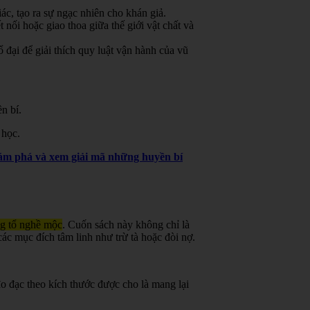
ác, tạo ra sự ngạc nhiên cho khán giả.
 nối hoặc giao thoa giữa thế giới vật chất và
đại để giải thích quy luật vận hành của vũ
n bí.
 học.
khám phá và xem giải mã những huyền bí
ng tổ nghề mộc
.
Cuốn sách này không chỉ là
ác mục đích tâm linh như trừ tà hoặc đòi nợ.
o đạc theo kích thước được cho là mang lại