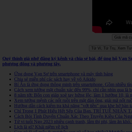
Quý thính giả nhớ đăng ký kênh và chia sẻ bài, để ủng hộ Vạn 
phương đông và phương tây.
Ứng dụng Vạn Sự trên smartphone và máy tính bảng
Chia sẻ miễn phí các sách hay về võ Aikido
Bí Ẩn là ứng dụng thông minh trên smartphone. Gồm nhiều tính
Cách xem tướng mặt chuẩn xác đến 99%, chỉ cần nhìn qua là b
8 năm tới: Bốn con giáp xoè tay hứng lộc, làm 1 hưởng 10, là
Xem tướng mệnh các nốt ruồi trên mặt đàn ông, giải mã nốt ruồ
Hướng dẫn cách kiểm tra khả năng "vớt tiền" qua khe hở bàn t
Chỉ Trong 1 Phút Hiểu Hết Sếp Của Bạn. TRÍ TUỆ NHÂN TẠ
Cách Bói Tình Duyên Chuẩn Xác Theo Truyện Kiều Của Người
Tử vi tuổi Ngọ 2023 nhiều cạnh tranh, lắm thị phi, làm ăn kh
Lịch là gì? Khái niệm về lịch