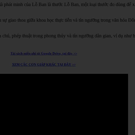
à phát minh của Lỗ Ban là thước Lỗ Ban, một loại thước đo dùng để xá
h sự giao thoa giữa khoa học thực tiễn và tín ngưỡng trong văn hóa Đ
chú, phép thuật trong phong thủy và tín ngưỡng dân gian, ví dụ như 
Tải sách miễn phí từ Google Drive, tại đây >>
XEM CÁC CON GIÁP KHÁC TẠI ĐÂY >>