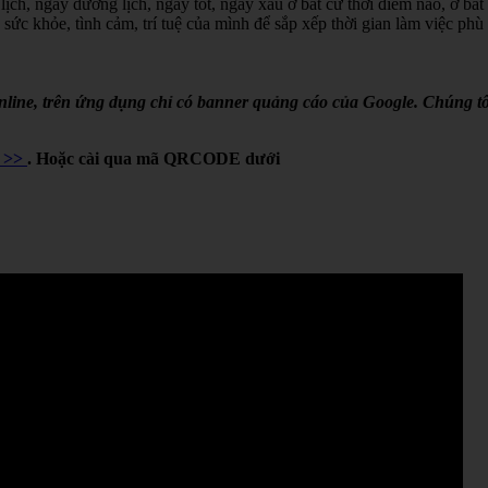
lịch, ngày dương lịch, ngày tốt, ngày xấu ở bất cứ thời điểm nào, ở bất
 sức khỏe, tình cảm, trí tuệ của mình để sắp xếp thời gian làm việc phù
online, trên ứng dụng chỉ có banner quảng cáo của Google. Chúng tô
Y >>
. Hoặc cài qua mã QRCODE dưới