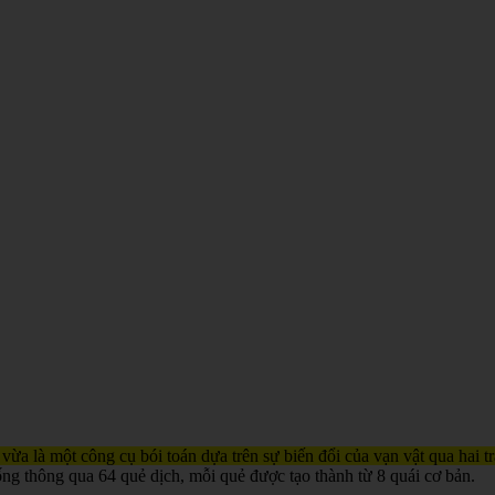
 vừa là một công cụ bói toán dựa trên sự biến đổi của vạn vật qua hai 
ống thông qua 64 quẻ dịch, mỗi quẻ được tạo thành từ 8 quái cơ bản.