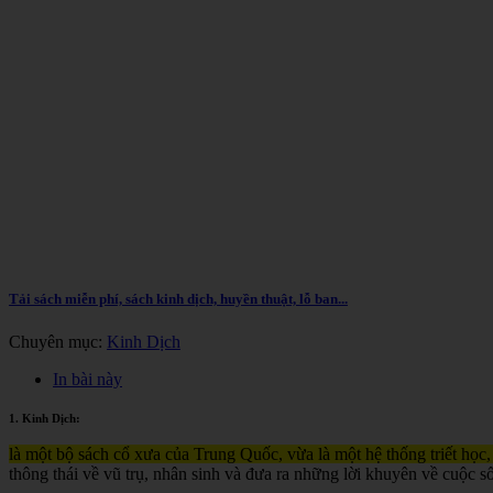
Tải sách miễn phí, sách kinh dịch, huyền thuật, lỗ ban...
Chuyên mục:
Kinh Dịch
In bài này
1. Kinh Dịch:
là một bộ sách cổ xưa của Trung Quốc, vừa là một hệ thống triết học,
thông thái về vũ trụ, nhân sinh và đưa ra những lời khuyên về cuộc s