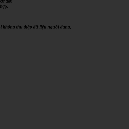
 cứ đâu.
 hợp.
i không thu thập dữ liệu người dùng,