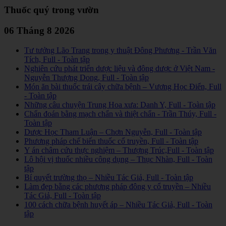
Thuốc quý trong vườn
06 Tháng 8 2026
Tư tưởng Lão Trang trong y thuật Đông Phương - Trần Văn
Tích, Full - Toàn tập
Nghiên cứu phát triển dược liệu và đông dược ở Việt Nam -
Nguyễn Thượng Dong, Full - Toàn tập
Món ăn bài thuốc trái cây chữa bệnh – Vương Học Điển, Full
- Toàn tập
Những câu chuyện Trung Hoa xưa: Danh Y, Full - Toàn tập
Chẩn đoán bằng mạch chẩn và thiệt chẩn - Trần Thúy, Full -
Toàn tập
Dược Học Tham Luận – Chơn Nguyễn, Full - Toàn tập
Phương pháp chế biến thuốc cổ truyền, Full - Toàn tập
Y án châm cứu thực nghiệm – Thượng Trúc,Full - Toàn tập
Lô hội vị thuốc nhiều công dụng – Thục Nhàn, Full - Toàn
tập
Bí quyết trường thọ – Nhiều Tác Giả, Full - Toàn tập
Làm đẹp bằng các phương pháp đông y cổ truyền – Nhiều
Tác Giả, Full - Toàn tập
100 cách chữa bệnh huyết áp – Nhiều Tác Giả, Full - Toàn
tập