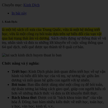
Chuyên mục:
Kinh Dịch
In bài này
1. Kinh Dịch:
là một bộ sách cổ xưa của Trung Quốc, vừa là một hệ thống triết
học, vừa là một công cụ bói toán dựa trên sự biến đổi của vạn vật
qua hai trạng thái âm và dương
. Sách chứa đựng sự thông thái về vũ
trụ, nhân sinh và đưa ra những lời khuyên về cuộc sống thông qua
64 quẻ dịch, mỗi quẻ được tạo thành từ 8 quái cơ bản.
Chức năng và ý nghĩa:
Triết học:
Kinh Dịch phản ánh quan điểm triết học về sự vận
hành và biến đổi liên tục của vũ trụ, sự tương tác giữa âm
dương và mối quan hệ giữa con người với tự nhiên.
Bói toán:
Ban đầu được dùng như một công cụ để bói toán,
dự đoán tương lai bằng cách gieo quẻ, giúp con người hiểu rõ
hơn về những thách thức và đưa ra lời khuyên thiết thực.
Bách khoa thư:
Được coi là "bách khoa toàn thư" của văn
hóa Á Đông, bao hàm nhiều kiến thức về triết học, toán học,
y học, văn học, kinh tế, v.v.
.