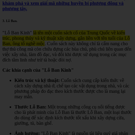
khám phá và xem giải mã những huyền bí phương đông và
phương tây.
3.
Lỗ Ban
.
"Lỗ Ban Kinh"
là tên một cuốn sách cổ của Trung Quốc về kiến
trúc, phong thủy và kỹ thuật xây dựng, gắn liền với tên tuổi của Lỗ
Ban, ông tổ nghề mộc
.
Cuốn sách này không chỉ là cẩm nang cho
thợ thủ công mà còn chứa đựng các bùa chú, phù chú liên quan đến
việc xây nhà, làm đồ đạc, và đôi khi được sử dụng trong các mục
đích tâm linh như trừ tà hoặc đòi nợ.
Các khía cạnh của "Lỗ Ban Kinh"
Kiến trúc và kỹ thuật:
Cuốn sách cung cấp kiến thức về
cách xây dựng nhà ở, chế tạo các vật dụng trong nhà, và các
phương pháp đo đạc theo kích thước được cho là mang lại
may mắn.
Thước Lỗ Ban:
Một trong những công cụ nổi tiếng được
cho là phát minh của Lỗ Ban là thước Lỗ Ban, một loại thước
đo dùng để xác định kích thước tốt xấu khi xây dựng cửa,
giường, tủ, bàn ghế.
Ảnh hưởng:
"Lỗ Ban Kinh" là nguồn tài liệu quý giá phản