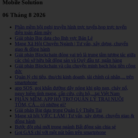
Mobile Solution
06 Tháng 8 2026
Phần mềm hội nghị truyền hình trực tuyến,họp trực tuyến
điện toán đám mây
Giải pháp Big data cho lĩnh vực Bán Lẻ
Mạng Xã Hội Chuyên Ngành | Tư vấn, xây dựng, chuyển
giao & đồng hành
Giải pháp Blockchain đóng vai trò là trung tâm tương tác giữa
các chủ sở hữu bất động sản và Quỹ đầu tư, ngân hàng
Giải pháp Blockchain và câu chuyện minh bạch hóa tiền công
đức
Quản lý chi tiêu, thu/chi kinh doanh, tài chính cá nhân,... trên
smartphone
app SOS, gọi khẩn đường dây nóng khi gặp nạn, cháy nổ,
nguy hiểm tính mạng, cấp cứu, cứu hộ,...tại Việt Nam
PHẦN MỀM, APP HỖ TRỢ QUẢN LÝ TRẠI NUÔI
TÔM, CÁ... có những gì?
Giải pháp Big data trong Quản Lý Thiên Tai
Mạng xã hội VIỆC LÀM | Tư vấn, xây dựng, chuyển giao &
đồng hành
Bước đột phá mới trong ngành Bất động sản chia sẻ
Gọi GAS chỉ với một nút bấm trên smartphone