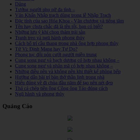
Dáng
Tướng người phụ nữ đa tình –
Văn Khấn Nhập trạch dùng trong lễ Nhập Trạch
Đặc tính của sao Hóa Khoa - Văn chương và tiếng tăm
Tên hay chưa chắc đã là tên tốt, bạn có biết?
Những lưu ý khi chọn thảm trải sàn
Tranh treo và ngũ hành phong thủy
Cách bố trí cầu thang trong nhà ống hợp phong thủy
Tử Vi: Định Mạng hay Tự Do?
Phong tục đội nón cưới người miền trung
Cung song ngư và bạch dương có hợp nhau không –
Cung song ngư và nhân mã có hợp nhau không –
Những điều nên và không nên khi thiết kế phòng bếp
Hướng dẫn bài trí bàn thờ thần linh trong nhà
Hiểu đúng về đi chùa đầu năm để tạo nên nét đẹp
Thả cá chép tiễn ông Công ông Táo đúng cách
Ngũ hành và phong thủy
Quảng Cáo