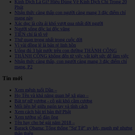
Kinh Dịch Là Gì? Hiểu Đúng Về Kinh Dịch Chỉ Trong 20
Phút
Nhận thức càng thấp con người càng mang 3 đặc điểm chí
mạng này
Xác dục là cửa ải khó vượt qua nhất đời người
Người sống độc lai độc vãng
TIỀN chỉ là tô vẽ
Thứ quạn trọng nhất trong cuộc đời
Vì vài đồng lẻ là bán rẻ linh hồn
Uống đủ 3 bát nước trên con đường THÀNH CÔNG
THÀNH CÔNG không đến từ việc vắt kiệt sức để làm việc
Nhận thức càng thấp, con người càng mang 3 đặc điểm chí
mạng, P2
Tin mới
Xem mệnh tuổi Dần –
Họ Tên và khả năng quan hệ xã giao –
Bát tự nữ vượng - cô gái khó cầm cương
Mối liên hệ giữa ngón tay và tính cách
Xem cách bài trí bàn thờ Phật
Xem tướng số đàn ông
Tên hay cho bé gái năm 2018 –
Barack Obama: Tổng thống "Sư Tử" uy lực, mạnh mẽ nhưng
thân thiện