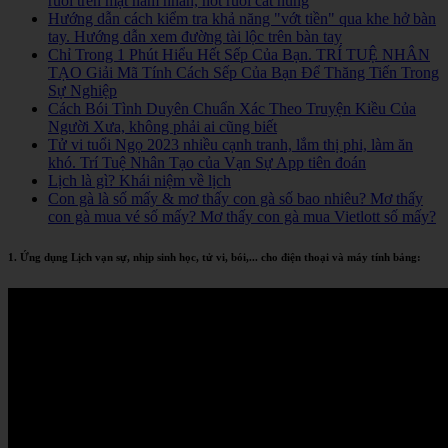
ruồi trên mặt nam nhân, nốt ruồi cát hung
Hướng dẫn cách kiểm tra khả năng "vớt tiền" qua khe hở bàn
tay. Hướng dẫn xem đường tài lộc trên bàn tay
Chỉ Trong 1 Phút Hiểu Hết Sếp Của Bạn. TRÍ TUỆ NHÂN
TẠO Giải Mã Tính Cách Sếp Của Bạn Để Thăng Tiến Trong
Sự Nghiệp
Cách Bói Tình Duyên Chuẩn Xác Theo Truyện Kiều Của
Người Xưa, không phải ai cũng biết
Tử vi tuổi Ngọ 2023 nhiều cạnh tranh, lắm thị phi, làm ăn
khó. Trí Tuệ Nhân Tạo của Vạn Sự App tiên đoán
Lịch là gì? Khái niệm về lịch
Con gà là số mấy & mơ thấy con gà số bao nhiêu? Mơ thấy
con gà mua vé số mấy? Mơ thấy con gà mua Vietlott số mấy?
1. Ứng dụng Lịch vạn sự, nhịp sinh học, tử vi, bói,... cho điện thoại và máy tính bảng: