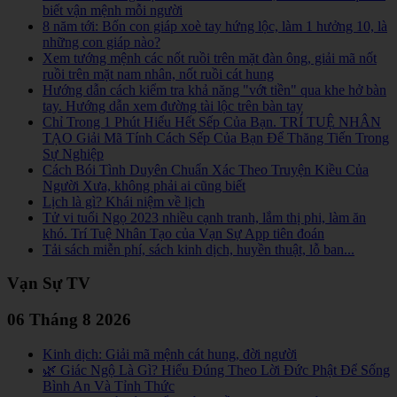
biết vận mệnh mỗi người
8 năm tới: Bốn con giáp xoè tay hứng lộc, làm 1 hưởng 10, là
những con giáp nào?
Xem tướng mệnh các nốt ruồi trên mặt đàn ông, giải mã nốt
ruồi trên mặt nam nhân, nốt ruồi cát hung
Hướng dẫn cách kiểm tra khả năng "vớt tiền" qua khe hở bàn
tay. Hướng dẫn xem đường tài lộc trên bàn tay
Chỉ Trong 1 Phút Hiểu Hết Sếp Của Bạn. TRÍ TUỆ NHÂN
TẠO Giải Mã Tính Cách Sếp Của Bạn Để Thăng Tiến Trong
Sự Nghiệp
Cách Bói Tình Duyên Chuẩn Xác Theo Truyện Kiều Của
Người Xưa, không phải ai cũng biết
Lịch là gì? Khái niệm về lịch
Tử vi tuổi Ngọ 2023 nhiều cạnh tranh, lắm thị phi, làm ăn
khó. Trí Tuệ Nhân Tạo của Vạn Sự App tiên đoán
Tải sách miễn phí, sách kinh dịch, huyền thuật, lỗ ban...
Vạn Sự TV
06 Tháng 8 2026
Kinh dịch: Giải mã mệnh cát hung, đời người
🌿 Giác Ngộ Là Gì? Hiểu Đúng Theo Lời Đức Phật Để Sống
Bình An Và Tỉnh Thức