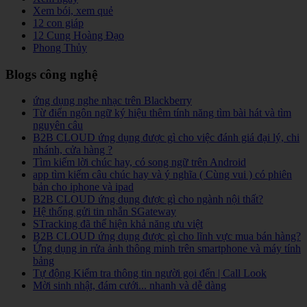
Xem bói, xem quẻ
12 con giáp
12 Cung Hoàng Đạo
Phong Thủy
Blogs công nghệ
ứng dụng nghe nhạc trên Blackberry
Từ điển ngôn ngữ ký hiệu thêm tính năng tìm bài hát và tìm
nguyên câu
B2B CLOUD ứng dụng được gì cho việc đánh giá đại lý, chi
nhánh, cửa hàng ?
Tìm kiếm lời chúc hay, có song ngữ trên Android
app tìm kiếm câu chúc hay và ý nghĩa ( Cùng vui ) có phiên
bản cho iphone và ipad
B2B CLOUD ứng dụng được gì cho ngành nội thất?
Hệ thống gửi tin nhắn SGateway
STracking đã thể hiện khả năng ưu việt
B2B CLOUD ứng dụng được gì cho lĩnh vực mua bán hàng?
Ứng dụng in rửa ảnh thông minh trên smartphone và máy tính
bảng
Tự động Kiểm tra thông tin người gọi đến | Call Look
Mời sinh nhật, đám cưới... nhanh và dễ dàng