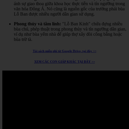
ánh sự giao thoa giữa khoa học thực tiễn và tín ngưỡng trong
văn hóa Đông Á.
Nó cũng là nguồn gốc của trường phái bùa
Lỗ Ban được nhiều người dân gian sử dụng.
Phong thủy và tâm linh:
"Lỗ Ban Kinh" chứa đựng nhiều
bùa chú, phép thuật trong phong thủy và tín ngưỡng dân gian,
ví dụ như bùa yểm nhà để giúp thợ xây đòi công bằng hoặc
bùa trừ tà.
Tải sách miễn phí từ Google Drive, tại đây >>
XEM CÁC CON GIÁP KHÁC TẠI ĐÂY >>