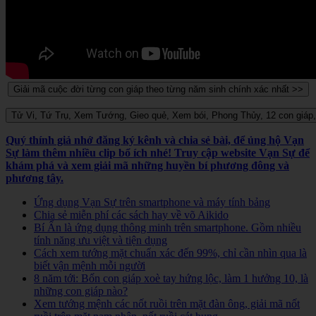
Quý thính giả nhớ đăng ký kênh và chia sẻ bài, để ủng hộ Vạn
Sự làm thêm nhiều clip bổ ích nhé! Truy cập website Vạn Sự để
khám phá và xem giải mã những huyền bí phương đông và
phương tây.
Ứng dụng Vạn Sự trên smartphone và máy tính bảng
Chia sẻ miễn phí các sách hay về võ Aikido
Bí Ẩn là ứng dụng thông minh trên smartphone. Gồm nhiều
tính năng ưu việt và tiện dụng
Cách xem tướng mặt chuẩn xác đến 99%, chỉ cần nhìn qua là
biết vận mệnh mỗi người
8 năm tới: Bốn con giáp xoè tay hứng lộc, làm 1 hưởng 10, là
những con giáp nào?
Xem tướng mệnh các nốt ruồi trên mặt đàn ông, giải mã nốt