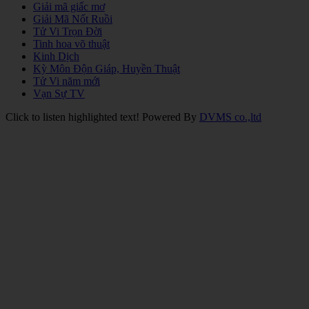
Giải mã giấc mơ
Giải Mã Nốt Ruồi
Tử Vi Trọn Đời
Tinh hoa võ thuật
Kinh Dịch
Kỳ Môn Độn Giáp, Huyền Thuật
Tử Vi năm mới
Vạn Sự TV
Click to listen highlighted text!
Powered By
DVMS co.,ltd