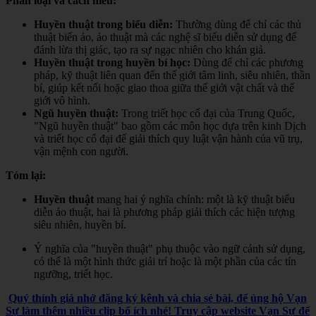
Phân loại và cách hiểu:
Huyền thuật trong biểu diễn:
Thường dùng để chỉ các thủ
thuật biến ảo, ảo thuật mà các nghệ sĩ biểu diễn sử dụng để
đánh lừa thị giác, tạo ra sự ngạc nhiên cho khán giả.
Huyền thuật trong huyền bí học:
Dùng để chỉ các phương
pháp, kỹ thuật liên quan đến thế giới tâm linh, siêu nhiên, thần
bí, giúp kết nối hoặc giao thoa giữa thế giới vật chất và thế
giới vô hình.
Ngũ huyền thuật:
Trong triết học cổ đại của Trung Quốc,
"Ngũ huyền thuật" bao gồm các môn học dựa trên kinh Dịch
và triết học cổ đại để giải thích quy luật vận hành của vũ trụ,
vận mệnh con người.
Tóm lại:
Huyền thuật
mang hai ý nghĩa chính: một là kỹ thuật biểu
diễn ảo thuật, hai là phương pháp giải thích các hiện tượng
siêu nhiên, huyền bí.
Ý nghĩa của "huyền thuật" phụ thuộc vào ngữ cảnh sử dụng,
có thể là một hình thức giải trí hoặc là một phần của các tín
ngưỡng, triết học.
Quý thính giả nhớ đăng ký kênh và chia sẻ bài, để ủng hộ Vạn
Sự làm thêm nhiều clip bổ ích nhé! Truy cập website Vạn Sự để