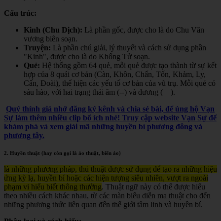
Cấu trúc:
Kinh (Chu Dịch):
Là phần gốc, được cho là do Chu Văn
vương biên soạn.
Truyện:
Là phần chú giải, lý thuyết và cách sử dụng phần
"Kinh", được cho là do Khổng Tử soạn.
Quẻ:
Hệ thống gồm 64 quẻ, mỗi quẻ được tạo thành từ sự kết
hợp của 8 quái cơ bản (Càn, Khôn, Chấn, Tốn, Khảm, Ly,
Cấn, Đoài), thể hiện các yếu tố cơ bản của vũ trụ. Mỗi quẻ có
sáu hào, với hai trạng thái âm (--) và dương (—).
Quý thính giả nhớ đăng ký kênh và chia sẻ bài, để ủng hộ Vạn
Sự làm thêm nhiều clip bổ ích nhé! Truy cập website Vạn Sự để
khám phá và xem giải mã những huyền bí phương đông và
phương tây.
2. Huyền thuật (hay còn gọi là ảo thuật, biến ảo)
là những phương pháp, thủ thuật được sử dụng để tạo ra những hiệu
ứng kỳ lạ, huyền bí hoặc các hiện tượng siêu nhiên, vượt ra ngoài
phạm vi hiểu biết thông thường
. Thuật ngữ này có thể được hiểu
theo nhiều cách khác nhau, từ các màn biểu diễn ma thuật cho đến
những phương thức liên quan đến thế giới tâm linh và huyền bí.