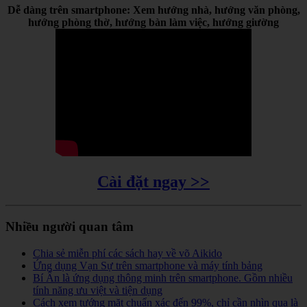
Dễ dàng trên smartphone: Xem hướng nhà, hướng văn phòng,
hướng phòng thờ, hướng bàn làm việc, hướng giường
Cài đặt ngay >>
Nhiều người quan tâm
Chia sẻ miễn phí các sách hay về võ Aikido
Ứng dụng Vạn Sự trên smartphone và máy tính bảng
Bí Ẩn là ứng dụng thông minh trên smartphone. Gồm nhiều
tính năng ưu việt và tiện dụng
Cách xem tướng mặt chuẩn xác đến 99%, chỉ cần nhìn qua là