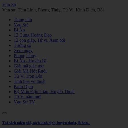
Vạn Sự
Vạn sự, Tâm Linh, Phong Thủy, Tử Vi, Kinh Dịch, Bói
Trang chủ
Vạn Sự
Bí Ẩn
12 Cung Hoàng Đạo
12 con giáp, Tử vi, Xem bói
Tướng số
Xem ngày
Phong Thủy
Bí Ẩn - Huyền Bí
Giải mã giấc mơ
Giải Mã Nốt Ruồi
Tử Vi Trọn Đời
Tinh hoa võ thuật
Kinh Dịch
Kỳ Môn Độn Giáp, Huyền Thuật
Tử Vi năm mới
Vạn Sự TV
Tải sách miễn phí, sách kinh dịch, huyền thuật, lỗ ban...