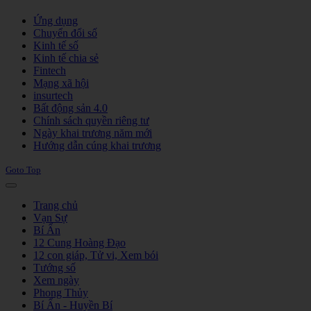
Joomla! 3 Templates
Ứng dụng
Chuyển đổi số
Kinh tế số
Kinh tế chia sẻ
Fintech
Mạng xã hội
insurtech
Bất động sản 4.0
Chính sách quyền riêng tư
Ngày khai trương năm mới
Hướng dẫn cúng khai trương
Goto Top
Trang chủ
Vạn Sự
Bí Ẩn
12 Cung Hoàng Đạo
12 con giáp, Tử vi, Xem bói
Tướng số
Xem ngày
Phong Thủy
Bí Ẩn - Huyền Bí