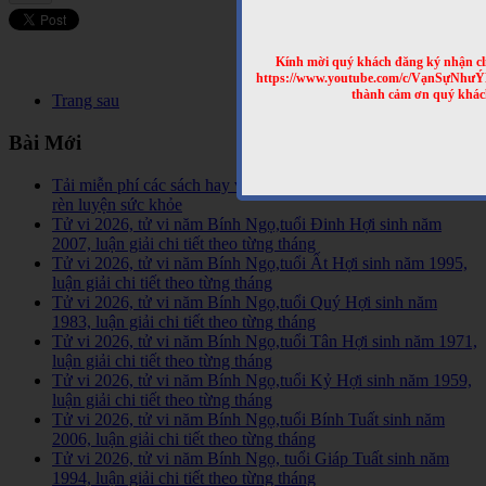
Kính mời quý khách đăng ký nhận cl
https://www.youtube.com/c/VạnSựNhư
thành cảm ơn quý khác
Trang sau
Bài Mới
Tải miễn phí các sách hay về tinh hoa võ học trên Thế Giới,
rèn luyện sức khỏe
Tử vi 2026, tử vi năm Bính Ngọ,tuổi Đinh Hợi sinh năm
2007, luận giải chi tiết theo từng tháng
Tử vi 2026, tử vi năm Bính Ngọ,tuổi Ất Hợi sinh năm 1995,
luận giải chi tiết theo từng tháng
Tử vi 2026, tử vi năm Bính Ngọ,tuổi Quý Hợi sinh năm
1983, luận giải chi tiết theo từng tháng
Tử vi 2026, tử vi năm Bính Ngọ,tuổi Tân Hợi sinh năm 1971,
luận giải chi tiết theo từng tháng
Tử vi 2026, tử vi năm Bính Ngọ,tuổi Kỷ Hợi sinh năm 1959,
luận giải chi tiết theo từng tháng
Tử vi 2026, tử vi năm Bính Ngọ,tuổi Bính Tuất sinh năm
2006, luận giải chi tiết theo từng tháng
Tử vi 2026, tử vi năm Bính Ngọ, tuổi Giáp Tuất sinh năm
1994, luận giải chi tiết theo từng tháng