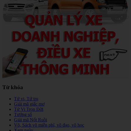
Từ khóa
Tử vi, Tứ trụ
Giải mã giấc mơ
Tử Vi Trọn Đời
Tướng số
Giải mã Nốt Ruồi
Võ, Sách võ miễn phí, võ đạo, võ học
Xem ngày