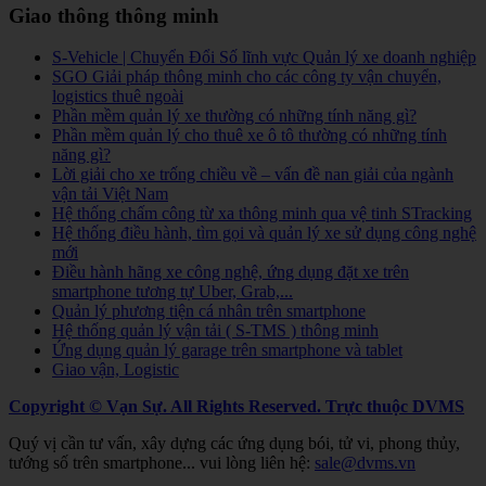
Giao thông thông minh
S-Vehicle | Chuyển Đổi Số lĩnh vực Quản lý xe doanh nghiệp
SGO Giải pháp thông minh cho các công ty vận chuyển,
logistics thuê ngoài
Phần mềm quản lý xe thường có những tính năng gì?
Phần mềm quản lý cho thuê xe ô tô thường có những tính
năng gì?
Lời giải cho xe trống chiều về – vấn đề nan giải của ngành
vận tải Việt Nam
Hệ thống chấm công từ xa thông minh qua vệ tinh STracking
Hệ thống điều hành, tìm gọi và quản lý xe sử dụng công nghệ
mới
Điều hành hãng xe công nghệ, ứng dụng đặt xe trên
smartphone tương tự Uber, Grab,...
Quản lý phương tiện cá nhân trên smartphone
Hệ thống quản lý vận tải ( S-TMS ) thông minh
Ứng dụng quản lý garage trên smartphone và tablet
Giao vận, Logistic
Copyright © Vạn Sự. All Rights Reserved.
Trực thuộc DVMS
Quý vị cần tư vấn, xây dựng các ứng dụng bói, tử vi, phong thủy,
tướng số trên smartphone... vui lòng liên hệ:
sale@dvms.vn