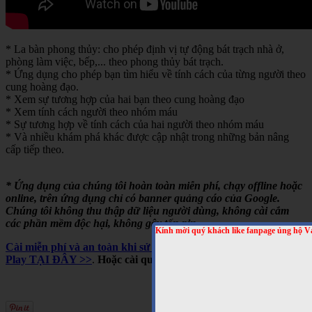
* La bàn phong thủy: cho phép định vị tự động bát trạch nhà ở,
phòng làm việc, bếp,... theo phong thủy bát trạch.
* Ứng dụng cho phép bạn tìm hiểu về tính cách của từng người theo
cung hoàng đạo.
* Xem sự tương hợp của hai bạn theo cung hoàng đạo
* Xem tính cách người theo nhóm máu
* Sự tương hợp về tính cách của hai người theo nhóm máu
* Và nhiều khám phá khác được cập nhật trong những bản nâng
cấp tiếp theo.
* Ứng dụng của chúng tôi hoàn toàn miễn phí, chạy offline hoặc
online, trên ứng dụng chỉ có banner quảng cáo của Google.
Chúng tôi không thu thập dữ liệu người dùng, không cài cắm
các phần mềm độc hại, không gây tốn pin,...
Kính mời quý khách like fanpage ủng hộ V
Cài miễn phí và an toàn khi sử dụng cho Android, trên Google
Play TẠI ĐÂY >>
.
Hoặc cài qua mã QRCODE sau