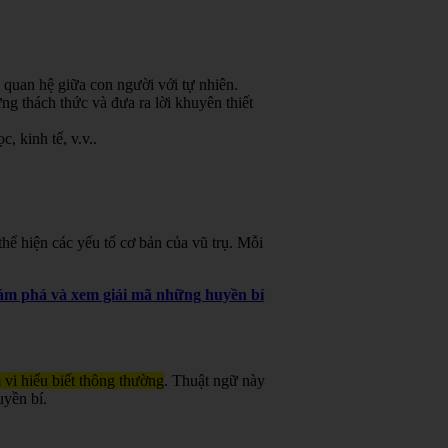
 quan hệ giữa con người với tự nhiên.
g thách thức và đưa ra lời khuyên thiết
, kinh tế, v.v.
.
ể hiện các yếu tố cơ bản của vũ trụ. Mỗi
khám phá và xem giải mã những huyền bí
 vi hiểu biết thông thường
. Thuật ngữ này
uyền bí.