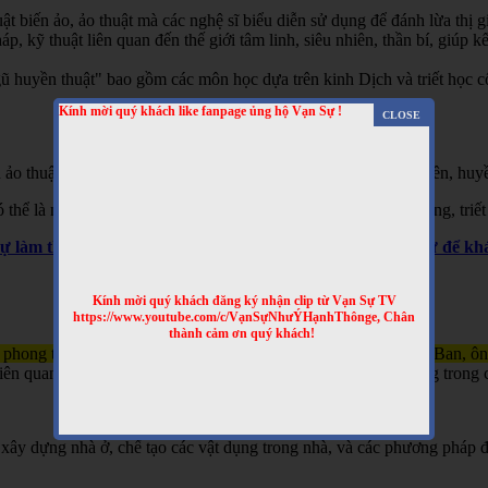
t biến ảo, ảo thuật mà các nghệ sĩ biểu diễn sử dụng để đánh lừa thị gi
 kỹ thuật liên quan đến thế giới tâm linh, siêu nhiên, thần bí, giúp kết
 huyền thuật" bao gồm các môn học dựa trên kinh Dịch và triết học cổ 
Kính mời quý khách like fanpage ủng hộ Vạn Sự !
 ảo thuật, hai là phương pháp giải thích các hiện tượng siêu nhiên, huyề
hể là một hình thức giải trí hoặc là một phần của các tín ngưỡng, triết
Sự làm thêm nhiều clip bổ ích nhé! Truy cập website Vạn Sự để 
Kính mời quý khách đăng ký nhận clip từ Vạn Sự TV
https://www.youtube.com/c/VạnSựNhưÝHạnhThônge, Chân
thành cảm ơn quý khách!
 phong thủy và kỹ thuật xây dựng, gắn liền với tên tuổi của Lỗ Ban, ô
n quan đến việc xây nhà, làm đồ đạc, và đôi khi được sử dụng trong c
xây dựng nhà ở, chế tạo các vật dụng trong nhà, và các phương pháp đ