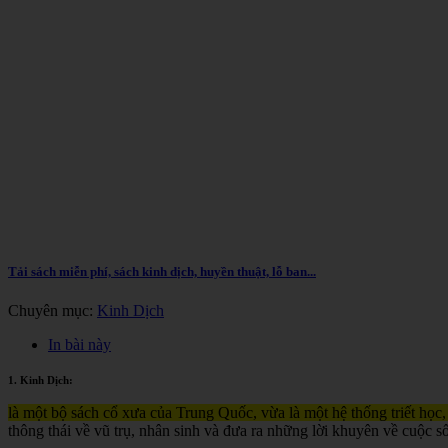
Tải sách miễn phí, sách kinh dịch, huyền thuật, lỗ ban...
Chuyên mục:
Kinh Dịch
In bài này
1. Kinh Dịch:
là một bộ sách cổ xưa của Trung Quốc, vừa là một hệ thống triết học,
thông thái về vũ trụ, nhân sinh và đưa ra những lời khuyên về cuộc s