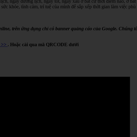
lịch, ngày dương lịch, ngày tốt, ngày xấu ở bất cứ thời điểm nào, ở bất
 sức khỏe, tình cảm, trí tuệ của mình để sắp xếp thời gian làm việc phù
online, trên ứng dụng chỉ có banner quảng cáo của Google. Chúng tô
Y >>
. Hoặc cài qua mã QRCODE dưới