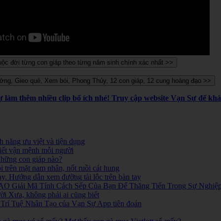
Sự làm thêm nhiều clip bổ ích nhé! Truy cập website Vạn Sự để k
 năng ưu việt và tiện dụng
iết vận mệnh mỗi người
 những con giáp nào?
i trên mặt nam nhân, nốt ruồi cát hung
ay. Hướng dẫn xem đường tài lộc trên bàn tay
O Giải Mã Tính Cách Sếp Của Bạn Để Thăng Tiến Trong Sự Nghiệ
 Xưa, không phải ai cũng biết
ó. Trí Tuệ Nhân Tạo của Vạn Sự App tiên đoán