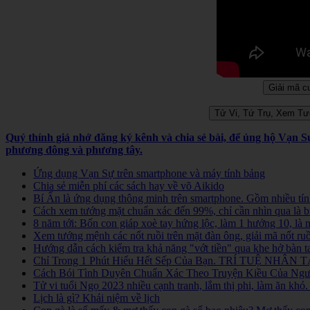
Quý thính giả nhớ đăng ký kênh và chia sẻ bài, để ủng hộ Vạn 
phương đông và phương tây.
Ứng dụng Vạn Sự trên smartphone và máy tính bảng
Chia sẻ miễn phí các sách hay về võ Aikido
Bí Ẩn là ứng dụng thông minh trên smartphone. Gồm nhiều tính
Cách xem tướng mặt chuẩn xác đến 99%, chỉ cần nhìn qua là b
8 năm tới: Bốn con giáp xoè tay hứng lộc, làm 1 hưởng 10, là
Xem tướng mệnh các nốt ruồi trên mặt đàn ông, giải mã nốt ruồ
Hướng dẫn cách kiểm tra khả năng "vớt tiền" qua khe hở bàn t
Chỉ Trong 1 Phút Hiểu Hết Sếp Của Bạn. TRÍ TUỆ NHÂN TẠ
Cách Bói Tình Duyên Chuẩn Xác Theo Truyện Kiều Của Người
Tử vi tuổi Ngọ 2023 nhiều cạnh tranh, lắm thị phi, làm ăn kh
Lịch là gì? Khái niệm về lịch