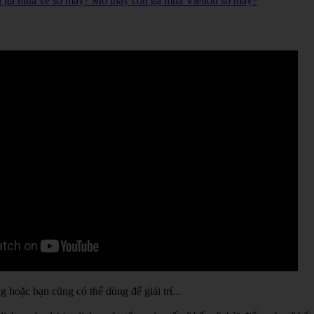
n gà mua vé số mấy? Mơ thấy con gà mua Vietlott số mấy?
hoặc bạn cũng có thể dùng để giải trí...