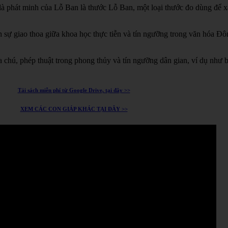
à phát minh của Lỗ Ban là thước Lỗ Ban, một loại thước đo dùng để xá
h sự giao thoa giữa khoa học thực tiễn và tín ngưỡng trong văn hóa Đ
chú, phép thuật trong phong thủy và tín ngưỡng dân gian, ví dụ như 
Tải sách miễn phí từ Google Drive, tại đây >>
XEM CÁC CON GIÁP KHÁC TẠI ĐÂY >>