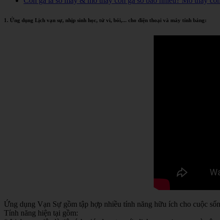
Con gà là số mấy & mơ thấy con gà số bao nhiêu? Mơ thấy co
1. Ứng dụng Lịch vạn sự, nhịp sinh học, tử vi, bói,... cho điện thoại và máy tính bảng:
Ứng dụng Vạn Sự gồm tập hợp nhiều tính năng hữu ích cho cuộc sống 
Tính năng hiện tại gồm: