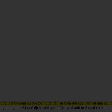
 vừa là một công cụ bói toán dựa trên sự biến đổi của vạn vật qua hai 
ống thông qua 64 quẻ dịch, mỗi quẻ được tạo thành từ 8 quái cơ bản.