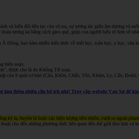
nh và biến đổi liên tục của vũ trụ, sự tương tác giữa âm dương và mối
oán tương lai bằng cách gieo quẻ, giúp con người hiểu rõ hơn về nhữn
Á Đông, bao hàm nhiều kiến thức về triết học, toán học, y học, văn học
g biên soạn.
inh", được cho là do Khổng Tử soạn.
ợp của 8 quái cơ bản (Càn, Khôn, Chấn, Tốn, Khảm, Ly, Cấn, Đoài), th
Sự làm thêm nhiều clip bổ ích nhé! Truy cập website Vạn Sự để 
ng kỳ lạ, huyền bí hoặc các hiện tượng siêu nhiên, vượt ra ngoài phạm
 thuật cho đến những phương thức liên quan đến thế giới tâm linh và h