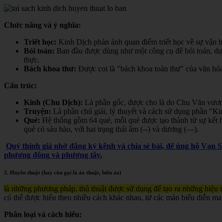
Chức năng và ý nghĩa:
Triết học:
Kinh Dịch phản ánh quan điểm triết học về sự vận hà
Bói toán:
Ban đầu được dùng như một công cụ để bói toán, dự đ
thực.
Bách khoa thư:
Được coi là "bách khoa toàn thư" của văn hóa 
Cấu trúc:
Kinh (Chu Dịch):
Là phần gốc, được cho là do Chu Văn vươn
Truyện:
Là phần chú giải, lý thuyết và cách sử dụng phần "K
Quẻ:
Hệ thống gồm 64 quẻ, mỗi quẻ được tạo thành từ sự kết h
quẻ có sáu hào, với hai trạng thái âm (--) và dương (—).
Quý thính giả nhớ đăng ký kênh và chia sẻ bài, để ủng hộ Vạn 
phương đông và phương tây.
2. Huyền thuật (hay còn gọi là ảo thuật, biến ảo)
là những phương pháp, thủ thuật được sử dụng để tạo ra những hiệu ứ
có thể được hiểu theo nhiều cách khác nhau, từ các màn biểu diễn ma
Phân loại và cách hiểu: