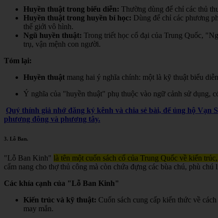
Huyền thuật trong biểu diễn:
Thường dùng để chỉ các thủ thuậ
Huyền thuật trong huyền bí học:
Dùng để chỉ các phương pháp,
thế giới vô hình.
Ngũ huyền thuật:
Trong triết học cổ đại của Trung Quốc, "Ngũ
trụ, vận mệnh con người.
Tóm lại:
Huyền thuật
mang hai ý nghĩa chính: một là kỹ thuật biểu diễn
Ý nghĩa của "huyền thuật" phụ thuộc vào ngữ cảnh sử dụng, có t
Quý thính giả nhớ đăng ký kênh và chia sẻ bài, để ủng hộ Vạn 
phương đông và phương tây.
3.
Lỗ Ban
.
"Lỗ Ban Kinh"
là tên một cuốn sách cổ của Trung Quốc về kiến trúc,
cẩm nang cho thợ thủ công mà còn chứa đựng các bùa chú, phù chú liê
Các khía cạnh của "Lỗ Ban Kinh"
Kiến trúc và kỹ thuật:
Cuốn sách cung cấp kiến thức về cách 
may mắn.