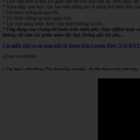
* Lịch vạn niên là tiện ích giúp bạn tra cứu lịch vạn sự, xem ngày âm 
* Xem nhịp sinh học: cho bạn biết thông tin về trạng thái biến đổi của
* Dự đoán tương lai qua tên.
* Dự đoán tương lai qua ngày sinh.
* Các tính năng khác được cập nhật thường xuyên.
* Ứng dụng của chúng tôi hoàn toàn miễn phí, chạy offline hoặc 
không cài cắm các phần mềm độc hại, không gây tốn pin,...
Cài miễn phí và an toàn khi sử dụng trên Google Play, TẠI ĐÂ
2. Ứng dụng La Bàn Phong Thủy, hoàng đạo, con giáp... cho điện thoại và máy tính bảng.