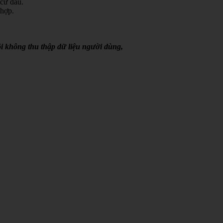
 cứ đâu.
 hợp.
i không thu thập dữ liệu người dùng,