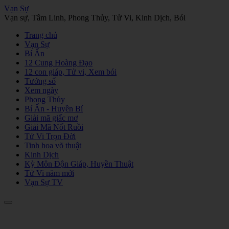
Vạn Sự
Vạn sự, Tâm Linh, Phong Thủy, Tử Vi, Kinh Dịch, Bói
Trang chủ
Vạn Sự
Bí Ẩn
12 Cung Hoàng Đạo
12 con giáp, Tử vi, Xem bói
Tướng số
Xem ngày
Phong Thủy
Bí Ẩn - Huyền Bí
Giải mã giấc mơ
Giải Mã Nốt Ruồi
Tử Vi Trọn Đời
Tinh hoa võ thuật
Kinh Dịch
Kỳ Môn Độn Giáp, Huyền Thuật
Tử Vi năm mới
Vạn Sự TV