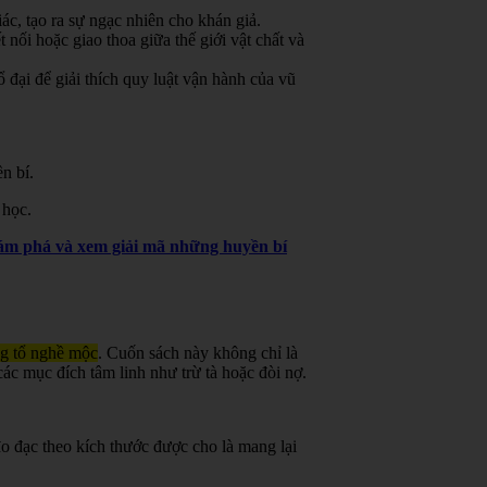
ác, tạo ra sự ngạc nhiên cho khán giả.
 nối hoặc giao thoa giữa thế giới vật chất và
đại để giải thích quy luật vận hành của vũ
n bí.
 học.
khám phá và xem giải mã những huyền bí
ng tổ nghề mộc
.
Cuốn sách này không chỉ là
ác mục đích tâm linh như trừ tà hoặc đòi nợ.
o đạc theo kích thước được cho là mang lại