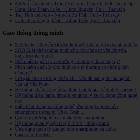
Những câu chuyện Trung Hoa xưa: Danh Y, Full - Toàn tập
Dược Học Tham Luận – Chơn Nguyễn, Full - Toàn tập
Tuệ Tĩnh toàn tập - Nguyễn Bá Tĩnh, Full - Toàn tập
Linh chi phòng trị bệnh – Công Diễn, Full - Toàn tập
Giao thông thông minh
S-Vehicle | Chuyển Đổi Số lĩnh vực Quản lý xe doanh nghiệp
SGO Giải pháp thông minh cho các công ty vận chuyển,
logistics thuê ngoài
Phần mềm quản lý xe thường có những tính năng gì?
Phần mềm quản lý cho thuê xe ô tô thường có những tính
năng gì?
Lời giải cho xe trống chiều về – vấn đề nan giải của ngành
vận tải Việt Nam
Hệ thống chấm công từ xa thông minh qua vệ tinh STracking
Hệ thống điều hành, tìm gọi và quản lý xe sử dụng công nghệ
mới
Điều hành hãng xe công nghệ, ứng dụng đặt xe trên
smartphone tương tự Uber, Grab,...
Quản lý phương tiện cá nhân trên smartphone
Hệ thống quản lý vận tải ( S-TMS ) thông minh
Ứng dụng quản lý garage trên smartphone và tablet
Giao vận, Logistic