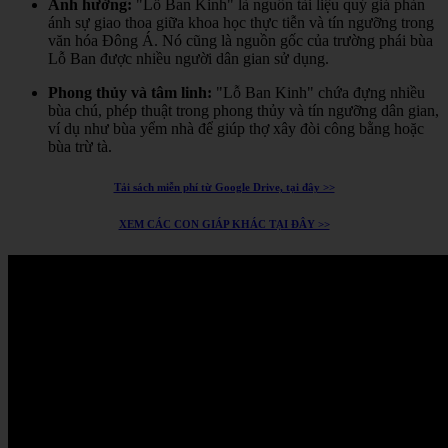
Ảnh hưởng:
"Lỗ Ban Kinh" là nguồn tài liệu quý giá phản
ánh sự giao thoa giữa khoa học thực tiễn và tín ngưỡng trong
văn hóa Đông Á.
Nó cũng là nguồn gốc của trường phái bùa
Lỗ Ban được nhiều người dân gian sử dụng.
Phong thủy và tâm linh:
"Lỗ Ban Kinh" chứa đựng nhiều
bùa chú, phép thuật trong phong thủy và tín ngưỡng dân gian,
ví dụ như bùa yểm nhà để giúp thợ xây đòi công bằng hoặc
bùa trừ tà.
Tải sách miễn phí từ Google Drive, tại đây >>
XEM CÁC CON GIÁP KHÁC TẠI ĐÂY >>