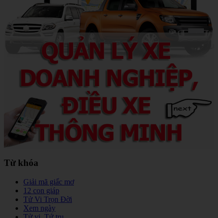
Từ khóa
Giải mã giấc mơ
12 con giáp
Tử Vi Trọn Đời
Xem ngày
Tử vi, Tứ trụ