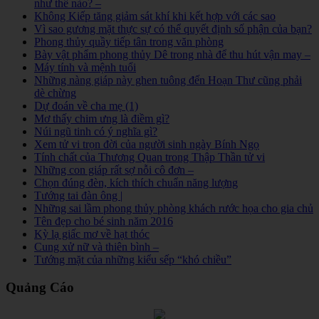
như thế nào? –
Không Kiếp tăng giảm sát khí khi kết hợp với các sao
Vì sao gương mặt thực sự có thể quyết định số phận của bạn?
Phong thủy quầy tiếp tân trong văn phòng
Bày vật phẩm phong thủy Dê trong nhà để thu hút vận may –
Máy tính và mệnh tuổi
Những nàng giáp này ghen tuông đến Hoạn Thư cũng phải
dè chừng
Dự đoán về cha mẹ (1)
Mơ thấy chim ưng là điềm gì?
Núi ngũ tinh có ý nghĩa gì?
Xem tử vi trọn đời của người sinh ngày Bính Ngọ
Tính chất của Thương Quan trong Thập Thần tử vi
Những con giáp rất sợ nỗi cô đơn –
Chọn đúng đèn, kích thích chuẩn năng lượng
Tướng tai đàn ông |
Những sai lầm phong thủy phòng khách rước họa cho gia chủ
Tên đẹp cho bé sinh năm 2016
Kỳ lạ giấc mơ về hạt thóc
Cung xử nữ và thiên bình –
Tướng mặt của những kiểu sếp “khó chiều”
Quảng Cáo