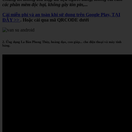
các phần mềm độc hại, không gây tốn pin,...
Cài miễn phí và an toàn khi sử dụng trên Google Play, TẠI
ĐÂY >>
. Hoặc cài qua mã QRCODE dưới
2. Ứng dụng La Bàn Phong Thủy, hoàng đạo, con giáp... cho điện thoại và máy tính
bảng.