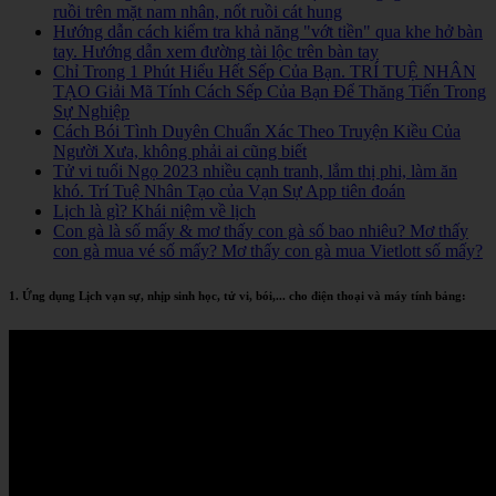
ruồi trên mặt nam nhân, nốt ruồi cát hung
Hướng dẫn cách kiểm tra khả năng "vớt tiền" qua khe hở bàn
tay. Hướng dẫn xem đường tài lộc trên bàn tay
Chỉ Trong 1 Phút Hiểu Hết Sếp Của Bạn. TRÍ TUỆ NHÂN
TẠO Giải Mã Tính Cách Sếp Của Bạn Để Thăng Tiến Trong
Sự Nghiệp
Cách Bói Tình Duyên Chuẩn Xác Theo Truyện Kiều Của
Người Xưa, không phải ai cũng biết
Tử vi tuổi Ngọ 2023 nhiều cạnh tranh, lắm thị phi, làm ăn
khó. Trí Tuệ Nhân Tạo của Vạn Sự App tiên đoán
Lịch là gì? Khái niệm về lịch
Con gà là số mấy & mơ thấy con gà số bao nhiêu? Mơ thấy
con gà mua vé số mấy? Mơ thấy con gà mua Vietlott số mấy?
1. Ứng dụng Lịch vạn sự, nhịp sinh học, tử vi, bói,... cho điện thoại và máy tính bảng: