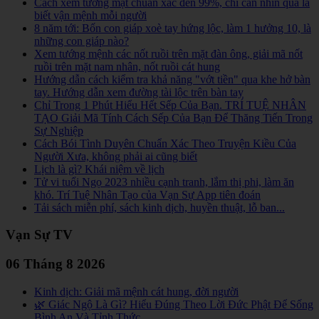
Cách xem tướng mặt chuẩn xác đến 99%, chỉ cần nhìn qua là
biết vận mệnh mỗi người
8 năm tới: Bốn con giáp xoè tay hứng lộc, làm 1 hưởng 10, là
những con giáp nào?
Xem tướng mệnh các nốt ruồi trên mặt đàn ông, giải mã nốt
ruồi trên mặt nam nhân, nốt ruồi cát hung
Hướng dẫn cách kiểm tra khả năng "vớt tiền" qua khe hở bàn
tay. Hướng dẫn xem đường tài lộc trên bàn tay
Chỉ Trong 1 Phút Hiểu Hết Sếp Của Bạn. TRÍ TUỆ NHÂN
TẠO Giải Mã Tính Cách Sếp Của Bạn Để Thăng Tiến Trong
Sự Nghiệp
Cách Bói Tình Duyên Chuẩn Xác Theo Truyện Kiều Của
Người Xưa, không phải ai cũng biết
Lịch là gì? Khái niệm về lịch
Tử vi tuổi Ngọ 2023 nhiều cạnh tranh, lắm thị phi, làm ăn
khó. Trí Tuệ Nhân Tạo của Vạn Sự App tiên đoán
Tải sách miễn phí, sách kinh dịch, huyền thuật, lỗ ban...
Vạn Sự TV
06 Tháng 8 2026
Kinh dịch: Giải mã mệnh cát hung, đời người
🌿 Giác Ngộ Là Gì? Hiểu Đúng Theo Lời Đức Phật Để Sống
Bình An Và Tỉnh Thức