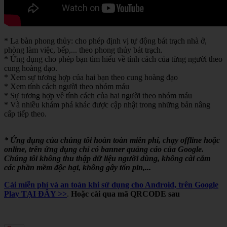
* La bàn phong thủy: cho phép định vị tự động bát trạch nhà ở,
phòng làm việc, bếp,... theo phong thủy bát trạch.
* Ứng dụng cho phép bạn tìm hiểu về tính cách của từng người theo
cung hoàng đạo.
* Xem sự tương hợp của hai bạn theo cung hoàng đạo
* Xem tính cách người theo nhóm máu
* Sự tương hợp về tính cách của hai người theo nhóm máu
* Và nhiều khám phá khác được cập nhật trong những bản nâng
cấp tiếp theo.
* Ứng dụng của chúng tôi hoàn toàn miễn phí, chạy offline hoặc
online, trên ứng dụng chỉ có banner quảng cáo của Google.
Chúng tôi không thu thập dữ liệu người dùng, không cài cắm
các phần mềm độc hại, không gây tốn pin,...
Cài miễn phí và an toàn khi sử dụng cho Android, trên Google
Play TẠI ĐÂY >>
.
Hoặc cài qua mã QRCODE sau