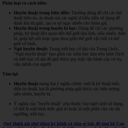
Phân loại và cách hiểu:
Huyền thuật trong biểu diễn:
Thường dùng để chỉ các thủ
thuật biến ảo, ảo thuật mà các nghệ sĩ biểu diễn sử dụng để
đánh lừa thị giác, tạo ra sự ngạc nhiên cho khán giả.
Huyền thuật trong huyền bí học:
Dùng để chỉ các phương
pháp, kỹ thuật liên quan đến thế giới tâm linh, siêu nhiên, thần
bí, giúp kết nối hoặc giao thoa giữa thế giới vật chất và thế
giới vô hình.
Ngũ huyền thuật:
Trong triết học cổ đại của Trung Quốc,
"Ngũ huyền thuật" bao gồm các môn học dựa trên kinh Dịch
và triết học cổ đại để giải thích quy luật vận hành của vũ trụ,
vận mệnh con người.
Tóm lại:
Huyền thuật
mang hai ý nghĩa chính: một là kỹ thuật biểu
diễn ảo thuật, hai là phương pháp giải thích các hiện tượng
siêu nhiên, huyền bí.
Ý nghĩa của "huyền thuật" phụ thuộc vào ngữ cảnh sử dụng,
có thể là một hình thức giải trí hoặc là một phần của các tín
ngưỡng, triết học.
Quý thính giả nhớ đăng ký kênh và chia sẻ bài, để ủng hộ Vạn