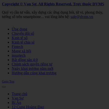
Copyright © Vạn Sự. All Rights Reserved.
Trực thuộc DVMS
Quý vị cần tư vấn, xây dựng các ứng dụng bói, tử vi, phong thủy,
tướng số trên smartphone... vui lòng liên hệ:
sale@dvms.vn
Joomla! 3 Templates
Ứng dụng
Chuyển đổi số
Kinh tế số
Kinh tế chia sẻ
Fintech
Mạng xã hội
insurtech
Bất động sản 4.0
Chính sách quyền riêng tư
Ngày khai trương năm mới
Hướng dẫn cúng khai trương
Goto Top
Trang chủ
Vạn Sự
Bí Ẩn
12 Cung Hoàng Đạo