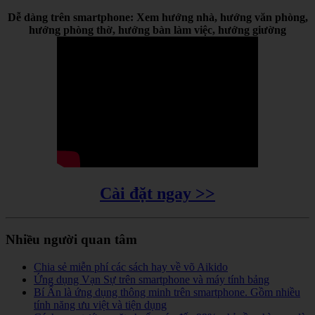
Dễ dàng trên smartphone: Xem hướng nhà, hướng văn phòng,
hướng phòng thờ, hướng bàn làm việc, hướng giường
Cài đặt ngay >>
Nhiều người quan tâm
Chia sẻ miễn phí các sách hay về võ Aikido
Ứng dụng Vạn Sự trên smartphone và máy tính bảng
Bí Ẩn là ứng dụng thông minh trên smartphone. Gồm nhiều
tính năng ưu việt và tiện dụng