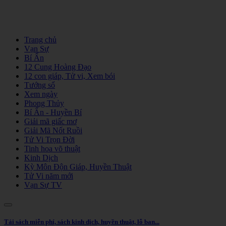
Trang chủ
Vạn Sự
Bí Ẩn
12 Cung Hoàng Đạo
12 con giáp, Tử vi, Xem bói
Tướng số
Xem ngày
Phong Thủy
Bí Ẩn - Huyền Bí
Giải mã giấc mơ
Giải Mã Nốt Ruồi
Tử Vi Trọn Đời
Tinh hoa võ thuật
Kinh Dịch
Kỳ Môn Độn Giáp, Huyền Thuật
Tử Vi năm mới
Vạn Sự TV
Tải sách miễn phí, sách kinh dịch, huyền thuật, lỗ ban...