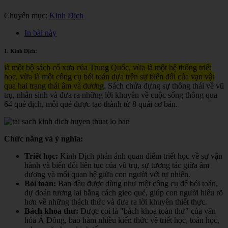
Chuyên mục:
Kinh Dịch
In bài này
1. Kinh Dịch:
là một bộ sách cổ xưa của Trung Quốc, vừa là một hệ thống triết
học, vừa là một công cụ bói toán dựa trên sự biến đổi của vạn vật
qua hai trạng thái âm và dương
. Sách chứa đựng sự thông thái về vũ
trụ, nhân sinh và đưa ra những lời khuyên về cuộc sống thông qua
64 quẻ dịch, mỗi quẻ được tạo thành từ 8 quái cơ bản.
Chức năng và ý nghĩa:
Triết học:
Kinh Dịch phản ánh quan điểm triết học về sự vận
hành và biến đổi liên tục của vũ trụ, sự tương tác giữa âm
dương và mối quan hệ giữa con người với tự nhiên.
Bói toán:
Ban đầu được dùng như một công cụ để bói toán,
dự đoán tương lai bằng cách gieo quẻ, giúp con người hiểu rõ
hơn về những thách thức và đưa ra lời khuyên thiết thực.
Bách khoa thư:
Được coi là "bách khoa toàn thư" của văn
hóa Á Đông, bao hàm nhiều kiến thức về triết học, toán học,