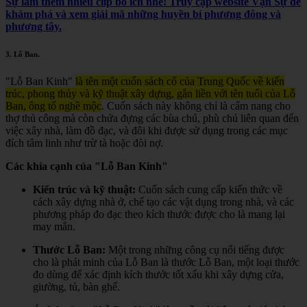
Sự làm thêm nhiều clip bổ ích nhé! Truy cập website Vạn Sự để
khám phá và xem giải mã những huyền bí phương đông và
phương tây.
3.
Lỗ Ban
.
"Lỗ Ban Kinh"
là tên một cuốn sách cổ của Trung Quốc về kiến
trúc, phong thủy và kỹ thuật xây dựng, gắn liền với tên tuổi của Lỗ
Ban, ông tổ nghề mộc
.
Cuốn sách này không chỉ là cẩm nang cho
thợ thủ công mà còn chứa đựng các bùa chú, phù chú liên quan đến
việc xây nhà, làm đồ đạc, và đôi khi được sử dụng trong các mục
đích tâm linh như trừ tà hoặc đòi nợ.
Các khía cạnh của "Lỗ Ban Kinh"
Kiến trúc và kỹ thuật:
Cuốn sách cung cấp kiến thức về
cách xây dựng nhà ở, chế tạo các vật dụng trong nhà, và các
phương pháp đo đạc theo kích thước được cho là mang lại
may mắn.
Thước Lỗ Ban:
Một trong những công cụ nổi tiếng được
cho là phát minh của Lỗ Ban là thước Lỗ Ban, một loại thước
đo dùng để xác định kích thước tốt xấu khi xây dựng cửa,
giường, tủ, bàn ghế.