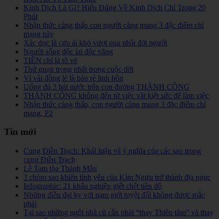
Kinh Dịch Là Gì? Hiểu Đúng Về Kinh Dịch Chỉ Trong 20
Phút
Nhận thức càng thấp con người càng mang 3 đặc điểm chí
mạng này
Xác dục là cửa ải khó vượt qua nhất đời người
Người sống độc lai độc vãng
TIỀN chỉ là tô vẽ
Thứ quạn trọng nhất trong cuộc đời
Vì vài đồng lẻ là bán rẻ linh hồn
Uống đủ 3 bát nước trên con đường THÀNH CÔNG
THÀNH CÔNG không đến từ việc vắt kiệt sức để làm việc
Nhận thức càng thấp, con người càng mang 3 đặc điểm chí
mạng, P2
Tin mới
Cung Điền Trạch: Khái luận và ý nghĩa của các sao trong
cung Điền Trạch
Lễ Tam tòa Thánh Mẫu
3 chòm sao khiến tình yêu của Kim Ngưu trở thành địa ngục
Infographic: 21 khẩu nghiệp giết chết tiền đồ
Những điều đại kỵ với nam giới tuyệt đối không được mắc
phải
Tại sao những ngôi nhà cũ cần phải “thay Thiên tâm” và thay