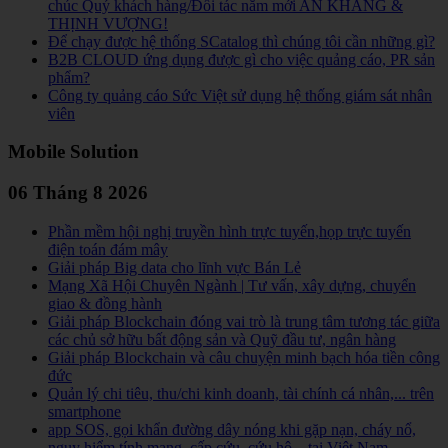
chúc Quý khách hàng/Đối tác năm mới AN KHANG &
THỊNH VƯỢNG!
Để chạy được hệ thống SCatalog thì chúng tôi cần những gì?
B2B CLOUD ứng dụng được gì cho việc quảng cáo, PR sản
phẩm?
Công ty quảng cáo Sức Việt sử dụng hệ thống giám sát nhân
viên
Mobile Solution
06 Tháng 8 2026
Phần mềm hội nghị truyền hình trực tuyến,họp trực tuyến
điện toán đám mây
Giải pháp Big data cho lĩnh vực Bán Lẻ
Mạng Xã Hội Chuyên Ngành | Tư vấn, xây dựng, chuyển
giao & đồng hành
Giải pháp Blockchain đóng vai trò là trung tâm tương tác giữa
các chủ sở hữu bất động sản và Quỹ đầu tư, ngân hàng
Giải pháp Blockchain và câu chuyện minh bạch hóa tiền công
đức
Quản lý chi tiêu, thu/chi kinh doanh, tài chính cá nhân,... trên
smartphone
app SOS, gọi khẩn đường dây nóng khi gặp nạn, cháy nổ,
nguy hiểm tính mạng, cấp cứu, cứu hộ,...tại Việt Nam