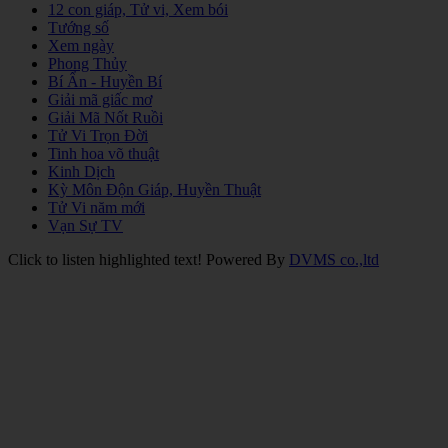
12 con giáp, Tử vi, Xem bói
Tướng số
Xem ngày
Phong Thủy
Bí Ẩn - Huyền Bí
Giải mã giấc mơ
Giải Mã Nốt Ruồi
Tử Vi Trọn Đời
Tinh hoa võ thuật
Kinh Dịch
Kỳ Môn Độn Giáp, Huyền Thuật
Tử Vi năm mới
Vạn Sự TV
Click to listen highlighted text!
Powered By
DVMS co.,ltd