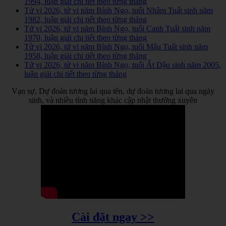
1994, luận giải chi tiết theo từng tháng
Tử vi 2026, tử vi năm Bính Ngọ, tuổi Nhâm Tuất sinh năm
1982, luận giải chi tiết theo từng tháng
Tử vi 2026, tử vi năm Bính Ngọ, tuổi Canh Tuất sinh năm
1970, luận giải chi tiết theo từng tháng
Tử vi 2026, tử vi năm Bính Ngọ, tuổi Mậu Tuất sinh năm
1958, luận giải chi tiết theo từng tháng
Tử vi 2026, tử vi năm Bính Ngọ, tuổi Ất Dậu sinh năm 2005,
luận giải chi tiết theo từng tháng
Vạn sự, Dự đoán tương lai qua tên, dự đoán tương lai qua ngày
sinh, và nhiều tính năng khác cập nhật thường xuyên
Cài đặt ngay >>