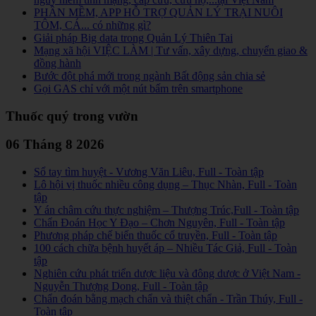
PHẦN MỀM, APP HỖ TRỢ QUẢN LÝ TRẠI NUÔI
TÔM, CÁ... có những gì?
Giải pháp Big data trong Quản Lý Thiên Tai
Mạng xã hội VIỆC LÀM | Tư vấn, xây dựng, chuyển giao &
đồng hành
Bước đột phá mới trong ngành Bất động sản chia sẻ
Gọi GAS chỉ với một nút bấm trên smartphone
Thuốc quý trong vườn
06 Tháng 8 2026
Sổ tay tìm huyệt - Vương Văn Liêu, Full - Toàn tập
Lô hội vị thuốc nhiều công dụng – Thục Nhàn, Full - Toàn
tập
Y án châm cứu thực nghiệm – Thượng Trúc,Full - Toàn tập
Chẩn Đoán Học Y Đạo – Chơn Nguyên, Full - Toàn tập
Phương pháp chế biến thuốc cổ truyền, Full - Toàn tập
100 cách chữa bệnh huyết áp – Nhiều Tác Giả, Full - Toàn
tập
Nghiên cứu phát triển dược liệu và đông dược ở Việt Nam -
Nguyễn Thượng Dong, Full - Toàn tập
Chẩn đoán bằng mạch chẩn và thiệt chẩn - Trần Thúy, Full -
Toàn tập