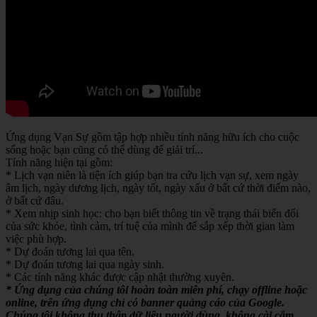
Ứng dụng Vạn Sự gồm tập hợp nhiều tính năng hữu ích cho cuộc
sống hoặc bạn cũng có thể dùng để giải trí...
Tính năng hiện tại gồm:
* Lịch vạn niên là tiện ích giúp bạn tra cứu lịch vạn sự, xem ngày
âm lịch, ngày dương lịch, ngày tốt, ngày xấu ở bất cứ thời điểm nào,
ở bất cứ đâu.
* Xem nhịp sinh học: cho bạn biết thông tin về trạng thái biến đổi
của sức khỏe, tình cảm, trí tuệ của mình để sắp xếp thời gian làm
việc phù hợp.
* Dự đoán tương lai qua tên.
* Dự đoán tương lai qua ngày sinh.
* Các tính năng khác được cập nhật thường xuyên.
* Ứng dụng của chúng tôi hoàn toàn miễn phí, chạy offline hoặc
online, trên ứng dụng chỉ có banner quảng cáo của Google.
Chúng tôi không thu thập dữ liệu người dùng, không cài cắm