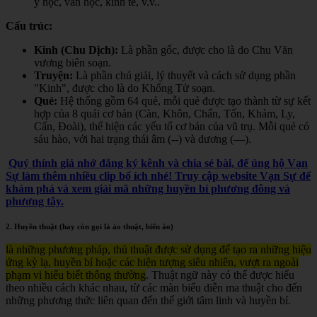
y học, văn học, kinh tế, v.v.
.
Cấu trúc:
Kinh (Chu Dịch):
Là phần gốc, được cho là do Chu Văn
vương biên soạn.
Truyện:
Là phần chú giải, lý thuyết và cách sử dụng phần
"Kinh", được cho là do Khổng Tử soạn.
Quẻ:
Hệ thống gồm 64 quẻ, mỗi quẻ được tạo thành từ sự kết
hợp của 8 quái cơ bản (Càn, Khôn, Chấn, Tốn, Khảm, Ly,
Cấn, Đoài), thể hiện các yếu tố cơ bản của vũ trụ. Mỗi quẻ có
sáu hào, với hai trạng thái âm (--) và dương (—).
Quý thính giả nhớ đăng ký kênh và chia sẻ bài, để ủng hộ Vạn
Sự làm thêm nhiều clip bổ ích nhé! Truy cập website Vạn Sự để
khám phá và xem giải mã những huyền bí phương đông và
phương tây.
2. Huyền thuật (hay còn gọi là ảo thuật, biến ảo)
là những phương pháp, thủ thuật được sử dụng để tạo ra những hiệu
ứng kỳ lạ, huyền bí hoặc các hiện tượng siêu nhiên, vượt ra ngoài
phạm vi hiểu biết thông thường
. Thuật ngữ này có thể được hiểu
theo nhiều cách khác nhau, từ các màn biểu diễn ma thuật cho đến
những phương thức liên quan đến thế giới tâm linh và huyền bí.