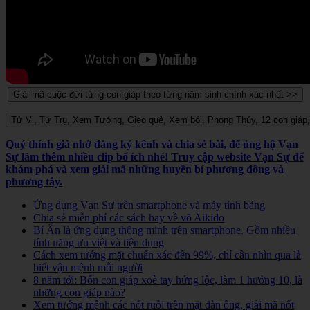
Quý thính giả nhớ đăng ký kênh và chia sẻ bài, để ủng hộ Vạn
Sự làm thêm nhiều clip bổ ích nhé! Truy cập website Vạn Sự để
khám phá và xem giải mã những huyền bí phương đông và
phương tây.
Ứng dụng Vạn Sự trên smartphone và máy tính bảng
Chia sẻ miễn phí các sách hay về võ Aikido
Bí Ẩn là ứng dụng thông minh trên smartphone. Gồm nhiều
tính năng ưu việt và tiện dụng
Cách xem tướng mặt chuẩn xác đến 99%, chỉ cần nhìn qua là
biết vận mệnh mỗi người
8 năm tới: Bốn con giáp xoè tay hứng lộc, làm 1 hưởng 10, là
những con giáp nào?
Xem tướng mệnh các nốt ruồi trên mặt đàn ông, giải mã nốt