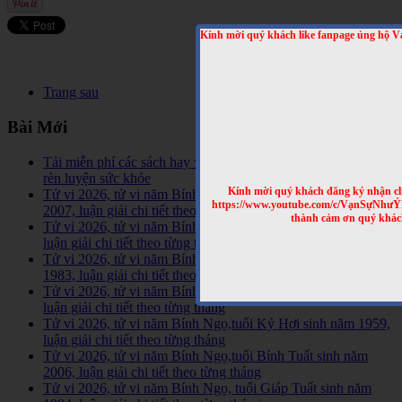
Kính mời quý khách like fanpage ủng hộ V
Trang sau
Bài Mới
Tải miễn phí các sách hay về tinh hoa võ học trên Thế Giới,
rèn luyện sức khỏe
Kính mời quý khách đăng ký nhận cl
Tử vi 2026, tử vi năm Bính Ngọ,tuổi Đinh Hợi sinh năm
https://www.youtube.com/c/VạnSựNhư
2007, luận giải chi tiết theo từng tháng
thành cảm ơn quý khác
Tử vi 2026, tử vi năm Bính Ngọ,tuổi Ất Hợi sinh năm 1995,
luận giải chi tiết theo từng tháng
Tử vi 2026, tử vi năm Bính Ngọ,tuổi Quý Hợi sinh năm
1983, luận giải chi tiết theo từng tháng
Tử vi 2026, tử vi năm Bính Ngọ,tuổi Tân Hợi sinh năm 1971,
luận giải chi tiết theo từng tháng
Tử vi 2026, tử vi năm Bính Ngọ,tuổi Kỷ Hợi sinh năm 1959,
luận giải chi tiết theo từng tháng
Tử vi 2026, tử vi năm Bính Ngọ,tuổi Bính Tuất sinh năm
2006, luận giải chi tiết theo từng tháng
Tử vi 2026, tử vi năm Bính Ngọ, tuổi Giáp Tuất sinh năm