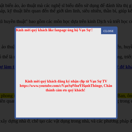
t biến ảo, ảo thuật mà các nghệ sĩ biểu diễn sử dụng để đánh lừa thị gi
 kỹ thuật liên quan đến thế giới tâm linh, siêu nhiên, thần bí, giúp kết
 huyền thuật" bao gồm các môn học dựa trên kinh Dịch và triết học cổ 
Kính mời quý khách like fanpage ủng hộ Vạn Sự !
 ảo thuật, hai là phương pháp giải thích các hiện tượng siêu nhiên, huyề
hể là một hình thức giải trí hoặc là một phần của các tín ngưỡng, triết
Sự làm thêm nhiều clip bổ ích nhé! Truy cập website Vạn Sự để 
Kính mời quý khách đăng ký nhận clip từ Vạn Sự TV
https://www.youtube.com/c/VạnSựNhưÝHạnhThônge, Chân
thành cảm ơn quý khách!
 phong thủy và kỹ thuật xây dựng, gắn liền với tên tuổi của Lỗ Ban, ô
n quan đến việc xây nhà, làm đồ đạc, và đôi khi được sử dụng trong c
xây dựng nhà ở, chế tạo các vật dụng trong nhà, và các phương pháp đ