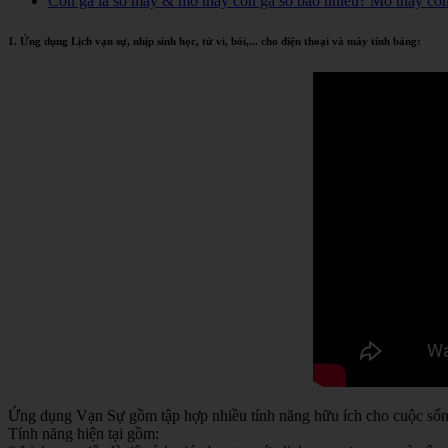
Con gà là số mấy & mơ thấy con gà số bao nhiêu? Mơ thấy co
1. Ứng dụng Lịch vạn sự, nhịp sinh học, tử vi, bói,... cho điện thoại và máy tính bảng:
Ứng dụng Vạn Sự gồm tập hợp nhiều tính năng hữu ích cho cuộc sống 
Tính năng hiện tại gồm: