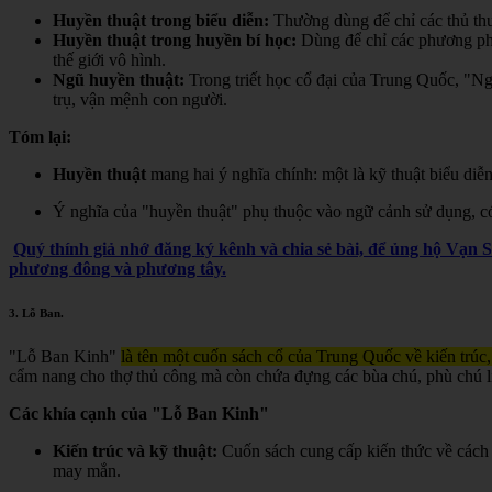
Huyền thuật trong biểu diễn:
Thường dùng để chỉ các thủ thuậ
Huyền thuật trong huyền bí học:
Dùng để chỉ các phương pháp,
thế giới vô hình.
Ngũ huyền thuật:
Trong triết học cổ đại của Trung Quốc, "Ngũ
trụ, vận mệnh con người.
Tóm lại:
Huyền thuật
mang hai ý nghĩa chính: một là kỹ thuật biểu diễn
Ý nghĩa của "huyền thuật" phụ thuộc vào ngữ cảnh sử dụng, có t
Quý thính giả nhớ đăng ký kênh và chia sẻ bài, để ủng hộ Vạn 
phương đông và phương tây.
3.
Lỗ Ban
.
"Lỗ Ban Kinh"
là tên một cuốn sách cổ của Trung Quốc về kiến trúc,
cẩm nang cho thợ thủ công mà còn chứa đựng các bùa chú, phù chú liê
Các khía cạnh của "Lỗ Ban Kinh"
Kiến trúc và kỹ thuật:
Cuốn sách cung cấp kiến thức về cách 
may mắn.