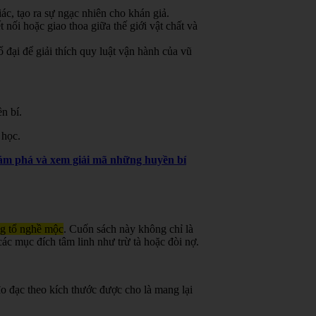
ác, tạo ra sự ngạc nhiên cho khán giả.
 nối hoặc giao thoa giữa thế giới vật chất và
đại để giải thích quy luật vận hành của vũ
n bí.
 học.
khám phá và xem giải mã những huyền bí
ng tổ nghề mộc
.
Cuốn sách này không chỉ là
ác mục đích tâm linh như trừ tà hoặc đòi nợ.
o đạc theo kích thước được cho là mang lại