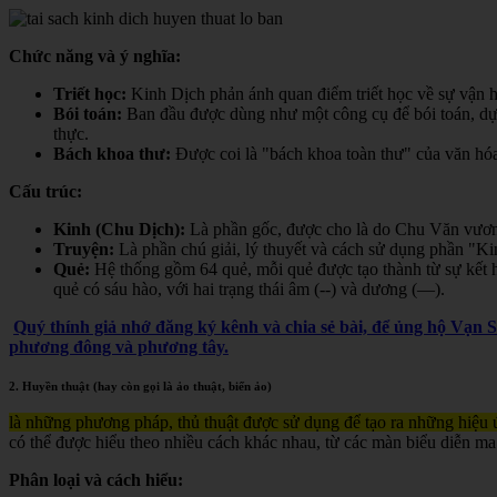
Chức năng và ý nghĩa:
Triết học:
Kinh Dịch phản ánh quan điểm triết học về sự vận hà
Bói toán:
Ban đầu được dùng như một công cụ để bói toán, dự đ
thực.
Bách khoa thư:
Được coi là "bách khoa toàn thư" của văn hóa 
Cấu trúc:
Kinh (Chu Dịch):
Là phần gốc, được cho là do Chu Văn vươn
Truyện:
Là phần chú giải, lý thuyết và cách sử dụng phần "K
Quẻ:
Hệ thống gồm 64 quẻ, mỗi quẻ được tạo thành từ sự kết h
quẻ có sáu hào, với hai trạng thái âm (--) và dương (—).
Quý thính giả nhớ đăng ký kênh và chia sẻ bài, để ủng hộ Vạn 
phương đông và phương tây.
2. Huyền thuật (hay còn gọi là ảo thuật, biến ảo)
là những phương pháp, thủ thuật được sử dụng để tạo ra những hiệu ứ
có thể được hiểu theo nhiều cách khác nhau, từ các màn biểu diễn ma
Phân loại và cách hiểu: