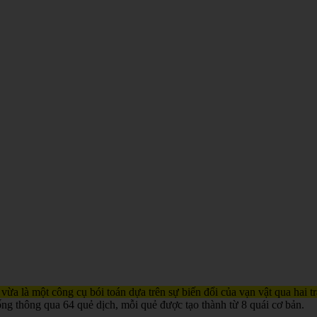
 vừa là một công cụ bói toán dựa trên sự biến đổi của vạn vật qua hai 
ống thông qua 64 quẻ dịch, mỗi quẻ được tạo thành từ 8 quái cơ bản.