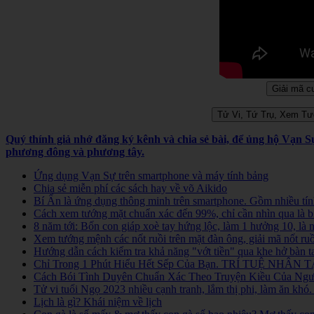
Quý thính giả nhớ đăng ký kênh và chia sẻ bài, để ủng hộ Vạn 
phương đông và phương tây.
Ứng dụng Vạn Sự trên smartphone và máy tính bảng
Chia sẻ miễn phí các sách hay về võ Aikido
Bí Ẩn là ứng dụng thông minh trên smartphone. Gồm nhiều tính
Cách xem tướng mặt chuẩn xác đến 99%, chỉ cần nhìn qua là b
8 năm tới: Bốn con giáp xoè tay hứng lộc, làm 1 hưởng 10, là
Xem tướng mệnh các nốt ruồi trên mặt đàn ông, giải mã nốt ruồ
Hướng dẫn cách kiểm tra khả năng "vớt tiền" qua khe hở bàn t
Chỉ Trong 1 Phút Hiểu Hết Sếp Của Bạn. TRÍ TUỆ NHÂN TẠ
Cách Bói Tình Duyên Chuẩn Xác Theo Truyện Kiều Của Người
Tử vi tuổi Ngọ 2023 nhiều cạnh tranh, lắm thị phi, làm ăn kh
Lịch là gì? Khái niệm về lịch