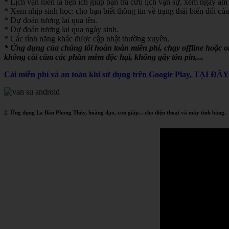
* Lịch vạn niên là tiện ích giúp bạn tra cứu lịch vạn sự, xem ngày âm 
* Xem nhịp sinh học: cho bạn biết thông tin về trạng thái biến đổi của
* Dự đoán tương lai qua tên.
* Dự đoán tương lai qua ngày sinh.
* Các tính năng khác được cập nhật thường xuyên.
* Ứng dụng của chúng tôi hoàn toàn miễn phí, chạy offline hoặc 
không cài cắm các phần mềm độc hại, không gây tốn pin,...
Cài miễn phí và an toàn khi sử dụng trên Google Play, TẠI ĐÂ
2. Ứng dụng La Bàn Phong Thủy, hoàng đạo, con giáp... cho điện thoại và máy tính bảng.