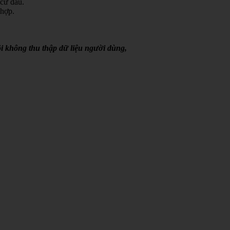
 cứ đâu.
 hợp.
i không thu thập dữ liệu người dùng,