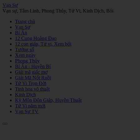
Vạn Sự
Vạn sự, Tâm Linh, Phong Thủy, Tử Vi, Kinh Dịch, Bói
Trang chủ
Vạn Sự
Bí Ẩn
12 Cung Hoàng Đạo
12 con giáp, Tử vi, Xem bói
Tướng số
Xem ngày
Phong Thủy
Bí Ẩn - Huyền Bí
Giải mã giấc mơ
Giải Mã Nốt Ruồi
Tử Vi Trọn Đời
Tinh hoa võ thuật
Kinh Dịch
Kỳ Môn Độn Giáp, Huyền Thuật
Tử Vi năm mới
Vạn Sự TV