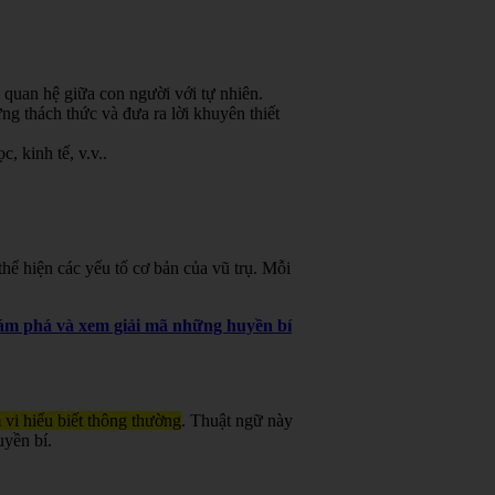
 quan hệ giữa con người với tự nhiên.
g thách thức và đưa ra lời khuyên thiết
, kinh tế, v.v.
.
ể hiện các yếu tố cơ bản của vũ trụ. Mỗi
khám phá và xem giải mã những huyền bí
 vi hiểu biết thông thường
. Thuật ngữ này
uyền bí.