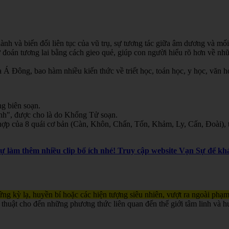
nh và biến đổi liên tục của vũ trụ, sự tương tác giữa âm dương và mối
oán tương lai bằng cách gieo quẻ, giúp con người hiểu rõ hơn về nhữn
Á Đông, bao hàm nhiều kiến thức về triết học, toán học, y học, văn học
g biên soạn.
inh", được cho là do Khổng Tử soạn.
ợp của 8 quái cơ bản (Càn, Khôn, Chấn, Tốn, Khảm, Ly, Cấn, Đoài), th
Sự làm thêm nhiều clip bổ ích nhé! Truy cập website Vạn Sự để 
ng kỳ lạ, huyền bí hoặc các hiện tượng siêu nhiên, vượt ra ngoài phạm
 thuật cho đến những phương thức liên quan đến thế giới tâm linh và h