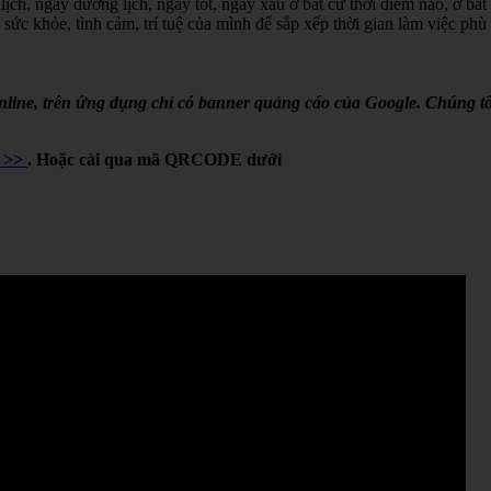
lịch, ngày dương lịch, ngày tốt, ngày xấu ở bất cứ thời điểm nào, ở bất
 sức khỏe, tình cảm, trí tuệ của mình để sắp xếp thời gian làm việc phù
online, trên ứng dụng chỉ có banner quảng cáo của Google. Chúng tô
Y >>
. Hoặc cài qua mã QRCODE dưới