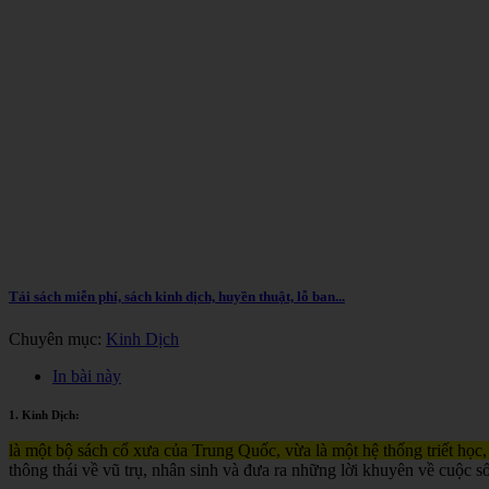
Tải sách miễn phí, sách kinh dịch, huyền thuật, lỗ ban...
Chuyên mục:
Kinh Dịch
In bài này
1. Kinh Dịch:
là một bộ sách cổ xưa của Trung Quốc, vừa là một hệ thống triết học,
thông thái về vũ trụ, nhân sinh và đưa ra những lời khuyên về cuộc s