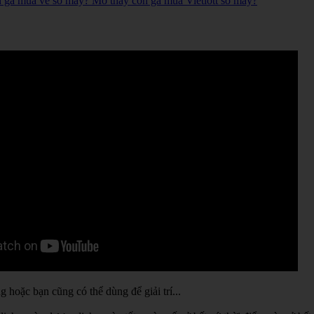
n gà mua vé số mấy? Mơ thấy con gà mua Vietlott số mấy?
hoặc bạn cũng có thể dùng để giải trí...