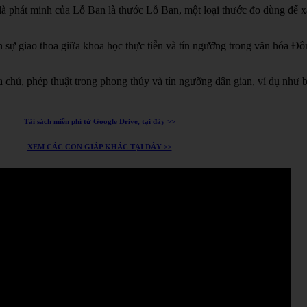
à phát minh của Lỗ Ban là thước Lỗ Ban, một loại thước đo dùng để xá
h sự giao thoa giữa khoa học thực tiễn và tín ngưỡng trong văn hóa Đ
chú, phép thuật trong phong thủy và tín ngưỡng dân gian, ví dụ như 
Tải sách miễn phí từ Google Drive, tại đây >>
XEM CÁC CON GIÁP KHÁC TẠI ĐÂY >>