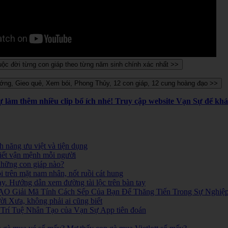
Sự làm thêm nhiều clip bổ ích nhé! Truy cập website Vạn Sự để k
 năng ưu việt và tiện dụng
iết vận mệnh mỗi người
 những con giáp nào?
i trên mặt nam nhân, nốt ruồi cát hung
ay. Hướng dẫn xem đường tài lộc trên bàn tay
O Giải Mã Tính Cách Sếp Của Bạn Để Thăng Tiến Trong Sự Nghiệ
 Xưa, không phải ai cũng biết
ó. Trí Tuệ Nhân Tạo của Vạn Sự App tiên đoán