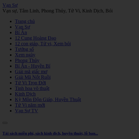
Vạn Sự
Vạn sự, Tâm Linh, Phong Thủy, Tử Vi, Kinh Dịch, Bói
Trang chủ
Vạn Sự
Bí Ẩn
12 Cung Hoàng Đạo
12 con giáp, Tử vi, Xem bói
Tướng số
Xem ngày
Phong Thủy
Bí Ẩn - Huyền Bí
Giải mã giấc mơ
Giải Mã Nốt Ruồi
Tử Vi Trọn Đời
Tinh hoa võ thuật
Kinh Dịch
Kỳ Môn Độn Giáp, Huyền Thuật
Tử Vi năm mới
Vạn Sự TV
Tải sách miễn phí, sách kinh dịch, huyền thuật, lỗ ban...