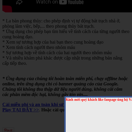
* La bàn phong thủy: cho phép định vị tự động bát trạch nhà ở,
phòng làm việc, bếp,... theo phong thủy bát trạch.
* Ứng dụng cho phép bạn tìm hiểu về tính cách của từng người theo
cung hoàng đạo.
* Xem sự tương hợp của hai bạn theo cung hoàng đạo
* Xem tính cách người theo nhóm máu
* Sự tương hợp về tính cách của hai người theo nhóm máu
* Và nhiều khám phá khác được cập nhật trong những bản nâng
cấp tiếp theo.
* Ứng dụng của chúng tôi hoàn toàn miễn phí, chạy offline hoặc
online, trên ứng dụng chỉ có banner quảng cáo của Google.
Chúng tôi không thu thập dữ liệu người dùng, không cài cắm
các phần mềm độc hại, không gây tốn pin,...
Kính mời quý khách like fanpage ủng hộ V
Cài miễn phí và an toàn khi sử dụng cho Android, trên Google
Play TẠI ĐÂY >>
.
Hoặc cài qua mã QRCODE sau