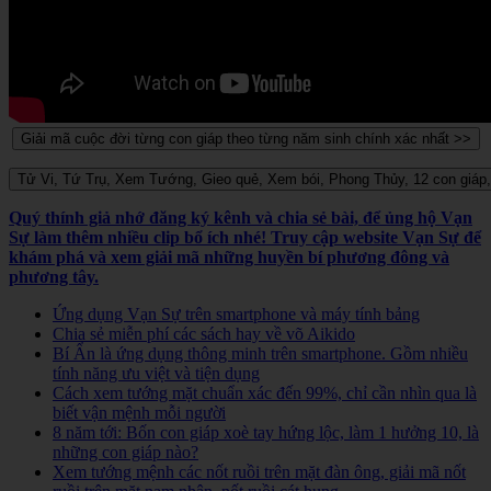
Quý thính giả nhớ đăng ký kênh và chia sẻ bài, để ủng hộ Vạn
Sự làm thêm nhiều clip bổ ích nhé! Truy cập website Vạn Sự để
khám phá và xem giải mã những huyền bí phương đông và
phương tây.
Ứng dụng Vạn Sự trên smartphone và máy tính bảng
Chia sẻ miễn phí các sách hay về võ Aikido
Bí Ẩn là ứng dụng thông minh trên smartphone. Gồm nhiều
tính năng ưu việt và tiện dụng
Cách xem tướng mặt chuẩn xác đến 99%, chỉ cần nhìn qua là
biết vận mệnh mỗi người
8 năm tới: Bốn con giáp xoè tay hứng lộc, làm 1 hưởng 10, là
những con giáp nào?
Xem tướng mệnh các nốt ruồi trên mặt đàn ông, giải mã nốt