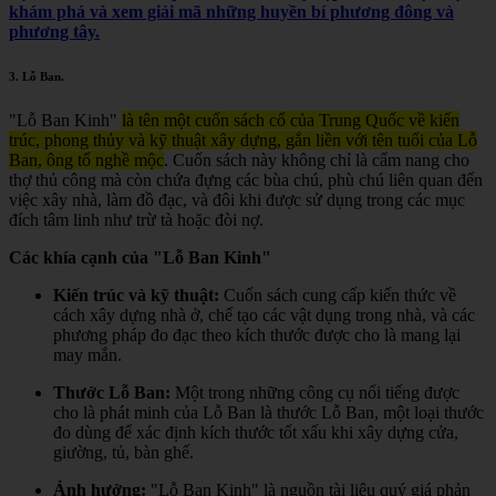
khám phá và xem giải mã những huyền bí phương đông và
phương tây.
3.
Lỗ Ban
.
"Lỗ Ban Kinh"
là tên một cuốn sách cổ của Trung Quốc về kiến
trúc, phong thủy và kỹ thuật xây dựng, gắn liền với tên tuổi của Lỗ
Ban, ông tổ nghề mộc
.
Cuốn sách này không chỉ là cẩm nang cho
thợ thủ công mà còn chứa đựng các bùa chú, phù chú liên quan đến
việc xây nhà, làm đồ đạc, và đôi khi được sử dụng trong các mục
đích tâm linh như trừ tà hoặc đòi nợ.
Các khía cạnh của "Lỗ Ban Kinh"
Kiến trúc và kỹ thuật:
Cuốn sách cung cấp kiến thức về
cách xây dựng nhà ở, chế tạo các vật dụng trong nhà, và các
phương pháp đo đạc theo kích thước được cho là mang lại
may mắn.
Thước Lỗ Ban:
Một trong những công cụ nổi tiếng được
cho là phát minh của Lỗ Ban là thước Lỗ Ban, một loại thước
đo dùng để xác định kích thước tốt xấu khi xây dựng cửa,
giường, tủ, bàn ghế.
Ảnh hưởng:
"Lỗ Ban Kinh" là nguồn tài liệu quý giá phản