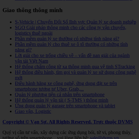
Giao thông thông minh
S-Vehicle | Chuyển Đổi Số lĩnh vực Quản lý xe doanh nghiệp
SGO Giải pháp thông minh cho các công ty vận chuyển,
logistics thuê ngoài
Phần mềm quản lý xe thường có những tính năng gì?
Phần mềm quản lý cho thuê xe ô tô thường có những tính
năng gì?
Lời giải cho xe trống chiều về – vấn đề nan giải của ngành
vận tải Việt Nam
Hệ thống chấm công từ xa thông minh qua vệ tinh STracking
Hệ thống điều hành, tìm gọi và quản lý xe sử dụng công nghệ
mới
Điều hành hãng xe công nghệ, ứng dụng đặt xe trên
smartphone tương tự Uber, Grab,...
Quản lý phương tiện cá nhân trên smartphone
Hệ thống quản lý vận tải ( S-TMS ) thông minh
Ứng dụng quản lý garage trên smartphone và tablet
Giao vận, Logistic
Copyright © Vạn Sự. All Rights Reserved.
Trực thuộc DVMS
Quý vị cần tư vấn, xây dựng các ứng dụng bói, tử vi, phong thủy,
tướng số trên smartphone... vui lòng liên hệ:
sale@dvms.vn