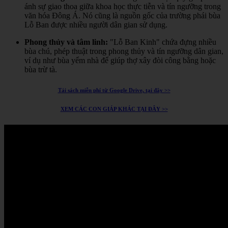
ánh sự giao thoa giữa khoa học thực tiễn và tín ngưỡng trong
văn hóa Đông Á.
Nó cũng là nguồn gốc của trường phái bùa
Lỗ Ban được nhiều người dân gian sử dụng.
Phong thủy và tâm linh:
"Lỗ Ban Kinh" chứa đựng nhiều
bùa chú, phép thuật trong phong thủy và tín ngưỡng dân gian,
ví dụ như bùa yểm nhà để giúp thợ xây đòi công bằng hoặc
bùa trừ tà.
Tải sách miễn phí từ Google Drive, tại đây >>
XEM CÁC CON GIÁP KHÁC TẠI ĐÂY >>