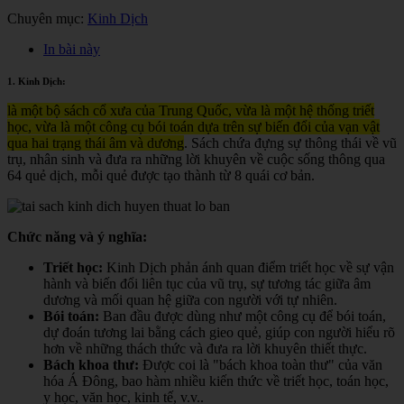
Chuyên mục:
Kinh Dịch
In bài này
1. Kinh Dịch:
là một bộ sách cổ xưa của Trung Quốc, vừa là một hệ thống triết
học, vừa là một công cụ bói toán dựa trên sự biến đổi của vạn vật
qua hai trạng thái âm và dương
. Sách chứa đựng sự thông thái về vũ
trụ, nhân sinh và đưa ra những lời khuyên về cuộc sống thông qua
64 quẻ dịch, mỗi quẻ được tạo thành từ 8 quái cơ bản.
Chức năng và ý nghĩa:
Triết học:
Kinh Dịch phản ánh quan điểm triết học về sự vận
hành và biến đổi liên tục của vũ trụ, sự tương tác giữa âm
dương và mối quan hệ giữa con người với tự nhiên.
Bói toán:
Ban đầu được dùng như một công cụ để bói toán,
dự đoán tương lai bằng cách gieo quẻ, giúp con người hiểu rõ
hơn về những thách thức và đưa ra lời khuyên thiết thực.
Bách khoa thư:
Được coi là "bách khoa toàn thư" của văn
hóa Á Đông, bao hàm nhiều kiến thức về triết học, toán học,
y học, văn học, kinh tế, v.v.
.