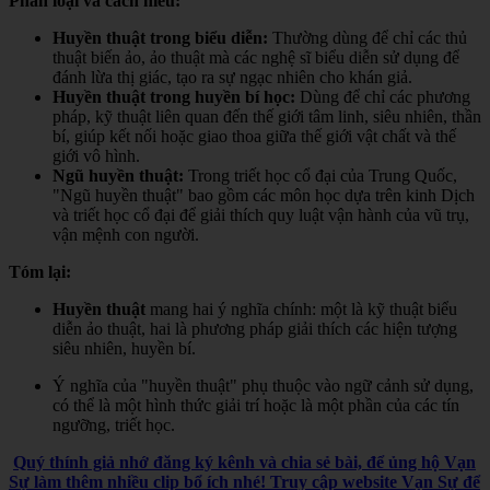
Phân loại và cách hiểu:
Huyền thuật trong biểu diễn:
Thường dùng để chỉ các thủ
thuật biến ảo, ảo thuật mà các nghệ sĩ biểu diễn sử dụng để
đánh lừa thị giác, tạo ra sự ngạc nhiên cho khán giả.
Huyền thuật trong huyền bí học:
Dùng để chỉ các phương
pháp, kỹ thuật liên quan đến thế giới tâm linh, siêu nhiên, thần
bí, giúp kết nối hoặc giao thoa giữa thế giới vật chất và thế
giới vô hình.
Ngũ huyền thuật:
Trong triết học cổ đại của Trung Quốc,
"Ngũ huyền thuật" bao gồm các môn học dựa trên kinh Dịch
và triết học cổ đại để giải thích quy luật vận hành của vũ trụ,
vận mệnh con người.
Tóm lại:
Huyền thuật
mang hai ý nghĩa chính: một là kỹ thuật biểu
diễn ảo thuật, hai là phương pháp giải thích các hiện tượng
siêu nhiên, huyền bí.
Ý nghĩa của "huyền thuật" phụ thuộc vào ngữ cảnh sử dụng,
có thể là một hình thức giải trí hoặc là một phần của các tín
ngưỡng, triết học.
Quý thính giả nhớ đăng ký kênh và chia sẻ bài, để ủng hộ Vạn
Sự làm thêm nhiều clip bổ ích nhé! Truy cập website Vạn Sự để