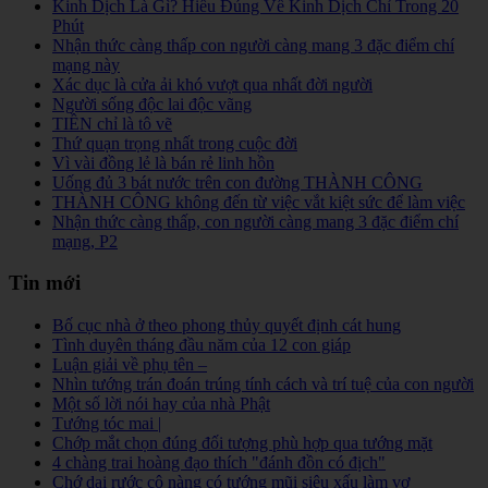
Kinh Dịch Là Gì? Hiểu Đúng Về Kinh Dịch Chỉ Trong 20
Phút
Nhận thức càng thấp con người càng mang 3 đặc điểm chí
mạng này
Xác dục là cửa ải khó vượt qua nhất đời người
Người sống độc lai độc vãng
TIỀN chỉ là tô vẽ
Thứ quạn trọng nhất trong cuộc đời
Vì vài đồng lẻ là bán rẻ linh hồn
Uống đủ 3 bát nước trên con đường THÀNH CÔNG
THÀNH CÔNG không đến từ việc vắt kiệt sức để làm việc
Nhận thức càng thấp, con người càng mang 3 đặc điểm chí
mạng, P2
Tin mới
Bố cục nhà ở theo phong thủy quyết định cát hung
Tình duyên tháng đầu năm của 12 con giáp
Luận giải về phụ tên –
Nhìn tướng trán đoán trúng tính cách và trí tuệ của con người
Một số lời nói hay của nhà Phật
Tướng tóc mai |
Chớp mắt chọn đúng đối tượng phù hợp qua tướng mặt
4 chàng trai hoàng đạo thích "đánh đồn có địch"
Chớ dại rước cô nàng có tướng mũi siêu xấu làm vợ