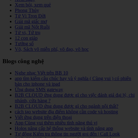
Xem bói, xem quẻ
Phong Thủy
Tử Vi Trọn Đời
Giải mã giấc mơ
Giải mã Nốt Ruồi
Tử vi, Tứ trụ
12 con giáp
Tướng số
Võ, Sách võ miễn phí, võ đạo, võ học
Blogs công nghệ
Nghe nhạc Việt trên BB 10
app tìm kiếm câu chúc hay và ý nghĩa ( Cùng vui ) có phiên
bản cho iphone và ipad
Ứng dụng SMS gateway
B2B CLOUD ứng dụng được gì cho việc đánh giá đại lý, chi
nhánh, cửa hàng ?
B2B CLOUD ứng dụng được gì cho ngành nội thất?
cách tạo website địa điểm không cần code và hosting
Viết ứng dụng trên điện thoại
App Cùng vui thêm nhiều tính năng thú vị
Holos nâng cấp hệ thống website và tính năng app
Tự động Kiểm tra thông tin người gọi đến | Call Look