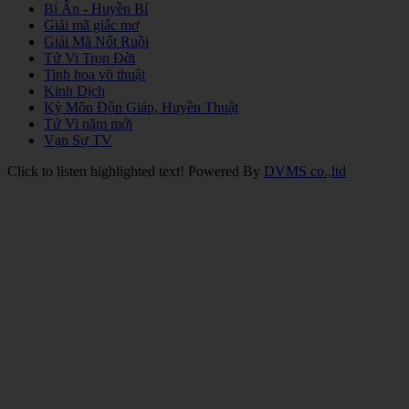
Bí Ẩn - Huyền Bí
Giải mã giấc mơ
Giải Mã Nốt Ruồi
Tử Vi Trọn Đời
Tinh hoa võ thuật
Kinh Dịch
Kỳ Môn Độn Giáp, Huyền Thuật
Tử Vi năm mới
Vạn Sự TV
Click to listen highlighted text!
Powered By
DVMS co.,ltd