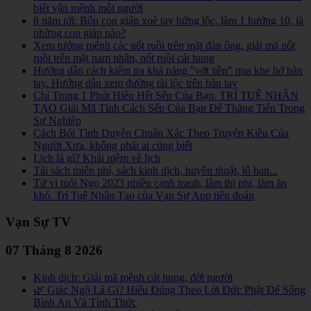
biết vận mệnh mỗi người
8 năm tới: Bốn con giáp xoè tay hứng lộc, làm 1 hưởng 10, là
những con giáp nào?
Xem tướng mệnh các nốt ruồi trên mặt đàn ông, giải mã nốt
ruồi trên mặt nam nhân, nốt ruồi cát hung
Hướng dẫn cách kiểm tra khả năng "vớt tiền" qua khe hở bàn
tay. Hướng dẫn xem đường tài lộc trên bàn tay
Chỉ Trong 1 Phút Hiểu Hết Sếp Của Bạn. TRÍ TUỆ NHÂN
TẠO Giải Mã Tính Cách Sếp Của Bạn Để Thăng Tiến Trong
Sự Nghiệp
Cách Bói Tình Duyên Chuẩn Xác Theo Truyện Kiều Của
Người Xưa, không phải ai cũng biết
Lịch là gì? Khái niệm về lịch
Tải sách miễn phí, sách kinh dịch, huyền thuật, lỗ ban...
Tử vi tuổi Ngọ 2023 nhiều cạnh tranh, lắm thị phi, làm ăn
khó. Trí Tuệ Nhân Tạo của Vạn Sự App tiên đoán
Vạn Sự TV
07 Tháng 8 2026
Kinh dịch: Giải mã mệnh cát hung, đời người
🌿 Giác Ngộ Là Gì? Hiểu Đúng Theo Lời Đức Phật Để Sống
Bình An Và Tỉnh Thức