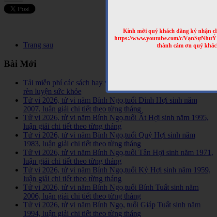
Kính mời quý khách đăng ký nhận cl
https://www.youtube.com/c/VạnSựNhư
Trang sau
thành cảm ơn quý khác
Bài Mới
Tải miễn phí các sách hay về tinh hoa võ học trên Thế Giới,
rèn luyện sức khỏe
Tử vi 2026, tử vi năm Bính Ngọ,tuổi Đinh Hợi sinh năm
2007, luận giải chi tiết theo từng tháng
Tử vi 2026, tử vi năm Bính Ngọ,tuổi Ất Hợi sinh năm 1995,
luận giải chi tiết theo từng tháng
Tử vi 2026, tử vi năm Bính Ngọ,tuổi Quý Hợi sinh năm
1983, luận giải chi tiết theo từng tháng
Tử vi 2026, tử vi năm Bính Ngọ,tuổi Tân Hợi sinh năm 1971,
luận giải chi tiết theo từng tháng
Tử vi 2026, tử vi năm Bính Ngọ,tuổi Kỷ Hợi sinh năm 1959,
luận giải chi tiết theo từng tháng
Tử vi 2026, tử vi năm Bính Ngọ,tuổi Bính Tuất sinh năm
2006, luận giải chi tiết theo từng tháng
Tử vi 2026, tử vi năm Bính Ngọ, tuổi Giáp Tuất sinh năm
1994, luận giải chi tiết theo từng tháng