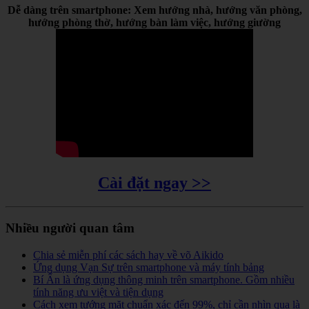
Dễ dàng trên smartphone: Xem hướng nhà, hướng văn phòng,
hướng phòng thờ, hướng bàn làm việc, hướng giường
Cài đặt ngay >>
Nhiều người quan tâm
Chia sẻ miễn phí các sách hay về võ Aikido
Ứng dụng Vạn Sự trên smartphone và máy tính bảng
Bí Ẩn là ứng dụng thông minh trên smartphone. Gồm nhiều
tính năng ưu việt và tiện dụng
Cách xem tướng mặt chuẩn xác đến 99%, chỉ cần nhìn qua là