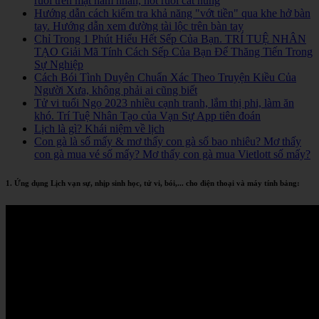
ruồi trên mặt nam nhân, nốt ruồi cát hung
Hướng dẫn cách kiểm tra khả năng "vớt tiền" qua khe hở bàn
tay. Hướng dẫn xem đường tài lộc trên bàn tay
Chỉ Trong 1 Phút Hiểu Hết Sếp Của Bạn. TRÍ TUỆ NHÂN
TẠO Giải Mã Tính Cách Sếp Của Bạn Để Thăng Tiến Trong
Sự Nghiệp
Cách Bói Tình Duyên Chuẩn Xác Theo Truyện Kiều Của
Người Xưa, không phải ai cũng biết
Tử vi tuổi Ngọ 2023 nhiều cạnh tranh, lắm thị phi, làm ăn
khó. Trí Tuệ Nhân Tạo của Vạn Sự App tiên đoán
Lịch là gì? Khái niệm về lịch
Con gà là số mấy & mơ thấy con gà số bao nhiêu? Mơ thấy
con gà mua vé số mấy? Mơ thấy con gà mua Vietlott số mấy?
1. Ứng dụng Lịch vạn sự, nhịp sinh học, tử vi, bói,... cho điện thoại và máy tính bảng: