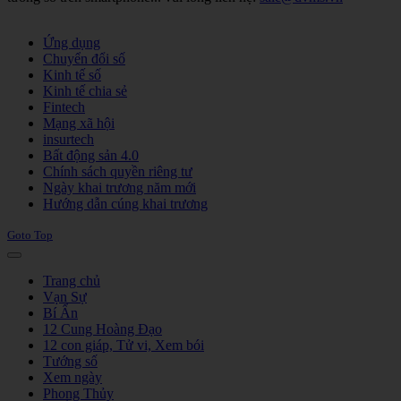
Joomla! 3 Templates
Ứng dụng
Chuyển đổi số
Kinh tế số
Kinh tế chia sẻ
Fintech
Mạng xã hội
insurtech
Bất động sản 4.0
Chính sách quyền riêng tư
Ngày khai trương năm mới
Hướng dẫn cúng khai trương
Goto Top
Trang chủ
Vạn Sự
Bí Ẩn
12 Cung Hoàng Đạo
12 con giáp, Tử vi, Xem bói
Tướng số
Xem ngày
Phong Thủy