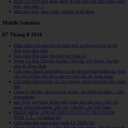
B2B CLOUD ứng dụng được gì cho lĩnh vực thời trang, may
mặc, giày dép...?
Mời sinh nhật, đám cưới... nhanh và dễ dàng
Mobile Solution
07 Tháng 8 2026
Phần mềm hội nghị truyền hình trực tuyến,họp trực tuyến
điện toán đám mây
Giải pháp Big data cho lĩnh vực Bán Lẻ
Mạng Xã Hội Chuyên Ngành | Tư vấn, xây dựng, chuyển
giao & đồng hành
Giải pháp Blockchain đóng vai trò là trung tâm tương tác giữa
các chủ sở hữu bất động sản và Quỹ đầu tư, ngân hàng
Giải pháp Blockchain và câu chuyện minh bạch hóa tiền công
đức
Quản lý chi tiêu, thu/chi kinh doanh, tài chính cá nhân,... trên
smartphone
app SOS, gọi khẩn đường dây nóng khi gặp nạn, cháy nổ,
nguy hiểm tính mạng, cấp cứu, cứu hộ,...tại Việt Nam
PHẦN MỀM, APP HỖ TRỢ QUẢN LÝ TRẠI NUÔI
TÔM, CÁ... có những gì?
Giải pháp Big data trong Quản Lý Thiên Tai
Mạng xã hội VIỆC LÀM | Tư vấn, xây dựng, chuyển giao &