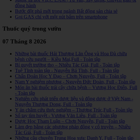
đồng hành
Bước đột phá mới trong ngành Bất động sản chia sẻ
Gọi GAS chỉ với một nút bấm trên smartphone
Thuốc quý trong vườn
07 Tháng 8 2026
Những bài thuốc Hải Thượng Lãn Ông và Hoa Đà chữa
bệnh cứu người – Kiều Mai,Full - Toàn tập
Bí quyết trường thọ – Nhiều Tác Giả, Full - Toàn tập
Tuệ Tĩnh toàn tập - Nguyễn Bá Tĩnh, Full - Toàn tập
Chẩn Đoán Học Y Đạo – Chơn Nguyên, Full - Toàn tập
Nam Y nghiệm phương - Nguyễn Đức Đoàn, Full - Toàn tập
Món ăn bài thuốc trái cây chữa bệnh – Vương Học Điển, Full
- Toàn tập
Nghiên cứu phát triển dược liệu và đông dược ở Việt Nam -
Nguyễn Thượng Dong, Full - Toàn tập
Y án châm cứu thực nghiệm – Thượng Trúc,Full - Toàn tập
Sổ tay tìm huyệt - Vương Văn Liêu, Full - Toàn tập
Dược Học Tham Luận – Chơn Nguyễn, Full - Toàn tập
Làm đẹp bằng các phương pháp đông y cổ truyền – Nhiều
Tác Giả, Full - Toàn tập
Những câu chuyện Trung Hoa xưa: Danh Y, Full - Toàn tập