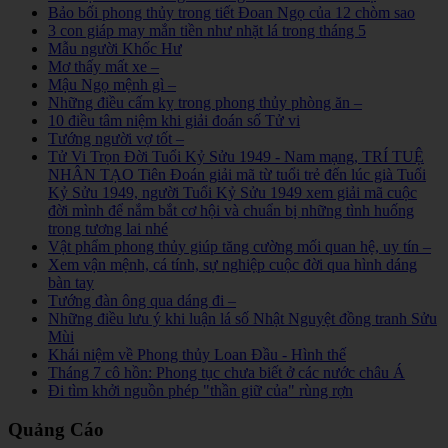
Bảo bối phong thủy trong tiết Đoan Ngọ của 12 chòm sao
3 con giáp may mắn tiền như nhặt lá trong tháng 5
Mẫu người Khốc Hư
Mơ thấy mất xe –
Mậu Ngọ mệnh gì –
Những điều cấm kỵ trong phong thủy phòng ăn –
10 điều tâm niệm khi giải đoán số Tử vi
Tướng người vợ tốt –
Tử Vi Trọn Đời Tuổi Kỷ Sửu 1949 - Nam mạng, TRÍ TUỆ
NHÂN TẠO Tiên Đoán giải mã từ tuổi trẻ đến lúc già Tuổi
Kỷ Sửu 1949, người Tuổi Kỷ Sửu 1949 xem giải mã cuộc
đời mình để nắm bắt cơ hội và chuẩn bị những tình huống
trong tương lai nhé
Vật phẩm phong thủy giúp tăng cường mối quan hệ, uy tín –
Xem vận mệnh, cá tính, sự nghiệp cuộc đời qua hình dáng
bàn tay
Tướng đàn ông qua dáng đi –
Những điều lưu ý khi luận lá số Nhật Nguyệt đồng tranh Sửu
Mùi
Khái niệm về Phong thủy Loan Đầu - Hình thế
Tháng 7 cô hồn: Phong tục chưa biết ở các nước châu Á
Đi tìm khởi nguồn phép "thần giữ của" rùng rợn
Quảng Cáo