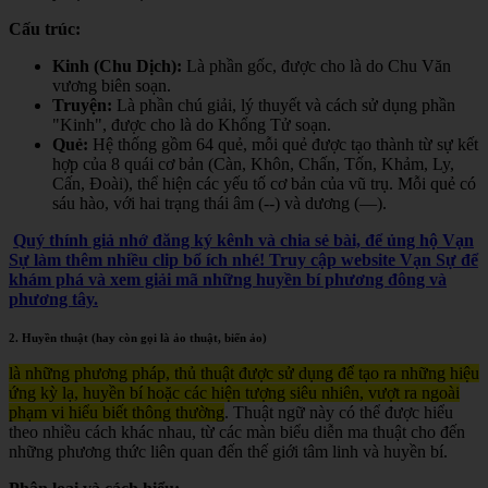
Cấu trúc:
Kinh (Chu Dịch):
Là phần gốc, được cho là do Chu Văn
vương biên soạn.
Truyện:
Là phần chú giải, lý thuyết và cách sử dụng phần
"Kinh", được cho là do Khổng Tử soạn.
Quẻ:
Hệ thống gồm 64 quẻ, mỗi quẻ được tạo thành từ sự kết
hợp của 8 quái cơ bản (Càn, Khôn, Chấn, Tốn, Khảm, Ly,
Cấn, Đoài), thể hiện các yếu tố cơ bản của vũ trụ. Mỗi quẻ có
sáu hào, với hai trạng thái âm (--) và dương (—).
Quý thính giả nhớ đăng ký kênh và chia sẻ bài, để ủng hộ Vạn
Sự làm thêm nhiều clip bổ ích nhé! Truy cập website Vạn Sự để
khám phá và xem giải mã những huyền bí phương đông và
phương tây.
2. Huyền thuật (hay còn gọi là ảo thuật, biến ảo)
là những phương pháp, thủ thuật được sử dụng để tạo ra những hiệu
ứng kỳ lạ, huyền bí hoặc các hiện tượng siêu nhiên, vượt ra ngoài
phạm vi hiểu biết thông thường
. Thuật ngữ này có thể được hiểu
theo nhiều cách khác nhau, từ các màn biểu diễn ma thuật cho đến
những phương thức liên quan đến thế giới tâm linh và huyền bí.