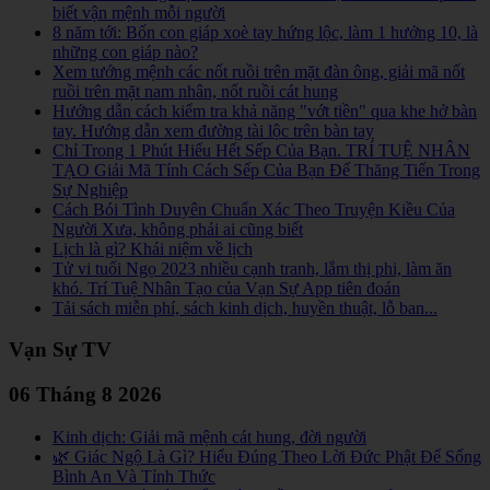
biết vận mệnh mỗi người
8 năm tới: Bốn con giáp xoè tay hứng lộc, làm 1 hưởng 10, là
những con giáp nào?
Xem tướng mệnh các nốt ruồi trên mặt đàn ông, giải mã nốt
ruồi trên mặt nam nhân, nốt ruồi cát hung
Hướng dẫn cách kiểm tra khả năng "vớt tiền" qua khe hở bàn
tay. Hướng dẫn xem đường tài lộc trên bàn tay
Chỉ Trong 1 Phút Hiểu Hết Sếp Của Bạn. TRÍ TUỆ NHÂN
TẠO Giải Mã Tính Cách Sếp Của Bạn Để Thăng Tiến Trong
Sự Nghiệp
Cách Bói Tình Duyên Chuẩn Xác Theo Truyện Kiều Của
Người Xưa, không phải ai cũng biết
Lịch là gì? Khái niệm về lịch
Tử vi tuổi Ngọ 2023 nhiều cạnh tranh, lắm thị phi, làm ăn
khó. Trí Tuệ Nhân Tạo của Vạn Sự App tiên đoán
Tải sách miễn phí, sách kinh dịch, huyền thuật, lỗ ban...
Vạn Sự TV
06 Tháng 8 2026
Kinh dịch: Giải mã mệnh cát hung, đời người
🌿 Giác Ngộ Là Gì? Hiểu Đúng Theo Lời Đức Phật Để Sống
Bình An Và Tỉnh Thức