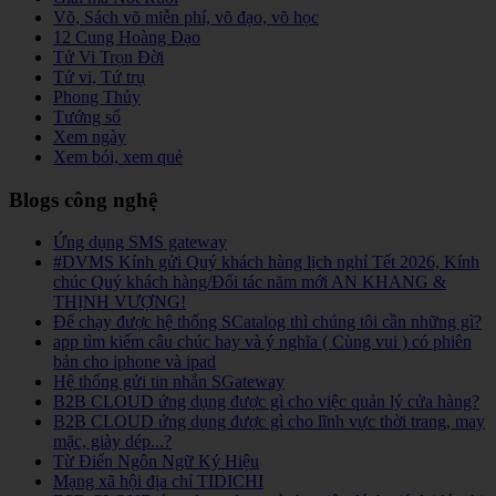
Võ, Sách võ miễn phí, võ đạo, võ học
12 Cung Hoàng Đạo
Tử Vi Trọn Đời
Tử vi, Tứ trụ
Phong Thủy
Tướng số
Xem ngày
Xem bói, xem quẻ
Blogs công nghệ
Ứng dụng SMS gateway
#DVMS Kính gửi Quý khách hàng lịch nghỉ Tết 2026, Kính
chúc Quý khách hàng/Đối tác năm mới AN KHANG &
THỊNH VƯỢNG!
Để chạy được hệ thống SCatalog thì chúng tôi cần những gì?
app tìm kiếm câu chúc hay và ý nghĩa ( Cùng vui ) có phiên
bản cho iphone và ipad
Hệ thống gửi tin nhắn SGateway
B2B CLOUD ứng dụng được gì cho việc quản lý cửa hàng?
B2B CLOUD ứng dụng được gì cho lĩnh vực thời trang, may
mặc, giày dép...?
Từ Điển Ngôn Ngữ Ký Hiệu
Mạng xã hội địa chỉ TIDICHI