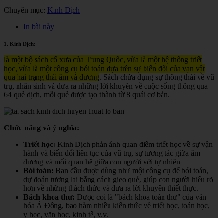
Chuyên mục:
Kinh Dịch
In bài này
1. Kinh Dịch:
là một bộ sách cổ xưa của Trung Quốc, vừa là một hệ thống triết
học, vừa là một công cụ bói toán dựa trên sự biến đổi của vạn vật
qua hai trạng thái âm và dương
. Sách chứa đựng sự thông thái về vũ
trụ, nhân sinh và đưa ra những lời khuyên về cuộc sống thông qua
64 quẻ dịch, mỗi quẻ được tạo thành từ 8 quái cơ bản.
Chức năng và ý nghĩa:
Triết học:
Kinh Dịch phản ánh quan điểm triết học về sự vận
hành và biến đổi liên tục của vũ trụ, sự tương tác giữa âm
dương và mối quan hệ giữa con người với tự nhiên.
Bói toán:
Ban đầu được dùng như một công cụ để bói toán,
dự đoán tương lai bằng cách gieo quẻ, giúp con người hiểu rõ
hơn về những thách thức và đưa ra lời khuyên thiết thực.
Bách khoa thư:
Được coi là "bách khoa toàn thư" của văn
hóa Á Đông, bao hàm nhiều kiến thức về triết học, toán học,
y học, văn học, kinh tế, v.v.
.