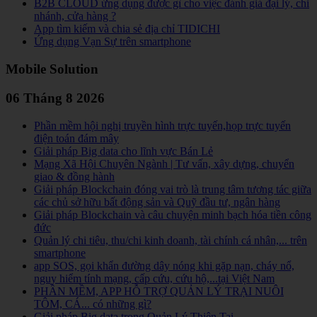
B2B CLOUD ứng dụng được gì cho việc đánh giá đại lý, chi
nhánh, cửa hàng ?
App tìm kiếm và chia sẻ địa chỉ TIDICHI
Ứng dụng Vạn Sự trên smartphone
Mobile Solution
06 Tháng 8 2026
Phần mềm hội nghị truyền hình trực tuyến,họp trực tuyến
điện toán đám mây
Giải pháp Big data cho lĩnh vực Bán Lẻ
Mạng Xã Hội Chuyên Ngành | Tư vấn, xây dựng, chuyển
giao & đồng hành
Giải pháp Blockchain đóng vai trò là trung tâm tương tác giữa
các chủ sở hữu bất động sản và Quỹ đầu tư, ngân hàng
Giải pháp Blockchain và câu chuyện minh bạch hóa tiền công
đức
Quản lý chi tiêu, thu/chi kinh doanh, tài chính cá nhân,... trên
smartphone
app SOS, gọi khẩn đường dây nóng khi gặp nạn, cháy nổ,
nguy hiểm tính mạng, cấp cứu, cứu hộ,...tại Việt Nam
PHẦN MỀM, APP HỖ TRỢ QUẢN LÝ TRẠI NUÔI
TÔM, CÁ... có những gì?
Giải pháp Big data trong Quản Lý Thiên Tai