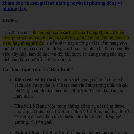
khám phá và xem giải mã những huyền bí phương đông và
phương tây.
3.
Lỗ Ban
.
"Lỗ Ban Kinh"
là tên một cuốn sách cổ của Trung Quốc về kiến
trúc, phong thủy và kỹ thuật xây dựng, gắn liền với tên tuổi của Lỗ
Ban, ông tổ nghề mộc
.
Cuốn sách này không chỉ là cẩm nang cho
thợ thủ công mà còn chứa đựng các bùa chú, phù chú liên quan đến
việc xây nhà, làm đồ đạc, và đôi khi được sử dụng trong các mục
đích tâm linh như trừ tà hoặc đòi nợ.
Các khía cạnh của "Lỗ Ban Kinh"
Kiến trúc và kỹ thuật:
Cuốn sách cung cấp kiến thức về
cách xây dựng nhà ở, chế tạo các vật dụng trong nhà, và các
phương pháp đo đạc theo kích thước được cho là mang lại
may mắn.
Thước Lỗ Ban:
Một trong những công cụ nổi tiếng được
cho là phát minh của Lỗ Ban là thước Lỗ Ban, một loại thước
đo dùng để xác định kích thước tốt xấu khi xây dựng cửa,
giường, tủ, bàn ghế.
Ảnh hưởng:
"Lỗ Ban Kinh" là nguồn tài liệu quý giá phản