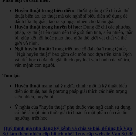
Phân loại và cách hiểu:
Huyền thuật trong biểu diễn:
Thường dùng để chỉ các thủ
thuật biến ảo, ảo thuật mà các nghệ sĩ biểu diễn sử dụng để
đánh lừa thị giác, tạo ra sự ngạc nhiên cho khán giả.
Huyền thuật trong huyền bí học:
Dùng để chỉ các phương
pháp, kỹ thuật liên quan đến thế giới tâm linh, siêu nhiên, thần
bí, giúp kết nối hoặc giao thoa giữa thế giới vật chất và thế
giới vô hình.
Ngũ huyền thuật:
Trong triết học cổ đại của Trung Quốc,
"Ngũ huyền thuật" bao gồm các môn học dựa trên kinh Dịch
và triết học cổ đại để giải thích quy luật vận hành của vũ trụ,
vận mệnh con người.
Tóm lại:
Huyền thuật
mang hai ý nghĩa chính: một là kỹ thuật biểu
diễn ảo thuật, hai là phương pháp giải thích các hiện tượng
siêu nhiên, huyền bí.
Ý nghĩa của "huyền thuật" phụ thuộc vào ngữ cảnh sử dụng,
có thể là một hình thức giải trí hoặc là một phần của các tín
ngưỡng, triết học.
Quý thính giả nhớ đăng ký kênh và chia sẻ bài, để ủng hộ Vạn
Sự làm thêm nhiều clip bổ ích nhé! Truy cập website Vạn Sự để