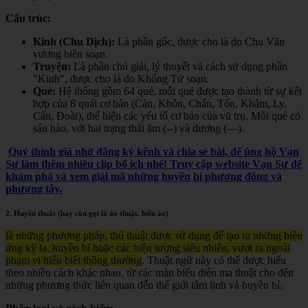
Cấu trúc:
Kinh (Chu Dịch):
Là phần gốc, được cho là do Chu Văn
vương biên soạn.
Truyện:
Là phần chú giải, lý thuyết và cách sử dụng phần
"Kinh", được cho là do Khổng Tử soạn.
Quẻ:
Hệ thống gồm 64 quẻ, mỗi quẻ được tạo thành từ sự kết
hợp của 8 quái cơ bản (Càn, Khôn, Chấn, Tốn, Khảm, Ly,
Cấn, Đoài), thể hiện các yếu tố cơ bản của vũ trụ. Mỗi quẻ có
sáu hào, với hai trạng thái âm (--) và dương (—).
Quý thính giả nhớ đăng ký kênh và chia sẻ bài, để ủng hộ Vạn
Sự làm thêm nhiều clip bổ ích nhé! Truy cập website Vạn Sự để
khám phá và xem giải mã những huyền bí phương đông và
phương tây.
2. Huyền thuật (hay còn gọi là ảo thuật, biến ảo)
là những phương pháp, thủ thuật được sử dụng để tạo ra những hiệu
ứng kỳ lạ, huyền bí hoặc các hiện tượng siêu nhiên, vượt ra ngoài
phạm vi hiểu biết thông thường
. Thuật ngữ này có thể được hiểu
theo nhiều cách khác nhau, từ các màn biểu diễn ma thuật cho đến
những phương thức liên quan đến thế giới tâm linh và huyền bí.