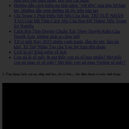
ruồi trên mặt nam nhân, nốt ruồi cát hung
Hướng dẫn cách kiểm tra khả năng "vớt tiền" qua khe hở bàn
tay. Hướng dẫn xem đường tài lộc trên bàn tay
Chỉ Trong 1 Phút Hiểu Hết Sếp Của Bạn. TRÍ TUỆ NHÂN
TẠO Giải Mã Tính Cách Sếp Của Bạn Để Thăng Tiến Trong
Sự Nghiệp
Cách Bói Tình Duyên Chuẩn Xác Theo Truyện Kiều Của
Người Xưa, không phải ai cũng biết
Tử vi tuổi Ngọ 2023 nhiều cạnh tranh, lắm thị phi, làm ăn
khó. Trí Tuệ Nhân Tạo của Vạn Sự App tiên đoán
Lịch là gì? Khái niệm về lịch
Con gà là số mấy & mơ thấy con gà số bao nhiêu? Mơ thấy
con gà mua vé số mấy? Mơ thấy con gà mua Vietlott số mấy?
1. Ứng dụng Lịch vạn sự, nhịp sinh học, tử vi, bói,... cho điện thoại và máy tính bảng: