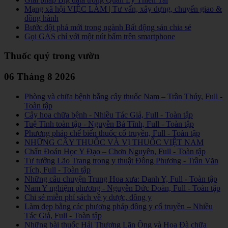
Mạng xã hội VIỆC LÀM | Tư vấn, xây dựng, chuyển giao &
đồng hành
Bước đột phá mới trong ngành Bất động sản chia sẻ
Gọi GAS chỉ với một nút bấm trên smartphone
Thuốc quý trong vườn
06 Tháng 8 2026
Phòng và chữa bệnh bằng cây thuốc Nam – Trần Thúy, Full -
Toàn tập
Cây hoa chữa bệnh - Nhiều Tác Giả, Full - Toàn tập
Tuệ Tĩnh toàn tập - Nguyễn Bá Tĩnh, Full - Toàn tập
Phương pháp chế biến thuốc cổ truyền, Full - Toàn tập
NHỮNG CÂY THUỐC VÀ VỊ THUỐC VIỆT NAM
Chẩn Đoán Học Y Đạo – Chơn Nguyên, Full - Toàn tập
Tư tưởng Lão Trang trong y thuật Đông Phương - Trần Văn
Tích, Full - Toàn tập
Những câu chuyện Trung Hoa xưa: Danh Y, Full - Toàn tập
Nam Y nghiệm phương - Nguyễn Đức Đoàn, Full - Toàn tập
Chi sẻ miễn phí sách về y dược, đông y
Làm đẹp bằng các phương pháp đông y cổ truyền – Nhiều
Tác Giả, Full - Toàn tập
Những bài thuốc Hải Thượng Lãn Ông và Hoa Đà chữa