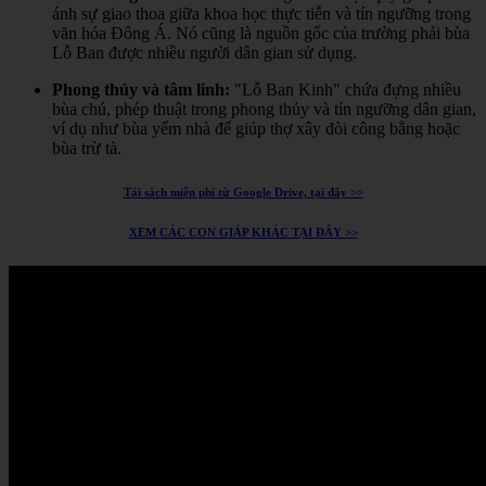
ánh sự giao thoa giữa khoa học thực tiễn và tín ngưỡng trong
văn hóa Đông Á.
Nó cũng là nguồn gốc của trường phái bùa
Lỗ Ban được nhiều người dân gian sử dụng.
Phong thủy và tâm linh:
"Lỗ Ban Kinh" chứa đựng nhiều
bùa chú, phép thuật trong phong thủy và tín ngưỡng dân gian,
ví dụ như bùa yểm nhà để giúp thợ xây đòi công bằng hoặc
bùa trừ tà.
Tải sách miễn phí từ Google Drive, tại đây >>
XEM CÁC CON GIÁP KHÁC TẠI ĐÂY >>