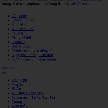
tướng số trên smartphone... vui lòng liên hệ:
sale@dvms.vn
Joomla! 3 Templates
Ứng dụng
Chuyển đổi số
Kinh tế số
Kinh tế chia sẻ
Fintech
Mạng xã hội
insurtech
Bất động sản 4.0
Chính sách quyền riêng tư
Ngày khai trương năm mới
Hướng dẫn cúng khai trương
Goto Top
Trang chủ
Vạn Sự
Bí Ẩn
12 Cung Hoàng Đạo
12 con giáp, Tử vi, Xem bói
Tướng số
Xem ngày