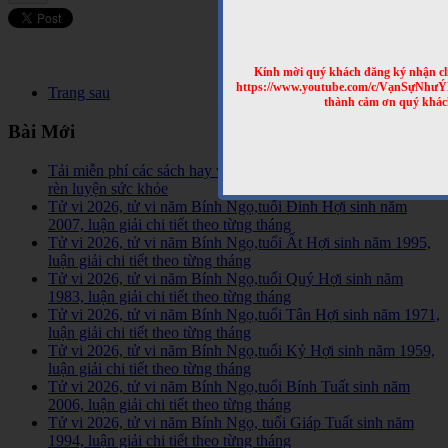
Kính mời quý khách đăng ký nhận cl
https://www.youtube.com/c/VạnSựNhư
Trang sau
thành cảm ơn quý khác
Bài Mới
Tải miễn phí các sách hay về tinh hoa võ học trên Thế Giới,
rèn luyện sức khỏe
Tử vi 2026, tử vi năm Bính Ngọ,tuổi Đinh Hợi sinh năm
2007, luận giải chi tiết theo từng tháng
Tử vi 2026, tử vi năm Bính Ngọ,tuổi Ất Hợi sinh năm 1995,
luận giải chi tiết theo từng tháng
Tử vi 2026, tử vi năm Bính Ngọ,tuổi Quý Hợi sinh năm
1983, luận giải chi tiết theo từng tháng
Tử vi 2026, tử vi năm Bính Ngọ,tuổi Tân Hợi sinh năm 1971,
luận giải chi tiết theo từng tháng
Tử vi 2026, tử vi năm Bính Ngọ,tuổi Kỷ Hợi sinh năm 1959,
luận giải chi tiết theo từng tháng
Tử vi 2026, tử vi năm Bính Ngọ,tuổi Bính Tuất sinh năm
2006, luận giải chi tiết theo từng tháng
Tử vi 2026, tử vi năm Bính Ngọ, tuổi Giáp Tuất sinh năm
1994, luận giải chi tiết theo từng tháng