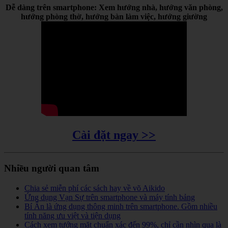
Dễ dàng trên smartphone: Xem hướng nhà, hướng văn phòng,
hướng phòng thờ, hướng bàn làm việc, hướng giường
Cài đặt ngay >>
Nhiều người quan tâm
Chia sẻ miễn phí các sách hay về võ Aikido
Ứng dụng Vạn Sự trên smartphone và máy tính bảng
Bí Ẩn là ứng dụng thông minh trên smartphone. Gồm nhiều
tính năng ưu việt và tiện dụng
Cách xem tướng mặt chuẩn xác đến 99%, chỉ cần nhìn qua là