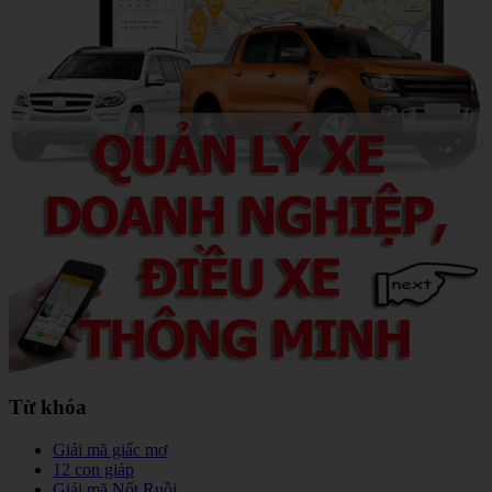
Từ khóa
Giải mã giấc mơ
12 con giáp
Giải mã Nốt Ruồi