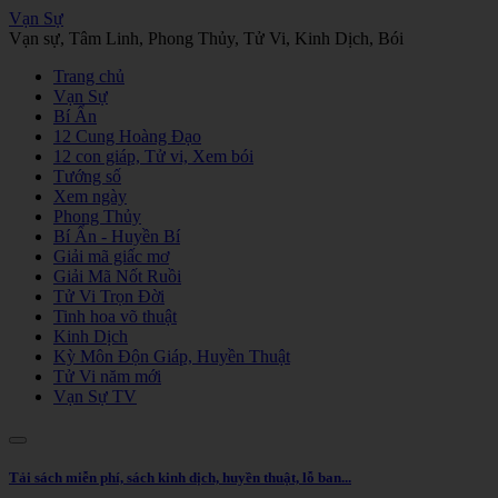
Vạn Sự
Vạn sự, Tâm Linh, Phong Thủy, Tử Vi, Kinh Dịch, Bói
Trang chủ
Vạn Sự
Bí Ẩn
12 Cung Hoàng Đạo
12 con giáp, Tử vi, Xem bói
Tướng số
Xem ngày
Phong Thủy
Bí Ẩn - Huyền Bí
Giải mã giấc mơ
Giải Mã Nốt Ruồi
Tử Vi Trọn Đời
Tinh hoa võ thuật
Kinh Dịch
Kỳ Môn Độn Giáp, Huyền Thuật
Tử Vi năm mới
Vạn Sự TV
Tải sách miễn phí, sách kinh dịch, huyền thuật, lỗ ban...