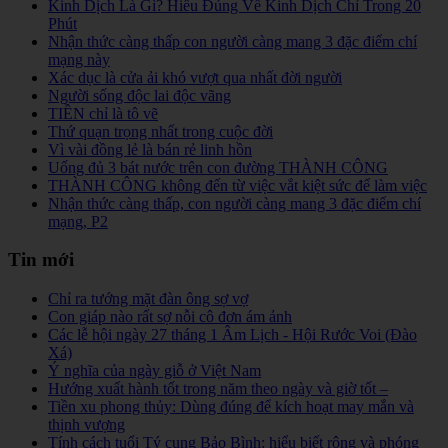
Kinh Dịch Là Gì? Hiểu Đúng Về Kinh Dịch Chỉ Trong 20
Phút
Nhận thức càng thấp con người càng mang 3 đặc điểm chí
mạng này
Xác dục là cửa ải khó vượt qua nhất đời người
Người sống độc lai độc vãng
TIỀN chỉ là tô vẽ
Thứ quạn trọng nhất trong cuộc đời
Vì vài đồng lẻ là bán rẻ linh hồn
Uống đủ 3 bát nước trên con đường THÀNH CÔNG
THÀNH CÔNG không đến từ việc vắt kiệt sức để làm việc
Nhận thức càng thấp, con người càng mang 3 đặc điểm chí
mạng, P2
Tin mới
Chỉ ra tướng mặt đàn ông sợ vợ
Con giáp nào rất sợ nỗi cô đơn ám ảnh
Các lễ hội ngày 27 tháng 1 Âm Lịch - Hội Rước Voi (Đào
Xá)
Ý nghĩa của ngày giỗ ở Việt Nam
Hướng xuất hành tốt trong năm theo ngày và giờ tốt –
Tiền xu phong thủy: Dùng đúng để kích hoạt may mắn và
thịnh vượng
Tính cách tuổi Tý cung Bảo Bình: hiểu biết rộng và phóng