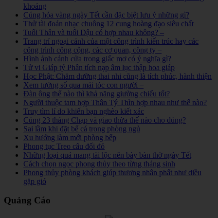
khoáng
Cúng hóa vàng ngày Tết cần đặc biệt lưu ý những gì?
Thử tài đoán nhạc chuông 12 cung hoàng đạo siêu chất
Tuổi Thân và tuổi Dậu có hợp nhau không? –
Trang trí ngoại cảnh của một công trình kiến trúc hay các
công trình công cộng, các cơ quan, công ty –
Hình ảnh cánh cửa trong giấc mơ có ý nghĩa gì?
Tử vi Giáp tý Phân tích nạp âm lục thập hoa giáp
Học Phật: Chăm dưỡng thai nhi cũng là tích phúc, hành thiện
Xem tướng số qua mái tóc con người –
Đàn ông thế nào thì khả năng giường chiếu tốt?
Người thuộc tam hợp Thân Tý Thìn hợp nhau như thế nào?
Truy tìm lí do khiến bạn nghèo kiết xác
Cúng 23 tháng Chạp và giao thừa thế nào cho đúng?
Sai lầm khi đặt bể cá trong phòng ngủ
Xu hướng làm mới phòng bếp
Phong tục Treo câu đối đỏ
Những loại quả mang tài lộc nên bày bàn thờ ngày Tết
Cách chọn ngọc phong thủy theo từng tháng sinh
Phong thủy phòng khách giúp thương nhân phất như diều
gặp gió
Quảng Cáo