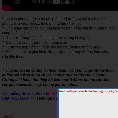
* La bàn phong thủy: cho phép định vị tự động bát trạch nhà ở,
phòng làm việc, bếp,... theo phong thủy bát trạch.
* Ứng dụng cho phép bạn tìm hiểu về tính cách của từng người theo
cung hoàng đạo.
* Xem sự tương hợp của hai bạn theo cung hoàng đạo
* Xem tính cách người theo nhóm máu
* Sự tương hợp về tính cách của hai người theo nhóm máu
* Và nhiều khám phá khác được cập nhật trong những bản nâng
cấp tiếp theo.
* Ứng dụng của chúng tôi hoàn toàn miễn phí, chạy offline hoặc
online, trên ứng dụng chỉ có banner quảng cáo của Google.
Chúng tôi không thu thập dữ liệu người dùng, không cài cắm
các phần mềm độc hại, không gây tốn pin,...
Kính mời quý khách like fanpage ủng hộ V
Cài miễn phí và an toàn khi sử dụng cho Android, trên Google
Play TẠI ĐÂY >>
.
Hoặc cài qua mã QRCODE sau