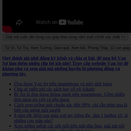
Quý thính giả nhớ đăng ký kênh và chia sẻ bài, để ủng hộ Vạn
Sự làm thêm nhiều clip bổ ích nhé! Truy cập website Vạn Sự để
khám phá và xem giải mã những huyền bí phương đông và
phương tây.
Ứng dụng Vạn Sự trên smartphone và máy tính bảng
Chia sẻ miễn phí các sách hay về võ Aikido
Bí Ẩn là ứng dụng thông minh trên smartphone. Gồm nhiều
tính năng ưu việt và tiện dụng
Cách xem tướng mặt chuẩn xác đến 99%, chỉ cần nhìn qua là
biết vận mệnh mỗi người
8 năm tới: Bốn con giáp xoè tay hứng lộc, làm 1 hưởng 10, là
những con giáp nào?
Xem tướng mệnh các nốt ruồi trên mặt đàn ông, giải mã nốt