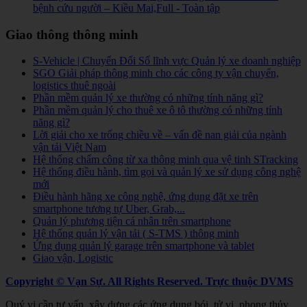
bệnh cứu người – Kiều Mai,Full - Toàn tập
Giao thông thông minh
S-Vehicle | Chuyển Đổi Số lĩnh vực Quản lý xe doanh nghiệp
SGO Giải pháp thông minh cho các công ty vận chuyển,
logistics thuê ngoài
Phần mềm quản lý xe thường có những tính năng gì?
Phần mềm quản lý cho thuê xe ô tô thường có những tính
năng gì?
Lời giải cho xe trống chiều về – vấn đề nan giải của ngành
vận tải Việt Nam
Hệ thống chấm công từ xa thông minh qua vệ tinh STracking
Hệ thống điều hành, tìm gọi và quản lý xe sử dụng công nghệ
mới
Điều hành hãng xe công nghệ, ứng dụng đặt xe trên
smartphone tương tự Uber, Grab,...
Quản lý phương tiện cá nhân trên smartphone
Hệ thống quản lý vận tải ( S-TMS ) thông minh
Ứng dụng quản lý garage trên smartphone và tablet
Giao vận, Logistic
Copyright © Vạn Sự. All Rights Reserved.
Trực thuộc DVMS
Quý vị cần tư vấn, xây dựng các ứng dụng bói, tử vi, phong thủy,