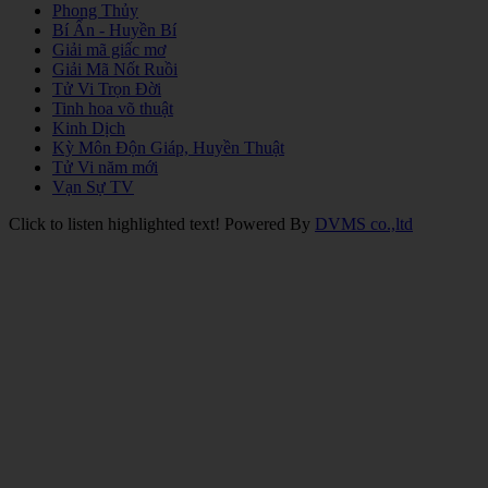
Phong Thủy
Bí Ẩn - Huyền Bí
Giải mã giấc mơ
Giải Mã Nốt Ruồi
Tử Vi Trọn Đời
Tinh hoa võ thuật
Kinh Dịch
Kỳ Môn Độn Giáp, Huyền Thuật
Tử Vi năm mới
Vạn Sự TV
Click to listen highlighted text!
Powered By
DVMS co.,ltd