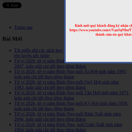
Kính mời quý khách đăng ký nhận cl
Trang sau
https://www.youtube.com/c/VạnSựNhư
thành cảm ơn quý khác
Bài Mới
Tải miễn phí các sách hay về tinh hoa võ học trên Thế Giới,
rèn luyện sức khỏe
Tử vi 2026, tử vi năm Bính Ngọ,tuổi Đinh Hợi sinh năm
2007, luận giải chi tiết theo từng tháng
Tử vi 2026, tử vi năm Bính Ngọ,tuổi Ất Hợi sinh năm 1995,
luận giải chi tiết theo từng tháng
Tử vi 2026, tử vi năm Bính Ngọ,tuổi Quý Hợi sinh năm
1983, luận giải chi tiết theo từng tháng
Tử vi 2026, tử vi năm Bính Ngọ,tuổi Tân Hợi sinh năm 1971,
luận giải chi tiết theo từng tháng
Tử vi 2026, tử vi năm Bính Ngọ,tuổi Kỷ Hợi sinh năm 1959,
luận giải chi tiết theo từng tháng
Tử vi 2026, tử vi năm Bính Ngọ,tuổi Bính Tuất sinh năm
2006, luận giải chi tiết theo từng tháng
Tử vi 2026, tử vi năm Bính Ngọ, tuổi Giáp Tuất sinh năm
1994, luận giải chi tiết theo từng tháng