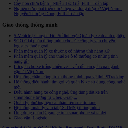
Cây hoa chữa bệnh - Nhiều Tác Giả, Full - Toàn tập
Nghiên cứu phát triển dược liệu và đông dược ở Việt Nam -
Nguyễn Thượng Dong, Full - Toàn tập
Giao thông thông minh
S-Vehicle | Chuyển Đổi Số lĩnh vực Quản lý xe doanh nghiệp
SGO Giải pháp thông minh cho các công ty vận chuyển,
logistics thuê ngoài
Phần mềm quản lý xe thường có những tính năng gì?
Phần mềm quản lý cho thuê xe ô tô thường có những tính
năng gì?
Lời giải cho xe trống chiều về – vấn đề nan giải của ngành
vận tải Việt Nam
Hệ thống chấm công từ xa thông minh qua vệ tinh STracking
Hệ thống điều hành, tìm gọi và quản lý xe sử dụng công nghệ
mới
Điều hành hãng xe công nghệ, ứng dụng đặt xe trên
smartphone tương tự Uber, Grab,...
Quản lý phương tiện cá nhân trên smartphone
Hệ thống quản lý vận tải ( S-TMS ) thông minh
Ứng dụng quản lý garage trên smartphone và tablet
Giao vận, Logistic
Copyright © Vạn Sự. All Rights Reserved.
Trực thuộc DVMS