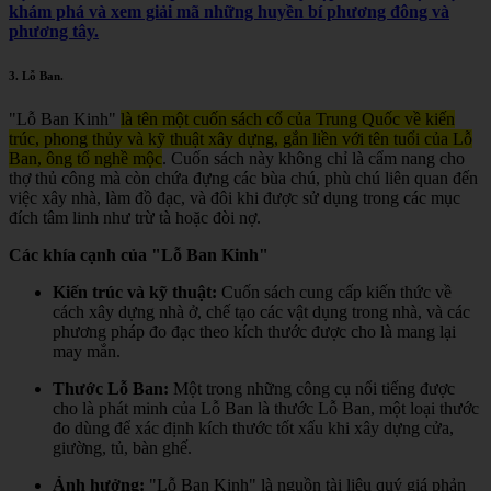
khám phá và xem giải mã những huyền bí phương đông và
phương tây.
3.
Lỗ Ban
.
"Lỗ Ban Kinh"
là tên một cuốn sách cổ của Trung Quốc về kiến
trúc, phong thủy và kỹ thuật xây dựng, gắn liền với tên tuổi của Lỗ
Ban, ông tổ nghề mộc
.
Cuốn sách này không chỉ là cẩm nang cho
thợ thủ công mà còn chứa đựng các bùa chú, phù chú liên quan đến
việc xây nhà, làm đồ đạc, và đôi khi được sử dụng trong các mục
đích tâm linh như trừ tà hoặc đòi nợ.
Các khía cạnh của "Lỗ Ban Kinh"
Kiến trúc và kỹ thuật:
Cuốn sách cung cấp kiến thức về
cách xây dựng nhà ở, chế tạo các vật dụng trong nhà, và các
phương pháp đo đạc theo kích thước được cho là mang lại
may mắn.
Thước Lỗ Ban:
Một trong những công cụ nổi tiếng được
cho là phát minh của Lỗ Ban là thước Lỗ Ban, một loại thước
đo dùng để xác định kích thước tốt xấu khi xây dựng cửa,
giường, tủ, bàn ghế.
Ảnh hưởng:
"Lỗ Ban Kinh" là nguồn tài liệu quý giá phản