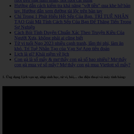
ruồi trên mặt nam nhân, nốt ruồi cát hung
Hướng dẫn cách kiểm tra khả năng "vớt tiền" qua khe hở bàn
tay. Hướng dẫn xem đường tài lộc trên bàn tay
Chỉ Trong 1 Phút Hiểu Hết Sếp Của Bạn. TRÍ TUỆ NHÂN
TẠO Giải Mã Tính Cách Sếp Của Bạn Để Thăng Tiến Trong
Sự Nghiệp
Cách Bói Tình Duyên Chuẩn Xác Theo Truyện Kiều Của
Người Xưa, không phải ai cũng biết
Tử vi tuổi Ngọ 2023 nhiều cạnh tranh, lắm thị phi, làm ăn
khó. Trí Tuệ Nhân Tạo của Vạn Sự App tiên đoán
Lịch là gì? Khái niệm về lịch
Con gà là số mấy & mơ thấy con gà số bao nhiêu? Mơ thấy
con gà mua vé số mấy? Mơ thấy con gà mua Vietlott số mấy?
1. Ứng dụng Lịch vạn sự, nhịp sinh học, tử vi, bói,... cho điện thoại và máy tính bảng: