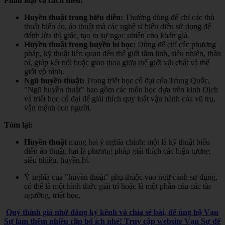
Phân loại và cách hiểu:
Huyền thuật trong biểu diễn:
Thường dùng để chỉ các thủ
thuật biến ảo, ảo thuật mà các nghệ sĩ biểu diễn sử dụng để
đánh lừa thị giác, tạo ra sự ngạc nhiên cho khán giả.
Huyền thuật trong huyền bí học:
Dùng để chỉ các phương
pháp, kỹ thuật liên quan đến thế giới tâm linh, siêu nhiên, thần
bí, giúp kết nối hoặc giao thoa giữa thế giới vật chất và thế
giới vô hình.
Ngũ huyền thuật:
Trong triết học cổ đại của Trung Quốc,
"Ngũ huyền thuật" bao gồm các môn học dựa trên kinh Dịch
và triết học cổ đại để giải thích quy luật vận hành của vũ trụ,
vận mệnh con người.
Tóm lại:
Huyền thuật
mang hai ý nghĩa chính: một là kỹ thuật biểu
diễn ảo thuật, hai là phương pháp giải thích các hiện tượng
siêu nhiên, huyền bí.
Ý nghĩa của "huyền thuật" phụ thuộc vào ngữ cảnh sử dụng,
có thể là một hình thức giải trí hoặc là một phần của các tín
ngưỡng, triết học.
Quý thính giả nhớ đăng ký kênh và chia sẻ bài, để ủng hộ Vạn
Sự làm thêm nhiều clip bổ ích nhé! Truy cập website Vạn Sự để