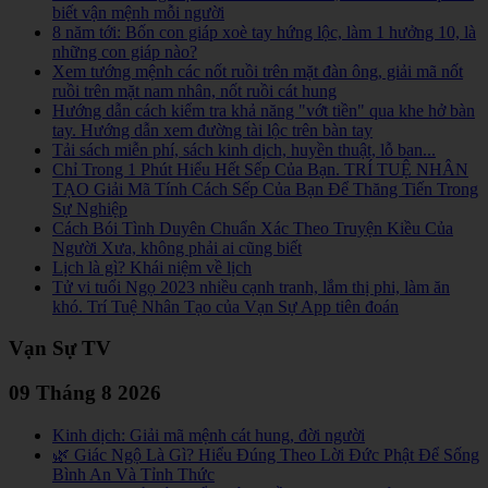
biết vận mệnh mỗi người
8 năm tới: Bốn con giáp xoè tay hứng lộc, làm 1 hưởng 10, là
những con giáp nào?
Xem tướng mệnh các nốt ruồi trên mặt đàn ông, giải mã nốt
ruồi trên mặt nam nhân, nốt ruồi cát hung
Hướng dẫn cách kiểm tra khả năng "vớt tiền" qua khe hở bàn
tay. Hướng dẫn xem đường tài lộc trên bàn tay
Tải sách miễn phí, sách kinh dịch, huyền thuật, lỗ ban...
Chỉ Trong 1 Phút Hiểu Hết Sếp Của Bạn. TRÍ TUỆ NHÂN
TẠO Giải Mã Tính Cách Sếp Của Bạn Để Thăng Tiến Trong
Sự Nghiệp
Cách Bói Tình Duyên Chuẩn Xác Theo Truyện Kiều Của
Người Xưa, không phải ai cũng biết
Lịch là gì? Khái niệm về lịch
Tử vi tuổi Ngọ 2023 nhiều cạnh tranh, lắm thị phi, làm ăn
khó. Trí Tuệ Nhân Tạo của Vạn Sự App tiên đoán
Vạn Sự TV
09 Tháng 8 2026
Kinh dịch: Giải mã mệnh cát hung, đời người
🌿 Giác Ngộ Là Gì? Hiểu Đúng Theo Lời Đức Phật Để Sống
Bình An Và Tỉnh Thức