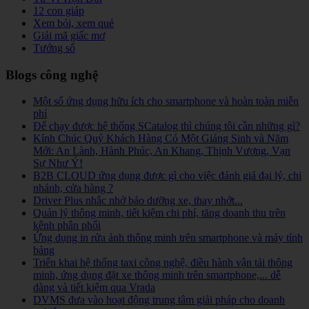
12 con giáp
Xem bói, xem quẻ
Giải mã giấc mơ
Tướng số
Blogs công nghệ
Một số ứng dụng hữu ích cho smartphone và hoàn toàn miễn
phí
Để chạy được hệ thống SCatalog thì chúng tôi cần những gì?
Kính Chúc Quý Khách Hàng Có Một Giáng Sinh và Năm
Mới: An Lành, Hành Phúc, An Khang, Thịnh Vượng, Vạn
Sự Như Ý!
B2B CLOUD ứng dụng được gì cho việc đánh giá đại lý, chi
nhánh, cửa hàng ?
Driver Plus nhắc nhở bảo dưỡng xe, thay nhớt...
Quản lý thông minh, tiết kiệm chi phí, tăng doanh thu trên
kênh phân phối
Ứng dụng in rửa ảnh thông minh trên smartphone và máy tính
bảng
Triển khai hệ thống taxi công nghệ, điều hành vận tải thông
minh, ứng dụng đặt xe thông minh trên smartphone,... dễ
dàng và tiết kiệm qua Vrada
DVMS đưa vào hoạt động trung tâm giải pháp cho doanh