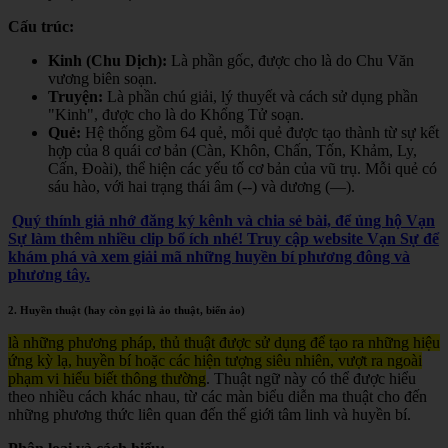
Cấu trúc:
Kinh (Chu Dịch):
Là phần gốc, được cho là do Chu Văn
vương biên soạn.
Truyện:
Là phần chú giải, lý thuyết và cách sử dụng phần
"Kinh", được cho là do Khổng Tử soạn.
Quẻ:
Hệ thống gồm 64 quẻ, mỗi quẻ được tạo thành từ sự kết
hợp của 8 quái cơ bản (Càn, Khôn, Chấn, Tốn, Khảm, Ly,
Cấn, Đoài), thể hiện các yếu tố cơ bản của vũ trụ. Mỗi quẻ có
sáu hào, với hai trạng thái âm (--) và dương (—).
Quý thính giả nhớ đăng ký kênh và chia sẻ bài, để ủng hộ Vạn
Sự làm thêm nhiều clip bổ ích nhé! Truy cập website Vạn Sự để
khám phá và xem giải mã những huyền bí phương đông và
phương tây.
2. Huyền thuật (hay còn gọi là ảo thuật, biến ảo)
là những phương pháp, thủ thuật được sử dụng để tạo ra những hiệu
ứng kỳ lạ, huyền bí hoặc các hiện tượng siêu nhiên, vượt ra ngoài
phạm vi hiểu biết thông thường
. Thuật ngữ này có thể được hiểu
theo nhiều cách khác nhau, từ các màn biểu diễn ma thuật cho đến
những phương thức liên quan đến thế giới tâm linh và huyền bí.