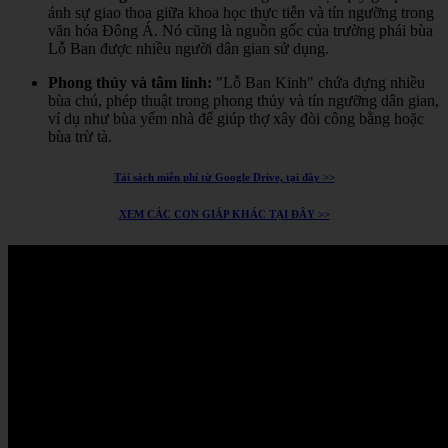
ánh sự giao thoa giữa khoa học thực tiễn và tín ngưỡng trong
văn hóa Đông Á.
Nó cũng là nguồn gốc của trường phái bùa
Lỗ Ban được nhiều người dân gian sử dụng.
Phong thủy và tâm linh:
"Lỗ Ban Kinh" chứa đựng nhiều
bùa chú, phép thuật trong phong thủy và tín ngưỡng dân gian,
ví dụ như bùa yểm nhà để giúp thợ xây đòi công bằng hoặc
bùa trừ tà.
Tải sách miễn phí từ Google Drive, tại đây >>
XEM CÁC CON GIÁP KHÁC TẠI ĐÂY >>