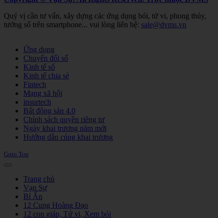
Quý vị cần tư vấn, xây dựng các ứng dụng bói, tử vi, phong thủy,
tướng số trên smartphone... vui lòng liên hệ:
sale@dvms.vn
Joomla! 3 Templates
Ứng dụng
Chuyển đổi số
Kinh tế số
Kinh tế chia sẻ
Fintech
Mạng xã hội
insurtech
Bất động sản 4.0
Chính sách quyền riêng tư
Ngày khai trương năm mới
Hướng dẫn cúng khai trương
Goto Top
Trang chủ
Vạn Sự
Bí Ẩn
12 Cung Hoàng Đạo
12 con giáp, Tử vi, Xem bói