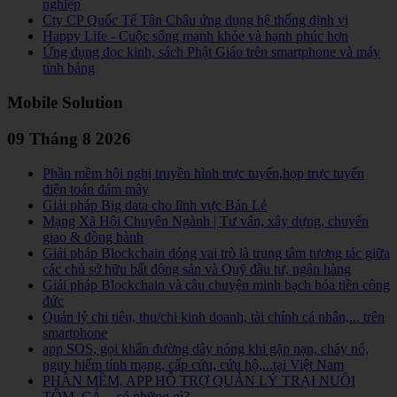
nghiệp
Cty CP Quốc Tế Tân Châu ứng dụng hệ thống định vị
Happy Life - Cuộc sống mạnh khỏe và hạnh phúc hơn
Ứng dụng đọc kinh, sách Phật Giáo trên smartphone và máy
tính bảng
Mobile Solution
09 Tháng 8 2026
Phần mềm hội nghị truyền hình trực tuyến,họp trực tuyến
điện toán đám mây
Giải pháp Big data cho lĩnh vực Bán Lẻ
Mạng Xã Hội Chuyên Ngành | Tư vấn, xây dựng, chuyển
giao & đồng hành
Giải pháp Blockchain đóng vai trò là trung tâm tương tác giữa
các chủ sở hữu bất động sản và Quỹ đầu tư, ngân hàng
Giải pháp Blockchain và câu chuyện minh bạch hóa tiền công
đức
Quản lý chi tiêu, thu/chi kinh doanh, tài chính cá nhân,... trên
smartphone
app SOS, gọi khẩn đường dây nóng khi gặp nạn, cháy nổ,
nguy hiểm tính mạng, cấp cứu, cứu hộ,...tại Việt Nam
PHẦN MỀM, APP HỖ TRỢ QUẢN LÝ TRẠI NUÔI
TÔM, CÁ... có những gì?