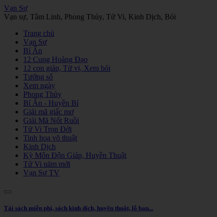
Vạn Sự
Vạn sự, Tâm Linh, Phong Thủy, Tử Vi, Kinh Dịch, Bói
Trang chủ
Vạn Sự
Bí Ẩn
12 Cung Hoàng Đạo
12 con giáp, Tử vi, Xem bói
Tướng số
Xem ngày
Phong Thủy
Bí Ẩn - Huyền Bí
Giải mã giấc mơ
Giải Mã Nốt Ruồi
Tử Vi Trọn Đời
Tinh hoa võ thuật
Kinh Dịch
Kỳ Môn Độn Giáp, Huyền Thuật
Tử Vi năm mới
Vạn Sự TV
Tải sách miễn phí, sách kinh dịch, huyền thuật, lỗ ban...