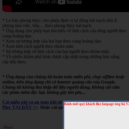
* La bàn phong thủy: cho phép định vị tự động bát trạch nhà ở,
phòng làm việc, bếp,... theo phong thủy bát trạch.
* Ứng dụng cho phép bạn tìm hiểu về tính cách của từng người theo
cung hoàng đạo.
* Xem sự tương hợp của hai bạn theo cung hoàng đạo
* Xem tính cách người theo nhóm máu
* Sự tương hợp về tính cách của hai người theo nhóm máu
* Và nhiều khám phá khác được cập nhật trong những bản nâng
cấp tiếp theo.
* Ứng dụng của chúng tôi hoàn toàn miễn phí, chạy offline hoặc
online, trên ứng dụng chỉ có banner quảng cáo của Google.
Chúng tôi không thu thập dữ liệu người dùng, không cài cắm
các phần mềm độc hại, không gây tốn pin,...
Cài miễn phí và an toàn khi sử dụng cho Android, trên Google
Kính mời quý khách like fanpage ủng hộ V
Play TẠI ĐÂY >>
.
Hoặc cài qua mã QRCODE sau