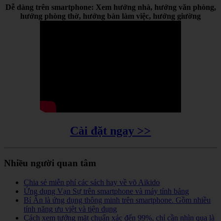
Dễ dàng trên smartphone: Xem hướng nhà, hướng văn phòng,
hướng phòng thờ, hướng bàn làm việc, hướng giường
Cài đặt ngay >>
Nhiều người quan tâm
Chia sẻ miễn phí các sách hay về võ Aikido
Ứng dụng Vạn Sự trên smartphone và máy tính bảng
Bí Ẩn là ứng dụng thông minh trên smartphone. Gồm nhiều
tính năng ưu việt và tiện dụng
Cách xem tướng mặt chuẩn xác đến 99%, chỉ cần nhìn qua là