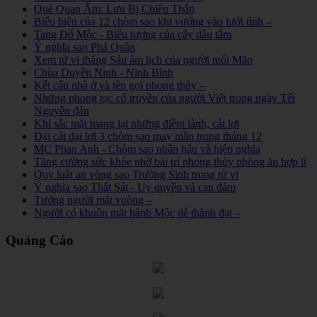
Quẻ Quan Âm: Lưu Bị Chiêu Thân
Biểu hiện của 12 chòm sao khi vướng vào lưới tình –
Tang Đố Mộc - Biểu tượng của cây dâu tằm
Ý nghĩa sao Phá Quân
Xem tử vi tháng Sáu âm lịch của người tuổi Mão
Chùa Duyên Ninh - Ninh Bình
Kết cấu nhà ở và tên gọi phong thủy –
Những phong tục cổ truyền của người Việt trong ngày Tết
Nguyên đán
Khí sắc mặt mang lại những điềm lành, cát lợi
Đại cát đại lợi 3 chòm sao may mắn trong tháng 12
MC Phan Anh - Chòm sao nhân hậu và hiệp nghĩa
Tăng cường sức khỏe nhờ bài trí phong thủy phòng ăn hợp lí
Quy luật an vòng sao Trường Sinh trong tử vi
Ý nghĩa sao Thất Sát - Uy quyền và can đảm
Tướng người mặt vuông –
Người có khuôn mặt hành Mộc dễ thành đạt –
Quảng Cáo