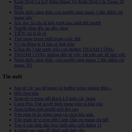
Kinh Dịch Là Gì? Hiểu Đúng Về Kinh Dịch Chỉ Trong 20
Phút
Nhận thức càng thấp con người càng mang 3 đặc điểm chí
mạng này
Xác dục là cửa ải khó vượt qua nhất đời người
Người sống độc lai độc vãng
TIỀN chỉ là tô vẽ
Thứ quạn trọng nhất trong cuộc đời
Vì vài đồng lẻ là bán rẻ linh hồn
Uống đủ 3 bát nước trên con đường THÀNH CÔNG
THÀNH CÔNG không đến từ việc vắt kiệt sức để làm việc
Nhận thức càng thấp, con người càng mang 3 đặc điểm chí
mạng, P2
Tin mới
Sao tứ cát, sao tứ hung và hướng trong phong thủy –
Hội chọi trâu
Xem tử vi trong tiết Bạch Lộ luận cát, hung
Cung Phu Thê quyết định trung vận và hậu vận
Xem tướng mặt người tuổi thọ cao
Vén màn bí ẩn trùng tang và cách hóa giải.
Vận trình tử vi trọn đời Canh Dần nu mang chi tiết
Top 4 con giáp đào hoa nhất nửa cuối tháng 11
4 chòm sao nam dễ đánh mất tình yêu