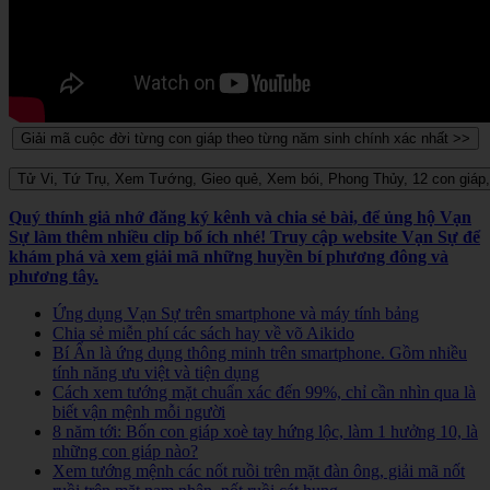
Quý thính giả nhớ đăng ký kênh và chia sẻ bài, để ủng hộ Vạn
Sự làm thêm nhiều clip bổ ích nhé! Truy cập website Vạn Sự để
khám phá và xem giải mã những huyền bí phương đông và
phương tây.
Ứng dụng Vạn Sự trên smartphone và máy tính bảng
Chia sẻ miễn phí các sách hay về võ Aikido
Bí Ẩn là ứng dụng thông minh trên smartphone. Gồm nhiều
tính năng ưu việt và tiện dụng
Cách xem tướng mặt chuẩn xác đến 99%, chỉ cần nhìn qua là
biết vận mệnh mỗi người
8 năm tới: Bốn con giáp xoè tay hứng lộc, làm 1 hưởng 10, là
những con giáp nào?
Xem tướng mệnh các nốt ruồi trên mặt đàn ông, giải mã nốt