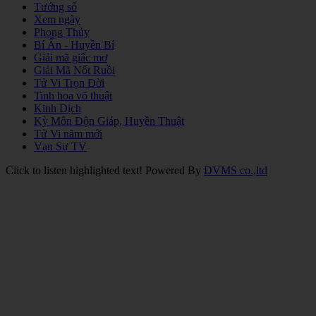
Tướng số
Xem ngày
Phong Thủy
Bí Ẩn - Huyền Bí
Giải mã giấc mơ
Giải Mã Nốt Ruồi
Tử Vi Trọn Đời
Tinh hoa võ thuật
Kinh Dịch
Kỳ Môn Độn Giáp, Huyền Thuật
Tử Vi năm mới
Vạn Sự TV
Click to listen highlighted text!
Powered By
DVMS co.,ltd