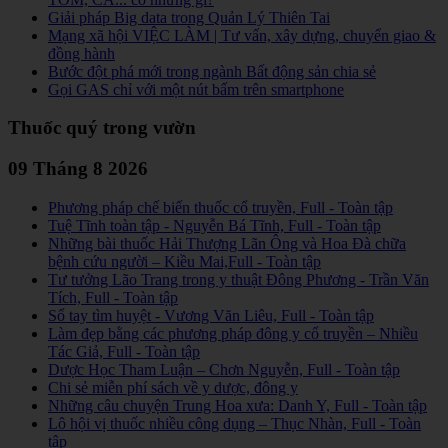
Giải pháp Big data trong Quản Lý Thiên Tai
Mạng xã hội VIỆC LÀM | Tư vấn, xây dựng, chuyển giao &
đồng hành
Bước đột phá mới trong ngành Bất động sản chia sẻ
Gọi GAS chỉ với một nút bấm trên smartphone
Thuốc quý trong vườn
09 Tháng 8 2026
Phương pháp chế biến thuốc cổ truyền, Full - Toàn tập
Tuệ Tĩnh toàn tập - Nguyễn Bá Tĩnh, Full - Toàn tập
Những bài thuốc Hải Thượng Lãn Ông và Hoa Đà chữa
bệnh cứu người – Kiều Mai,Full - Toàn tập
Tư tưởng Lão Trang trong y thuật Đông Phương - Trần Văn
Tích, Full - Toàn tập
Sổ tay tìm huyệt - Vương Văn Liêu, Full - Toàn tập
Làm đẹp bằng các phương pháp đông y cổ truyền – Nhiều
Tác Giả, Full - Toàn tập
Dược Học Tham Luận – Chơn Nguyễn, Full - Toàn tập
Chi sẻ miễn phí sách về y dược, đông y
Những câu chuyện Trung Hoa xưa: Danh Y, Full - Toàn tập
Lô hội vị thuốc nhiều công dụng – Thục Nhàn, Full - Toàn
tập