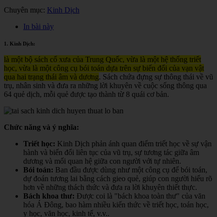
Chuyên mục:
Kinh Dịch
In bài này
1. Kinh Dịch:
là một bộ sách cổ xưa của Trung Quốc, vừa là một hệ thống triết
học, vừa là một công cụ bói toán dựa trên sự biến đổi của vạn vật
qua hai trạng thái âm và dương
. Sách chứa đựng sự thông thái về vũ
trụ, nhân sinh và đưa ra những lời khuyên về cuộc sống thông qua
64 quẻ dịch, mỗi quẻ được tạo thành từ 8 quái cơ bản.
Chức năng và ý nghĩa:
Triết học:
Kinh Dịch phản ánh quan điểm triết học về sự vận
hành và biến đổi liên tục của vũ trụ, sự tương tác giữa âm
dương và mối quan hệ giữa con người với tự nhiên.
Bói toán:
Ban đầu được dùng như một công cụ để bói toán,
dự đoán tương lai bằng cách gieo quẻ, giúp con người hiểu rõ
hơn về những thách thức và đưa ra lời khuyên thiết thực.
Bách khoa thư:
Được coi là "bách khoa toàn thư" của văn
hóa Á Đông, bao hàm nhiều kiến thức về triết học, toán học,
y học, văn học, kinh tế, v.v.
.