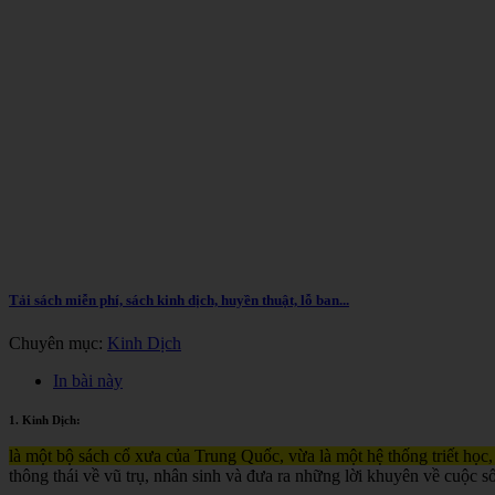
Tải sách miễn phí, sách kinh dịch, huyền thuật, lỗ ban...
Chuyên mục:
Kinh Dịch
In bài này
1. Kinh Dịch:
là một bộ sách cổ xưa của Trung Quốc, vừa là một hệ thống triết học,
thông thái về vũ trụ, nhân sinh và đưa ra những lời khuyên về cuộc s