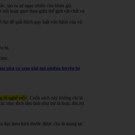
ác, tạo ra sự ngạc nhiên cho khán giả.
 nối hoặc giao thoa giữa thế giới vật chất và
đại để giải thích quy luật vận hành của vũ
n bí.
 học.
khám phá và xem giải mã những huyền bí
ng tổ nghề mộc
.
Cuốn sách này không chỉ là
ác mục đích tâm linh như trừ tà hoặc đòi nợ.
o đạc theo kích thước được cho là mang lại