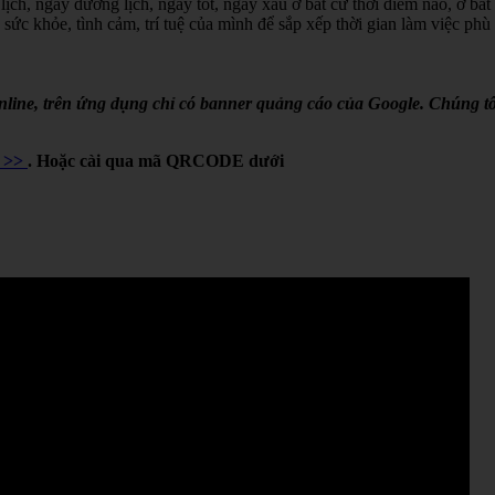
lịch, ngày dương lịch, ngày tốt, ngày xấu ở bất cứ thời điểm nào, ở bất
 sức khỏe, tình cảm, trí tuệ của mình để sắp xếp thời gian làm việc phù
online, trên ứng dụng chỉ có banner quảng cáo của Google. Chúng tô
Y >>
. Hoặc cài qua mã QRCODE dưới