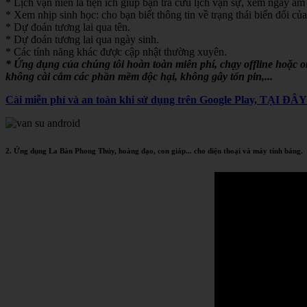
* Lịch vạn niên là tiện ích giúp bạn tra cứu lịch vạn sự, xem ngày âm 
* Xem nhịp sinh học: cho bạn biết thông tin về trạng thái biến đổi của
* Dự đoán tương lai qua tên.
* Dự đoán tương lai qua ngày sinh.
* Các tính năng khác được cập nhật thường xuyên.
* Ứng dụng của chúng tôi hoàn toàn miễn phí, chạy offline hoặc 
không cài cắm các phần mềm độc hại, không gây tốn pin,...
Cài miễn phí và an toàn khi sử dụng trên Google Play, TẠI ĐÂ
2. Ứng dụng La Bàn Phong Thủy, hoàng đạo, con giáp... cho điện thoại và máy tính bảng.