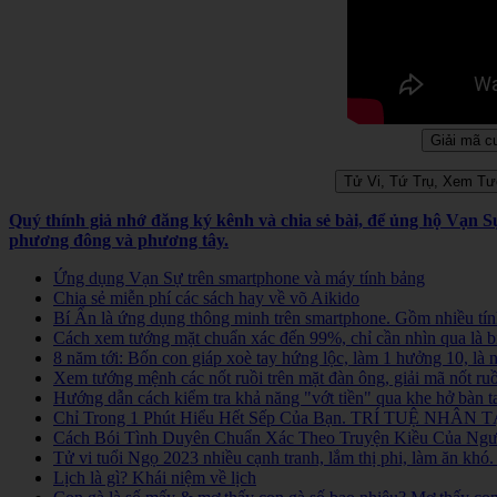
Quý thính giả nhớ đăng ký kênh và chia sẻ bài, để ủng hộ Vạn 
phương đông và phương tây.
Ứng dụng Vạn Sự trên smartphone và máy tính bảng
Chia sẻ miễn phí các sách hay về võ Aikido
Bí Ẩn là ứng dụng thông minh trên smartphone. Gồm nhiều tính
Cách xem tướng mặt chuẩn xác đến 99%, chỉ cần nhìn qua là b
8 năm tới: Bốn con giáp xoè tay hứng lộc, làm 1 hưởng 10, là
Xem tướng mệnh các nốt ruồi trên mặt đàn ông, giải mã nốt ruồ
Hướng dẫn cách kiểm tra khả năng "vớt tiền" qua khe hở bàn t
Chỉ Trong 1 Phút Hiểu Hết Sếp Của Bạn. TRÍ TUỆ NHÂN TẠ
Cách Bói Tình Duyên Chuẩn Xác Theo Truyện Kiều Của Người
Tử vi tuổi Ngọ 2023 nhiều cạnh tranh, lắm thị phi, làm ăn kh
Lịch là gì? Khái niệm về lịch