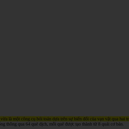
 vừa là một công cụ bói toán dựa trên sự biến đổi của vạn vật qua hai 
ống thông qua 64 quẻ dịch, mỗi quẻ được tạo thành từ 8 quái cơ bản.