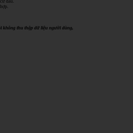
 cứ đâu.
 hợp.
i không thu thập dữ liệu người dùng,