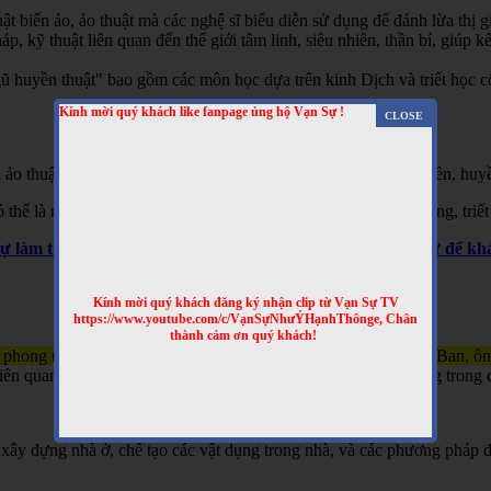
t biến ảo, ảo thuật mà các nghệ sĩ biểu diễn sử dụng để đánh lừa thị gi
 kỹ thuật liên quan đến thế giới tâm linh, siêu nhiên, thần bí, giúp kết
 huyền thuật" bao gồm các môn học dựa trên kinh Dịch và triết học cổ 
Kính mời quý khách like fanpage ủng hộ Vạn Sự !
 ảo thuật, hai là phương pháp giải thích các hiện tượng siêu nhiên, huyề
hể là một hình thức giải trí hoặc là một phần của các tín ngưỡng, triết
Sự làm thêm nhiều clip bổ ích nhé! Truy cập website Vạn Sự để 
Kính mời quý khách đăng ký nhận clip từ Vạn Sự TV
https://www.youtube.com/c/VạnSựNhưÝHạnhThônge, Chân
thành cảm ơn quý khách!
 phong thủy và kỹ thuật xây dựng, gắn liền với tên tuổi của Lỗ Ban, ô
n quan đến việc xây nhà, làm đồ đạc, và đôi khi được sử dụng trong c
xây dựng nhà ở, chế tạo các vật dụng trong nhà, và các phương pháp đ