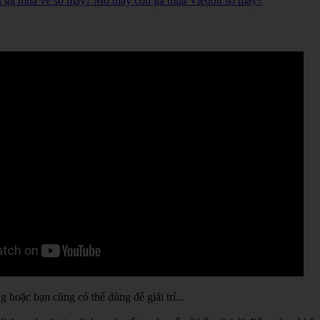
n gà mua vé số mấy? Mơ thấy con gà mua Vietlott số mấy?
hoặc bạn cũng có thể dùng để giải trí...