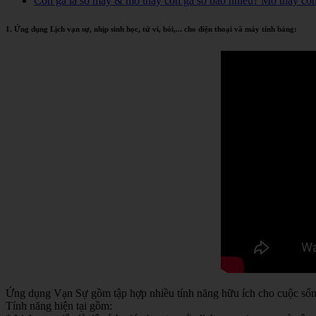
Con gà là số mấy & mơ thấy con gà số bao nhiêu? Mơ thấy co
1. Ứng dụng Lịch vạn sự, nhịp sinh học, tử vi, bói,... cho điện thoại và máy tính bảng:
Ứng dụng Vạn Sự gồm tập hợp nhiều tính năng hữu ích cho cuộc sống 
Tính năng hiện tại gồm: