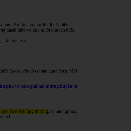
 quan hệ giữa con người với tự nhiên.
g thách thức và đưa ra lời khuyên thiết
, kinh tế, v.v.
.
ể hiện các yếu tố cơ bản của vũ trụ. Mỗi
khám phá và xem giải mã những huyền bí
 vi hiểu biết thông thường
. Thuật ngữ này
uyền bí.