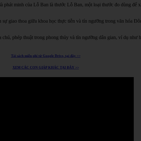
à phát minh của Lỗ Ban là thước Lỗ Ban, một loại thước đo dùng để xá
h sự giao thoa giữa khoa học thực tiễn và tín ngưỡng trong văn hóa Đ
chú, phép thuật trong phong thủy và tín ngưỡng dân gian, ví dụ như 
Tải sách miễn phí từ Google Drive, tại đây >>
XEM CÁC CON GIÁP KHÁC TẠI ĐÂY >>