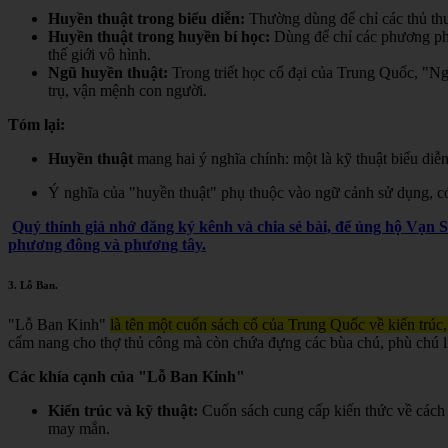
Huyền thuật trong biểu diễn:
Thường dùng để chỉ các thủ thuậ
Huyền thuật trong huyền bí học:
Dùng để chỉ các phương pháp,
thế giới vô hình.
Ngũ huyền thuật:
Trong triết học cổ đại của Trung Quốc, "Ngũ
trụ, vận mệnh con người.
Tóm lại:
Huyền thuật
mang hai ý nghĩa chính: một là kỹ thuật biểu diễn
Ý nghĩa của "huyền thuật" phụ thuộc vào ngữ cảnh sử dụng, có t
Quý thính giả nhớ đăng ký kênh và chia sẻ bài, để ủng hộ Vạn 
phương đông và phương tây.
3.
Lỗ Ban
.
"Lỗ Ban Kinh"
là tên một cuốn sách cổ của Trung Quốc về kiến trúc,
cẩm nang cho thợ thủ công mà còn chứa đựng các bùa chú, phù chú liê
Các khía cạnh của "Lỗ Ban Kinh"
Kiến trúc và kỹ thuật:
Cuốn sách cung cấp kiến thức về cách 
may mắn.