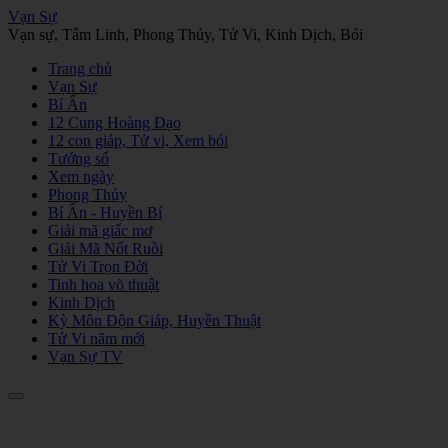
Vạn Sự
Vạn sự, Tâm Linh, Phong Thủy, Tử Vi, Kinh Dịch, Bói
Trang chủ
Vạn Sự
Bí Ẩn
12 Cung Hoàng Đạo
12 con giáp, Tử vi, Xem bói
Tướng số
Xem ngày
Phong Thủy
Bí Ẩn - Huyền Bí
Giải mã giấc mơ
Giải Mã Nốt Ruồi
Tử Vi Trọn Đời
Tinh hoa võ thuật
Kinh Dịch
Kỳ Môn Độn Giáp, Huyền Thuật
Tử Vi năm mới
Vạn Sự TV