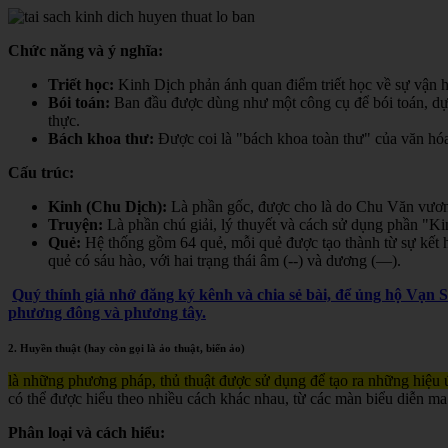
Chức năng và ý nghĩa:
Triết học:
Kinh Dịch phản ánh quan điểm triết học về sự vận hà
Bói toán:
Ban đầu được dùng như một công cụ để bói toán, dự đ
thực.
Bách khoa thư:
Được coi là "bách khoa toàn thư" của văn hóa 
Cấu trúc:
Kinh (Chu Dịch):
Là phần gốc, được cho là do Chu Văn vươn
Truyện:
Là phần chú giải, lý thuyết và cách sử dụng phần "K
Quẻ:
Hệ thống gồm 64 quẻ, mỗi quẻ được tạo thành từ sự kết h
quẻ có sáu hào, với hai trạng thái âm (--) và dương (—).
Quý thính giả nhớ đăng ký kênh và chia sẻ bài, để ủng hộ Vạn 
phương đông và phương tây.
2. Huyền thuật (hay còn gọi là ảo thuật, biến ảo)
là những phương pháp, thủ thuật được sử dụng để tạo ra những hiệu ứ
có thể được hiểu theo nhiều cách khác nhau, từ các màn biểu diễn ma
Phân loại và cách hiểu: