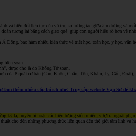
nh và biến đổi liên tục của vũ trụ, sự tương tác giữa âm dương và mối
oán tương lai bằng cách gieo quẻ, giúp con người hiểu rõ hơn về nhữn
Á Đông, bao hàm nhiều kiến thức về triết học, toán học, y học, văn học
g biên soạn.
inh", được cho là do Khổng Tử soạn.
ợp của 8 quái cơ bản (Càn, Khôn, Chấn, Tốn, Khảm, Ly, Cấn, Đoài), th
Sự làm thêm nhiều clip bổ ích nhé! Truy cập website Vạn Sự để 
ng kỳ lạ, huyền bí hoặc các hiện tượng siêu nhiên, vượt ra ngoài phạm
 thuật cho đến những phương thức liên quan đến thế giới tâm linh và h