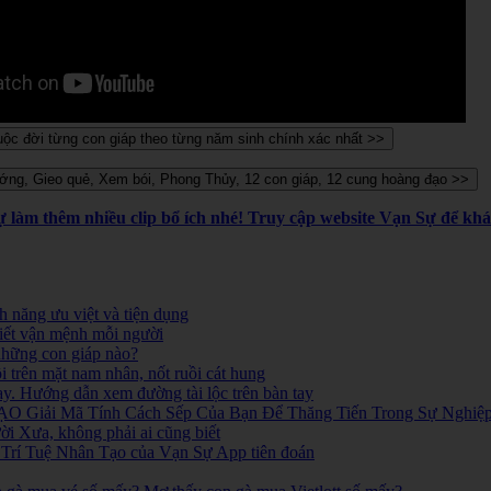
Sự làm thêm nhiều clip bổ ích nhé! Truy cập website Vạn Sự để k
 năng ưu việt và tiện dụng
iết vận mệnh mỗi người
 những con giáp nào?
i trên mặt nam nhân, nốt ruồi cát hung
ay. Hướng dẫn xem đường tài lộc trên bàn tay
O Giải Mã Tính Cách Sếp Của Bạn Để Thăng Tiến Trong Sự Nghiệ
 Xưa, không phải ai cũng biết
ó. Trí Tuệ Nhân Tạo của Vạn Sự App tiên đoán