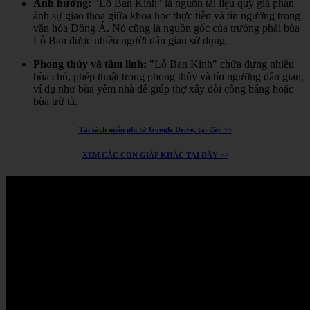
Ảnh hưởng:
"Lỗ Ban Kinh" là nguồn tài liệu quý giá phản
ánh sự giao thoa giữa khoa học thực tiễn và tín ngưỡng trong
văn hóa Đông Á.
Nó cũng là nguồn gốc của trường phái bùa
Lỗ Ban được nhiều người dân gian sử dụng.
Phong thủy và tâm linh:
"Lỗ Ban Kinh" chứa đựng nhiều
bùa chú, phép thuật trong phong thủy và tín ngưỡng dân gian,
ví dụ như bùa yểm nhà để giúp thợ xây đòi công bằng hoặc
bùa trừ tà.
Tải sách miễn phí từ Google Drive, tại đây >>
XEM CÁC CON GIÁP KHÁC TẠI ĐÂY >>