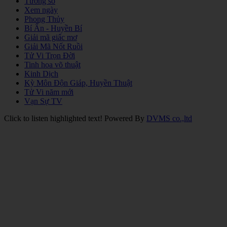
Tướng số
Xem ngày
Phong Thủy
Bí Ẩn - Huyền Bí
Giải mã giấc mơ
Giải Mã Nốt Ruồi
Tử Vi Trọn Đời
Tinh hoa võ thuật
Kinh Dịch
Kỳ Môn Độn Giáp, Huyền Thuật
Tử Vi năm mới
Vạn Sự TV
Click to listen highlighted text!
Powered By
DVMS co.,ltd