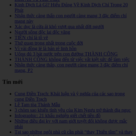
Kinh Dịch Là Gì? Hiểu Đúng Về Kinh Dịch Chỉ Trong 20
Phút
Nhận thức càng thấp con người càng mang 3 đặc điểm chí
mạng này
Xác dục là cửa ải khó vượt qua nhất đời người
Người sống độc lai độc vãng
TIỀN chỉ là tô vẽ
Thứ quạn trọng nhất trong cuộc đời
Vì vài đồng lẻ là bán rẻ linh hồn
Uống đủ 3 bát nước trên con đường THÀNH CÔNG
THÀNH CÔNG không đến từ việc vắt kiệt sức để làm việc
Nhận thức càng thấp, con người càng mang 3 đặc điểm chí
mạng, P2
Tin mới
Cung Điền Trạch: Khái luận và ý nghĩa của các sao trong
cung Điền Trạch
Lễ Tam tòa Thánh Mẫu
3 chòm sao khiến tình yêu của Kim Ngưu trở thành địa ngục
Infographic: 21 khẩu nghiệp giết chết tiền đồ
Những điều đại kỵ với nam giới tuyệt đối không được mắc
phải
Tại sao những ngôi nhà cũ cần phải “thay Thiên tâm” và thay