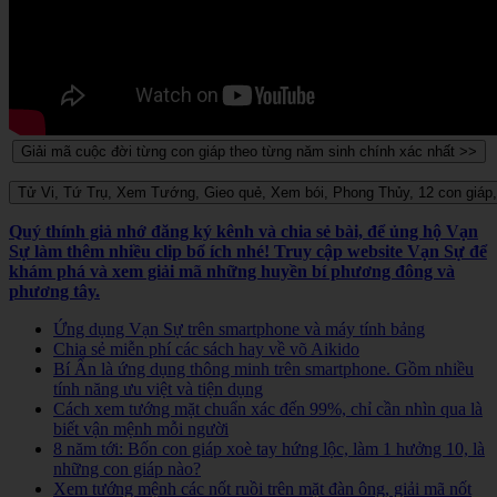
Quý thính giả nhớ đăng ký kênh và chia sẻ bài, để ủng hộ Vạn
Sự làm thêm nhiều clip bổ ích nhé! Truy cập website Vạn Sự để
khám phá và xem giải mã những huyền bí phương đông và
phương tây.
Ứng dụng Vạn Sự trên smartphone và máy tính bảng
Chia sẻ miễn phí các sách hay về võ Aikido
Bí Ẩn là ứng dụng thông minh trên smartphone. Gồm nhiều
tính năng ưu việt và tiện dụng
Cách xem tướng mặt chuẩn xác đến 99%, chỉ cần nhìn qua là
biết vận mệnh mỗi người
8 năm tới: Bốn con giáp xoè tay hứng lộc, làm 1 hưởng 10, là
những con giáp nào?
Xem tướng mệnh các nốt ruồi trên mặt đàn ông, giải mã nốt