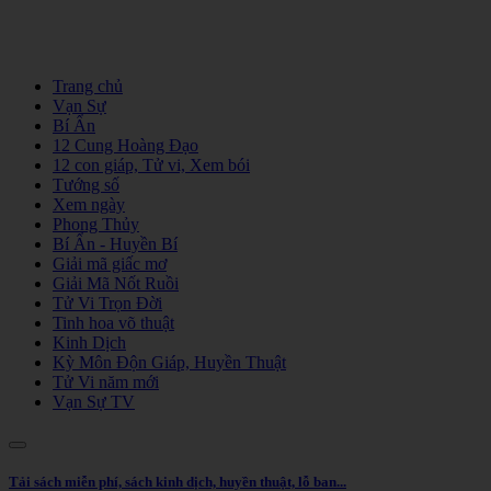
Trang chủ
Vạn Sự
Bí Ẩn
12 Cung Hoàng Đạo
12 con giáp, Tử vi, Xem bói
Tướng số
Xem ngày
Phong Thủy
Bí Ẩn - Huyền Bí
Giải mã giấc mơ
Giải Mã Nốt Ruồi
Tử Vi Trọn Đời
Tinh hoa võ thuật
Kinh Dịch
Kỳ Môn Độn Giáp, Huyền Thuật
Tử Vi năm mới
Vạn Sự TV
Tải sách miễn phí, sách kinh dịch, huyền thuật, lỗ ban...