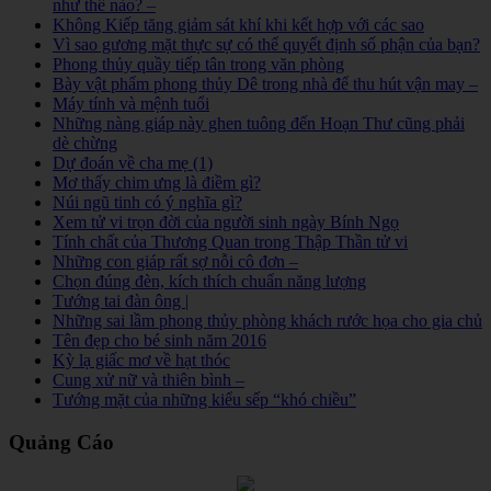
như thế nào? –
Không Kiếp tăng giảm sát khí khi kết hợp với các sao
Vì sao gương mặt thực sự có thể quyết định số phận của bạn?
Phong thủy quầy tiếp tân trong văn phòng
Bày vật phẩm phong thủy Dê trong nhà để thu hút vận may –
Máy tính và mệnh tuổi
Những nàng giáp này ghen tuông đến Hoạn Thư cũng phải
dè chừng
Dự đoán về cha mẹ (1)
Mơ thấy chim ưng là điềm gì?
Núi ngũ tinh có ý nghĩa gì?
Xem tử vi trọn đời của người sinh ngày Bính Ngọ
Tính chất của Thương Quan trong Thập Thần tử vi
Những con giáp rất sợ nỗi cô đơn –
Chọn đúng đèn, kích thích chuẩn năng lượng
Tướng tai đàn ông |
Những sai lầm phong thủy phòng khách rước họa cho gia chủ
Tên đẹp cho bé sinh năm 2016
Kỳ lạ giấc mơ về hạt thóc
Cung xử nữ và thiên bình –
Tướng mặt của những kiểu sếp “khó chiều”
Quảng Cáo