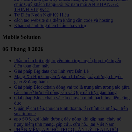
chúc Quý khách hàng/Đối tác năm mới AN KHANG &
THỊNH VƯỢNG!
Từ Điển Ngôn Ngữ Ký Hiệu
cách tạo website địa điểm không cần code và hosting
Khám phá những điều bí ẩn của vũ trụ
Mobile Solution
06 Tháng 8 2026
Phần mềm hội nghị truyền hình trực tuyến,họp trực tuyến
điện toán đám mây
Giải pháp Big data cho lĩnh vực Bán Lẻ
Mạng Xã Hội Chuyên Ngành | Tư vấn, xây dựng, chuyển
giao & đồng hành
Giải pháp Blockchain đóng vai trò là trung tâm tương tác giữa
các chủ sở hữu bất động sản và Quỹ đầu tư, ngân hàng
Giải pháp Blockchain và câu chuyện minh bạch hóa tiền công
đức
Quản lý chi tiêu, thu/chi kinh doanh, tài chính cá nhân,... trên
smartphone
app SOS, gọi khẩn đường dây nóng khi gặp nạn, cháy nổ,
nguy hiểm tính mạng, cấp cứu, cứu hộ,...tại Việt Nam
PHẦN MỀM, APP HỖ TRỢ QUẢN LÝ TRẠI NUÔI