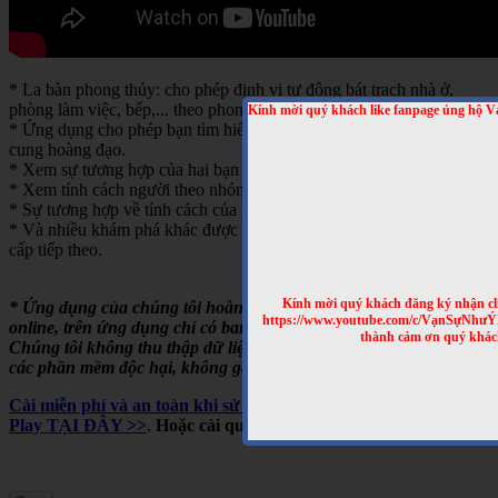
* La bàn phong thủy: cho phép định vị tự động bát trạch nhà ở,
phòng làm việc, bếp,... theo phong thủy bát trạch.
Kính mời quý khách like fanpage ủng hộ V
* Ứng dụng cho phép bạn tìm hiểu về tính cách của từng người theo
cung hoàng đạo.
* Xem sự tương hợp của hai bạn theo cung hoàng đạo
* Xem tính cách người theo nhóm máu
* Sự tương hợp về tính cách của hai người theo nhóm máu
* Và nhiều khám phá khác được cập nhật trong những bản nâng
cấp tiếp theo.
Kính mời quý khách đăng ký nhận cl
* Ứng dụng của chúng tôi hoàn toàn miễn phí, chạy offline hoặc
https://www.youtube.com/c/VạnSựNhư
online, trên ứng dụng chỉ có banner quảng cáo của Google.
thành cảm ơn quý khác
Chúng tôi không thu thập dữ liệu người dùng, không cài cắm
các phần mềm độc hại, không gây tốn pin,...
Cài miễn phí và an toàn khi sử dụng cho Android, trên Google
Play TẠI ĐÂY >>
.
Hoặc cài qua mã QRCODE sau