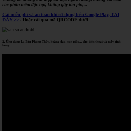
các phần mềm độc hại, không gây tốn pin,...
Cài miễn phí và an toàn khi sử dụng trên Google Play, TẠI
ĐÂY >>
. Hoặc cài qua mã QRCODE dưới
2. Ứng dụng La Bàn Phong Thủy, hoàng đạo, con giáp... cho điện thoại và máy tính
bảng.