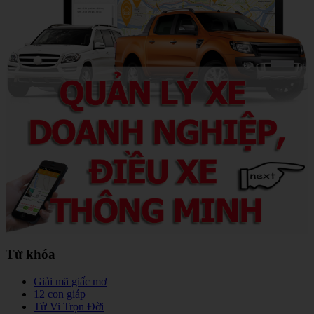
Từ khóa
Giải mã giấc mơ
12 con giáp
Tử Vi Trọn Đời