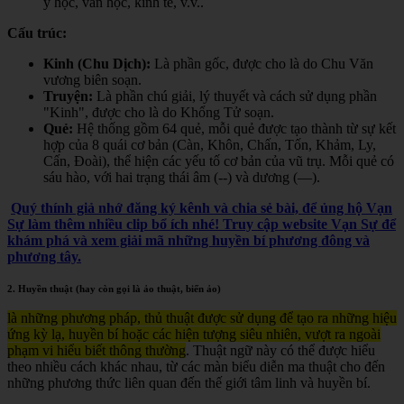
y học, văn học, kinh tế, v.v.
.
Cấu trúc:
Kinh (Chu Dịch):
Là phần gốc, được cho là do Chu Văn
vương biên soạn.
Truyện:
Là phần chú giải, lý thuyết và cách sử dụng phần
"Kinh", được cho là do Khổng Tử soạn.
Quẻ:
Hệ thống gồm 64 quẻ, mỗi quẻ được tạo thành từ sự kết
hợp của 8 quái cơ bản (Càn, Khôn, Chấn, Tốn, Khảm, Ly,
Cấn, Đoài), thể hiện các yếu tố cơ bản của vũ trụ. Mỗi quẻ có
sáu hào, với hai trạng thái âm (--) và dương (—).
Quý thính giả nhớ đăng ký kênh và chia sẻ bài, để ủng hộ Vạn
Sự làm thêm nhiều clip bổ ích nhé! Truy cập website Vạn Sự để
khám phá và xem giải mã những huyền bí phương đông và
phương tây.
2. Huyền thuật (hay còn gọi là ảo thuật, biến ảo)
là những phương pháp, thủ thuật được sử dụng để tạo ra những hiệu
ứng kỳ lạ, huyền bí hoặc các hiện tượng siêu nhiên, vượt ra ngoài
phạm vi hiểu biết thông thường
. Thuật ngữ này có thể được hiểu
theo nhiều cách khác nhau, từ các màn biểu diễn ma thuật cho đến
những phương thức liên quan đến thế giới tâm linh và huyền bí.