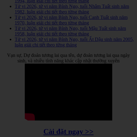
1994, luận giải chi tiết theo từng tháng
Tử vi 2026, tử vi năm Bính Ngọ, tuổi Nhâm Tuất sinh năm
1982, luận giải chi tiết theo từng tháng
Tử vi 2026, tử vi năm Bính Ngọ, tuổi Canh Tuất sinh năm
1970, luận giải chi tiết theo từng tháng
Tử vi 2026, tử vi năm Bính Ngọ, tuổi Mậu Tuất sinh năm
1958, luận giải chi tiết theo từng tháng
Tử vi 2026, tử vi năm Bính Ngọ, tuổi Ất Dậu sinh năm 2005,
luận giải chi tiết theo từng tháng
Vạn sự, Dự đoán tương lai qua tên, dự đoán tương lai qua ngày
sinh, và nhiều tính năng khác cập nhật thường xuyên
Cài đặt ngay >>