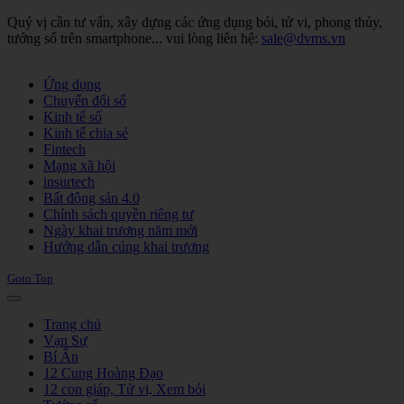
Quý vị cần tư vấn, xây dựng các ứng dụng bói, tử vi, phong thủy,
tướng số trên smartphone... vui lòng liên hệ:
sale@dvms.vn
Joomla! 3 Templates
Ứng dụng
Chuyển đổi số
Kinh tế số
Kinh tế chia sẻ
Fintech
Mạng xã hội
insurtech
Bất động sản 4.0
Chính sách quyền riêng tư
Ngày khai trương năm mới
Hướng dẫn cúng khai trương
Goto Top
Trang chủ
Vạn Sự
Bí Ẩn
12 Cung Hoàng Đạo
12 con giáp, Tử vi, Xem bói