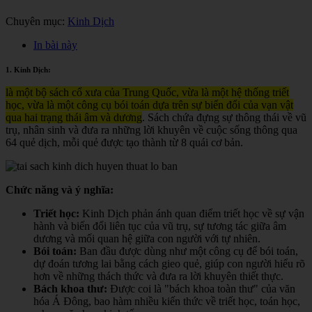
Chuyên mục:
Kinh Dịch
In bài này
1. Kinh Dịch:
là một bộ sách cổ xưa của Trung Quốc, vừa là một hệ thống triết
học, vừa là một công cụ bói toán dựa trên sự biến đổi của vạn vật
qua hai trạng thái âm và dương
. Sách chứa đựng sự thông thái về vũ
trụ, nhân sinh và đưa ra những lời khuyên về cuộc sống thông qua
64 quẻ dịch, mỗi quẻ được tạo thành từ 8 quái cơ bản.
Chức năng và ý nghĩa:
Triết học:
Kinh Dịch phản ánh quan điểm triết học về sự vận
hành và biến đổi liên tục của vũ trụ, sự tương tác giữa âm
dương và mối quan hệ giữa con người với tự nhiên.
Bói toán:
Ban đầu được dùng như một công cụ để bói toán,
dự đoán tương lai bằng cách gieo quẻ, giúp con người hiểu rõ
hơn về những thách thức và đưa ra lời khuyên thiết thực.
Bách khoa thư:
Được coi là "bách khoa toàn thư" của văn
hóa Á Đông, bao hàm nhiều kiến thức về triết học, toán học,