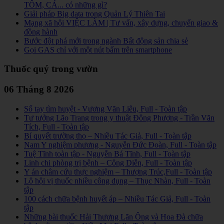
TÔM, CÁ... có những gì?
Giải pháp Big data trong Quản Lý Thiên Tai
Mạng xã hội VIỆC LÀM | Tư vấn, xây dựng, chuyển giao &
đồng hành
Bước đột phá mới trong ngành Bất động sản chia sẻ
Gọi GAS chỉ với một nút bấm trên smartphone
Thuốc quý trong vườn
06 Tháng 8 2026
Sổ tay tìm huyệt - Vương Văn Liêu, Full - Toàn tập
Tư tưởng Lão Trang trong y thuật Đông Phương - Trần Văn
Tích, Full - Toàn tập
Bí quyết trường thọ – Nhiều Tác Giả, Full - Toàn tập
Nam Y nghiệm phương - Nguyễn Đức Đoàn, Full - Toàn tập
Tuệ Tĩnh toàn tập - Nguyễn Bá Tĩnh, Full - Toàn tập
Linh chi phòng trị bệnh – Công Diễn, Full - Toàn tập
Y án châm cứu thực nghiệm – Thượng Trúc,Full - Toàn tập
Lô hội vị thuốc nhiều công dụng – Thục Nhàn, Full - Toàn
tập
100 cách chữa bệnh huyết áp – Nhiều Tác Giả, Full - Toàn
tập
Những bài thuốc Hải Thượng Lãn Ông và Hoa Đà chữa