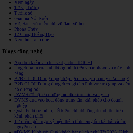
Xem ngày
Tử vi, Tứ trụ
Tướng số
Giải mã Nốt Ruồi
Võ, Sách võ miễn phí, võ đạo, võ học
Phong Thủy
12 Cung Hoàng Đạo
Xem bói, xem quẻ
Blogs công nghệ
App tìm kiếm và chia sẻ địa chỉ TIDICHI
Ứng dụng in rửa ảnh thông minh trên smartphone và máy tính
bảng
B2B CLOUD ứng dụng được gì cho việc quản lý cửa hàng?
B2B CLOUD ứng dụng được gì cho lĩnh vực trợ giúp và cứu
hộ đường bộ?
DVMS đổ bộ lên những mobile store lớn và uy tín
DVMS đưa vào hoạt động trung tâm giải pháp cho doanh
nghiệp
Quản lý thông minh, tiết kiệm chi phí, tăng doanh thu trên
kênh phân phối
Từ điển ngôn ngữ ký hiệu thêm tính năng tìm bài hát và tìm
nguyên câu
#DVMS Kính gửi Quý khách hàng lịch nghỉ Tết 2026, Kính