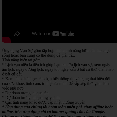
Ứng dụng Vạn Sự gồm tập hợp nhiều tính năng hữu ích cho cuộc
sống hoặc bạn cũng có thể dùng để giải trí...
Tính năng hiện tại gồm:
* Lịch vạn niên là tiện ích giúp bạn tra cứu lịch vạn sự, xem ngày
âm lịch, ngày dương lịch, ngày tốt, ngày xấu ở bất cứ thời điểm nào,
ở bất cứ đâu.
* Xem nhịp sinh học: cho bạn biết thông tin về trạng thái biến đổi
của sức khỏe, tình cảm, trí tuệ của mình để sắp xếp thời gian làm
việc phù hợp.
* Dự đoán tương lai qua tên.
* Dự đoán tương lai qua ngày sinh.
* Các tính năng khác được cập nhật thường xuyên.
* Ứng dụng của chúng tôi hoàn toàn miễn phí, chạy offline hoặc
online, trên ứng dụng chỉ có banner quảng cáo của Google.
Chúng tôi không thu thập dữ liệu người dùng, không cài cắm