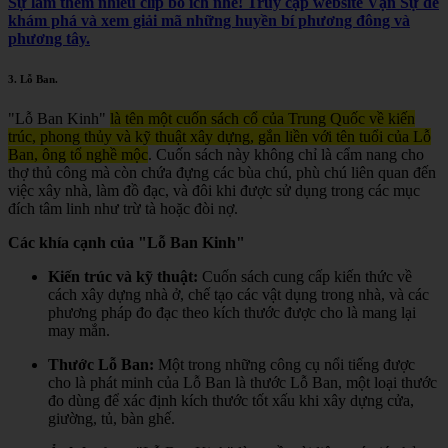
Sự làm thêm nhiều clip bổ ích nhé! Truy cập website Vạn Sự để
khám phá và xem giải mã những huyền bí phương đông và
phương tây.
3.
Lỗ Ban
.
"Lỗ Ban Kinh"
là tên một cuốn sách cổ của Trung Quốc về kiến
trúc, phong thủy và kỹ thuật xây dựng, gắn liền với tên tuổi của Lỗ
Ban, ông tổ nghề mộc
.
Cuốn sách này không chỉ là cẩm nang cho
thợ thủ công mà còn chứa đựng các bùa chú, phù chú liên quan đến
việc xây nhà, làm đồ đạc, và đôi khi được sử dụng trong các mục
đích tâm linh như trừ tà hoặc đòi nợ.
Các khía cạnh của "Lỗ Ban Kinh"
Kiến trúc và kỹ thuật:
Cuốn sách cung cấp kiến thức về
cách xây dựng nhà ở, chế tạo các vật dụng trong nhà, và các
phương pháp đo đạc theo kích thước được cho là mang lại
may mắn.
Thước Lỗ Ban:
Một trong những công cụ nổi tiếng được
cho là phát minh của Lỗ Ban là thước Lỗ Ban, một loại thước
đo dùng để xác định kích thước tốt xấu khi xây dựng cửa,
giường, tủ, bàn ghế.