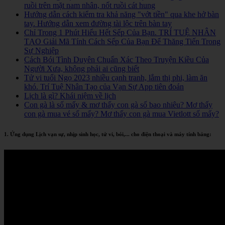
ruồi trên mặt nam nhân, nốt ruồi cát hung
Hướng dẫn cách kiểm tra khả năng "vớt tiền" qua khe hở bàn
tay. Hướng dẫn xem đường tài lộc trên bàn tay
Chỉ Trong 1 Phút Hiểu Hết Sếp Của Bạn. TRÍ TUỆ NHÂN
TẠO Giải Mã Tính Cách Sếp Của Bạn Để Thăng Tiến Trong
Sự Nghiệp
Cách Bói Tình Duyên Chuẩn Xác Theo Truyện Kiều Của
Người Xưa, không phải ai cũng biết
Tử vi tuổi Ngọ 2023 nhiều cạnh tranh, lắm thị phi, làm ăn
khó. Trí Tuệ Nhân Tạo của Vạn Sự App tiên đoán
Lịch là gì? Khái niệm về lịch
Con gà là số mấy & mơ thấy con gà số bao nhiêu? Mơ thấy
con gà mua vé số mấy? Mơ thấy con gà mua Vietlott số mấy?
1. Ứng dụng Lịch vạn sự, nhịp sinh học, tử vi, bói,... cho điện thoại và máy tính bảng: