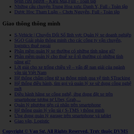
bệnh cứu người – Kiều Mai,Full - Toàn tập
Những câu chuyện Trung Hoa xưa: Danh Y, Full - Toàn tập
Dược Học Tham Luận – Chơn Nguyễn, Full - Toàn tập
Giao thông thông minh
S-Vehicle | Chuyển Đổi Số lĩnh vực Quản lý xe doanh nghiệp
SGO Giải pháp thông minh cho các công ty vận chuyển,
logistics thuê ngoài
Phần mềm quản lý xe thường có những tính năng gì?
Phần mềm quản lý cho thuê xe ô tô thường có những tính
năng gì?
Lời giải cho xe trống chiều về – vấn đề nan giải của ngành
vận tải Việt Nam
Hệ thống chấm công từ xa thông minh qua vệ tinh STracking
Hệ thống điều hành, tìm gọi và quản lý xe sử dụng công nghệ
mới
Điều hành hãng xe công nghệ, ứng dụng đặt xe trên
smartphone tương tự Uber, Grab,...
Quản lý phương tiện cá nhân trên smartphone
Hệ thống quản lý vận tải ( S-TMS ) thông minh
Ứng dụng quản lý garage trên smartphone và tablet
Giao vận, Logistic
Copyright © Vạn Sự. All Rights Reserved.
Trực thuộc DVMS