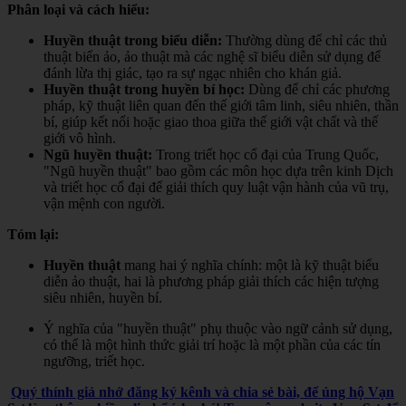
Phân loại và cách hiểu:
Huyền thuật trong biểu diễn:
Thường dùng để chỉ các thủ
thuật biến ảo, ảo thuật mà các nghệ sĩ biểu diễn sử dụng để
đánh lừa thị giác, tạo ra sự ngạc nhiên cho khán giả.
Huyền thuật trong huyền bí học:
Dùng để chỉ các phương
pháp, kỹ thuật liên quan đến thế giới tâm linh, siêu nhiên, thần
bí, giúp kết nối hoặc giao thoa giữa thế giới vật chất và thế
giới vô hình.
Ngũ huyền thuật:
Trong triết học cổ đại của Trung Quốc,
"Ngũ huyền thuật" bao gồm các môn học dựa trên kinh Dịch
và triết học cổ đại để giải thích quy luật vận hành của vũ trụ,
vận mệnh con người.
Tóm lại:
Huyền thuật
mang hai ý nghĩa chính: một là kỹ thuật biểu
diễn ảo thuật, hai là phương pháp giải thích các hiện tượng
siêu nhiên, huyền bí.
Ý nghĩa của "huyền thuật" phụ thuộc vào ngữ cảnh sử dụng,
có thể là một hình thức giải trí hoặc là một phần của các tín
ngưỡng, triết học.
Quý thính giả nhớ đăng ký kênh và chia sẻ bài, để ủng hộ Vạn