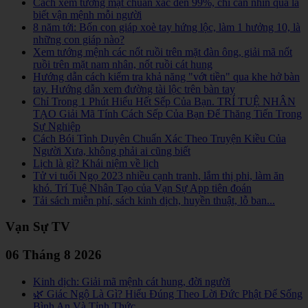
Cách xem tướng mặt chuẩn xác đến 99%, chỉ cần nhìn qua là
biết vận mệnh mỗi người
8 năm tới: Bốn con giáp xoè tay hứng lộc, làm 1 hưởng 10, là
những con giáp nào?
Xem tướng mệnh các nốt ruồi trên mặt đàn ông, giải mã nốt
ruồi trên mặt nam nhân, nốt ruồi cát hung
Hướng dẫn cách kiểm tra khả năng "vớt tiền" qua khe hở bàn
tay. Hướng dẫn xem đường tài lộc trên bàn tay
Chỉ Trong 1 Phút Hiểu Hết Sếp Của Bạn. TRÍ TUỆ NHÂN
TẠO Giải Mã Tính Cách Sếp Của Bạn Để Thăng Tiến Trong
Sự Nghiệp
Cách Bói Tình Duyên Chuẩn Xác Theo Truyện Kiều Của
Người Xưa, không phải ai cũng biết
Lịch là gì? Khái niệm về lịch
Tử vi tuổi Ngọ 2023 nhiều cạnh tranh, lắm thị phi, làm ăn
khó. Trí Tuệ Nhân Tạo của Vạn Sự App tiên đoán
Tải sách miễn phí, sách kinh dịch, huyền thuật, lỗ ban...
Vạn Sự TV
06 Tháng 8 2026
Kinh dịch: Giải mã mệnh cát hung, đời người
🌿 Giác Ngộ Là Gì? Hiểu Đúng Theo Lời Đức Phật Để Sống
Bình An Và Tỉnh Thức