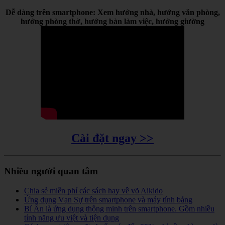
Dễ dàng trên smartphone: Xem hướng nhà, hướng văn phòng,
hướng phòng thờ, hướng bàn làm việc, hướng giường
Cài đặt ngay >>
Nhiều người quan tâm
Chia sẻ miễn phí các sách hay về võ Aikido
Ứng dụng Vạn Sự trên smartphone và máy tính bảng
Bí Ẩn là ứng dụng thông minh trên smartphone. Gồm nhiều
tính năng ưu việt và tiện dụng