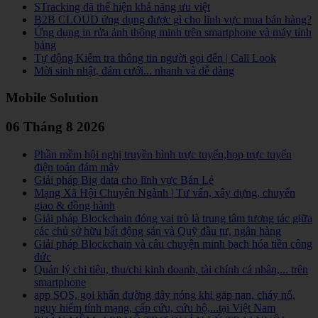
STracking đã thể hiện khả năng ưu việt
B2B CLOUD ứng dụng được gì cho lĩnh vực mua bán hàng?
Ứng dụng in rửa ảnh thông minh trên smartphone và máy tính
bảng
Tự động Kiểm tra thông tin người gọi đến | Call Look
Mời sinh nhật, đám cưới... nhanh và dễ dàng
Mobile Solution
06 Tháng 8 2026
Phần mềm hội nghị truyền hình trực tuyến,họp trực tuyến
điện toán đám mây
Giải pháp Big data cho lĩnh vực Bán Lẻ
Mạng Xã Hội Chuyên Ngành | Tư vấn, xây dựng, chuyển
giao & đồng hành
Giải pháp Blockchain đóng vai trò là trung tâm tương tác giữa
các chủ sở hữu bất động sản và Quỹ đầu tư, ngân hàng
Giải pháp Blockchain và câu chuyện minh bạch hóa tiền công
đức
Quản lý chi tiêu, thu/chi kinh doanh, tài chính cá nhân,... trên
smartphone
app SOS, gọi khẩn đường dây nóng khi gặp nạn, cháy nổ,
nguy hiểm tính mạng, cấp cứu, cứu hộ,...tại Việt Nam