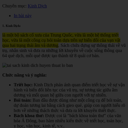
Chuyên mục:
Kinh Dịch
In bài này
1. Kinh Dịch:
là một bộ sách cổ xưa của Trung Quốc, vừa là một hệ thống triết
học, vừa là một công cụ bói toán dựa trên sự biến đổi của vạn vật
qua hai trạng thái âm và dương
. Sách chứa đựng sự thông thái về vũ
trụ, nhân sinh và đưa ra những lời khuyên về cuộc sống thông qua
64 quẻ dịch, mỗi quẻ được tạo thành từ 8 quái cơ bản.
Chức năng và ý nghĩa:
Triết học:
Kinh Dịch phản ánh quan điểm triết học về sự vận
hành và biến đổi liên tục của vũ trụ, sự tương tác giữa âm
dương và mối quan hệ giữa con người với tự nhiên.
Bói toán:
Ban đầu được dùng như một công cụ để bói toán,
dự đoán tương lai bằng cách gieo quẻ, giúp con người hiểu rõ
hơn về những thách thức và đưa ra lời khuyên thiết thực.
Bách khoa thư:
Được coi là "bách khoa toàn thư" của văn
hóa Á Đông, bao hàm nhiều kiến thức về triết học, toán học,
y học, văn học, kinh tế, v.v.
.