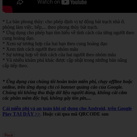
* La bàn phong thủy: cho phép định vị tự động bát trạch nhà ở,
phòng làm việc, bếp,... theo phong thủy bát trạch.
* Ứng dụng cho phép bạn tìm hiểu về tính cách của từng người theo
cung hoàng đạo.
* Xem sự tương hợp của hai bạn theo cung hoàng đạo
* Xem tính cách người theo nhóm máu
* Sự tương hợp về tính cách của hai người theo nhóm máu
* Và nhiều khám phá khác được cập nhật trong những bản nâng
cấp tiếp theo.
* Ứng dụng của chúng tôi hoàn toàn miễn phí, chạy offline hoặc
online, trên ứng dụng chỉ có banner quảng cáo của Google.
Chúng tôi không thu thập dữ liệu người dùng, không cài cắm
các phần mềm độc hại, không gây tốn pin,...
Cài miễn phí và an toàn khi sử dụng cho Android, trên Google
Play TẠI ĐÂY >>
.
Hoặc cài qua mã QRCODE sau