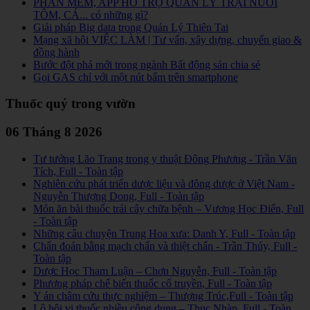
PHẦN MỀM, APP HỖ TRỢ QUẢN LÝ TRẠI NUÔI
TÔM, CÁ... có những gì?
Giải pháp Big data trong Quản Lý Thiên Tai
Mạng xã hội VIỆC LÀM | Tư vấn, xây dựng, chuyển giao &
đồng hành
Bước đột phá mới trong ngành Bất động sản chia sẻ
Gọi GAS chỉ với một nút bấm trên smartphone
Thuốc quý trong vườn
06 Tháng 8 2026
Tư tưởng Lão Trang trong y thuật Đông Phương - Trần Văn
Tích, Full - Toàn tập
Nghiên cứu phát triển dược liệu và đông dược ở Việt Nam -
Nguyễn Thượng Dong, Full - Toàn tập
Món ăn bài thuốc trái cây chữa bệnh – Vương Học Điển, Full
- Toàn tập
Những câu chuyện Trung Hoa xưa: Danh Y, Full - Toàn tập
Chẩn đoán bằng mạch chẩn và thiệt chẩn - Trần Thúy, Full -
Toàn tập
Dược Học Tham Luận – Chơn Nguyễn, Full - Toàn tập
Phương pháp chế biến thuốc cổ truyền, Full - Toàn tập
Y án châm cứu thực nghiệm – Thượng Trúc,Full - Toàn tập
Lô hội vị thuốc nhiều công dụng – Thục Nhàn, Full - Toàn