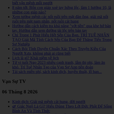
biết vận mệnh mỗi người
8 năm tới: Bốn con giáp xoè tay hứng lộc, làm 1 hưởng 10, là
những con giáp nào?
Xem tướng mệnh các nốt ruồi trên mặt đàn ông, giải mã nốt
ruồi trên mặt nam nhân, nốt ruồi cát hung
Hướng dẫn cách kiểm tra khả năng "vớt tiền" qua khe hở bàn
tay. Hướng dẫn xem đường tài lộc trên bàn tay
Chỉ Trong 1 Phút Hiểu Hết Sếp Của Bạn. TRÍ TUỆ NHÂN
TẠO Giải Mã Tính Cách Sếp Của Bạn Để Thăng Tiến Trong
Sự Nghiệp
Cách Bói Tình Duyên Chuẩn Xác Theo Truyện Kiều Của
Người Xưa, không phải ai cũng biết
Lịch là gì? Khái niệm về lịch
Tử vi tuổi Ngọ 2023 nhiều cạnh tranh, lắm thị phi, làm ăn
khó. Trí Tuệ Nhân Tạo của Vạn Sự App tiên đoán
Tải sách miễn phí, sách kinh dịch, huyền thuật, lỗ ban...
Vạn Sự TV
06 Tháng 8 2026
Kinh dịch: Giải mã mệnh cát hung, đời người
🌿 Giác Ngộ Là Gì? Hiểu Đúng Theo Lời Đức Phật Để Sống
Bình An Và Tỉnh Thức