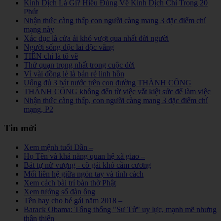
Kinh Dịch Là Gì? Hiểu Đúng Về Kinh Dịch Chỉ Trong 20
Phút
Nhận thức càng thấp con người càng mang 3 đặc điểm chí
mạng này
Xác dục là cửa ải khó vượt qua nhất đời người
Người sống độc lai độc vãng
TIỀN chỉ là tô vẽ
Thứ quạn trọng nhất trong cuộc đời
Vì vài đồng lẻ là bán rẻ linh hồn
Uống đủ 3 bát nước trên con đường THÀNH CÔNG
THÀNH CÔNG không đến từ việc vắt kiệt sức để làm việc
Nhận thức càng thấp, con người càng mang 3 đặc điểm chí
mạng, P2
Tin mới
Xem mệnh tuổi Dần –
Họ Tên và khả năng quan hệ xã giao –
Bát tự nữ vượng - cô gái khó cầm cương
Mối liên hệ giữa ngón tay và tính cách
Xem cách bài trí bàn thờ Phật
Xem tướng số đàn ông
Tên hay cho bé gái năm 2018 –
Barack Obama: Tổng thống "Sư Tử" uy lực, mạnh mẽ nhưng
thân thiện