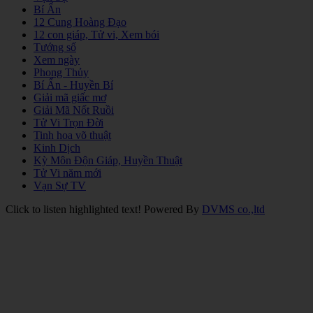
Bí Ẩn
12 Cung Hoàng Đạo
12 con giáp, Tử vi, Xem bói
Tướng số
Xem ngày
Phong Thủy
Bí Ẩn - Huyền Bí
Giải mã giấc mơ
Giải Mã Nốt Ruồi
Tử Vi Trọn Đời
Tinh hoa võ thuật
Kinh Dịch
Kỳ Môn Độn Giáp, Huyền Thuật
Tử Vi năm mới
Vạn Sự TV
Click to listen highlighted text!
Powered By
DVMS co.,ltd