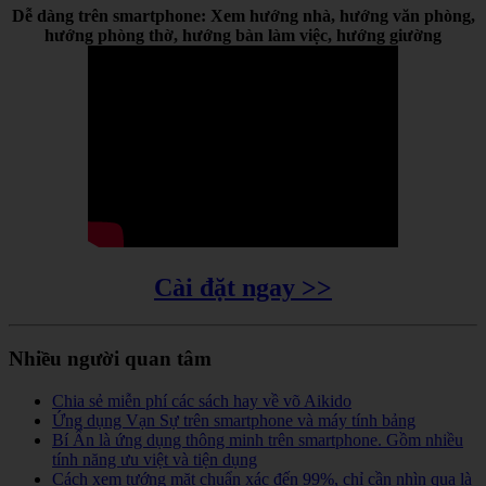
Dễ dàng trên smartphone: Xem hướng nhà, hướng văn phòng,
hướng phòng thờ, hướng bàn làm việc, hướng giường
Cài đặt ngay >>
Nhiều người quan tâm
Chia sẻ miễn phí các sách hay về võ Aikido
Ứng dụng Vạn Sự trên smartphone và máy tính bảng
Bí Ẩn là ứng dụng thông minh trên smartphone. Gồm nhiều
tính năng ưu việt và tiện dụng
Cách xem tướng mặt chuẩn xác đến 99%, chỉ cần nhìn qua là