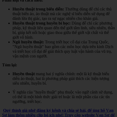
Phân loại và cách hiểu:
Huyền thuật trong biểu diễn:
Thường dùng để chỉ các thủ
thuật biến ảo, ảo thuật mà các nghệ sĩ biểu diễn sử dụng để
đánh lừa thị giác, tạo ra sự ngạc nhiên cho khán giả.
Huyền thuật trong huyền bí học:
Dùng để chỉ các phương
pháp, kỹ thuật liên quan đến thế giới tâm linh, siêu nhiên, thần
bí, giúp kết nối hoặc giao thoa giữa thế giới vật chất và thế
giới vô hình.
Ngũ huyền thuật:
Trong triết học cổ đại của Trung Quốc,
"Ngũ huyền thuật" bao gồm các môn học dựa trên kinh Dịch
và triết học cổ đại để giải thích quy luật vận hành của vũ trụ,
vận mệnh con người.
Tóm lại:
Huyền thuật
mang hai ý nghĩa chính: một là kỹ thuật biểu
diễn ảo thuật, hai là phương pháp giải thích các hiện tượng
siêu nhiên, huyền bí.
Ý nghĩa của "huyền thuật" phụ thuộc vào ngữ cảnh sử dụng,
có thể là một hình thức giải trí hoặc là một phần của các tín
ngưỡng, triết học.
Quý thính giả nhớ đăng ký kênh và chia sẻ bài, để ủng hộ Vạn
Sự làm thêm nhiều clip bổ ích nhé! Truy cập website Vạn Sự để