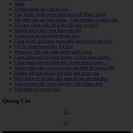
Dáng
Tướng người phụ nữ đa tình –
Văn Khấn Nhập trạch dùng trong lễ Nhập Trạch
Đặc tính của sao Hóa Khoa - Văn chương và tiếng tăm
Tên hay chưa chắc đã là tên tốt, bạn có biết?
Những lưu ý khi chọn thảm trải sàn
Tranh treo và ngũ hành phong thủy
Cách bố trí cầu thang trong nhà ống hợp phong thủy
Tử Vi: Định Mạng hay Tự Do?
Phong tục đội nón cưới người miền trung
Cung song ngư và bạch dương có hợp nhau không –
Cung song ngư và nhân mã có hợp nhau không –
Những điều nên và không nên khi thiết kế phòng bếp
Hướng dẫn bài trí bàn thờ thần linh trong nhà
Hiểu đúng về đi chùa đầu năm để tạo nên nét đẹp
Thả cá chép tiễn ông Công ông Táo đúng cách
Ngũ hành và phong thủy
Quảng Cáo