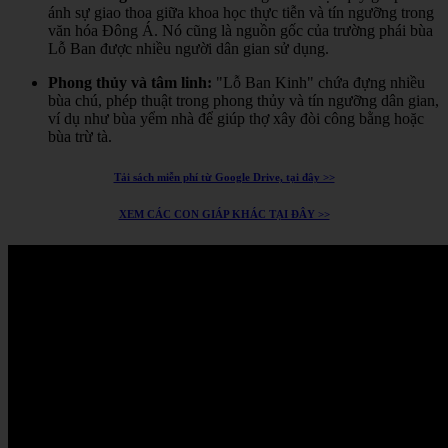
ánh sự giao thoa giữa khoa học thực tiễn và tín ngưỡng trong
văn hóa Đông Á.
Nó cũng là nguồn gốc của trường phái bùa
Lỗ Ban được nhiều người dân gian sử dụng.
Phong thủy và tâm linh:
"Lỗ Ban Kinh" chứa đựng nhiều
bùa chú, phép thuật trong phong thủy và tín ngưỡng dân gian,
ví dụ như bùa yểm nhà để giúp thợ xây đòi công bằng hoặc
bùa trừ tà.
Tải sách miễn phí từ Google Drive, tại đây >>
XEM CÁC CON GIÁP KHÁC TẠI ĐÂY >>