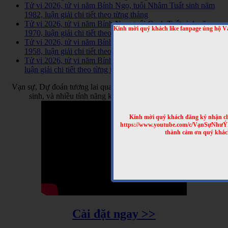
Tử vi 2026, tử vi năm Bính Ngọ, tuổi Nhâm Tuất sinh năm
1982, luận giải chi tiết theo từng tháng
Tử vi 2026, tử vi năm Bính Ngọ, tuổi Canh Tuất sinh năm
Kính mời quý khách like fanpage ủng hộ V
1970, luận giải chi tiết theo từng tháng
Tử vi 2026, tử vi năm Bính Ngọ, tuổi Mậu Tuất sinh năm
1958, luận giải chi tiết theo từng tháng
Tử vi 2026, tử vi năm Bính Ngọ, tuổi Ất Dậu sinh năm 2005,
luận giải chi tiết theo từng tháng
Vạn sự, Dự đoán tương lai qua tên, dự đoán tương lai qua ngày
sinh, và nhiều tính năng khác cập nhật thường xuyên
Kính mời quý khách đăng ký nhận cl
https://www.youtube.com/c/VạnSựNhư
thành cảm ơn quý khác
Cài đặt ngay >>