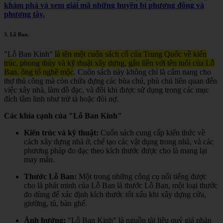
khám phá và xem giải mã những huyền bí phương đông và
phương tây.
3.
Lỗ Ban
.
"Lỗ Ban Kinh"
là tên một cuốn sách cổ của Trung Quốc về kiến
trúc, phong thủy và kỹ thuật xây dựng, gắn liền với tên tuổi của Lỗ
Ban, ông tổ nghề mộc
.
Cuốn sách này không chỉ là cẩm nang cho
thợ thủ công mà còn chứa đựng các bùa chú, phù chú liên quan đến
việc xây nhà, làm đồ đạc, và đôi khi được sử dụng trong các mục
đích tâm linh như trừ tà hoặc đòi nợ.
Các khía cạnh của "Lỗ Ban Kinh"
Kiến trúc và kỹ thuật:
Cuốn sách cung cấp kiến thức về
cách xây dựng nhà ở, chế tạo các vật dụng trong nhà, và các
phương pháp đo đạc theo kích thước được cho là mang lại
may mắn.
Thước Lỗ Ban:
Một trong những công cụ nổi tiếng được
cho là phát minh của Lỗ Ban là thước Lỗ Ban, một loại thước
đo dùng để xác định kích thước tốt xấu khi xây dựng cửa,
giường, tủ, bàn ghế.
Ảnh hưởng:
"Lỗ Ban Kinh" là nguồn tài liệu quý giá phản