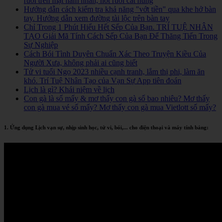
ruồi trên mặt nam nhân, nốt ruồi cát hung
Hướng dẫn cách kiểm tra khả năng "vớt tiền" qua khe hở bàn
tay. Hướng dẫn xem đường tài lộc trên bàn tay
Chỉ Trong 1 Phút Hiểu Hết Sếp Của Bạn. TRÍ TUỆ NHÂN
TẠO Giải Mã Tính Cách Sếp Của Bạn Để Thăng Tiến Trong
Sự Nghiệp
Cách Bói Tình Duyên Chuẩn Xác Theo Truyện Kiều Của
Người Xưa, không phải ai cũng biết
Tử vi tuổi Ngọ 2023 nhiều cạnh tranh, lắm thị phi, làm ăn
khó. Trí Tuệ Nhân Tạo của Vạn Sự App tiên đoán
Lịch là gì? Khái niệm về lịch
Con gà là số mấy & mơ thấy con gà số bao nhiêu? Mơ thấy
con gà mua vé số mấy? Mơ thấy con gà mua Vietlott số mấy?
1. Ứng dụng Lịch vạn sự, nhịp sinh học, tử vi, bói,... cho điện thoại và máy tính bảng: