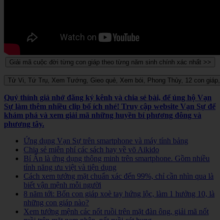
Quý thính giả nhớ đăng ký kênh và chia sẻ bài, để ủng hộ Vạn
Sự làm thêm nhiều clip bổ ích nhé! Truy cập website Vạn Sự để
khám phá và xem giải mã những huyền bí phương đông và
phương tây.
Ứng dụng Vạn Sự trên smartphone và máy tính bảng
Chia sẻ miễn phí các sách hay về võ Aikido
Bí Ẩn là ứng dụng thông minh trên smartphone. Gồm nhiều
tính năng ưu việt và tiện dụng
Cách xem tướng mặt chuẩn xác đến 99%, chỉ cần nhìn qua là
biết vận mệnh mỗi người
8 năm tới: Bốn con giáp xoè tay hứng lộc, làm 1 hưởng 10, là
những con giáp nào?
Xem tướng mệnh các nốt ruồi trên mặt đàn ông, giải mã nốt