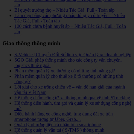
tập
Bí quyết trường thọ – Nhiều Tác Giả, Full - Toàn tập
Làm đẹp bằng các phương pháp đông y cổ truyền – Nhiều
Tác Giả, Full - Toàn tập
100 cách chữa bệnh huyết áp – Nhiều Tác Giả, Full - Toàn
tập
Giao thông thông minh
S-Vehicle | Chuyển Đổi Số lĩnh vực Quản lý xe doanh nghiệp
SGO Giải pháp thông minh cho các công ty vận chuyển,
logistics thuê ngoài
Phần mềm quản lý xe thường có những tính năng gì?
Phần mềm quản lý cho thuê xe ô tô thường có những tính
năng gì?
Lời giải cho xe trống chiều về – vấn đề nan giải của ngành
vận tải Việt Nam
Hệ thống chấm công từ xa thông minh qua vệ tinh STracking
Hệ thống điều hành, tìm gọi và quản lý xe sử dụng công nghệ
mới
Điều hành hãng xe công nghệ, ứng dụng đặt xe trên
smartphone tương tự Uber, Grab,...
Quản lý phương tiện cá nhân trên smartphone
Hệ thống quản lý vận tải ( S-TMS ) thông minh