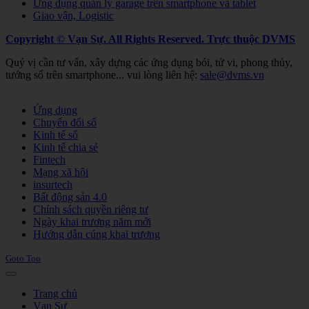
Ứng dụng quản lý garage trên smartphone và tablet
Giao vận, Logistic
Copyright © Vạn Sự. All Rights Reserved.
Trực thuộc DVMS
Quý vị cần tư vấn, xây dựng các ứng dụng bói, tử vi, phong thủy,
tướng số trên smartphone... vui lòng liên hệ:
sale@dvms.vn
Joomla! 3 Templates
Ứng dụng
Chuyển đổi số
Kinh tế số
Kinh tế chia sẻ
Fintech
Mạng xã hội
insurtech
Bất động sản 4.0
Chính sách quyền riêng tư
Ngày khai trương năm mới
Hướng dẫn cúng khai trương
Goto Top
Trang chủ
Vạn Sự