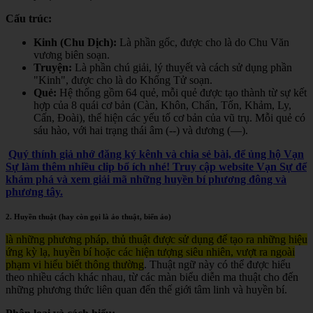
Cấu trúc:
Kinh (Chu Dịch):
Là phần gốc, được cho là do Chu Văn
vương biên soạn.
Truyện:
Là phần chú giải, lý thuyết và cách sử dụng phần
"Kinh", được cho là do Khổng Tử soạn.
Quẻ:
Hệ thống gồm 64 quẻ, mỗi quẻ được tạo thành từ sự kết
hợp của 8 quái cơ bản (Càn, Khôn, Chấn, Tốn, Khảm, Ly,
Cấn, Đoài), thể hiện các yếu tố cơ bản của vũ trụ. Mỗi quẻ có
sáu hào, với hai trạng thái âm (--) và dương (—).
Quý thính giả nhớ đăng ký kênh và chia sẻ bài, để ủng hộ Vạn
Sự làm thêm nhiều clip bổ ích nhé! Truy cập website Vạn Sự để
khám phá và xem giải mã những huyền bí phương đông và
phương tây.
2. Huyền thuật (hay còn gọi là ảo thuật, biến ảo)
là những phương pháp, thủ thuật được sử dụng để tạo ra những hiệu
ứng kỳ lạ, huyền bí hoặc các hiện tượng siêu nhiên, vượt ra ngoài
phạm vi hiểu biết thông thường
. Thuật ngữ này có thể được hiểu
theo nhiều cách khác nhau, từ các màn biểu diễn ma thuật cho đến
những phương thức liên quan đến thế giới tâm linh và huyền bí.