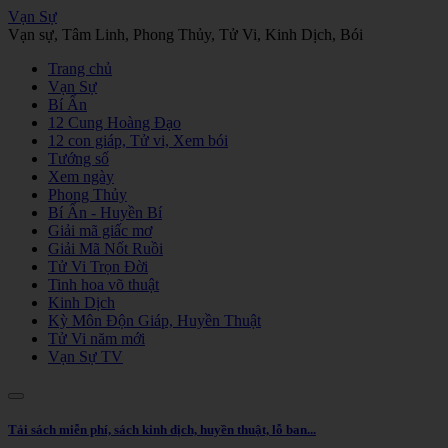
Vạn Sự
Vạn sự, Tâm Linh, Phong Thủy, Tử Vi, Kinh Dịch, Bói
Trang chủ
Vạn Sự
Bí Ẩn
12 Cung Hoàng Đạo
12 con giáp, Tử vi, Xem bói
Tướng số
Xem ngày
Phong Thủy
Bí Ẩn - Huyền Bí
Giải mã giấc mơ
Giải Mã Nốt Ruồi
Tử Vi Trọn Đời
Tinh hoa võ thuật
Kinh Dịch
Kỳ Môn Độn Giáp, Huyền Thuật
Tử Vi năm mới
Vạn Sự TV
Tải sách miễn phí, sách kinh dịch, huyền thuật, lỗ ban...