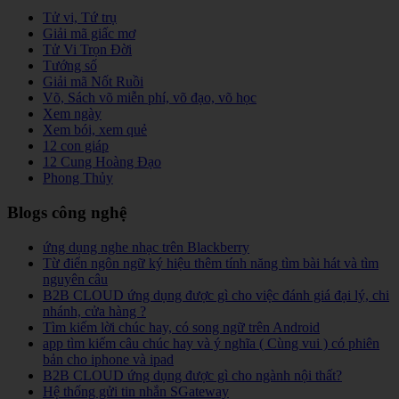
Tử vi, Tứ trụ
Giải mã giấc mơ
Tử Vi Trọn Đời
Tướng số
Giải mã Nốt Ruồi
Võ, Sách võ miễn phí, võ đạo, võ học
Xem ngày
Xem bói, xem quẻ
12 con giáp
12 Cung Hoàng Đạo
Phong Thủy
Blogs công nghệ
ứng dụng nghe nhạc trên Blackberry
Từ điển ngôn ngữ ký hiệu thêm tính năng tìm bài hát và tìm
nguyên câu
B2B CLOUD ứng dụng được gì cho việc đánh giá đại lý, chi
nhánh, cửa hàng ?
Tìm kiếm lời chúc hay, có song ngữ trên Android
app tìm kiếm câu chúc hay và ý nghĩa ( Cùng vui ) có phiên
bản cho iphone và ipad
B2B CLOUD ứng dụng được gì cho ngành nội thất?
Hệ thống gửi tin nhắn SGateway