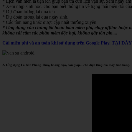
* Lịch vạn niên là tiện ích giúp bạn tra cứu lịch vạn sự, xem ngày âm 
* Xem nhịp sinh học: cho bạn biết thông tin về trạng thái biến đổi của
* Dự đoán tương lai qua tên.
* Dự đoán tương lai qua ngày sinh.
* Các tính năng khác được cập nhật thường xuyên.
* Ứng dụng của chúng tôi hoàn toàn miễn phí, chạy offline hoặc 
không cài cắm các phần mềm độc hại, không gây tốn pin,...
Cài miễn phí và an toàn khi sử dụng trên Google Play, TẠI ĐÂ
2. Ứng dụng La Bàn Phong Thủy, hoàng đạo, con giáp... cho điện thoại và máy tính bảng.