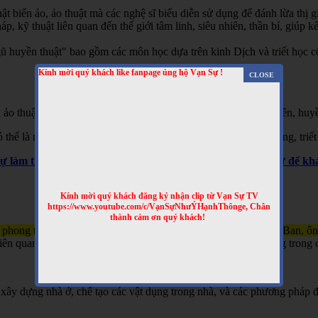
t biến ảo, ảo thuật mà các nghệ sĩ biểu diễn sử dụng để đánh lừa thị gi
 kỹ thuật liên quan đến thế giới tâm linh, siêu nhiên, thần bí, giúp kết
 huyền thuật" bao gồm các môn học dựa trên kinh Dịch và triết học cổ 
Kính mời quý khách like fanpage ủng hộ Vạn Sự !
 ảo thuật, hai là phương pháp giải thích các hiện tượng siêu nhiên, huyề
hể là một hình thức giải trí hoặc là một phần của các tín ngưỡng, triết
Sự làm thêm nhiều clip bổ ích nhé! Truy cập website Vạn Sự để 
Kính mời quý khách đăng ký nhận clip từ Vạn Sự TV
https://www.youtube.com/c/VạnSựNhưÝHạnhThônge, Chân
thành cảm ơn quý khách!
 phong thủy và kỹ thuật xây dựng, gắn liền với tên tuổi của Lỗ Ban, ô
n quan đến việc xây nhà, làm đồ đạc, và đôi khi được sử dụng trong c
xây dựng nhà ở, chế tạo các vật dụng trong nhà, và các phương pháp đ