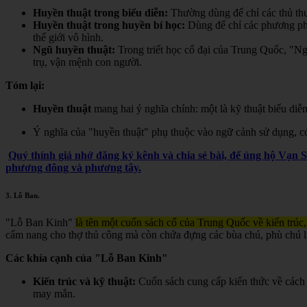
Huyền thuật trong biểu diễn:
Thường dùng để chỉ các thủ thuậ
Huyền thuật trong huyền bí học:
Dùng để chỉ các phương pháp,
thế giới vô hình.
Ngũ huyền thuật:
Trong triết học cổ đại của Trung Quốc, "Ngũ
trụ, vận mệnh con người.
Tóm lại:
Huyền thuật
mang hai ý nghĩa chính: một là kỹ thuật biểu diễn
Ý nghĩa của "huyền thuật" phụ thuộc vào ngữ cảnh sử dụng, có t
Quý thính giả nhớ đăng ký kênh và chia sẻ bài, để ủng hộ Vạn 
phương đông và phương tây.
3.
Lỗ Ban
.
"Lỗ Ban Kinh"
là tên một cuốn sách cổ của Trung Quốc về kiến trúc,
cẩm nang cho thợ thủ công mà còn chứa đựng các bùa chú, phù chú liê
Các khía cạnh của "Lỗ Ban Kinh"
Kiến trúc và kỹ thuật:
Cuốn sách cung cấp kiến thức về cách 
may mắn.