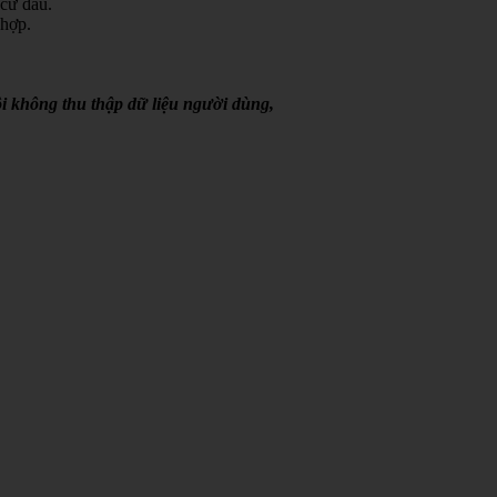
 cứ đâu.
 hợp.
i không thu thập dữ liệu người dùng,