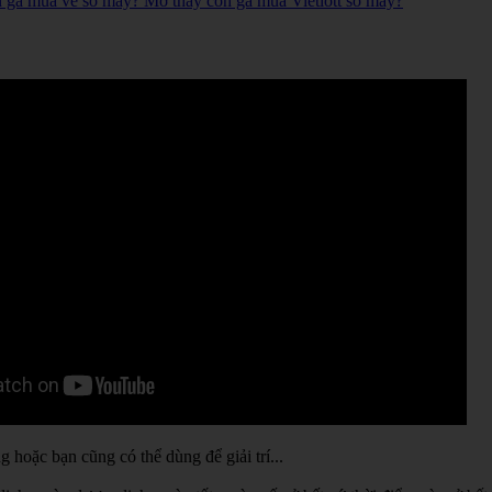
n gà mua vé số mấy? Mơ thấy con gà mua Vietlott số mấy?
hoặc bạn cũng có thể dùng để giải trí...