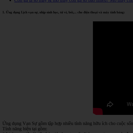
Con gà là số mấy & mơ thấy con gà số bao nhiêu? Mơ thấy co
1. Ứng dụng Lịch vạn sự, nhịp sinh học, tử vi, bói,... cho điện thoại và máy tính bảng:
Ứng dụng Vạn Sự gồm tập hợp nhiều tính năng hữu ích cho cuộc sống 
Tính năng hiện tại gồm: