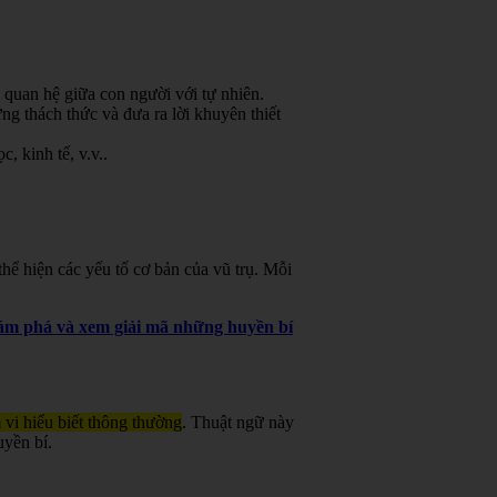
 quan hệ giữa con người với tự nhiên.
g thách thức và đưa ra lời khuyên thiết
, kinh tế, v.v.
.
ể hiện các yếu tố cơ bản của vũ trụ. Mỗi
khám phá và xem giải mã những huyền bí
 vi hiểu biết thông thường
. Thuật ngữ này
uyền bí.