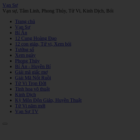
Vạn Sự
Vạn sự, Tâm Linh, Phong Thủy, Tử Vi, Kinh Dịch, Bói
Trang chủ
Vạn Sự
Bí Ẩn
12 Cung Hoàng Đạo
12 con giáp, Tử vi, Xem bói
Tướng số
Xem ngày
Phong Thủy
Bí Ẩn - Huyền Bí
Giải mã giấc mơ
Giải Mã Nốt Ruồi
Tử Vi Trọn Đời
Tinh hoa võ thuật
Kinh Dịch
Kỳ Môn Độn Giáp, Huyền Thuật
Tử Vi năm mới
Vạn Sự TV