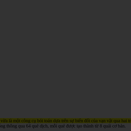
 vừa là một công cụ bói toán dựa trên sự biến đổi của vạn vật qua hai 
ống thông qua 64 quẻ dịch, mỗi quẻ được tạo thành từ 8 quái cơ bản.