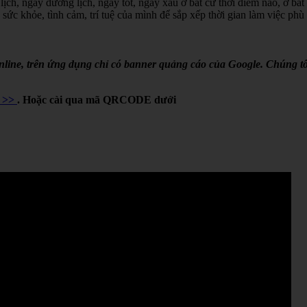
lịch, ngày dương lịch, ngày tốt, ngày xấu ở bất cứ thời điểm nào, ở bất
 sức khỏe, tình cảm, trí tuệ của mình để sắp xếp thời gian làm việc phù
online, trên ứng dụng chỉ có banner quảng cáo của Google. Chúng tô
Y >>
. Hoặc cài qua mã QRCODE dưới