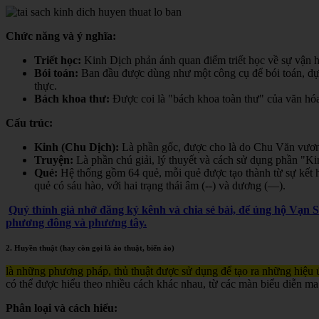
Chức năng và ý nghĩa:
Triết học:
Kinh Dịch phản ánh quan điểm triết học về sự vận hà
Bói toán:
Ban đầu được dùng như một công cụ để bói toán, dự đ
thực.
Bách khoa thư:
Được coi là "bách khoa toàn thư" của văn hóa 
Cấu trúc:
Kinh (Chu Dịch):
Là phần gốc, được cho là do Chu Văn vươn
Truyện:
Là phần chú giải, lý thuyết và cách sử dụng phần "K
Quẻ:
Hệ thống gồm 64 quẻ, mỗi quẻ được tạo thành từ sự kết h
quẻ có sáu hào, với hai trạng thái âm (--) và dương (—).
Quý thính giả nhớ đăng ký kênh và chia sẻ bài, để ủng hộ Vạn 
phương đông và phương tây.
2. Huyền thuật (hay còn gọi là ảo thuật, biến ảo)
là những phương pháp, thủ thuật được sử dụng để tạo ra những hiệu ứ
có thể được hiểu theo nhiều cách khác nhau, từ các màn biểu diễn ma
Phân loại và cách hiểu: