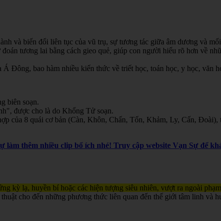
nh và biến đổi liên tục của vũ trụ, sự tương tác giữa âm dương và mối
oán tương lai bằng cách gieo quẻ, giúp con người hiểu rõ hơn về nhữn
Á Đông, bao hàm nhiều kiến thức về triết học, toán học, y học, văn học
g biên soạn.
inh", được cho là do Khổng Tử soạn.
ợp của 8 quái cơ bản (Càn, Khôn, Chấn, Tốn, Khảm, Ly, Cấn, Đoài), th
Sự làm thêm nhiều clip bổ ích nhé! Truy cập website Vạn Sự để 
ng kỳ lạ, huyền bí hoặc các hiện tượng siêu nhiên, vượt ra ngoài phạm
 thuật cho đến những phương thức liên quan đến thế giới tâm linh và h