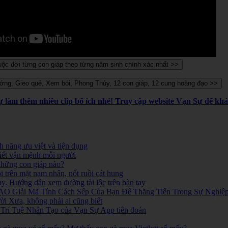
Sự làm thêm nhiều clip bổ ích nhé! Truy cập website Vạn Sự để k
 năng ưu việt và tiện dụng
iết vận mệnh mỗi người
 những con giáp nào?
i trên mặt nam nhân, nốt ruồi cát hung
ay. Hướng dẫn xem đường tài lộc trên bàn tay
O Giải Mã Tính Cách Sếp Của Bạn Để Thăng Tiến Trong Sự Nghiệ
 Xưa, không phải ai cũng biết
ó. Trí Tuệ Nhân Tạo của Vạn Sự App tiên đoán