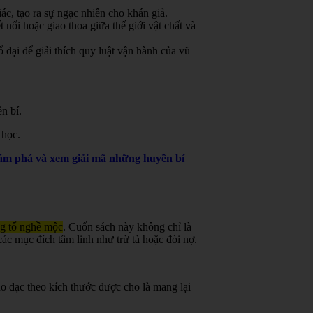
ác, tạo ra sự ngạc nhiên cho khán giả.
 nối hoặc giao thoa giữa thế giới vật chất và
đại để giải thích quy luật vận hành của vũ
n bí.
 học.
khám phá và xem giải mã những huyền bí
ng tổ nghề mộc
.
Cuốn sách này không chỉ là
ác mục đích tâm linh như trừ tà hoặc đòi nợ.
o đạc theo kích thước được cho là mang lại