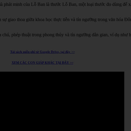
à phát minh của Lỗ Ban là thước Lỗ Ban, một loại thước đo dùng để xá
h sự giao thoa giữa khoa học thực tiễn và tín ngưỡng trong văn hóa Đ
chú, phép thuật trong phong thủy và tín ngưỡng dân gian, ví dụ như 
Tải sách miễn phí từ Google Drive, tại đây >>
XEM CÁC CON GIÁP KHÁC TẠI ĐÂY >>