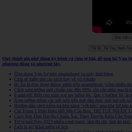
Quý thính giả nhớ đăng ký kênh và chia sẻ bài, để ủng hộ Vạn 
phương đông và phương tây.
Ứng dụng Vạn Sự trên smartphone và máy tính bảng
Chia sẻ miễn phí các sách hay về võ Aikido
Bí Ẩn là ứng dụng thông minh trên smartphone. Gồm nhiều tính
Cách xem tướng mặt chuẩn xác đến 99%, chỉ cần nhìn qua là b
8 năm tới: Bốn con giáp xoè tay hứng lộc, làm 1 hưởng 10, là
Xem tướng mệnh các nốt ruồi trên mặt đàn ông, giải mã nốt ruồ
Hướng dẫn cách kiểm tra khả năng "vớt tiền" qua khe hở bàn t
Chỉ Trong 1 Phút Hiểu Hết Sếp Của Bạn. TRÍ TUỆ NHÂN TẠ
Cách Bói Tình Duyên Chuẩn Xác Theo Truyện Kiều Của Người
Tử vi tuổi Ngọ 2023 nhiều cạnh tranh, lắm thị phi, làm ăn kh
Lịch là gì? Khái niệm về lịch