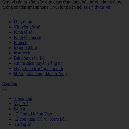
Quý vị cần tư vấn, xây dựng các ứng dụng bói, tử vi, phong thủy,
tướng số trên smartphone... vui lòng liên hệ:
sale@dvms.vn
Joomla! 3 Templates
Ứng dụng
Chuyển đổi số
Kinh tế số
Kinh tế chia sẻ
Fintech
Mạng xã hội
insurtech
Bất động sản 4.0
Chính sách quyền riêng tư
Ngày khai trương năm mới
Hướng dẫn cúng khai trương
Goto Top
Trang chủ
Vạn Sự
Bí Ẩn
12 Cung Hoàng Đạo
12 con giáp, Tử vi, Xem bói
Tướng số