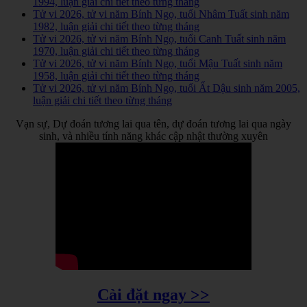
1994, luận giải chi tiết theo từng tháng
Tử vi 2026, tử vi năm Bính Ngọ, tuổi Nhâm Tuất sinh năm
1982, luận giải chi tiết theo từng tháng
Tử vi 2026, tử vi năm Bính Ngọ, tuổi Canh Tuất sinh năm
1970, luận giải chi tiết theo từng tháng
Tử vi 2026, tử vi năm Bính Ngọ, tuổi Mậu Tuất sinh năm
1958, luận giải chi tiết theo từng tháng
Tử vi 2026, tử vi năm Bính Ngọ, tuổi Ất Dậu sinh năm 2005,
luận giải chi tiết theo từng tháng
Vạn sự, Dự đoán tương lai qua tên, dự đoán tương lai qua ngày
sinh, và nhiều tính năng khác cập nhật thường xuyên
Cài đặt ngay >>