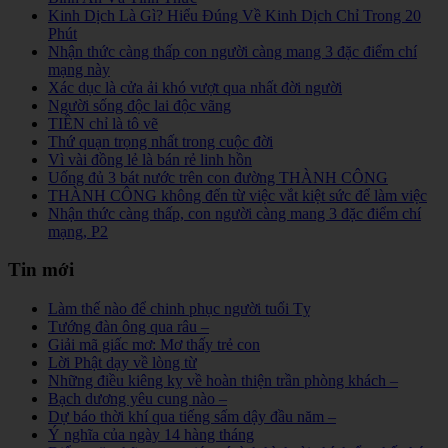
Kinh Dịch Là Gì? Hiểu Đúng Về Kinh Dịch Chỉ Trong 20
Phút
Nhận thức càng thấp con người càng mang 3 đặc điểm chí
mạng này
Xác dục là cửa ải khó vượt qua nhất đời người
Người sống độc lai độc vãng
TIỀN chỉ là tô vẽ
Thứ quạn trọng nhất trong cuộc đời
Vì vài đồng lẻ là bán rẻ linh hồn
Uống đủ 3 bát nước trên con đường THÀNH CÔNG
THÀNH CÔNG không đến từ việc vắt kiệt sức để làm việc
Nhận thức càng thấp, con người càng mang 3 đặc điểm chí
mạng, P2
Tin mới
Làm thế nào để chinh phục người tuổi Tỵ
Tướng đàn ông qua râu –
Giải mã giấc mơ: Mơ thấy trẻ con
Lời Phật dạy về lòng từ
Những điều kiêng kỵ về hoàn thiện trần phòng khách –
Bạch dương yêu cung nào –
Dự báo thời khí qua tiếng sấm dậy đầu năm –
Ý nghĩa của ngày 14 hàng tháng