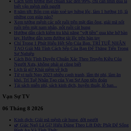
Cách xem tướng mặt chuẩn xác đến 99%, chỉ cần nhìn qua là
biết vận mệnh mỗi người
8 năm tới: Bốn con giáp xoè tay hứng lộc, làm 1 hưởng 10, là
những con giáp nào?
Xem tướng mệnh các nốt ruồi trên mặt đàn ông, giải mã nốt
ruồi trên mặt nam nhân, nốt ruồi cát hung
Hướng dẫn cách kiểm tra khả năng "vớt tiền" qua khe hở bàn
tay. Hướng dẫn xem đường tài lộc trên bàn tay
Chỉ Trong 1 Phút Hiểu Hết Sếp Của Bạn. TRÍ TUỆ NHÂN
TẠO Giải Mã Tính Cách Sếp Của Bạn Để Thăng Tiến Trong
Sự Nghiệp
Cách Bói Tình Duyên Chuẩn Xác Theo Truyện Kiều Của
Người Xưa, không phải ai cũng biết
Lịch là gì? Khái niệm về lịch
Tử vi tuổi Ngọ 2023 nhiều cạnh tranh, lắm thị phi, làm ăn
khó. Trí Tuệ Nhân Tạo của Vạn Sự App tiên đoán
Tải sách miễn phí, sách kinh dịch, huyền thuật, lỗ ban...
Vạn Sự TV
06 Tháng 8 2026
Kinh dịch: Giải mã mệnh cát hung, đời người
🌿 Giác Ngộ Là Gì? Hiểu Đúng Theo Lời Đức Phật Để Sống
Bình An Và Tỉnh Thức