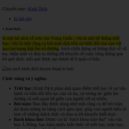
Chuyên mục:
Kinh Dịch
In bài này
1. Kinh Dịch:
là một bộ sách cổ xưa của Trung Quốc, vừa là một hệ thống triết
học, vừa là một công cụ bói toán dựa trên sự biến đổi của vạn vật
qua hai trạng thái âm và dương
. Sách chứa đựng sự thông thái về vũ
trụ, nhân sinh và đưa ra những lời khuyên về cuộc sống thông qua
64 quẻ dịch, mỗi quẻ được tạo thành từ 8 quái cơ bản.
Chức năng và ý nghĩa:
Triết học:
Kinh Dịch phản ánh quan điểm triết học về sự vận
hành và biến đổi liên tục của vũ trụ, sự tương tác giữa âm
dương và mối quan hệ giữa con người với tự nhiên.
Bói toán:
Ban đầu được dùng như một công cụ để bói toán,
dự đoán tương lai bằng cách gieo quẻ, giúp con người hiểu rõ
hơn về những thách thức và đưa ra lời khuyên thiết thực.
Bách khoa thư:
Được coi là "bách khoa toàn thư" của văn
hóa Á Đông, bao hàm nhiều kiến thức về triết học, toán học,