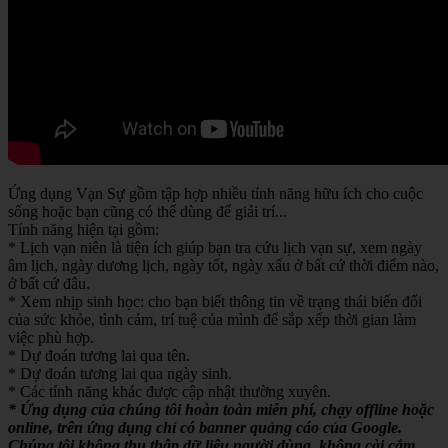
Ứng dụng Vạn Sự gồm tập hợp nhiều tính năng hữu ích cho cuộc
sống hoặc bạn cũng có thể dùng để giải trí...
Tính năng hiện tại gồm:
* Lịch vạn niên là tiện ích giúp bạn tra cứu lịch vạn sự, xem ngày
âm lịch, ngày dương lịch, ngày tốt, ngày xấu ở bất cứ thời điểm nào,
ở bất cứ đâu.
* Xem nhịp sinh học: cho bạn biết thông tin về trạng thái biến đổi
của sức khỏe, tình cảm, trí tuệ của mình để sắp xếp thời gian làm
việc phù hợp.
* Dự đoán tương lai qua tên.
* Dự đoán tương lai qua ngày sinh.
* Các tính năng khác được cập nhật thường xuyên.
* Ứng dụng của chúng tôi hoàn toàn miễn phí, chạy offline hoặc
online, trên ứng dụng chỉ có banner quảng cáo của Google.
Chúng tôi không thu thập dữ liệu người dùng, không cài cắm