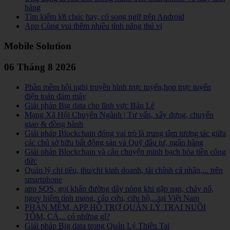
bảng
Tìm kiếm lời chúc hay, có song ngữ trên Android
App Cùng vui thêm nhiều tính năng thú vị
Mobile Solution
06 Tháng 8 2026
Phần mềm hội nghị truyền hình trực tuyến,họp trực tuyến
điện toán đám mây
Giải pháp Big data cho lĩnh vực Bán Lẻ
Mạng Xã Hội Chuyên Ngành | Tư vấn, xây dựng, chuyển
giao & đồng hành
Giải pháp Blockchain đóng vai trò là trung tâm tương tác giữa
các chủ sở hữu bất động sản và Quỹ đầu tư, ngân hàng
Giải pháp Blockchain và câu chuyện minh bạch hóa tiền công
đức
Quản lý chi tiêu, thu/chi kinh doanh, tài chính cá nhân,... trên
smartphone
app SOS, gọi khẩn đường dây nóng khi gặp nạn, cháy nổ,
nguy hiểm tính mạng, cấp cứu, cứu hộ,...tại Việt Nam
PHẦN MỀM, APP HỖ TRỢ QUẢN LÝ TRẠI NUÔI
TÔM, CÁ... có những gì?
Giải pháp Big data trong Quản Lý Thiên Tai