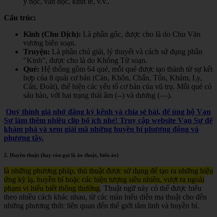
y học, văn học, kinh tế, v.v.
.
Cấu trúc:
Kinh (Chu Dịch):
Là phần gốc, được cho là do Chu Văn
vương biên soạn.
Truyện:
Là phần chú giải, lý thuyết và cách sử dụng phần
"Kinh", được cho là do Khổng Tử soạn.
Quẻ:
Hệ thống gồm 64 quẻ, mỗi quẻ được tạo thành từ sự kết
hợp của 8 quái cơ bản (Càn, Khôn, Chấn, Tốn, Khảm, Ly,
Cấn, Đoài), thể hiện các yếu tố cơ bản của vũ trụ. Mỗi quẻ có
sáu hào, với hai trạng thái âm (--) và dương (—).
Quý thính giả nhớ đăng ký kênh và chia sẻ bài, để ủng hộ Vạn
Sự làm thêm nhiều clip bổ ích nhé! Truy cập website Vạn Sự để
khám phá và xem giải mã những huyền bí phương đông và
phương tây.
2. Huyền thuật (hay còn gọi là ảo thuật, biến ảo)
là những phương pháp, thủ thuật được sử dụng để tạo ra những hiệu
ứng kỳ lạ, huyền bí hoặc các hiện tượng siêu nhiên, vượt ra ngoài
phạm vi hiểu biết thông thường
. Thuật ngữ này có thể được hiểu
theo nhiều cách khác nhau, từ các màn biểu diễn ma thuật cho đến
những phương thức liên quan đến thế giới tâm linh và huyền bí.