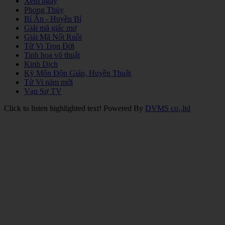
Xem ngày
Phong Thủy
Bí Ẩn - Huyền Bí
Giải mã giấc mơ
Giải Mã Nốt Ruồi
Tử Vi Trọn Đời
Tinh hoa võ thuật
Kinh Dịch
Kỳ Môn Độn Giáp, Huyền Thuật
Tử Vi năm mới
Vạn Sự TV
Click to listen highlighted text!
Powered By
DVMS co.,ltd