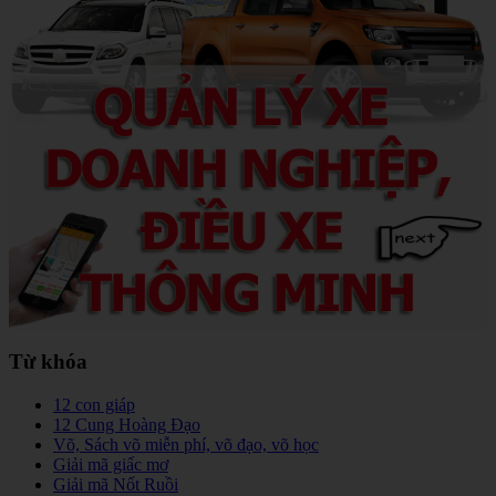
Từ khóa
12 con giáp
12 Cung Hoàng Đạo
Võ, Sách võ miễn phí, võ đạo, võ học
Giải mã giấc mơ
Giải mã Nốt Ruồi