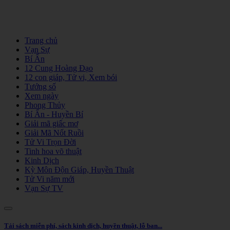
Trang chủ
Vạn Sự
Bí Ẩn
12 Cung Hoàng Đạo
12 con giáp, Tử vi, Xem bói
Tướng số
Xem ngày
Phong Thủy
Bí Ẩn - Huyền Bí
Giải mã giấc mơ
Giải Mã Nốt Ruồi
Tử Vi Trọn Đời
Tinh hoa võ thuật
Kinh Dịch
Kỳ Môn Độn Giáp, Huyền Thuật
Tử Vi năm mới
Vạn Sự TV
Tải sách miễn phí, sách kinh dịch, huyền thuật, lỗ ban...