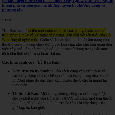
Sự làm thêm nhiều clip bổ ích nhé! Truy cập website Vạn Sự để
khám phá và xem giải mã những huyền bí phương đông và
phương tây.
3.
Lỗ Ban
.
"Lỗ Ban Kinh"
là tên một cuốn sách cổ của Trung Quốc về kiến
trúc, phong thủy và kỹ thuật xây dựng, gắn liền với tên tuổi của Lỗ
Ban, ông tổ nghề mộc
.
Cuốn sách này không chỉ là cẩm nang cho
thợ thủ công mà còn chứa đựng các bùa chú, phù chú liên quan đến
việc xây nhà, làm đồ đạc, và đôi khi được sử dụng trong các mục
đích tâm linh như trừ tà hoặc đòi nợ.
Các khía cạnh của "Lỗ Ban Kinh"
Kiến trúc và kỹ thuật:
Cuốn sách cung cấp kiến thức về
cách xây dựng nhà ở, chế tạo các vật dụng trong nhà, và các
phương pháp đo đạc theo kích thước được cho là mang lại
may mắn.
Thước Lỗ Ban:
Một trong những công cụ nổi tiếng được
cho là phát minh của Lỗ Ban là thước Lỗ Ban, một loại thước
đo dùng để xác định kích thước tốt xấu khi xây dựng cửa,
giường, tủ, bàn ghế.