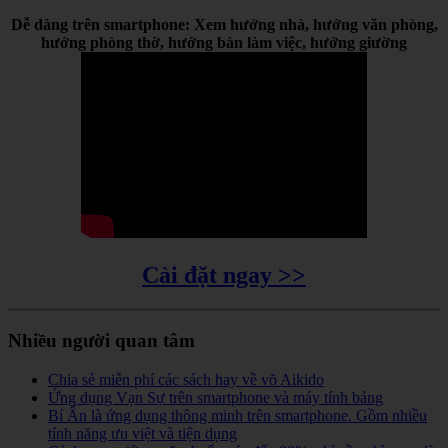
Dễ dàng trên smartphone: Xem hướng nhà, hướng văn phòng,
hướng phòng thờ, hướng bàn làm việc, hướng giường
Cài đặt ngay >>
Nhiều người quan tâm
Chia sẻ miễn phí các sách hay về võ Aikido
Ứng dụng Vạn Sự trên smartphone và máy tính bảng
Bí Ẩn là ứng dụng thông minh trên smartphone. Gồm nhiều
tính năng ưu việt và tiện dụng