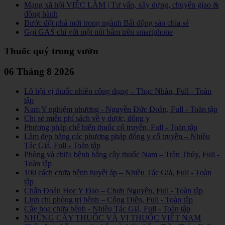
Mạng xã hội VIỆC LÀM | Tư vấn, xây dựng, chuyển giao &
đồng hành
Bước đột phá mới trong ngành Bất động sản chia sẻ
Gọi GAS chỉ với một nút bấm trên smartphone
Thuốc quý trong vườn
06 Tháng 8 2026
Lô hội vị thuốc nhiều công dụng – Thục Nhàn, Full - Toàn
tập
Nam Y nghiệm phương - Nguyễn Đức Đoàn, Full - Toàn tập
Chi sẻ miễn phí sách về y dược, đông y
Phương pháp chế biến thuốc cổ truyền, Full - Toàn tập
Làm đẹp bằng các phương pháp đông y cổ truyền – Nhiều
Tác Giả, Full - Toàn tập
Phòng và chữa bệnh bằng cây thuốc Nam – Trần Thúy, Full -
Toàn tập
100 cách chữa bệnh huyết áp – Nhiều Tác Giả, Full - Toàn
tập
Chẩn Đoán Học Y Đạo – Chơn Nguyên, Full - Toàn tập
Linh chi phòng trị bệnh – Công Diễn, Full - Toàn tập
Cây hoa chữa bệnh - Nhiều Tác Giả, Full - Toàn tập
NHỮNG CÂY THUỐC VÀ VỊ THUỐC VIỆT NAM