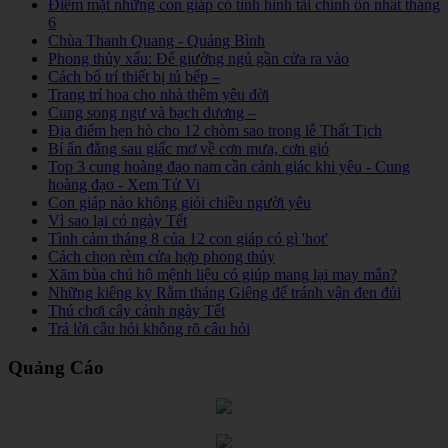
Điểm mặt những con giáp có tình hình tài chính ổn nhất tháng
6
Chùa Thanh Quang - Quảng Bình
Phong thủy xấu: Để giường ngủ gần cửa ra vào
Cách bố trí thiết bị tủ bếp –
Trang trí hoa cho nhà thêm yêu đời
Cung song ngư và bạch dương –
Địa điểm hẹn hò cho 12 chòm sao trong lễ Thất Tịch
Bí ẩn đằng sau giấc mơ về cơn mưa, cơn gió
Top 3 cung hoàng đạo nam cần cảnh giác khi yêu - Cung
hoàng đạo - Xem Tử Vi
Con giáp nào không giỏi chiều người yêu
Vì sao lại có ngày Tết
Tình cảm tháng 8 của 12 con giáp có gì 'hot'
Cách chọn rèm cửa hợp phong thủy
Xăm bùa chú hộ mệnh liệu có giúp mang lại may mắn?
Những kiêng kỵ Rằm tháng Giêng để tránh vận đen đủi
Thú chơi cây cảnh ngày Tết
Trả lời câu hỏi không rõ câu hỏi
Quảng Cáo