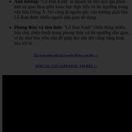
Ảnh hưởng:
"Lỗ Ban Kinh" là nguồn tài liệu quý giá phản
ánh sự giao thoa giữa khoa học thực tiễn và tín ngưỡng trong
văn hóa Đông Á.
Nó cũng là nguồn gốc của trường phái bùa
Lỗ Ban được nhiều người dân gian sử dụng.
Phong thủy và tâm linh:
"Lỗ Ban Kinh" chứa đựng nhiều
bùa chú, phép thuật trong phong thủy và tín ngưỡng dân gian,
ví dụ như bùa yểm nhà để giúp thợ xây đòi công bằng hoặc
bùa trừ tà.
Tải sách miễn phí từ Google Drive, tại đây >>
XEM CÁC CON GIÁP KHÁC TẠI ĐÂY >>