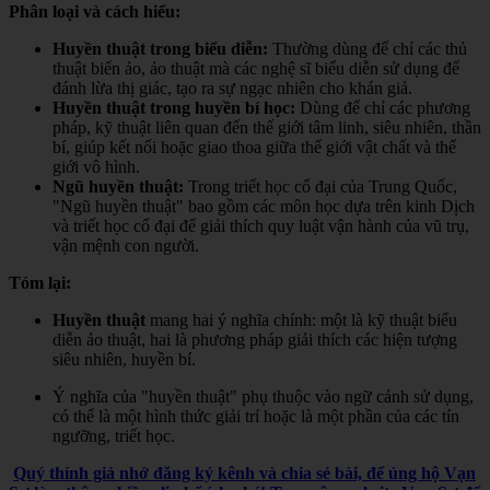
Phân loại và cách hiểu:
Huyền thuật trong biểu diễn:
Thường dùng để chỉ các thủ
thuật biến ảo, ảo thuật mà các nghệ sĩ biểu diễn sử dụng để
đánh lừa thị giác, tạo ra sự ngạc nhiên cho khán giả.
Huyền thuật trong huyền bí học:
Dùng để chỉ các phương
pháp, kỹ thuật liên quan đến thế giới tâm linh, siêu nhiên, thần
bí, giúp kết nối hoặc giao thoa giữa thế giới vật chất và thế
giới vô hình.
Ngũ huyền thuật:
Trong triết học cổ đại của Trung Quốc,
"Ngũ huyền thuật" bao gồm các môn học dựa trên kinh Dịch
và triết học cổ đại để giải thích quy luật vận hành của vũ trụ,
vận mệnh con người.
Tóm lại:
Huyền thuật
mang hai ý nghĩa chính: một là kỹ thuật biểu
diễn ảo thuật, hai là phương pháp giải thích các hiện tượng
siêu nhiên, huyền bí.
Ý nghĩa của "huyền thuật" phụ thuộc vào ngữ cảnh sử dụng,
có thể là một hình thức giải trí hoặc là một phần của các tín
ngưỡng, triết học.
Quý thính giả nhớ đăng ký kênh và chia sẻ bài, để ủng hộ Vạn