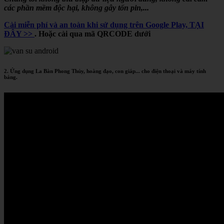
các phần mềm độc hại, không gây tốn pin,...
Cài miễn phí và an toàn khi sử dụng trên Google Play, TẠI
ĐÂY >>
. Hoặc cài qua mã QRCODE dưới
2. Ứng dụng La Bàn Phong Thủy, hoàng đạo, con giáp... cho điện thoại và máy tính
bảng.