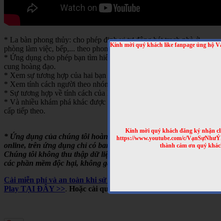
* La bàn phong thủy: cho phép định vị tự động bát trạch nhà ở,
Kính mời quý khách like fanpage ủng hộ V
phòng làm việc, bếp,... theo phong thủy bát trạch.
* Ứng dụng cho phép bạn tìm hiểu về tính cách của từng người theo
cung hoàng đạo.
* Xem sự tương hợp của hai bạn theo cung hoàng đạo
* Xem tính cách người theo nhóm máu
* Sự tương hợp về tính cách của hai người theo nhóm máu
* Và nhiều khám phá khác được cập nhật trong những bản nâng
cấp tiếp theo.
Kính mời quý khách đăng ký nhận cl
* Ứng dụng của chúng tôi hoàn toàn miễn phí, chạy offline hoặc
https://www.youtube.com/c/VạnSựNhư
online, trên ứng dụng chỉ có banner quảng cáo của Google.
thành cảm ơn quý khác
Chúng tôi không thu thập dữ liệu người dùng, không cài cắm
các phần mềm độc hại, không gây tốn pin,...
Cài miễn phí và an toàn khi sử dụng cho Android, trên Google
Play TẠI ĐÂY >>
.
Hoặc cài qua mã QRCODE sau