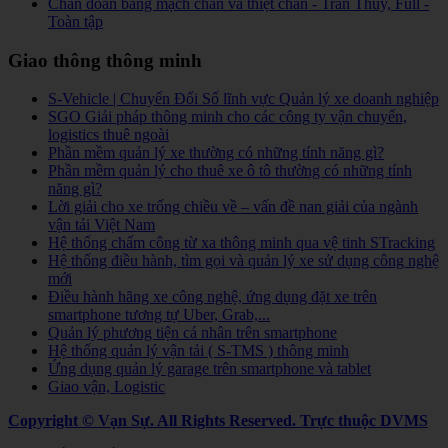
Chẩn đoán bằng mạch chẩn và thiệt chẩn - Trần Thúy, Full -
Toàn tập
Giao thông thông minh
S-Vehicle | Chuyển Đổi Số lĩnh vực Quản lý xe doanh nghiệp
SGO Giải pháp thông minh cho các công ty vận chuyển,
logistics thuê ngoài
Phần mềm quản lý xe thường có những tính năng gì?
Phần mềm quản lý cho thuê xe ô tô thường có những tính
năng gì?
Lời giải cho xe trống chiều về – vấn đề nan giải của ngành
vận tải Việt Nam
Hệ thống chấm công từ xa thông minh qua vệ tinh STracking
Hệ thống điều hành, tìm gọi và quản lý xe sử dụng công nghệ
mới
Điều hành hãng xe công nghệ, ứng dụng đặt xe trên
smartphone tương tự Uber, Grab,...
Quản lý phương tiện cá nhân trên smartphone
Hệ thống quản lý vận tải ( S-TMS ) thông minh
Ứng dụng quản lý garage trên smartphone và tablet
Giao vận, Logistic
Copyright © Vạn Sự. All Rights Reserved.
Trực thuộc DVMS