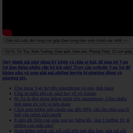
Quý thính giả nhớ đăng ký kênh và chia sẻ bài, để ủng hộ Vạn
Sự làm thêm nhiều clip bổ ích nhé! Truy cập website Vạn Sự để
khám phá và xem giải mã những huyền bí phương đông và
phương tây.
Ứng dụng Vạn Sự trên smartphone và máy tính bảng
Chia sẻ miễn phí các sách hay về võ Aikido
Bí Ẩn là ứng dụng thông minh trên smartphone. Gồm nhiều
tính năng ưu việt và tiện dụng
Cách xem tướng mặt chuẩn xác đến 99%, chỉ cần nhìn qua là
biết vận mệnh mỗi người
8 năm tới: Bốn con giáp xoè tay hứng lộc, làm 1 hưởng 10, là
những con giáp nào?
Xem tướng mệnh các nốt ruồi trên mặt đàn ông, giải mã nốt