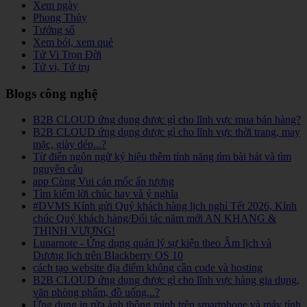
Xem ngày
Phong Thủy
Tướng số
Xem bói, xem quẻ
Tử Vi Trọn Đời
Tử vi, Tứ trụ
Blogs công nghệ
B2B CLOUD ứng dụng được gì cho lĩnh vực mua bán hàng?
B2B CLOUD ứng dụng được gì cho lĩnh vực thời trang, may
mặc, giày dép...?
Từ điển ngôn ngữ ký hiệu thêm tính năng tìm bài hát và tìm
nguyên câu
app Cùng Vui cán mốc ấn tượng
Tìm kiếm lời chúc hay và ý nghĩa
#DVMS Kính gửi Quý khách hàng lịch nghỉ Tết 2026, Kính
chúc Quý khách hàng/Đối tác năm mới AN KHANG &
THỊNH VƯỢNG!
Lunarnote - Ứng dụng quản lý sự kiện theo Âm lịch và
Dương lịch trên Blackberry OS 10
cách tạo website địa điểm không cần code và hosting
B2B CLOUD ứng dụng được gì cho lĩnh vực hàng gia dụng,
văn phòng phẩm, đồ uống...?
Ứng dụng in rửa ảnh thông minh trên smartphone và máy tính