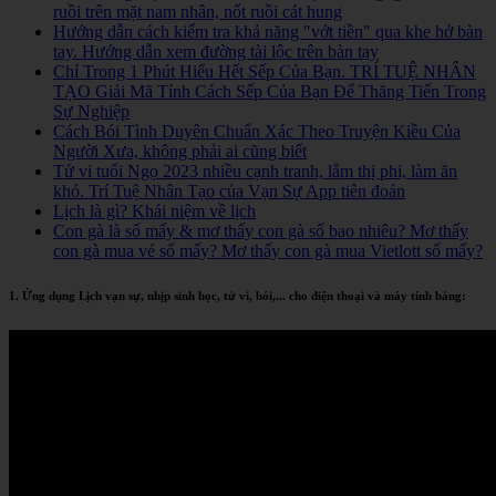
ruồi trên mặt nam nhân, nốt ruồi cát hung
Hướng dẫn cách kiểm tra khả năng "vớt tiền" qua khe hở bàn
tay. Hướng dẫn xem đường tài lộc trên bàn tay
Chỉ Trong 1 Phút Hiểu Hết Sếp Của Bạn. TRÍ TUỆ NHÂN
TẠO Giải Mã Tính Cách Sếp Của Bạn Để Thăng Tiến Trong
Sự Nghiệp
Cách Bói Tình Duyên Chuẩn Xác Theo Truyện Kiều Của
Người Xưa, không phải ai cũng biết
Tử vi tuổi Ngọ 2023 nhiều cạnh tranh, lắm thị phi, làm ăn
khó. Trí Tuệ Nhân Tạo của Vạn Sự App tiên đoán
Lịch là gì? Khái niệm về lịch
Con gà là số mấy & mơ thấy con gà số bao nhiêu? Mơ thấy
con gà mua vé số mấy? Mơ thấy con gà mua Vietlott số mấy?
1. Ứng dụng Lịch vạn sự, nhịp sinh học, tử vi, bói,... cho điện thoại và máy tính bảng: