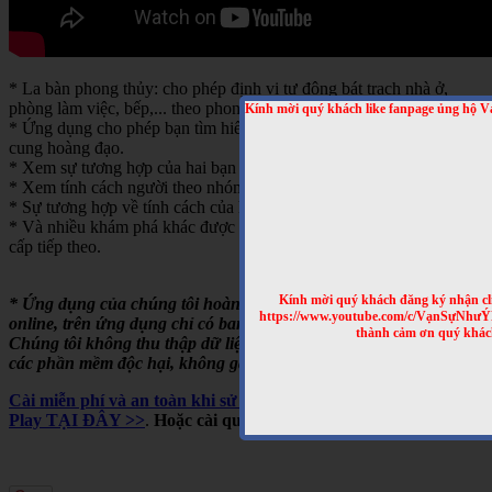
* La bàn phong thủy: cho phép định vị tự động bát trạch nhà ở,
phòng làm việc, bếp,... theo phong thủy bát trạch.
Kính mời quý khách like fanpage ủng hộ V
* Ứng dụng cho phép bạn tìm hiểu về tính cách của từng người theo
cung hoàng đạo.
* Xem sự tương hợp của hai bạn theo cung hoàng đạo
* Xem tính cách người theo nhóm máu
* Sự tương hợp về tính cách của hai người theo nhóm máu
* Và nhiều khám phá khác được cập nhật trong những bản nâng
cấp tiếp theo.
Kính mời quý khách đăng ký nhận cl
* Ứng dụng của chúng tôi hoàn toàn miễn phí, chạy offline hoặc
https://www.youtube.com/c/VạnSựNhư
online, trên ứng dụng chỉ có banner quảng cáo của Google.
thành cảm ơn quý khác
Chúng tôi không thu thập dữ liệu người dùng, không cài cắm
các phần mềm độc hại, không gây tốn pin,...
Cài miễn phí và an toàn khi sử dụng cho Android, trên Google
Play TẠI ĐÂY >>
.
Hoặc cài qua mã QRCODE sau