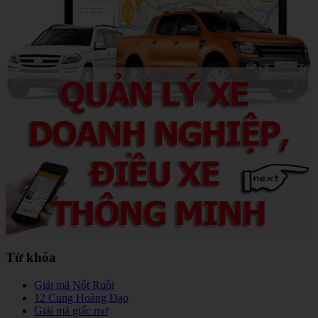
Từ khóa
Giải mã Nốt Ruồi
12 Cung Hoàng Đạo
Giải mã giấc mơ