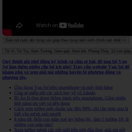
Quý thính giả nhớ đăng ký kênh và chia sẻ bài, để ủng hộ Vạn
Sự làm thêm nhiều clip bổ ích nhé! Truy cập website Vạn Sự để
khám phá và xem giải mã những huyền bí phương đông và
phương tây.
Ứng dụng Vạn Sự trên smartphone và máy tính bảng
Chia sẻ miễn phí các sách hay về võ Aikido
Bí Ẩn là ứng dụng thông minh trên smartphone. Gồm nhiều
tính năng ưu việt và tiện dụng
Cách xem tướng mặt chuẩn xác đến 99%, chỉ cần nhìn qua là
biết vận mệnh mỗi người
8 năm tới: Bốn con giáp xoè tay hứng lộc, làm 1 hưởng 10, là
những con giáp nào?
Xem tướng mệnh các nốt ruồi trên mặt đàn ông, giải mã nốt