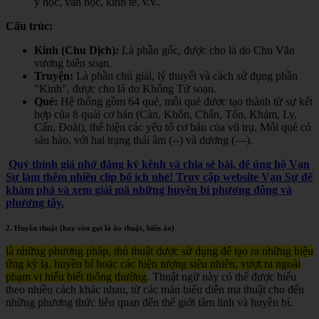
y học, văn học, kinh tế, v.v.
.
Cấu trúc:
Kinh (Chu Dịch):
Là phần gốc, được cho là do Chu Văn
vương biên soạn.
Truyện:
Là phần chú giải, lý thuyết và cách sử dụng phần
"Kinh", được cho là do Khổng Tử soạn.
Quẻ:
Hệ thống gồm 64 quẻ, mỗi quẻ được tạo thành từ sự kết
hợp của 8 quái cơ bản (Càn, Khôn, Chấn, Tốn, Khảm, Ly,
Cấn, Đoài), thể hiện các yếu tố cơ bản của vũ trụ. Mỗi quẻ có
sáu hào, với hai trạng thái âm (--) và dương (—).
Quý thính giả nhớ đăng ký kênh và chia sẻ bài, để ủng hộ Vạn
Sự làm thêm nhiều clip bổ ích nhé! Truy cập website Vạn Sự để
khám phá và xem giải mã những huyền bí phương đông và
phương tây.
2. Huyền thuật (hay còn gọi là ảo thuật, biến ảo)
là những phương pháp, thủ thuật được sử dụng để tạo ra những hiệu
ứng kỳ lạ, huyền bí hoặc các hiện tượng siêu nhiên, vượt ra ngoài
phạm vi hiểu biết thông thường
. Thuật ngữ này có thể được hiểu
theo nhiều cách khác nhau, từ các màn biểu diễn ma thuật cho đến
những phương thức liên quan đến thế giới tâm linh và huyền bí.