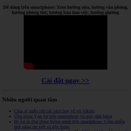
Dễ dàng trên smartphone: Xem hướng nhà, hướng văn phòng,
hướng phòng thờ, hướng bàn làm việc, hướng giường
Cài đặt ngay >>
Nhiều người quan tâm
Chia sẻ miễn phí các sách hay về võ Aikido
Ứng dụng Vạn Sự trên smartphone và máy tính bảng
Bí Ẩn là ứng dụng thông minh trên smartphone. Gồm nhiều
tính năng ưu việt và tiện dụng