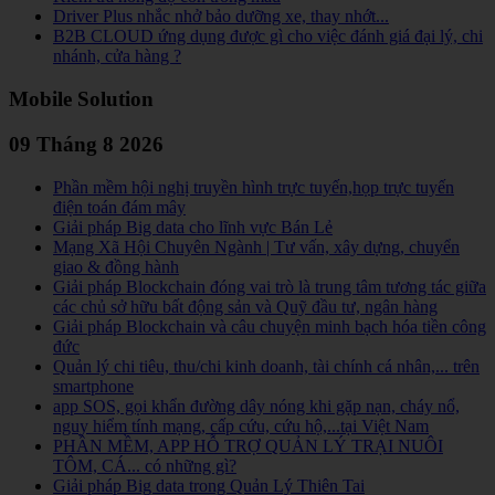
Driver Plus nhắc nhở bảo dưỡng xe, thay nhớt...
B2B CLOUD ứng dụng được gì cho việc đánh giá đại lý, chi
nhánh, cửa hàng ?
Mobile Solution
09 Tháng 8 2026
Phần mềm hội nghị truyền hình trực tuyến,họp trực tuyến
điện toán đám mây
Giải pháp Big data cho lĩnh vực Bán Lẻ
Mạng Xã Hội Chuyên Ngành | Tư vấn, xây dựng, chuyển
giao & đồng hành
Giải pháp Blockchain đóng vai trò là trung tâm tương tác giữa
các chủ sở hữu bất động sản và Quỹ đầu tư, ngân hàng
Giải pháp Blockchain và câu chuyện minh bạch hóa tiền công
đức
Quản lý chi tiêu, thu/chi kinh doanh, tài chính cá nhân,... trên
smartphone
app SOS, gọi khẩn đường dây nóng khi gặp nạn, cháy nổ,
nguy hiểm tính mạng, cấp cứu, cứu hộ,...tại Việt Nam
PHẦN MỀM, APP HỖ TRỢ QUẢN LÝ TRẠI NUÔI
TÔM, CÁ... có những gì?
Giải pháp Big data trong Quản Lý Thiên Tai