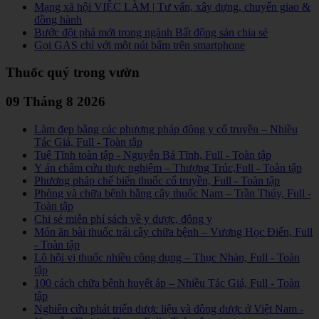
Mạng xã hội VIỆC LÀM | Tư vấn, xây dựng, chuyển giao &
đồng hành
Bước đột phá mới trong ngành Bất động sản chia sẻ
Gọi GAS chỉ với một nút bấm trên smartphone
Thuốc quý trong vườn
09 Tháng 8 2026
Làm đẹp bằng các phương pháp đông y cổ truyền – Nhiều
Tác Giả, Full - Toàn tập
Tuệ Tĩnh toàn tập - Nguyễn Bá Tĩnh, Full - Toàn tập
Y án châm cứu thực nghiệm – Thượng Trúc,Full - Toàn tập
Phương pháp chế biến thuốc cổ truyền, Full - Toàn tập
Phòng và chữa bệnh bằng cây thuốc Nam – Trần Thúy, Full -
Toàn tập
Chi sẻ miễn phí sách về y dược, đông y
Món ăn bài thuốc trái cây chữa bệnh – Vương Học Điển, Full
- Toàn tập
Lô hội vị thuốc nhiều công dụng – Thục Nhàn, Full - Toàn
tập
100 cách chữa bệnh huyết áp – Nhiều Tác Giả, Full - Toàn
tập
Nghiên cứu phát triển dược liệu và đông dược ở Việt Nam -