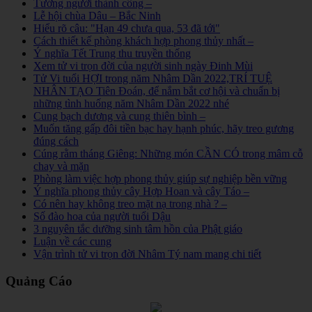
Tướng người thành công –
Lễ hội chùa Dâu – Bắc Ninh
Hiểu rõ câu: "Hạn 49 chưa qua, 53 đã tới"
Cách thiết kế phòng khách hợp phong thủy nhất –
Ý nghĩa Tết Trung thu truyền thống
Xem tử vi trọn đời của người sinh ngày Đinh Mùi
Tử Vi tuổi HỢI trong năm Nhâm Dần 2022,TRÍ TUỆ
NHÂN TẠO Tiên Đoán, để nắm bắt cơ hội và chuẩn bị
những tình huống năm Nhâm Dần 2022 nhé
Cung bạch dương và cung thiên bình –
Muốn tăng gấp đôi tiền bạc hay hạnh phúc, hãy treo gương
đúng cách
Cúng rằm tháng Giêng: Những món CẦN CÓ trong mâm cỗ
chay và mặn
Phòng làm việc hợp phong thủy giúp sự nghiệp bền vững
Ý nghĩa phong thủy cây Hợp Hoan và cây Táo –
Có nên hay không treo mặt nạ trong nhà ? –
Số đào hoa của người tuổi Dậu
3 nguyên tắc dưỡng sinh tâm hồn của Phật giáo
Luận về các cung
Vận trình tử vi trọn đời Nhâm Tý nam mang chi tiết
Quảng Cáo