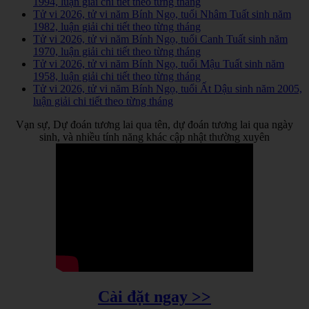
1994, luận giải chi tiết theo từng tháng
Tử vi 2026, tử vi năm Bính Ngọ, tuổi Nhâm Tuất sinh năm
1982, luận giải chi tiết theo từng tháng
Tử vi 2026, tử vi năm Bính Ngọ, tuổi Canh Tuất sinh năm
1970, luận giải chi tiết theo từng tháng
Tử vi 2026, tử vi năm Bính Ngọ, tuổi Mậu Tuất sinh năm
1958, luận giải chi tiết theo từng tháng
Tử vi 2026, tử vi năm Bính Ngọ, tuổi Ất Dậu sinh năm 2005,
luận giải chi tiết theo từng tháng
Vạn sự, Dự đoán tương lai qua tên, dự đoán tương lai qua ngày
sinh, và nhiều tính năng khác cập nhật thường xuyên
Cài đặt ngay >>