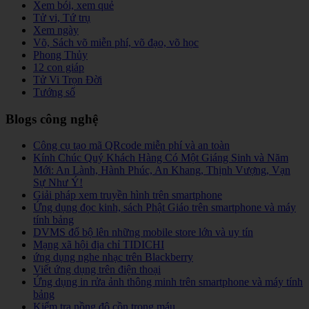
Xem bói, xem quẻ
Tử vi, Tứ trụ
Xem ngày
Võ, Sách võ miễn phí, võ đạo, võ học
Phong Thủy
12 con giáp
Tử Vi Trọn Đời
Tướng số
Blogs công nghệ
Công cụ tạo mã QRcode miễn phí và an toàn
Kính Chúc Quý Khách Hàng Có Một Giáng Sinh và Năm
Mới: An Lành, Hành Phúc, An Khang, Thịnh Vượng, Vạn
Sự Như Ý!
Giải pháp xem truyền hình trên smartphone
Ứng dụng đọc kinh, sách Phật Giáo trên smartphone và máy
tính bảng
DVMS đổ bộ lên những mobile store lớn và uy tín
Mạng xã hội địa chỉ TIDICHI
ứng dụng nghe nhạc trên Blackberry
Viết ứng dụng trên điện thoại
Ứng dụng in rửa ảnh thông minh trên smartphone và máy tính
bảng
Kiểm tra nồng độ cồn trong máu