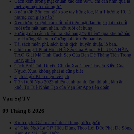
Cách xem tướng mặt chuẩn xác đến 99%, chỉ cần nhìn qua là
biết vận mệnh mỗi người
8 năm tới: Bốn con giáp xoè tay hứng lộc, làm 1 hưởng 10, là
những con giáp nào?
Xem tướng mệnh các nốt ruồi trên mặt đàn ông, giải mã nốt
ruồi trên mặt nam nhân, nốt ruồi cát hung
Hướng dẫn cách kiểm tra khả năng "vớt tiền" qua khe hở bàn
tay. Hướng dẫn xem đường tài lộc trên bàn tay
Tải sách miễn phí, sách kinh dịch, huyền thuật, lỗ ban...
Chỉ Trong 1 Phút Hiểu Hết Sếp Của Bạn. TRÍ TUỆ NHÂN
TẠO Giải Mã Tính Cách Sếp Của Bạn Để Thăng Tiến Trong
Sự Nghiệp
Cách Bói Tình Duyên Chuẩn Xác Theo Truyện Kiều Của
Người Xưa, không phải ai cũng biết
Lịch là gì? Khái niệm về lịch
Tử vi tuổi Ngọ 2023 nhiều cạnh tranh, lắm thị phi, làm ăn
khó. Trí Tuệ Nhân Tạo của Vạn Sự App tiên đoán
Vạn Sự TV
09 Tháng 8 2026
Kinh dịch: Giải mã mệnh cát hung, đời người
🌿 Giác Ngộ Là Gì? Hiểu Đúng Theo Lời Đức Phật Để Sống
Bình An Và Tỉnh Thức