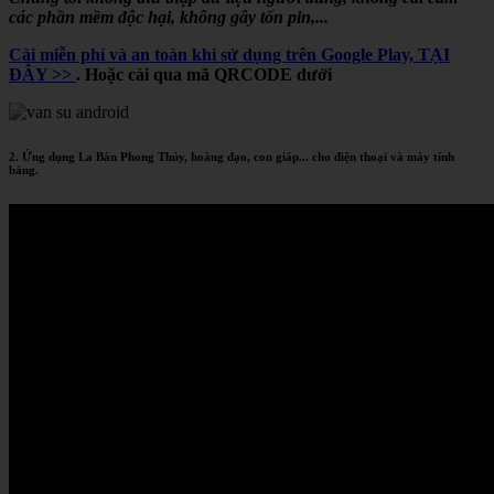
các phần mềm độc hại, không gây tốn pin,...
Cài miễn phí và an toàn khi sử dụng trên Google Play, TẠI
ĐÂY >>
. Hoặc cài qua mã QRCODE dưới
2. Ứng dụng La Bàn Phong Thủy, hoàng đạo, con giáp... cho điện thoại và máy tính
bảng.