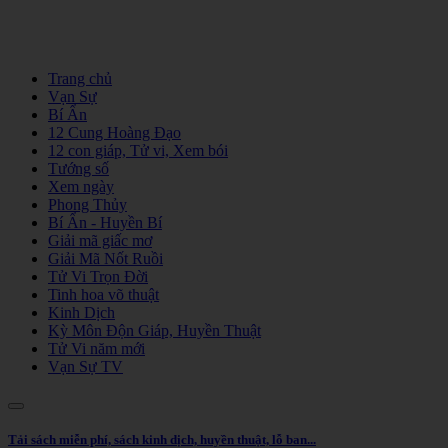
Trang chủ
Vạn Sự
Bí Ẩn
12 Cung Hoàng Đạo
12 con giáp, Tử vi, Xem bói
Tướng số
Xem ngày
Phong Thủy
Bí Ẩn - Huyền Bí
Giải mã giấc mơ
Giải Mã Nốt Ruồi
Tử Vi Trọn Đời
Tinh hoa võ thuật
Kinh Dịch
Kỳ Môn Độn Giáp, Huyền Thuật
Tử Vi năm mới
Vạn Sự TV
Tải sách miễn phí, sách kinh dịch, huyền thuật, lỗ ban...