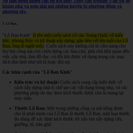
Sự làm thêm nhiều clip bổ ích nhé! Truy cập website Vạn Sự để
khám phá và xem giải mã những huyền bí phương đông và
phương tây.
3.
Lỗ Ban
.
"Lỗ Ban Kinh"
là tên một cuốn sách cổ của Trung Quốc về kiến
trúc, phong thủy và kỹ thuật xây dựng, gắn liền với tên tuổi của Lỗ
Ban, ông tổ nghề mộc
.
Cuốn sách này không chỉ là cẩm nang cho
thợ thủ công mà còn chứa đựng các bùa chú, phù chú liên quan đến
việc xây nhà, làm đồ đạc, và đôi khi được sử dụng trong các mục
đích tâm linh như trừ tà hoặc đòi nợ.
Các khía cạnh của "Lỗ Ban Kinh"
Kiến trúc và kỹ thuật:
Cuốn sách cung cấp kiến thức về
cách xây dựng nhà ở, chế tạo các vật dụng trong nhà, và các
phương pháp đo đạc theo kích thước được cho là mang lại
may mắn.
Thước Lỗ Ban:
Một trong những công cụ nổi tiếng được
cho là phát minh của Lỗ Ban là thước Lỗ Ban, một loại thước
đo dùng để xác định kích thước tốt xấu khi xây dựng cửa,
giường, tủ, bàn ghế.