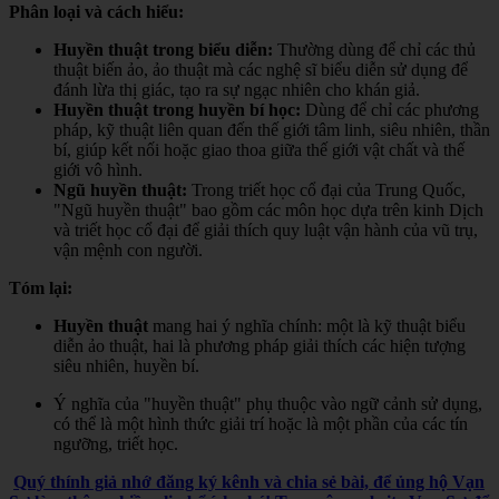
Phân loại và cách hiểu:
Huyền thuật trong biểu diễn:
Thường dùng để chỉ các thủ
thuật biến ảo, ảo thuật mà các nghệ sĩ biểu diễn sử dụng để
đánh lừa thị giác, tạo ra sự ngạc nhiên cho khán giả.
Huyền thuật trong huyền bí học:
Dùng để chỉ các phương
pháp, kỹ thuật liên quan đến thế giới tâm linh, siêu nhiên, thần
bí, giúp kết nối hoặc giao thoa giữa thế giới vật chất và thế
giới vô hình.
Ngũ huyền thuật:
Trong triết học cổ đại của Trung Quốc,
"Ngũ huyền thuật" bao gồm các môn học dựa trên kinh Dịch
và triết học cổ đại để giải thích quy luật vận hành của vũ trụ,
vận mệnh con người.
Tóm lại:
Huyền thuật
mang hai ý nghĩa chính: một là kỹ thuật biểu
diễn ảo thuật, hai là phương pháp giải thích các hiện tượng
siêu nhiên, huyền bí.
Ý nghĩa của "huyền thuật" phụ thuộc vào ngữ cảnh sử dụng,
có thể là một hình thức giải trí hoặc là một phần của các tín
ngưỡng, triết học.
Quý thính giả nhớ đăng ký kênh và chia sẻ bài, để ủng hộ Vạn