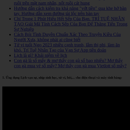
ruồi trên mặt nam nhân, nốt ruồi cát hung
Hướng dẫn cách kiểm tra khả năng "vớt tiền" qua khe hở bàn
tay. Hướng dẫn xem đường tài lộc trên bàn tay
Chỉ Trong 1 Phút Hiểu Hết Sếp Của Bạn. TRÍ TUỆ NHÂN
TẠO Giải Mã Tính Cách Sếp Của Bạn Để Thăng Tiến Trong
Sự Nghiệp
Cách Bói Tình Duyên Chuẩn Xác Theo Truyện Kiều Của
Người Xưa, không phải ai cũng biết
Tử vi tuổi Ngọ 2023 nhiều cạnh tranh, lắm thị phi, làm ăn
khó. Trí Tuệ Nhân Tạo của Vạn Sự App tiên đoán
Lịch là gì? Khái niệm về lịch
Con gà là số mấy & mơ thấy con gà số bao nhiêu? Mơ thấy
con gà mua vé số mấy? Mơ thấy con gà mua Vietlott số mấy?
1. Ứng dụng Lịch vạn sự, nhịp sinh học, tử vi, bói,... cho điện thoại và máy tính bảng: