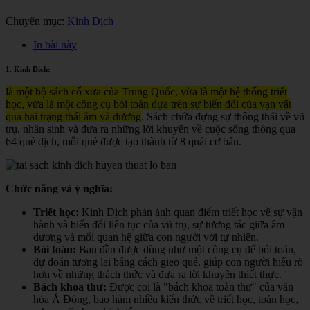
Chuyên mục:
Kinh Dịch
In bài này
1. Kinh Dịch:
là một bộ sách cổ xưa của Trung Quốc, vừa là một hệ thống triết
học, vừa là một công cụ bói toán dựa trên sự biến đổi của vạn vật
qua hai trạng thái âm và dương
. Sách chứa đựng sự thông thái về vũ
trụ, nhân sinh và đưa ra những lời khuyên về cuộc sống thông qua
64 quẻ dịch, mỗi quẻ được tạo thành từ 8 quái cơ bản.
Chức năng và ý nghĩa:
Triết học:
Kinh Dịch phản ánh quan điểm triết học về sự vận
hành và biến đổi liên tục của vũ trụ, sự tương tác giữa âm
dương và mối quan hệ giữa con người với tự nhiên.
Bói toán:
Ban đầu được dùng như một công cụ để bói toán,
dự đoán tương lai bằng cách gieo quẻ, giúp con người hiểu rõ
hơn về những thách thức và đưa ra lời khuyên thiết thực.
Bách khoa thư:
Được coi là "bách khoa toàn thư" của văn
hóa Á Đông, bao hàm nhiều kiến thức về triết học, toán học,