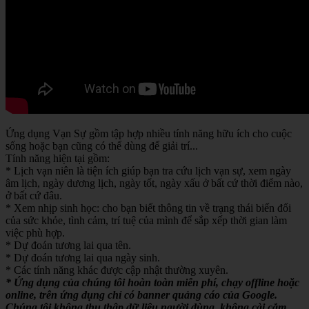
Ứng dụng Vạn Sự gồm tập hợp nhiều tính năng hữu ích cho cuộc
sống hoặc bạn cũng có thể dùng để giải trí...
Tính năng hiện tại gồm:
* Lịch vạn niên là tiện ích giúp bạn tra cứu lịch vạn sự, xem ngày
âm lịch, ngày dương lịch, ngày tốt, ngày xấu ở bất cứ thời điểm nào,
ở bất cứ đâu.
* Xem nhịp sinh học: cho bạn biết thông tin về trạng thái biến đổi
của sức khỏe, tình cảm, trí tuệ của mình để sắp xếp thời gian làm
việc phù hợp.
* Dự đoán tương lai qua tên.
* Dự đoán tương lai qua ngày sinh.
* Các tính năng khác được cập nhật thường xuyên.
* Ứng dụng của chúng tôi hoàn toàn miễn phí, chạy offline hoặc
online, trên ứng dụng chỉ có banner quảng cáo của Google.
Chúng tôi không thu thập dữ liệu người dùng, không cài cắm