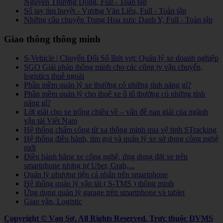
Nguyễn Thượng Dong, Full - Toàn tập
Sổ tay tìm huyệt - Vương Văn Liêu, Full - Toàn tập
Những câu chuyện Trung Hoa xưa: Danh Y, Full - Toàn tập
Giao thông thông minh
S-Vehicle | Chuyển Đổi Số lĩnh vực Quản lý xe doanh nghiệp
SGO Giải pháp thông minh cho các công ty vận chuyển,
logistics thuê ngoài
Phần mềm quản lý xe thường có những tính năng gì?
Phần mềm quản lý cho thuê xe ô tô thường có những tính
năng gì?
Lời giải cho xe trống chiều về – vấn đề nan giải của ngành
vận tải Việt Nam
Hệ thống chấm công từ xa thông minh qua vệ tinh STracking
Hệ thống điều hành, tìm gọi và quản lý xe sử dụng công nghệ
mới
Điều hành hãng xe công nghệ, ứng dụng đặt xe trên
smartphone tương tự Uber, Grab,...
Quản lý phương tiện cá nhân trên smartphone
Hệ thống quản lý vận tải ( S-TMS ) thông minh
Ứng dụng quản lý garage trên smartphone và tablet
Giao vận, Logistic
Copyright © Vạn Sự. All Rights Reserved.
Trực thuộc DVMS