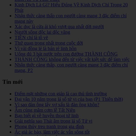
Kinh Dịch Là Gì? Hiểu Đúng Về Kinh Dịch Chỉ Trong 20
Phút
Nhận thức càng thấp con người càng mang 3 đặc điểm chí
mạng này
Xác dục là cửa ải khó vượt qua nhất đời người
Người sống độc lai độc vãng
TIỀN chỉ là tô vẽ
Thứ quạn trọng nhất trong cuộc đời
Vì vài đồng lẻ là bán rẻ linh hồn
Uống đủ 3 bát nước trên con đường THÀNH CÔNG
THÀNH CÔNG không đến từ việc vắt kiệt sức để làm việc
Nhận thức càng thấp, con người càng mang 3 đặc điểm chí
mạng, P2
Tin mới
Điểm mặt những con giáp là cao thủ tình trường
Đại vận 10 năm trong lá số tử vi của bạn (P1 Thiên thời)
Vì sao đàn ông lấy vợ xấu là đàn ông khôn?
Ấm cúng mâm cơm lễ Tất Niên
Bạn biết gì về huyền thoại tứ linh
Giải nghĩa sao Thái âm trong lá số Tử vi
Phong thủy treo tranh trong gia đình
Ác giả ác báo, làm việc ác vẫn sống tốt