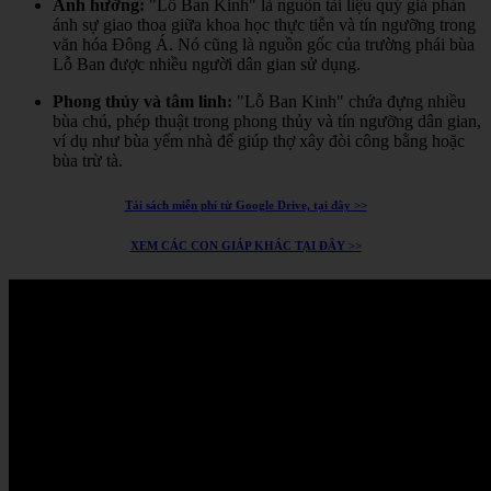
Ảnh hưởng:
"Lỗ Ban Kinh" là nguồn tài liệu quý giá phản
ánh sự giao thoa giữa khoa học thực tiễn và tín ngưỡng trong
văn hóa Đông Á.
Nó cũng là nguồn gốc của trường phái bùa
Lỗ Ban được nhiều người dân gian sử dụng.
Phong thủy và tâm linh:
"Lỗ Ban Kinh" chứa đựng nhiều
bùa chú, phép thuật trong phong thủy và tín ngưỡng dân gian,
ví dụ như bùa yểm nhà để giúp thợ xây đòi công bằng hoặc
bùa trừ tà.
Tải sách miễn phí từ Google Drive, tại đây >>
XEM CÁC CON GIÁP KHÁC TẠI ĐÂY >>