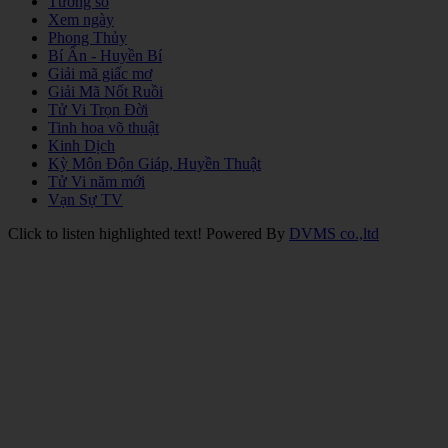
Tướng số
Xem ngày
Phong Thủy
Bí Ẩn - Huyền Bí
Giải mã giấc mơ
Giải Mã Nốt Ruồi
Tử Vi Trọn Đời
Tinh hoa võ thuật
Kinh Dịch
Kỳ Môn Độn Giáp, Huyền Thuật
Tử Vi năm mới
Vạn Sự TV
Click to listen highlighted text!
Powered By
DVMS co.,ltd