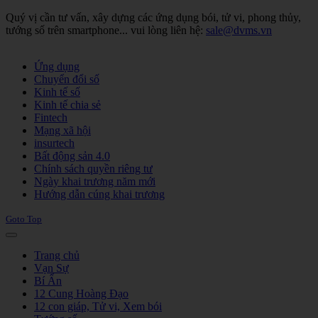
Quý vị cần tư vấn, xây dựng các ứng dụng bói, tử vi, phong thủy,
tướng số trên smartphone... vui lòng liên hệ:
sale@dvms.vn
Joomla! 3 Templates
Ứng dụng
Chuyển đổi số
Kinh tế số
Kinh tế chia sẻ
Fintech
Mạng xã hội
insurtech
Bất động sản 4.0
Chính sách quyền riêng tư
Ngày khai trương năm mới
Hướng dẫn cúng khai trương
Goto Top
Trang chủ
Vạn Sự
Bí Ẩn
12 Cung Hoàng Đạo
12 con giáp, Tử vi, Xem bói