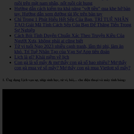
ruồi trên mặt nam nhân, nốt ruồi cát hung
Hướng dẫn cách kiểm tra khả năng "vớt tiền" qua khe hở bàn
tay. Hướng dẫn xem đường tài lộc trên bàn tay
Chỉ Trong 1 Phút Hiểu Hết Sếp Của Bạn. TRÍ TUỆ NHÂN
TẠO Giải Mã Tính Cách Sếp Của Bạn Để Thăng Tiến Trong
Sự Nghiệp
Cách Bói Tình Duyên Chuẩn Xác Theo Truyện Kiều Của
Người Xưa, không phải ai cũng biết
Tử vi tuổi Ngọ 2023 nhiều cạnh tranh, lắm thị phi, làm ăn
khó. Trí Tuệ Nhân Tạo của Vạn Sự App tiên đoán
Lịch là gì? Khái niệm về lịch
Con gà là số mấy & mơ thấy con gà số bao nhiêu? Mơ thấy
con gà mua vé số mấy? Mơ thấy con gà mua Vietlott số mấy?
1. Ứng dụng Lịch vạn sự, nhịp sinh học, tử vi, bói,... cho điện thoại và máy tính bảng: