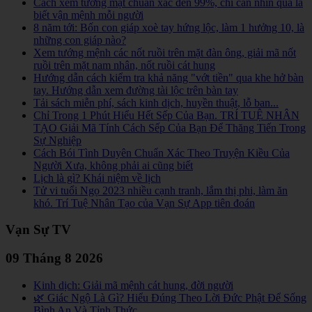
Cách xem tướng mặt chuẩn xác đến 99%, chỉ cần nhìn qua là
biết vận mệnh mỗi người
8 năm tới: Bốn con giáp xoè tay hứng lộc, làm 1 hưởng 10, là
những con giáp nào?
Xem tướng mệnh các nốt ruồi trên mặt đàn ông, giải mã nốt
ruồi trên mặt nam nhân, nốt ruồi cát hung
Hướng dẫn cách kiểm tra khả năng "vớt tiền" qua khe hở bàn
tay. Hướng dẫn xem đường tài lộc trên bàn tay
Tải sách miễn phí, sách kinh dịch, huyền thuật, lỗ ban...
Chỉ Trong 1 Phút Hiểu Hết Sếp Của Bạn. TRÍ TUỆ NHÂN
TẠO Giải Mã Tính Cách Sếp Của Bạn Để Thăng Tiến Trong
Sự Nghiệp
Cách Bói Tình Duyên Chuẩn Xác Theo Truyện Kiều Của
Người Xưa, không phải ai cũng biết
Lịch là gì? Khái niệm về lịch
Tử vi tuổi Ngọ 2023 nhiều cạnh tranh, lắm thị phi, làm ăn
khó. Trí Tuệ Nhân Tạo của Vạn Sự App tiên đoán
Vạn Sự TV
09 Tháng 8 2026
Kinh dịch: Giải mã mệnh cát hung, đời người
🌿 Giác Ngộ Là Gì? Hiểu Đúng Theo Lời Đức Phật Để Sống
Bình An Và Tỉnh Thức