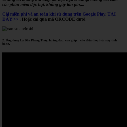
các phần mềm độc hại, không gây tốn pin,...
Cài miễn phí và an toàn khi sử dụng trên Google Play, TẠI
ĐÂY >>
. Hoặc cài qua mã QRCODE dưới
2. Ứng dụng La Bàn Phong Thủy, hoàng đạo, con giáp... cho điện thoại và máy tính
bảng.