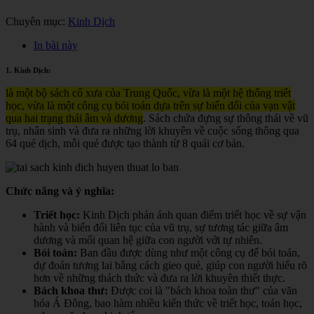
Chuyên mục:
Kinh Dịch
In bài này
1. Kinh Dịch:
là một bộ sách cổ xưa của Trung Quốc, vừa là một hệ thống triết
học, vừa là một công cụ bói toán dựa trên sự biến đổi của vạn vật
qua hai trạng thái âm và dương
. Sách chứa đựng sự thông thái về vũ
trụ, nhân sinh và đưa ra những lời khuyên về cuộc sống thông qua
64 quẻ dịch, mỗi quẻ được tạo thành từ 8 quái cơ bản.
Chức năng và ý nghĩa:
Triết học:
Kinh Dịch phản ánh quan điểm triết học về sự vận
hành và biến đổi liên tục của vũ trụ, sự tương tác giữa âm
dương và mối quan hệ giữa con người với tự nhiên.
Bói toán:
Ban đầu được dùng như một công cụ để bói toán,
dự đoán tương lai bằng cách gieo quẻ, giúp con người hiểu rõ
hơn về những thách thức và đưa ra lời khuyên thiết thực.
Bách khoa thư:
Được coi là "bách khoa toàn thư" của văn
hóa Á Đông, bao hàm nhiều kiến thức về triết học, toán học,