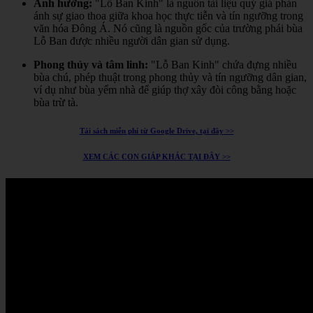
Ảnh hưởng:
"Lỗ Ban Kinh" là nguồn tài liệu quý giá phản
ánh sự giao thoa giữa khoa học thực tiễn và tín ngưỡng trong
văn hóa Đông Á.
Nó cũng là nguồn gốc của trường phái bùa
Lỗ Ban được nhiều người dân gian sử dụng.
Phong thủy và tâm linh:
"Lỗ Ban Kinh" chứa đựng nhiều
bùa chú, phép thuật trong phong thủy và tín ngưỡng dân gian,
ví dụ như bùa yểm nhà để giúp thợ xây đòi công bằng hoặc
bùa trừ tà.
Tải sách miễn phí từ Google Drive, tại đây >>
XEM CÁC CON GIÁP KHÁC TẠI ĐÂY >>