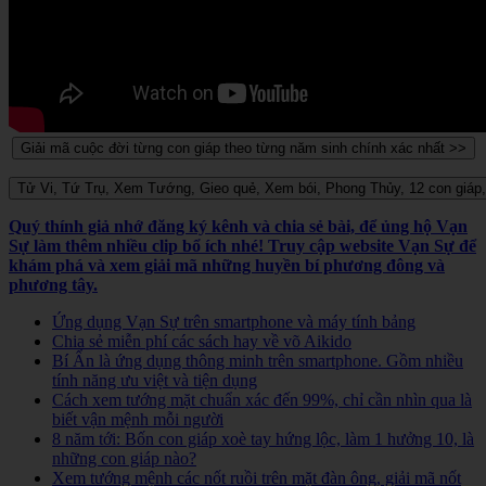
Quý thính giả nhớ đăng ký kênh và chia sẻ bài, để ủng hộ Vạn
Sự làm thêm nhiều clip bổ ích nhé! Truy cập website Vạn Sự để
khám phá và xem giải mã những huyền bí phương đông và
phương tây.
Ứng dụng Vạn Sự trên smartphone và máy tính bảng
Chia sẻ miễn phí các sách hay về võ Aikido
Bí Ẩn là ứng dụng thông minh trên smartphone. Gồm nhiều
tính năng ưu việt và tiện dụng
Cách xem tướng mặt chuẩn xác đến 99%, chỉ cần nhìn qua là
biết vận mệnh mỗi người
8 năm tới: Bốn con giáp xoè tay hứng lộc, làm 1 hưởng 10, là
những con giáp nào?
Xem tướng mệnh các nốt ruồi trên mặt đàn ông, giải mã nốt