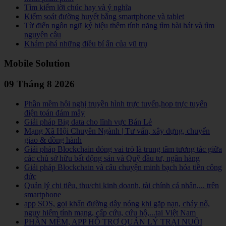
Tìm kiếm lời chúc hay và ý nghĩa
Kiểm soát đường huyết bằng smartphone và tablet
Từ điển ngôn ngữ ký hiệu thêm tính năng tìm bài hát và tìm
nguyên câu
Khám phá những điều bí ẩn của vũ trụ
Mobile Solution
09 Tháng 8 2026
Phần mềm hội nghị truyền hình trực tuyến,họp trực tuyến
điện toán đám mây
Giải pháp Big data cho lĩnh vực Bán Lẻ
Mạng Xã Hội Chuyên Ngành | Tư vấn, xây dựng, chuyển
giao & đồng hành
Giải pháp Blockchain đóng vai trò là trung tâm tương tác giữa
các chủ sở hữu bất động sản và Quỹ đầu tư, ngân hàng
Giải pháp Blockchain và câu chuyện minh bạch hóa tiền công
đức
Quản lý chi tiêu, thu/chi kinh doanh, tài chính cá nhân,... trên
smartphone
app SOS, gọi khẩn đường dây nóng khi gặp nạn, cháy nổ,
nguy hiểm tính mạng, cấp cứu, cứu hộ,...tại Việt Nam
PHẦN MỀM, APP HỖ TRỢ QUẢN LÝ TRẠI NUÔI