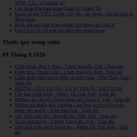
TÔM, CÁ... có những gì?
Giải pháp Big data trong Quản Lý Thiên Tai
Mạng xã hội VIỆC LÀM | Tư vấn, xây dựng, chuyển giao &
đồng hành
Bước đột phá mới trong ngành Bất động sản chia sẻ
Gọi GAS chỉ với một nút bấm trên smartphone
Thuốc quý trong vườn
09 Tháng 8 2026
Chẩn Đoán Học Y Đạo – Chơn Nguyên, Full - Toàn tập
Dược Học Tham Luận – Chơn Nguyễn, Full - Toàn tập
Chẩn đoán bằng mạch chẩn và thiệt chẩn - Trần Thúy, Full -
Toàn tập
NHỮNG CÂY THUỐC VÀ VỊ THUỐC VIỆT NAM
Cây hoa chữa bệnh - Nhiều Tác Giả, Full - Toàn tập
Những câu chuyện Trung Hoa xưa: Danh Y, Full - Toàn tập
Những bài thuốc Hải Thượng Lãn Ông và Hoa Đà chữa
bệnh cứu người – Kiều Mai,Full - Toàn tập
Tuệ Tĩnh toàn tập - Nguyễn Bá Tĩnh, Full - Toàn tập
Sổ tay tìm huyệt - Vương Văn Liêu, Full - Toàn tập
100 cách chữa bệnh huyết áp – Nhiều Tác Giả, Full - Toàn
tập