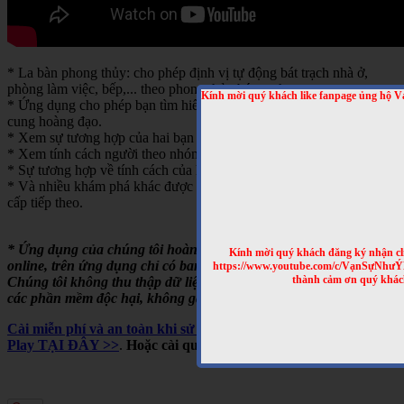
* La bàn phong thủy: cho phép định vị tự động bát trạch nhà ở,
phòng làm việc, bếp,... theo phong thủy bát trạch.
Kính mời quý khách like fanpage ủng hộ V
* Ứng dụng cho phép bạn tìm hiểu về tính cách của từng người theo
cung hoàng đạo.
* Xem sự tương hợp của hai bạn theo cung hoàng đạo
* Xem tính cách người theo nhóm máu
* Sự tương hợp về tính cách của hai người theo nhóm máu
* Và nhiều khám phá khác được cập nhật trong những bản nâng
cấp tiếp theo.
* Ứng dụng của chúng tôi hoàn toàn miễn phí, chạy offline hoặc
Kính mời quý khách đăng ký nhận cl
online, trên ứng dụng chỉ có banner quảng cáo của Google.
https://www.youtube.com/c/VạnSựNhư
thành cảm ơn quý khác
Chúng tôi không thu thập dữ liệu người dùng, không cài cắm
các phần mềm độc hại, không gây tốn pin,...
Cài miễn phí và an toàn khi sử dụng cho Android, trên Google
Play TẠI ĐÂY >>
.
Hoặc cài qua mã QRCODE sau