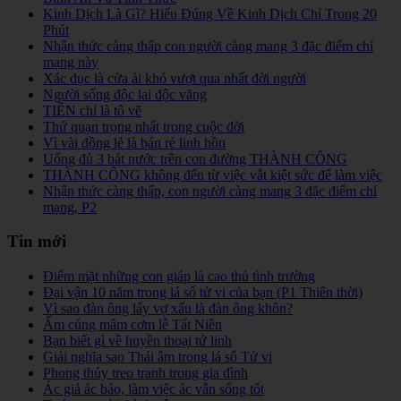
Kinh Dịch Là Gì? Hiểu Đúng Về Kinh Dịch Chỉ Trong 20
Phút
Nhận thức càng thấp con người càng mang 3 đặc điểm chí
mạng này
Xác dục là cửa ải khó vượt qua nhất đời người
Người sống độc lai độc vãng
TIỀN chỉ là tô vẽ
Thứ quạn trọng nhất trong cuộc đời
Vì vài đồng lẻ là bán rẻ linh hồn
Uống đủ 3 bát nước trên con đường THÀNH CÔNG
THÀNH CÔNG không đến từ việc vắt kiệt sức để làm việc
Nhận thức càng thấp, con người càng mang 3 đặc điểm chí
mạng, P2
Tin mới
Điểm mặt những con giáp là cao thủ tình trường
Đại vận 10 năm trong lá số tử vi của bạn (P1 Thiên thời)
Vì sao đàn ông lấy vợ xấu là đàn ông khôn?
Ấm cúng mâm cơm lễ Tất Niên
Bạn biết gì về huyền thoại tứ linh
Giải nghĩa sao Thái âm trong lá số Tử vi
Phong thủy treo tranh trong gia đình
Ác giả ác báo, làm việc ác vẫn sống tốt