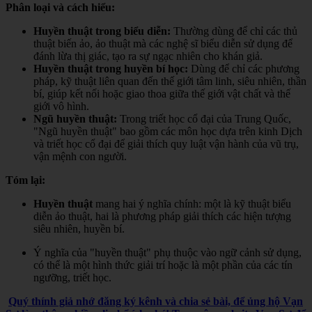
Phân loại và cách hiểu:
Huyền thuật trong biểu diễn:
Thường dùng để chỉ các thủ
thuật biến ảo, ảo thuật mà các nghệ sĩ biểu diễn sử dụng để
đánh lừa thị giác, tạo ra sự ngạc nhiên cho khán giả.
Huyền thuật trong huyền bí học:
Dùng để chỉ các phương
pháp, kỹ thuật liên quan đến thế giới tâm linh, siêu nhiên, thần
bí, giúp kết nối hoặc giao thoa giữa thế giới vật chất và thế
giới vô hình.
Ngũ huyền thuật:
Trong triết học cổ đại của Trung Quốc,
"Ngũ huyền thuật" bao gồm các môn học dựa trên kinh Dịch
và triết học cổ đại để giải thích quy luật vận hành của vũ trụ,
vận mệnh con người.
Tóm lại:
Huyền thuật
mang hai ý nghĩa chính: một là kỹ thuật biểu
diễn ảo thuật, hai là phương pháp giải thích các hiện tượng
siêu nhiên, huyền bí.
Ý nghĩa của "huyền thuật" phụ thuộc vào ngữ cảnh sử dụng,
có thể là một hình thức giải trí hoặc là một phần của các tín
ngưỡng, triết học.
Quý thính giả nhớ đăng ký kênh và chia sẻ bài, để ủng hộ Vạn