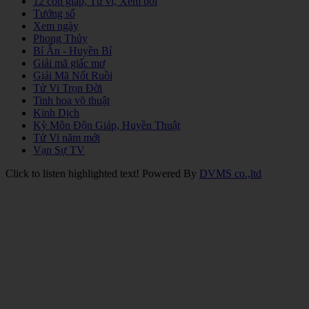
12 con giáp, Tử vi, Xem bói
Tướng số
Xem ngày
Phong Thủy
Bí Ẩn - Huyền Bí
Giải mã giấc mơ
Giải Mã Nốt Ruồi
Tử Vi Trọn Đời
Tinh hoa võ thuật
Kinh Dịch
Kỳ Môn Độn Giáp, Huyền Thuật
Tử Vi năm mới
Vạn Sự TV
Click to listen highlighted text!
Powered By
DVMS co.,ltd