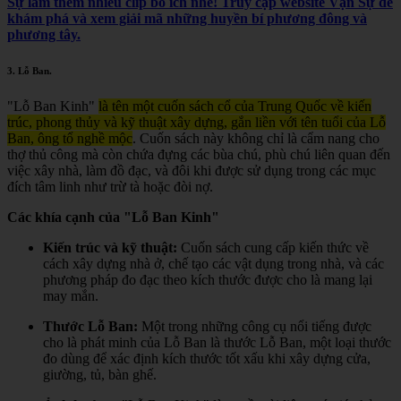
Sự làm thêm nhiều clip bổ ích nhé! Truy cập website Vạn Sự để
khám phá và xem giải mã những huyền bí phương đông và
phương tây.
3.
Lỗ Ban
.
"Lỗ Ban Kinh"
là tên một cuốn sách cổ của Trung Quốc về kiến
trúc, phong thủy và kỹ thuật xây dựng, gắn liền với tên tuổi của Lỗ
Ban, ông tổ nghề mộc
.
Cuốn sách này không chỉ là cẩm nang cho
thợ thủ công mà còn chứa đựng các bùa chú, phù chú liên quan đến
việc xây nhà, làm đồ đạc, và đôi khi được sử dụng trong các mục
đích tâm linh như trừ tà hoặc đòi nợ.
Các khía cạnh của "Lỗ Ban Kinh"
Kiến trúc và kỹ thuật:
Cuốn sách cung cấp kiến thức về
cách xây dựng nhà ở, chế tạo các vật dụng trong nhà, và các
phương pháp đo đạc theo kích thước được cho là mang lại
may mắn.
Thước Lỗ Ban:
Một trong những công cụ nổi tiếng được
cho là phát minh của Lỗ Ban là thước Lỗ Ban, một loại thước
đo dùng để xác định kích thước tốt xấu khi xây dựng cửa,
giường, tủ, bàn ghế.