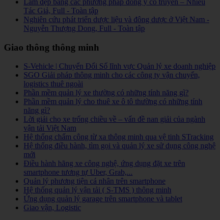
Làm đẹp bằng các phương pháp đông y cổ truyền – Nhiều
Tác Giả, Full - Toàn tập
Nghiên cứu phát triển dược liệu và đông dược ở Việt Nam -
Nguyễn Thượng Dong, Full - Toàn tập
Giao thông thông minh
S-Vehicle | Chuyển Đổi Số lĩnh vực Quản lý xe doanh nghiệp
SGO Giải pháp thông minh cho các công ty vận chuyển,
logistics thuê ngoài
Phần mềm quản lý xe thường có những tính năng gì?
Phần mềm quản lý cho thuê xe ô tô thường có những tính
năng gì?
Lời giải cho xe trống chiều về – vấn đề nan giải của ngành
vận tải Việt Nam
Hệ thống chấm công từ xa thông minh qua vệ tinh STracking
Hệ thống điều hành, tìm gọi và quản lý xe sử dụng công nghệ
mới
Điều hành hãng xe công nghệ, ứng dụng đặt xe trên
smartphone tương tự Uber, Grab,...
Quản lý phương tiện cá nhân trên smartphone
Hệ thống quản lý vận tải ( S-TMS ) thông minh
Ứng dụng quản lý garage trên smartphone và tablet
Giao vận, Logistic