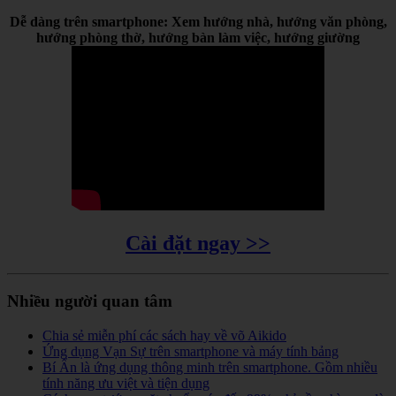
Dễ dàng trên smartphone: Xem hướng nhà, hướng văn phòng,
hướng phòng thờ, hướng bàn làm việc, hướng giường
Cài đặt ngay >>
Nhiều người quan tâm
Chia sẻ miễn phí các sách hay về võ Aikido
Ứng dụng Vạn Sự trên smartphone và máy tính bảng
Bí Ẩn là ứng dụng thông minh trên smartphone. Gồm nhiều
tính năng ưu việt và tiện dụng