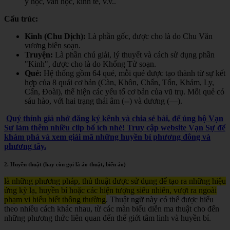
y học, văn học, kinh tế, v.v.
.
Cấu trúc:
Kinh (Chu Dịch):
Là phần gốc, được cho là do Chu Văn
vương biên soạn.
Truyện:
Là phần chú giải, lý thuyết và cách sử dụng phần
"Kinh", được cho là do Khổng Tử soạn.
Quẻ:
Hệ thống gồm 64 quẻ, mỗi quẻ được tạo thành từ sự kết
hợp của 8 quái cơ bản (Càn, Khôn, Chấn, Tốn, Khảm, Ly,
Cấn, Đoài), thể hiện các yếu tố cơ bản của vũ trụ. Mỗi quẻ có
sáu hào, với hai trạng thái âm (--) và dương (—).
Quý thính giả nhớ đăng ký kênh và chia sẻ bài, để ủng hộ Vạn
Sự làm thêm nhiều clip bổ ích nhé! Truy cập website Vạn Sự để
khám phá và xem giải mã những huyền bí phương đông và
phương tây.
2. Huyền thuật (hay còn gọi là ảo thuật, biến ảo)
là những phương pháp, thủ thuật được sử dụng để tạo ra những hiệu
ứng kỳ lạ, huyền bí hoặc các hiện tượng siêu nhiên, vượt ra ngoài
phạm vi hiểu biết thông thường
. Thuật ngữ này có thể được hiểu
theo nhiều cách khác nhau, từ các màn biểu diễn ma thuật cho đến
những phương thức liên quan đến thế giới tâm linh và huyền bí.