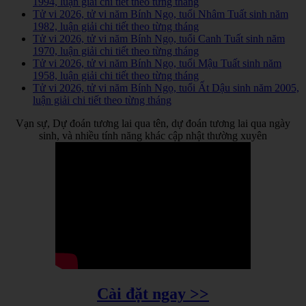
1994, luận giải chi tiết theo từng tháng
Tử vi 2026, tử vi năm Bính Ngọ, tuổi Nhâm Tuất sinh năm
1982, luận giải chi tiết theo từng tháng
Tử vi 2026, tử vi năm Bính Ngọ, tuổi Canh Tuất sinh năm
1970, luận giải chi tiết theo từng tháng
Tử vi 2026, tử vi năm Bính Ngọ, tuổi Mậu Tuất sinh năm
1958, luận giải chi tiết theo từng tháng
Tử vi 2026, tử vi năm Bính Ngọ, tuổi Ất Dậu sinh năm 2005,
luận giải chi tiết theo từng tháng
Vạn sự, Dự đoán tương lai qua tên, dự đoán tương lai qua ngày
sinh, và nhiều tính năng khác cập nhật thường xuyên
Cài đặt ngay >>