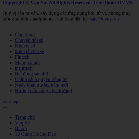
Copyright © Vạn Sự. All Rights Reserved.
Trực thuộc DVMS
Quý vị cần tư vấn, xây dựng các ứng dụng bói, tử vi, phong thủy,
tướng số trên smartphone... vui lòng liên hệ:
sale@dvms.vn
Joomla! 3 Templates
Ứng dụng
Chuyển đổi số
Kinh tế số
Kinh tế chia sẻ
Fintech
Mạng xã hội
insurtech
Bất động sản 4.0
Chính sách quyền riêng tư
Ngày khai trương năm mới
Hướng dẫn cúng khai trương
Goto Top
Trang chủ
Vạn Sự
Bí Ẩn
12 Cung Hoàng Đạo