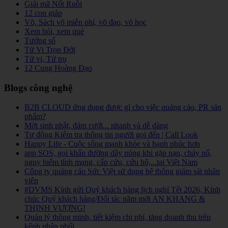
Giải mã Nốt Ruồi
12 con giáp
Võ, Sách võ miễn phí, võ đạo, võ học
Xem bói, xem quẻ
Tướng số
Tử Vi Trọn Đời
Tử vi, Tứ trụ
12 Cung Hoàng Đạo
Blogs công nghệ
B2B CLOUD ứng dụng được gì cho việc quảng cáo, PR sản
phẩm?
Mời sinh nhật, đám cưới... nhanh và dễ dàng
Tự động Kiểm tra thông tin người gọi đến | Call Look
Happy Life - Cuộc sống mạnh khỏe và hạnh phúc hơn
app SOS, gọi khẩn đường dây nóng khi gặp nạn, cháy nổ,
nguy hiểm tính mạng, cấp cứu, cứu hộ,...tại Việt Nam
Công ty quảng cáo Sức Việt sử dụng hệ thống giám sát nhân
viên
#DVMS Kính gửi Quý khách hàng lịch nghỉ Tết 2026, Kính
chúc Quý khách hàng/Đối tác năm mới AN KHANG &
THỊNH VƯỢNG!
Quản lý thông minh, tiết kiệm chi phí, tăng doanh thu trên
kênh phân phối