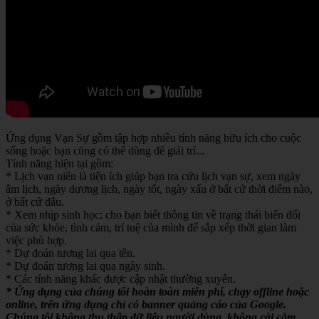
Ứng dụng Vạn Sự gồm tập hợp nhiều tính năng hữu ích cho cuộc
sống hoặc bạn cũng có thể dùng để giải trí...
Tính năng hiện tại gồm:
* Lịch vạn niên là tiện ích giúp bạn tra cứu lịch vạn sự, xem ngày
âm lịch, ngày dương lịch, ngày tốt, ngày xấu ở bất cứ thời điểm nào,
ở bất cứ đâu.
* Xem nhịp sinh học: cho bạn biết thông tin về trạng thái biến đổi
của sức khỏe, tình cảm, trí tuệ của mình để sắp xếp thời gian làm
việc phù hợp.
* Dự đoán tương lai qua tên.
* Dự đoán tương lai qua ngày sinh.
* Các tính năng khác được cập nhật thường xuyên.
* Ứng dụng của chúng tôi hoàn toàn miễn phí, chạy offline hoặc
online, trên ứng dụng chỉ có banner quảng cáo của Google.
Chúng tôi không thu thập dữ liệu người dùng, không cài cắm