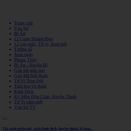
Trang chủ
Vạn Sự
Bí Ẩn
12 Cung Hoàng Đạo
12 con giáp, Tử vi, Xem bói
Tướng số
Xem ngày
Phong Thủy
Bí Ẩn - Huyền Bí
Giải mã giấc mơ
Giải Mã Nốt Ruồi
Tử Vi Trọn Đời
Tinh hoa võ thuật
Kinh Dịch
Kỳ Môn Độn Giáp, Huyền Thuật
Tử Vi năm mới
Vạn Sự TV
Tải sách miễn phí, sách kinh dịch, huyền thuật, lỗ ban...