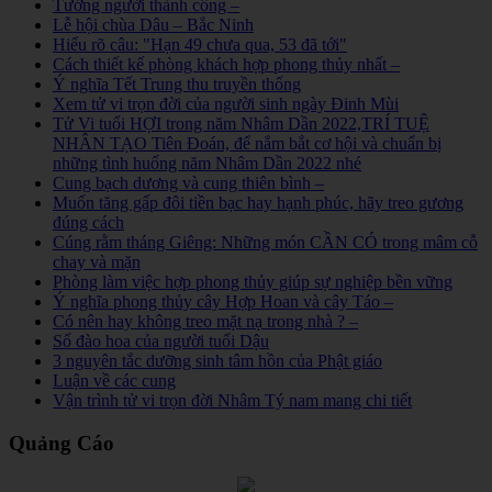
Tướng người thành công –
Lễ hội chùa Dâu – Bắc Ninh
Hiểu rõ câu: "Hạn 49 chưa qua, 53 đã tới"
Cách thiết kế phòng khách hợp phong thủy nhất –
Ý nghĩa Tết Trung thu truyền thống
Xem tử vi trọn đời của người sinh ngày Đinh Mùi
Tử Vi tuổi HỢI trong năm Nhâm Dần 2022,TRÍ TUỆ
NHÂN TẠO Tiên Đoán, để nắm bắt cơ hội và chuẩn bị
những tình huống năm Nhâm Dần 2022 nhé
Cung bạch dương và cung thiên bình –
Muốn tăng gấp đôi tiền bạc hay hạnh phúc, hãy treo gương
đúng cách
Cúng rằm tháng Giêng: Những món CẦN CÓ trong mâm cỗ
chay và mặn
Phòng làm việc hợp phong thủy giúp sự nghiệp bền vững
Ý nghĩa phong thủy cây Hợp Hoan và cây Táo –
Có nên hay không treo mặt nạ trong nhà ? –
Số đào hoa của người tuổi Dậu
3 nguyên tắc dưỡng sinh tâm hồn của Phật giáo
Luận về các cung
Vận trình tử vi trọn đời Nhâm Tý nam mang chi tiết
Quảng Cáo