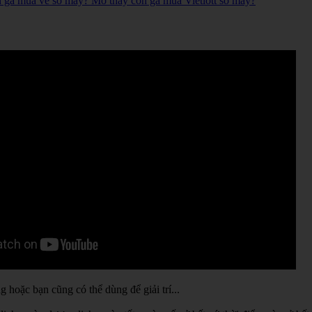
n gà mua vé số mấy? Mơ thấy con gà mua Vietlott số mấy?
hoặc bạn cũng có thể dùng để giải trí...