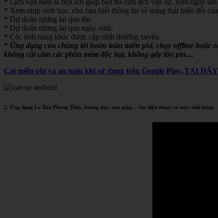
* Lịch vạn niên là tiện ích giúp bạn tra cứu lịch vạn sự, xem ngày âm 
* Xem nhịp sinh học: cho bạn biết thông tin về trạng thái biến đổi của
* Dự đoán tương lai qua tên.
* Dự đoán tương lai qua ngày sinh.
* Các tính năng khác được cập nhật thường xuyên.
* Ứng dụng của chúng tôi hoàn toàn miễn phí, chạy offline hoặc 
không cài cắm các phần mềm độc hại, không gây tốn pin,...
Cài miễn phí và an toàn khi sử dụng trên Google Play, TẠI ĐÂ
2. Ứng dụng La Bàn Phong Thủy, hoàng đạo, con giáp... cho điện thoại và máy tính bảng.