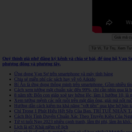
Quý thính giả nhớ đăng ký kênh và chia sẻ bài, để ủng hộ Vạn 
phương đông và phương tây.
Ứng dụng Vạn Sự trên smartphone và máy tính bảng
Chia sẻ miễn phí các sách hay về võ Aikido
Bí Ẩn là ứng dụng thông minh trên smartphone. Gồm nhiều tính
Cách xem tướng mặt chuẩn xác đến 99%, chỉ cần nhìn qua là b
8 năm tới: Bốn con giáp xoè tay hứng lộc, làm 1 hưởng 10, là
Xem tướng mệnh các nốt ruồi trên mặt đàn ông, giải mã nốt ruồ
Hướng dẫn cách kiểm tra khả năng "vớt tiền" qua khe hở bàn t
Chỉ Trong 1 Phút Hiểu Hết Sếp Của Bạn. TRÍ TUỆ NHÂN TẠ
Cách Bói Tình Duyên Chuẩn Xác Theo Truyện Kiều Của Người
Tử vi tuổi Ngọ 2023 nhiều cạnh tranh, lắm thị phi, làm ăn kh
Lịch là gì? Khái niệm về lịch