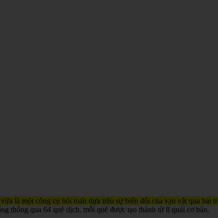
 vừa là một công cụ bói toán dựa trên sự biến đổi của vạn vật qua hai 
ống thông qua 64 quẻ dịch, mỗi quẻ được tạo thành từ 8 quái cơ bản.