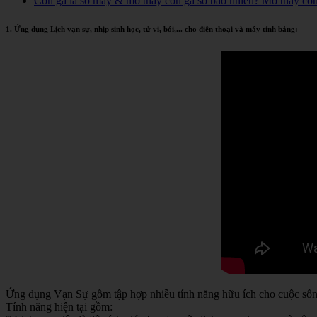
Con gà là số mấy & mơ thấy con gà số bao nhiêu? Mơ thấy co
1. Ứng dụng Lịch vạn sự, nhịp sinh học, tử vi, bói,... cho điện thoại và máy tính bảng:
Ứng dụng Vạn Sự gồm tập hợp nhiều tính năng hữu ích cho cuộc sống 
Tính năng hiện tại gồm: