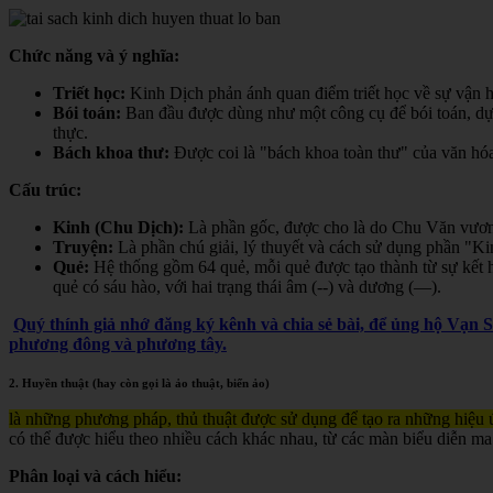
Chức năng và ý nghĩa:
Triết học:
Kinh Dịch phản ánh quan điểm triết học về sự vận hà
Bói toán:
Ban đầu được dùng như một công cụ để bói toán, dự đ
thực.
Bách khoa thư:
Được coi là "bách khoa toàn thư" của văn hóa 
Cấu trúc:
Kinh (Chu Dịch):
Là phần gốc, được cho là do Chu Văn vươn
Truyện:
Là phần chú giải, lý thuyết và cách sử dụng phần "K
Quẻ:
Hệ thống gồm 64 quẻ, mỗi quẻ được tạo thành từ sự kết h
quẻ có sáu hào, với hai trạng thái âm (--) và dương (—).
Quý thính giả nhớ đăng ký kênh và chia sẻ bài, để ủng hộ Vạn 
phương đông và phương tây.
2. Huyền thuật (hay còn gọi là ảo thuật, biến ảo)
là những phương pháp, thủ thuật được sử dụng để tạo ra những hiệu ứ
có thể được hiểu theo nhiều cách khác nhau, từ các màn biểu diễn ma
Phân loại và cách hiểu: