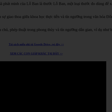
à phát minh của Lỗ Ban là thước Lỗ Ban, một loại thước đo dùng để xá
h sự giao thoa giữa khoa học thực tiễn và tín ngưỡng trong văn hóa Đ
chú, phép thuật trong phong thủy và tín ngưỡng dân gian, ví dụ như 
Tải sách miễn phí từ Google Drive, tại đây >>
XEM CÁC CON GIÁP KHÁC TẠI ĐÂY >>