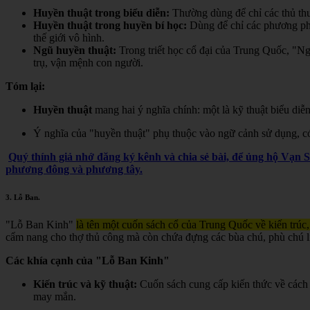
Huyền thuật trong biểu diễn:
Thường dùng để chỉ các thủ thuậ
Huyền thuật trong huyền bí học:
Dùng để chỉ các phương pháp,
thế giới vô hình.
Ngũ huyền thuật:
Trong triết học cổ đại của Trung Quốc, "Ngũ
trụ, vận mệnh con người.
Tóm lại:
Huyền thuật
mang hai ý nghĩa chính: một là kỹ thuật biểu diễn
Ý nghĩa của "huyền thuật" phụ thuộc vào ngữ cảnh sử dụng, có t
Quý thính giả nhớ đăng ký kênh và chia sẻ bài, để ủng hộ Vạn 
phương đông và phương tây.
3.
Lỗ Ban
.
"Lỗ Ban Kinh"
là tên một cuốn sách cổ của Trung Quốc về kiến trúc,
cẩm nang cho thợ thủ công mà còn chứa đựng các bùa chú, phù chú liê
Các khía cạnh của "Lỗ Ban Kinh"
Kiến trúc và kỹ thuật:
Cuốn sách cung cấp kiến thức về cách 
may mắn.