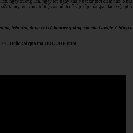
lịch, ngày dương lịch, ngày tốt, ngày xấu ở bất cứ thời điểm nào, ở bất
 sức khỏe, tình cảm, trí tuệ của mình để sắp xếp thời gian làm việc phù
online, trên ứng dụng chỉ có banner quảng cáo của Google. Chúng tô
Y >>
. Hoặc cài qua mã QRCODE dưới