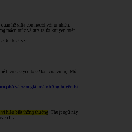
 quan hệ giữa con người với tự nhiên.
g thách thức và đưa ra lời khuyên thiết
, kinh tế, v.v.
.
ể hiện các yếu tố cơ bản của vũ trụ. Mỗi
khám phá và xem giải mã những huyền bí
 vi hiểu biết thông thường
. Thuật ngữ này
uyền bí.