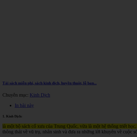
Tải sách miễn phí, sách kinh dịch, huyền thuật, lỗ ban...
Chuyên mục:
Kinh Dịch
In bài này
1. Kinh Dịch:
là một bộ sách cổ xưa của Trung Quốc, vừa là một hệ thống triết học,
thông thái về vũ trụ, nhân sinh và đưa ra những lời khuyên về cuộc s