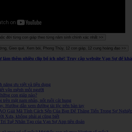
Sự làm thêm nhiều clip bổ ích nhé! Truy cập website Vạn Sự để k
 năng ưu việt và tiện dụng
iết vận mệnh mỗi người
 những con giáp nào?
i trên mặt nam nhân, nốt ruồi cát hung
ay. Hướng dẫn xem đường tài lộc trên bàn tay
O Giải Mã Tính Cách Sếp Của Bạn Để Thăng Tiến Trong Sự Nghiệ
 Xưa, không phải ai cũng biết
ó. Trí Tuệ Nhân Tạo của Vạn Sự App tiên đoán