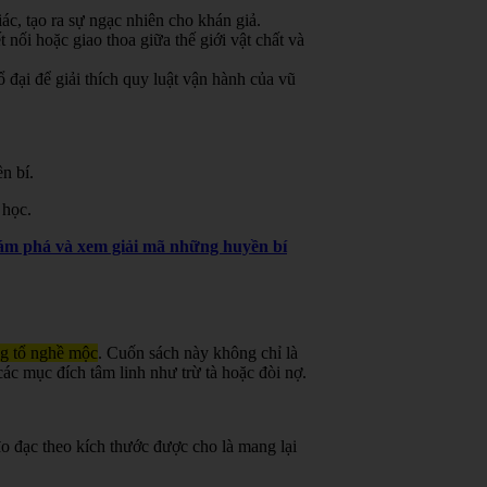
ác, tạo ra sự ngạc nhiên cho khán giả.
 nối hoặc giao thoa giữa thế giới vật chất và
đại để giải thích quy luật vận hành của vũ
n bí.
 học.
khám phá và xem giải mã những huyền bí
ng tổ nghề mộc
.
Cuốn sách này không chỉ là
ác mục đích tâm linh như trừ tà hoặc đòi nợ.
o đạc theo kích thước được cho là mang lại