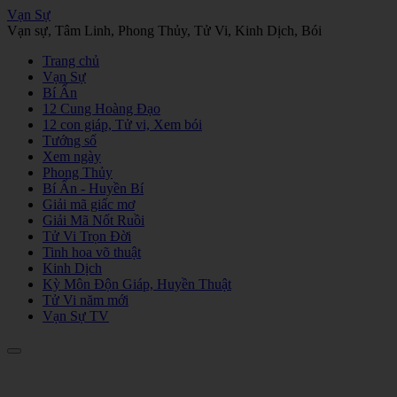
Vạn Sự
Vạn sự, Tâm Linh, Phong Thủy, Tử Vi, Kinh Dịch, Bói
Trang chủ
Vạn Sự
Bí Ẩn
12 Cung Hoàng Đạo
12 con giáp, Tử vi, Xem bói
Tướng số
Xem ngày
Phong Thủy
Bí Ẩn - Huyền Bí
Giải mã giấc mơ
Giải Mã Nốt Ruồi
Tử Vi Trọn Đời
Tinh hoa võ thuật
Kinh Dịch
Kỳ Môn Độn Giáp, Huyền Thuật
Tử Vi năm mới
Vạn Sự TV