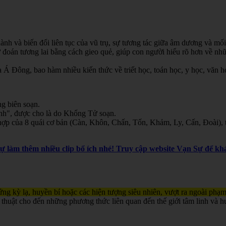
nh và biến đổi liên tục của vũ trụ, sự tương tác giữa âm dương và mối
oán tương lai bằng cách gieo quẻ, giúp con người hiểu rõ hơn về nhữn
Á Đông, bao hàm nhiều kiến thức về triết học, toán học, y học, văn học
g biên soạn.
inh", được cho là do Khổng Tử soạn.
ợp của 8 quái cơ bản (Càn, Khôn, Chấn, Tốn, Khảm, Ly, Cấn, Đoài), th
Sự làm thêm nhiều clip bổ ích nhé! Truy cập website Vạn Sự để 
ng kỳ lạ, huyền bí hoặc các hiện tượng siêu nhiên, vượt ra ngoài phạm
 thuật cho đến những phương thức liên quan đến thế giới tâm linh và h