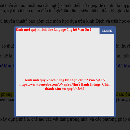
t biến ảo, ảo thuật mà các nghệ sĩ biểu diễn sử dụng để đánh lừa thị gi
 kỹ thuật liên quan đến thế giới tâm linh, siêu nhiên, thần bí, giúp kết
 huyền thuật" bao gồm các môn học dựa trên kinh Dịch và triết học cổ 
Kính mời quý khách like fanpage ủng hộ Vạn Sự !
 ảo thuật, hai là phương pháp giải thích các hiện tượng siêu nhiên, huyề
hể là một hình thức giải trí hoặc là một phần của các tín ngưỡng, triết
Sự làm thêm nhiều clip bổ ích nhé! Truy cập website Vạn Sự để 
Kính mời quý khách đăng ký nhận clip từ Vạn Sự TV
https://www.youtube.com/c/VạnSựNhưÝHạnhThônge, Chân
thành cảm ơn quý khách!
 phong thủy và kỹ thuật xây dựng, gắn liền với tên tuổi của Lỗ Ban, ô
n quan đến việc xây nhà, làm đồ đạc, và đôi khi được sử dụng trong c
xây dựng nhà ở, chế tạo các vật dụng trong nhà, và các phương pháp đ