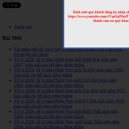
Kính mời quý khách đăng ký nhận cl
https://www.youtube.com/c/VạnSựNhư
thành cảm ơn quý khác
Trang sau
Bài Mới
Tải miễn phí các sách hay về tinh hoa võ học trên Thế Giới,
rèn luyện sức khỏe
Tử vi 2026, tử vi năm Bính Ngọ,tuổi Đinh Hợi sinh năm
2007, luận giải chi tiết theo từng tháng
Tử vi 2026, tử vi năm Bính Ngọ,tuổi Ất Hợi sinh năm 1995,
luận giải chi tiết theo từng tháng
Tử vi 2026, tử vi năm Bính Ngọ,tuổi Quý Hợi sinh năm
1983, luận giải chi tiết theo từng tháng
Tử vi 2026, tử vi năm Bính Ngọ,tuổi Tân Hợi sinh năm 1971,
luận giải chi tiết theo từng tháng
Tử vi 2026, tử vi năm Bính Ngọ,tuổi Kỷ Hợi sinh năm 1959,
luận giải chi tiết theo từng tháng
Tử vi 2026, tử vi năm Bính Ngọ,tuổi Bính Tuất sinh năm
2006, luận giải chi tiết theo từng tháng
Tử vi 2026, tử vi năm Bính Ngọ, tuổi Giáp Tuất sinh năm
1994, luận giải chi tiết theo từng tháng