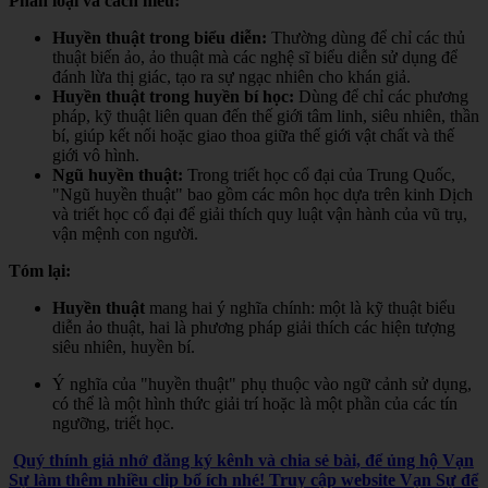
Phân loại và cách hiểu:
Huyền thuật trong biểu diễn:
Thường dùng để chỉ các thủ
thuật biến ảo, ảo thuật mà các nghệ sĩ biểu diễn sử dụng để
đánh lừa thị giác, tạo ra sự ngạc nhiên cho khán giả.
Huyền thuật trong huyền bí học:
Dùng để chỉ các phương
pháp, kỹ thuật liên quan đến thế giới tâm linh, siêu nhiên, thần
bí, giúp kết nối hoặc giao thoa giữa thế giới vật chất và thế
giới vô hình.
Ngũ huyền thuật:
Trong triết học cổ đại của Trung Quốc,
"Ngũ huyền thuật" bao gồm các môn học dựa trên kinh Dịch
và triết học cổ đại để giải thích quy luật vận hành của vũ trụ,
vận mệnh con người.
Tóm lại:
Huyền thuật
mang hai ý nghĩa chính: một là kỹ thuật biểu
diễn ảo thuật, hai là phương pháp giải thích các hiện tượng
siêu nhiên, huyền bí.
Ý nghĩa của "huyền thuật" phụ thuộc vào ngữ cảnh sử dụng,
có thể là một hình thức giải trí hoặc là một phần của các tín
ngưỡng, triết học.
Quý thính giả nhớ đăng ký kênh và chia sẻ bài, để ủng hộ Vạn
Sự làm thêm nhiều clip bổ ích nhé! Truy cập website Vạn Sự để