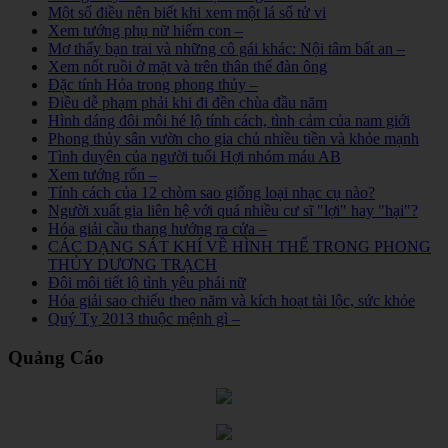
Một số điều nên biết khi xem một lá số tử vi
Xem tướng phụ nữ hiếm con –
Mơ thấy bạn trai và những cô gái khác: Nội tâm bất an –
Xem nốt ruồi ở mặt và trên thân thể đàn ông
Đặc tính Hỏa trong phong thủy –
Điều dễ phạm phải khi đi đền chùa đầu năm
Hình dáng đôi môi hé lộ tính cách, tình cảm của nam giới
Phong thủy sân vườn cho gia chủ nhiều tiền và khỏe mạnh
Tình duyên của người tuổi Hợi nhóm máu AB
Xem tướng rốn –
Tính cách của 12 chòm sao giống loại nhạc cụ nào?
Người xuất gia liên hệ với quá nhiều cư sĩ "lợi" hay "hại"?
Hóa giải cầu thang hướng ra cửa –
CÁC DẠNG SÁT KHÍ VỀ HÌNH THỂ TRONG PHONG
THỦY DƯƠNG TRẠCH
Đôi môi tiết lộ tình yêu phái nữ
Hóa giải sao chiếu theo năm và kích hoạt tài lộc, sức khỏe
Quý Tỵ 2013 thuộc mệnh gì –
Quảng Cáo