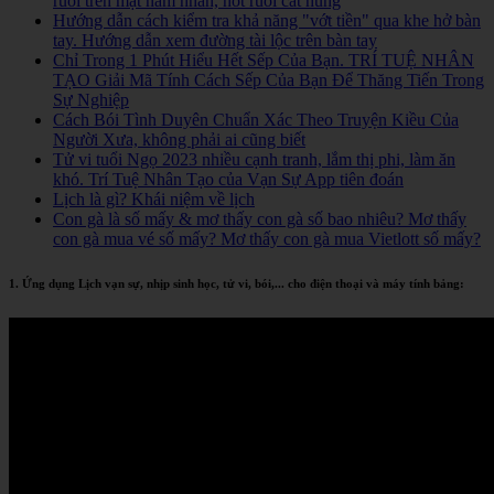
ruồi trên mặt nam nhân, nốt ruồi cát hung
Hướng dẫn cách kiểm tra khả năng "vớt tiền" qua khe hở bàn
tay. Hướng dẫn xem đường tài lộc trên bàn tay
Chỉ Trong 1 Phút Hiểu Hết Sếp Của Bạn. TRÍ TUỆ NHÂN
TẠO Giải Mã Tính Cách Sếp Của Bạn Để Thăng Tiến Trong
Sự Nghiệp
Cách Bói Tình Duyên Chuẩn Xác Theo Truyện Kiều Của
Người Xưa, không phải ai cũng biết
Tử vi tuổi Ngọ 2023 nhiều cạnh tranh, lắm thị phi, làm ăn
khó. Trí Tuệ Nhân Tạo của Vạn Sự App tiên đoán
Lịch là gì? Khái niệm về lịch
Con gà là số mấy & mơ thấy con gà số bao nhiêu? Mơ thấy
con gà mua vé số mấy? Mơ thấy con gà mua Vietlott số mấy?
1. Ứng dụng Lịch vạn sự, nhịp sinh học, tử vi, bói,... cho điện thoại và máy tính bảng: