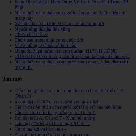
Kinh Dịch Là Gì? Hiểu Đúng Về Kinh Dịch Chỉ Trong 20
Phút
Nhận thức càng thấp con người càng mang 3 đặc điểm chí
mạng này
Xác dục là cửa ải khó vượt qua nhất đời người
Người sống độc lai độc vãng
TIỀN chỉ là tô vẽ
Thứ quạn trọng nhất trong cuộc đời
Vì vài đồng lẻ là bán rẻ linh hồn
Uống đủ 3 bát nước trên con đường THÀNH CÔNG
THÀNH CÔNG không đến từ việc vắt kiệt sức để làm việc
Nhận thức càng thấp, con người càng mang 3 đặc điểm chí
mạng, P2
Tin mới
Tiến hành phân loại các trung tâm mua bán như thế nào?
(Phần 3) –
4 con giáp dễ được mọi người yêu quý nhất
Tình yêu hôn nhân của người tuổi Hợi với các tuổi khác
Cầu con trai nối dõi, giường vị trí Thiên Y
Bói tên kiểu Ai Cập số 7 - Xem bói tướng
Các ngày “Kiêng đi thăm người Ốm” –
Cung ma kết và bảo bình –
Phong thủy nhà ở hút tài lộc trong năm –