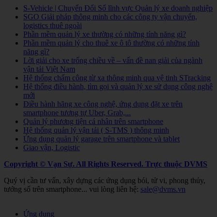
S-Vehicle | Chuyển Đổi Số lĩnh vực Quản lý xe doanh nghiệp
SGO Giải pháp thông minh cho các công ty vận chuyển,
logistics thuê ngoài
Phần mềm quản lý xe thường có những tính năng gì?
Phần mềm quản lý cho thuê xe ô tô thường có những tính
năng gì?
Lời giải cho xe trống chiều về – vấn đề nan giải của ngành
vận tải Việt Nam
Hệ thống chấm công từ xa thông minh qua vệ tinh STracking
Hệ thống điều hành, tìm gọi và quản lý xe sử dụng công nghệ
mới
Điều hành hãng xe công nghệ, ứng dụng đặt xe trên
smartphone tương tự Uber, Grab,...
Quản lý phương tiện cá nhân trên smartphone
Hệ thống quản lý vận tải ( S-TMS ) thông minh
Ứng dụng quản lý garage trên smartphone và tablet
Giao vận, Logistic
Copyright © Vạn Sự. All Rights Reserved.
Trực thuộc DVMS
Quý vị cần tư vấn, xây dựng các ứng dụng bói, tử vi, phong thủy,
tướng số trên smartphone... vui lòng liên hệ:
sale@dvms.vn
Joomla! 3 Templates
Ứng dụng