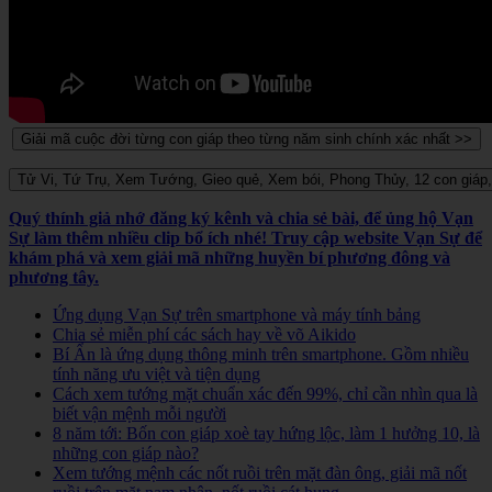
Quý thính giả nhớ đăng ký kênh và chia sẻ bài, để ủng hộ Vạn
Sự làm thêm nhiều clip bổ ích nhé! Truy cập website Vạn Sự để
khám phá và xem giải mã những huyền bí phương đông và
phương tây.
Ứng dụng Vạn Sự trên smartphone và máy tính bảng
Chia sẻ miễn phí các sách hay về võ Aikido
Bí Ẩn là ứng dụng thông minh trên smartphone. Gồm nhiều
tính năng ưu việt và tiện dụng
Cách xem tướng mặt chuẩn xác đến 99%, chỉ cần nhìn qua là
biết vận mệnh mỗi người
8 năm tới: Bốn con giáp xoè tay hứng lộc, làm 1 hưởng 10, là
những con giáp nào?
Xem tướng mệnh các nốt ruồi trên mặt đàn ông, giải mã nốt