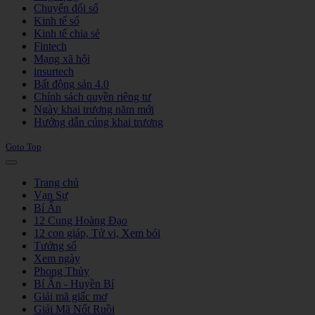
Chuyển đổi số
Kinh tế số
Kinh tế chia sẻ
Fintech
Mạng xã hội
insurtech
Bất động sản 4.0
Chính sách quyền riêng tư
Ngày khai trương năm mới
Hướng dẫn cúng khai trương
Goto Top
Trang chủ
Vạn Sự
Bí Ẩn
12 Cung Hoàng Đạo
12 con giáp, Tử vi, Xem bói
Tướng số
Xem ngày
Phong Thủy
Bí Ẩn - Huyền Bí
Giải mã giấc mơ
Giải Mã Nốt Ruồi