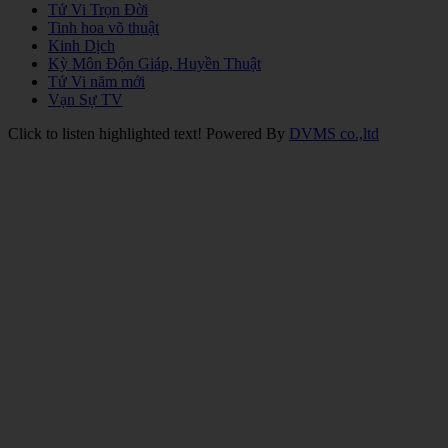
Tử Vi Trọn Đời
Tinh hoa võ thuật
Kinh Dịch
Kỳ Môn Độn Giáp, Huyền Thuật
Tử Vi năm mới
Vạn Sự TV
Click to listen highlighted text!
Powered By
DVMS co.,ltd