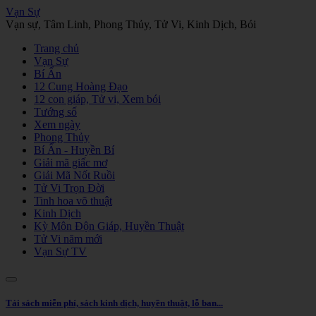
Vạn Sự
Vạn sự, Tâm Linh, Phong Thủy, Tử Vi, Kinh Dịch, Bói
Trang chủ
Vạn Sự
Bí Ẩn
12 Cung Hoàng Đạo
12 con giáp, Tử vi, Xem bói
Tướng số
Xem ngày
Phong Thủy
Bí Ẩn - Huyền Bí
Giải mã giấc mơ
Giải Mã Nốt Ruồi
Tử Vi Trọn Đời
Tinh hoa võ thuật
Kinh Dịch
Kỳ Môn Độn Giáp, Huyền Thuật
Tử Vi năm mới
Vạn Sự TV
Tải sách miễn phí, sách kinh dịch, huyền thuật, lỗ ban...