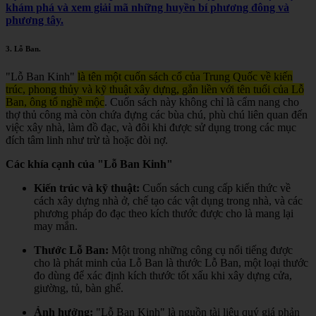
khám phá và xem giải mã những huyền bí phương đông và
phương tây.
3.
Lỗ Ban
.
"Lỗ Ban Kinh"
là tên một cuốn sách cổ của Trung Quốc về kiến
trúc, phong thủy và kỹ thuật xây dựng, gắn liền với tên tuổi của Lỗ
Ban, ông tổ nghề mộc
.
Cuốn sách này không chỉ là cẩm nang cho
thợ thủ công mà còn chứa đựng các bùa chú, phù chú liên quan đến
việc xây nhà, làm đồ đạc, và đôi khi được sử dụng trong các mục
đích tâm linh như trừ tà hoặc đòi nợ.
Các khía cạnh của "Lỗ Ban Kinh"
Kiến trúc và kỹ thuật:
Cuốn sách cung cấp kiến thức về
cách xây dựng nhà ở, chế tạo các vật dụng trong nhà, và các
phương pháp đo đạc theo kích thước được cho là mang lại
may mắn.
Thước Lỗ Ban:
Một trong những công cụ nổi tiếng được
cho là phát minh của Lỗ Ban là thước Lỗ Ban, một loại thước
đo dùng để xác định kích thước tốt xấu khi xây dựng cửa,
giường, tủ, bàn ghế.
Ảnh hưởng:
"Lỗ Ban Kinh" là nguồn tài liệu quý giá phản