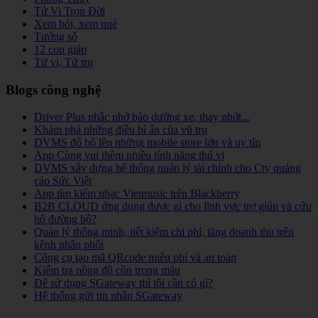
Tử Vi Trọn Đời
Xem bói, xem quẻ
Tướng số
12 con giáp
Tử vi, Tứ trụ
Blogs công nghệ
Driver Plus nhắc nhở bảo dưỡng xe, thay nhớt...
Khám phá những điều bí ẩn của vũ trụ
DVMS đổ bộ lên những mobile store lớn và uy tín
App Cùng vui thêm nhiều tính năng thú vị
DVMS xây dựng hệ thống quản lý tài chính cho Cty quảng
cáo Sức Việt
App tìm kiếm nhạc Vietmusic trên Blackberry
B2B CLOUD ứng dụng được gì cho lĩnh vực trợ giúp và cứu
hộ đường bộ?
Quản lý thông minh, tiết kiệm chi phí, tăng doanh thu trên
kênh phân phối
Công cụ tạo mã QRcode miễn phí và an toàn
Kiểm tra nồng độ cồn trong máu
Để sử dụng SGateway thì tôi cần có gì?
Hệ thống gửi tin nhắn SGateway