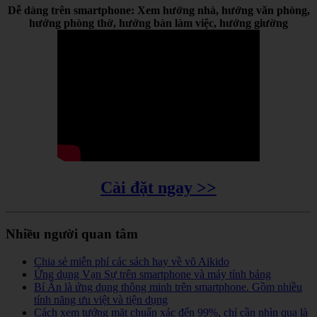
Dễ dàng trên smartphone: Xem hướng nhà, hướng văn phòng,
hướng phòng thờ, hướng bàn làm việc, hướng giường
Cài đặt ngay >>
Nhiều người quan tâm
Chia sẻ miễn phí các sách hay về võ Aikido
Ứng dụng Vạn Sự trên smartphone và máy tính bảng
Bí Ẩn là ứng dụng thông minh trên smartphone. Gồm nhiều
tính năng ưu việt và tiện dụng
Cách xem tướng mặt chuẩn xác đến 99%, chỉ cần nhìn qua là