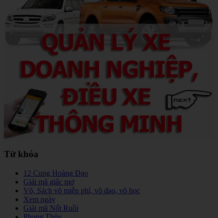
Từ khóa
12 Cung Hoàng Đạo
Giải mã giấc mơ
Võ, Sách võ miễn phí, võ đạo, võ học
Xem ngày
Giải mã Nốt Ruồi
Phong Thủy