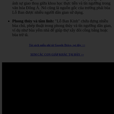
ánh sự giao thoa giữa khoa học thực tiễn và tín ngưỡng trong
văn hóa Đông Á.
Nó cũng là nguồn gốc của trường phái bùa
Lỗ Ban được nhiều người dân gian sử dụng.
Phong thủy và tâm linh:
"Lỗ Ban Kinh" chứa đựng nhiều
bùa chú, phép thuật trong phong thủy và tín ngưỡng dân gian,
ví dụ như bùa yểm nhà để giúp thợ xây đòi công bằng hoặc
bùa trừ tà.
Tải sách miễn phí từ Google Drive, tại đây >>
XEM CÁC CON GIÁP KHÁC TẠI ĐÂY >>