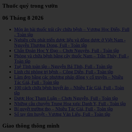
Thuốc quý trong vườn
06 Tháng 8 2026
Món ăn bài thuốc trái cây chữa bệnh – Vương Học Điển, Full
- Toàn tập
Nghiên cứu phát triển dược liệu và đông dược ở Việt Nam -
Nguyễn Thượng Dong, Full - Toàn tập
Chẩn Đoán Học Y Đạo – Chơn Nguyên, Full - Toàn tập
Phòng và chữa bệnh bằng cây thuốc Nam – Trần Thúy, Full -
Toàn tập
Tuệ Tĩnh toàn tập - Nguyễn Bá Tĩnh, Full - Toàn tập
Linh chi phòng trị bệnh – Công Diễn, Full - Toàn tập
Làm đẹp bằng các phương pháp đông y cổ truyền – Nhiều
Tác Giả, Full - Toàn tập
100 cách chữa bệnh huyết áp – Nhiều Tác Giả, Full - Toàn
tập
Dược Học Tham Luận – Chơn Nguyễn, Full - Toàn tập
Những câu chuyện Trung Hoa xưa: Danh Y, Full - Toàn tập
Bí quyết trường thọ – Nhiều Tác Giả, Full - Toàn tập
Sổ tay tìm huyệt - Vương Văn Liêu, Full - Toàn tập
Giao thông thông minh