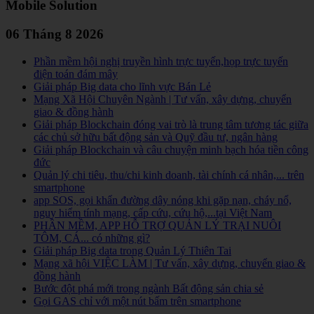
Mobile Solution
06 Tháng 8 2026
Phần mềm hội nghị truyền hình trực tuyến,họp trực tuyến
điện toán đám mây
Giải pháp Big data cho lĩnh vực Bán Lẻ
Mạng Xã Hội Chuyên Ngành | Tư vấn, xây dựng, chuyển
giao & đồng hành
Giải pháp Blockchain đóng vai trò là trung tâm tương tác giữa
các chủ sở hữu bất động sản và Quỹ đầu tư, ngân hàng
Giải pháp Blockchain và câu chuyện minh bạch hóa tiền công
đức
Quản lý chi tiêu, thu/chi kinh doanh, tài chính cá nhân,... trên
smartphone
app SOS, gọi khẩn đường dây nóng khi gặp nạn, cháy nổ,
nguy hiểm tính mạng, cấp cứu, cứu hộ,...tại Việt Nam
PHẦN MỀM, APP HỖ TRỢ QUẢN LÝ TRẠI NUÔI
TÔM, CÁ... có những gì?
Giải pháp Big data trong Quản Lý Thiên Tai
Mạng xã hội VIỆC LÀM | Tư vấn, xây dựng, chuyển giao &
đồng hành
Bước đột phá mới trong ngành Bất động sản chia sẻ
Gọi GAS chỉ với một nút bấm trên smartphone