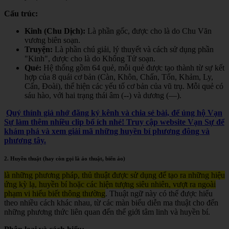
Cấu trúc:
Kinh (Chu Dịch):
Là phần gốc, được cho là do Chu Văn
vương biên soạn.
Truyện:
Là phần chú giải, lý thuyết và cách sử dụng phần
"Kinh", được cho là do Khổng Tử soạn.
Quẻ:
Hệ thống gồm 64 quẻ, mỗi quẻ được tạo thành từ sự kết
hợp của 8 quái cơ bản (Càn, Khôn, Chấn, Tốn, Khảm, Ly,
Cấn, Đoài), thể hiện các yếu tố cơ bản của vũ trụ. Mỗi quẻ có
sáu hào, với hai trạng thái âm (--) và dương (—).
Quý thính giả nhớ đăng ký kênh và chia sẻ bài, để ủng hộ Vạn
Sự làm thêm nhiều clip bổ ích nhé! Truy cập website Vạn Sự để
khám phá và xem giải mã những huyền bí phương đông và
phương tây.
2. Huyền thuật (hay còn gọi là ảo thuật, biến ảo)
là những phương pháp, thủ thuật được sử dụng để tạo ra những hiệu
ứng kỳ lạ, huyền bí hoặc các hiện tượng siêu nhiên, vượt ra ngoài
phạm vi hiểu biết thông thường
. Thuật ngữ này có thể được hiểu
theo nhiều cách khác nhau, từ các màn biểu diễn ma thuật cho đến
những phương thức liên quan đến thế giới tâm linh và huyền bí.