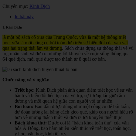
Chuyên mục:
Kinh Dịch
In bài này
1. Kinh Dịch:
là một bộ sách cổ xưa của Trung Quốc, vừa là một hệ thống triết
học, vừa là một công cụ bói toán dựa trên sự biến đổi của vạn vật
qua hai trạng thái âm và dương
. Sách chứa đựng sự thông thái về vũ
trụ, nhân sinh và đưa ra những lời khuyên về cuộc sống thông qua
64 quẻ dịch, mỗi quẻ được tạo thành từ 8 quái cơ bản.
Chức năng và ý nghĩa:
Triết học:
Kinh Dịch phản ánh quan điểm triết học về sự vận
hành và biến đổi liên tục của vũ trụ, sự tương tác giữa âm
dương và mối quan hệ giữa con người với tự nhiên.
Bói toán:
Ban đầu được dùng như một công cụ để bói toán,
dự đoán tương lai bằng cách gieo quẻ, giúp con người hiểu rõ
hơn về những thách thức và đưa ra lời khuyên thiết thực.
Bách khoa thư:
Được coi là "bách khoa toàn thư" của văn
hóa Á Đông, bao hàm nhiều kiến thức về triết học, toán học,
y học, văn học, kinh tế, v.v.
.