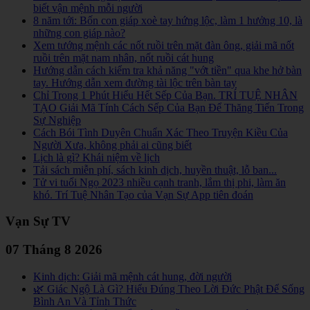
biết vận mệnh mỗi người
8 năm tới: Bốn con giáp xoè tay hứng lộc, làm 1 hưởng 10, là
những con giáp nào?
Xem tướng mệnh các nốt ruồi trên mặt đàn ông, giải mã nốt
ruồi trên mặt nam nhân, nốt ruồi cát hung
Hướng dẫn cách kiểm tra khả năng "vớt tiền" qua khe hở bàn
tay. Hướng dẫn xem đường tài lộc trên bàn tay
Chỉ Trong 1 Phút Hiểu Hết Sếp Của Bạn. TRÍ TUỆ NHÂN
TẠO Giải Mã Tính Cách Sếp Của Bạn Để Thăng Tiến Trong
Sự Nghiệp
Cách Bói Tình Duyên Chuẩn Xác Theo Truyện Kiều Của
Người Xưa, không phải ai cũng biết
Lịch là gì? Khái niệm về lịch
Tải sách miễn phí, sách kinh dịch, huyền thuật, lỗ ban...
Tử vi tuổi Ngọ 2023 nhiều cạnh tranh, lắm thị phi, làm ăn
khó. Trí Tuệ Nhân Tạo của Vạn Sự App tiên đoán
Vạn Sự TV
07 Tháng 8 2026
Kinh dịch: Giải mã mệnh cát hung, đời người
🌿 Giác Ngộ Là Gì? Hiểu Đúng Theo Lời Đức Phật Để Sống
Bình An Và Tỉnh Thức