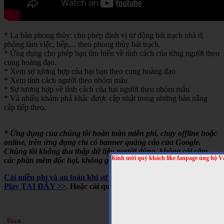
* La bàn phong thủy: cho phép định vị tự động bát trạch nhà ở,
phòng làm việc, bếp,... theo phong thủy bát trạch.
* Ứng dụng cho phép bạn tìm hiểu về tính cách của từng người theo
cung hoàng đạo.
* Xem sự tương hợp của hai bạn theo cung hoàng đạo
* Xem tính cách người theo nhóm máu
* Sự tương hợp về tính cách của hai người theo nhóm máu
* Và nhiều khám phá khác được cập nhật trong những bản nâng
cấp tiếp theo.
* Ứng dụng của chúng tôi hoàn toàn miễn phí, chạy offline hoặc
online, trên ứng dụng chỉ có banner quảng cáo của Google.
Chúng tôi không thu thập dữ liệu người dùng, không cài cắm
Kính mời quý khách like fanpage ủng hộ V
các phần mềm độc hại, không gây tốn pin,...
Cài miễn phí và an toàn khi sử dụng cho Android, trên Google
Play TẠI ĐÂY >>
.
Hoặc cài qua mã QRCODE sau