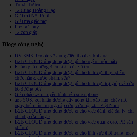
Tử vi, Tứ trụ
12 Cung Hoàng Đạo
Giải mã Nốt Ruồi
Giải mã giấc mơ
Phong Thủy
12 con giáp
Blogs công nghệ
DV SMS Remote sử dụng điện thoại cả khi quên
B2B CLOUD ứng dụng được gì cho ngành nội thất?
Khám phá những điều bí ẩn của vũ trụ
B2B CLOUD ứng dụng được gì cho lĩnh vực thực phẩm
chức năng, dược phẩm, sữa?
B2B CLOUD ứng dụng được gì cho lĩnh vực trợ giúp và cứu
hộ đường bộ?
Giải pháp xem truyền hình trên smartphone
app SOS, gọi khẩn đường dây nóng khi gặp nạn, cháy nổ,
nguy hiểm tính mạng, cấp cứu, cứu hộ,...tại Việt Nam
B2B CLOUD ứng dụng được gì cho việc đánh giá đại lý, chi
nhánh, cửa hàng ?
B2B CLOUD ứng dụng được gì cho việc quảng cáo, PR sản
phẩm?
B2B CLOUD ứng dụng được gì cho lĩnh vực thời trang, may