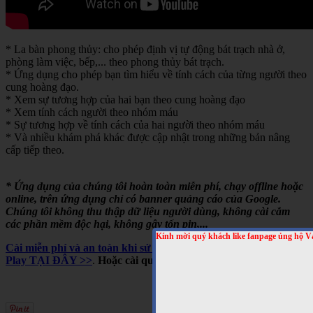
* La bàn phong thủy: cho phép định vị tự động bát trạch nhà ở,
phòng làm việc, bếp,... theo phong thủy bát trạch.
* Ứng dụng cho phép bạn tìm hiểu về tính cách của từng người theo
cung hoàng đạo.
* Xem sự tương hợp của hai bạn theo cung hoàng đạo
* Xem tính cách người theo nhóm máu
* Sự tương hợp về tính cách của hai người theo nhóm máu
* Và nhiều khám phá khác được cập nhật trong những bản nâng
cấp tiếp theo.
* Ứng dụng của chúng tôi hoàn toàn miễn phí, chạy offline hoặc
online, trên ứng dụng chỉ có banner quảng cáo của Google.
Chúng tôi không thu thập dữ liệu người dùng, không cài cắm
các phần mềm độc hại, không gây tốn pin,...
Kính mời quý khách like fanpage ủng hộ V
Cài miễn phí và an toàn khi sử dụng cho Android, trên Google
Play TẠI ĐÂY >>
.
Hoặc cài qua mã QRCODE sau