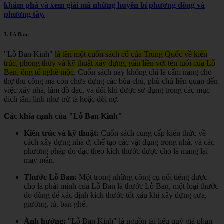
khám phá và xem giải mã những huyền bí phương đông và
phương tây.
3.
Lỗ Ban
.
"Lỗ Ban Kinh"
là tên một cuốn sách cổ của Trung Quốc về kiến
trúc, phong thủy và kỹ thuật xây dựng, gắn liền với tên tuổi của Lỗ
Ban, ông tổ nghề mộc
.
Cuốn sách này không chỉ là cẩm nang cho
thợ thủ công mà còn chứa đựng các bùa chú, phù chú liên quan đến
việc xây nhà, làm đồ đạc, và đôi khi được sử dụng trong các mục
đích tâm linh như trừ tà hoặc đòi nợ.
Các khía cạnh của "Lỗ Ban Kinh"
Kiến trúc và kỹ thuật:
Cuốn sách cung cấp kiến thức về
cách xây dựng nhà ở, chế tạo các vật dụng trong nhà, và các
phương pháp đo đạc theo kích thước được cho là mang lại
may mắn.
Thước Lỗ Ban:
Một trong những công cụ nổi tiếng được
cho là phát minh của Lỗ Ban là thước Lỗ Ban, một loại thước
đo dùng để xác định kích thước tốt xấu khi xây dựng cửa,
giường, tủ, bàn ghế.
Ảnh hưởng:
"Lỗ Ban Kinh" là nguồn tài liệu quý giá phản