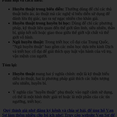
Phân loại và cách hiểu:
Huyền thuật trong biểu diễn:
Thường dùng để chỉ các thủ
thuật biến ảo, ảo thuật mà các nghệ sĩ biểu diễn sử dụng để
đánh lừa thị giác, tạo ra sự ngạc nhiên cho khán giả.
Huyền thuật trong huyền bí học:
Dùng để chỉ các phương
pháp, kỹ thuật liên quan đến thế giới tâm linh, siêu nhiên, thần
bí, giúp kết nối hoặc giao thoa giữa thế giới vật chất và thế
giới vô hình.
Ngũ huyền thuật:
Trong triết học cổ đại của Trung Quốc,
"Ngũ huyền thuật" bao gồm các môn học dựa trên kinh Dịch
và triết học cổ đại để giải thích quy luật vận hành của vũ trụ,
vận mệnh con người.
Tóm lại:
Huyền thuật
mang hai ý nghĩa chính: một là kỹ thuật biểu
diễn ảo thuật, hai là phương pháp giải thích các hiện tượng
siêu nhiên, huyền bí.
Ý nghĩa của "huyền thuật" phụ thuộc vào ngữ cảnh sử dụng,
có thể là một hình thức giải trí hoặc là một phần của các tín
ngưỡng, triết học.
Quý thính giả nhớ đăng ký kênh và chia sẻ bài, để ủng hộ Vạn
Sự làm thêm nhiều clip bổ ích nhé! Truy cập website Vạn Sự để