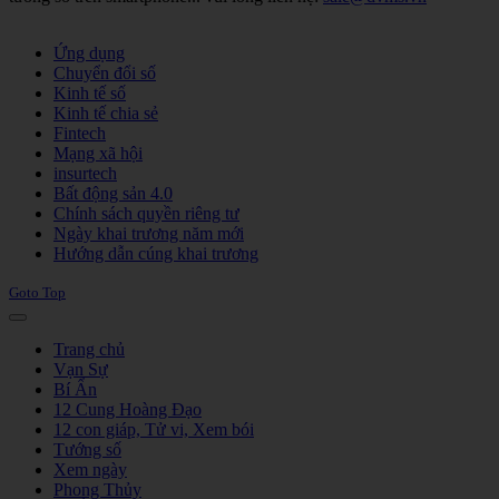
Joomla! 3 Templates
Ứng dụng
Chuyển đổi số
Kinh tế số
Kinh tế chia sẻ
Fintech
Mạng xã hội
insurtech
Bất động sản 4.0
Chính sách quyền riêng tư
Ngày khai trương năm mới
Hướng dẫn cúng khai trương
Goto Top
Trang chủ
Vạn Sự
Bí Ẩn
12 Cung Hoàng Đạo
12 con giáp, Tử vi, Xem bói
Tướng số
Xem ngày
Phong Thủy