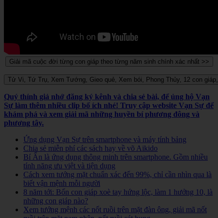
Quý thính giả nhớ đăng ký kênh và chia sẻ bài, để ủng hộ Vạn
Sự làm thêm nhiều clip bổ ích nhé! Truy cập website Vạn Sự để
khám phá và xem giải mã những huyền bí phương đông và
phương tây.
Ứng dụng Vạn Sự trên smartphone và máy tính bảng
Chia sẻ miễn phí các sách hay về võ Aikido
Bí Ẩn là ứng dụng thông minh trên smartphone. Gồm nhiều
tính năng ưu việt và tiện dụng
Cách xem tướng mặt chuẩn xác đến 99%, chỉ cần nhìn qua là
biết vận mệnh mỗi người
8 năm tới: Bốn con giáp xoè tay hứng lộc, làm 1 hưởng 10, là
những con giáp nào?
Xem tướng mệnh các nốt ruồi trên mặt đàn ông, giải mã nốt