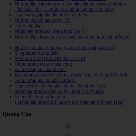
Những điều cấm kỵ trong bày đặt chậu hoa trong phòng –
Tính cách của 12 chòm sao giống loại nhạc cụ nào?
Top 3 con giáp lận đận khi lập nghiệp
Những câu đối hay ngày Tết
Tử vi vấn đáp
Nhận biết tướng tai ương theo Ma-Y –
Hướng dẫn chọn vòng tay thạch anh tím hợp mệnh, hợp tuổi
–
Những “bí kíp” giúp bạn giàu có hơn trong năm mới
Ý nghĩa sao Long Đức
SAO LÂM QUAN TRONG TỬ VI
Chọn hướng tốt cho ban công
Xem tướng tai của trẻ em –
Bí ẩn bóng ma tóc dài chuyên rượt "ô tô" đi đêm ở Hà Nội
Xem tướng đàn bà khắc chồng –
Trang trí đồ vật hóa giải "đại kị" đất khuyết góc
Nói năng từ tốn chậm rãi ấy chính là quý nhân
Xem tuổi chọn hướng nhà –
Lại một lần nữa chữ L ngược gây thảm án ở Thanh Hóa?
Quảng Cáo