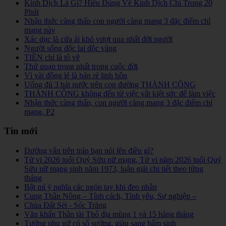
Kinh Dịch Là Gì? Hiểu Đúng Về Kinh Dịch Chỉ Trong 20
Phút
Nhận thức càng thấp con người càng mang 3 đặc điểm chí
mạng này
Xác dục là cửa ải khó vượt qua nhất đời người
Người sống độc lai độc vãng
TIỀN chỉ là tô vẽ
Thứ quạn trọng nhất trong cuộc đời
Vì vài đồng lẻ là bán rẻ linh hồn
Uống đủ 3 bát nước trên con đường THÀNH CÔNG
THÀNH CÔNG không đến từ việc vắt kiệt sức để làm việc
Nhận thức càng thấp, con người càng mang 3 đặc điểm chí
mạng, P2
Tin mới
Đường vân trên trán bạn nói lên điều gì?
Tử vi 2026 tuổi Quý Sửu nữ mạng, Tử vi năm 2026 tuổi Quý
Sửu nữ mạng sinh năm 1973, luận giải chi tiết theo từng
tháng
Bật mí ý nghĩa các ngón tay khi đeo nhẫn
Cung Thần Nông – Tính cách, Tình yêu, Sự nghiệp –
Chùa Đất Sét - Sóc Trăng
Văn khấn Thần tài Thổ địa mùng 1 và 15 hàng tháng
Tướng phụ nữ có số sướng, giàu sang bẩm sinh