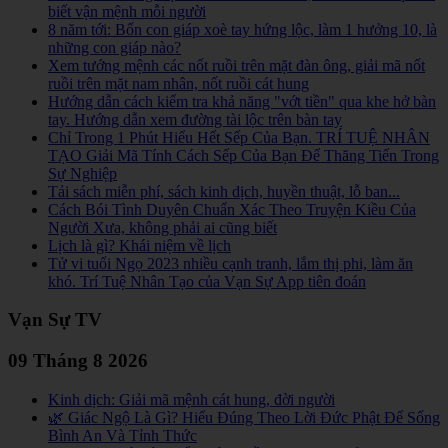
biết vận mệnh mỗi người
8 năm tới: Bốn con giáp xoè tay hứng lộc, làm 1 hưởng 10, là
những con giáp nào?
Xem tướng mệnh các nốt ruồi trên mặt đàn ông, giải mã nốt
ruồi trên mặt nam nhân, nốt ruồi cát hung
Hướng dẫn cách kiểm tra khả năng "vớt tiền" qua khe hở bàn
tay. Hướng dẫn xem đường tài lộc trên bàn tay
Chỉ Trong 1 Phút Hiểu Hết Sếp Của Bạn. TRÍ TUỆ NHÂN
TẠO Giải Mã Tính Cách Sếp Của Bạn Để Thăng Tiến Trong
Sự Nghiệp
Tải sách miễn phí, sách kinh dịch, huyền thuật, lỗ ban...
Cách Bói Tình Duyên Chuẩn Xác Theo Truyện Kiều Của
Người Xưa, không phải ai cũng biết
Lịch là gì? Khái niệm về lịch
Tử vi tuổi Ngọ 2023 nhiều cạnh tranh, lắm thị phi, làm ăn
khó. Trí Tuệ Nhân Tạo của Vạn Sự App tiên đoán
Vạn Sự TV
09 Tháng 8 2026
Kinh dịch: Giải mã mệnh cát hung, đời người
🌿 Giác Ngộ Là Gì? Hiểu Đúng Theo Lời Đức Phật Để Sống
Bình An Và Tỉnh Thức