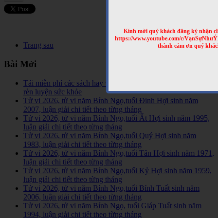
Kính mời quý khách đăng ký nhận cl
https://www.youtube.com/c/VạnSựNhư
Trang sau
thành cảm ơn quý khác
Bài Mới
Tải miễn phí các sách hay về tinh hoa võ học trên Thế Giới,
rèn luyện sức khỏe
Tử vi 2026, tử vi năm Bính Ngọ,tuổi Đinh Hợi sinh năm
2007, luận giải chi tiết theo từng tháng
Tử vi 2026, tử vi năm Bính Ngọ,tuổi Ất Hợi sinh năm 1995,
luận giải chi tiết theo từng tháng
Tử vi 2026, tử vi năm Bính Ngọ,tuổi Quý Hợi sinh năm
1983, luận giải chi tiết theo từng tháng
Tử vi 2026, tử vi năm Bính Ngọ,tuổi Tân Hợi sinh năm 1971,
luận giải chi tiết theo từng tháng
Tử vi 2026, tử vi năm Bính Ngọ,tuổi Kỷ Hợi sinh năm 1959,
luận giải chi tiết theo từng tháng
Tử vi 2026, tử vi năm Bính Ngọ,tuổi Bính Tuất sinh năm
2006, luận giải chi tiết theo từng tháng
Tử vi 2026, tử vi năm Bính Ngọ, tuổi Giáp Tuất sinh năm
1994, luận giải chi tiết theo từng tháng