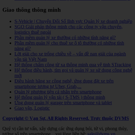
Giao thông thông minh
S-Vehicle | Chuyển Đổi Số lĩnh vực Quản lý xe doanh nghiệp
SGO Giải pháp thông minh cho các công ty vận chuyển,
logistics thuê ngoài
Phần mềm quản lý xe thường có những tính năng gì?
Phần mềm quản lý cho thuê xe ô tô thường có những tính
năng gì?
Lời giải cho xe trống chiều về – vấn đề nan giải của ngành
vận tải Việt Nam
Hệ thống chấm công từ xa thông minh qua vệ tinh STracking
Hệ thống điều hành, tìm gọi và quản lý xe sử dụng công nghệ
mới
Điều hành hãng xe công nghệ, ứng dụng đặt xe trên
smartphone tương tự Uber, Grab,...
Quản lý phương tiện cá nhân trên smartphone
Hệ thống quản lý vận tải ( S-TMS ) thông minh
Ứng dụng quản lý garage trên smartphone và tablet
Giao vận, Logistic
Copyright © Vạn Sự. All Rights Reserved.
Trực thuộc DVMS
Quý vị cần tư vấn, xây dựng các ứng dụng bói, tử vi, phong thủy,
tướng số trên smartphone... vui lòng liên hệ:
sale@dvms.vn