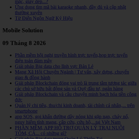
mặc, giày dép...?
Ứng dụng tìm mã bài karaoke nhanh, đầy đủ và cập nhật
thường xuyên
Từ Điển Ngôn Ngữ Ký Hiệu
Mobile Solution
09 Tháng 8 2026
Phần mềm hội nghị truyền hình trực tuyến,họp trực tuyến
điện toán đám mây
Giải pháp Big data cho lĩnh vực Bán Lẻ
Mạng Xã Hội Chuyên Ngành | Tư vấn, xây dựng, chuyển
giao & đồng hành
Giải pháp Blockchain đóng vai trò là trung tâm tương tác giữa
các chủ sở hữu bất động sản và Quỹ đầu tư, ngân hàng
Giải pháp Blockchain và câu chuyện minh bạch hóa tiền công
đức
Quản lý chi tiêu, thu/chi kinh doanh, tài chính cá nhân,... trên
smartphone
app SOS, gọi khẩn đường dây nóng khi gặp nạn, cháy nổ,
nguy hiểm tính mạng, cấp cứu, cứu hộ,...tại Việt Nam
PHẦN MỀM, APP HỖ TRỢ QUẢN LÝ TRẠI NUÔI
TÔM, CÁ... có những gì?
Giải pháp Big data trong Quản Lý Thiên Tai