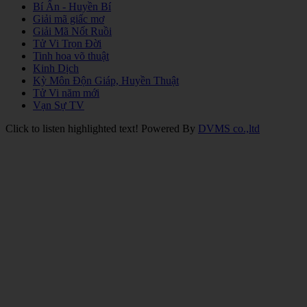
Bí Ẩn - Huyền Bí
Giải mã giấc mơ
Giải Mã Nốt Ruồi
Tử Vi Trọn Đời
Tinh hoa võ thuật
Kinh Dịch
Kỳ Môn Độn Giáp, Huyền Thuật
Tử Vi năm mới
Vạn Sự TV
Click to listen highlighted text!
Powered By
DVMS co.,ltd