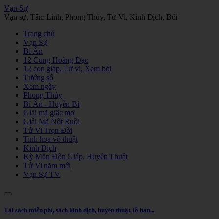
Vạn Sự
Vạn sự, Tâm Linh, Phong Thủy, Tử Vi, Kinh Dịch, Bói
Trang chủ
Vạn Sự
Bí Ẩn
12 Cung Hoàng Đạo
12 con giáp, Tử vi, Xem bói
Tướng số
Xem ngày
Phong Thủy
Bí Ẩn - Huyền Bí
Giải mã giấc mơ
Giải Mã Nốt Ruồi
Tử Vi Trọn Đời
Tinh hoa võ thuật
Kinh Dịch
Kỳ Môn Độn Giáp, Huyền Thuật
Tử Vi năm mới
Vạn Sự TV
Tải sách miễn phí, sách kinh dịch, huyền thuật, lỗ ban...