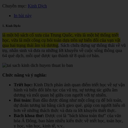
Chuyên mục:
Kinh Dịch
In bài này
1. Kinh Dịch:
là một bộ sách cổ xưa của Trung Quốc, vừa là một hệ thống triết
học, vừa là một công cụ bói toán dựa trên sự biến đổi của vạn vật
qua hai trạng thái âm và dương
. Sách chứa đựng sự thông thái về vũ
trụ, nhân sinh và đưa ra những lời khuyên về cuộc sống thông qua
64 quẻ dịch, mỗi quẻ được tạo thành từ 8 quái cơ bản.
Chức năng và ý nghĩa:
Triết học:
Kinh Dịch phản ánh quan điểm triết học về sự vận
hành và biến đổi liên tục của vũ trụ, sự tương tác giữa âm
dương và mối quan hệ giữa con người với tự nhiên.
Bói toán:
Ban đầu được dùng như một công cụ để bói toán,
dự đoán tương lai bằng cách gieo quẻ, giúp con người hiểu rõ
hơn về những thách thức và đưa ra lời khuyên thiết thực.
Bách khoa thư:
Được coi là "bách khoa toàn thư" của văn
hóa Á Đông, bao hàm nhiều kiến thức về triết học, toán học,
y học, văn học, kinh tế, v.v.
.