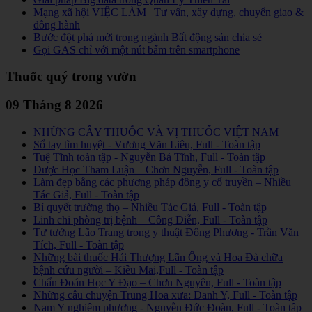
Mạng xã hội VIỆC LÀM | Tư vấn, xây dựng, chuyển giao &
đồng hành
Bước đột phá mới trong ngành Bất động sản chia sẻ
Gọi GAS chỉ với một nút bấm trên smartphone
Thuốc quý trong vườn
09 Tháng 8 2026
NHỮNG CÂY THUỐC VÀ VỊ THUỐC VIỆT NAM
Sổ tay tìm huyệt - Vương Văn Liêu, Full - Toàn tập
Tuệ Tĩnh toàn tập - Nguyễn Bá Tĩnh, Full - Toàn tập
Dược Học Tham Luận – Chơn Nguyễn, Full - Toàn tập
Làm đẹp bằng các phương pháp đông y cổ truyền – Nhiều
Tác Giả, Full - Toàn tập
Bí quyết trường thọ – Nhiều Tác Giả, Full - Toàn tập
Linh chi phòng trị bệnh – Công Diễn, Full - Toàn tập
Tư tưởng Lão Trang trong y thuật Đông Phương - Trần Văn
Tích, Full - Toàn tập
Những bài thuốc Hải Thượng Lãn Ông và Hoa Đà chữa
bệnh cứu người – Kiều Mai,Full - Toàn tập
Chẩn Đoán Học Y Đạo – Chơn Nguyên, Full - Toàn tập
Những câu chuyện Trung Hoa xưa: Danh Y, Full - Toàn tập
Nam Y nghiệm phương - Nguyễn Đức Đoàn, Full - Toàn tập