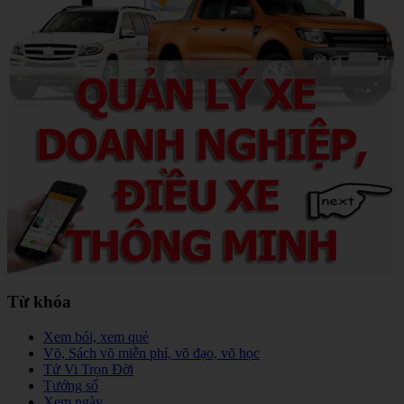
Từ khóa
Xem bói, xem quẻ
Võ, Sách võ miễn phí, võ đạo, võ học
Tử Vi Trọn Đời
Tướng số
Xem ngày