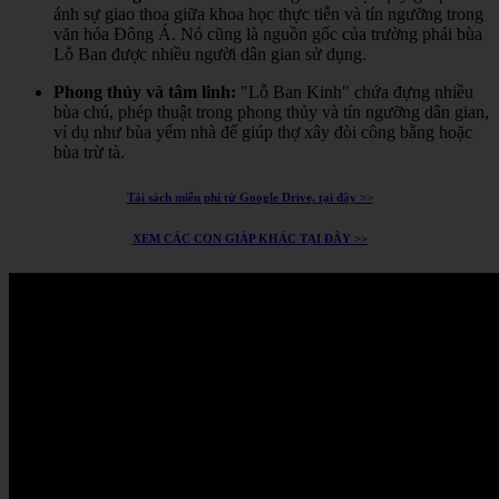
ánh sự giao thoa giữa khoa học thực tiễn và tín ngưỡng trong
văn hóa Đông Á.
Nó cũng là nguồn gốc của trường phái bùa
Lỗ Ban được nhiều người dân gian sử dụng.
Phong thủy và tâm linh:
"Lỗ Ban Kinh" chứa đựng nhiều
bùa chú, phép thuật trong phong thủy và tín ngưỡng dân gian,
ví dụ như bùa yểm nhà để giúp thợ xây đòi công bằng hoặc
bùa trừ tà.
Tải sách miễn phí từ Google Drive, tại đây >>
XEM CÁC CON GIÁP KHÁC TẠI ĐÂY >>