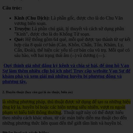
Cấu trúc:
Kinh (Chu Dịch):
Là phần gốc, được cho là do Chu Văn
vương biên soạn.
Truyện:
Là phần chú giải, lý thuyết và cách sử dụng phần
"Kinh", được cho là do Khổng Tử soạn.
Quẻ:
Hệ thống gồm 64 quẻ, mỗi quẻ được tạo thành từ sự kết
hợp của 8 quái cơ bản (Càn, Khôn, Chấn, Tốn, Khảm, Ly,
Cấn, Đoài), thể hiện các yếu tố cơ bản của vũ trụ. Mỗi quẻ có
sáu hào, với hai trạng thái âm (--) và dương (—).
Quý thính giả nhớ đăng ký kênh và chia sẻ bài, để ủng hộ Vạn
Sự làm thêm nhiều clip bổ ích nhé! Truy cập website Vạn Sự để
khám phá và xem giải mã những huyền bí phương đông và
phương tây.
2. Huyền thuật (hay còn gọi là ảo thuật, biến ảo)
là những phương pháp, thủ thuật được sử dụng để tạo ra những hiệu
ứng kỳ lạ, huyền bí hoặc các hiện tượng siêu nhiên, vượt ra ngoài
phạm vi hiểu biết thông thường
. Thuật ngữ này có thể được hiểu
theo nhiều cách khác nhau, từ các màn biểu diễn ma thuật cho đến
những phương thức liên quan đến thế giới tâm linh và huyền bí.