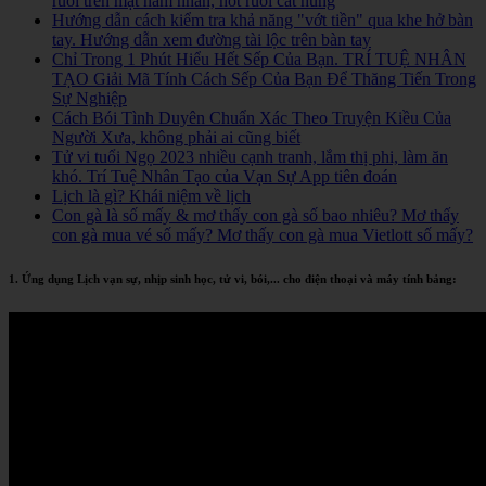
ruồi trên mặt nam nhân, nốt ruồi cát hung
Hướng dẫn cách kiểm tra khả năng "vớt tiền" qua khe hở bàn
tay. Hướng dẫn xem đường tài lộc trên bàn tay
Chỉ Trong 1 Phút Hiểu Hết Sếp Của Bạn. TRÍ TUỆ NHÂN
TẠO Giải Mã Tính Cách Sếp Của Bạn Để Thăng Tiến Trong
Sự Nghiệp
Cách Bói Tình Duyên Chuẩn Xác Theo Truyện Kiều Của
Người Xưa, không phải ai cũng biết
Tử vi tuổi Ngọ 2023 nhiều cạnh tranh, lắm thị phi, làm ăn
khó. Trí Tuệ Nhân Tạo của Vạn Sự App tiên đoán
Lịch là gì? Khái niệm về lịch
Con gà là số mấy & mơ thấy con gà số bao nhiêu? Mơ thấy
con gà mua vé số mấy? Mơ thấy con gà mua Vietlott số mấy?
1. Ứng dụng Lịch vạn sự, nhịp sinh học, tử vi, bói,... cho điện thoại và máy tính bảng: