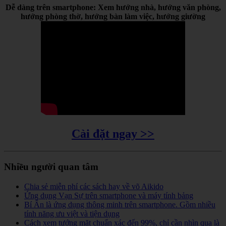
Dễ dàng trên smartphone: Xem hướng nhà, hướng văn phòng,
hướng phòng thờ, hướng bàn làm việc, hướng giường
Cài đặt ngay >>
Nhiều người quan tâm
Chia sẻ miễn phí các sách hay về võ Aikido
Ứng dụng Vạn Sự trên smartphone và máy tính bảng
Bí Ẩn là ứng dụng thông minh trên smartphone. Gồm nhiều
tính năng ưu việt và tiện dụng
Cách xem tướng mặt chuẩn xác đến 99%, chỉ cần nhìn qua là