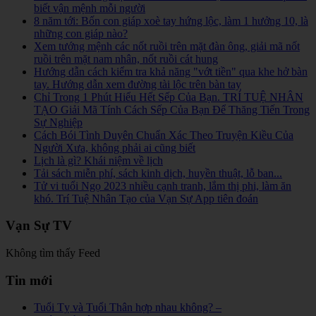
biết vận mệnh mỗi người
8 năm tới: Bốn con giáp xoè tay hứng lộc, làm 1 hưởng 10, là
những con giáp nào?
Xem tướng mệnh các nốt ruồi trên mặt đàn ông, giải mã nốt
ruồi trên mặt nam nhân, nốt ruồi cát hung
Hướng dẫn cách kiểm tra khả năng "vớt tiền" qua khe hở bàn
tay. Hướng dẫn xem đường tài lộc trên bàn tay
Chỉ Trong 1 Phút Hiểu Hết Sếp Của Bạn. TRÍ TUỆ NHÂN
TẠO Giải Mã Tính Cách Sếp Của Bạn Để Thăng Tiến Trong
Sự Nghiệp
Cách Bói Tình Duyên Chuẩn Xác Theo Truyện Kiều Của
Người Xưa, không phải ai cũng biết
Lịch là gì? Khái niệm về lịch
Tải sách miễn phí, sách kinh dịch, huyền thuật, lỗ ban...
Tử vi tuổi Ngọ 2023 nhiều cạnh tranh, lắm thị phi, làm ăn
khó. Trí Tuệ Nhân Tạo của Vạn Sự App tiên đoán
Vạn Sự TV
Không tìm thấy Feed
Tin mới
Tuổi Tỵ và Tuổi Thân hợp nhau không? –