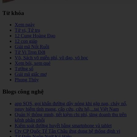
Từ khóa
Xem ngày
Tử vi, Tứ trụ
12 Cung Hoàng Đạo
12 con giáp
Giải mã Nốt Ruồi
Tử Vi Trọn Đời
Võ, Sách võ miễn phí, võ đạo, võ học
Xem bói, xem quẻ
Tướng số
Giải mã giấc mơ
Phong Thủy
Blogs công nghệ
app SOS, gọi khẩn đường dây nóng khi gặp nạn, cháy nổ,
nguy hiểm tính mạng, cấp cứu, cứu hộ,...tại Việt Nam
Quản lý thông minh, tiết kiệm chi phí, tăng doanh thu trên
kênh phân phối
Kiểm soát đường huyết bằng smartphone và tablet
Cty CP Quốc Tế Tân Châu ứng dụng hệ thống định vị
Từ Điển Ngôn Ngữ Ký Hiệu