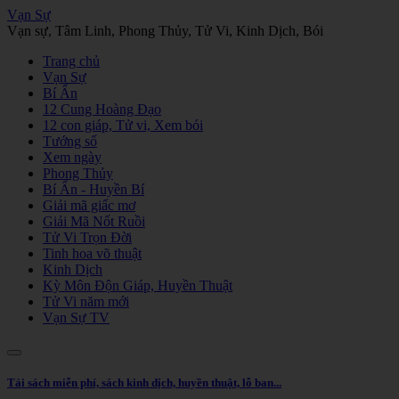
Vạn Sự
Vạn sự, Tâm Linh, Phong Thủy, Tử Vi, Kinh Dịch, Bói
Trang chủ
Vạn Sự
Bí Ẩn
12 Cung Hoàng Đạo
12 con giáp, Tử vi, Xem bói
Tướng số
Xem ngày
Phong Thủy
Bí Ẩn - Huyền Bí
Giải mã giấc mơ
Giải Mã Nốt Ruồi
Tử Vi Trọn Đời
Tinh hoa võ thuật
Kinh Dịch
Kỳ Môn Độn Giáp, Huyền Thuật
Tử Vi năm mới
Vạn Sự TV
Tải sách miễn phí, sách kinh dịch, huyền thuật, lỗ ban...