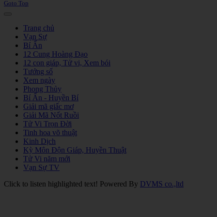
Goto Top
Trang chủ
Vạn Sự
Bí Ẩn
12 Cung Hoàng Đạo
12 con giáp, Tử vi, Xem bói
Tướng số
Xem ngày
Phong Thủy
Bí Ẩn - Huyền Bí
Giải mã giấc mơ
Giải Mã Nốt Ruồi
Tử Vi Trọn Đời
Tinh hoa võ thuật
Kinh Dịch
Kỳ Môn Độn Giáp, Huyền Thuật
Tử Vi năm mới
Vạn Sự TV
Click to listen highlighted text!
Powered By
DVMS co.,ltd