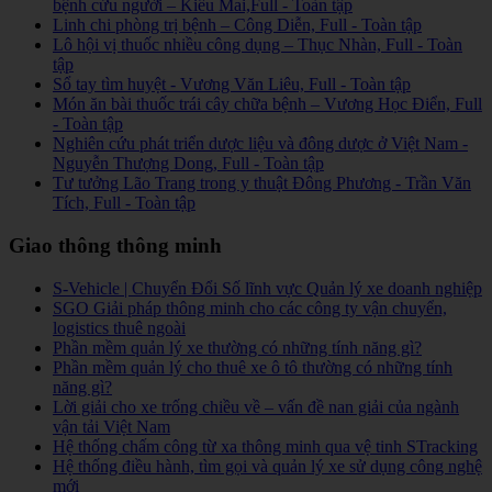
bệnh cứu người – Kiều Mai,Full - Toàn tập
Linh chi phòng trị bệnh – Công Diễn, Full - Toàn tập
Lô hội vị thuốc nhiều công dụng – Thục Nhàn, Full - Toàn
tập
Sổ tay tìm huyệt - Vương Văn Liêu, Full - Toàn tập
Món ăn bài thuốc trái cây chữa bệnh – Vương Học Điển, Full
- Toàn tập
Nghiên cứu phát triển dược liệu và đông dược ở Việt Nam -
Nguyễn Thượng Dong, Full - Toàn tập
Tư tưởng Lão Trang trong y thuật Đông Phương - Trần Văn
Tích, Full - Toàn tập
Giao thông thông minh
S-Vehicle | Chuyển Đổi Số lĩnh vực Quản lý xe doanh nghiệp
SGO Giải pháp thông minh cho các công ty vận chuyển,
logistics thuê ngoài
Phần mềm quản lý xe thường có những tính năng gì?
Phần mềm quản lý cho thuê xe ô tô thường có những tính
năng gì?
Lời giải cho xe trống chiều về – vấn đề nan giải của ngành
vận tải Việt Nam
Hệ thống chấm công từ xa thông minh qua vệ tinh STracking
Hệ thống điều hành, tìm gọi và quản lý xe sử dụng công nghệ
mới