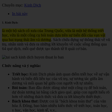
Chuyên mục:
Kinh Dịch
In bài này
1. Kinh Dịch:
là một bộ sách cổ xưa của Trung Quốc, vừa là một hệ thống triết
học, vừa là một công cụ bói toán dựa trên sự biến đổi của vạn vật
qua hai trạng thái âm và dương
. Sách chứa đựng sự thông thái về vũ
trụ, nhân sinh và đưa ra những lời khuyên về cuộc sống thông qua
64 quẻ dịch, mỗi quẻ được tạo thành từ 8 quái cơ bản.
Chức năng và ý nghĩa:
Triết học:
Kinh Dịch phản ánh quan điểm triết học về sự vận
hành và biến đổi liên tục của vũ trụ, sự tương tác giữa âm
dương và mối quan hệ giữa con người với tự nhiên.
Bói toán:
Ban đầu được dùng như một công cụ để bói toán,
dự đoán tương lai bằng cách gieo quẻ, giúp con người hiểu rõ
hơn về những thách thức và đưa ra lời khuyên thiết thực.
Bách khoa thư:
Được coi là "bách khoa toàn thư" của văn
hóa Á Đông, bao hàm nhiều kiến thức về triết học, toán học,
y học, văn học, kinh tế, v.v.
.