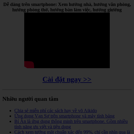
Dễ dàng trên smartphone: Xem hướng nhà, hướng văn phòng,
hướng phòng thờ, hướng bàn làm việc, hướng giường
Cài đặt ngay >>
Nhiều người quan tâm
Chia sẻ miễn phí các sách hay về võ Aikido
Ứng dụng Vạn Sự trên smartphone và máy tính bảng
Bí Ẩn là ứng dụng thông minh trên smartphone. Gồm nhiều
tính năng ưu việt và tiện dụng
Cách xem tướng mặt chuẩn xác đến 99%, chỉ cần nhìn qua là