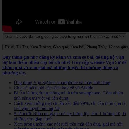
Quý thính giả nhớ đăng ký kênh và chia sẻ bài, để ủng hộ Vạn
Sự làm thêm nhiều clip bổ ích nhé! Truy cập website Vạn Sự để
khám phá và xem giải mã những huyền bí phương đông và
phương tây.
Ứng dụng Vạn Sự trên smartphone và máy tính bảng
Chia sẻ miễn phí các sách hay về võ Aikido
Bí Ẩn là ứng dụng thông minh trên smartphone. Gồm nhiều
tính năng ưu việt và tiện dụng
Cách xem tướng mặt chuẩn xác đến 99%, chỉ cần nhìn qua là
biết vận mệnh mỗi người
8 năm tới: Bốn con giáp xoè tay hứng lộc, làm 1 hưởng 10, là
những con giáp nào?
Xem tướng mệnh các nốt ruồi trên mặt đàn ông, giải mã nốt