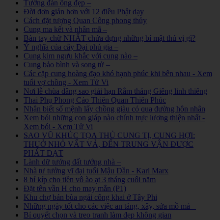
Tướng đàn ông đẹp –
Đời đơn giản hơn với 12 điều Phật dạy
Cách đặt tượng Quan Công phong thủy
Cung ma kết và nhân mã –
Bàn tay chữ NHẤT chứa đựng những bí mật thú vị gì?
Ý nghĩa của cây Đại phú gia –
Cung kim ngưu khắc với cung nào –
Cung bảo bình và song tử –
Các cặp cung hoàng đạo khó hạnh phúc khi bên nhau - Xem
tuổi vợ chồng - Xem Tử Vi
Nơi lễ chùa dâng sao giải hạn Rằm tháng Giêng linh thiêng
Thai Phụ Phong Cáo Thiên Quan Thiên Phúc
Nhận biết số mệnh lấy chồng giàu có qua đường hôn nhân
Xem bói những con giáp nào chính trực lương thiện nhất -
Xem bói - Xem Tử Vi
SAO VŨ KHÚC TỌA THỦ CUNG TỊ, CUNG HỢI:
THUỞ NHỎ VẤT VẢ, ĐẾN TRUNG VẬN ĐƯỢC
PHÁT ĐẠT
Lành dữ tướng đất tướng nhà –
Nhà tư tưởng vĩ đại tuổi Mậu Dần - Karl Marx
8 bí kíp cho tiền vô ào ạt 3 tháng cuối năm
Đặt tên vần H cho may mắn (P1)
Khu chợ bán bùa ngải công khai ở Tây Phi
Những ngày tốt cho các việc an táng, xây, sửa mồ mả –
Bí quyết chọn và treo tranh làm đẹp không gian