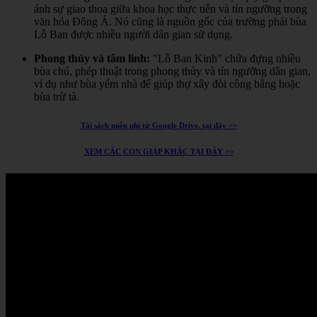
ánh sự giao thoa giữa khoa học thực tiễn và tín ngưỡng trong
văn hóa Đông Á.
Nó cũng là nguồn gốc của trường phái bùa
Lỗ Ban được nhiều người dân gian sử dụng.
Phong thủy và tâm linh:
"Lỗ Ban Kinh" chứa đựng nhiều
bùa chú, phép thuật trong phong thủy và tín ngưỡng dân gian,
ví dụ như bùa yểm nhà để giúp thợ xây đòi công bằng hoặc
bùa trừ tà.
Tải sách miễn phí từ Google Drive, tại đây >>
XEM CÁC CON GIÁP KHÁC TẠI ĐÂY >>