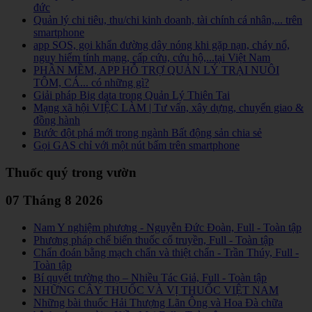
đức
Quản lý chi tiêu, thu/chi kinh doanh, tài chính cá nhân,... trên
smartphone
app SOS, gọi khẩn đường dây nóng khi gặp nạn, cháy nổ,
nguy hiểm tính mạng, cấp cứu, cứu hộ,...tại Việt Nam
PHẦN MỀM, APP HỖ TRỢ QUẢN LÝ TRẠI NUÔI
TÔM, CÁ... có những gì?
Giải pháp Big data trong Quản Lý Thiên Tai
Mạng xã hội VIỆC LÀM | Tư vấn, xây dựng, chuyển giao &
đồng hành
Bước đột phá mới trong ngành Bất động sản chia sẻ
Gọi GAS chỉ với một nút bấm trên smartphone
Thuốc quý trong vườn
07 Tháng 8 2026
Nam Y nghiệm phương - Nguyễn Đức Đoàn, Full - Toàn tập
Phương pháp chế biến thuốc cổ truyền, Full - Toàn tập
Chẩn đoán bằng mạch chẩn và thiệt chẩn - Trần Thúy, Full -
Toàn tập
Bí quyết trường thọ – Nhiều Tác Giả, Full - Toàn tập
NHỮNG CÂY THUỐC VÀ VỊ THUỐC VIỆT NAM
Những bài thuốc Hải Thượng Lãn Ông và Hoa Đà chữa