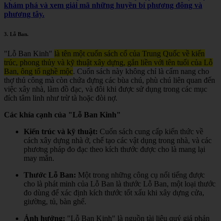
khám phá và xem giải mã những huyền bí phương đông và
phương tây.
3.
Lỗ Ban
.
"Lỗ Ban Kinh"
là tên một cuốn sách cổ của Trung Quốc về kiến
trúc, phong thủy và kỹ thuật xây dựng, gắn liền với tên tuổi của Lỗ
Ban, ông tổ nghề mộc
.
Cuốn sách này không chỉ là cẩm nang cho
thợ thủ công mà còn chứa đựng các bùa chú, phù chú liên quan đến
việc xây nhà, làm đồ đạc, và đôi khi được sử dụng trong các mục
đích tâm linh như trừ tà hoặc đòi nợ.
Các khía cạnh của "Lỗ Ban Kinh"
Kiến trúc và kỹ thuật:
Cuốn sách cung cấp kiến thức về
cách xây dựng nhà ở, chế tạo các vật dụng trong nhà, và các
phương pháp đo đạc theo kích thước được cho là mang lại
may mắn.
Thước Lỗ Ban:
Một trong những công cụ nổi tiếng được
cho là phát minh của Lỗ Ban là thước Lỗ Ban, một loại thước
đo dùng để xác định kích thước tốt xấu khi xây dựng cửa,
giường, tủ, bàn ghế.
Ảnh hưởng:
"Lỗ Ban Kinh" là nguồn tài liệu quý giá phản