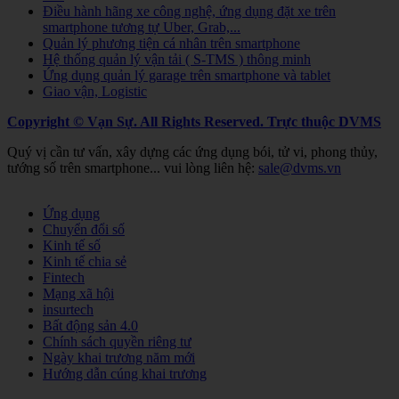
Điều hành hãng xe công nghệ, ứng dụng đặt xe trên
smartphone tương tự Uber, Grab,...
Quản lý phương tiện cá nhân trên smartphone
Hệ thống quản lý vận tải ( S-TMS ) thông minh
Ứng dụng quản lý garage trên smartphone và tablet
Giao vận, Logistic
Copyright © Vạn Sự. All Rights Reserved.
Trực thuộc DVMS
Quý vị cần tư vấn, xây dựng các ứng dụng bói, tử vi, phong thủy,
tướng số trên smartphone... vui lòng liên hệ:
sale@dvms.vn
Joomla! 3 Templates
Ứng dụng
Chuyển đổi số
Kinh tế số
Kinh tế chia sẻ
Fintech
Mạng xã hội
insurtech
Bất động sản 4.0
Chính sách quyền riêng tư
Ngày khai trương năm mới
Hướng dẫn cúng khai trương