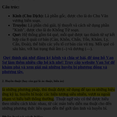
Cấu trúc:
Kinh (Chu Dịch):
Là phần gốc, được cho là do Chu Văn
vương biên soạn.
Truyện:
Là phần chú giải, lý thuyết và cách sử dụng phần
"Kinh", được cho là do Khổng Tử soạn.
Quẻ:
Hệ thống gồm 64 quẻ, mỗi quẻ được tạo thành từ sự kết
hợp của 8 quái cơ bản (Càn, Khôn, Chấn, Tốn, Khảm, Ly,
Cấn, Đoài), thể hiện các yếu tố cơ bản của vũ trụ. Mỗi quẻ có
sáu hào, với hai trạng thái âm (--) và dương (—).
Quý thính giả nhớ đăng ký kênh và chia sẻ bài, để ủng hộ Vạn
Sự làm thêm nhiều clip bổ ích nhé! Truy cập website Vạn Sự để
khám phá và xem giải mã những huyền bí phương đông và
phương tây.
2. Huyền thuật (hay còn gọi là ảo thuật, biến ảo)
là những phương pháp, thủ thuật được sử dụng để tạo ra những hiệu
ứng kỳ lạ, huyền bí hoặc các hiện tượng siêu nhiên, vượt ra ngoài
phạm vi hiểu biết thông thường
. Thuật ngữ này có thể được hiểu
theo nhiều cách khác nhau, từ các màn biểu diễn ma thuật cho đến
những phương thức liên quan đến thế giới tâm linh và huyền bí.