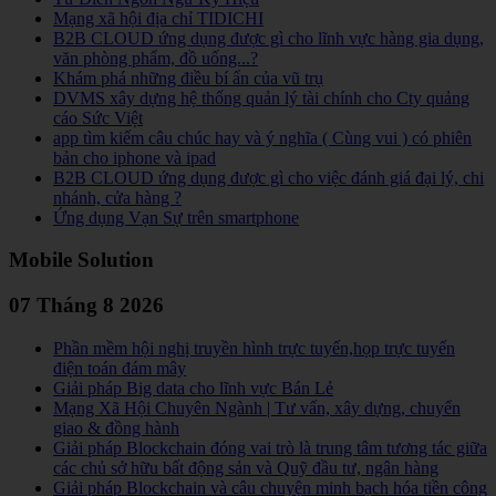
Mạng xã hội địa chỉ TIDICHI
B2B CLOUD ứng dụng được gì cho lĩnh vực hàng gia dụng,
văn phòng phẩm, đồ uống...?
Khám phá những điều bí ẩn của vũ trụ
DVMS xây dựng hệ thống quản lý tài chính cho Cty quảng
cáo Sức Việt
app tìm kiếm câu chúc hay và ý nghĩa ( Cùng vui ) có phiên
bản cho iphone và ipad
B2B CLOUD ứng dụng được gì cho việc đánh giá đại lý, chi
nhánh, cửa hàng ?
Ứng dụng Vạn Sự trên smartphone
Mobile Solution
07 Tháng 8 2026
Phần mềm hội nghị truyền hình trực tuyến,họp trực tuyến
điện toán đám mây
Giải pháp Big data cho lĩnh vực Bán Lẻ
Mạng Xã Hội Chuyên Ngành | Tư vấn, xây dựng, chuyển
giao & đồng hành
Giải pháp Blockchain đóng vai trò là trung tâm tương tác giữa
các chủ sở hữu bất động sản và Quỹ đầu tư, ngân hàng
Giải pháp Blockchain và câu chuyện minh bạch hóa tiền công