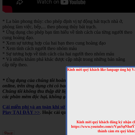
* La bàn phong thủy: cho phép định vị tự động bát trạch nhà ở,
phòng làm việc, bếp,... theo phong thủy bát trạch.
* Ứng dụng cho phép bạn tìm hiểu về tính cách của từng người theo
cung hoàng đạo.
* Xem sự tương hợp của hai bạn theo cung hoàng đạo
* Xem tính cách người theo nhóm máu
* Sự tương hợp về tính cách của hai người theo nhóm máu
* Và nhiều khám phá khác được cập nhật trong những bản nâng
cấp tiếp theo.
Kính mời quý khách like fanpage ủng hộ V
* Ứng dụng của chúng tôi hoàn toàn miễn phí, chạy offline hoặc
online, trên ứng dụng chỉ có banner quảng cáo của Google.
Chúng tôi không thu thập dữ liệu người dùng, không cài cắm
các phần mềm độc hại, không gây tốn pin,...
Cài miễn phí và an toàn khi sử dụng cho Android, trên Google
Play TẠI ĐÂY >>
.
Hoặc cài qua mã QRCODE sau
Kính mời quý khách đăng ký nhận cl
https://www.youtube.com/c/VạnSựNhư
thành cảm ơn quý khác