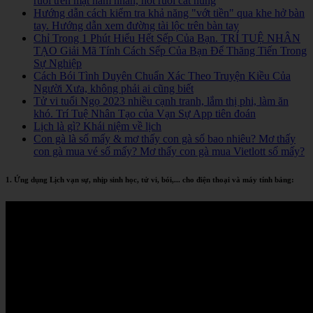
ruồi trên mặt nam nhân, nốt ruồi cát hung
Hướng dẫn cách kiểm tra khả năng "vớt tiền" qua khe hở bàn
tay. Hướng dẫn xem đường tài lộc trên bàn tay
Chỉ Trong 1 Phút Hiểu Hết Sếp Của Bạn. TRÍ TUỆ NHÂN
TẠO Giải Mã Tính Cách Sếp Của Bạn Để Thăng Tiến Trong
Sự Nghiệp
Cách Bói Tình Duyên Chuẩn Xác Theo Truyện Kiều Của
Người Xưa, không phải ai cũng biết
Tử vi tuổi Ngọ 2023 nhiều cạnh tranh, lắm thị phi, làm ăn
khó. Trí Tuệ Nhân Tạo của Vạn Sự App tiên đoán
Lịch là gì? Khái niệm về lịch
Con gà là số mấy & mơ thấy con gà số bao nhiêu? Mơ thấy
con gà mua vé số mấy? Mơ thấy con gà mua Vietlott số mấy?
1. Ứng dụng Lịch vạn sự, nhịp sinh học, tử vi, bói,... cho điện thoại và máy tính bảng: