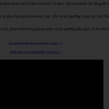
à phát minh của Lỗ Ban là thước Lỗ Ban, một loại thước đo dùng để xá
h sự giao thoa giữa khoa học thực tiễn và tín ngưỡng trong văn hóa Đ
chú, phép thuật trong phong thủy và tín ngưỡng dân gian, ví dụ như 
Tải sách miễn phí từ Google Drive, tại đây >>
XEM CÁC CON GIÁP KHÁC TẠI ĐÂY >>