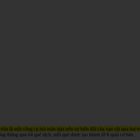
 vừa là một công cụ bói toán dựa trên sự biến đổi của vạn vật qua hai 
ống thông qua 64 quẻ dịch, mỗi quẻ được tạo thành từ 8 quái cơ bản.