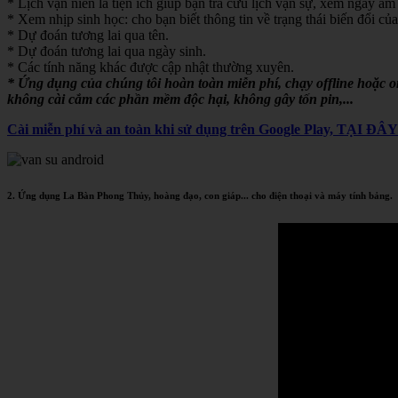
* Lịch vạn niên là tiện ích giúp bạn tra cứu lịch vạn sự, xem ngày âm 
* Xem nhịp sinh học: cho bạn biết thông tin về trạng thái biến đổi của
* Dự đoán tương lai qua tên.
* Dự đoán tương lai qua ngày sinh.
* Các tính năng khác được cập nhật thường xuyên.
* Ứng dụng của chúng tôi hoàn toàn miễn phí, chạy offline hoặc 
không cài cắm các phần mềm độc hại, không gây tốn pin,...
Cài miễn phí và an toàn khi sử dụng trên Google Play, TẠI ĐÂ
2. Ứng dụng La Bàn Phong Thủy, hoàng đạo, con giáp... cho điện thoại và máy tính bảng.