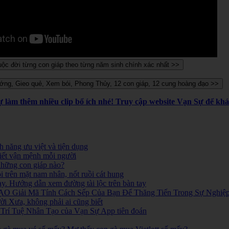
Sự làm thêm nhiều clip bổ ích nhé! Truy cập website Vạn Sự để k
 năng ưu việt và tiện dụng
iết vận mệnh mỗi người
 những con giáp nào?
i trên mặt nam nhân, nốt ruồi cát hung
ay. Hướng dẫn xem đường tài lộc trên bàn tay
O Giải Mã Tính Cách Sếp Của Bạn Để Thăng Tiến Trong Sự Nghiệ
 Xưa, không phải ai cũng biết
ó. Trí Tuệ Nhân Tạo của Vạn Sự App tiên đoán