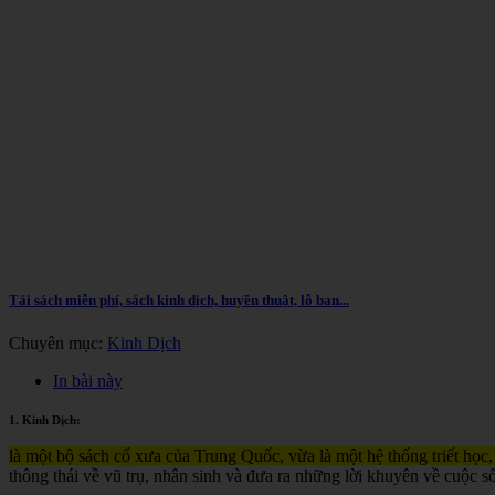
Tải sách miễn phí, sách kinh dịch, huyền thuật, lỗ ban...
Chuyên mục:
Kinh Dịch
In bài này
1. Kinh Dịch:
là một bộ sách cổ xưa của Trung Quốc, vừa là một hệ thống triết học,
thông thái về vũ trụ, nhân sinh và đưa ra những lời khuyên về cuộc s