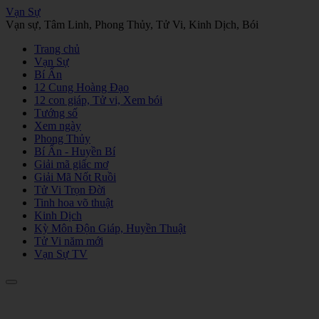
Vạn Sự
Vạn sự, Tâm Linh, Phong Thủy, Tử Vi, Kinh Dịch, Bói
Trang chủ
Vạn Sự
Bí Ẩn
12 Cung Hoàng Đạo
12 con giáp, Tử vi, Xem bói
Tướng số
Xem ngày
Phong Thủy
Bí Ẩn - Huyền Bí
Giải mã giấc mơ
Giải Mã Nốt Ruồi
Tử Vi Trọn Đời
Tinh hoa võ thuật
Kinh Dịch
Kỳ Môn Độn Giáp, Huyền Thuật
Tử Vi năm mới
Vạn Sự TV