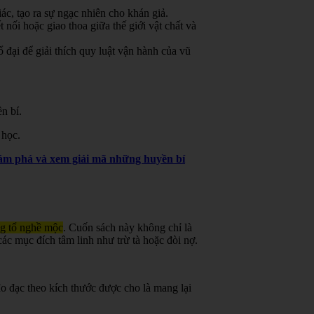
ác, tạo ra sự ngạc nhiên cho khán giả.
 nối hoặc giao thoa giữa thế giới vật chất và
đại để giải thích quy luật vận hành của vũ
n bí.
 học.
khám phá và xem giải mã những huyền bí
ng tổ nghề mộc
.
Cuốn sách này không chỉ là
ác mục đích tâm linh như trừ tà hoặc đòi nợ.
o đạc theo kích thước được cho là mang lại