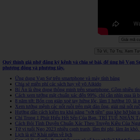
Quý thính giả nhớ đăng ký kênh và chia sẻ bài, để ủng hộ Vạn 
phương đông và phương tây.
Ứng dụng Vạn Sự trên smartphone và máy tính bảng
Chia sẻ miễn phí các sách hay về võ Aikido
Bí Ẩn là ứng dụng thông minh trên smartphone. Gồm nhiều tính
Cách xem tướng mặt chuẩn xác đến 99%, chỉ cần nhìn qua là b
8 năm tới: Bốn con giáp xoè tay hứng lộc, làm 1 hưởng 10, là
Xem tướng mệnh các nốt ruồi trên mặt đàn ông, giải mã nốt ruồ
Hướng dẫn cách kiểm tra khả năng "vớt tiền" qua khe hở bàn t
Chỉ Trong 1 Phút Hiểu Hết Sếp Của Bạn. TRÍ TUỆ NHÂN TẠ
Cách Bói Tình Duyên Chuẩn Xác Theo Truyện Kiều Của Người
Tử vi tuổi Ngọ 2023 nhiều cạnh tranh, lắm thị phi, làm ăn kh
Lịch là gì? Khái niệm về lịch