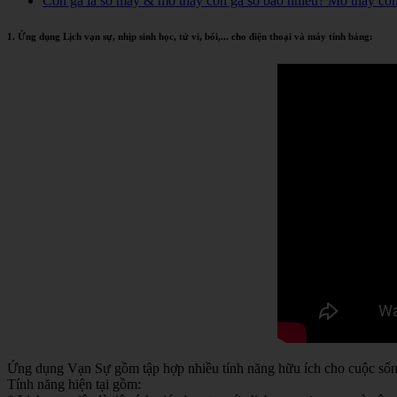
Con gà là số mấy & mơ thấy con gà số bao nhiêu? Mơ thấy co
1. Ứng dụng Lịch vạn sự, nhịp sinh học, tử vi, bói,... cho điện thoại và máy tính bảng:
Ứng dụng Vạn Sự gồm tập hợp nhiều tính năng hữu ích cho cuộc sống 
Tính năng hiện tại gồm: