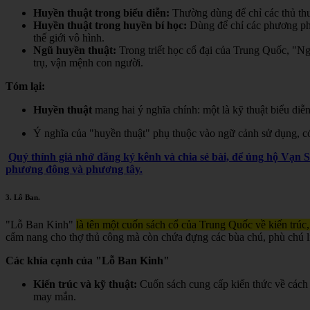
Huyền thuật trong biểu diễn:
Thường dùng để chỉ các thủ thuậ
Huyền thuật trong huyền bí học:
Dùng để chỉ các phương pháp,
thế giới vô hình.
Ngũ huyền thuật:
Trong triết học cổ đại của Trung Quốc, "Ngũ
trụ, vận mệnh con người.
Tóm lại:
Huyền thuật
mang hai ý nghĩa chính: một là kỹ thuật biểu diễn
Ý nghĩa của "huyền thuật" phụ thuộc vào ngữ cảnh sử dụng, có t
Quý thính giả nhớ đăng ký kênh và chia sẻ bài, để ủng hộ Vạn 
phương đông và phương tây.
3.
Lỗ Ban
.
"Lỗ Ban Kinh"
là tên một cuốn sách cổ của Trung Quốc về kiến trúc,
cẩm nang cho thợ thủ công mà còn chứa đựng các bùa chú, phù chú liê
Các khía cạnh của "Lỗ Ban Kinh"
Kiến trúc và kỹ thuật:
Cuốn sách cung cấp kiến thức về cách 
may mắn.