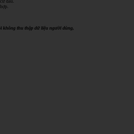
 cứ đâu.
 hợp.
i không thu thập dữ liệu người dùng,