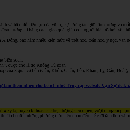
nh và biến đổi liên tục của vũ trụ, sự tương tác giữa âm dương và mối
oán tương lai bằng cách gieo quẻ, giúp con người hiểu rõ hơn về nhữn
Á Đông, bao hàm nhiều kiến thức về triết học, toán học, y học, văn học
g biên soạn.
inh", được cho là do Khổng Tử soạn.
ợp của 8 quái cơ bản (Càn, Khôn, Chấn, Tốn, Khảm, Ly, Cấn, Đoài), th
Sự làm thêm nhiều clip bổ ích nhé! Truy cập website Vạn Sự để 
ng kỳ lạ, huyền bí hoặc các hiện tượng siêu nhiên, vượt ra ngoài phạm
 thuật cho đến những phương thức liên quan đến thế giới tâm linh và h