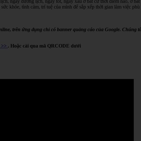
lịch, ngày dương lịch, ngày tốt, ngày xấu ở bất cứ thời điểm nào, ở bất
 sức khỏe, tình cảm, trí tuệ của mình để sắp xếp thời gian làm việc phù
online, trên ứng dụng chỉ có banner quảng cáo của Google. Chúng tô
Y >>
. Hoặc cài qua mã QRCODE dưới