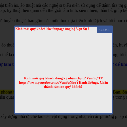
t biến ảo, ảo thuật mà các nghệ sĩ biểu diễn sử dụng để đánh lừa thị gi
 kỹ thuật liên quan đến thế giới tâm linh, siêu nhiên, thần bí, giúp kết
 huyền thuật" bao gồm các môn học dựa trên kinh Dịch và triết học cổ 
Kính mời quý khách like fanpage ủng hộ Vạn Sự !
 ảo thuật, hai là phương pháp giải thích các hiện tượng siêu nhiên, huyề
hể là một hình thức giải trí hoặc là một phần của các tín ngưỡng, triết
Sự làm thêm nhiều clip bổ ích nhé! Truy cập website Vạn Sự để 
Kính mời quý khách đăng ký nhận clip từ Vạn Sự TV
https://www.youtube.com/c/VạnSựNhưÝHạnhThônge, Chân
thành cảm ơn quý khách!
 phong thủy và kỹ thuật xây dựng, gắn liền với tên tuổi của Lỗ Ban, ô
n quan đến việc xây nhà, làm đồ đạc, và đôi khi được sử dụng trong c
xây dựng nhà ở, chế tạo các vật dụng trong nhà, và các phương pháp đ