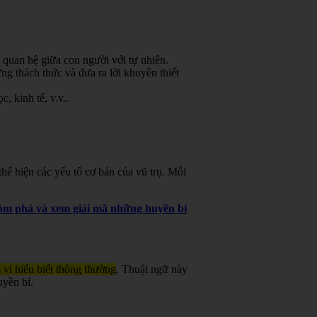
 quan hệ giữa con người với tự nhiên.
g thách thức và đưa ra lời khuyên thiết
, kinh tế, v.v.
.
ể hiện các yếu tố cơ bản của vũ trụ. Mỗi
khám phá và xem giải mã những huyền bí
 vi hiểu biết thông thường
. Thuật ngữ này
uyền bí.