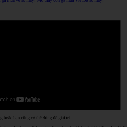
n gà mua vé số mấy? Mơ thấy con gà mua Vietlott số mấy?
hoặc bạn cũng có thể dùng để giải trí...