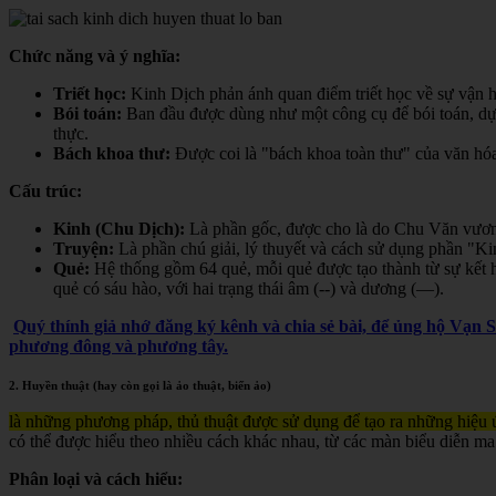
Chức năng và ý nghĩa:
Triết học:
Kinh Dịch phản ánh quan điểm triết học về sự vận hà
Bói toán:
Ban đầu được dùng như một công cụ để bói toán, dự đ
thực.
Bách khoa thư:
Được coi là "bách khoa toàn thư" của văn hóa 
Cấu trúc:
Kinh (Chu Dịch):
Là phần gốc, được cho là do Chu Văn vươn
Truyện:
Là phần chú giải, lý thuyết và cách sử dụng phần "K
Quẻ:
Hệ thống gồm 64 quẻ, mỗi quẻ được tạo thành từ sự kết h
quẻ có sáu hào, với hai trạng thái âm (--) và dương (—).
Quý thính giả nhớ đăng ký kênh và chia sẻ bài, để ủng hộ Vạn 
phương đông và phương tây.
2. Huyền thuật (hay còn gọi là ảo thuật, biến ảo)
là những phương pháp, thủ thuật được sử dụng để tạo ra những hiệu ứ
có thể được hiểu theo nhiều cách khác nhau, từ các màn biểu diễn ma
Phân loại và cách hiểu: