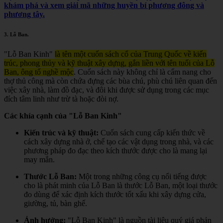
khám phá và xem giải mã những huyền bí phương đông và
phương tây.
3.
Lỗ Ban
.
"Lỗ Ban Kinh"
là tên một cuốn sách cổ của Trung Quốc về kiến
trúc, phong thủy và kỹ thuật xây dựng, gắn liền với tên tuổi của Lỗ
Ban, ông tổ nghề mộc
.
Cuốn sách này không chỉ là cẩm nang cho
thợ thủ công mà còn chứa đựng các bùa chú, phù chú liên quan đến
việc xây nhà, làm đồ đạc, và đôi khi được sử dụng trong các mục
đích tâm linh như trừ tà hoặc đòi nợ.
Các khía cạnh của "Lỗ Ban Kinh"
Kiến trúc và kỹ thuật:
Cuốn sách cung cấp kiến thức về
cách xây dựng nhà ở, chế tạo các vật dụng trong nhà, và các
phương pháp đo đạc theo kích thước được cho là mang lại
may mắn.
Thước Lỗ Ban:
Một trong những công cụ nổi tiếng được
cho là phát minh của Lỗ Ban là thước Lỗ Ban, một loại thước
đo dùng để xác định kích thước tốt xấu khi xây dựng cửa,
giường, tủ, bàn ghế.
Ảnh hưởng:
"Lỗ Ban Kinh" là nguồn tài liệu quý giá phản