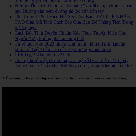
ruồi trên mặt nam nhân, nốt ruồi cát hung
Hướng dẫn cách kiểm tra khả năng "vớt tiền" qua khe hở bàn
tay. Hướng dẫn xem đường tài lộc trên bàn tay
Chỉ Trong 1 Phút Hiểu Hết Sếp Của Bạn. TRÍ TUỆ NHÂN
TẠO Giải Mã Tính Cách Sếp Của Bạn Để Thăng Tiến Trong
Sự Nghiệp
Cách Bói Tình Duyên Chuẩn Xác Theo Truyện Kiều Của
Người Xưa, không phải ai cũng biết
Tử vi tuổi Ngọ 2023 nhiều cạnh tranh, lắm thị phi, làm ăn
khó. Trí Tuệ Nhân Tạo của Vạn Sự App tiên đoán
Lịch là gì? Khái niệm về lịch
Con gà là số mấy & mơ thấy con gà số bao nhiêu? Mơ thấy
con gà mua vé số mấy? Mơ thấy con gà mua Vietlott số mấy?
1. Ứng dụng Lịch vạn sự, nhịp sinh học, tử vi, bói,... cho điện thoại và máy tính bảng: