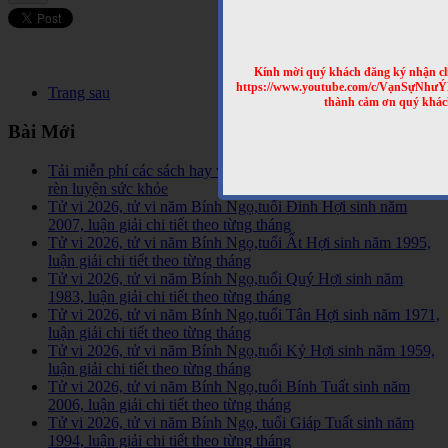
Kính mời quý khách đăng ký nhận cl
https://www.youtube.com/c/VạnSựNhư
Trang sau
thành cảm ơn quý khác
Bài Mới
Tải miễn phí các sách hay về tinh hoa võ học trên Thế Giới,
rèn luyện sức khỏe
Tử vi 2026, tử vi năm Bính Ngọ,tuổi Đinh Hợi sinh năm
2007, luận giải chi tiết theo từng tháng
Tử vi 2026, tử vi năm Bính Ngọ,tuổi Ất Hợi sinh năm 1995,
luận giải chi tiết theo từng tháng
Tử vi 2026, tử vi năm Bính Ngọ,tuổi Quý Hợi sinh năm
1983, luận giải chi tiết theo từng tháng
Tử vi 2026, tử vi năm Bính Ngọ,tuổi Tân Hợi sinh năm 1971,
luận giải chi tiết theo từng tháng
Tử vi 2026, tử vi năm Bính Ngọ,tuổi Kỷ Hợi sinh năm 1959,
luận giải chi tiết theo từng tháng
Tử vi 2026, tử vi năm Bính Ngọ,tuổi Bính Tuất sinh năm
2006, luận giải chi tiết theo từng tháng
Tử vi 2026, tử vi năm Bính Ngọ, tuổi Giáp Tuất sinh năm
1994, luận giải chi tiết theo từng tháng