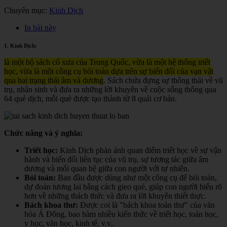
Chuyên mục:
Kinh Dịch
In bài này
1. Kinh Dịch:
là một bộ sách cổ xưa của Trung Quốc, vừa là một hệ thống triết
học, vừa là một công cụ bói toán dựa trên sự biến đổi của vạn vật
qua hai trạng thái âm và dương
. Sách chứa đựng sự thông thái về vũ
trụ, nhân sinh và đưa ra những lời khuyên về cuộc sống thông qua
64 quẻ dịch, mỗi quẻ được tạo thành từ 8 quái cơ bản.
Chức năng và ý nghĩa:
Triết học:
Kinh Dịch phản ánh quan điểm triết học về sự vận
hành và biến đổi liên tục của vũ trụ, sự tương tác giữa âm
dương và mối quan hệ giữa con người với tự nhiên.
Bói toán:
Ban đầu được dùng như một công cụ để bói toán,
dự đoán tương lai bằng cách gieo quẻ, giúp con người hiểu rõ
hơn về những thách thức và đưa ra lời khuyên thiết thực.
Bách khoa thư:
Được coi là "bách khoa toàn thư" của văn
hóa Á Đông, bao hàm nhiều kiến thức về triết học, toán học,
y học, văn học, kinh tế, v.v.
.