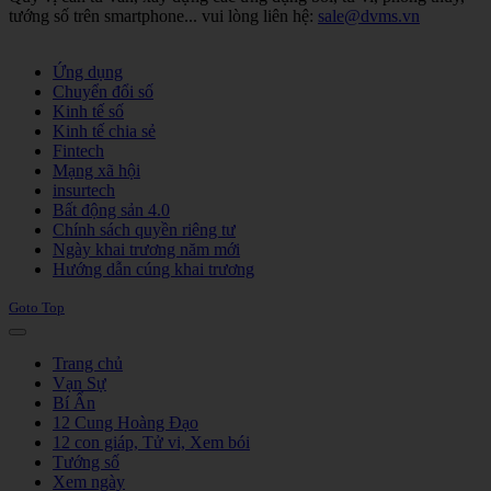
tướng số trên smartphone... vui lòng liên hệ:
sale@dvms.vn
Joomla! 3 Templates
Ứng dụng
Chuyển đổi số
Kinh tế số
Kinh tế chia sẻ
Fintech
Mạng xã hội
insurtech
Bất động sản 4.0
Chính sách quyền riêng tư
Ngày khai trương năm mới
Hướng dẫn cúng khai trương
Goto Top
Trang chủ
Vạn Sự
Bí Ẩn
12 Cung Hoàng Đạo
12 con giáp, Tử vi, Xem bói
Tướng số
Xem ngày