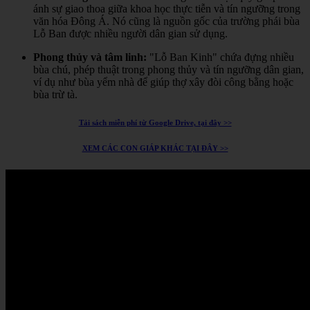
ánh sự giao thoa giữa khoa học thực tiễn và tín ngưỡng trong
văn hóa Đông Á.
Nó cũng là nguồn gốc của trường phái bùa
Lỗ Ban được nhiều người dân gian sử dụng.
Phong thủy và tâm linh:
"Lỗ Ban Kinh" chứa đựng nhiều
bùa chú, phép thuật trong phong thủy và tín ngưỡng dân gian,
ví dụ như bùa yểm nhà để giúp thợ xây đòi công bằng hoặc
bùa trừ tà.
Tải sách miễn phí từ Google Drive, tại đây >>
XEM CÁC CON GIÁP KHÁC TẠI ĐÂY >>