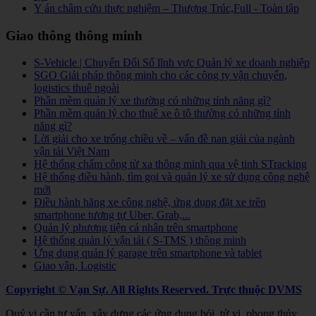
Y án châm cứu thực nghiệm – Thượng Trúc,Full - Toàn tập
Giao thông thông minh
S-Vehicle | Chuyển Đổi Số lĩnh vực Quản lý xe doanh nghiệp
SGO Giải pháp thông minh cho các công ty vận chuyển,
logistics thuê ngoài
Phần mềm quản lý xe thường có những tính năng gì?
Phần mềm quản lý cho thuê xe ô tô thường có những tính
năng gì?
Lời giải cho xe trống chiều về – vấn đề nan giải của ngành
vận tải Việt Nam
Hệ thống chấm công từ xa thông minh qua vệ tinh STracking
Hệ thống điều hành, tìm gọi và quản lý xe sử dụng công nghệ
mới
Điều hành hãng xe công nghệ, ứng dụng đặt xe trên
smartphone tương tự Uber, Grab,...
Quản lý phương tiện cá nhân trên smartphone
Hệ thống quản lý vận tải ( S-TMS ) thông minh
Ứng dụng quản lý garage trên smartphone và tablet
Giao vận, Logistic
Copyright © Vạn Sự. All Rights Reserved.
Trực thuộc DVMS
Quý vị cần tư vấn, xây dựng các ứng dụng bói, tử vi, phong thủy,