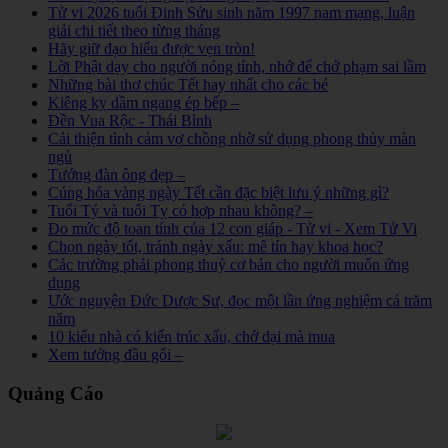
Tử vi 2026 tuổi Đinh Sửu sinh năm 1997 nam mạng, luận
giải chi tiết theo từng tháng
Hãy giữ đạo hiếu được vẹn tròn!
Lời Phật dạy cho người nóng tính, nhớ để chớ phạm sai lầm
Những bài thơ chúc Tết hay nhất cho các bé
Kiêng kỵ dầm ngang ép bếp –
Đền Vua Rộc - Thái Bình
Cải thiện tình cảm vợ chồng nhờ sử dụng phong thủy màn
ngủ
Tướng đàn ông đẹp –
Cúng hóa vàng ngày Tết cần đặc biệt lưu ý những gì?
Tuổi Tý và tuổi Tỵ có hợp nhau không? –
Đo mức độ toan tính của 12 con giáp - Tử vi - Xem Tử Vi
Chọn ngày tốt, tránh ngày xấu: mê tín hay khoa học?
Các trường phái phong thuỷ cơ bản cho người muốn ứng
dụng
Ước nguyện Đức Dược Sư, đọc một lần ứng nghiệm cả trăm
năm
10 kiểu nhà có kiến trúc xấu, chớ dại mà mua
Xem tướng đầu gối –
Quảng Cáo