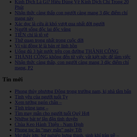
Kinh Dịch Là Gì? Hiểu Đúng Về Kinh Dịch Chỉ Trong 20
Phút
Nhận thức càng thấp con người càng mang 3 đặc điểm chí
mạng này
Xác dục là cửa ải khó vượt qua nhất đời người
Người sống độc lai độc vãng
TIỀN chỉ là tô vẽ
Thứ quạn trọng nhất trong cuộc đời
Vì vài đồng lẻ là bán rẻ linh hồn
Uống đủ 3 bát nước trên con đường THÀNH CÔNG
THÀNH CÔNG không đến từ việc vắt kiệt sức để làm việc
Nhận thức càng thấp, con người càng mang 3 đặc điểm chí
mạng, P2
Tin mới
Phong thủy phương Đông trọng trưởng nam, kị nhà tắm bẩn
Tình yêu của người tuổi Tỵ
Xem tướng ngón chân –
Tính trùng tang –
Tìm may mắn cho người tuổi Quý Hợi
Những bát tự lận đận tình duyên
Chùa Keo Hành Thiện - Nam Định
Phong tục ăn “may mắn” ngày Tết
Mơ thấy lợn: Sự nghiệp hưng thịnh, sinh khí tràn trề –