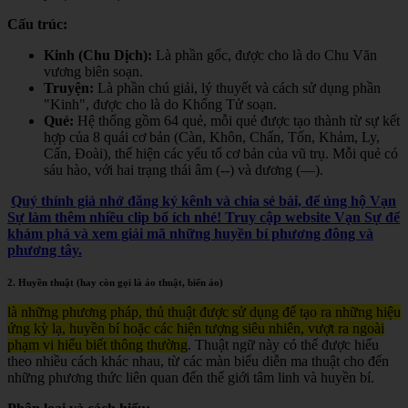
Cấu trúc:
Kinh (Chu Dịch):
Là phần gốc, được cho là do Chu Văn
vương biên soạn.
Truyện:
Là phần chú giải, lý thuyết và cách sử dụng phần
"Kinh", được cho là do Khổng Tử soạn.
Quẻ:
Hệ thống gồm 64 quẻ, mỗi quẻ được tạo thành từ sự kết
hợp của 8 quái cơ bản (Càn, Khôn, Chấn, Tốn, Khảm, Ly,
Cấn, Đoài), thể hiện các yếu tố cơ bản của vũ trụ. Mỗi quẻ có
sáu hào, với hai trạng thái âm (--) và dương (—).
Quý thính giả nhớ đăng ký kênh và chia sẻ bài, để ủng hộ Vạn
Sự làm thêm nhiều clip bổ ích nhé! Truy cập website Vạn Sự để
khám phá và xem giải mã những huyền bí phương đông và
phương tây.
2. Huyền thuật (hay còn gọi là ảo thuật, biến ảo)
là những phương pháp, thủ thuật được sử dụng để tạo ra những hiệu
ứng kỳ lạ, huyền bí hoặc các hiện tượng siêu nhiên, vượt ra ngoài
phạm vi hiểu biết thông thường
. Thuật ngữ này có thể được hiểu
theo nhiều cách khác nhau, từ các màn biểu diễn ma thuật cho đến
những phương thức liên quan đến thế giới tâm linh và huyền bí.