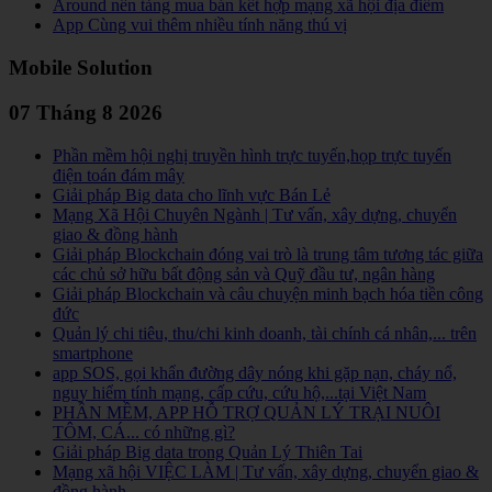
Around nền tảng mua bán kết hợp mạng xã hội địa điểm
App Cùng vui thêm nhiều tính năng thú vị
Mobile Solution
07 Tháng 8 2026
Phần mềm hội nghị truyền hình trực tuyến,họp trực tuyến
điện toán đám mây
Giải pháp Big data cho lĩnh vực Bán Lẻ
Mạng Xã Hội Chuyên Ngành | Tư vấn, xây dựng, chuyển
giao & đồng hành
Giải pháp Blockchain đóng vai trò là trung tâm tương tác giữa
các chủ sở hữu bất động sản và Quỹ đầu tư, ngân hàng
Giải pháp Blockchain và câu chuyện minh bạch hóa tiền công
đức
Quản lý chi tiêu, thu/chi kinh doanh, tài chính cá nhân,... trên
smartphone
app SOS, gọi khẩn đường dây nóng khi gặp nạn, cháy nổ,
nguy hiểm tính mạng, cấp cứu, cứu hộ,...tại Việt Nam
PHẦN MỀM, APP HỖ TRỢ QUẢN LÝ TRẠI NUÔI
TÔM, CÁ... có những gì?
Giải pháp Big data trong Quản Lý Thiên Tai
Mạng xã hội VIỆC LÀM | Tư vấn, xây dựng, chuyển giao &
đồng hành