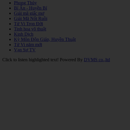
Phong Thủy
Bí Ẩn - Huyền Bí
Giải mã giấc mơ
Giải Mã Nốt Ruồi
Tử Vi Trọn Đời
Tinh hoa võ thuật
Kinh Dịch
Kỳ Môn Độn Giáp, Huyền Thuật
Tử Vi năm mới
Vạn Sự TV
Click to listen highlighted text!
Powered By
DVMS co.,ltd