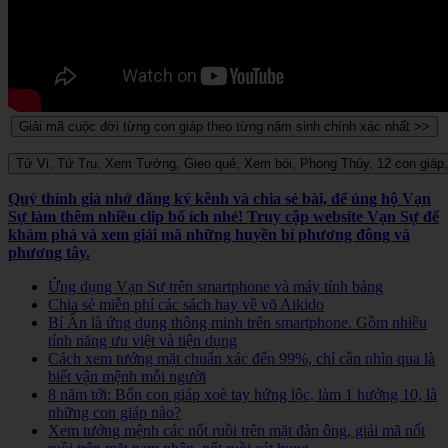
Quý thính giả nhớ đăng ký kênh và chia sẻ bài, để ủng hộ Vạn
Sự làm thêm nhiều clip bổ ích nhé! Truy cập website Vạn Sự để
khám phá và xem giải mã những huyền bí phương đông và
phương tây.
Ứng dụng Vạn Sự trên smartphone và máy tính bảng
Chia sẻ miễn phí các sách hay về võ Aikido
Bí Ẩn là ứng dụng thông minh trên smartphone. Gồm nhiều
tính năng ưu việt và tiện dụng
Cách xem tướng mặt chuẩn xác đến 99%, chỉ cần nhìn qua là
biết vận mệnh mỗi người
8 năm tới: Bốn con giáp xoè tay hứng lộc, làm 1 hưởng 10, là
những con giáp nào?
Xem tướng mệnh các nốt ruồi trên mặt đàn ông, giải mã nốt