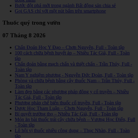
Bước đột phá mới trong ngành Bất động sản chia sẻ
Gọi GAS chỉ với một nút bấm trên smartphone
Thuốc quý trong vườn
07 Tháng 8 2026
Chẩn Đoán Học Y Đạo – Chơn Nguyên, Full - Toàn tập
100 cách chữa bệnh huyết áp – Nhiều Tác Giả, Full - Toàn
tập
Chẩn đoán bằng mạch chẩn và thiệt chẩn - Trần Thúy, Full -
Toàn tập
Nam Y nghiệm phương - Nguyễn Đức Đoàn, Full - Toàn tập
Phòng và chữa bệnh bằng cây thuốc Nam – Trần Thúy, Full -
Toàn tập
Làm đẹp bằng các phương pháp đông y cổ truyền – Nhiều
Tác Giả, Full - Toàn tập
Phương pháp chế biến thuốc cổ truyền, Full - Toàn tập
Dược Học Tham Luận – Chơn Nguyễn, Full - Toàn tập
Bí quyết trường thọ – Nhiều Tác Giả, Full - Toàn tập
Món ăn bài thuốc trái cây chữa bệnh – Vương Học Điển, Full
- Toàn tập
Lô hội vị thuốc nhiều công dụng – Thục Nhàn, Full - Toàn
tập