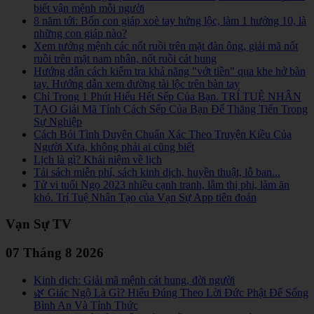
biết vận mệnh mỗi người
8 năm tới: Bốn con giáp xoè tay hứng lộc, làm 1 hưởng 10, là
những con giáp nào?
Xem tướng mệnh các nốt ruồi trên mặt đàn ông, giải mã nốt
ruồi trên mặt nam nhân, nốt ruồi cát hung
Hướng dẫn cách kiểm tra khả năng "vớt tiền" qua khe hở bàn
tay. Hướng dẫn xem đường tài lộc trên bàn tay
Chỉ Trong 1 Phút Hiểu Hết Sếp Của Bạn. TRÍ TUỆ NHÂN
TẠO Giải Mã Tính Cách Sếp Của Bạn Để Thăng Tiến Trong
Sự Nghiệp
Cách Bói Tình Duyên Chuẩn Xác Theo Truyện Kiều Của
Người Xưa, không phải ai cũng biết
Lịch là gì? Khái niệm về lịch
Tải sách miễn phí, sách kinh dịch, huyền thuật, lỗ ban...
Tử vi tuổi Ngọ 2023 nhiều cạnh tranh, lắm thị phi, làm ăn
khó. Trí Tuệ Nhân Tạo của Vạn Sự App tiên đoán
Vạn Sự TV
07 Tháng 8 2026
Kinh dịch: Giải mã mệnh cát hung, đời người
🌿 Giác Ngộ Là Gì? Hiểu Đúng Theo Lời Đức Phật Để Sống
Bình An Và Tỉnh Thức