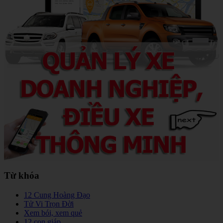
Từ khóa
12 Cung Hoàng Đạo
Tử Vi Trọn Đời
Xem bói, xem quẻ
12 con giáp