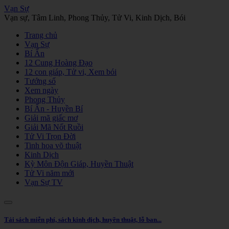
Vạn Sự
Vạn sự, Tâm Linh, Phong Thủy, Tử Vi, Kinh Dịch, Bói
Trang chủ
Vạn Sự
Bí Ẩn
12 Cung Hoàng Đạo
12 con giáp, Tử vi, Xem bói
Tướng số
Xem ngày
Phong Thủy
Bí Ẩn - Huyền Bí
Giải mã giấc mơ
Giải Mã Nốt Ruồi
Tử Vi Trọn Đời
Tinh hoa võ thuật
Kinh Dịch
Kỳ Môn Độn Giáp, Huyền Thuật
Tử Vi năm mới
Vạn Sự TV
Tải sách miễn phí, sách kinh dịch, huyền thuật, lỗ ban...