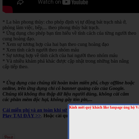
* La bàn phong thủy: cho phép định vị tự động bát trạch nhà ở,
phòng làm việc, bếp,... theo phong thủy bát trạch.
* Ứng dụng cho phép bạn tìm hiểu về tính cách của từng người theo
cung hoàng đạo.
* Xem sự tương hợp của hai bạn theo cung hoàng đạo
* Xem tính cách người theo nhóm máu
* Sự tương hợp về tính cách của hai người theo nhóm máu
* Và nhiều khám phá khác được cập nhật trong những bản nâng
cấp tiếp theo.
* Ứng dụng của chúng tôi hoàn toàn miễn phí, chạy offline hoặc
online, trên ứng dụng chỉ có banner quảng cáo của Google.
Chúng tôi không thu thập dữ liệu người dùng, không cài cắm
các phần mềm độc hại, không gây tốn pin,...
Kính mời quý khách like fanpage ủng hộ V
Cài miễn phí và an toàn khi sử dụng cho Android, trên Google
Play TẠI ĐÂY >>
.
Hoặc cài qua mã QRCODE sau