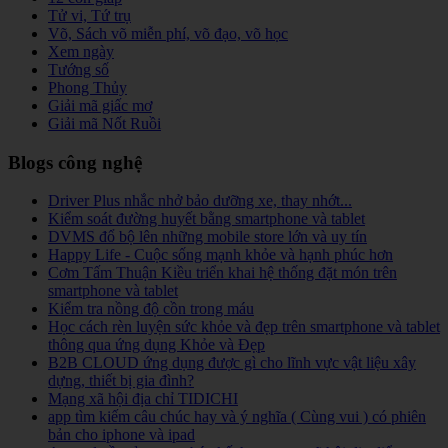
Tử vi, Tứ trụ
Võ, Sách võ miễn phí, võ đạo, võ học
Xem ngày
Tướng số
Phong Thủy
Giải mã giấc mơ
Giải mã Nốt Ruồi
Blogs công nghệ
Driver Plus nhắc nhở bảo dưỡng xe, thay nhớt...
Kiểm soát đường huyết bằng smartphone và tablet
DVMS đổ bộ lên những mobile store lớn và uy tín
Happy Life - Cuộc sống mạnh khỏe và hạnh phúc hơn
Cơm Tấm Thuận Kiều triển khai hệ thống đặt món trên
smartphone và tablet
Kiểm tra nồng độ cồn trong máu
Học cách rèn luyện sức khỏe và đẹp trên smartphone và tablet
thông qua ứng dụng Khỏe và Đẹp
B2B CLOUD ứng dụng được gì cho lĩnh vực vật liệu xây
dựng, thiết bị gia đình?
Mạng xã hội địa chỉ TIDICHI
app tìm kiếm câu chúc hay và ý nghĩa ( Cùng vui ) có phiên
bản cho iphone và ipad