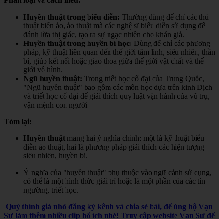
Phân loại và cách hiểu:
Huyền thuật trong biểu diễn:
Thường dùng để chỉ các thủ
thuật biến ảo, ảo thuật mà các nghệ sĩ biểu diễn sử dụng để
đánh lừa thị giác, tạo ra sự ngạc nhiên cho khán giả.
Huyền thuật trong huyền bí học:
Dùng để chỉ các phương
pháp, kỹ thuật liên quan đến thế giới tâm linh, siêu nhiên, thần
bí, giúp kết nối hoặc giao thoa giữa thế giới vật chất và thế
giới vô hình.
Ngũ huyền thuật:
Trong triết học cổ đại của Trung Quốc,
"Ngũ huyền thuật" bao gồm các môn học dựa trên kinh Dịch
và triết học cổ đại để giải thích quy luật vận hành của vũ trụ,
vận mệnh con người.
Tóm lại:
Huyền thuật
mang hai ý nghĩa chính: một là kỹ thuật biểu
diễn ảo thuật, hai là phương pháp giải thích các hiện tượng
siêu nhiên, huyền bí.
Ý nghĩa của "huyền thuật" phụ thuộc vào ngữ cảnh sử dụng,
có thể là một hình thức giải trí hoặc là một phần của các tín
ngưỡng, triết học.
Quý thính giả nhớ đăng ký kênh và chia sẻ bài, để ủng hộ Vạn
Sự làm thêm nhiều clip bổ ích nhé! Truy cập website Vạn Sự để