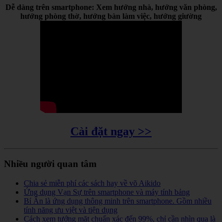
Dễ dàng trên smartphone: Xem hướng nhà, hướng văn phòng,
hướng phòng thờ, hướng bàn làm việc, hướng giường
Cài đặt ngay >>
Nhiều người quan tâm
Chia sẻ miễn phí các sách hay về võ Aikido
Ứng dụng Vạn Sự trên smartphone và máy tính bảng
Bí Ẩn là ứng dụng thông minh trên smartphone. Gồm nhiều
tính năng ưu việt và tiện dụng
Cách xem tướng mặt chuẩn xác đến 99%, chỉ cần nhìn qua là