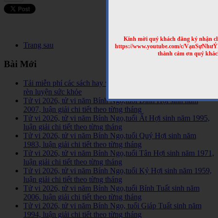
Kính mời quý khách đăng ký nhận cl
Trang sau
https://www.youtube.com/c/VạnSựNhư
thành cảm ơn quý khác
Bài Mới
Tải miễn phí các sách hay về tinh hoa võ học trên Thế Giới,
rèn luyện sức khỏe
Tử vi 2026, tử vi năm Bính Ngọ,tuổi Đinh Hợi sinh năm
2007, luận giải chi tiết theo từng tháng
Tử vi 2026, tử vi năm Bính Ngọ,tuổi Ất Hợi sinh năm 1995,
luận giải chi tiết theo từng tháng
Tử vi 2026, tử vi năm Bính Ngọ,tuổi Quý Hợi sinh năm
1983, luận giải chi tiết theo từng tháng
Tử vi 2026, tử vi năm Bính Ngọ,tuổi Tân Hợi sinh năm 1971,
luận giải chi tiết theo từng tháng
Tử vi 2026, tử vi năm Bính Ngọ,tuổi Kỷ Hợi sinh năm 1959,
luận giải chi tiết theo từng tháng
Tử vi 2026, tử vi năm Bính Ngọ,tuổi Bính Tuất sinh năm
2006, luận giải chi tiết theo từng tháng
Tử vi 2026, tử vi năm Bính Ngọ, tuổi Giáp Tuất sinh năm
1994, luận giải chi tiết theo từng tháng