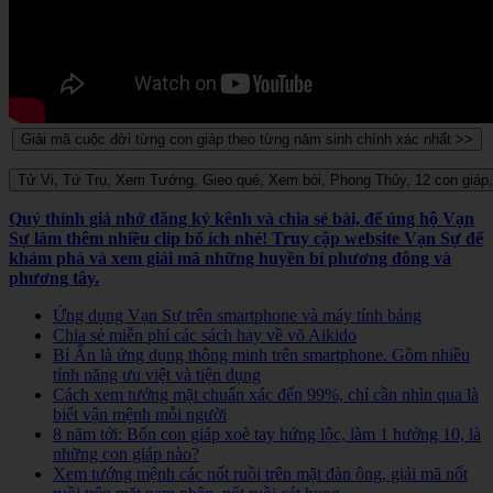
Quý thính giả nhớ đăng ký kênh và chia sẻ bài, để ủng hộ Vạn
Sự làm thêm nhiều clip bổ ích nhé! Truy cập website Vạn Sự để
khám phá và xem giải mã những huyền bí phương đông và
phương tây.
Ứng dụng Vạn Sự trên smartphone và máy tính bảng
Chia sẻ miễn phí các sách hay về võ Aikido
Bí Ẩn là ứng dụng thông minh trên smartphone. Gồm nhiều
tính năng ưu việt và tiện dụng
Cách xem tướng mặt chuẩn xác đến 99%, chỉ cần nhìn qua là
biết vận mệnh mỗi người
8 năm tới: Bốn con giáp xoè tay hứng lộc, làm 1 hưởng 10, là
những con giáp nào?
Xem tướng mệnh các nốt ruồi trên mặt đàn ông, giải mã nốt