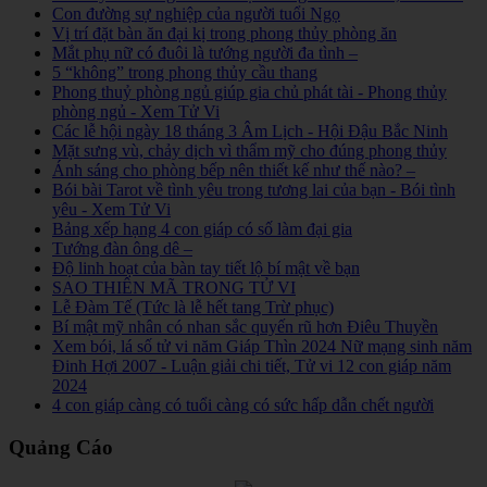
Con đường sự nghiệp của người tuổi Ngọ
Vị trí đặt bàn ăn đại kị trong phong thủy phòng ăn
Mắt phụ nữ có đuôi là tướng người đa tình –
5 “không” trong phong thủy cầu thang
Phong thuỷ phòng ngủ giúp gia chủ phát tài - Phong thủy
phòng ngủ - Xem Tử Vi
Các lễ hội ngày 18 tháng 3 Âm Lịch - Hội Đậu Bắc Ninh
Mặt sưng vù, chảy dịch vì thẩm mỹ cho đúng phong thủy
Ánh sáng cho phòng bếp nên thiết kế như thế nào? –
Bói bài Tarot về tình yêu trong tương lai của bạn - Bói tình
yêu - Xem Tử Vi
Bảng xếp hạng 4 con giáp có số làm đại gia
Tướng đàn ông dê –
Độ linh hoạt của bàn tay tiết lộ bí mật về bạn
SAO THIÊN MÃ TRONG TỬ VI
Lễ Đàm Tế (Tức là lễ hết tang Trừ phục)
Bí mật mỹ nhân có nhan sắc quyến rũ hơn Điêu Thuyền
Xem bói, lá số tử vi năm Giáp Thìn 2024 Nữ mạng sinh năm
Đinh Hợi 2007 - Luận giải chi tiết, Tử vi 12 con giáp năm
2024
4 con giáp càng có tuổi càng có sức hấp dẫn chết người
Quảng Cáo