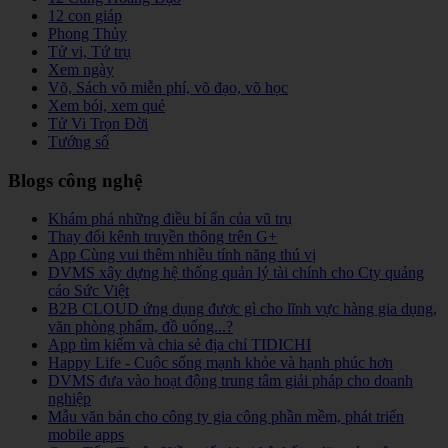
12 con giáp
Phong Thủy
Tử vi, Tứ trụ
Xem ngày
Võ, Sách võ miễn phí, võ đạo, võ học
Xem bói, xem quẻ
Tử Vi Trọn Đời
Tướng số
Blogs công nghệ
Khám phá những điều bí ẩn của vũ trụ
Thay đổi kênh truyền thông trên G+
App Cùng vui thêm nhiều tính năng thú vị
DVMS xây dựng hệ thống quản lý tài chính cho Cty quảng
cáo Sức Việt
B2B CLOUD ứng dụng được gì cho lĩnh vực hàng gia dụng,
văn phòng phẩm, đồ uống...?
App tìm kiếm và chia sẻ địa chỉ TIDICHI
Happy Life - Cuộc sống mạnh khỏe và hạnh phúc hơn
DVMS đưa vào hoạt động trung tâm giải pháp cho doanh
nghiệp
Mẫu văn bản cho công ty gia công phần mềm, phát triển
mobile apps