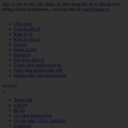
Quý vị cần tư vấn, xây dựng các ứng dụng bói, tử vi, phong thủy,
tướng số trên smartphone... vui lòng liên hệ:
sale@dvms.vn
Joomla! 3 Templates
Ứng dụng
Chuyển đổi số
Kinh tế số
Kinh tế chia sẻ
Fintech
Mạng xã hội
insurtech
Bất động sản 4.0
Chính sách quyền riêng tư
Ngày khai trương năm mới
Hướng dẫn cúng khai trương
Goto Top
Trang chủ
Vạn Sự
Bí Ẩn
12 Cung Hoàng Đạo
12 con giáp, Tử vi, Xem bói
Tướng số