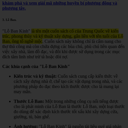
khám phá và xem giải mã những huyền bí phương đông và
phương tây.
3.
Lỗ Ban
.
"Lỗ Ban Kinh"
là tên một cuốn sách cổ của Trung Quốc về kiến
trúc, phong thủy và kỹ thuật xây dựng, gắn liền với tên tuổi của Lỗ
Ban, ông tổ nghề mộc
.
Cuốn sách này không chỉ là cẩm nang cho
thợ thủ công mà còn chứa đựng các bùa chú, phù chú liên quan đến
việc xây nhà, làm đồ đạc, và đôi khi được sử dụng trong các mục
đích tâm linh như trừ tà hoặc đòi nợ.
Các khía cạnh của "Lỗ Ban Kinh"
Kiến trúc và kỹ thuật:
Cuốn sách cung cấp kiến thức về
cách xây dựng nhà ở, chế tạo các vật dụng trong nhà, và các
phương pháp đo đạc theo kích thước được cho là mang lại
may mắn.
Thước Lỗ Ban:
Một trong những công cụ nổi tiếng được
cho là phát minh của Lỗ Ban là thước Lỗ Ban, một loại thước
đo dùng để xác định kích thước tốt xấu khi xây dựng cửa,
giường, tủ, bàn ghế.
Ảnh hưởng:
"Lỗ Ban Kinh" là nguồn tài liệu quý giá phản