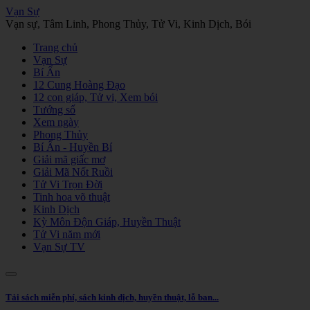
Vạn Sự
Vạn sự, Tâm Linh, Phong Thủy, Tử Vi, Kinh Dịch, Bói
Trang chủ
Vạn Sự
Bí Ẩn
12 Cung Hoàng Đạo
12 con giáp, Tử vi, Xem bói
Tướng số
Xem ngày
Phong Thủy
Bí Ẩn - Huyền Bí
Giải mã giấc mơ
Giải Mã Nốt Ruồi
Tử Vi Trọn Đời
Tinh hoa võ thuật
Kinh Dịch
Kỳ Môn Độn Giáp, Huyền Thuật
Tử Vi năm mới
Vạn Sự TV
Tải sách miễn phí, sách kinh dịch, huyền thuật, lỗ ban...