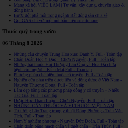
Mạng xã hội VIỆC LÀM | Tư vấn, xây dựng, chuyển giao &
đồng hành
Bước đột phá mới trong ngành Bất động sản chia sẻ
Gọi GAS chỉ với một nút bấm trên smartphone
Thuốc quý trong vườn
06 Tháng 8 2026
Những câu chuyện Trung Hoa xưa: Danh Y, Full - Toàn tập
Chẩn Đoán Học Y Đạo – Chơn Nguyên, Full - Toàn tập
Những bài thuốc Hải Thượng Lãn Ông và Hoa Đà chữa
bệnh cứu người – Kiều Mai,Full - Toàn tập
Phương pháp chế biến thuốc cổ truyền, Full - Toàn tập
Nghiên cứu phát triển dược liệu và đông dược ở Việt Nam -
Nguyễn Thượng Dong, Full - Toàn tập
Làm đẹp bằng các phương pháp đông y cổ truyền – Nhiều
Tác Giả, Full - Toàn tập
Dược Học Tham Luận – Chơn Nguyễn, Full - Toàn tập
NHỮNG CÂY THUỐC VÀ VỊ THUỐC VIỆT NAM
Tư tưởng Lão Trang trong y thuật Đông Phương - Trần Văn
Tích, Full - Toàn tập
Nam Y nghiệm phương - Nguyễn Đức Đoàn, Full - Toàn tập
Chẩn đoán bằng mạch chẩn và thiệt chẩn - Trần Thúy, Full -