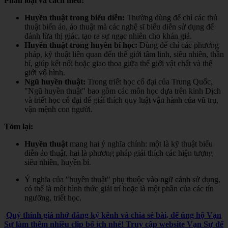
Phân loại và cách hiểu:
Huyền thuật trong biểu diễn:
Thường dùng để chỉ các thủ
thuật biến ảo, ảo thuật mà các nghệ sĩ biểu diễn sử dụng để
đánh lừa thị giác, tạo ra sự ngạc nhiên cho khán giả.
Huyền thuật trong huyền bí học:
Dùng để chỉ các phương
pháp, kỹ thuật liên quan đến thế giới tâm linh, siêu nhiên, thần
bí, giúp kết nối hoặc giao thoa giữa thế giới vật chất và thế
giới vô hình.
Ngũ huyền thuật:
Trong triết học cổ đại của Trung Quốc,
"Ngũ huyền thuật" bao gồm các môn học dựa trên kinh Dịch
và triết học cổ đại để giải thích quy luật vận hành của vũ trụ,
vận mệnh con người.
Tóm lại:
Huyền thuật
mang hai ý nghĩa chính: một là kỹ thuật biểu
diễn ảo thuật, hai là phương pháp giải thích các hiện tượng
siêu nhiên, huyền bí.
Ý nghĩa của "huyền thuật" phụ thuộc vào ngữ cảnh sử dụng,
có thể là một hình thức giải trí hoặc là một phần của các tín
ngưỡng, triết học.
Quý thính giả nhớ đăng ký kênh và chia sẻ bài, để ủng hộ Vạn
Sự làm thêm nhiều clip bổ ích nhé! Truy cập website Vạn Sự để