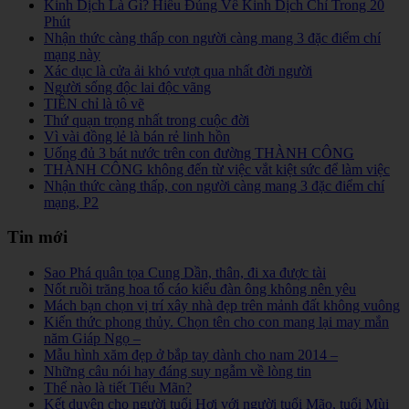
Kinh Dịch Là Gì? Hiểu Đúng Về Kinh Dịch Chỉ Trong 20
Phút
Nhận thức càng thấp con người càng mang 3 đặc điểm chí
mạng này
Xác dục là cửa ải khó vượt qua nhất đời người
Người sống độc lai độc vãng
TIỀN chỉ là tô vẽ
Thứ quạn trọng nhất trong cuộc đời
Vì vài đồng lẻ là bán rẻ linh hồn
Uống đủ 3 bát nước trên con đường THÀNH CÔNG
THÀNH CÔNG không đến từ việc vắt kiệt sức để làm việc
Nhận thức càng thấp, con người càng mang 3 đặc điểm chí
mạng, P2
Tin mới
Sao Phá quân tọa Cung Dần, thân, đi xa được tài
Nốt ruồi trăng hoa tố cáo kiểu đàn ông không nên yêu
Mách bạn chọn vị trí xây nhà đẹp trên mảnh đất không vuông
Kiến thức phong thủy. Chọn tên cho con mang lại may mắn
năm Giáp Ngọ –
Mẫu hình xăm đẹp ở bắp tay dành cho nam 2014 –
Những câu nói hay đáng suy ngẫm về lòng tin
Thế nào là tiết Tiểu Mãn?
Kết duyên cho người tuổi Hợi với người tuổi Mão, tuổi Mùi