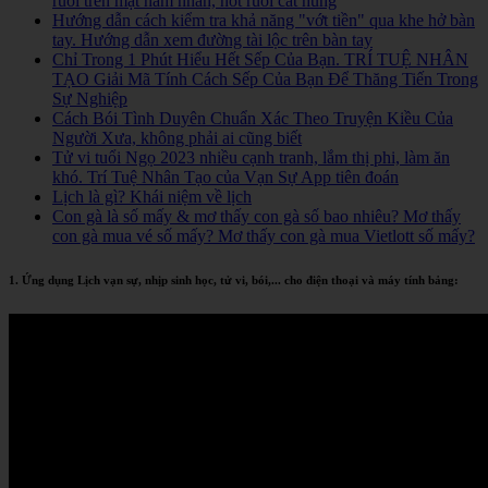
ruồi trên mặt nam nhân, nốt ruồi cát hung
Hướng dẫn cách kiểm tra khả năng "vớt tiền" qua khe hở bàn
tay. Hướng dẫn xem đường tài lộc trên bàn tay
Chỉ Trong 1 Phút Hiểu Hết Sếp Của Bạn. TRÍ TUỆ NHÂN
TẠO Giải Mã Tính Cách Sếp Của Bạn Để Thăng Tiến Trong
Sự Nghiệp
Cách Bói Tình Duyên Chuẩn Xác Theo Truyện Kiều Của
Người Xưa, không phải ai cũng biết
Tử vi tuổi Ngọ 2023 nhiều cạnh tranh, lắm thị phi, làm ăn
khó. Trí Tuệ Nhân Tạo của Vạn Sự App tiên đoán
Lịch là gì? Khái niệm về lịch
Con gà là số mấy & mơ thấy con gà số bao nhiêu? Mơ thấy
con gà mua vé số mấy? Mơ thấy con gà mua Vietlott số mấy?
1. Ứng dụng Lịch vạn sự, nhịp sinh học, tử vi, bói,... cho điện thoại và máy tính bảng: