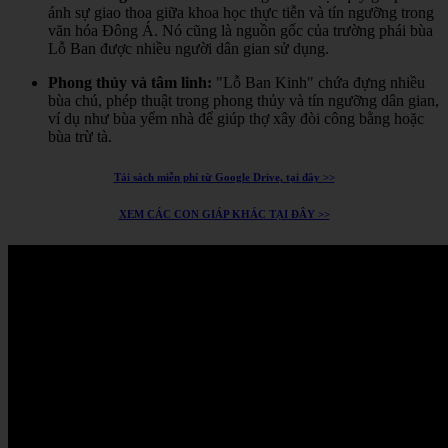
ánh sự giao thoa giữa khoa học thực tiễn và tín ngưỡng trong
văn hóa Đông Á.
Nó cũng là nguồn gốc của trường phái bùa
Lỗ Ban được nhiều người dân gian sử dụng.
Phong thủy và tâm linh:
"Lỗ Ban Kinh" chứa đựng nhiều
bùa chú, phép thuật trong phong thủy và tín ngưỡng dân gian,
ví dụ như bùa yểm nhà để giúp thợ xây đòi công bằng hoặc
bùa trừ tà.
Tải sách miễn phí từ Google Drive, tại đây >>
XEM CÁC CON GIÁP KHÁC TẠI ĐÂY >>