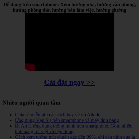
Dễ dàng trên smartphone: Xem hướng nhà, hướng văn phòng,
hướng phòng thờ, hướng bàn làm việc, hướng giường
Cài đặt ngay >>
Nhiều người quan tâm
Chia sẻ miễn phí các sách hay về võ Aikido
Ứng dụng Vạn Sự trên smartphone và máy tính bảng
Bí Ẩn là ứng dụng thông minh trên smartphone. Gồm nhiều
tính năng ưu việt và tiện dụng
Cách xem tướng mặt chuẩn xác đến 99%, chỉ cần nhìn qua là