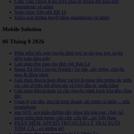
Cơm Tấm Thuận Kiều triển khai hệ thống đặt món trên
smartphone và tablet
Nghe nhạc Việt trên BB 10
Kiểm soát đường huyết bằng smartphone và tablet
Mobile Solution
06 Tháng 8 2026
Phần mềm hội nghị truyền hình trực tuyến,họp trực tuyến
điện toán đám mây
Giải pháp Big data cho lĩnh vực Bán Lẻ
Mạng Xã Hội Chuyên Ngành | Tư vấn, xây dựng, chuyển
giao & đồng hành
Giải pháp Blockchain đóng vai trò là trung tâm tương tác giữa
các chủ sở hữu bất động sản và Quỹ đầu tư, ngân hàng
Giải pháp Blockchain và câu chuyện minh bạch hóa tiền công
đức
Quản lý chi tiêu, thu/chi kinh doanh, tài chính cá nhân,... trên
smartphone
app SOS, gọi khẩn đường dây nóng khi gặp nạn, cháy nổ,
nguy hiểm tính mạng, cấp cứu, cứu hộ,...tại Việt Nam
PHẦN MỀM, APP HỖ TRỢ QUẢN LÝ TRẠI NUÔI
TÔM, CÁ... có những gì?
Giải pháp Big data trong Quản Lý Thiên Tai