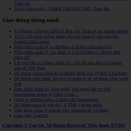
Toàn tập
Sổ tay tìm huyệt - Vương Văn Liêu, Full - Toàn tập
Giao thông thông minh
S-Vehicle | Chuyển Đổi Số lĩnh vực Quản lý xe doanh nghiệp
SGO Giải pháp thông minh cho các công ty vận chuyển,
logistics thuê ngoài
Phần mềm quản lý xe thường có những tính năng gì?
Phần mềm quản lý cho thuê xe ô tô thường có những tính
năng gì?
Lời giải cho xe trống chiều về – vấn đề nan giải của ngành
vận tải Việt Nam
Hệ thống chấm công từ xa thông minh qua vệ tinh STracking
Hệ thống điều hành, tìm gọi và quản lý xe sử dụng công nghệ
mới
Điều hành hãng xe công nghệ, ứng dụng đặt xe trên
smartphone tương tự Uber, Grab,...
Quản lý phương tiện cá nhân trên smartphone
Hệ thống quản lý vận tải ( S-TMS ) thông minh
Ứng dụng quản lý garage trên smartphone và tablet
Giao vận, Logistic
Copyright © Vạn Sự. All Rights Reserved.
Trực thuộc DVMS