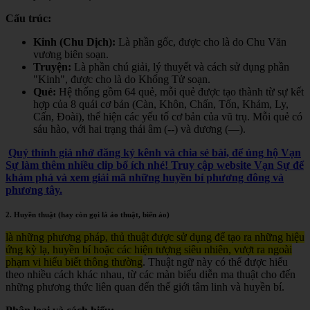
Cấu trúc:
Kinh (Chu Dịch):
Là phần gốc, được cho là do Chu Văn
vương biên soạn.
Truyện:
Là phần chú giải, lý thuyết và cách sử dụng phần
"Kinh", được cho là do Khổng Tử soạn.
Quẻ:
Hệ thống gồm 64 quẻ, mỗi quẻ được tạo thành từ sự kết
hợp của 8 quái cơ bản (Càn, Khôn, Chấn, Tốn, Khảm, Ly,
Cấn, Đoài), thể hiện các yếu tố cơ bản của vũ trụ. Mỗi quẻ có
sáu hào, với hai trạng thái âm (--) và dương (—).
Quý thính giả nhớ đăng ký kênh và chia sẻ bài, để ủng hộ Vạn
Sự làm thêm nhiều clip bổ ích nhé! Truy cập website Vạn Sự để
khám phá và xem giải mã những huyền bí phương đông và
phương tây.
2. Huyền thuật (hay còn gọi là ảo thuật, biến ảo)
là những phương pháp, thủ thuật được sử dụng để tạo ra những hiệu
ứng kỳ lạ, huyền bí hoặc các hiện tượng siêu nhiên, vượt ra ngoài
phạm vi hiểu biết thông thường
. Thuật ngữ này có thể được hiểu
theo nhiều cách khác nhau, từ các màn biểu diễn ma thuật cho đến
những phương thức liên quan đến thế giới tâm linh và huyền bí.