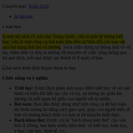
Chuyên mục:
Kinh Dịch
In bài này
1. Kinh Dịch:
là một bộ sách cổ xưa của Trung Quốc, vừa là một hệ thống triết
học, vừa là một công cụ bói toán dựa trên sự biến đổi của vạn vật
qua hai trạng thái âm và dương
. Sách chứa đựng sự thông thái về vũ
trụ, nhân sinh và đưa ra những lời khuyên về cuộc sống thông qua
64 quẻ dịch, mỗi quẻ được tạo thành từ 8 quái cơ bản.
Chức năng và ý nghĩa:
Triết học:
Kinh Dịch phản ánh quan điểm triết học về sự vận
hành và biến đổi liên tục của vũ trụ, sự tương tác giữa âm
dương và mối quan hệ giữa con người với tự nhiên.
Bói toán:
Ban đầu được dùng như một công cụ để bói toán,
dự đoán tương lai bằng cách gieo quẻ, giúp con người hiểu rõ
hơn về những thách thức và đưa ra lời khuyên thiết thực.
Bách khoa thư:
Được coi là "bách khoa toàn thư" của văn
hóa Á Đông, bao hàm nhiều kiến thức về triết học, toán học,
y học, văn học, kinh tế, v.v.
.