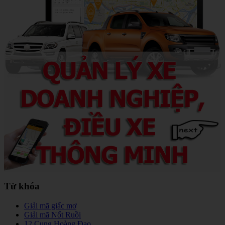
Từ khóa
Giải mã giấc mơ
Giải mã Nốt Ruồi
12 Cung Hoàng Đạo