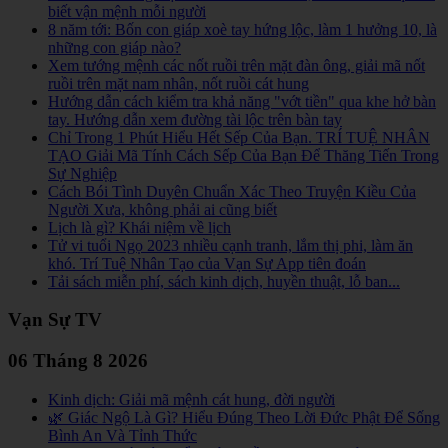
biết vận mệnh mỗi người
8 năm tới: Bốn con giáp xoè tay hứng lộc, làm 1 hưởng 10, là
những con giáp nào?
Xem tướng mệnh các nốt ruồi trên mặt đàn ông, giải mã nốt
ruồi trên mặt nam nhân, nốt ruồi cát hung
Hướng dẫn cách kiểm tra khả năng "vớt tiền" qua khe hở bàn
tay. Hướng dẫn xem đường tài lộc trên bàn tay
Chỉ Trong 1 Phút Hiểu Hết Sếp Của Bạn. TRÍ TUỆ NHÂN
TẠO Giải Mã Tính Cách Sếp Của Bạn Để Thăng Tiến Trong
Sự Nghiệp
Cách Bói Tình Duyên Chuẩn Xác Theo Truyện Kiều Của
Người Xưa, không phải ai cũng biết
Lịch là gì? Khái niệm về lịch
Tử vi tuổi Ngọ 2023 nhiều cạnh tranh, lắm thị phi, làm ăn
khó. Trí Tuệ Nhân Tạo của Vạn Sự App tiên đoán
Tải sách miễn phí, sách kinh dịch, huyền thuật, lỗ ban...
Vạn Sự TV
06 Tháng 8 2026
Kinh dịch: Giải mã mệnh cát hung, đời người
🌿 Giác Ngộ Là Gì? Hiểu Đúng Theo Lời Đức Phật Để Sống
Bình An Và Tỉnh Thức