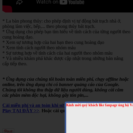
* La bàn phong thủy: cho phép định vị tự động bát trạch nhà ở,
phòng làm việc, bếp,... theo phong thủy bát trạch.
* Ứng dụng cho phép bạn tìm hiểu về tính cách của từng người theo
cung hoàng đạo.
* Xem sự tương hợp của hai bạn theo cung hoàng đạo
* Xem tính cách người theo nhóm máu
* Sự tương hợp về tính cách của hai người theo nhóm máu
* Và nhiều khám phá khác được cập nhật trong những bản nâng
cấp tiếp theo.
* Ứng dụng của chúng tôi hoàn toàn miễn phí, chạy offline hoặc
online, trên ứng dụng chỉ có banner quảng cáo của Google.
Chúng tôi không thu thập dữ liệu người dùng, không cài cắm
các phần mềm độc hại, không gây tốn pin,...
Cài miễn phí và an toàn khi sử dụng cho Android, trên Google
Kính mời quý khách like fanpage ủng hộ V
Play TẠI ĐÂY >>
.
Hoặc cài qua mã QRCODE sau