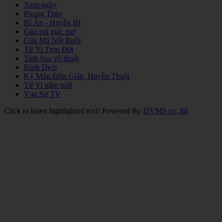
Xem ngày
Phong Thủy
Bí Ẩn - Huyền Bí
Giải mã giấc mơ
Giải Mã Nốt Ruồi
Tử Vi Trọn Đời
Tinh hoa võ thuật
Kinh Dịch
Kỳ Môn Độn Giáp, Huyền Thuật
Tử Vi năm mới
Vạn Sự TV
Click to listen highlighted text!
Powered By
DVMS co.,ltd