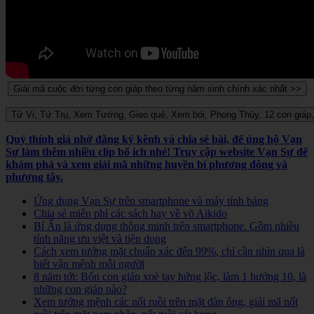
Quý thính giả nhớ đăng ký kênh và chia sẻ bài, để ủng hộ Vạn
Sự làm thêm nhiều clip bổ ích nhé! Truy cập website Vạn Sự để
khám phá và xem giải mã những huyền bí phương đông và
phương tây.
Ứng dụng Vạn Sự trên smartphone và máy tính bảng
Chia sẻ miễn phí các sách hay về võ Aikido
Bí Ẩn là ứng dụng thông minh trên smartphone. Gồm nhiều
tính năng ưu việt và tiện dụng
Cách xem tướng mặt chuẩn xác đến 99%, chỉ cần nhìn qua là
biết vận mệnh mỗi người
8 năm tới: Bốn con giáp xoè tay hứng lộc, làm 1 hưởng 10, là
những con giáp nào?
Xem tướng mệnh các nốt ruồi trên mặt đàn ông, giải mã nốt