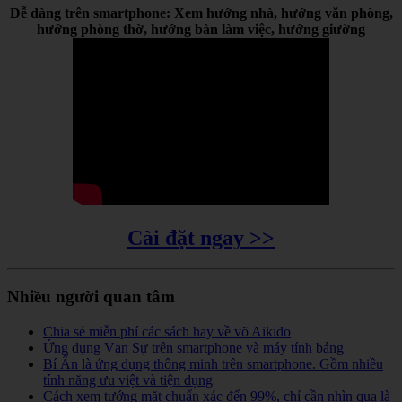
Dễ dàng trên smartphone: Xem hướng nhà, hướng văn phòng,
hướng phòng thờ, hướng bàn làm việc, hướng giường
Cài đặt ngay >>
Nhiều người quan tâm
Chia sẻ miễn phí các sách hay về võ Aikido
Ứng dụng Vạn Sự trên smartphone và máy tính bảng
Bí Ẩn là ứng dụng thông minh trên smartphone. Gồm nhiều
tính năng ưu việt và tiện dụng
Cách xem tướng mặt chuẩn xác đến 99%, chỉ cần nhìn qua là