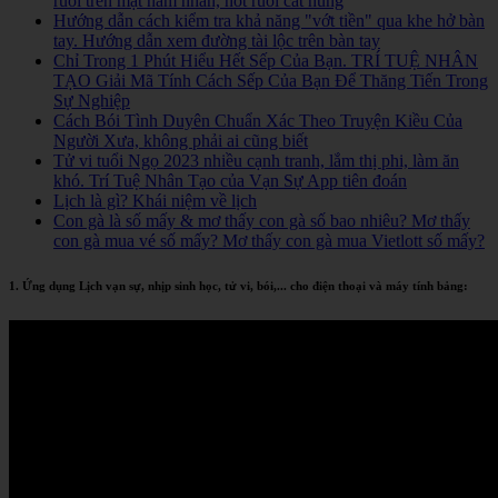
ruồi trên mặt nam nhân, nốt ruồi cát hung
Hướng dẫn cách kiểm tra khả năng "vớt tiền" qua khe hở bàn
tay. Hướng dẫn xem đường tài lộc trên bàn tay
Chỉ Trong 1 Phút Hiểu Hết Sếp Của Bạn. TRÍ TUỆ NHÂN
TẠO Giải Mã Tính Cách Sếp Của Bạn Để Thăng Tiến Trong
Sự Nghiệp
Cách Bói Tình Duyên Chuẩn Xác Theo Truyện Kiều Của
Người Xưa, không phải ai cũng biết
Tử vi tuổi Ngọ 2023 nhiều cạnh tranh, lắm thị phi, làm ăn
khó. Trí Tuệ Nhân Tạo của Vạn Sự App tiên đoán
Lịch là gì? Khái niệm về lịch
Con gà là số mấy & mơ thấy con gà số bao nhiêu? Mơ thấy
con gà mua vé số mấy? Mơ thấy con gà mua Vietlott số mấy?
1. Ứng dụng Lịch vạn sự, nhịp sinh học, tử vi, bói,... cho điện thoại và máy tính bảng: