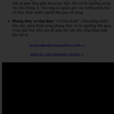
ánh sự giao thoa giữa khoa học thực tiễn và tín ngưỡng trong
văn hóa Đông Á.
Nó cũng là nguồn gốc của trường phái bùa
Lỗ Ban được nhiều người dân gian sử dụng.
Phong thủy và tâm linh:
"Lỗ Ban Kinh" chứa đựng nhiều
bùa chú, phép thuật trong phong thủy và tín ngưỡng dân gian,
ví dụ như bùa yểm nhà để giúp thợ xây đòi công bằng hoặc
bùa trừ tà.
Tải sách miễn phí từ Google Drive, tại đây >>
XEM CÁC CON GIÁP KHÁC TẠI ĐÂY >>