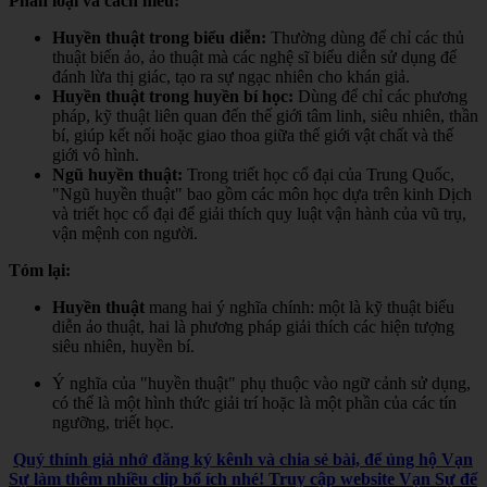
Phân loại và cách hiểu:
Huyền thuật trong biểu diễn:
Thường dùng để chỉ các thủ
thuật biến ảo, ảo thuật mà các nghệ sĩ biểu diễn sử dụng để
đánh lừa thị giác, tạo ra sự ngạc nhiên cho khán giả.
Huyền thuật trong huyền bí học:
Dùng để chỉ các phương
pháp, kỹ thuật liên quan đến thế giới tâm linh, siêu nhiên, thần
bí, giúp kết nối hoặc giao thoa giữa thế giới vật chất và thế
giới vô hình.
Ngũ huyền thuật:
Trong triết học cổ đại của Trung Quốc,
"Ngũ huyền thuật" bao gồm các môn học dựa trên kinh Dịch
và triết học cổ đại để giải thích quy luật vận hành của vũ trụ,
vận mệnh con người.
Tóm lại:
Huyền thuật
mang hai ý nghĩa chính: một là kỹ thuật biểu
diễn ảo thuật, hai là phương pháp giải thích các hiện tượng
siêu nhiên, huyền bí.
Ý nghĩa của "huyền thuật" phụ thuộc vào ngữ cảnh sử dụng,
có thể là một hình thức giải trí hoặc là một phần của các tín
ngưỡng, triết học.
Quý thính giả nhớ đăng ký kênh và chia sẻ bài, để ủng hộ Vạn
Sự làm thêm nhiều clip bổ ích nhé! Truy cập website Vạn Sự để