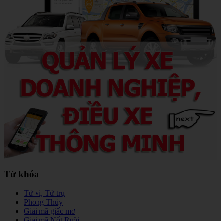
Từ khóa
Tử vi, Tứ trụ
Phong Thủy
Giải mã giấc mơ
Giải mã Nốt Ruồi