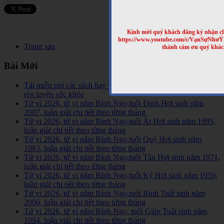
Kính mời quý khách đăng ký nhận cl
https://www.youtube.com/c/VạnSựNhư
Trang sau
thành cảm ơn quý khác
Bài Mới
Tải miễn phí các sách hay về tinh hoa võ học trên Thế Giới,
rèn luyện sức khỏe
Tử vi 2026, tử vi năm Bính Ngọ,tuổi Đinh Hợi sinh năm
2007, luận giải chi tiết theo từng tháng
Tử vi 2026, tử vi năm Bính Ngọ,tuổi Ất Hợi sinh năm 1995,
luận giải chi tiết theo từng tháng
Tử vi 2026, tử vi năm Bính Ngọ,tuổi Quý Hợi sinh năm
1983, luận giải chi tiết theo từng tháng
Tử vi 2026, tử vi năm Bính Ngọ,tuổi Tân Hợi sinh năm 1971,
luận giải chi tiết theo từng tháng
Tử vi 2026, tử vi năm Bính Ngọ,tuổi Kỷ Hợi sinh năm 1959,
luận giải chi tiết theo từng tháng
Tử vi 2026, tử vi năm Bính Ngọ,tuổi Bính Tuất sinh năm
2006, luận giải chi tiết theo từng tháng
Tử vi 2026, tử vi năm Bính Ngọ, tuổi Giáp Tuất sinh năm
1994, luận giải chi tiết theo từng tháng