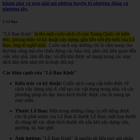
khám phá và xem giải mã những huyền bí phương đông và
phương tây.
3.
Lỗ Ban
.
"Lỗ Ban Kinh"
là tên một cuốn sách cổ của Trung Quốc về kiến
trúc, phong thủy và kỹ thuật xây dựng, gắn liền với tên tuổi của Lỗ
Ban, ông tổ nghề mộc
.
Cuốn sách này không chỉ là cẩm nang cho
thợ thủ công mà còn chứa đựng các bùa chú, phù chú liên quan đến
việc xây nhà, làm đồ đạc, và đôi khi được sử dụng trong các mục
đích tâm linh như trừ tà hoặc đòi nợ.
Các khía cạnh của "Lỗ Ban Kinh"
Kiến trúc và kỹ thuật:
Cuốn sách cung cấp kiến thức về
cách xây dựng nhà ở, chế tạo các vật dụng trong nhà, và các
phương pháp đo đạc theo kích thước được cho là mang lại
may mắn.
Thước Lỗ Ban:
Một trong những công cụ nổi tiếng được
cho là phát minh của Lỗ Ban là thước Lỗ Ban, một loại thước
đo dùng để xác định kích thước tốt xấu khi xây dựng cửa,
giường, tủ, bàn ghế.
Ảnh hưởng:
"Lỗ Ban Kinh" là nguồn tài liệu quý giá phản