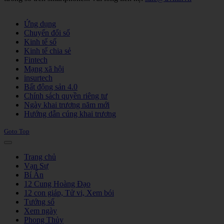
Joomla! 3 Templates
Ứng dụng
Chuyển đổi số
Kinh tế số
Kinh tế chia sẻ
Fintech
Mạng xã hội
insurtech
Bất động sản 4.0
Chính sách quyền riêng tư
Ngày khai trương năm mới
Hướng dẫn cúng khai trương
Goto Top
Trang chủ
Vạn Sự
Bí Ẩn
12 Cung Hoàng Đạo
12 con giáp, Tử vi, Xem bói
Tướng số
Xem ngày
Phong Thủy