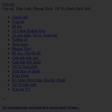
Vạn Sự
Vạn sự, Tâm Linh, Phong Thủy, Tử Vi, Kinh Dịch, Bói
Trang chủ
Vạn Sự
Bí Ẩn
12 Cung Hoàng Đạo
12 con giáp, Tử vi, Xem bói
Tướng số
Xem ngày
Phong Thủy
Bí Ẩn - Huyền Bí
Giải mã giấc mơ
Giải Mã Nốt Ruồi
Tử Vi Trọn Đời
Tinh hoa võ thuật
Kinh Dịch
Kỳ Môn Độn Giáp, Huyền Thuật
Tử Vi năm mới
Vạn Sự TV
Tải sách miễn phí, sách kinh dịch, huyền thuật, lỗ ban...