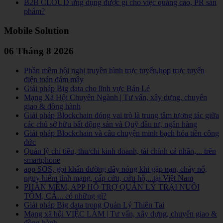
B2B CLOUD ứng dụng được gì cho việc quảng cáo, PR sản
phẩm?
Mobile Solution
06 Tháng 8 2026
Phần mềm hội nghị truyền hình trực tuyến,họp trực tuyến
điện toán đám mây
Giải pháp Big data cho lĩnh vực Bán Lẻ
Mạng Xã Hội Chuyên Ngành | Tư vấn, xây dựng, chuyển
giao & đồng hành
Giải pháp Blockchain đóng vai trò là trung tâm tương tác giữa
các chủ sở hữu bất động sản và Quỹ đầu tư, ngân hàng
Giải pháp Blockchain và câu chuyện minh bạch hóa tiền công
đức
Quản lý chi tiêu, thu/chi kinh doanh, tài chính cá nhân,... trên
smartphone
app SOS, gọi khẩn đường dây nóng khi gặp nạn, cháy nổ,
nguy hiểm tính mạng, cấp cứu, cứu hộ,...tại Việt Nam
PHẦN MỀM, APP HỖ TRỢ QUẢN LÝ TRẠI NUÔI
TÔM, CÁ... có những gì?
Giải pháp Big data trong Quản Lý Thiên Tai
Mạng xã hội VIỆC LÀM | Tư vấn, xây dựng, chuyển giao &
đồng hành