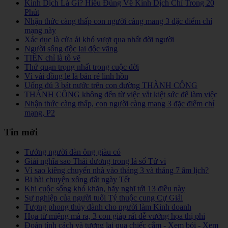
Kinh Dịch Là Gì? Hiểu Đúng Về Kinh Dịch Chỉ Trong 20
Phút
Nhận thức càng thấp con người càng mang 3 đặc điểm chí
mạng này
Xác dục là cửa ải khó vượt qua nhất đời người
Người sống độc lai độc vãng
TIỀN chỉ là tô vẽ
Thứ quạn trọng nhất trong cuộc đời
Vì vài đồng lẻ là bán rẻ linh hồn
Uống đủ 3 bát nước trên con đường THÀNH CÔNG
THÀNH CÔNG không đến từ việc vắt kiệt sức để làm việc
Nhận thức càng thấp, con người càng mang 3 đặc điểm chí
mạng, P2
Tin mới
Tướng người đàn ông giàu có
Giải nghĩa sao Thái dương trong lá số Tử vi
Vì sao kiêng chuyển nhà vào tháng 3 và tháng 7 âm lịch?
Bi hài chuyện xông đất ngày Tết
Khi cuộc sống khó khăn, hãy nghĩ tới 13 điều này
Sự nghiệp của người tuổi Tý thuộc cung Cự Giải
Tượng phong thủy dành cho người làm Kinh doanh
Họa từ miệng mà ra, 3 con giáp rất dễ vướng họa thị phi
Đoán tính cách và tương lai qua chiếc cằm - Xem bói - Xem