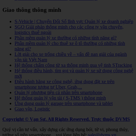
Giao thông thông minh
S-Vehicle | Chuyển Đổi Số lĩnh vực Quản lý xe doanh nghiệp
SGO Giải pháp thông minh cho các công ty vận chuyển,
logistics thuê ngoài
Phần mềm quản lý xe thường có những tính năng gì?
Phần mềm quản lý cho thuê xe ô tô thường có những tính
năng gì?
Lời giải cho xe trống chiều về – vấn đề nan giải của ngành
vận tải Việt Nam
Hệ thống chấm công từ xa thông minh qua vệ tinh STracking
Hệ thống điều hành, tìm gọi và quản lý xe sử dụng công nghệ
mới
Điều hành hãng xe công nghệ, ứng dụng đặt xe trên
smartphone tương tự Uber, Grab,...
Quản lý phương tiện cá nhân trên smartphone
Hệ thống quản lý vận tải ( S-TMS ) thông minh
Ứng dụng quản lý garage trên smartphone và tablet
Giao vận, Logistic
Copyright © Vạn Sự. All Rights Reserved.
Trực thuộc DVMS
Quý vị cần tư vấn, xây dựng các ứng dụng bói, tử vi, phong thủy,
tướng số trên smartphone... vui lòng liên hệ:
sale@dvms.vn