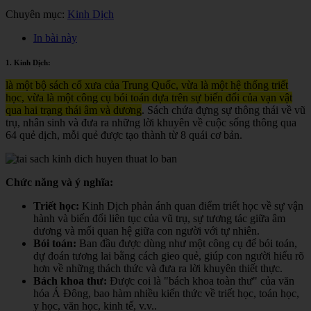
Chuyên mục:
Kinh Dịch
In bài này
1. Kinh Dịch:
là một bộ sách cổ xưa của Trung Quốc, vừa là một hệ thống triết
học, vừa là một công cụ bói toán dựa trên sự biến đổi của vạn vật
qua hai trạng thái âm và dương
. Sách chứa đựng sự thông thái về vũ
trụ, nhân sinh và đưa ra những lời khuyên về cuộc sống thông qua
64 quẻ dịch, mỗi quẻ được tạo thành từ 8 quái cơ bản.
Chức năng và ý nghĩa:
Triết học:
Kinh Dịch phản ánh quan điểm triết học về sự vận
hành và biến đổi liên tục của vũ trụ, sự tương tác giữa âm
dương và mối quan hệ giữa con người với tự nhiên.
Bói toán:
Ban đầu được dùng như một công cụ để bói toán,
dự đoán tương lai bằng cách gieo quẻ, giúp con người hiểu rõ
hơn về những thách thức và đưa ra lời khuyên thiết thực.
Bách khoa thư:
Được coi là "bách khoa toàn thư" của văn
hóa Á Đông, bao hàm nhiều kiến thức về triết học, toán học,
y học, văn học, kinh tế, v.v.
.