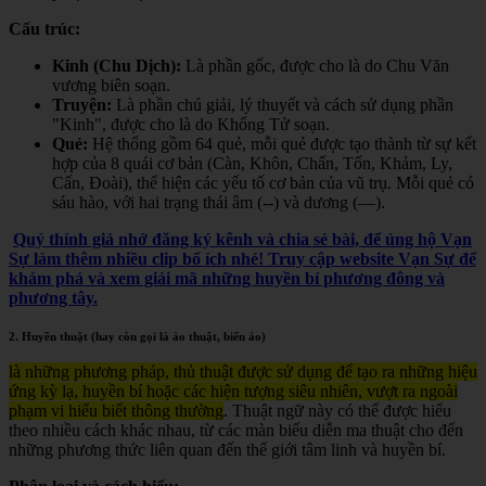
Cấu trúc:
Kinh (Chu Dịch):
Là phần gốc, được cho là do Chu Văn
vương biên soạn.
Truyện:
Là phần chú giải, lý thuyết và cách sử dụng phần
"Kinh", được cho là do Khổng Tử soạn.
Quẻ:
Hệ thống gồm 64 quẻ, mỗi quẻ được tạo thành từ sự kết
hợp của 8 quái cơ bản (Càn, Khôn, Chấn, Tốn, Khảm, Ly,
Cấn, Đoài), thể hiện các yếu tố cơ bản của vũ trụ. Mỗi quẻ có
sáu hào, với hai trạng thái âm (--) và dương (—).
Quý thính giả nhớ đăng ký kênh và chia sẻ bài, để ủng hộ Vạn
Sự làm thêm nhiều clip bổ ích nhé! Truy cập website Vạn Sự để
khám phá và xem giải mã những huyền bí phương đông và
phương tây.
2. Huyền thuật (hay còn gọi là ảo thuật, biến ảo)
là những phương pháp, thủ thuật được sử dụng để tạo ra những hiệu
ứng kỳ lạ, huyền bí hoặc các hiện tượng siêu nhiên, vượt ra ngoài
phạm vi hiểu biết thông thường
. Thuật ngữ này có thể được hiểu
theo nhiều cách khác nhau, từ các màn biểu diễn ma thuật cho đến
những phương thức liên quan đến thế giới tâm linh và huyền bí.