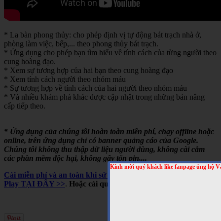
* La bàn phong thủy: cho phép định vị tự động bát trạch nhà ở,
phòng làm việc, bếp,... theo phong thủy bát trạch.
* Ứng dụng cho phép bạn tìm hiểu về tính cách của từng người theo
cung hoàng đạo.
* Xem sự tương hợp của hai bạn theo cung hoàng đạo
* Xem tính cách người theo nhóm máu
* Sự tương hợp về tính cách của hai người theo nhóm máu
* Và nhiều khám phá khác được cập nhật trong những bản nâng
cấp tiếp theo.
* Ứng dụng của chúng tôi hoàn toàn miễn phí, chạy offline hoặc
online, trên ứng dụng chỉ có banner quảng cáo của Google.
Chúng tôi không thu thập dữ liệu người dùng, không cài cắm
các phần mềm độc hại, không gây tốn pin,...
Kính mời quý khách like fanpage ủng hộ V
Cài miễn phí và an toàn khi sử dụng cho Android, trên Google
Play TẠI ĐÂY >>
.
Hoặc cài qua mã QRCODE sau