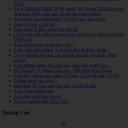
Tử Vi
Tử vi 2026 tuổi Bính Tý nữ mạng, Tử vi năm 2026 nữ mạng
sinh năm 1996, luận giải chi tiết theo từng tháng
Sự nghiệp của người tuổi Tỵ thuộc cung Bảo Bình
Cung cự giải và xử nữ –
Nắm vững 5 điều, chọn nhà siêu dễ
Lễ hội tiêu biểu diễn ra trong ngày 8 tháng 6 - Hội Chọi Trâu
Ở Đồ Sơn
Xem tướng mạo người non yểu –
3 bài cúng Rằm tháng 7 và cách sắm lễ đúng chuẩn
Lưu ý phong thủy khi xây nhà để gia đạo yên bình, thịnh
vượng
Xem tướng những nốt ruồi may mắn trên người bạn –
Lễ hội ngày 11 tháng 2 âm lịch - Hội Đình Kim Giang
Giải mã ý nghĩa ngày sinh (Từ ngày 25/10 tới ngày 29/10)
Tướng người vai rộng –
Mạn đàm về: Tam nam bất phú/ tứ nữ bất bần
Xem Cung tướng mạo
Xem tính cách qua hoa tay
Thủ tục bỏ bàn thờ Thần Tài –
Quảng Cáo