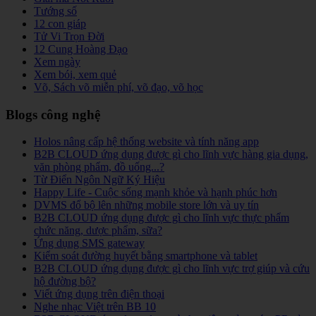
Tướng số
12 con giáp
Tử Vi Trọn Đời
12 Cung Hoàng Đạo
Xem ngày
Xem bói, xem quẻ
Võ, Sách võ miễn phí, võ đạo, võ học
Blogs công nghệ
Holos nâng cấp hệ thống website và tính năng app
B2B CLOUD ứng dụng được gì cho lĩnh vực hàng gia dụng,
văn phòng phẩm, đồ uống...?
Từ Điển Ngôn Ngữ Ký Hiệu
Happy Life - Cuộc sống mạnh khỏe và hạnh phúc hơn
DVMS đổ bộ lên những mobile store lớn và uy tín
B2B CLOUD ứng dụng được gì cho lĩnh vực thực phẩm
chức năng, dược phẩm, sữa?
Ứng dụng SMS gateway
Kiểm soát đường huyết bằng smartphone và tablet
B2B CLOUD ứng dụng được gì cho lĩnh vực trợ giúp và cứu
hộ đường bộ?
Viết ứng dụng trên điện thoại
Nghe nhạc Việt trên BB 10