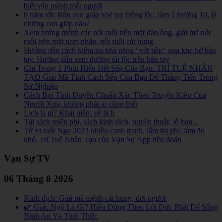
biết vận mệnh mỗi người
8 năm tới: Bốn con giáp xoè tay hứng lộc, làm 1 hưởng 10, là
những con giáp nào?
Xem tướng mệnh các nốt ruồi trên mặt đàn ông, giải mã nốt
ruồi trên mặt nam nhân, nốt ruồi cát hung
Hướng dẫn cách kiểm tra khả năng "vớt tiền" qua khe hở bàn
tay. Hướng dẫn xem đường tài lộc trên bàn tay
Chỉ Trong 1 Phút Hiểu Hết Sếp Của Bạn. TRÍ TUỆ NHÂN
TẠO Giải Mã Tính Cách Sếp Của Bạn Để Thăng Tiến Trong
Sự Nghiệp
Cách Bói Tình Duyên Chuẩn Xác Theo Truyện Kiều Của
Người Xưa, không phải ai cũng biết
Lịch là gì? Khái niệm về lịch
Tải sách miễn phí, sách kinh dịch, huyền thuật, lỗ ban...
Tử vi tuổi Ngọ 2023 nhiều cạnh tranh, lắm thị phi, làm ăn
khó. Trí Tuệ Nhân Tạo của Vạn Sự App tiên đoán
Vạn Sự TV
06 Tháng 8 2026
Kinh dịch: Giải mã mệnh cát hung, đời người
🌿 Giác Ngộ Là Gì? Hiểu Đúng Theo Lời Đức Phật Để Sống
Bình An Và Tỉnh Thức