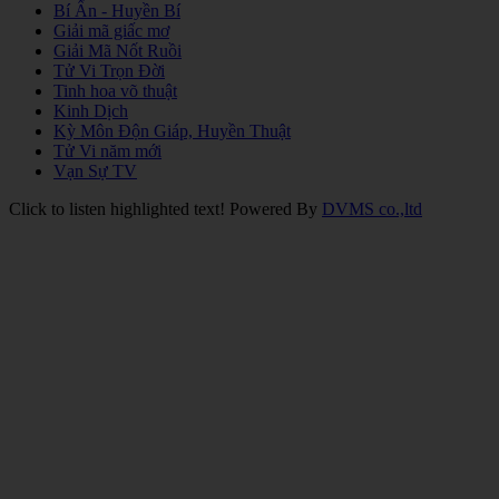
Bí Ẩn - Huyền Bí
Giải mã giấc mơ
Giải Mã Nốt Ruồi
Tử Vi Trọn Đời
Tinh hoa võ thuật
Kinh Dịch
Kỳ Môn Độn Giáp, Huyền Thuật
Tử Vi năm mới
Vạn Sự TV
Click to listen highlighted text!
Powered By
DVMS co.,ltd