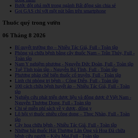
Bước đột phá mới trong ngành Bất động sản chia sẻ
Gọi GAS chỉ với một nút bấm trên smartphone
Thuốc quý trong vườn
06 Tháng 8 2026
Bí quyết trường thọ – Nhiều Tác Giả, Full - Toàn tập
Phòng và chữa bệnh bằng cây thuốc Nam – Trần Thúy, Full -
Toàn tập
Nam Y nghiệm phương - Nguyễn Đức Đoàn, Full - Toàn tập
Tuệ Tĩnh toàn tập - Nguyễn Bá Tĩnh, Full - Toàn tập
Phương pháp chế biến thuốc cổ truyền, Full - Toàn tập
Linh chi phòng trị bệnh – Công Diễn, Full - Toàn tập
100 cách chữa bệnh huyết áp – Nhiều Tác Giả, Full - Toàn
tập
Nghiên cứu phát triển dược liệu và đông dược ở Việt Nam -
Nguyễn Thượng Dong, Full - Toàn tập
Chi sẻ miễn phí sách về y dược, đông y
Lô hội vị thuốc nhiều công dụng – Thục Nhàn, Full - Toàn
tập
Cây hoa chữa bệnh - Nhiều Tác Giả, Full - Toàn tập
Những bài thuốc Hải Thượng Lãn Ông và Hoa Đà chữa
bệnh cứu người – Kiều Mai,Full - Toàn tập