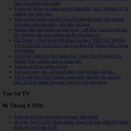
biết vận mệnh mỗi người
8 năm tới: Bốn con giáp xoè tay hứng lộc, làm 1 hưởng 10, là
những con giáp nào?
Xem tướng mệnh các nốt ruồi trên mặt đàn ông, giải mã nốt
ruồi trên mặt nam nhân, nốt ruồi cát hung
Hướng dẫn cách kiểm tra khả năng "vớt tiền" qua khe hở bàn
tay. Hướng dẫn xem đường tài lộc trên bàn tay
Chỉ Trong 1 Phút Hiểu Hết Sếp Của Bạn. TRÍ TUỆ NHÂN
TẠO Giải Mã Tính Cách Sếp Của Bạn Để Thăng Tiến Trong
Sự Nghiệp
Cách Bói Tình Duyên Chuẩn Xác Theo Truyện Kiều Của
Người Xưa, không phải ai cũng biết
Lịch là gì? Khái niệm về lịch
Tải sách miễn phí, sách kinh dịch, huyền thuật, lỗ ban...
Tử vi tuổi Ngọ 2023 nhiều cạnh tranh, lắm thị phi, làm ăn
khó. Trí Tuệ Nhân Tạo của Vạn Sự App tiên đoán
Vạn Sự TV
06 Tháng 8 2026
Kinh dịch: Giải mã mệnh cát hung, đời người
🌿 Giác Ngộ Là Gì? Hiểu Đúng Theo Lời Đức Phật Để Sống
Bình An Và Tỉnh Thức