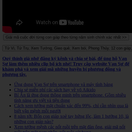
Quý thính giả nhớ đăng ký kênh và chia sẻ bài, để ủng hộ Vạn
Sự làm thêm nhiều clip bổ ích nhé! Truy cập website Vạn Sự để
khám phá và xem giải mã những huyền bí phương đông và
phương tây.
Ứng dụng Vạn Sự trên smartphone và máy tính bảng
Chia sẻ miễn phí các sách hay về võ Aikido
Bí Ẩn là ứng dụng thông minh trên smartphone. Gồm nhiều
tính năng ưu việt và tiện dụng
Cách xem tướng mặt chuẩn xác đến 99%, chỉ cần nhìn qua là
biết vận mệnh mỗi người
8 năm tới: Bốn con giáp xoè tay hứng lộc, làm 1 hưởng 10, là
những con giáp nào?
Xem tướng mệnh các nốt ruồi trên mặt đàn ông, giải mã nốt