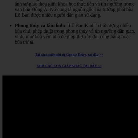
ánh sự giao thoa giữa khoa học thực tiễn và tín ngưỡng trong
văn hóa Đông Á.
Nó cũng là nguồn gốc của trường phái bùa
Lỗ Ban được nhiều người dân gian sử dụng.
Phong thủy và tâm linh:
"Lỗ Ban Kinh" chứa đựng nhiều
bùa chú, phép thuật trong phong thủy và tín ngưỡng dân gian,
ví dụ như bùa yểm nhà để giúp thợ xây đòi công bằng hoặc
bùa trừ tà.
Tải sách miễn phí từ Google Drive, tại đây >>
XEM CÁC CON GIÁP KHÁC TẠI ĐÂY >>