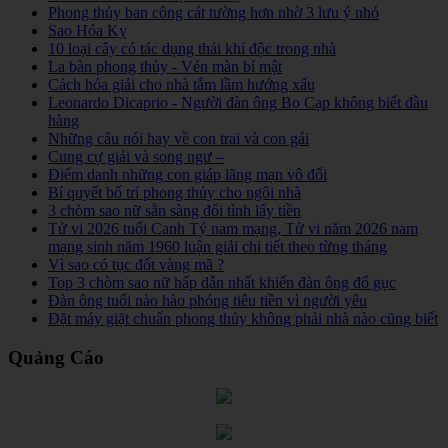
Phong thủy ban công cát tường hơn nhờ 3 lưu ý nhỏ
Sao Hóa Kỵ
10 loại cây có tác dụng thải khí độc trong nhà
La bàn phong thủy - Vén màn bí mật
Cách hóa giải cho nhà tắm lầm hướng xấu
Leonardo Dicaprio - Người đàn ông Bọ Cạp không biết đầu
hàng
Những câu nói hay về con trai và con gái
Cung cự giải và song ngư –
Điểm danh những con giáp lãng mạn vô đối
Bí quyết bố trí phong thủy cho ngôi nhà
3 chòm sao nữ sẵn sàng đổi tình lấy tiền
Tử vi 2026 tuổi Canh Tý nam mạng, Tử vi năm 2026 nam
mạng sinh năm 1960 luận giải chi tiết theo từng tháng
Vì sao có tục đốt vàng mã ?
Top 3 chòm sao nữ hấp dẫn nhất khiến đàn ông đổ gục
Đàn ông tuổi nào hào phóng tiêu tiền vì người yêu
Đặt máy giặt chuẩn phong thủy không phải nhà nào cũng biết
Quảng Cáo