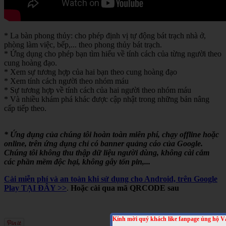
* La bàn phong thủy: cho phép định vị tự động bát trạch nhà ở,
phòng làm việc, bếp,... theo phong thủy bát trạch.
* Ứng dụng cho phép bạn tìm hiểu về tính cách của từng người theo
cung hoàng đạo.
* Xem sự tương hợp của hai bạn theo cung hoàng đạo
* Xem tính cách người theo nhóm máu
* Sự tương hợp về tính cách của hai người theo nhóm máu
* Và nhiều khám phá khác được cập nhật trong những bản nâng
cấp tiếp theo.
* Ứng dụng của chúng tôi hoàn toàn miễn phí, chạy offline hoặc
online, trên ứng dụng chỉ có banner quảng cáo của Google.
Chúng tôi không thu thập dữ liệu người dùng, không cài cắm
các phần mềm độc hại, không gây tốn pin,...
Cài miễn phí và an toàn khi sử dụng cho Android, trên Google
Play TẠI ĐÂY >>
.
Hoặc cài qua mã QRCODE sau
Kính mời quý khách like fanpage ủng hộ V