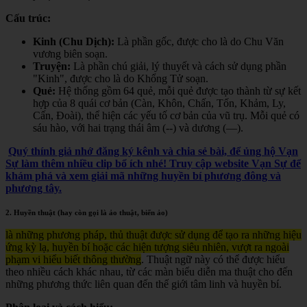
Cấu trúc:
Kinh (Chu Dịch):
Là phần gốc, được cho là do Chu Văn
vương biên soạn.
Truyện:
Là phần chú giải, lý thuyết và cách sử dụng phần
"Kinh", được cho là do Khổng Tử soạn.
Quẻ:
Hệ thống gồm 64 quẻ, mỗi quẻ được tạo thành từ sự kết
hợp của 8 quái cơ bản (Càn, Khôn, Chấn, Tốn, Khảm, Ly,
Cấn, Đoài), thể hiện các yếu tố cơ bản của vũ trụ. Mỗi quẻ có
sáu hào, với hai trạng thái âm (--) và dương (—).
Quý thính giả nhớ đăng ký kênh và chia sẻ bài, để ủng hộ Vạn
Sự làm thêm nhiều clip bổ ích nhé! Truy cập website Vạn Sự để
khám phá và xem giải mã những huyền bí phương đông và
phương tây.
2. Huyền thuật (hay còn gọi là ảo thuật, biến ảo)
là những phương pháp, thủ thuật được sử dụng để tạo ra những hiệu
ứng kỳ lạ, huyền bí hoặc các hiện tượng siêu nhiên, vượt ra ngoài
phạm vi hiểu biết thông thường
. Thuật ngữ này có thể được hiểu
theo nhiều cách khác nhau, từ các màn biểu diễn ma thuật cho đến
những phương thức liên quan đến thế giới tâm linh và huyền bí.