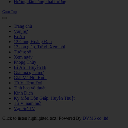
Hướng dẫn cúng khai trương
Goto Top
Trang chủ
Vạn Sự
Bí Ẩn
12 Cung Hoàng Đạo
12 con giáp, Tử vi, Xem bói
Tướng số
Xem ngày
Phong Thủy
Bí Ẩn - Huyền Bí
Giải mã giấc mơ
Giải Mã Nốt Ruồi
Tử Vi Trọn Đời
Tinh hoa võ thuật
Kinh Dịch
Kỳ Môn Độn Giáp, Huyền Thuật
Tử Vi năm mới
Vạn Sự TV
Click to listen highlighted text!
Powered By
DVMS co.,ltd