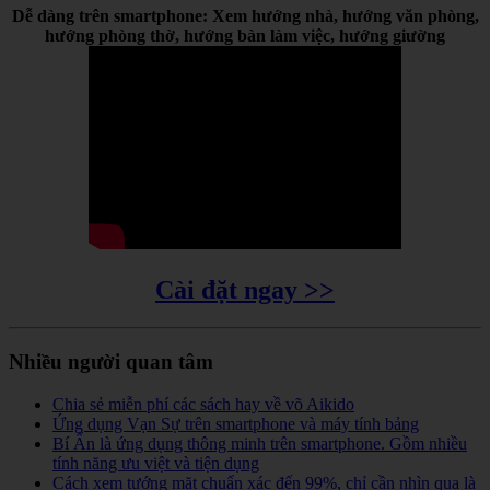
Dễ dàng trên smartphone: Xem hướng nhà, hướng văn phòng,
hướng phòng thờ, hướng bàn làm việc, hướng giường
Cài đặt ngay >>
Nhiều người quan tâm
Chia sẻ miễn phí các sách hay về võ Aikido
Ứng dụng Vạn Sự trên smartphone và máy tính bảng
Bí Ẩn là ứng dụng thông minh trên smartphone. Gồm nhiều
tính năng ưu việt và tiện dụng
Cách xem tướng mặt chuẩn xác đến 99%, chỉ cần nhìn qua là