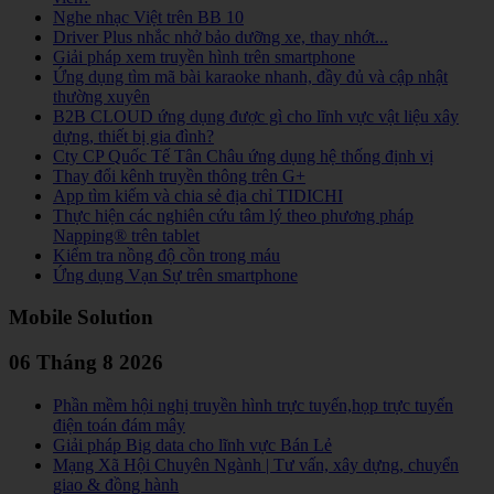
Nghe nhạc Việt trên BB 10
Driver Plus nhắc nhở bảo dưỡng xe, thay nhớt...
Giải pháp xem truyền hình trên smartphone
Ứng dụng tìm mã bài karaoke nhanh, đầy đủ và cập nhật
thường xuyên
B2B CLOUD ứng dụng được gì cho lĩnh vực vật liệu xây
dựng, thiết bị gia đình?
Cty CP Quốc Tế Tân Châu ứng dụng hệ thống định vị
Thay đổi kênh truyền thông trên G+
App tìm kiếm và chia sẻ địa chỉ TIDICHI
Thực hiện các nghiên cứu tâm lý theo phương pháp
Napping® trên tablet
Kiểm tra nồng độ cồn trong máu
Ứng dụng Vạn Sự trên smartphone
Mobile Solution
06 Tháng 8 2026
Phần mềm hội nghị truyền hình trực tuyến,họp trực tuyến
điện toán đám mây
Giải pháp Big data cho lĩnh vực Bán Lẻ
Mạng Xã Hội Chuyên Ngành | Tư vấn, xây dựng, chuyển
giao & đồng hành