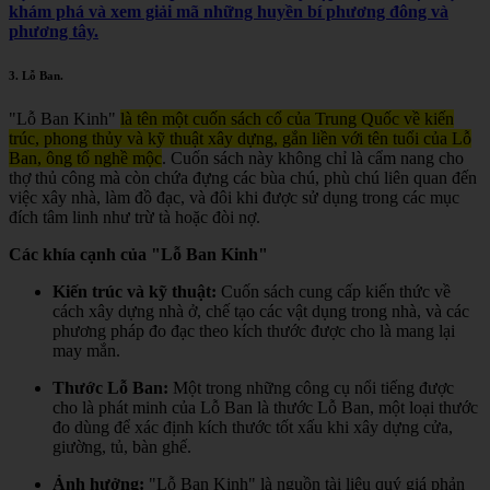
khám phá và xem giải mã những huyền bí phương đông và
phương tây.
3.
Lỗ Ban
.
"Lỗ Ban Kinh"
là tên một cuốn sách cổ của Trung Quốc về kiến
trúc, phong thủy và kỹ thuật xây dựng, gắn liền với tên tuổi của Lỗ
Ban, ông tổ nghề mộc
.
Cuốn sách này không chỉ là cẩm nang cho
thợ thủ công mà còn chứa đựng các bùa chú, phù chú liên quan đến
việc xây nhà, làm đồ đạc, và đôi khi được sử dụng trong các mục
đích tâm linh như trừ tà hoặc đòi nợ.
Các khía cạnh của "Lỗ Ban Kinh"
Kiến trúc và kỹ thuật:
Cuốn sách cung cấp kiến thức về
cách xây dựng nhà ở, chế tạo các vật dụng trong nhà, và các
phương pháp đo đạc theo kích thước được cho là mang lại
may mắn.
Thước Lỗ Ban:
Một trong những công cụ nổi tiếng được
cho là phát minh của Lỗ Ban là thước Lỗ Ban, một loại thước
đo dùng để xác định kích thước tốt xấu khi xây dựng cửa,
giường, tủ, bàn ghế.
Ảnh hưởng:
"Lỗ Ban Kinh" là nguồn tài liệu quý giá phản