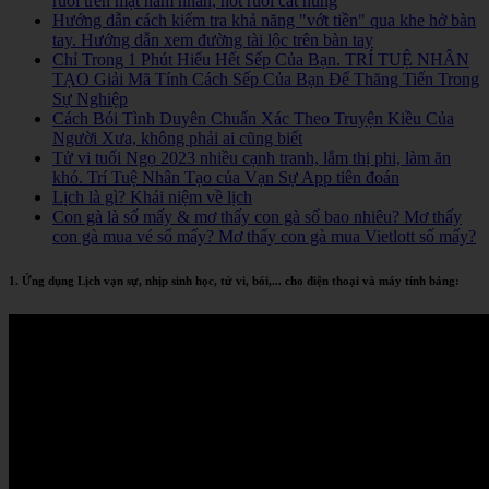
ruồi trên mặt nam nhân, nốt ruồi cát hung
Hướng dẫn cách kiểm tra khả năng "vớt tiền" qua khe hở bàn
tay. Hướng dẫn xem đường tài lộc trên bàn tay
Chỉ Trong 1 Phút Hiểu Hết Sếp Của Bạn. TRÍ TUỆ NHÂN
TẠO Giải Mã Tính Cách Sếp Của Bạn Để Thăng Tiến Trong
Sự Nghiệp
Cách Bói Tình Duyên Chuẩn Xác Theo Truyện Kiều Của
Người Xưa, không phải ai cũng biết
Tử vi tuổi Ngọ 2023 nhiều cạnh tranh, lắm thị phi, làm ăn
khó. Trí Tuệ Nhân Tạo của Vạn Sự App tiên đoán
Lịch là gì? Khái niệm về lịch
Con gà là số mấy & mơ thấy con gà số bao nhiêu? Mơ thấy
con gà mua vé số mấy? Mơ thấy con gà mua Vietlott số mấy?
1. Ứng dụng Lịch vạn sự, nhịp sinh học, tử vi, bói,... cho điện thoại và máy tính bảng: