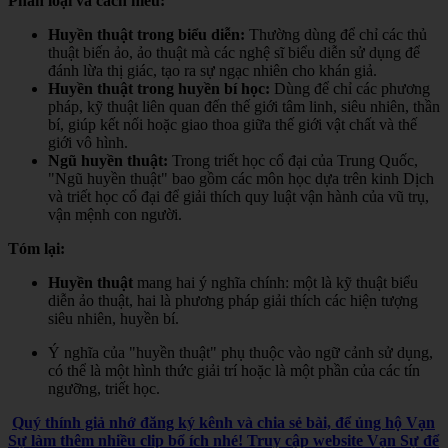
Phân loại và cách hiểu:
Huyền thuật trong biểu diễn:
Thường dùng để chỉ các thủ
thuật biến ảo, ảo thuật mà các nghệ sĩ biểu diễn sử dụng để
đánh lừa thị giác, tạo ra sự ngạc nhiên cho khán giả.
Huyền thuật trong huyền bí học:
Dùng để chỉ các phương
pháp, kỹ thuật liên quan đến thế giới tâm linh, siêu nhiên, thần
bí, giúp kết nối hoặc giao thoa giữa thế giới vật chất và thế
giới vô hình.
Ngũ huyền thuật:
Trong triết học cổ đại của Trung Quốc,
"Ngũ huyền thuật" bao gồm các môn học dựa trên kinh Dịch
và triết học cổ đại để giải thích quy luật vận hành của vũ trụ,
vận mệnh con người.
Tóm lại:
Huyền thuật
mang hai ý nghĩa chính: một là kỹ thuật biểu
diễn ảo thuật, hai là phương pháp giải thích các hiện tượng
siêu nhiên, huyền bí.
Ý nghĩa của "huyền thuật" phụ thuộc vào ngữ cảnh sử dụng,
có thể là một hình thức giải trí hoặc là một phần của các tín
ngưỡng, triết học.
Quý thính giả nhớ đăng ký kênh và chia sẻ bài, để ủng hộ Vạn
Sự làm thêm nhiều clip bổ ích nhé! Truy cập website Vạn Sự để