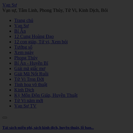
Vạn Sự
Vạn sự, Tâm Linh, Phong Thủy, Tử Vi, Kinh Dịch, Bói
Trang chủ
Vạn Sự
Bí Ẩn
12 Cung Hoàng Đạo
12 con giáp, Tử vi, Xem bói
Tướng số
Xem ngày
Phong Thủy
Bí Ẩn - Huyền Bí
Giải mã giấc mơ
Giải Mã Nốt Ruồi
Tử Vi Trọn Đời
Tinh hoa võ thuật
Kinh Dịch
Kỳ Môn Độn Giáp, Huyền Thuật
Tử Vi năm mới
Vạn Sự TV
Tải sách miễn phí, sách kinh dịch, huyền thuật, lỗ ban...