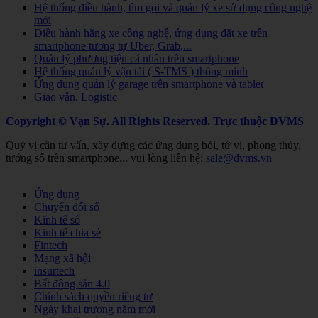
Hệ thống điều hành, tìm gọi và quản lý xe sử dụng công nghệ
mới
Điều hành hãng xe công nghệ, ứng dụng đặt xe trên
smartphone tương tự Uber, Grab,...
Quản lý phương tiện cá nhân trên smartphone
Hệ thống quản lý vận tải ( S-TMS ) thông minh
Ứng dụng quản lý garage trên smartphone và tablet
Giao vận, Logistic
Copyright © Vạn Sự. All Rights Reserved.
Trực thuộc DVMS
Quý vị cần tư vấn, xây dựng các ứng dụng bói, tử vi, phong thủy,
tướng số trên smartphone... vui lòng liên hệ:
sale@dvms.vn
Joomla! 3 Templates
Ứng dụng
Chuyển đổi số
Kinh tế số
Kinh tế chia sẻ
Fintech
Mạng xã hội
insurtech
Bất động sản 4.0
Chính sách quyền riêng tư
Ngày khai trương năm mới