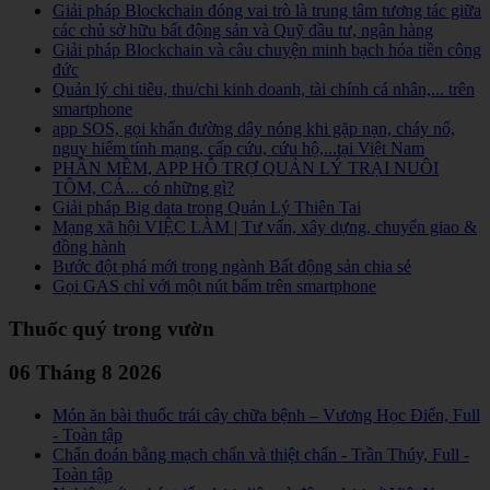
Giải pháp Blockchain đóng vai trò là trung tâm tương tác giữa
các chủ sở hữu bất động sản và Quỹ đầu tư, ngân hàng
Giải pháp Blockchain và câu chuyện minh bạch hóa tiền công
đức
Quản lý chi tiêu, thu/chi kinh doanh, tài chính cá nhân,... trên
smartphone
app SOS, gọi khẩn đường dây nóng khi gặp nạn, cháy nổ,
nguy hiểm tính mạng, cấp cứu, cứu hộ,...tại Việt Nam
PHẦN MỀM, APP HỖ TRỢ QUẢN LÝ TRẠI NUÔI
TÔM, CÁ... có những gì?
Giải pháp Big data trong Quản Lý Thiên Tai
Mạng xã hội VIỆC LÀM | Tư vấn, xây dựng, chuyển giao &
đồng hành
Bước đột phá mới trong ngành Bất động sản chia sẻ
Gọi GAS chỉ với một nút bấm trên smartphone
Thuốc quý trong vườn
06 Tháng 8 2026
Món ăn bài thuốc trái cây chữa bệnh – Vương Học Điển, Full
- Toàn tập
Chẩn đoán bằng mạch chẩn và thiệt chẩn - Trần Thúy, Full -
Toàn tập