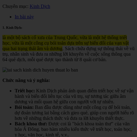
Chuyên mục:
Kinh Dịch
In bài này
1. Kinh Dịch:
là một bộ sách cổ xưa của Trung Quốc, vừa là một hệ thống triết
học, vừa là một công cụ bói toán dựa trên sự biến đổi của vạn vật
qua hai trạng thái âm và dương
. Sách chứa đựng sự thông thái về vũ
trụ, nhân sinh và đưa ra những lời khuyên về cuộc sống thông qua
64 quẻ dịch, mỗi quẻ được tạo thành từ 8 quái cơ bản.
Chức năng và ý nghĩa:
Triết học:
Kinh Dịch phản ánh quan điểm triết học về sự vận
hành và biến đổi liên tục của vũ trụ, sự tương tác giữa âm
dương và mối quan hệ giữa con người với tự nhiên.
Bói toán:
Ban đầu được dùng như một công cụ để bói toán,
dự đoán tương lai bằng cách gieo quẻ, giúp con người hiểu rõ
hơn về những thách thức và đưa ra lời khuyên thiết thực.
Bách khoa thư:
Được coi là "bách khoa toàn thư" của văn
hóa Á Đông, bao hàm nhiều kiến thức về triết học, toán học,
y học, văn học, kinh tế, v.v.
.