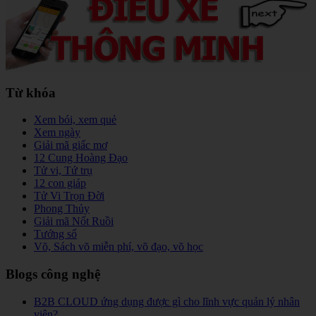
Từ khóa
Xem bói, xem quẻ
Xem ngày
Giải mã giấc mơ
12 Cung Hoàng Đạo
Tử vi, Tứ trụ
12 con giáp
Tử Vi Trọn Đời
Phong Thủy
Giải mã Nốt Ruồi
Tướng số
Võ, Sách võ miễn phí, võ đạo, võ học
Blogs công nghệ
B2B CLOUD ứng dụng được gì cho lĩnh vực quản lý nhân
viên?