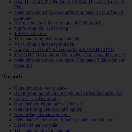
Kinh Dịch Là Gì? Hiểu Đúng Về Kinh Dịch Chỉ Trong 20
Phút
Nhận thức càng thấp con người càng mang 3 đặc điểm chí
mạng này
Xác dục là cửa ải khó vượt qua nhất đời người
Người sống độc lai độc vãng
TIỀN chỉ là tô vẽ
Thứ quạn trọng nhất trong cuộc đời
Vì vài đồng lẻ là bán rẻ linh hồn
Uống đủ 3 bát nước trên con đường THÀNH CÔNG
THÀNH CÔNG không đến từ việc vắt kiệt sức để làm việc
Nhận thức càng thấp, con người càng mang 3 đặc điểm chí
mạng, P2
Tin mới
Cung kim ngưu và cự giải –
Bạn thường thu hút và được yêu thích bởi kiểu người nào?
Luận về sao Tham Lang
Chu Dịch với Ngôn ngữ và Chữ viết
Giải mã những giấc mơ nghề nghiệp –
Xem tướng cổ đoán vận hạn –
Điểm danh 3 chòm sao nữ bá đạo, thích là tự cầm cưa
Đặt tên bé gái hay nhất
Tết Thanh minh và tục tảo mộ