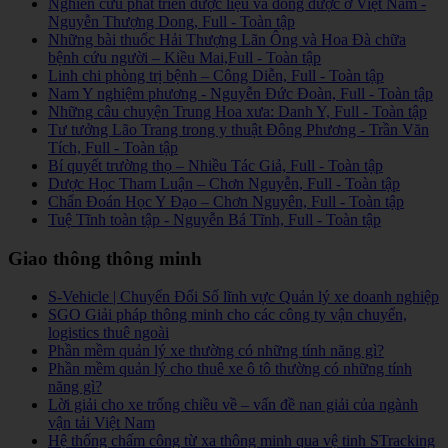
Nghiên cứu phát triển dược liệu và đông dược ở Việt Nam -
Nguyễn Thượng Dong, Full - Toàn tập
Những bài thuốc Hải Thượng Lãn Ông và Hoa Đà chữa
bệnh cứu người – Kiều Mai,Full - Toàn tập
Linh chi phòng trị bệnh – Công Diễn, Full - Toàn tập
Nam Y nghiệm phương - Nguyễn Đức Đoàn, Full - Toàn tập
Những câu chuyện Trung Hoa xưa: Danh Y, Full - Toàn tập
Tư tưởng Lão Trang trong y thuật Đông Phương - Trần Văn
Tích, Full - Toàn tập
Bí quyết trường thọ – Nhiều Tác Giả, Full - Toàn tập
Dược Học Tham Luận – Chơn Nguyễn, Full - Toàn tập
Chẩn Đoán Học Y Đạo – Chơn Nguyên, Full - Toàn tập
Tuệ Tĩnh toàn tập - Nguyễn Bá Tĩnh, Full - Toàn tập
Giao thông thông minh
S-Vehicle | Chuyển Đổi Số lĩnh vực Quản lý xe doanh nghiệp
SGO Giải pháp thông minh cho các công ty vận chuyển,
logistics thuê ngoài
Phần mềm quản lý xe thường có những tính năng gì?
Phần mềm quản lý cho thuê xe ô tô thường có những tính
năng gì?
Lời giải cho xe trống chiều về – vấn đề nan giải của ngành
vận tải Việt Nam
Hệ thống chấm công từ xa thông minh qua vệ tinh STracking