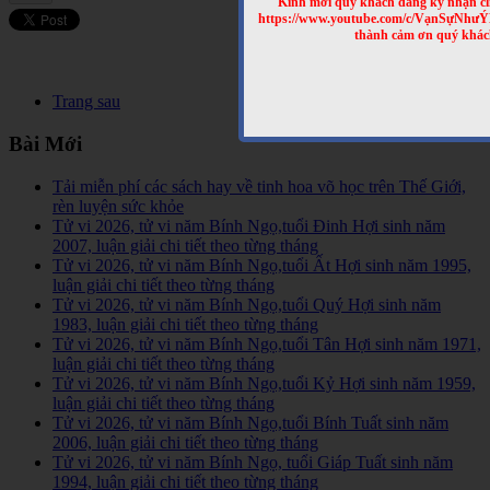
Kính mời quý khách đăng ký nhận cl
https://www.youtube.com/c/VạnSựNhư
thành cảm ơn quý khác
Trang sau
Bài Mới
Tải miễn phí các sách hay về tinh hoa võ học trên Thế Giới,
rèn luyện sức khỏe
Tử vi 2026, tử vi năm Bính Ngọ,tuổi Đinh Hợi sinh năm
2007, luận giải chi tiết theo từng tháng
Tử vi 2026, tử vi năm Bính Ngọ,tuổi Ất Hợi sinh năm 1995,
luận giải chi tiết theo từng tháng
Tử vi 2026, tử vi năm Bính Ngọ,tuổi Quý Hợi sinh năm
1983, luận giải chi tiết theo từng tháng
Tử vi 2026, tử vi năm Bính Ngọ,tuổi Tân Hợi sinh năm 1971,
luận giải chi tiết theo từng tháng
Tử vi 2026, tử vi năm Bính Ngọ,tuổi Kỷ Hợi sinh năm 1959,
luận giải chi tiết theo từng tháng
Tử vi 2026, tử vi năm Bính Ngọ,tuổi Bính Tuất sinh năm
2006, luận giải chi tiết theo từng tháng
Tử vi 2026, tử vi năm Bính Ngọ, tuổi Giáp Tuất sinh năm
1994, luận giải chi tiết theo từng tháng