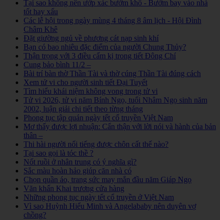
Tại sao không nên ướp xác bướm khô - Bướm bay vào nhà
tốt hay xấu
Các lễ hội trong ngày mùng 4 tháng 8 âm lịch - Hội Đình
Châm Khê
Đặt giường ngủ về phương cát nạp sinh khí
Bạn có bao nhiêu đặc điểm của người Chung Thủy?
Thận trọng với 3 điều cấm kị trong tiết Đông Chí
Cung bảo bình 11/2 –
Bài trí bàn thờ Thần Tài và thờ cúng Thần Tài đúng cách
Xem tử vi cho người sinh tiết Đại Tuyết
Tìm hiểu khái niệm không vong trong tử vi
Tử vi 2026, tử vi năm Bính Ngọ, tuổi Nhâm Ngọ sinh năm
2002, luận giải chi tiết theo từng tháng
Phong tục tập quán ngày tết cổ truyền Việt Nam
Mơ thấy được lợi nhuận: Cẩn thận với lời nói và hành của bản
thân –
Thi hài người nổi tiếng được chôn cất thế nào?
Tại sao gọi là tóc thề ?
Nốt ruồi ở nhân trung có ý nghĩa gì?
Sắc màu hoàn hảo giúp căn nhà có
Chọn quần áo, trang sức may mắn đầu năm Giáp Ngọ
Văn khấn Khai trương cửa hàng
Những phong tục ngày tết cổ truyền ở Việt Nam
Vì sao Huỳnh Hiểu Minh và Angelababy nên duyên vợ
chồng?