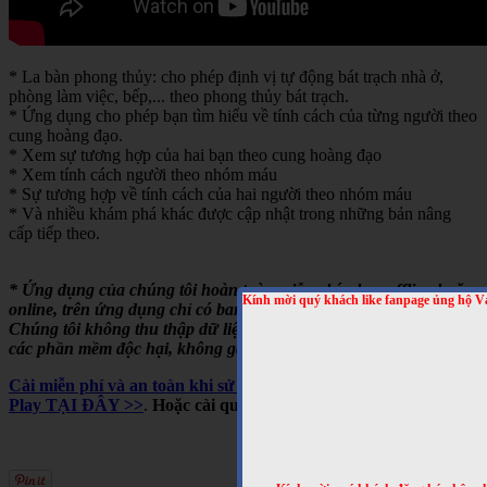
* La bàn phong thủy: cho phép định vị tự động bát trạch nhà ở,
phòng làm việc, bếp,... theo phong thủy bát trạch.
* Ứng dụng cho phép bạn tìm hiểu về tính cách của từng người theo
cung hoàng đạo.
* Xem sự tương hợp của hai bạn theo cung hoàng đạo
* Xem tính cách người theo nhóm máu
* Sự tương hợp về tính cách của hai người theo nhóm máu
* Và nhiều khám phá khác được cập nhật trong những bản nâng
cấp tiếp theo.
* Ứng dụng của chúng tôi hoàn toàn miễn phí, chạy offline hoặc
Kính mời quý khách like fanpage ủng hộ V
online, trên ứng dụng chỉ có banner quảng cáo của Google.
Chúng tôi không thu thập dữ liệu người dùng, không cài cắm
các phần mềm độc hại, không gây tốn pin,...
Cài miễn phí và an toàn khi sử dụng cho Android, trên Google
Play TẠI ĐÂY >>
.
Hoặc cài qua mã QRCODE sau