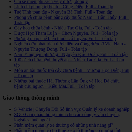
Chi sẻ miễn phí sách về y dược, đông y
Linh chi phòng trị bệnh – Công Diễn, Full - Toàn tập
Tuệ Tĩnh toàn tập - Nguyễn Bá Tĩnh, Full - Toàn tập
Phòng và chữa bệnh bằng cây thuốc Nam – Trần Thúy, Full -
Toàn tập
Cây hoa chữa bệnh - Nhiều Tác Giả, Full - Toàn tập
Dược Học Tham Luận – Chơn Nguyễn, Full - Toàn tập
Phương pháp chế biến thuốc cổ truyền, Full - Toàn tập
Nghiên cứu phát triển dược liệu và đông dược ở Việt Nam -
Nguyễn Thượng Dong, Full - Toàn tập
Nam Y nghiệm phương - Nguyễn Đức Đoàn, Full - Toàn tập
100 cách chữa bệnh huyết áp – Nhiều Tác Giả, Full - Toàn
tập
Món ăn bài thuốc trái cây chữa bệnh – Vương Học Điển, Full
- Toàn tập
Những bài thuốc Hải Thượng Lãn Ông và Hoa Đà chữa
bệnh cứu người – Kiều Mai,Full - Toàn tập
Giao thông thông minh
S-Vehicle | Chuyển Đổi Số lĩnh vực Quản lý xe doanh nghiệp
SGO Giải pháp thông minh cho các công ty vận chuyển,
logistics thuê ngoài
Phần mềm quản lý xe thường có những tính năng gì?
Phần mềm quản lý cho thuê xe ô tô thường có những tính