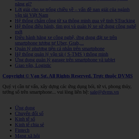
năng gì?
Lời giải cho xe trống chiều về – vấn đề nan giải của ngành
vận tải Việt Nam
Hệ thống chấm công từ xa thông minh qua vệ tinh STracking
Hệ thống điều hành, tìm gọi và quản lý xe sử dụng công nghệ
mới
Điều hành hãng xe công nghệ, ứng dụng đặt xe trên
smartphone tương tự Uber, Grab,...
Quản lý phương tiện cá nhân trên smartphone
Hệ thống quản lý vận tải ( S-TMS ) thông minh
Ứng dụng quản lý garage trên smartphone và tablet
Giao vận, Logistic
Copyright © Vạn Sự. All Rights Reserved.
Trực thuộc DVMS
Quý vị cần tư vấn, xây dựng các ứng dụng bói, tử vi, phong thủy,
tướng số trên smartphone... vui lòng liên hệ:
sale@dvms.vn
Joomla! 3 Templates
Ứng dụng
Chuyển đổi số
Kinh tế số
Kinh tế chia sẻ
Fintech
Mạng xã hội