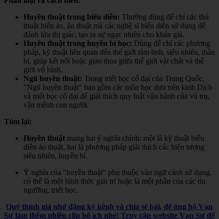
Phân loại và cách hiểu:
Huyền thuật trong biểu diễn:
Thường dùng để chỉ các thủ
thuật biến ảo, ảo thuật mà các nghệ sĩ biểu diễn sử dụng để
đánh lừa thị giác, tạo ra sự ngạc nhiên cho khán giả.
Huyền thuật trong huyền bí học:
Dùng để chỉ các phương
pháp, kỹ thuật liên quan đến thế giới tâm linh, siêu nhiên, thần
bí, giúp kết nối hoặc giao thoa giữa thế giới vật chất và thế
giới vô hình.
Ngũ huyền thuật:
Trong triết học cổ đại của Trung Quốc,
"Ngũ huyền thuật" bao gồm các môn học dựa trên kinh Dịch
và triết học cổ đại để giải thích quy luật vận hành của vũ trụ,
vận mệnh con người.
Tóm lại:
Huyền thuật
mang hai ý nghĩa chính: một là kỹ thuật biểu
diễn ảo thuật, hai là phương pháp giải thích các hiện tượng
siêu nhiên, huyền bí.
Ý nghĩa của "huyền thuật" phụ thuộc vào ngữ cảnh sử dụng,
có thể là một hình thức giải trí hoặc là một phần của các tín
ngưỡng, triết học.
Quý thính giả nhớ đăng ký kênh và chia sẻ bài, để ủng hộ Vạn
Sự làm thêm nhiều clip bổ ích nhé! Truy cập website Vạn Sự để