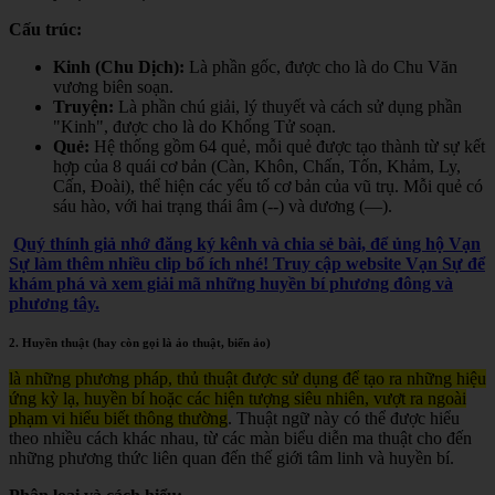
Cấu trúc:
Kinh (Chu Dịch):
Là phần gốc, được cho là do Chu Văn
vương biên soạn.
Truyện:
Là phần chú giải, lý thuyết và cách sử dụng phần
"Kinh", được cho là do Khổng Tử soạn.
Quẻ:
Hệ thống gồm 64 quẻ, mỗi quẻ được tạo thành từ sự kết
hợp của 8 quái cơ bản (Càn, Khôn, Chấn, Tốn, Khảm, Ly,
Cấn, Đoài), thể hiện các yếu tố cơ bản của vũ trụ. Mỗi quẻ có
sáu hào, với hai trạng thái âm (--) và dương (—).
Quý thính giả nhớ đăng ký kênh và chia sẻ bài, để ủng hộ Vạn
Sự làm thêm nhiều clip bổ ích nhé! Truy cập website Vạn Sự để
khám phá và xem giải mã những huyền bí phương đông và
phương tây.
2. Huyền thuật (hay còn gọi là ảo thuật, biến ảo)
là những phương pháp, thủ thuật được sử dụng để tạo ra những hiệu
ứng kỳ lạ, huyền bí hoặc các hiện tượng siêu nhiên, vượt ra ngoài
phạm vi hiểu biết thông thường
. Thuật ngữ này có thể được hiểu
theo nhiều cách khác nhau, từ các màn biểu diễn ma thuật cho đến
những phương thức liên quan đến thế giới tâm linh và huyền bí.