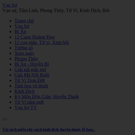
Vạn Sự
Vạn sự, Tâm Linh, Phong Thủy, Tử Vi, Kinh Dịch, Bói
Trang chủ
Vạn Sự
Bí Ẩn
12 Cung Hoàng Đạo
12 con giáp, Tử vi, Xem bói
Tướng số
Xem ngày
Phong Thủy
Bí Ẩn - Huyền Bí
Giải mã giấc mơ
Giải Mã Nốt Ruồi
Tử Vi Trọn Đời
Tinh hoa võ thuật
Kinh Dịch
Kỳ Môn Độn Giáp, Huyền Thuật
Tử Vi năm mới
Vạn Sự TV
Tải sách miễn phí, sách kinh dịch, huyền thuật, lỗ ban...