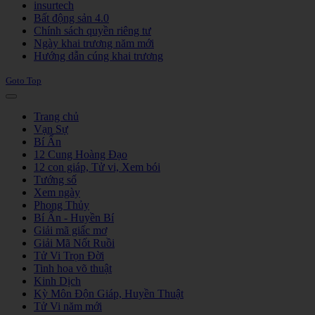
insurtech
Bất động sản 4.0
Chính sách quyền riêng tư
Ngày khai trương năm mới
Hướng dẫn cúng khai trương
Goto Top
Trang chủ
Vạn Sự
Bí Ẩn
12 Cung Hoàng Đạo
12 con giáp, Tử vi, Xem bói
Tướng số
Xem ngày
Phong Thủy
Bí Ẩn - Huyền Bí
Giải mã giấc mơ
Giải Mã Nốt Ruồi
Tử Vi Trọn Đời
Tinh hoa võ thuật
Kinh Dịch
Kỳ Môn Độn Giáp, Huyền Thuật
Tử Vi năm mới