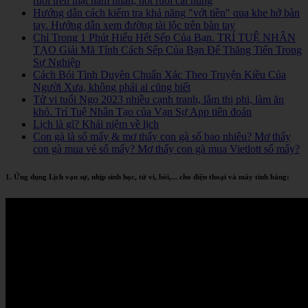
ruồi trên mặt nam nhân, nốt ruồi cát hung
Hướng dẫn cách kiểm tra khả năng "vớt tiền" qua khe hở bàn
tay. Hướng dẫn xem đường tài lộc trên bàn tay
Chỉ Trong 1 Phút Hiểu Hết Sếp Của Bạn. TRÍ TUỆ NHÂN
TẠO Giải Mã Tính Cách Sếp Của Bạn Để Thăng Tiến Trong
Sự Nghiệp
Cách Bói Tình Duyên Chuẩn Xác Theo Truyện Kiều Của
Người Xưa, không phải ai cũng biết
Tử vi tuổi Ngọ 2023 nhiều cạnh tranh, lắm thị phi, làm ăn
khó. Trí Tuệ Nhân Tạo của Vạn Sự App tiên đoán
Lịch là gì? Khái niệm về lịch
Con gà là số mấy & mơ thấy con gà số bao nhiêu? Mơ thấy
con gà mua vé số mấy? Mơ thấy con gà mua Vietlott số mấy?
1. Ứng dụng Lịch vạn sự, nhịp sinh học, tử vi, bói,... cho điện thoại và máy tính bảng: