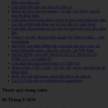
điện toán đám mây
Giải pháp Big data cho lĩnh vực Bán Lẻ
Mạng Xã Hội Chuyên Ngành | Tư vấn, xây dựng, chuyển
giao & đồng hành
Giải pháp Blockchain đóng vai trò là trung tâm tương tác giữa
các chủ sở hữu bất động sản và Quỹ đầu tư, ngân hàng
Giải pháp Blockchain và câu chuyện minh bạch hóa tiền công
đức
Quản lý chi tiêu, thu/chi kinh doanh, tài chính cá nhân,... trên
smartphone
app SOS, gọi khẩn đường dây nóng khi gặp nạn, cháy nổ,
nguy hiểm tính mạng, cấp cứu, cứu hộ,...tại Việt Nam
PHẦN MỀM, APP HỖ TRỢ QUẢN LÝ TRẠI NUÔI
TÔM, CÁ... có những gì?
Giải pháp Big data trong Quản Lý Thiên Tai
Mạng xã hội VIỆC LÀM | Tư vấn, xây dựng, chuyển giao &
đồng hành
Bước đột phá mới trong ngành Bất động sản chia sẻ
Gọi GAS chỉ với một nút bấm trên smartphone
Thuốc quý trong vườn
06 Tháng 8 2026