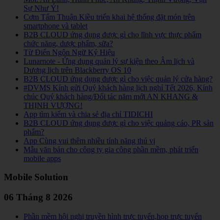
Sự Như Ý!
Cơm Tấm Thuận Kiều triển khai hệ thống đặt món trên
smartphone và tablet
B2B CLOUD ứng dụng được gì cho lĩnh vực thực phẩm
chức năng, dược phẩm, sữa?
Từ Điển Ngôn Ngữ Ký Hiệu
Lunarnote - Ứng dụng quản lý sự kiện theo Âm lịch và
Dương lịch trên Blackberry OS 10
B2B CLOUD ứng dụng được gì cho việc quản lý cửa hàng?
#DVMS Kính gửi Quý khách hàng lịch nghỉ Tết 2026, Kính
chúc Quý khách hàng/Đối tác năm mới AN KHANG &
THỊNH VƯỢNG!
App tìm kiếm và chia sẻ địa chỉ TIDICHI
B2B CLOUD ứng dụng được gì cho việc quảng cáo, PR sản
phẩm?
App Cùng vui thêm nhiều tính năng thú vị
Mẫu văn bản cho công ty gia công phần mềm, phát triển
mobile apps
Mobile Solution
06 Tháng 8 2026
Phần mềm hội nghị truyền hình trực tuyến,họp trực tuyến