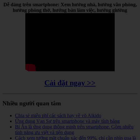
Dễ dàng trên smartphone: Xem hướng nhà, hướng văn phòng,
hướng phòng thờ, hướng bàn làm việc, hướng giường
Cài đặt ngay >>
Nhiều người quan tâm
Chia sẻ miễn phí các sách hay về võ Aikido
Ứng dụng Vạn Sự trên smartphone và máy tính bảng
Bí Ẩn là ứng dụng thông minh trên smartphone. Gồm nhiều
tính năng ưu việt và tiện dụng
Cách xem tướng mặt chuẩn xác đến 99%, chỉ cần nhìn qua là