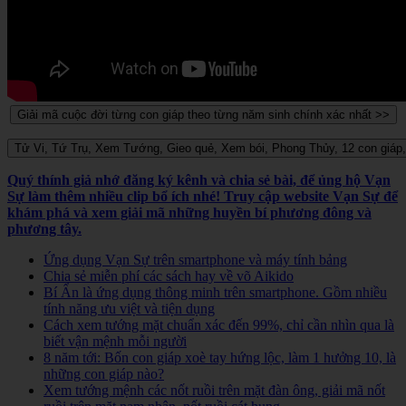
Quý thính giả nhớ đăng ký kênh và chia sẻ bài, để ủng hộ Vạn
Sự làm thêm nhiều clip bổ ích nhé! Truy cập website Vạn Sự để
khám phá và xem giải mã những huyền bí phương đông và
phương tây.
Ứng dụng Vạn Sự trên smartphone và máy tính bảng
Chia sẻ miễn phí các sách hay về võ Aikido
Bí Ẩn là ứng dụng thông minh trên smartphone. Gồm nhiều
tính năng ưu việt và tiện dụng
Cách xem tướng mặt chuẩn xác đến 99%, chỉ cần nhìn qua là
biết vận mệnh mỗi người
8 năm tới: Bốn con giáp xoè tay hứng lộc, làm 1 hưởng 10, là
những con giáp nào?
Xem tướng mệnh các nốt ruồi trên mặt đàn ông, giải mã nốt