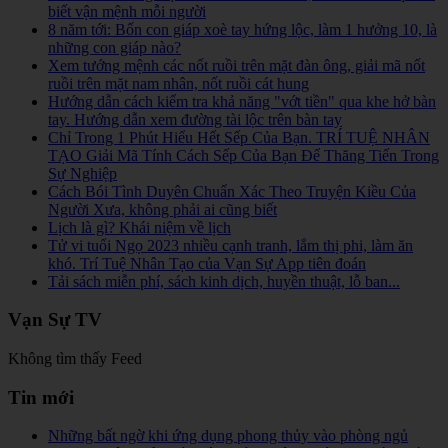
biết vận mệnh mỗi người
8 năm tới: Bốn con giáp xoè tay hứng lộc, làm 1 hưởng 10, là
những con giáp nào?
Xem tướng mệnh các nốt ruồi trên mặt đàn ông, giải mã nốt
ruồi trên mặt nam nhân, nốt ruồi cát hung
Hướng dẫn cách kiểm tra khả năng "vớt tiền" qua khe hở bàn
tay. Hướng dẫn xem đường tài lộc trên bàn tay
Chỉ Trong 1 Phút Hiểu Hết Sếp Của Bạn. TRÍ TUỆ NHÂN
TẠO Giải Mã Tính Cách Sếp Của Bạn Để Thăng Tiến Trong
Sự Nghiệp
Cách Bói Tình Duyên Chuẩn Xác Theo Truyện Kiều Của
Người Xưa, không phải ai cũng biết
Lịch là gì? Khái niệm về lịch
Tử vi tuổi Ngọ 2023 nhiều cạnh tranh, lắm thị phi, làm ăn
khó. Trí Tuệ Nhân Tạo của Vạn Sự App tiên đoán
Tải sách miễn phí, sách kinh dịch, huyền thuật, lỗ ban...
Vạn Sự TV
Không tìm thấy Feed
Tin mới
Những bất ngờ khi ứng dụng phong thủy vào phòng ngủ