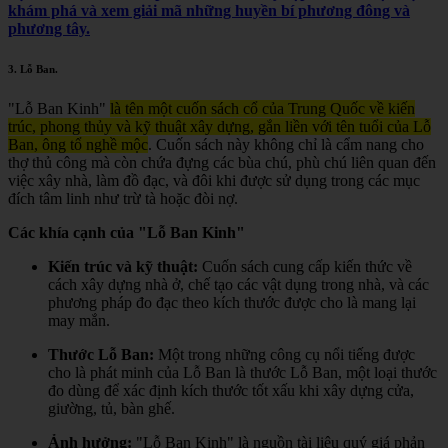
khám phá và xem giải mã những huyền bí phương đông và
phương tây.
3.
Lỗ Ban
.
"Lỗ Ban Kinh"
là tên một cuốn sách cổ của Trung Quốc về kiến
trúc, phong thủy và kỹ thuật xây dựng, gắn liền với tên tuổi của Lỗ
Ban, ông tổ nghề mộc
.
Cuốn sách này không chỉ là cẩm nang cho
thợ thủ công mà còn chứa đựng các bùa chú, phù chú liên quan đến
việc xây nhà, làm đồ đạc, và đôi khi được sử dụng trong các mục
đích tâm linh như trừ tà hoặc đòi nợ.
Các khía cạnh của "Lỗ Ban Kinh"
Kiến trúc và kỹ thuật:
Cuốn sách cung cấp kiến thức về
cách xây dựng nhà ở, chế tạo các vật dụng trong nhà, và các
phương pháp đo đạc theo kích thước được cho là mang lại
may mắn.
Thước Lỗ Ban:
Một trong những công cụ nổi tiếng được
cho là phát minh của Lỗ Ban là thước Lỗ Ban, một loại thước
đo dùng để xác định kích thước tốt xấu khi xây dựng cửa,
giường, tủ, bàn ghế.
Ảnh hưởng:
"Lỗ Ban Kinh" là nguồn tài liệu quý giá phản