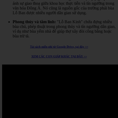
ánh sự giao thoa giữa khoa học thực tiễn và tín ngưỡng trong
văn hóa Đông Á.
Nó cũng là nguồn gốc của trường phái bùa
Lỗ Ban được nhiều người dân gian sử dụng.
Phong thủy và tâm linh:
"Lỗ Ban Kinh" chứa đựng nhiều
bùa chú, phép thuật trong phong thủy và tín ngưỡng dân gian,
ví dụ như bùa yểm nhà để giúp thợ xây đòi công bằng hoặc
bùa trừ tà.
Tải sách miễn phí từ Google Drive, tại đây >>
XEM CÁC CON GIÁP KHÁC TẠI ĐÂY >>