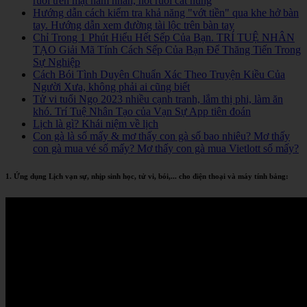
ruồi trên mặt nam nhân, nốt ruồi cát hung
Hướng dẫn cách kiểm tra khả năng "vớt tiền" qua khe hở bàn
tay. Hướng dẫn xem đường tài lộc trên bàn tay
Chỉ Trong 1 Phút Hiểu Hết Sếp Của Bạn. TRÍ TUỆ NHÂN
TẠO Giải Mã Tính Cách Sếp Của Bạn Để Thăng Tiến Trong
Sự Nghiệp
Cách Bói Tình Duyên Chuẩn Xác Theo Truyện Kiều Của
Người Xưa, không phải ai cũng biết
Tử vi tuổi Ngọ 2023 nhiều cạnh tranh, lắm thị phi, làm ăn
khó. Trí Tuệ Nhân Tạo của Vạn Sự App tiên đoán
Lịch là gì? Khái niệm về lịch
Con gà là số mấy & mơ thấy con gà số bao nhiêu? Mơ thấy
con gà mua vé số mấy? Mơ thấy con gà mua Vietlott số mấy?
1. Ứng dụng Lịch vạn sự, nhịp sinh học, tử vi, bói,... cho điện thoại và máy tính bảng: