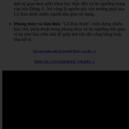
ánh sự giao thoa giữa khoa học thực tiễn và tín ngưỡng trong
văn hóa Đông Á.
Nó cũng là nguồn gốc của trường phái bùa
Lỗ Ban được nhiều người dân gian sử dụng.
Phong thủy và tâm linh:
"Lỗ Ban Kinh" chứa đựng nhiều
bùa chú, phép thuật trong phong thủy và tín ngưỡng dân gian,
ví dụ như bùa yểm nhà để giúp thợ xây đòi công bằng hoặc
bùa trừ tà.
Tải sách miễn phí từ Google Drive, tại đây >>
XEM CÁC CON GIÁP KHÁC TẠI ĐÂY >>