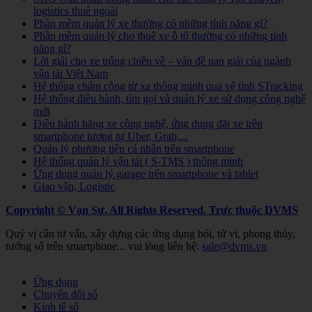
logistics thuê ngoài
Phần mềm quản lý xe thường có những tính năng gì?
Phần mềm quản lý cho thuê xe ô tô thường có những tính
năng gì?
Lời giải cho xe trống chiều về – vấn đề nan giải của ngành
vận tải Việt Nam
Hệ thống chấm công từ xa thông minh qua vệ tinh STracking
Hệ thống điều hành, tìm gọi và quản lý xe sử dụng công nghệ
mới
Điều hành hãng xe công nghệ, ứng dụng đặt xe trên
smartphone tương tự Uber, Grab,...
Quản lý phương tiện cá nhân trên smartphone
Hệ thống quản lý vận tải ( S-TMS ) thông minh
Ứng dụng quản lý garage trên smartphone và tablet
Giao vận, Logistic
Copyright © Vạn Sự. All Rights Reserved.
Trực thuộc DVMS
Quý vị cần tư vấn, xây dựng các ứng dụng bói, tử vi, phong thủy,
tướng số trên smartphone... vui lòng liên hệ:
sale@dvms.vn
Joomla! 3 Templates
Ứng dụng
Chuyển đổi số
Kinh tế số