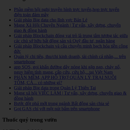
Phần mềm hội nghị truyền hình trực tuyến,họp trực tuyến
điện toán đám mây
Giải pháp Big data cho lĩnh vực Bán Lẻ
Mạng Xã Hội Chuyên Ngành | Tư vấn, xây dựng, chuyển
giao & đồng hành
Giải pháp Blockchain đóng vai trò là trung tâm tương tác giữa
các chủ sở hữu bất động sản và Quỹ đầu tư, ngân hàng
Giải pháp Blockchain và câu chuyện minh bạch hóa tiền công
đức
Quản lý chi tiêu, thu/chi kinh doanh, tài chính cá nhân,... trên
smartphone
app SOS, gọi khẩn đường dây nóng khi gặp nạn, cháy nổ,
nguy hiểm tính mạng, cấp cứu, cứu hộ,...tại Việt Nam
PHẦN MỀM, APP HỖ TRỢ QUẢN LÝ TRẠI NUÔI
TÔM, CÁ... có những gì?
Giải pháp Big data trong Quản Lý Thiên Tai
Mạng xã hội VIỆC LÀM | Tư vấn, xây dựng, chuyển giao &
đồng hành
Bước đột phá mới trong ngành Bất động sản chia sẻ
Gọi GAS chỉ với một nút bấm trên smartphone
Thuốc quý trong vườn