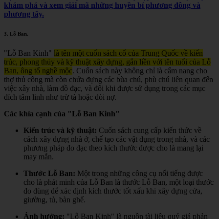
khám phá và xem giải mã những huyền bí phương đông và
phương tây.
3.
Lỗ Ban
.
"Lỗ Ban Kinh"
là tên một cuốn sách cổ của Trung Quốc về kiến
trúc, phong thủy và kỹ thuật xây dựng, gắn liền với tên tuổi của Lỗ
Ban, ông tổ nghề mộc
.
Cuốn sách này không chỉ là cẩm nang cho
thợ thủ công mà còn chứa đựng các bùa chú, phù chú liên quan đến
việc xây nhà, làm đồ đạc, và đôi khi được sử dụng trong các mục
đích tâm linh như trừ tà hoặc đòi nợ.
Các khía cạnh của "Lỗ Ban Kinh"
Kiến trúc và kỹ thuật:
Cuốn sách cung cấp kiến thức về
cách xây dựng nhà ở, chế tạo các vật dụng trong nhà, và các
phương pháp đo đạc theo kích thước được cho là mang lại
may mắn.
Thước Lỗ Ban:
Một trong những công cụ nổi tiếng được
cho là phát minh của Lỗ Ban là thước Lỗ Ban, một loại thước
đo dùng để xác định kích thước tốt xấu khi xây dựng cửa,
giường, tủ, bàn ghế.
Ảnh hưởng:
"Lỗ Ban Kinh" là nguồn tài liệu quý giá phản