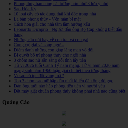
Phong thủy ban công cát tường hơn nhờ 3 lưu ý nhỏ
Sao Hóa Kỵ
10 loại cây có tác dụng thải khí độc trong nhà
La bàn phong thủy - Vén màn bí mật
Cách hóa giải cho nhà tắm lầm hướng xấu
Leonardo Dicaprio - Người đàn ông Bọ Cạp không biết đầu
hàng
Những câu nói hay về con trai và con gái
Cung cự giải và song ngư –
Điểm danh những con giáp lãng mạn vô đối
Bí quyết bố trí phong thủy cho ngôi nhà
3 chòm sao nữ sẵn sàng đổi tình lấy tiền
Tử vi 2026 tuổi Canh Tý nam mạng, Tử vi năm 2026 nam
mạng sinh năm 1960 luận giải chi tiết theo từng tháng
Vì sao có tục đốt vàng mã ?
Top 3 chòm sao nữ hấp dẫn nhất khiến đàn ông đổ gục
Đàn ông tuổi nào hào phóng tiêu tiền vì người yêu
Đặt máy giặt chuẩn phong thủy không phải nhà nào cũng biết
Quảng Cáo