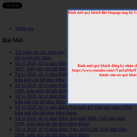
Kính mời quý khách like fanpage ủng hộ V
Trang sau
Bài Mới
Tải miễn phí các sách hay về tinh hoa võ học trên Thế Giới,
rèn luyện sức khỏe
Tử vi 2026, tử vi năm Bính Ngọ,tuổi Đinh Hợi sinh năm
Kính mời quý khách đăng ký nhận cl
2007, luận giải chi tiết theo từng tháng
https://www.youtube.com/c/VạnSựNhư
Tử vi 2026, tử vi năm Bính Ngọ,tuổi Ất Hợi sinh năm 1995,
thành cảm ơn quý khác
luận giải chi tiết theo từng tháng
Tử vi 2026, tử vi năm Bính Ngọ,tuổi Quý Hợi sinh năm
1983, luận giải chi tiết theo từng tháng
Tử vi 2026, tử vi năm Bính Ngọ,tuổi Tân Hợi sinh năm 1971,
luận giải chi tiết theo từng tháng
Tử vi 2026, tử vi năm Bính Ngọ,tuổi Kỷ Hợi sinh năm 1959,
luận giải chi tiết theo từng tháng
Tử vi 2026, tử vi năm Bính Ngọ,tuổi Bính Tuất sinh năm
2006, luận giải chi tiết theo từng tháng
Tử vi 2026, tử vi năm Bính Ngọ, tuổi Giáp Tuất sinh năm
1994, luận giải chi tiết theo từng tháng