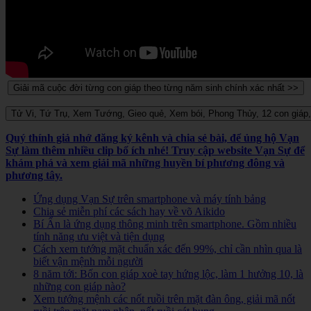
Quý thính giả nhớ đăng ký kênh và chia sẻ bài, để ủng hộ Vạn
Sự làm thêm nhiều clip bổ ích nhé! Truy cập website Vạn Sự để
khám phá và xem giải mã những huyền bí phương đông và
phương tây.
Ứng dụng Vạn Sự trên smartphone và máy tính bảng
Chia sẻ miễn phí các sách hay về võ Aikido
Bí Ẩn là ứng dụng thông minh trên smartphone. Gồm nhiều
tính năng ưu việt và tiện dụng
Cách xem tướng mặt chuẩn xác đến 99%, chỉ cần nhìn qua là
biết vận mệnh mỗi người
8 năm tới: Bốn con giáp xoè tay hứng lộc, làm 1 hưởng 10, là
những con giáp nào?
Xem tướng mệnh các nốt ruồi trên mặt đàn ông, giải mã nốt