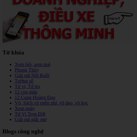
Từ khóa
Xem bói, xem quẻ
Phong Thủy
Giải mã Nốt Ruồi
Tướng số
Tử vi, Tứ trụ
12 con giáp
12 Cung Hoàng Đạo
Võ, Sách võ miễn phí, võ đạo, võ học
Xem ngày
Tử Vi Trọn Đời
Giải mã giấc mơ
Blogs công nghệ