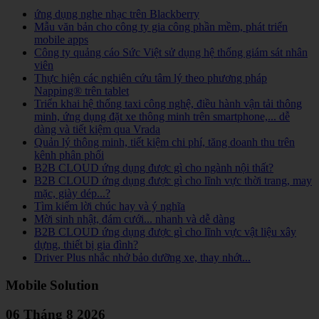
ứng dụng nghe nhạc trên Blackberry
Mẫu văn bản cho công ty gia công phần mềm, phát triển
mobile apps
Công ty quảng cáo Sức Việt sử dụng hệ thống giám sát nhân
viên
Thực hiện các nghiên cứu tâm lý theo phương pháp
Napping® trên tablet
Triển khai hệ thống taxi công nghệ, điều hành vận tải thông
minh, ứng dụng đặt xe thông minh trên smartphone,... dễ
dàng và tiết kiệm qua Vrada
Quản lý thông minh, tiết kiệm chi phí, tăng doanh thu trên
kênh phân phối
B2B CLOUD ứng dụng được gì cho ngành nội thất?
B2B CLOUD ứng dụng được gì cho lĩnh vực thời trang, may
mặc, giày dép...?
Tìm kiếm lời chúc hay và ý nghĩa
Mời sinh nhật, đám cưới... nhanh và dễ dàng
B2B CLOUD ứng dụng được gì cho lĩnh vực vật liệu xây
dựng, thiết bị gia đình?
Driver Plus nhắc nhở bảo dưỡng xe, thay nhớt...
Mobile Solution
06 Tháng 8 2026