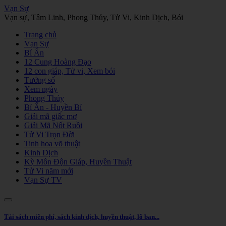
Vạn Sự
Vạn sự, Tâm Linh, Phong Thủy, Tử Vi, Kinh Dịch, Bói
Trang chủ
Vạn Sự
Bí Ẩn
12 Cung Hoàng Đạo
12 con giáp, Tử vi, Xem bói
Tướng số
Xem ngày
Phong Thủy
Bí Ẩn - Huyền Bí
Giải mã giấc mơ
Giải Mã Nốt Ruồi
Tử Vi Trọn Đời
Tinh hoa võ thuật
Kinh Dịch
Kỳ Môn Độn Giáp, Huyền Thuật
Tử Vi năm mới
Vạn Sự TV
Tải sách miễn phí, sách kinh dịch, huyền thuật, lỗ ban...