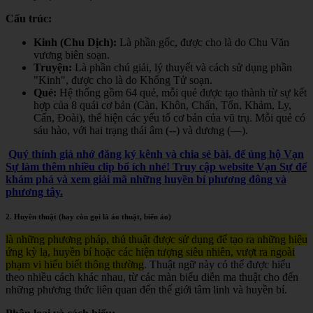
Cấu trúc:
Kinh (Chu Dịch):
Là phần gốc, được cho là do Chu Văn
vương biên soạn.
Truyện:
Là phần chú giải, lý thuyết và cách sử dụng phần
"Kinh", được cho là do Khổng Tử soạn.
Quẻ:
Hệ thống gồm 64 quẻ, mỗi quẻ được tạo thành từ sự kết
hợp của 8 quái cơ bản (Càn, Khôn, Chấn, Tốn, Khảm, Ly,
Cấn, Đoài), thể hiện các yếu tố cơ bản của vũ trụ. Mỗi quẻ có
sáu hào, với hai trạng thái âm (--) và dương (—).
Quý thính giả nhớ đăng ký kênh và chia sẻ bài, để ủng hộ Vạn
Sự làm thêm nhiều clip bổ ích nhé! Truy cập website Vạn Sự để
khám phá và xem giải mã những huyền bí phương đông và
phương tây.
2. Huyền thuật (hay còn gọi là ảo thuật, biến ảo)
là những phương pháp, thủ thuật được sử dụng để tạo ra những hiệu
ứng kỳ lạ, huyền bí hoặc các hiện tượng siêu nhiên, vượt ra ngoài
phạm vi hiểu biết thông thường
. Thuật ngữ này có thể được hiểu
theo nhiều cách khác nhau, từ các màn biểu diễn ma thuật cho đến
những phương thức liên quan đến thế giới tâm linh và huyền bí.