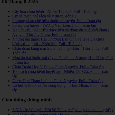
06 Tháng 8 2026
Cây hoa chữa bệnh - Nhiều Tác Giả, Full - Toàn tập
Chi sẻ miễn phí sách về y dược, đông y
Phương pháp chế biến thuốc cổ truyền, Full - Toàn tập
Sổ tay tìm huyệt - Vương Văn Liêu, Full - Toàn tập
Nghiên cứu phát triển dược liệu và đông dược ở Việt Nam -
Nguyễn Thượng Dong, Full - Toàn tập
Những bài thuốc Hải Thượng Lãn Ông và Hoa Đà chữa
bệnh cứu người – Kiều Mai,Full - Toàn tập
Chẩn đoán bằng mạch chẩn và thiệt chẩn - Trần Thúy, Full -
Toàn tập
Món ăn bài thuốc trái cây chữa bệnh – Vương Học Điển, Full
- Toàn tập
Chẩn Đoán Học Y Đạo – Chơn Nguyên, Full - Toàn tập
100 cách chữa bệnh huyết áp – Nhiều Tác Giả, Full - Toàn
tập
Dược Học Tham Luận – Chơn Nguyễn, Full - Toàn tập
Lô hội vị thuốc nhiều công dụng – Thục Nhàn, Full - Toàn
tập
Giao thông thông minh
S-Vehicle | Chuyển Đổi Số lĩnh vực Quản lý xe doanh nghiệp
SGO Giải pháp thông minh cho các công ty vận chuyển,