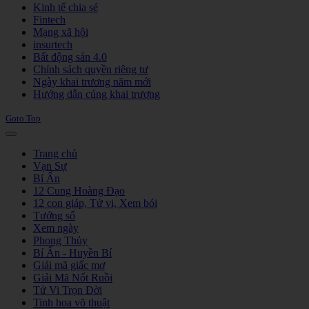
Kinh tế chia sẻ
Fintech
Mạng xã hội
insurtech
Bất động sản 4.0
Chính sách quyền riêng tư
Ngày khai trương năm mới
Hướng dẫn cúng khai trương
Goto Top
Trang chủ
Vạn Sự
Bí Ẩn
12 Cung Hoàng Đạo
12 con giáp, Tử vi, Xem bói
Tướng số
Xem ngày
Phong Thủy
Bí Ẩn - Huyền Bí
Giải mã giấc mơ
Giải Mã Nốt Ruồi
Tử Vi Trọn Đời
Tinh hoa võ thuật