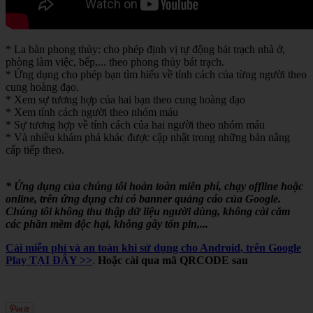
* La bàn phong thủy: cho phép định vị tự động bát trạch nhà ở,
phòng làm việc, bếp,... theo phong thủy bát trạch.
* Ứng dụng cho phép bạn tìm hiểu về tính cách của từng người theo
cung hoàng đạo.
* Xem sự tương hợp của hai bạn theo cung hoàng đạo
* Xem tính cách người theo nhóm máu
* Sự tương hợp về tính cách của hai người theo nhóm máu
* Và nhiều khám phá khác được cập nhật trong những bản nâng
cấp tiếp theo.
* Ứng dụng của chúng tôi hoàn toàn miễn phí, chạy offline hoặc
online, trên ứng dụng chỉ có banner quảng cáo của Google.
Chúng tôi không thu thập dữ liệu người dùng, không cài cắm
các phần mềm độc hại, không gây tốn pin,...
Cài miễn phí và an toàn khi sử dụng cho Android, trên Google
Play TẠI ĐÂY >>
.
Hoặc cài qua mã QRCODE sau