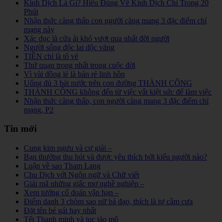
Kinh Dịch Là Gì? Hiểu Đúng Về Kinh Dịch Chỉ Trong 20
Phút
Nhận thức càng thấp con người càng mang 3 đặc điểm chí
mạng này
Xác dục là cửa ải khó vượt qua nhất đời người
Người sống độc lai độc vãng
TIỀN chỉ là tô vẽ
Thứ quạn trọng nhất trong cuộc đời
Vì vài đồng lẻ là bán rẻ linh hồn
Uống đủ 3 bát nước trên con đường THÀNH CÔNG
THÀNH CÔNG không đến từ việc vắt kiệt sức để làm việc
Nhận thức càng thấp, con người càng mang 3 đặc điểm chí
mạng, P2
Tin mới
Cung kim ngưu và cự giải –
Bạn thường thu hút và được yêu thích bởi kiểu người nào?
Luận về sao Tham Lang
Chu Dịch với Ngôn ngữ và Chữ viết
Giải mã những giấc mơ nghề nghiệp –
Xem tướng cổ đoán vận hạn –
Điểm danh 3 chòm sao nữ bá đạo, thích là tự cầm cưa
Đặt tên bé gái hay nhất
Tết Thanh minh và tục tảo mộ