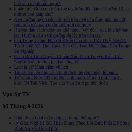
biết vận mệnh mỗi người
8 năm tới: Bốn con giáp xoè tay hứng lộc, làm 1 hưởng 10, là
những con giáp nào?
Xem tướng mệnh các nốt ruồi trên mặt đàn ông, giải mã nốt
ruồi trên mặt nam nhân, nốt ruồi cát hung
Hướng dẫn cách kiểm tra khả năng "vớt tiền" qua khe hở bàn
tay. Hướng dẫn xem đường tài lộc trên bàn tay
Chỉ Trong 1 Phút Hiểu Hết Sếp Của Bạn. TRÍ TUỆ NHÂN
TẠO Giải Mã Tính Cách Sếp Của Bạn Để Thăng Tiến Trong
Sự Nghiệp
Cách Bói Tình Duyên Chuẩn Xác Theo Truyện Kiều Của
Người Xưa, không phải ai cũng biết
Lịch là gì? Khái niệm về lịch
Tải sách miễn phí, sách kinh dịch, huyền thuật, lỗ ban...
Tử vi tuổi Ngọ 2023 nhiều cạnh tranh, lắm thị phi, làm ăn
khó. Trí Tuệ Nhân Tạo của Vạn Sự App tiên đoán
Vạn Sự TV
06 Tháng 8 2026
Kinh dịch: Giải mã mệnh cát hung, đời người
🌿 Giác Ngộ Là Gì? Hiểu Đúng Theo Lời Đức Phật Để Sống
Bình An Và Tỉnh Thức