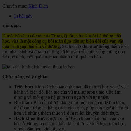
Chuyên mục:
Kinh Dịch
In bài này
1. Kinh Dịch:
là một bộ sách cổ xưa của Trung Quốc, vừa là một hệ thống triết
học, vừa là một công cụ bói toán dựa trên sự biến đổi của vạn vật
qua hai trạng thái âm và dương
. Sách chứa đựng sự thông thái về vũ
trụ, nhân sinh và đưa ra những lời khuyên về cuộc sống thông qua
64 quẻ dịch, mỗi quẻ được tạo thành từ 8 quái cơ bản.
Chức năng và ý nghĩa:
Triết học:
Kinh Dịch phản ánh quan điểm triết học về sự vận
hành và biến đổi liên tục của vũ trụ, sự tương tác giữa âm
dương và mối quan hệ giữa con người với tự nhiên.
Bói toán:
Ban đầu được dùng như một công cụ để bói toán,
dự đoán tương lai bằng cách gieo quẻ, giúp con người hiểu rõ
hơn về những thách thức và đưa ra lời khuyên thiết thực.
Bách khoa thư:
Được coi là "bách khoa toàn thư" của văn
hóa Á Đông, bao hàm nhiều kiến thức về triết học, toán học,
y học, văn học, kinh tế, v.v.
.