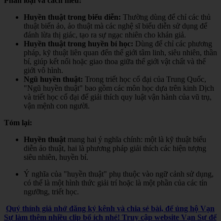
Phân loại và cách hiểu:
Huyền thuật trong biểu diễn:
Thường dùng để chỉ các thủ
thuật biến ảo, ảo thuật mà các nghệ sĩ biểu diễn sử dụng để
đánh lừa thị giác, tạo ra sự ngạc nhiên cho khán giả.
Huyền thuật trong huyền bí học:
Dùng để chỉ các phương
pháp, kỹ thuật liên quan đến thế giới tâm linh, siêu nhiên, thần
bí, giúp kết nối hoặc giao thoa giữa thế giới vật chất và thế
giới vô hình.
Ngũ huyền thuật:
Trong triết học cổ đại của Trung Quốc,
"Ngũ huyền thuật" bao gồm các môn học dựa trên kinh Dịch
và triết học cổ đại để giải thích quy luật vận hành của vũ trụ,
vận mệnh con người.
Tóm lại:
Huyền thuật
mang hai ý nghĩa chính: một là kỹ thuật biểu
diễn ảo thuật, hai là phương pháp giải thích các hiện tượng
siêu nhiên, huyền bí.
Ý nghĩa của "huyền thuật" phụ thuộc vào ngữ cảnh sử dụng,
có thể là một hình thức giải trí hoặc là một phần của các tín
ngưỡng, triết học.
Quý thính giả nhớ đăng ký kênh và chia sẻ bài, để ủng hộ Vạn
Sự làm thêm nhiều clip bổ ích nhé! Truy cập website Vạn Sự để