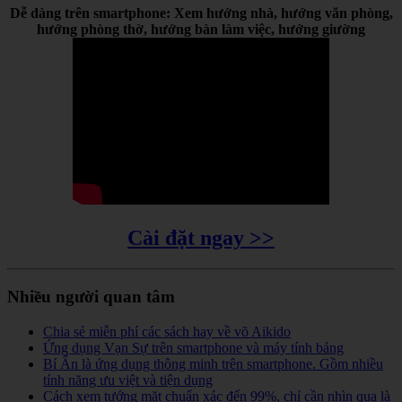
Dễ dàng trên smartphone: Xem hướng nhà, hướng văn phòng,
hướng phòng thờ, hướng bàn làm việc, hướng giường
Cài đặt ngay >>
Nhiều người quan tâm
Chia sẻ miễn phí các sách hay về võ Aikido
Ứng dụng Vạn Sự trên smartphone và máy tính bảng
Bí Ẩn là ứng dụng thông minh trên smartphone. Gồm nhiều
tính năng ưu việt và tiện dụng
Cách xem tướng mặt chuẩn xác đến 99%, chỉ cần nhìn qua là