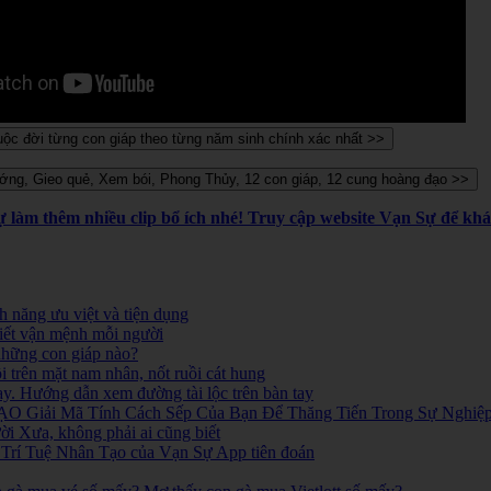
Sự làm thêm nhiều clip bổ ích nhé! Truy cập website Vạn Sự để k
 năng ưu việt và tiện dụng
iết vận mệnh mỗi người
 những con giáp nào?
i trên mặt nam nhân, nốt ruồi cát hung
ay. Hướng dẫn xem đường tài lộc trên bàn tay
O Giải Mã Tính Cách Sếp Của Bạn Để Thăng Tiến Trong Sự Nghiệ
 Xưa, không phải ai cũng biết
ó. Trí Tuệ Nhân Tạo của Vạn Sự App tiên đoán