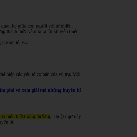
 quan hệ giữa con người với tự nhiên.
g thách thức và đưa ra lời khuyên thiết
, kinh tế, v.v.
.
ể hiện các yếu tố cơ bản của vũ trụ. Mỗi
khám phá và xem giải mã những huyền bí
 vi hiểu biết thông thường
. Thuật ngữ này
uyền bí.