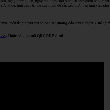
lịch, ngày dương lịch, ngày tốt, ngày xấu ở bất cứ thời điểm nào, ở bất
 sức khỏe, tình cảm, trí tuệ của mình để sắp xếp thời gian làm việc phù
online, trên ứng dụng chỉ có banner quảng cáo của Google. Chúng tô
Y >>
. Hoặc cài qua mã QRCODE dưới