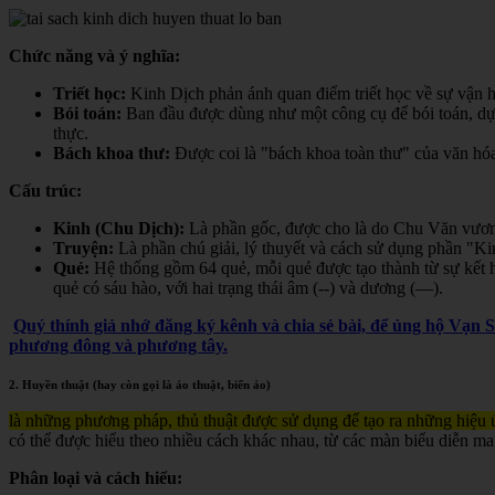
Chức năng và ý nghĩa:
Triết học:
Kinh Dịch phản ánh quan điểm triết học về sự vận hà
Bói toán:
Ban đầu được dùng như một công cụ để bói toán, dự đ
thực.
Bách khoa thư:
Được coi là "bách khoa toàn thư" của văn hóa 
Cấu trúc:
Kinh (Chu Dịch):
Là phần gốc, được cho là do Chu Văn vươn
Truyện:
Là phần chú giải, lý thuyết và cách sử dụng phần "K
Quẻ:
Hệ thống gồm 64 quẻ, mỗi quẻ được tạo thành từ sự kết h
quẻ có sáu hào, với hai trạng thái âm (--) và dương (—).
Quý thính giả nhớ đăng ký kênh và chia sẻ bài, để ủng hộ Vạn 
phương đông và phương tây.
2. Huyền thuật (hay còn gọi là ảo thuật, biến ảo)
là những phương pháp, thủ thuật được sử dụng để tạo ra những hiệu ứ
có thể được hiểu theo nhiều cách khác nhau, từ các màn biểu diễn ma
Phân loại và cách hiểu: