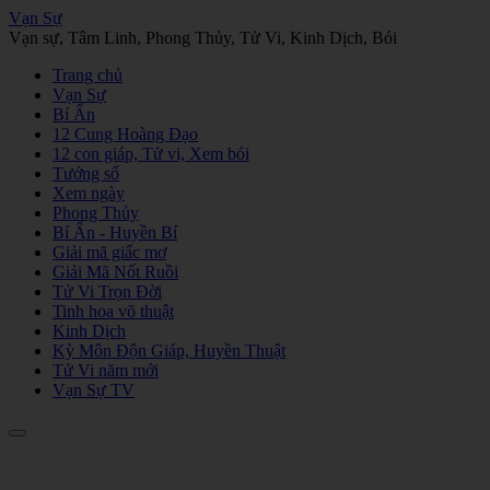
Vạn Sự
Vạn sự, Tâm Linh, Phong Thủy, Tử Vi, Kinh Dịch, Bói
Trang chủ
Vạn Sự
Bí Ẩn
12 Cung Hoàng Đạo
12 con giáp, Tử vi, Xem bói
Tướng số
Xem ngày
Phong Thủy
Bí Ẩn - Huyền Bí
Giải mã giấc mơ
Giải Mã Nốt Ruồi
Tử Vi Trọn Đời
Tinh hoa võ thuật
Kinh Dịch
Kỳ Môn Độn Giáp, Huyền Thuật
Tử Vi năm mới
Vạn Sự TV