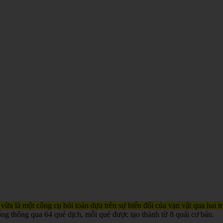
 vừa là một công cụ bói toán dựa trên sự biến đổi của vạn vật qua hai 
ống thông qua 64 quẻ dịch, mỗi quẻ được tạo thành từ 8 quái cơ bản.