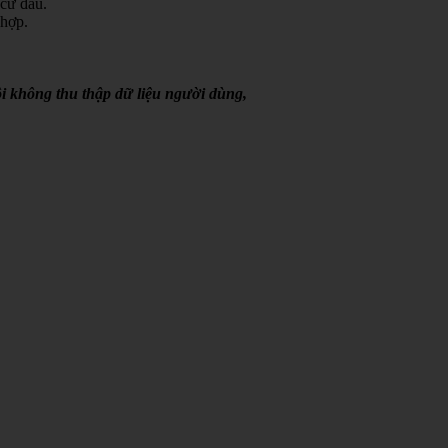
 cứ đâu.
 hợp.
i không thu thập dữ liệu người dùng,