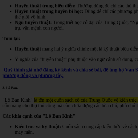
Huyền thuật trong biểu diễn:
Thường dùng để chỉ các thủ thuậ
Huyền thuật trong huyền bí học:
Dùng để chỉ các phương pháp,
thế giới vô hình.
Ngũ huyền thuật:
Trong triết học cổ đại của Trung Quốc, "Ngũ
trụ, vận mệnh con người.
Tóm lại:
Huyền thuật
mang hai ý nghĩa chính: một là kỹ thuật biểu diễn
Ý nghĩa của "huyền thuật" phụ thuộc vào ngữ cảnh sử dụng, có t
Quý thính giả nhớ đăng ký kênh và chia sẻ bài, để ủng hộ Vạn 
phương đông và phương tây.
3.
Lỗ Ban
.
"Lỗ Ban Kinh"
là tên một cuốn sách cổ của Trung Quốc về kiến trúc,
cẩm nang cho thợ thủ công mà còn chứa đựng các bùa chú, phù chú liê
Các khía cạnh của "Lỗ Ban Kinh"
Kiến trúc và kỹ thuật:
Cuốn sách cung cấp kiến thức về cách 
may mắn.