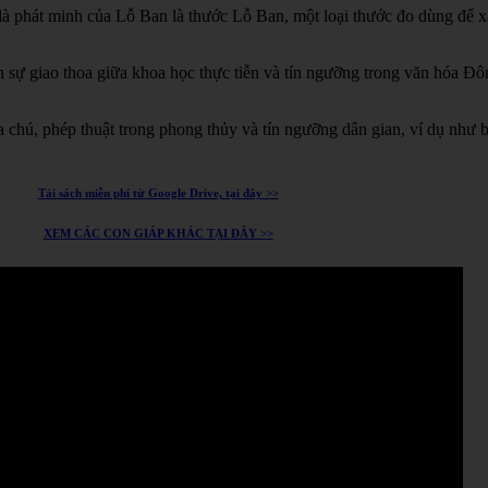
à phát minh của Lỗ Ban là thước Lỗ Ban, một loại thước đo dùng để xá
h sự giao thoa giữa khoa học thực tiễn và tín ngưỡng trong văn hóa Đ
chú, phép thuật trong phong thủy và tín ngưỡng dân gian, ví dụ như 
Tải sách miễn phí từ Google Drive, tại đây >>
XEM CÁC CON GIÁP KHÁC TẠI ĐÂY >>