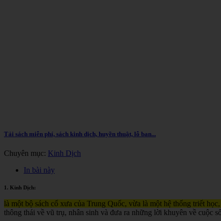
Tải sách miễn phí, sách kinh dịch, huyền thuật, lỗ ban...
Chuyên mục:
Kinh Dịch
In bài này
1. Kinh Dịch:
là một bộ sách cổ xưa của Trung Quốc, vừa là một hệ thống triết học,
thông thái về vũ trụ, nhân sinh và đưa ra những lời khuyên về cuộc s