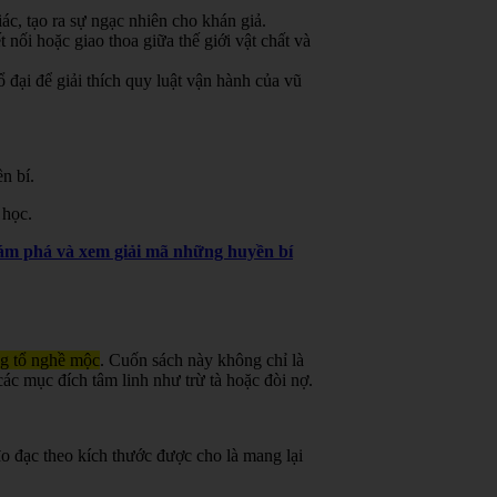
ác, tạo ra sự ngạc nhiên cho khán giả.
 nối hoặc giao thoa giữa thế giới vật chất và
đại để giải thích quy luật vận hành của vũ
n bí.
 học.
khám phá và xem giải mã những huyền bí
ng tổ nghề mộc
.
Cuốn sách này không chỉ là
ác mục đích tâm linh như trừ tà hoặc đòi nợ.
o đạc theo kích thước được cho là mang lại