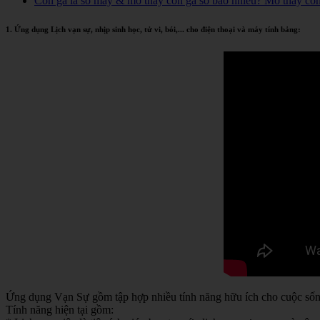
Con gà là số mấy & mơ thấy con gà số bao nhiêu? Mơ thấy co
1. Ứng dụng Lịch vạn sự, nhịp sinh học, tử vi, bói,... cho điện thoại và máy tính bảng:
Ứng dụng Vạn Sự gồm tập hợp nhiều tính năng hữu ích cho cuộc sống 
Tính năng hiện tại gồm: