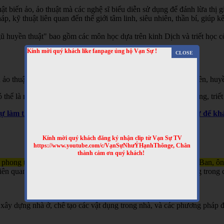
t biến ảo, ảo thuật mà các nghệ sĩ biểu diễn sử dụng để đánh lừa thị gi
 kỹ thuật liên quan đến thế giới tâm linh, siêu nhiên, thần bí, giúp kết
 huyền thuật" bao gồm các môn học dựa trên kinh Dịch và triết học cổ 
Kính mời quý khách like fanpage ủng hộ Vạn Sự !
 ảo thuật, hai là phương pháp giải thích các hiện tượng siêu nhiên, huyề
hể là một hình thức giải trí hoặc là một phần của các tín ngưỡng, triết
Sự làm thêm nhiều clip bổ ích nhé! Truy cập website Vạn Sự để 
Kính mời quý khách đăng ký nhận clip từ Vạn Sự TV
https://www.youtube.com/c/VạnSựNhưÝHạnhThônge, Chân
thành cảm ơn quý khách!
 phong thủy và kỹ thuật xây dựng, gắn liền với tên tuổi của Lỗ Ban, ô
n quan đến việc xây nhà, làm đồ đạc, và đôi khi được sử dụng trong c
xây dựng nhà ở, chế tạo các vật dụng trong nhà, và các phương pháp đ