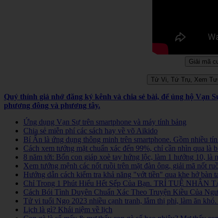
Quý thính giả nhớ đăng ký kênh và chia sẻ bài, để ủng hộ Vạn 
phương đông và phương tây.
Ứng dụng Vạn Sự trên smartphone và máy tính bảng
Chia sẻ miễn phí các sách hay về võ Aikido
Bí Ẩn là ứng dụng thông minh trên smartphone. Gồm nhiều tính
Cách xem tướng mặt chuẩn xác đến 99%, chỉ cần nhìn qua là b
8 năm tới: Bốn con giáp xoè tay hứng lộc, làm 1 hưởng 10, là
Xem tướng mệnh các nốt ruồi trên mặt đàn ông, giải mã nốt ruồ
Hướng dẫn cách kiểm tra khả năng "vớt tiền" qua khe hở bàn t
Chỉ Trong 1 Phút Hiểu Hết Sếp Của Bạn. TRÍ TUỆ NHÂN TẠ
Cách Bói Tình Duyên Chuẩn Xác Theo Truyện Kiều Của Người
Tử vi tuổi Ngọ 2023 nhiều cạnh tranh, lắm thị phi, làm ăn kh
Lịch là gì? Khái niệm về lịch