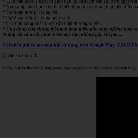
* Lịch vạn niên là tiện ích giúp bạn tra cứu lịch vạn sự, xem ngày âm 
* Xem nhịp sinh học: cho bạn biết thông tin về trạng thái biến đổi của
* Dự đoán tương lai qua tên.
* Dự đoán tương lai qua ngày sinh.
* Các tính năng khác được cập nhật thường xuyên.
* Ứng dụng của chúng tôi hoàn toàn miễn phí, chạy offline hoặc 
không cài cắm các phần mềm độc hại, không gây tốn pin,...
Cài miễn phí và an toàn khi sử dụng trên Google Play, TẠI ĐÂ
2. Ứng dụng La Bàn Phong Thủy, hoàng đạo, con giáp... cho điện thoại và máy tính bảng.