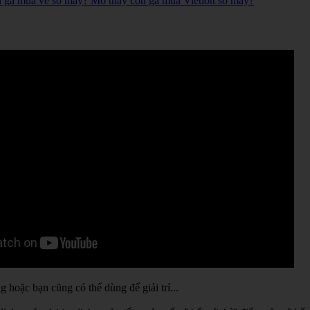
n gà mua vé số mấy? Mơ thấy con gà mua Vietlott số mấy?
hoặc bạn cũng có thể dùng để giải trí...