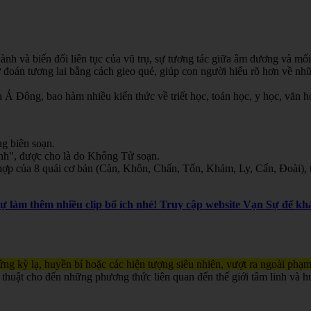
nh và biến đổi liên tục của vũ trụ, sự tương tác giữa âm dương và mối
oán tương lai bằng cách gieo quẻ, giúp con người hiểu rõ hơn về nhữn
Á Đông, bao hàm nhiều kiến thức về triết học, toán học, y học, văn học
g biên soạn.
inh", được cho là do Khổng Tử soạn.
ợp của 8 quái cơ bản (Càn, Khôn, Chấn, Tốn, Khảm, Ly, Cấn, Đoài), th
Sự làm thêm nhiều clip bổ ích nhé! Truy cập website Vạn Sự để 
ng kỳ lạ, huyền bí hoặc các hiện tượng siêu nhiên, vượt ra ngoài phạm
 thuật cho đến những phương thức liên quan đến thế giới tâm linh và h