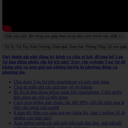
Quý thính giả nhớ đăng ký kênh và chia sẻ bài, để ủng hộ Vạn
Sự làm thêm nhiều clip bổ ích nhé! Truy cập website Vạn Sự để
khám phá và xem giải mã những huyền bí phương đông và
phương tây.
Ứng dụng Vạn Sự trên smartphone và máy tính bảng
Chia sẻ miễn phí các sách hay về võ Aikido
Bí Ẩn là ứng dụng thông minh trên smartphone. Gồm nhiều
tính năng ưu việt và tiện dụng
Cách xem tướng mặt chuẩn xác đến 99%, chỉ cần nhìn qua là
biết vận mệnh mỗi người
8 năm tới: Bốn con giáp xoè tay hứng lộc, làm 1 hưởng 10, là
những con giáp nào?
Xem tướng mệnh các nốt ruồi trên mặt đàn ông, giải mã nốt