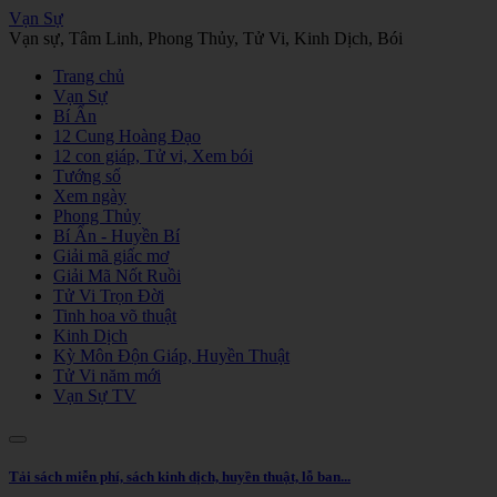
Vạn Sự
Vạn sự, Tâm Linh, Phong Thủy, Tử Vi, Kinh Dịch, Bói
Trang chủ
Vạn Sự
Bí Ẩn
12 Cung Hoàng Đạo
12 con giáp, Tử vi, Xem bói
Tướng số
Xem ngày
Phong Thủy
Bí Ẩn - Huyền Bí
Giải mã giấc mơ
Giải Mã Nốt Ruồi
Tử Vi Trọn Đời
Tinh hoa võ thuật
Kinh Dịch
Kỳ Môn Độn Giáp, Huyền Thuật
Tử Vi năm mới
Vạn Sự TV
Tải sách miễn phí, sách kinh dịch, huyền thuật, lỗ ban...