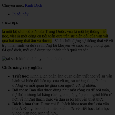
Chuyên mục:
Kinh Dịch
In bài này
1. Kinh Dịch:
là một bộ sách cổ xưa của Trung Quốc, vừa là một hệ thống triết
học, vừa là một công cụ bói toán dựa trên sự biến đổi của vạn vật
qua hai trạng thái âm và dương
. Sách chứa đựng sự thông thái về vũ
trụ, nhân sinh và đưa ra những lời khuyên về cuộc sống thông qua
64 quẻ dịch, mỗi quẻ được tạo thành từ 8 quái cơ bản.
Chức năng và ý nghĩa:
Triết học:
Kinh Dịch phản ánh quan điểm triết học về sự vận
hành và biến đổi liên tục của vũ trụ, sự tương tác giữa âm
dương và mối quan hệ giữa con người với tự nhiên.
Bói toán:
Ban đầu được dùng như một công cụ để bói toán,
dự đoán tương lai bằng cách gieo quẻ, giúp con người hiểu rõ
hơn về những thách thức và đưa ra lời khuyên thiết thực.
Bách khoa thư:
Được coi là "bách khoa toàn thư" của văn
hóa Á Đông, bao hàm nhiều kiến thức về triết học, toán học,
y học, văn học, kinh tế, v.v.
.