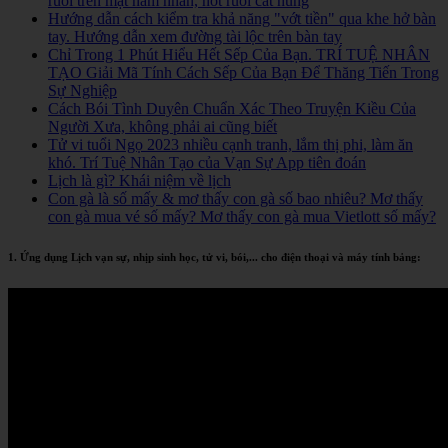
ruồi trên mặt nam nhân, nốt ruồi cát hung
Hướng dẫn cách kiểm tra khả năng "vớt tiền" qua khe hở bàn
tay. Hướng dẫn xem đường tài lộc trên bàn tay
Chỉ Trong 1 Phút Hiểu Hết Sếp Của Bạn. TRÍ TUỆ NHÂN
TẠO Giải Mã Tính Cách Sếp Của Bạn Để Thăng Tiến Trong
Sự Nghiệp
Cách Bói Tình Duyên Chuẩn Xác Theo Truyện Kiều Của
Người Xưa, không phải ai cũng biết
Tử vi tuổi Ngọ 2023 nhiều cạnh tranh, lắm thị phi, làm ăn
khó. Trí Tuệ Nhân Tạo của Vạn Sự App tiên đoán
Lịch là gì? Khái niệm về lịch
Con gà là số mấy & mơ thấy con gà số bao nhiêu? Mơ thấy
con gà mua vé số mấy? Mơ thấy con gà mua Vietlott số mấy?
1. Ứng dụng Lịch vạn sự, nhịp sinh học, tử vi, bói,... cho điện thoại và máy tính bảng: