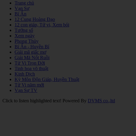
Trang chủ
Vạn Sự
Bí Ẩn
12 Cung Hoàng Đạo
12 con giáp, Tử vi, Xem bói
Tướng số
Xem ngày
Phong Thủy
Bí Ẩn - Huyền Bí
Giải mã giấc mơ
Giải Mã Nốt Ruồi
Tử Vi Trọn Đời
Tinh hoa võ thuật
Kinh Dịch
Kỳ Môn Độn Giáp, Huyền Thuật
Tử Vi năm mới
Vạn Sự TV
Click to listen highlighted text!
Powered By
DVMS co.,ltd