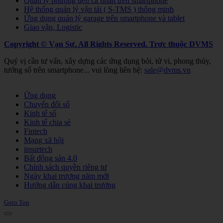
Quản lý phương tiện cá nhân trên smartphone
Hệ thống quản lý vận tải ( S-TMS ) thông minh
Ứng dụng quản lý garage trên smartphone và tablet
Giao vận, Logistic
Copyright © Vạn Sự. All Rights Reserved.
Trực thuộc DVMS
Quý vị cần tư vấn, xây dựng các ứng dụng bói, tử vi, phong thủy,
tướng số trên smartphone... vui lòng liên hệ:
sale@dvms.vn
Joomla! 3 Templates
Ứng dụng
Chuyển đổi số
Kinh tế số
Kinh tế chia sẻ
Fintech
Mạng xã hội
insurtech
Bất động sản 4.0
Chính sách quyền riêng tư
Ngày khai trương năm mới
Hướng dẫn cúng khai trương
Goto Top