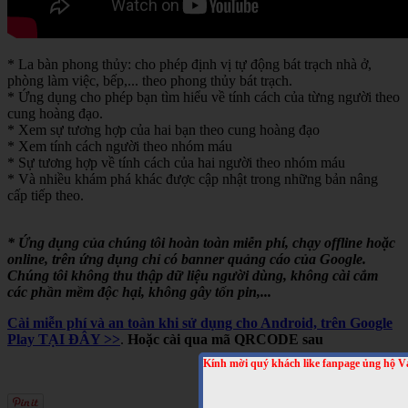
* La bàn phong thủy: cho phép định vị tự động bát trạch nhà ở,
phòng làm việc, bếp,... theo phong thủy bát trạch.
* Ứng dụng cho phép bạn tìm hiểu về tính cách của từng người theo
cung hoàng đạo.
* Xem sự tương hợp của hai bạn theo cung hoàng đạo
* Xem tính cách người theo nhóm máu
* Sự tương hợp về tính cách của hai người theo nhóm máu
* Và nhiều khám phá khác được cập nhật trong những bản nâng
cấp tiếp theo.
* Ứng dụng của chúng tôi hoàn toàn miễn phí, chạy offline hoặc
online, trên ứng dụng chỉ có banner quảng cáo của Google.
Chúng tôi không thu thập dữ liệu người dùng, không cài cắm
các phần mềm độc hại, không gây tốn pin,...
Cài miễn phí và an toàn khi sử dụng cho Android, trên Google
Play TẠI ĐÂY >>
.
Hoặc cài qua mã QRCODE sau
Kính mời quý khách like fanpage ủng hộ V