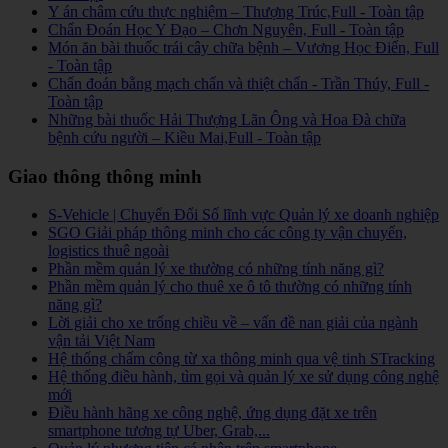
Y án châm cứu thực nghiệm – Thượng Trúc,Full - Toàn tập
Chẩn Đoán Học Y Đạo – Chơn Nguyên, Full - Toàn tập
Món ăn bài thuốc trái cây chữa bệnh – Vương Học Điển, Full
- Toàn tập
Chẩn đoán bằng mạch chẩn và thiệt chẩn - Trần Thúy, Full -
Toàn tập
Những bài thuốc Hải Thượng Lãn Ông và Hoa Đà chữa
bệnh cứu người – Kiều Mai,Full - Toàn tập
Giao thông thông minh
S-Vehicle | Chuyển Đổi Số lĩnh vực Quản lý xe doanh nghiệp
SGO Giải pháp thông minh cho các công ty vận chuyển,
logistics thuê ngoài
Phần mềm quản lý xe thường có những tính năng gì?
Phần mềm quản lý cho thuê xe ô tô thường có những tính
năng gì?
Lời giải cho xe trống chiều về – vấn đề nan giải của ngành
vận tải Việt Nam
Hệ thống chấm công từ xa thông minh qua vệ tinh STracking
Hệ thống điều hành, tìm gọi và quản lý xe sử dụng công nghệ
mới
Điều hành hãng xe công nghệ, ứng dụng đặt xe trên
smartphone tương tự Uber, Grab,...