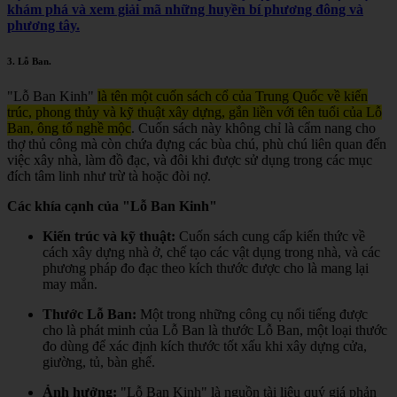
khám phá và xem giải mã những huyền bí phương đông và
phương tây.
3.
Lỗ Ban
.
"Lỗ Ban Kinh"
là tên một cuốn sách cổ của Trung Quốc về kiến
trúc, phong thủy và kỹ thuật xây dựng, gắn liền với tên tuổi của Lỗ
Ban, ông tổ nghề mộc
.
Cuốn sách này không chỉ là cẩm nang cho
thợ thủ công mà còn chứa đựng các bùa chú, phù chú liên quan đến
việc xây nhà, làm đồ đạc, và đôi khi được sử dụng trong các mục
đích tâm linh như trừ tà hoặc đòi nợ.
Các khía cạnh của "Lỗ Ban Kinh"
Kiến trúc và kỹ thuật:
Cuốn sách cung cấp kiến thức về
cách xây dựng nhà ở, chế tạo các vật dụng trong nhà, và các
phương pháp đo đạc theo kích thước được cho là mang lại
may mắn.
Thước Lỗ Ban:
Một trong những công cụ nổi tiếng được
cho là phát minh của Lỗ Ban là thước Lỗ Ban, một loại thước
đo dùng để xác định kích thước tốt xấu khi xây dựng cửa,
giường, tủ, bàn ghế.
Ảnh hưởng:
"Lỗ Ban Kinh" là nguồn tài liệu quý giá phản