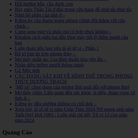
Đổi hướng bếp, cầu được con
Bày mèo Thần Tài ở đâu trong cửa hàng để phát tài phát lộc
Năm bộ phận của nhà ở –
Kiêng kỵ cầu thang trong phòng chính đối thẳng với cửa
chính –
Cung song ngư và nhân mã có hợp nhau không –
Khoảng cách giữa hai đầu lông mày tiết lộ điểm mạnh của
bạn
Luận đoán tiểu hạn trên lá số tử vi - Phần 1
Bố trí bàn ăn hợp phong thủy –
Mơ thấy quần áo: Gia đình thuận hòa yên ấm –
Nhận diện tướng người thông minh
Gò Mộc tinh
CÁC DẠNG SÁT KHÍ VỀ HÌNH THỂ TRONG PHONG
THỦY DƯƠNG TRẠCH
‘Mổ xẻ’ công dụng của gương Bát quái đối với phong thuỷ
Mơ thấy chân: Liên quan đến sức khỏe, sĩ diện, tham vọng và
tình ái –
Kiêng kỵ đầu giường không có chỗ dựa –
Xem bói, lá số tử vi năm Giáp Thìn 2024 Nữ mạng sinh năm
Tuổi Quý Hợi 1983 - Luận giải chi tiết, Tử vi 12 con giáp
năm 2024
Quảng Cáo