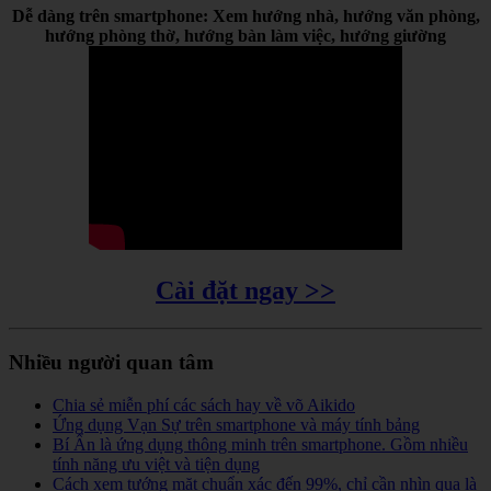
Dễ dàng trên smartphone: Xem hướng nhà, hướng văn phòng,
hướng phòng thờ, hướng bàn làm việc, hướng giường
Cài đặt ngay >>
Nhiều người quan tâm
Chia sẻ miễn phí các sách hay về võ Aikido
Ứng dụng Vạn Sự trên smartphone và máy tính bảng
Bí Ẩn là ứng dụng thông minh trên smartphone. Gồm nhiều
tính năng ưu việt và tiện dụng
Cách xem tướng mặt chuẩn xác đến 99%, chỉ cần nhìn qua là