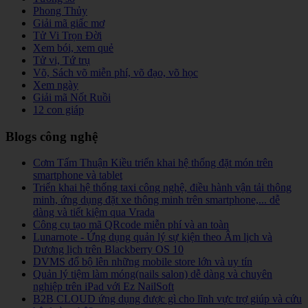
Phong Thủy
Giải mã giấc mơ
Tử Vi Trọn Đời
Xem bói, xem quẻ
Tử vi, Tứ trụ
Võ, Sách võ miễn phí, võ đạo, võ học
Xem ngày
Giải mã Nốt Ruồi
12 con giáp
Blogs công nghệ
Cơm Tấm Thuận Kiều triển khai hệ thống đặt món trên
smartphone và tablet
Triển khai hệ thống taxi công nghệ, điều hành vận tải thông
minh, ứng dụng đặt xe thông minh trên smartphone,... dễ
dàng và tiết kiệm qua Vrada
Công cụ tạo mã QRcode miễn phí và an toàn
Lunarnote - Ứng dụng quản lý sự kiện theo Âm lịch và
Dương lịch trên Blackberry OS 10
DVMS đổ bộ lên những mobile store lớn và uy tín
Quản lý tiệm làm móng(nails salon) dễ dàng và chuyên
nghiệp trên iPad với Ez NailSoft
B2B CLOUD ứng dụng được gì cho lĩnh vực trợ giúp và cứu