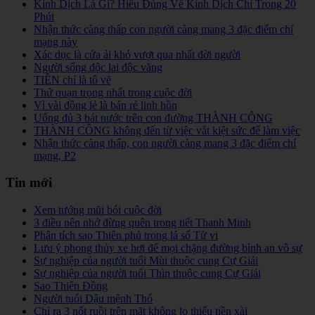
Kinh Dịch Là Gì? Hiểu Đúng Về Kinh Dịch Chỉ Trong 20
Phút
Nhận thức càng thấp con người càng mang 3 đặc điểm chí
mạng này
Xác dục là cửa ải khó vượt qua nhất đời người
Người sống độc lai độc vãng
TIỀN chỉ là tô vẽ
Thứ quạn trọng nhất trong cuộc đời
Vì vài đồng lẻ là bán rẻ linh hồn
Uống đủ 3 bát nước trên con đường THÀNH CÔNG
THÀNH CÔNG không đến từ việc vắt kiệt sức để làm việc
Nhận thức càng thấp, con người càng mang 3 đặc điểm chí
mạng, P2
Tin mới
Xem tướng mũi bói cuộc đời
3 điều nên nhớ đừng quên trong tiết Thanh Minh
Phân tích sao Thiên phủ trong lá số Tử vi
Lưu ý phong thủy xe hơi để mọi chặng đường bình an vô sự
Sự nghiệp của người tuổi Mùi thuộc cung Cự Giải
Sự nghiệp của người tuổi Thìn thuộc cung Cự Giải
Sao Thiên Đồng
Người tuổi Dậu mệnh Thổ
Chỉ ra 3 nốt ruồi trên mặt không lo thiếu tiền xài