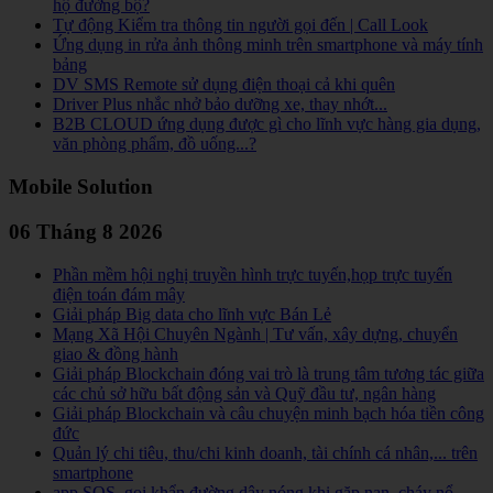
hộ đường bộ?
Tự động Kiểm tra thông tin người gọi đến | Call Look
Ứng dụng in rửa ảnh thông minh trên smartphone và máy tính
bảng
DV SMS Remote sử dụng điện thoại cả khi quên
Driver Plus nhắc nhở bảo dưỡng xe, thay nhớt...
B2B CLOUD ứng dụng được gì cho lĩnh vực hàng gia dụng,
văn phòng phẩm, đồ uống...?
Mobile Solution
06 Tháng 8 2026
Phần mềm hội nghị truyền hình trực tuyến,họp trực tuyến
điện toán đám mây
Giải pháp Big data cho lĩnh vực Bán Lẻ
Mạng Xã Hội Chuyên Ngành | Tư vấn, xây dựng, chuyển
giao & đồng hành
Giải pháp Blockchain đóng vai trò là trung tâm tương tác giữa
các chủ sở hữu bất động sản và Quỹ đầu tư, ngân hàng
Giải pháp Blockchain và câu chuyện minh bạch hóa tiền công
đức
Quản lý chi tiêu, thu/chi kinh doanh, tài chính cá nhân,... trên
smartphone
app SOS, gọi khẩn đường dây nóng khi gặp nạn, cháy nổ,