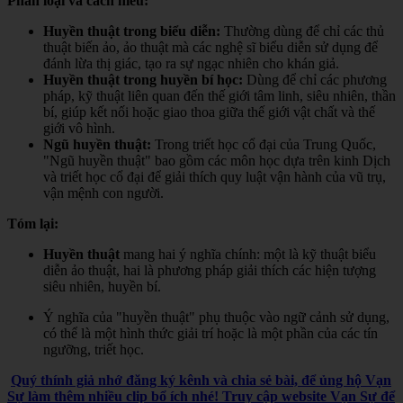
Phân loại và cách hiểu:
Huyền thuật trong biểu diễn:
Thường dùng để chỉ các thủ
thuật biến ảo, ảo thuật mà các nghệ sĩ biểu diễn sử dụng để
đánh lừa thị giác, tạo ra sự ngạc nhiên cho khán giả.
Huyền thuật trong huyền bí học:
Dùng để chỉ các phương
pháp, kỹ thuật liên quan đến thế giới tâm linh, siêu nhiên, thần
bí, giúp kết nối hoặc giao thoa giữa thế giới vật chất và thế
giới vô hình.
Ngũ huyền thuật:
Trong triết học cổ đại của Trung Quốc,
"Ngũ huyền thuật" bao gồm các môn học dựa trên kinh Dịch
và triết học cổ đại để giải thích quy luật vận hành của vũ trụ,
vận mệnh con người.
Tóm lại:
Huyền thuật
mang hai ý nghĩa chính: một là kỹ thuật biểu
diễn ảo thuật, hai là phương pháp giải thích các hiện tượng
siêu nhiên, huyền bí.
Ý nghĩa của "huyền thuật" phụ thuộc vào ngữ cảnh sử dụng,
có thể là một hình thức giải trí hoặc là một phần của các tín
ngưỡng, triết học.
Quý thính giả nhớ đăng ký kênh và chia sẻ bài, để ủng hộ Vạn
Sự làm thêm nhiều clip bổ ích nhé! Truy cập website Vạn Sự để