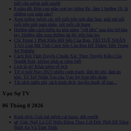
biết vận mệnh mỗi người
8 năm tới: Bốn con giáp xoè tay hứng lộc, làm 1 hưởng 10, là
những con giáp nào?
Xem tướng mệnh các nốt ruồi trên mặt đàn ông, giải mã nốt
ruồi trên mặt nam nhân, nốt ruồi cát hung
Hướng dẫn cách kiểm tra khả năng "vớt tiền" qua khe hở bàn
tay. Hướng dẫn xem đường tài lộc trên bàn tay
Chỉ Trong 1 Phút Hiểu Hết Sếp Của Bạn. TRÍ TUỆ NHÂN
TẠO Giải Mã Tính Cách Sếp Của Bạn Để Thăng Tiến Trong
Sự Nghiệp
Cách Bói Tình Duyên Chuẩn Xác Theo Truyện Kiều Của
Người Xưa, không phải ai cũng biết
Lịch là gì? Khái niệm về lịch
Tử vi tuổi Ngọ 2023 nhiều cạnh tranh, lắm thị phi, làm ăn
khó. Trí Tuệ Nhân Tạo của Vạn Sự App tiên đoán
Tải sách miễn phí, sách kinh dịch, huyền thuật, lỗ ban...
Vạn Sự TV
06 Tháng 8 2026
Kinh dịch: Giải mã mệnh cát hung, đời người
🌿 Giác Ngộ Là Gì? Hiểu Đúng Theo Lời Đức Phật Để Sống
Bình An Và Tỉnh Thức