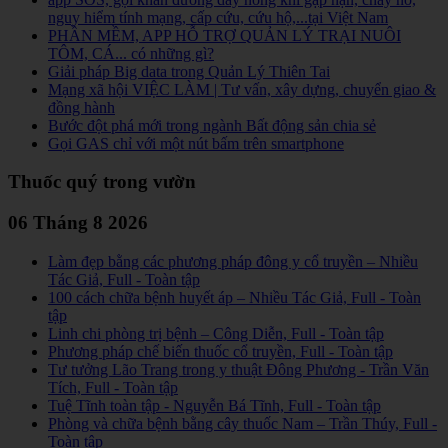
nguy hiểm tính mạng, cấp cứu, cứu hộ,...tại Việt Nam
PHẦN MỀM, APP HỖ TRỢ QUẢN LÝ TRẠI NUÔI
TÔM, CÁ... có những gì?
Giải pháp Big data trong Quản Lý Thiên Tai
Mạng xã hội VIỆC LÀM | Tư vấn, xây dựng, chuyển giao &
đồng hành
Bước đột phá mới trong ngành Bất động sản chia sẻ
Gọi GAS chỉ với một nút bấm trên smartphone
Thuốc quý trong vườn
06 Tháng 8 2026
Làm đẹp bằng các phương pháp đông y cổ truyền – Nhiều
Tác Giả, Full - Toàn tập
100 cách chữa bệnh huyết áp – Nhiều Tác Giả, Full - Toàn
tập
Linh chi phòng trị bệnh – Công Diễn, Full - Toàn tập
Phương pháp chế biến thuốc cổ truyền, Full - Toàn tập
Tư tưởng Lão Trang trong y thuật Đông Phương - Trần Văn
Tích, Full - Toàn tập
Tuệ Tĩnh toàn tập - Nguyễn Bá Tĩnh, Full - Toàn tập
Phòng và chữa bệnh bằng cây thuốc Nam – Trần Thúy, Full -
Toàn tập