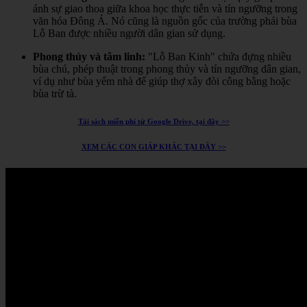
ánh sự giao thoa giữa khoa học thực tiễn và tín ngưỡng trong
văn hóa Đông Á.
Nó cũng là nguồn gốc của trường phái bùa
Lỗ Ban được nhiều người dân gian sử dụng.
Phong thủy và tâm linh:
"Lỗ Ban Kinh" chứa đựng nhiều
bùa chú, phép thuật trong phong thủy và tín ngưỡng dân gian,
ví dụ như bùa yểm nhà để giúp thợ xây đòi công bằng hoặc
bùa trừ tà.
Tải sách miễn phí từ Google Drive, tại đây >>
XEM CÁC CON GIÁP KHÁC TẠI ĐÂY >>