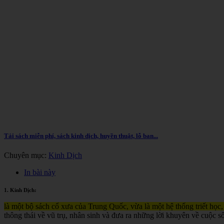
Tải sách miễn phí, sách kinh dịch, huyền thuật, lỗ ban...
Chuyên mục:
Kinh Dịch
In bài này
1. Kinh Dịch:
là một bộ sách cổ xưa của Trung Quốc, vừa là một hệ thống triết học,
thông thái về vũ trụ, nhân sinh và đưa ra những lời khuyên về cuộc s