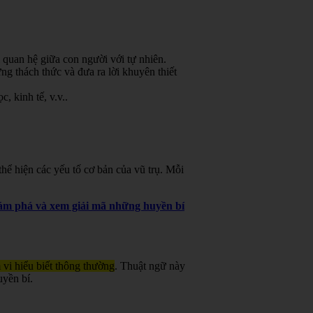
 quan hệ giữa con người với tự nhiên.
g thách thức và đưa ra lời khuyên thiết
, kinh tế, v.v.
.
ể hiện các yếu tố cơ bản của vũ trụ. Mỗi
khám phá và xem giải mã những huyền bí
 vi hiểu biết thông thường
. Thuật ngữ này
uyền bí.