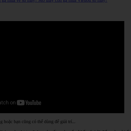
n gà mua vé số mấy? Mơ thấy con gà mua Vietlott số mấy?
hoặc bạn cũng có thể dùng để giải trí...