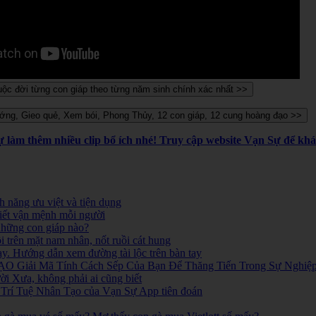
Sự làm thêm nhiều clip bổ ích nhé! Truy cập website Vạn Sự để k
 năng ưu việt và tiện dụng
iết vận mệnh mỗi người
 những con giáp nào?
i trên mặt nam nhân, nốt ruồi cát hung
ay. Hướng dẫn xem đường tài lộc trên bàn tay
O Giải Mã Tính Cách Sếp Của Bạn Để Thăng Tiến Trong Sự Nghiệ
 Xưa, không phải ai cũng biết
ó. Trí Tuệ Nhân Tạo của Vạn Sự App tiên đoán