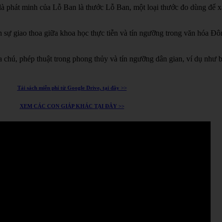
à phát minh của Lỗ Ban là thước Lỗ Ban, một loại thước đo dùng để xá
h sự giao thoa giữa khoa học thực tiễn và tín ngưỡng trong văn hóa Đ
chú, phép thuật trong phong thủy và tín ngưỡng dân gian, ví dụ như 
Tải sách miễn phí từ Google Drive, tại đây >>
XEM CÁC CON GIÁP KHÁC TẠI ĐÂY >>