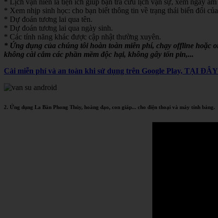
* Lịch vạn niên là tiện ích giúp bạn tra cứu lịch vạn sự, xem ngày âm 
* Xem nhịp sinh học: cho bạn biết thông tin về trạng thái biến đổi của
* Dự đoán tương lai qua tên.
* Dự đoán tương lai qua ngày sinh.
* Các tính năng khác được cập nhật thường xuyên.
* Ứng dụng của chúng tôi hoàn toàn miễn phí, chạy offline hoặc 
không cài cắm các phần mềm độc hại, không gây tốn pin,...
Cài miễn phí và an toàn khi sử dụng trên Google Play, TẠI ĐÂ
2. Ứng dụng La Bàn Phong Thủy, hoàng đạo, con giáp... cho điện thoại và máy tính bảng.