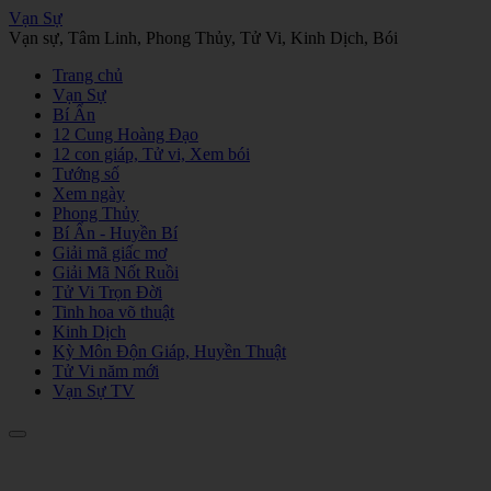
Vạn Sự
Vạn sự, Tâm Linh, Phong Thủy, Tử Vi, Kinh Dịch, Bói
Trang chủ
Vạn Sự
Bí Ẩn
12 Cung Hoàng Đạo
12 con giáp, Tử vi, Xem bói
Tướng số
Xem ngày
Phong Thủy
Bí Ẩn - Huyền Bí
Giải mã giấc mơ
Giải Mã Nốt Ruồi
Tử Vi Trọn Đời
Tinh hoa võ thuật
Kinh Dịch
Kỳ Môn Độn Giáp, Huyền Thuật
Tử Vi năm mới
Vạn Sự TV