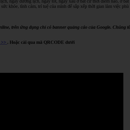
lịch, ngày dương lịch, ngày tốt, ngày xấu ở bất cứ thời điểm nào, ở bất
 sức khỏe, tình cảm, trí tuệ của mình để sắp xếp thời gian làm việc phù
online, trên ứng dụng chỉ có banner quảng cáo của Google. Chúng tô
Y >>
. Hoặc cài qua mã QRCODE dưới