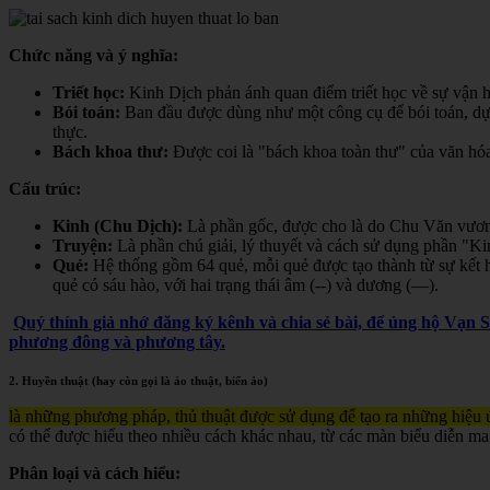
Chức năng và ý nghĩa:
Triết học:
Kinh Dịch phản ánh quan điểm triết học về sự vận hà
Bói toán:
Ban đầu được dùng như một công cụ để bói toán, dự đ
thực.
Bách khoa thư:
Được coi là "bách khoa toàn thư" của văn hóa 
Cấu trúc:
Kinh (Chu Dịch):
Là phần gốc, được cho là do Chu Văn vươn
Truyện:
Là phần chú giải, lý thuyết và cách sử dụng phần "K
Quẻ:
Hệ thống gồm 64 quẻ, mỗi quẻ được tạo thành từ sự kết h
quẻ có sáu hào, với hai trạng thái âm (--) và dương (—).
Quý thính giả nhớ đăng ký kênh và chia sẻ bài, để ủng hộ Vạn 
phương đông và phương tây.
2. Huyền thuật (hay còn gọi là ảo thuật, biến ảo)
là những phương pháp, thủ thuật được sử dụng để tạo ra những hiệu ứ
có thể được hiểu theo nhiều cách khác nhau, từ các màn biểu diễn ma
Phân loại và cách hiểu: