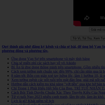
Quý thính giả nhớ đăng ký kênh và chia sẻ bài, để ủng hộ Vạn 
phương đông và phương tây.
Ứng dụng Vạn Sự trên smartphone và máy tính bảng
Chia sẻ miễn phí các sách hay về võ Aikido
Bí Ẩn là ứng dụng thông minh trên smartphone. Gồm nhiều tính
Cách xem tướng mặt chuẩn xác đến 99%, chỉ cần nhìn qua là b
8 năm tới: Bốn con giáp xoè tay hứng lộc, làm 1 hưởng 10, là
Xem tướng mệnh các nốt ruồi trên mặt đàn ông, giải mã nốt ruồ
Hướng dẫn cách kiểm tra khả năng "vớt tiền" qua khe hở bàn t
Chỉ Trong 1 Phút Hiểu Hết Sếp Của Bạn. TRÍ TUỆ NHÂN TẠ
Cách Bói Tình Duyên Chuẩn Xác Theo Truyện Kiều Của Người
Tử vi tuổi Ngọ 2023 nhiều cạnh tranh, lắm thị phi, làm ăn kh
Lịch là gì? Khái niệm về lịch