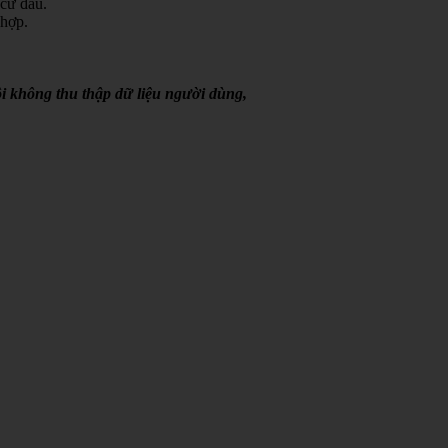
 cứ đâu.
 hợp.
i không thu thập dữ liệu người dùng,