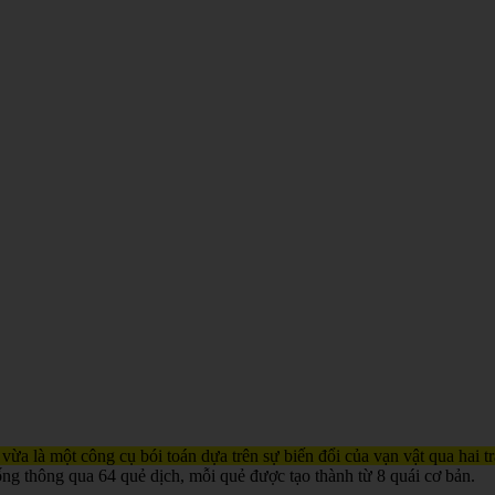
 vừa là một công cụ bói toán dựa trên sự biến đổi của vạn vật qua hai 
ống thông qua 64 quẻ dịch, mỗi quẻ được tạo thành từ 8 quái cơ bản.