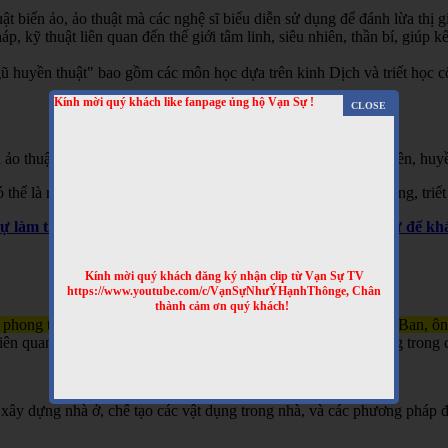
t biến ảo, ảo thuật mà các nghệ sĩ biểu diễn sử dụng để đánh lừa thị gi
 kỹ thuật liên quan đến thế giới tâm linh, siêu nhiên, thần bí, giúp kết
 huyền thuật" bao gồm các môn học dựa trên kinh Dịch và triết học cổ 
Kính mời quý khách like fanpage ủng hộ Vạn Sự !
 ảo thuật, hai là phương pháp giải thích các hiện tượng siêu nhiên, huyề
hể là một hình thức giải trí hoặc là một phần của các tín ngưỡng, triết
Sự làm thêm nhiều clip bổ ích nhé! Truy cập website Vạn Sự để 
Kính mời quý khách đăng ký nhận clip từ Vạn Sự TV
https://www.youtube.com/c/VạnSựNhưÝHạnhThônge, Chân
thành cảm ơn quý khách!
 phong thủy và kỹ thuật xây dựng, gắn liền với tên tuổi của Lỗ Ban, ô
n quan đến việc xây nhà, làm đồ đạc, và đôi khi được sử dụng trong c
xây dựng nhà ở, chế tạo các vật dụng trong nhà, và các phương pháp đ