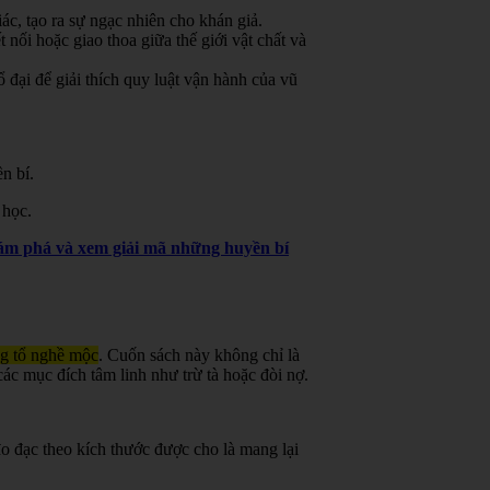
ác, tạo ra sự ngạc nhiên cho khán giả.
 nối hoặc giao thoa giữa thế giới vật chất và
đại để giải thích quy luật vận hành của vũ
n bí.
 học.
khám phá và xem giải mã những huyền bí
ng tổ nghề mộc
.
Cuốn sách này không chỉ là
ác mục đích tâm linh như trừ tà hoặc đòi nợ.
o đạc theo kích thước được cho là mang lại