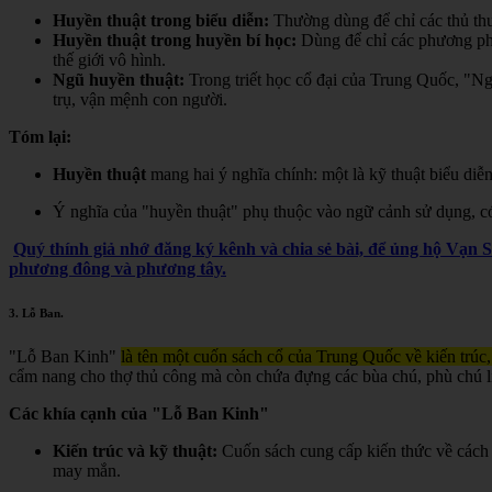
Huyền thuật trong biểu diễn:
Thường dùng để chỉ các thủ thuậ
Huyền thuật trong huyền bí học:
Dùng để chỉ các phương pháp,
thế giới vô hình.
Ngũ huyền thuật:
Trong triết học cổ đại của Trung Quốc, "Ngũ
trụ, vận mệnh con người.
Tóm lại:
Huyền thuật
mang hai ý nghĩa chính: một là kỹ thuật biểu diễn
Ý nghĩa của "huyền thuật" phụ thuộc vào ngữ cảnh sử dụng, có t
Quý thính giả nhớ đăng ký kênh và chia sẻ bài, để ủng hộ Vạn 
phương đông và phương tây.
3.
Lỗ Ban
.
"Lỗ Ban Kinh"
là tên một cuốn sách cổ của Trung Quốc về kiến trúc,
cẩm nang cho thợ thủ công mà còn chứa đựng các bùa chú, phù chú liê
Các khía cạnh của "Lỗ Ban Kinh"
Kiến trúc và kỹ thuật:
Cuốn sách cung cấp kiến thức về cách 
may mắn.