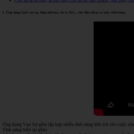
Con gà là số mấy & mơ thấy con gà số bao nhiêu? Mơ thấy co
1. Ứng dụng Lịch vạn sự, nhịp sinh học, tử vi, bói,... cho điện thoại và máy tính bảng:
Ứng dụng Vạn Sự gồm tập hợp nhiều tính năng hữu ích cho cuộc sống 
Tính năng hiện tại gồm: