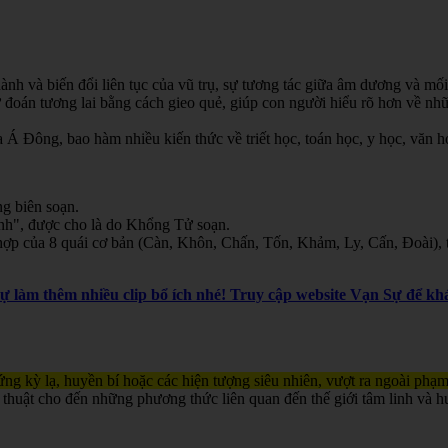
nh và biến đổi liên tục của vũ trụ, sự tương tác giữa âm dương và mối
oán tương lai bằng cách gieo quẻ, giúp con người hiểu rõ hơn về nhữn
Á Đông, bao hàm nhiều kiến thức về triết học, toán học, y học, văn học
g biên soạn.
inh", được cho là do Khổng Tử soạn.
ợp của 8 quái cơ bản (Càn, Khôn, Chấn, Tốn, Khảm, Ly, Cấn, Đoài), th
Sự làm thêm nhiều clip bổ ích nhé! Truy cập website Vạn Sự để 
ng kỳ lạ, huyền bí hoặc các hiện tượng siêu nhiên, vượt ra ngoài phạm
 thuật cho đến những phương thức liên quan đến thế giới tâm linh và h