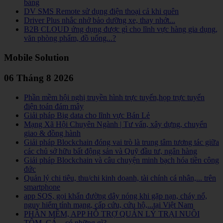
bảng
DV SMS Remote sử dụng điện thoại cả khi quên
Driver Plus nhắc nhở bảo dưỡng xe, thay nhớt...
B2B CLOUD ứng dụng được gì cho lĩnh vực hàng gia dụng,
văn phòng phẩm, đồ uống...?
Mobile Solution
06 Tháng 8 2026
Phần mềm hội nghị truyền hình trực tuyến,họp trực tuyến
điện toán đám mây
Giải pháp Big data cho lĩnh vực Bán Lẻ
Mạng Xã Hội Chuyên Ngành | Tư vấn, xây dựng, chuyển
giao & đồng hành
Giải pháp Blockchain đóng vai trò là trung tâm tương tác giữa
các chủ sở hữu bất động sản và Quỹ đầu tư, ngân hàng
Giải pháp Blockchain và câu chuyện minh bạch hóa tiền công
đức
Quản lý chi tiêu, thu/chi kinh doanh, tài chính cá nhân,... trên
smartphone
app SOS, gọi khẩn đường dây nóng khi gặp nạn, cháy nổ,
nguy hiểm tính mạng, cấp cứu, cứu hộ,...tại Việt Nam
PHẦN MỀM, APP HỖ TRỢ QUẢN LÝ TRẠI NUÔI
TÔM, CÁ... có những gì?