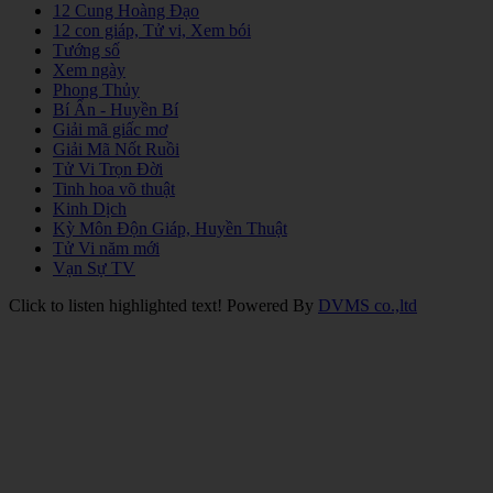
12 Cung Hoàng Đạo
12 con giáp, Tử vi, Xem bói
Tướng số
Xem ngày
Phong Thủy
Bí Ẩn - Huyền Bí
Giải mã giấc mơ
Giải Mã Nốt Ruồi
Tử Vi Trọn Đời
Tinh hoa võ thuật
Kinh Dịch
Kỳ Môn Độn Giáp, Huyền Thuật
Tử Vi năm mới
Vạn Sự TV
Click to listen highlighted text!
Powered By
DVMS co.,ltd