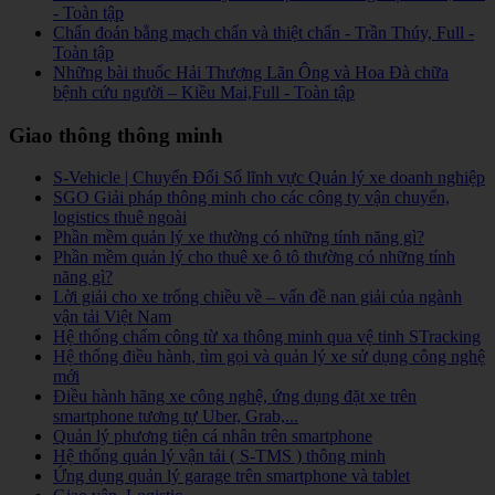
- Toàn tập
Chẩn đoán bằng mạch chẩn và thiệt chẩn - Trần Thúy, Full -
Toàn tập
Những bài thuốc Hải Thượng Lãn Ông và Hoa Đà chữa
bệnh cứu người – Kiều Mai,Full - Toàn tập
Giao thông thông minh
S-Vehicle | Chuyển Đổi Số lĩnh vực Quản lý xe doanh nghiệp
SGO Giải pháp thông minh cho các công ty vận chuyển,
logistics thuê ngoài
Phần mềm quản lý xe thường có những tính năng gì?
Phần mềm quản lý cho thuê xe ô tô thường có những tính
năng gì?
Lời giải cho xe trống chiều về – vấn đề nan giải của ngành
vận tải Việt Nam
Hệ thống chấm công từ xa thông minh qua vệ tinh STracking
Hệ thống điều hành, tìm gọi và quản lý xe sử dụng công nghệ
mới
Điều hành hãng xe công nghệ, ứng dụng đặt xe trên
smartphone tương tự Uber, Grab,...
Quản lý phương tiện cá nhân trên smartphone
Hệ thống quản lý vận tải ( S-TMS ) thông minh
Ứng dụng quản lý garage trên smartphone và tablet