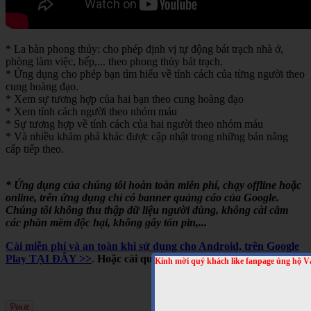
* La bàn phong thủy: cho phép định vị tự động bát trạch nhà ở,
phòng làm việc, bếp,... theo phong thủy bát trạch.
* Ứng dụng cho phép bạn tìm hiểu về tính cách của từng người theo
cung hoàng đạo.
* Xem sự tương hợp của hai bạn theo cung hoàng đạo
* Xem tính cách người theo nhóm máu
* Sự tương hợp về tính cách của hai người theo nhóm máu
* Và nhiều khám phá khác được cập nhật trong những bản nâng
cấp tiếp theo.
* Ứng dụng của chúng tôi hoàn toàn miễn phí, chạy offline hoặc
online, trên ứng dụng chỉ có banner quảng cáo của Google.
Chúng tôi không thu thập dữ liệu người dùng, không cài cắm
các phần mềm độc hại, không gây tốn pin,...
Cài miễn phí và an toàn khi sử dụng cho Android, trên Google
Play TẠI ĐÂY >>
.
Hoặc cài qua mã QRCODE sau
Kính mời quý khách like fanpage ủng hộ V