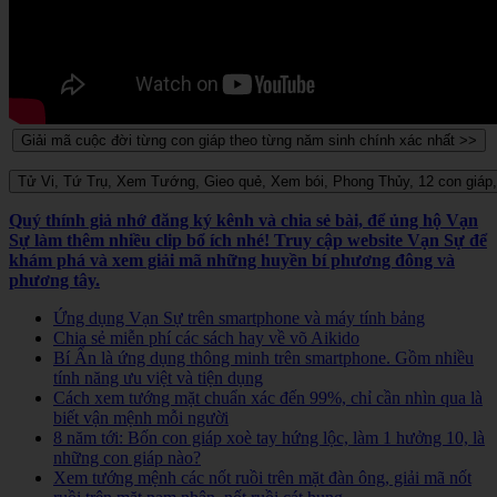
Quý thính giả nhớ đăng ký kênh và chia sẻ bài, để ủng hộ Vạn
Sự làm thêm nhiều clip bổ ích nhé! Truy cập website Vạn Sự để
khám phá và xem giải mã những huyền bí phương đông và
phương tây.
Ứng dụng Vạn Sự trên smartphone và máy tính bảng
Chia sẻ miễn phí các sách hay về võ Aikido
Bí Ẩn là ứng dụng thông minh trên smartphone. Gồm nhiều
tính năng ưu việt và tiện dụng
Cách xem tướng mặt chuẩn xác đến 99%, chỉ cần nhìn qua là
biết vận mệnh mỗi người
8 năm tới: Bốn con giáp xoè tay hứng lộc, làm 1 hưởng 10, là
những con giáp nào?
Xem tướng mệnh các nốt ruồi trên mặt đàn ông, giải mã nốt