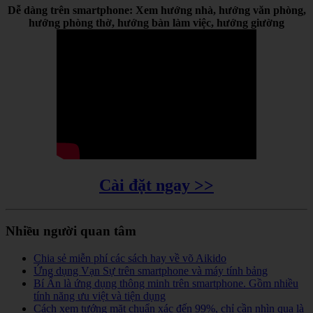
Dễ dàng trên smartphone: Xem hướng nhà, hướng văn phòng,
hướng phòng thờ, hướng bàn làm việc, hướng giường
Cài đặt ngay >>
Nhiều người quan tâm
Chia sẻ miễn phí các sách hay về võ Aikido
Ứng dụng Vạn Sự trên smartphone và máy tính bảng
Bí Ẩn là ứng dụng thông minh trên smartphone. Gồm nhiều
tính năng ưu việt và tiện dụng
Cách xem tướng mặt chuẩn xác đến 99%, chỉ cần nhìn qua là