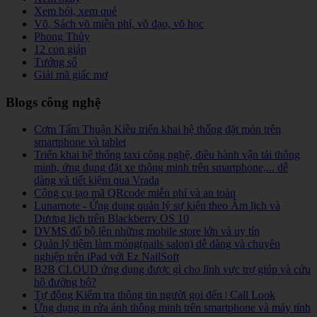
Xem bói, xem quẻ
Võ, Sách võ miễn phí, võ đạo, võ học
Phong Thủy
12 con giáp
Tướng số
Giải mã giấc mơ
Blogs công nghệ
Cơm Tấm Thuận Kiều triển khai hệ thống đặt món trên
smartphone và tablet
Triển khai hệ thống taxi công nghệ, điều hành vận tải thông
minh, ứng dụng đặt xe thông minh trên smartphone,... dễ
dàng và tiết kiệm qua Vrada
Công cụ tạo mã QRcode miễn phí và an toàn
Lunarnote - Ứng dụng quản lý sự kiện theo Âm lịch và
Dương lịch trên Blackberry OS 10
DVMS đổ bộ lên những mobile store lớn và uy tín
Quản lý tiệm làm móng(nails salon) dễ dàng và chuyên
nghiệp trên iPad với Ez NailSoft
B2B CLOUD ứng dụng được gì cho lĩnh vực trợ giúp và cứu
hộ đường bộ?
Tự động Kiểm tra thông tin người gọi đến | Call Look
Ứng dụng in rửa ảnh thông minh trên smartphone và máy tính