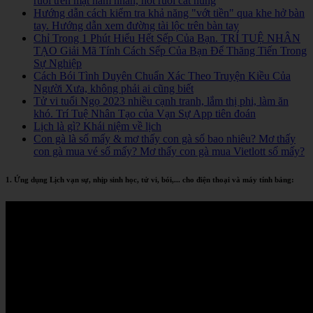
ruồi trên mặt nam nhân, nốt ruồi cát hung
Hướng dẫn cách kiểm tra khả năng "vớt tiền" qua khe hở bàn
tay. Hướng dẫn xem đường tài lộc trên bàn tay
Chỉ Trong 1 Phút Hiểu Hết Sếp Của Bạn. TRÍ TUỆ NHÂN
TẠO Giải Mã Tính Cách Sếp Của Bạn Để Thăng Tiến Trong
Sự Nghiệp
Cách Bói Tình Duyên Chuẩn Xác Theo Truyện Kiều Của
Người Xưa, không phải ai cũng biết
Tử vi tuổi Ngọ 2023 nhiều cạnh tranh, lắm thị phi, làm ăn
khó. Trí Tuệ Nhân Tạo của Vạn Sự App tiên đoán
Lịch là gì? Khái niệm về lịch
Con gà là số mấy & mơ thấy con gà số bao nhiêu? Mơ thấy
con gà mua vé số mấy? Mơ thấy con gà mua Vietlott số mấy?
1. Ứng dụng Lịch vạn sự, nhịp sinh học, tử vi, bói,... cho điện thoại và máy tính bảng: