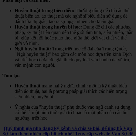
Phân loại và cách hiểu:
Huyền thuật trong biểu diễn:
Thường dùng để chỉ các thủ
thuật biến ảo, ảo thuật mà các nghệ sĩ biểu diễn sử dụng để
đánh lừa thị giác, tạo ra sự ngạc nhiên cho khán giả.
Huyền thuật trong huyền bí học:
Dùng để chỉ các phương
pháp, kỹ thuật liên quan đến thế giới tâm linh, siêu nhiên, thần
bí, giúp kết nối hoặc giao thoa giữa thế giới vật chất và thế
giới vô hình.
Ngũ huyền thuật:
Trong triết học cổ đại của Trung Quốc,
"Ngũ huyền thuật" bao gồm các môn học dựa trên kinh Dịch
và triết học cổ đại để giải thích quy luật vận hành của vũ trụ,
vận mệnh con người.
Tóm lại:
Huyền thuật
mang hai ý nghĩa chính: một là kỹ thuật biểu
diễn ảo thuật, hai là phương pháp giải thích các hiện tượng
siêu nhiên, huyền bí.
Ý nghĩa của "huyền thuật" phụ thuộc vào ngữ cảnh sử dụng,
có thể là một hình thức giải trí hoặc là một phần của các tín
ngưỡng, triết học.
Quý thính giả nhớ đăng ký kênh và chia sẻ bài, để ủng hộ Vạn
Sự làm thêm nhiều clip bổ ích nhé! Truy cập website Vạn Sự để