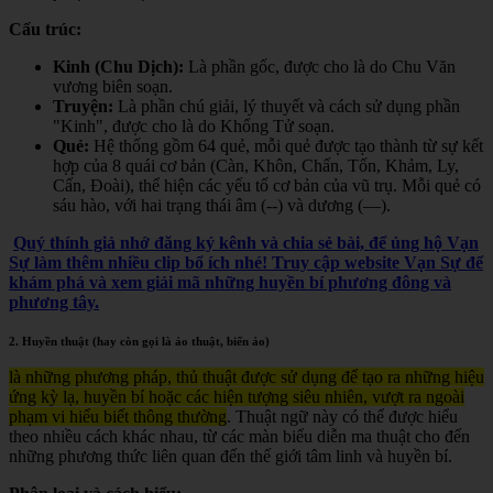
Cấu trúc:
Kinh (Chu Dịch):
Là phần gốc, được cho là do Chu Văn
vương biên soạn.
Truyện:
Là phần chú giải, lý thuyết và cách sử dụng phần
"Kinh", được cho là do Khổng Tử soạn.
Quẻ:
Hệ thống gồm 64 quẻ, mỗi quẻ được tạo thành từ sự kết
hợp của 8 quái cơ bản (Càn, Khôn, Chấn, Tốn, Khảm, Ly,
Cấn, Đoài), thể hiện các yếu tố cơ bản của vũ trụ. Mỗi quẻ có
sáu hào, với hai trạng thái âm (--) và dương (—).
Quý thính giả nhớ đăng ký kênh và chia sẻ bài, để ủng hộ Vạn
Sự làm thêm nhiều clip bổ ích nhé! Truy cập website Vạn Sự để
khám phá và xem giải mã những huyền bí phương đông và
phương tây.
2. Huyền thuật (hay còn gọi là ảo thuật, biến ảo)
là những phương pháp, thủ thuật được sử dụng để tạo ra những hiệu
ứng kỳ lạ, huyền bí hoặc các hiện tượng siêu nhiên, vượt ra ngoài
phạm vi hiểu biết thông thường
. Thuật ngữ này có thể được hiểu
theo nhiều cách khác nhau, từ các màn biểu diễn ma thuật cho đến
những phương thức liên quan đến thế giới tâm linh và huyền bí.