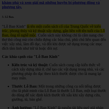
khám phá và xem giải mã những huyền bí phương đông và
phương tây.
3.
Lỗ Ban
.
"Lỗ Ban Kinh"
là tên một cuốn sách cổ của Trung Quốc về kiến
trúc, phong thủy và kỹ thuật xây dựng, gắn liền với tên tuổi của Lỗ
Ban, ông tổ nghề mộc
.
Cuốn sách này không chỉ là cẩm nang cho
thợ thủ công mà còn chứa đựng các bùa chú, phù chú liên quan đến
việc xây nhà, làm đồ đạc, và đôi khi được sử dụng trong các mục
đích tâm linh như trừ tà hoặc đòi nợ.
Các khía cạnh của "Lỗ Ban Kinh"
Kiến trúc và kỹ thuật:
Cuốn sách cung cấp kiến thức về
cách xây dựng nhà ở, chế tạo các vật dụng trong nhà, và các
phương pháp đo đạc theo kích thước được cho là mang lại
may mắn.
Thước Lỗ Ban:
Một trong những công cụ nổi tiếng được
cho là phát minh của Lỗ Ban là thước Lỗ Ban, một loại thước
đo dùng để xác định kích thước tốt xấu khi xây dựng cửa,
giường, tủ, bàn ghế.
Ảnh hưởng:
"Lỗ Ban Kinh" là nguồn tài liệu quý giá phản