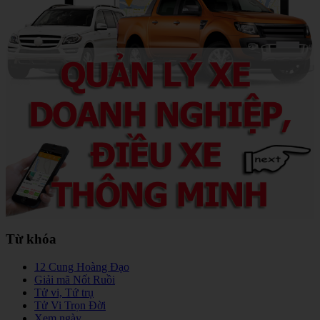
Từ khóa
12 Cung Hoàng Đạo
Giải mã Nốt Ruồi
Tử vi, Tứ trụ
Tử Vi Trọn Đời
Xem ngày