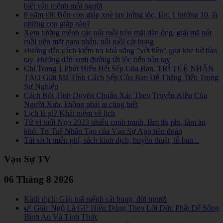
biết vận mệnh mỗi người
8 năm tới: Bốn con giáp xoè tay hứng lộc, làm 1 hưởng 10, là
những con giáp nào?
Xem tướng mệnh các nốt ruồi trên mặt đàn ông, giải mã nốt
ruồi trên mặt nam nhân, nốt ruồi cát hung
Hướng dẫn cách kiểm tra khả năng "vớt tiền" qua khe hở bàn
tay. Hướng dẫn xem đường tài lộc trên bàn tay
Chỉ Trong 1 Phút Hiểu Hết Sếp Của Bạn. TRÍ TUỆ NHÂN
TẠO Giải Mã Tính Cách Sếp Của Bạn Để Thăng Tiến Trong
Sự Nghiệp
Cách Bói Tình Duyên Chuẩn Xác Theo Truyện Kiều Của
Người Xưa, không phải ai cũng biết
Lịch là gì? Khái niệm về lịch
Tử vi tuổi Ngọ 2023 nhiều cạnh tranh, lắm thị phi, làm ăn
khó. Trí Tuệ Nhân Tạo của Vạn Sự App tiên đoán
Tải sách miễn phí, sách kinh dịch, huyền thuật, lỗ ban...
Vạn Sự TV
06 Tháng 8 2026
Kinh dịch: Giải mã mệnh cát hung, đời người
🌿 Giác Ngộ Là Gì? Hiểu Đúng Theo Lời Đức Phật Để Sống
Bình An Và Tỉnh Thức