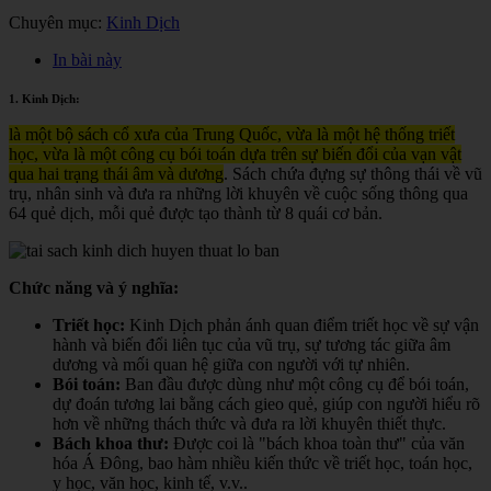
Chuyên mục:
Kinh Dịch
In bài này
1. Kinh Dịch:
là một bộ sách cổ xưa của Trung Quốc, vừa là một hệ thống triết
học, vừa là một công cụ bói toán dựa trên sự biến đổi của vạn vật
qua hai trạng thái âm và dương
. Sách chứa đựng sự thông thái về vũ
trụ, nhân sinh và đưa ra những lời khuyên về cuộc sống thông qua
64 quẻ dịch, mỗi quẻ được tạo thành từ 8 quái cơ bản.
Chức năng và ý nghĩa:
Triết học:
Kinh Dịch phản ánh quan điểm triết học về sự vận
hành và biến đổi liên tục của vũ trụ, sự tương tác giữa âm
dương và mối quan hệ giữa con người với tự nhiên.
Bói toán:
Ban đầu được dùng như một công cụ để bói toán,
dự đoán tương lai bằng cách gieo quẻ, giúp con người hiểu rõ
hơn về những thách thức và đưa ra lời khuyên thiết thực.
Bách khoa thư:
Được coi là "bách khoa toàn thư" của văn
hóa Á Đông, bao hàm nhiều kiến thức về triết học, toán học,
y học, văn học, kinh tế, v.v.
.