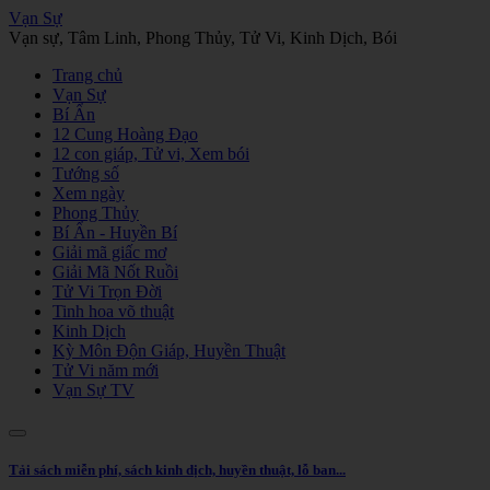
Vạn Sự
Vạn sự, Tâm Linh, Phong Thủy, Tử Vi, Kinh Dịch, Bói
Trang chủ
Vạn Sự
Bí Ẩn
12 Cung Hoàng Đạo
12 con giáp, Tử vi, Xem bói
Tướng số
Xem ngày
Phong Thủy
Bí Ẩn - Huyền Bí
Giải mã giấc mơ
Giải Mã Nốt Ruồi
Tử Vi Trọn Đời
Tinh hoa võ thuật
Kinh Dịch
Kỳ Môn Độn Giáp, Huyền Thuật
Tử Vi năm mới
Vạn Sự TV
Tải sách miễn phí, sách kinh dịch, huyền thuật, lỗ ban...