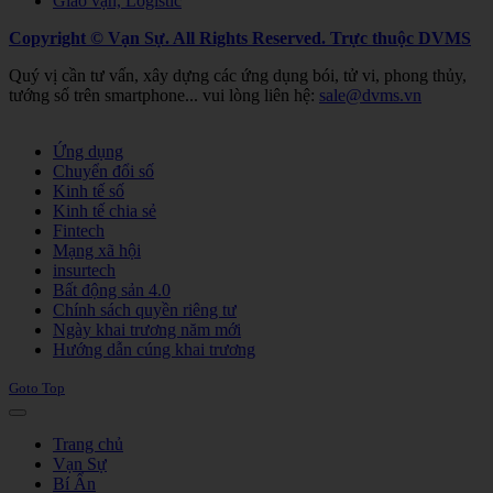
Giao vận, Logistic
Copyright © Vạn Sự. All Rights Reserved.
Trực thuộc DVMS
Quý vị cần tư vấn, xây dựng các ứng dụng bói, tử vi, phong thủy,
tướng số trên smartphone... vui lòng liên hệ:
sale@dvms.vn
Joomla! 3 Templates
Ứng dụng
Chuyển đổi số
Kinh tế số
Kinh tế chia sẻ
Fintech
Mạng xã hội
insurtech
Bất động sản 4.0
Chính sách quyền riêng tư
Ngày khai trương năm mới
Hướng dẫn cúng khai trương
Goto Top
Trang chủ
Vạn Sự
Bí Ẩn