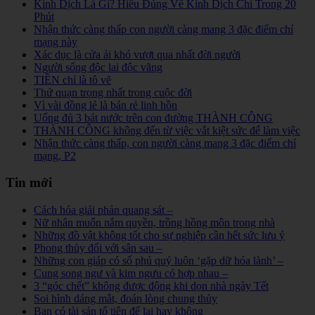
Kinh Dịch Là Gì? Hiểu Đúng Về Kinh Dịch Chỉ Trong 20
Phút
Nhận thức càng thấp con người càng mang 3 đặc điểm chí
mạng này
Xác dục là cửa ải khó vượt qua nhất đời người
Người sống độc lai độc vãng
TIỀN chỉ là tô vẽ
Thứ quạn trọng nhất trong cuộc đời
Vì vài đồng lẻ là bán rẻ linh hồn
Uống đủ 3 bát nước trên con đường THÀNH CÔNG
THÀNH CÔNG không đến từ việc vắt kiệt sức để làm việc
Nhận thức càng thấp, con người càng mang 3 đặc điểm chí
mạng, P2
Tin mới
Cách hóa giải phản quang sát –
Nữ nhân muốn nắm quyền, trồng hồng môn trong nhà
Những đồ vật không tốt cho sự nghiệp cần hết sức lưu ý
Phong thủy đối với sân sau –
Những con giáp có số phú quý luôn ‘gặp dữ hóa lành’ –
Cung song ngư và kim ngưu có hợp nhau –
3 “góc chết” không được động khi dọn nhà ngày Tết
Soi hình dáng mắt, đoán lòng chung thủy
Bạn có tài sản tổ tiên để lại hay không