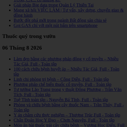
Giải pháp Big data trong Quản Lý Thiên Tai
Mạng xã hội VIỆC LÀM | Tư vấn, xây dựng, chuyển giao &
đồng hành
Bước đột phá mới trong ngành Bất động sản chia sẻ
Gọi GAS chỉ với một nút bấm trên smartphone
Thuốc quý trong vườn
06 Tháng 8 2026
Làm đẹp bằng các phương pháp đông y cổ truyền – Nhiều
Tác Giả, Full - Toàn tập
100 cách chữa bệnh huyết áp – Nhiều Tác Giả, Full - Toàn
tập
Linh chi phòng trị bệnh – Công Diễn, Full - Toàn tập
Phương pháp chế biến thuốc cổ truyền, Full - Toàn tập
Tư tưởng Lão Trang trong y thuật Đông Phương - Trần Văn
Tích, Full - Toàn tập
Tuệ Tĩnh toàn tập - Nguyễn Bá Tĩnh, Full - Toàn tập
Phòng và chữa bệnh bằng cây thuốc Nam – Trần Thúy, Full -
Toàn tập
Y án châm cứu thực nghiệm – Thượng Trúc,Full - Toàn tập
Chẩn Đoán Học Y Đạo – Chơn Nguyên, Full - Toàn tập
Món ăn bài thuốc trái cây chữa bệnh – Vương Học Điển, Full