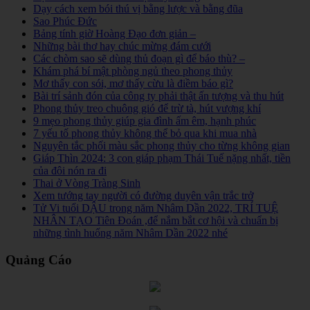
Dạy cách xem bói thú vị bằng lược và bằng đũa
Sao Phúc Đức
Bảng tính giờ Hoàng Đạo đơn giản –
Những bài thơ hay chúc mừng đám cưới
Các chòm sao sẽ dùng thủ đoạn gì để báo thù? –
Khám phá bí mật phòng ngủ theo phong thủy
Mơ thấy con sói, mơ thấy cừu là điềm báo gì?
Bài trí sảnh đón của công ty phải thật ấn tượng và thu hút
Phong thủy treo chuông gió để trừ tà, hút vượng khí
9 mẹo phong thủy giúp gia đình ấm êm, hạnh phúc
7 yếu tố phong thủy không thể bỏ qua khi mua nhà
Nguyên tắc phối màu sắc phong thủy cho từng không gian
Giáp Thìn 2024: 3 con giáp phạm Thái Tuế nặng nhất, tiền
của đôi nón ra đi
Thai ở Vòng Tràng Sinh
Xem tướng tay người có đường duyên vận trắc trở
Tử Vi tuổi DẬU trong năm Nhâm Dần 2022, TRÍ TUỆ
NHÂN TẠO Tiên Đoán ,để nắm bắt cơ hội và chuẩn bị
những tình huống năm Nhâm Dần 2022 nhé
Quảng Cáo