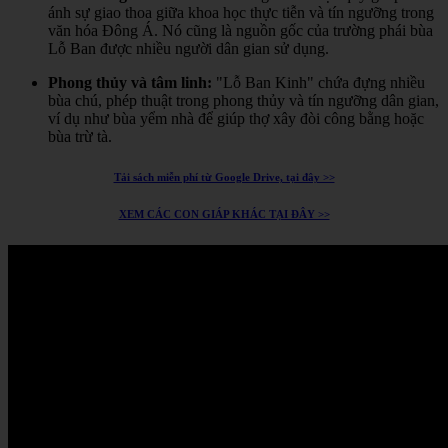
ánh sự giao thoa giữa khoa học thực tiễn và tín ngưỡng trong
văn hóa Đông Á.
Nó cũng là nguồn gốc của trường phái bùa
Lỗ Ban được nhiều người dân gian sử dụng.
Phong thủy và tâm linh:
"Lỗ Ban Kinh" chứa đựng nhiều
bùa chú, phép thuật trong phong thủy và tín ngưỡng dân gian,
ví dụ như bùa yểm nhà để giúp thợ xây đòi công bằng hoặc
bùa trừ tà.
Tải sách miễn phí từ Google Drive, tại đây >>
XEM CÁC CON GIÁP KHÁC TẠI ĐÂY >>