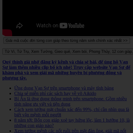
Quý thính giả nhớ đăng ký kênh và chia sẻ bài, để ủng hộ Vạn
Sự làm thêm nhiều clip bổ ích nhé! Truy cập website Vạn Sự để
khám phá và xem giải mã những huyền bí phương đông và
phương tây.
Ứng dụng Vạn Sự trên smartphone và máy tính bảng
Chia sẻ miễn phí các sách hay về võ Aikido
Bí Ẩn là ứng dụng thông minh trên smartphone. Gồm nhiều
tính năng ưu việt và tiện dụng
Cách xem tướng mặt chuẩn xác đến 99%, chỉ cần nhìn qua là
biết vận mệnh mỗi người
8 năm tới: Bốn con giáp xoè tay hứng lộc, làm 1 hưởng 10, là
những con giáp nào?
Xem tướng mệnh các nốt ruồi trên mặt đàn ông, giải mã nốt