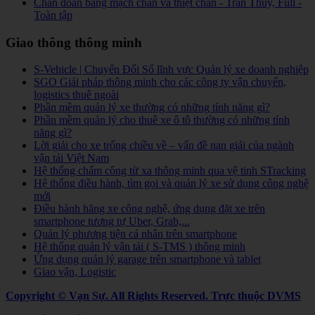
Chẩn đoán bằng mạch chẩn và thiệt chẩn - Trần Thúy, Full -
Toàn tập
Giao thông thông minh
S-Vehicle | Chuyển Đổi Số lĩnh vực Quản lý xe doanh nghiệp
SGO Giải pháp thông minh cho các công ty vận chuyển,
logistics thuê ngoài
Phần mềm quản lý xe thường có những tính năng gì?
Phần mềm quản lý cho thuê xe ô tô thường có những tính
năng gì?
Lời giải cho xe trống chiều về – vấn đề nan giải của ngành
vận tải Việt Nam
Hệ thống chấm công từ xa thông minh qua vệ tinh STracking
Hệ thống điều hành, tìm gọi và quản lý xe sử dụng công nghệ
mới
Điều hành hãng xe công nghệ, ứng dụng đặt xe trên
smartphone tương tự Uber, Grab,...
Quản lý phương tiện cá nhân trên smartphone
Hệ thống quản lý vận tải ( S-TMS ) thông minh
Ứng dụng quản lý garage trên smartphone và tablet
Giao vận, Logistic
Copyright © Vạn Sự. All Rights Reserved.
Trực thuộc DVMS