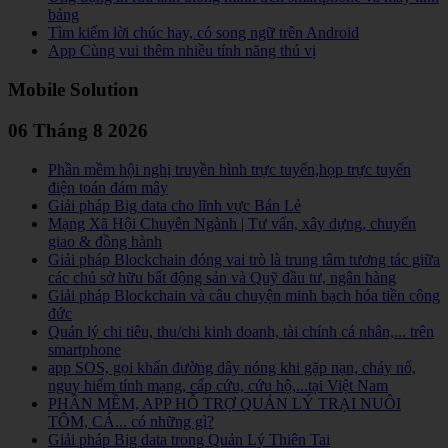
bảng
Tìm kiếm lời chúc hay, có song ngữ trên Android
App Cùng vui thêm nhiều tính năng thú vị
Mobile Solution
06 Tháng 8 2026
Phần mềm hội nghị truyền hình trực tuyến,họp trực tuyến
điện toán đám mây
Giải pháp Big data cho lĩnh vực Bán Lẻ
Mạng Xã Hội Chuyên Ngành | Tư vấn, xây dựng, chuyển
giao & đồng hành
Giải pháp Blockchain đóng vai trò là trung tâm tương tác giữa
các chủ sở hữu bất động sản và Quỹ đầu tư, ngân hàng
Giải pháp Blockchain và câu chuyện minh bạch hóa tiền công
đức
Quản lý chi tiêu, thu/chi kinh doanh, tài chính cá nhân,... trên
smartphone
app SOS, gọi khẩn đường dây nóng khi gặp nạn, cháy nổ,
nguy hiểm tính mạng, cấp cứu, cứu hộ,...tại Việt Nam
PHẦN MỀM, APP HỖ TRỢ QUẢN LÝ TRẠI NUÔI
TÔM, CÁ... có những gì?
Giải pháp Big data trong Quản Lý Thiên Tai