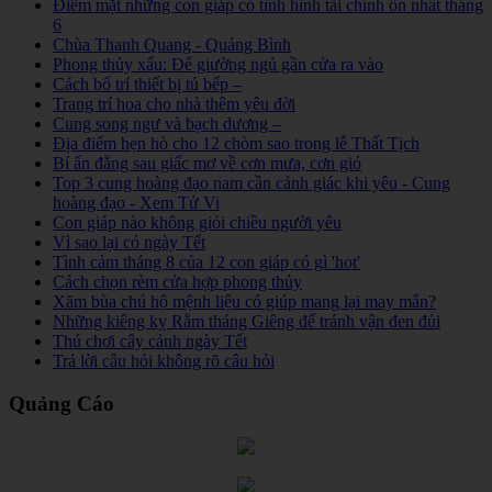
Điểm mặt những con giáp có tình hình tài chính ổn nhất tháng
6
Chùa Thanh Quang - Quảng Bình
Phong thủy xấu: Để giường ngủ gần cửa ra vào
Cách bố trí thiết bị tủ bếp –
Trang trí hoa cho nhà thêm yêu đời
Cung song ngư và bạch dương –
Địa điểm hẹn hò cho 12 chòm sao trong lễ Thất Tịch
Bí ẩn đằng sau giấc mơ về cơn mưa, cơn gió
Top 3 cung hoàng đạo nam cần cảnh giác khi yêu - Cung
hoàng đạo - Xem Tử Vi
Con giáp nào không giỏi chiều người yêu
Vì sao lại có ngày Tết
Tình cảm tháng 8 của 12 con giáp có gì 'hot'
Cách chọn rèm cửa hợp phong thủy
Xăm bùa chú hộ mệnh liệu có giúp mang lại may mắn?
Những kiêng kỵ Rằm tháng Giêng để tránh vận đen đủi
Thú chơi cây cảnh ngày Tết
Trả lời câu hỏi không rõ câu hỏi
Quảng Cáo