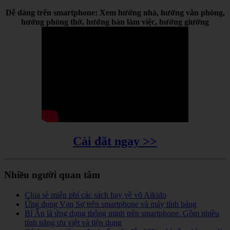
Dễ dàng trên smartphone: Xem hướng nhà, hướng văn phòng,
hướng phòng thờ, hướng bàn làm việc, hướng giường
Cài đặt ngay >>
Nhiều người quan tâm
Chia sẻ miễn phí các sách hay về võ Aikido
Ứng dụng Vạn Sự trên smartphone và máy tính bảng
Bí Ẩn là ứng dụng thông minh trên smartphone. Gồm nhiều
tính năng ưu việt và tiện dụng