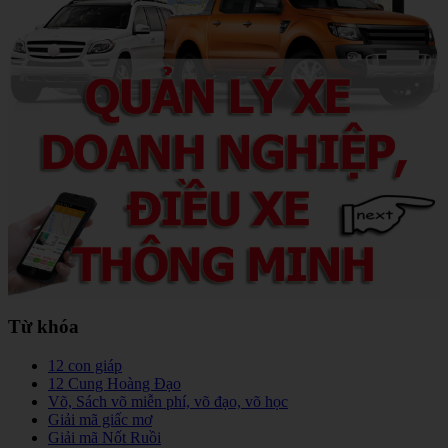
Từ khóa
12 con giáp
12 Cung Hoàng Đạo
Võ, Sách võ miễn phí, võ đạo, võ học
Giải mã giấc mơ
Giải mã Nốt Ruồi