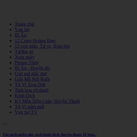
Trang chủ
Vạn Sự
Bí Ẩn
12 Cung Hoàng Đạo
12 con giáp, Tử vi, Xem bói
Tướng số
Xem ngày
Phong Thủy
Bí Ẩn - Huyền Bí
Giải mã giấc mơ
Giải Mã Nốt Ruồi
Tử Vi Trọn Đời
Tinh hoa võ thuật
Kinh Dịch
Kỳ Môn Độn Giáp, Huyền Thuật
Tử Vi năm mới
Vạn Sự TV
Tải sách miễn phí, sách kinh dịch, huyền thuật, lỗ ban...