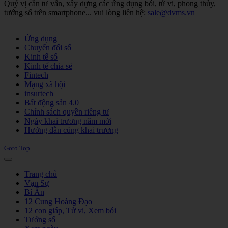
Quý vị cần tư vấn, xây dựng các ứng dụng bói, tử vi, phong thủy,
tướng số trên smartphone... vui lòng liên hệ:
sale@dvms.vn
Joomla! 3 Templates
Ứng dụng
Chuyển đổi số
Kinh tế số
Kinh tế chia sẻ
Fintech
Mạng xã hội
insurtech
Bất động sản 4.0
Chính sách quyền riêng tư
Ngày khai trương năm mới
Hướng dẫn cúng khai trương
Goto Top
Trang chủ
Vạn Sự
Bí Ẩn
12 Cung Hoàng Đạo
12 con giáp, Tử vi, Xem bói
Tướng số