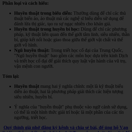
Phân loại và cách hiểu:
Huyền thuật trong biểu diễn:
Thường dùng để chỉ các thủ
thuật biến ảo, ảo thuật mà các nghệ sĩ biểu diễn sử dụng để
đánh lừa thị giác, tạo ra sự ngạc nhiên cho khán giả.
Huyền thuật trong huyền bí học:
Dùng để chỉ các phương
pháp, kỹ thuật liên quan đến thế giới tâm linh, siêu nhiên, thần
bí, giúp kết nối hoặc giao thoa giữa thế giới vật chất và thế
giới vô hình.
Ngũ huyền thuật:
Trong triết học cổ đại của Trung Quốc,
"Ngũ huyền thuật" bao gồm các môn học dựa trên kinh Dịch
và triết học cổ đại để giải thích quy luật vận hành của vũ trụ,
vận mệnh con người.
Tóm lại:
Huyền thuật
mang hai ý nghĩa chính: một là kỹ thuật biểu
diễn ảo thuật, hai là phương pháp giải thích các hiện tượng
siêu nhiên, huyền bí.
Ý nghĩa của "huyền thuật" phụ thuộc vào ngữ cảnh sử dụng,
có thể là một hình thức giải trí hoặc là một phần của các tín
ngưỡng, triết học.
Quý thính giả nhớ đăng ký kênh và chia sẻ bài, để ủng hộ Vạn