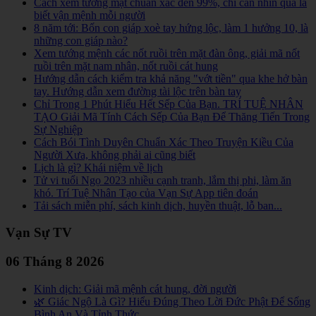
Cách xem tướng mặt chuẩn xác đến 99%, chỉ cần nhìn qua là
biết vận mệnh mỗi người
8 năm tới: Bốn con giáp xoè tay hứng lộc, làm 1 hưởng 10, là
những con giáp nào?
Xem tướng mệnh các nốt ruồi trên mặt đàn ông, giải mã nốt
ruồi trên mặt nam nhân, nốt ruồi cát hung
Hướng dẫn cách kiểm tra khả năng "vớt tiền" qua khe hở bàn
tay. Hướng dẫn xem đường tài lộc trên bàn tay
Chỉ Trong 1 Phút Hiểu Hết Sếp Của Bạn. TRÍ TUỆ NHÂN
TẠO Giải Mã Tính Cách Sếp Của Bạn Để Thăng Tiến Trong
Sự Nghiệp
Cách Bói Tình Duyên Chuẩn Xác Theo Truyện Kiều Của
Người Xưa, không phải ai cũng biết
Lịch là gì? Khái niệm về lịch
Tử vi tuổi Ngọ 2023 nhiều cạnh tranh, lắm thị phi, làm ăn
khó. Trí Tuệ Nhân Tạo của Vạn Sự App tiên đoán
Tải sách miễn phí, sách kinh dịch, huyền thuật, lỗ ban...
Vạn Sự TV
06 Tháng 8 2026
Kinh dịch: Giải mã mệnh cát hung, đời người
🌿 Giác Ngộ Là Gì? Hiểu Đúng Theo Lời Đức Phật Để Sống
Bình An Và Tỉnh Thức