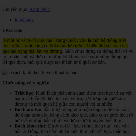
Chuyên mục:
Kinh Dịch
In bài này
1. Kinh Dịch:
là một bộ sách cổ xưa của Trung Quốc, vừa là một hệ thống triết
học, vừa là một công cụ bói toán dựa trên sự biến đổi của vạn vật
qua hai trạng thái âm và dương
. Sách chứa đựng sự thông thái về vũ
trụ, nhân sinh và đưa ra những lời khuyên về cuộc sống thông qua
64 quẻ dịch, mỗi quẻ được tạo thành từ 8 quái cơ bản.
Chức năng và ý nghĩa:
Triết học:
Kinh Dịch phản ánh quan điểm triết học về sự vận
hành và biến đổi liên tục của vũ trụ, sự tương tác giữa âm
dương và mối quan hệ giữa con người với tự nhiên.
Bói toán:
Ban đầu được dùng như một công cụ để bói toán,
dự đoán tương lai bằng cách gieo quẻ, giúp con người hiểu rõ
hơn về những thách thức và đưa ra lời khuyên thiết thực.
Bách khoa thư:
Được coi là "bách khoa toàn thư" của văn
hóa Á Đông, bao hàm nhiều kiến thức về triết học, toán học,