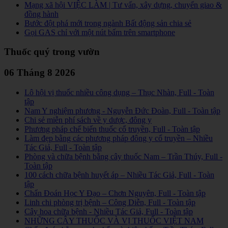
Mạng xã hội VIỆC LÀM | Tư vấn, xây dựng, chuyển giao &
đồng hành
Bước đột phá mới trong ngành Bất động sản chia sẻ
Gọi GAS chỉ với một nút bấm trên smartphone
Thuốc quý trong vườn
06 Tháng 8 2026
Lô hội vị thuốc nhiều công dụng – Thục Nhàn, Full - Toàn
tập
Nam Y nghiệm phương - Nguyễn Đức Đoàn, Full - Toàn tập
Chi sẻ miễn phí sách về y dược, đông y
Phương pháp chế biến thuốc cổ truyền, Full - Toàn tập
Làm đẹp bằng các phương pháp đông y cổ truyền – Nhiều
Tác Giả, Full - Toàn tập
Phòng và chữa bệnh bằng cây thuốc Nam – Trần Thúy, Full -
Toàn tập
100 cách chữa bệnh huyết áp – Nhiều Tác Giả, Full - Toàn
tập
Chẩn Đoán Học Y Đạo – Chơn Nguyên, Full - Toàn tập
Linh chi phòng trị bệnh – Công Diễn, Full - Toàn tập
Cây hoa chữa bệnh - Nhiều Tác Giả, Full - Toàn tập
NHỮNG CÂY THUỐC VÀ VỊ THUỐC VIỆT NAM