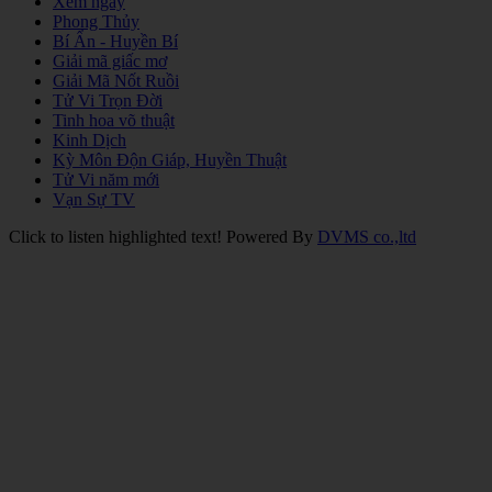
Xem ngày
Phong Thủy
Bí Ẩn - Huyền Bí
Giải mã giấc mơ
Giải Mã Nốt Ruồi
Tử Vi Trọn Đời
Tinh hoa võ thuật
Kinh Dịch
Kỳ Môn Độn Giáp, Huyền Thuật
Tử Vi năm mới
Vạn Sự TV
Click to listen highlighted text!
Powered By
DVMS co.,ltd