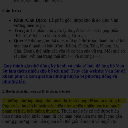
y học, văn học, kinh tế, v.v.
.
Cấu trúc:
Kinh (Chu Dịch):
Là phần gốc, được cho là do Chu Văn
vương biên soạn.
Truyện:
Là phần chú giải, lý thuyết và cách sử dụng phần
"Kinh", được cho là do Khổng Tử soạn.
Quẻ:
Hệ thống gồm 64 quẻ, mỗi quẻ được tạo thành từ sự kết
hợp của 8 quái cơ bản (Càn, Khôn, Chấn, Tốn, Khảm, Ly,
Cấn, Đoài), thể hiện các yếu tố cơ bản của vũ trụ. Mỗi quẻ có
sáu hào, với hai trạng thái âm (--) và dương (—).
Quý thính giả nhớ đăng ký kênh và chia sẻ bài, để ủng hộ Vạn
Sự làm thêm nhiều clip bổ ích nhé! Truy cập website Vạn Sự để
khám phá và xem giải mã những huyền bí phương đông và
phương tây.
2. Huyền thuật (hay còn gọi là ảo thuật, biến ảo)
là những phương pháp, thủ thuật được sử dụng để tạo ra những hiệu
ứng kỳ lạ, huyền bí hoặc các hiện tượng siêu nhiên, vượt ra ngoài
phạm vi hiểu biết thông thường
. Thuật ngữ này có thể được hiểu
theo nhiều cách khác nhau, từ các màn biểu diễn ma thuật cho đến
những phương thức liên quan đến thế giới tâm linh và huyền bí.