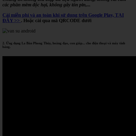
các phần mềm độc hại, không gây tốn pin,...
Cài miễn phí và an toàn khi sử dụng trên Google Play, TẠI
ĐÂY >>
. Hoặc cài qua mã QRCODE dưới
2. Ứng dụng La Bàn Phong Thủy, hoàng đạo, con giáp... cho điện thoại và máy tính
bảng.