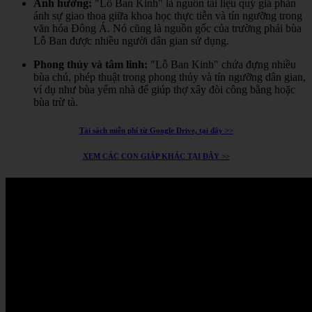
Ảnh hưởng:
"Lỗ Ban Kinh" là nguồn tài liệu quý giá phản
ánh sự giao thoa giữa khoa học thực tiễn và tín ngưỡng trong
văn hóa Đông Á.
Nó cũng là nguồn gốc của trường phái bùa
Lỗ Ban được nhiều người dân gian sử dụng.
Phong thủy và tâm linh:
"Lỗ Ban Kinh" chứa đựng nhiều
bùa chú, phép thuật trong phong thủy và tín ngưỡng dân gian,
ví dụ như bùa yểm nhà để giúp thợ xây đòi công bằng hoặc
bùa trừ tà.
Tải sách miễn phí từ Google Drive, tại đây >>
XEM CÁC CON GIÁP KHÁC TẠI ĐÂY >>