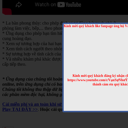
* La bàn phong thủy: cho phép định vị tự động bát trạch nhà ở,
Kính mời quý khách like fanpage ủng hộ V
phòng làm việc, bếp,... theo phong thủy bát trạch.
* Ứng dụng cho phép bạn tìm hiểu về tính cách của từng người theo
cung hoàng đạo.
* Xem sự tương hợp của hai bạn theo cung hoàng đạo
* Xem tính cách người theo nhóm máu
* Sự tương hợp về tính cách của hai người theo nhóm máu
* Và nhiều khám phá khác được cập nhật trong những bản nâng
cấp tiếp theo.
Kính mời quý khách đăng ký nhận cl
* Ứng dụng của chúng tôi hoàn toàn miễn phí, chạy offline hoặc
https://www.youtube.com/c/VạnSựNhư
online, trên ứng dụng chỉ có banner quảng cáo của Google.
thành cảm ơn quý khác
Chúng tôi không thu thập dữ liệu người dùng, không cài cắm
các phần mềm độc hại, không gây tốn pin,...
Cài miễn phí và an toàn khi sử dụng cho Android, trên Google
Play TẠI ĐÂY >>
.
Hoặc cài qua mã QRCODE sau