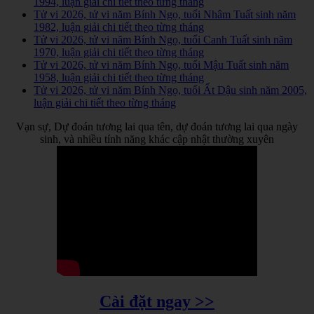
1994, luận giải chi tiết theo từng tháng
Tử vi 2026, tử vi năm Bính Ngọ, tuổi Nhâm Tuất sinh năm
1982, luận giải chi tiết theo từng tháng
Tử vi 2026, tử vi năm Bính Ngọ, tuổi Canh Tuất sinh năm
1970, luận giải chi tiết theo từng tháng
Tử vi 2026, tử vi năm Bính Ngọ, tuổi Mậu Tuất sinh năm
1958, luận giải chi tiết theo từng tháng
Tử vi 2026, tử vi năm Bính Ngọ, tuổi Ất Dậu sinh năm 2005,
luận giải chi tiết theo từng tháng
Vạn sự, Dự đoán tương lai qua tên, dự đoán tương lai qua ngày
sinh, và nhiều tính năng khác cập nhật thường xuyên
Cài đặt ngay >>