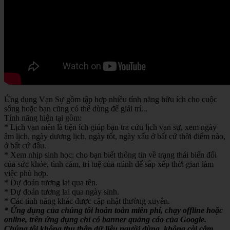
Ứng dụng Vạn Sự gồm tập hợp nhiều tính năng hữu ích cho cuộc
sống hoặc bạn cũng có thể dùng để giải trí...
Tính năng hiện tại gồm:
* Lịch vạn niên là tiện ích giúp bạn tra cứu lịch vạn sự, xem ngày
âm lịch, ngày dương lịch, ngày tốt, ngày xấu ở bất cứ thời điểm nào,
ở bất cứ đâu.
* Xem nhịp sinh học: cho bạn biết thông tin về trạng thái biến đổi
của sức khỏe, tình cảm, trí tuệ của mình để sắp xếp thời gian làm
việc phù hợp.
* Dự đoán tương lai qua tên.
* Dự đoán tương lai qua ngày sinh.
* Các tính năng khác được cập nhật thường xuyên.
* Ứng dụng của chúng tôi hoàn toàn miễn phí, chạy offline hoặc
online, trên ứng dụng chỉ có banner quảng cáo của Google.
Chúng tôi không thu thập dữ liệu người dùng, không cài cắm