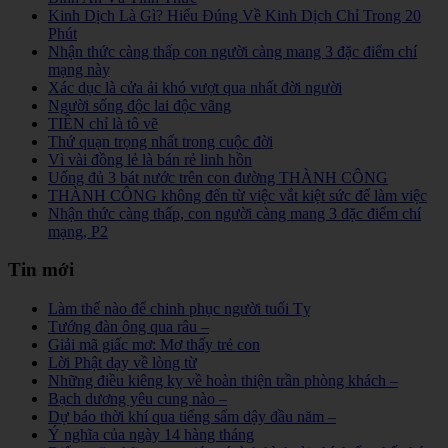
Kinh Dịch Là Gì? Hiểu Đúng Về Kinh Dịch Chỉ Trong 20
Phút
Nhận thức càng thấp con người càng mang 3 đặc điểm chí
mạng này
Xác dục là cửa ải khó vượt qua nhất đời người
Người sống độc lai độc vãng
TIỀN chỉ là tô vẽ
Thứ quạn trọng nhất trong cuộc đời
Vì vài đồng lẻ là bán rẻ linh hồn
Uống đủ 3 bát nước trên con đường THÀNH CÔNG
THÀNH CÔNG không đến từ việc vắt kiệt sức để làm việc
Nhận thức càng thấp, con người càng mang 3 đặc điểm chí
mạng, P2
Tin mới
Làm thế nào để chinh phục người tuổi Tỵ
Tướng đàn ông qua râu –
Giải mã giấc mơ: Mơ thấy trẻ con
Lời Phật dạy về lòng từ
Những điều kiêng kỵ về hoàn thiện trần phòng khách –
Bạch dương yêu cung nào –
Dự báo thời khí qua tiếng sấm dậy đầu năm –
Ý nghĩa của ngày 14 hàng tháng