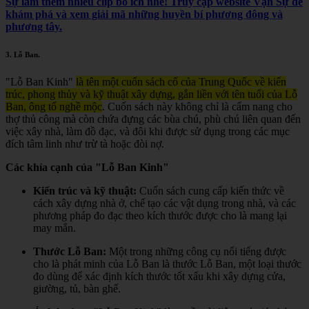
Sự làm thêm nhiều clip bổ ích nhé! Truy cập website Vạn Sự để
khám phá và xem giải mã những huyền bí phương đông và
phương tây.
3.
Lỗ Ban
.
"Lỗ Ban Kinh"
là tên một cuốn sách cổ của Trung Quốc về kiến
trúc, phong thủy và kỹ thuật xây dựng, gắn liền với tên tuổi của Lỗ
Ban, ông tổ nghề mộc
.
Cuốn sách này không chỉ là cẩm nang cho
thợ thủ công mà còn chứa đựng các bùa chú, phù chú liên quan đến
việc xây nhà, làm đồ đạc, và đôi khi được sử dụng trong các mục
đích tâm linh như trừ tà hoặc đòi nợ.
Các khía cạnh của "Lỗ Ban Kinh"
Kiến trúc và kỹ thuật:
Cuốn sách cung cấp kiến thức về
cách xây dựng nhà ở, chế tạo các vật dụng trong nhà, và các
phương pháp đo đạc theo kích thước được cho là mang lại
may mắn.
Thước Lỗ Ban:
Một trong những công cụ nổi tiếng được
cho là phát minh của Lỗ Ban là thước Lỗ Ban, một loại thước
đo dùng để xác định kích thước tốt xấu khi xây dựng cửa,
giường, tủ, bàn ghế.