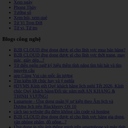
Xem ngày
Phong Thủy
Tướng số
Xem bói, xem quẻ
Tử Vi Trọn Đời
Tử vi, Tứ trụ
Blogs công nghệ
B2B CLOUD ứng dụng được gì cho lĩnh vực mua bán hàng?
B2B CLOUD ứng dụng được gì cho lĩnh vực thời trang, may
mặc, giày dép...?
Từ điển ngôn ngữ ký hiệu thêm tính năng tìm bài hát và tìm
nguyên câu
app Cùng Vui cán mốc ấn tượng
Tìm kiếm lời chúc hay và ý nghĩa
#DVMS Kính gửi Quý khách hàng lịch nghỉ Tết 2026, Kính
chúc Quý khách hàng/Đối tác năm mới AN KHANG &
THỊNH VƯỢNG!
Lunarnote - Ứng dụng quản lý sự kiện theo Âm lịch và
Dương lịch trên Blackberry OS 10
cách tạo website địa điểm không cần code và hosting
B2B CLOUD ứng dụng được gì cho lĩnh vực hàng gia dụng,
văn phòng phẩm, đồ uống...?
Ứng dụng in rửa ảnh thông minh trên smartphone và máy tính