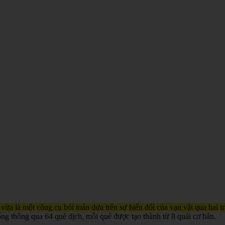
 vừa là một công cụ bói toán dựa trên sự biến đổi của vạn vật qua hai 
ống thông qua 64 quẻ dịch, mỗi quẻ được tạo thành từ 8 quái cơ bản.