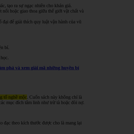
ác, tạo ra sự ngạc nhiên cho khán giả.
 nối hoặc giao thoa giữa thế giới vật chất và
đại để giải thích quy luật vận hành của vũ
n bí.
 học.
khám phá và xem giải mã những huyền bí
ng tổ nghề mộc
.
Cuốn sách này không chỉ là
ác mục đích tâm linh như trừ tà hoặc đòi nợ.
o đạc theo kích thước được cho là mang lại