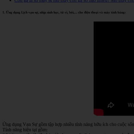
Con gà là số mấy & mơ thấy con gà số bao nhiêu? Mơ thấy co
1. Ứng dụng Lịch vạn sự, nhịp sinh học, tử vi, bói,... cho điện thoại và máy tính bảng:
Ứng dụng Vạn Sự gồm tập hợp nhiều tính năng hữu ích cho cuộc sống 
Tính năng hiện tại gồm: