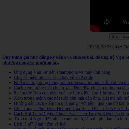
Quý thính giả nhớ đăng ký kênh và chia sẻ bài, để ủng hộ Vạn 
phương đông và phương tây.
Ứng dụng Vạn Sự trên smartphone và máy tính bảng
Chia sẻ miễn phí các sách hay về võ Aikido
Bí Ẩn là ứng dụng thông minh trên smartphone. Gồm nhiều tính
Cách xem tướng mặt chuẩn xác đến 99%, chỉ cần nhìn qua là b
8 năm tới: Bốn con giáp xoè tay hứng lộc, làm 1 hưởng 10, là
Xem tướng mệnh các nốt ruồi trên mặt đàn ông, giải mã nốt ruồ
Hướng dẫn cách kiểm tra khả năng "vớt tiền" qua khe hở bàn t
Chỉ Trong 1 Phút Hiểu Hết Sếp Của Bạn. TRÍ TUỆ NHÂN TẠ
Cách Bói Tình Duyên Chuẩn Xác Theo Truyện Kiều Của Người
Tử vi tuổi Ngọ 2023 nhiều cạnh tranh, lắm thị phi, làm ăn kh
Lịch là gì? Khái niệm về lịch