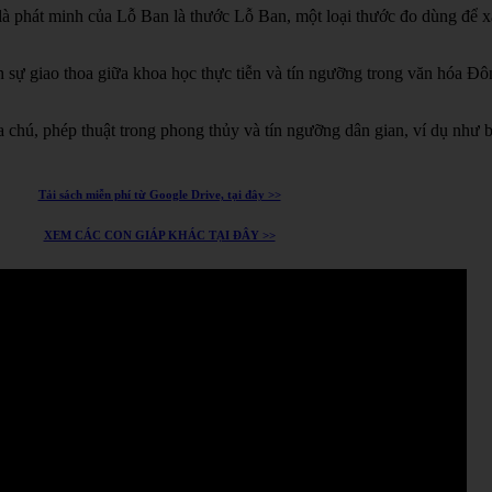
à phát minh của Lỗ Ban là thước Lỗ Ban, một loại thước đo dùng để xá
h sự giao thoa giữa khoa học thực tiễn và tín ngưỡng trong văn hóa Đ
chú, phép thuật trong phong thủy và tín ngưỡng dân gian, ví dụ như 
Tải sách miễn phí từ Google Drive, tại đây >>
XEM CÁC CON GIÁP KHÁC TẠI ĐÂY >>