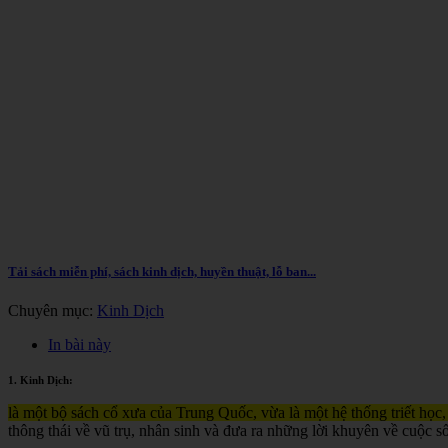
Tải sách miễn phí, sách kinh dịch, huyền thuật, lỗ ban...
Chuyên mục:
Kinh Dịch
In bài này
1. Kinh Dịch:
là một bộ sách cổ xưa của Trung Quốc, vừa là một hệ thống triết học,
thông thái về vũ trụ, nhân sinh và đưa ra những lời khuyên về cuộc s