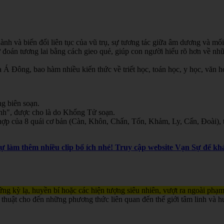
nh và biến đổi liên tục của vũ trụ, sự tương tác giữa âm dương và mối
oán tương lai bằng cách gieo quẻ, giúp con người hiểu rõ hơn về nhữn
Á Đông, bao hàm nhiều kiến thức về triết học, toán học, y học, văn học
g biên soạn.
inh", được cho là do Khổng Tử soạn.
ợp của 8 quái cơ bản (Càn, Khôn, Chấn, Tốn, Khảm, Ly, Cấn, Đoài), th
Sự làm thêm nhiều clip bổ ích nhé! Truy cập website Vạn Sự để 
ng kỳ lạ, huyền bí hoặc các hiện tượng siêu nhiên, vượt ra ngoài phạm
 thuật cho đến những phương thức liên quan đến thế giới tâm linh và h