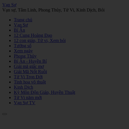
Vạn Sự
Vạn sự, Tâm Linh, Phong Thủy, Tử Vi, Kinh Dịch, Bói
Trang chủ
Vạn Sự
Bí Ẩn
12 Cung Hoàng Đạo
12 con giáp, Tử vi, Xem bói
Tướng số
Xem ngày
Phong Thủy
Bí Ẩn - Huyền Bí
Giải mã giấc mơ
Giải Mã Nốt Ruồi
Tử Vi Trọn Đời
Tinh hoa võ thuật
Kinh Dịch
Kỳ Môn Độn Giáp, Huyền Thuật
Tử Vi năm mới
Vạn Sự TV