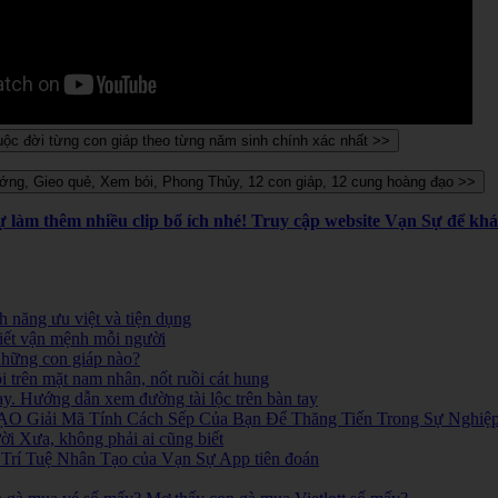
Sự làm thêm nhiều clip bổ ích nhé! Truy cập website Vạn Sự để k
 năng ưu việt và tiện dụng
iết vận mệnh mỗi người
 những con giáp nào?
i trên mặt nam nhân, nốt ruồi cát hung
ay. Hướng dẫn xem đường tài lộc trên bàn tay
O Giải Mã Tính Cách Sếp Của Bạn Để Thăng Tiến Trong Sự Nghiệ
 Xưa, không phải ai cũng biết
ó. Trí Tuệ Nhân Tạo của Vạn Sự App tiên đoán