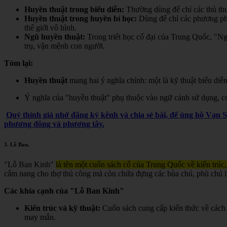
Huyền thuật trong biểu diễn:
Thường dùng để chỉ các thủ thuậ
Huyền thuật trong huyền bí học:
Dùng để chỉ các phương pháp,
thế giới vô hình.
Ngũ huyền thuật:
Trong triết học cổ đại của Trung Quốc, "Ngũ
trụ, vận mệnh con người.
Tóm lại:
Huyền thuật
mang hai ý nghĩa chính: một là kỹ thuật biểu diễn
Ý nghĩa của "huyền thuật" phụ thuộc vào ngữ cảnh sử dụng, có t
Quý thính giả nhớ đăng ký kênh và chia sẻ bài, để ủng hộ Vạn 
phương đông và phương tây.
3.
Lỗ Ban
.
"Lỗ Ban Kinh"
là tên một cuốn sách cổ của Trung Quốc về kiến trúc,
cẩm nang cho thợ thủ công mà còn chứa đựng các bùa chú, phù chú liê
Các khía cạnh của "Lỗ Ban Kinh"
Kiến trúc và kỹ thuật:
Cuốn sách cung cấp kiến thức về cách 
may mắn.