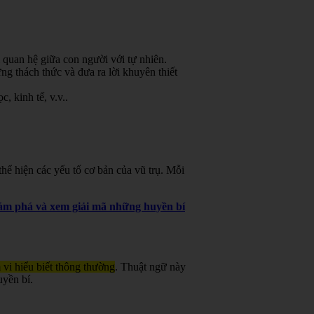
 quan hệ giữa con người với tự nhiên.
g thách thức và đưa ra lời khuyên thiết
, kinh tế, v.v.
.
ể hiện các yếu tố cơ bản của vũ trụ. Mỗi
khám phá và xem giải mã những huyền bí
 vi hiểu biết thông thường
. Thuật ngữ này
uyền bí.