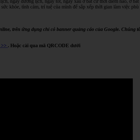
lịch, ngày dương lịch, ngày tốt, ngày xấu ở bất cứ thời điểm nào, ở bất
 sức khỏe, tình cảm, trí tuệ của mình để sắp xếp thời gian làm việc phù
online, trên ứng dụng chỉ có banner quảng cáo của Google. Chúng tô
Y >>
. Hoặc cài qua mã QRCODE dưới