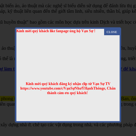
t biến ảo, ảo thuật mà các nghệ sĩ biểu diễn sử dụng để đánh lừa thị gi
 kỹ thuật liên quan đến thế giới tâm linh, siêu nhiên, thần bí, giúp kết
 huyền thuật" bao gồm các môn học dựa trên kinh Dịch và triết học cổ 
Kính mời quý khách like fanpage ủng hộ Vạn Sự !
 ảo thuật, hai là phương pháp giải thích các hiện tượng siêu nhiên, huyề
hể là một hình thức giải trí hoặc là một phần của các tín ngưỡng, triết
Sự làm thêm nhiều clip bổ ích nhé! Truy cập website Vạn Sự để 
Kính mời quý khách đăng ký nhận clip từ Vạn Sự TV
https://www.youtube.com/c/VạnSựNhưÝHạnhThônge, Chân
thành cảm ơn quý khách!
 phong thủy và kỹ thuật xây dựng, gắn liền với tên tuổi của Lỗ Ban, ô
n quan đến việc xây nhà, làm đồ đạc, và đôi khi được sử dụng trong c
xây dựng nhà ở, chế tạo các vật dụng trong nhà, và các phương pháp đ