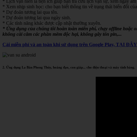
* Lịch vạn niên là tiện ích giúp bạn tra cứu lịch vạn sự, xem ngày âm 
* Xem nhịp sinh học: cho bạn biết thông tin về trạng thái biến đổi của
* Dự đoán tương lai qua tên.
* Dự đoán tương lai qua ngày sinh.
* Các tính năng khác được cập nhật thường xuyên.
* Ứng dụng của chúng tôi hoàn toàn miễn phí, chạy offline hoặc 
không cài cắm các phần mềm độc hại, không gây tốn pin,...
Cài miễn phí và an toàn khi sử dụng trên Google Play, TẠI ĐÂ
2. Ứng dụng La Bàn Phong Thủy, hoàng đạo, con giáp... cho điện thoại và máy tính bảng.