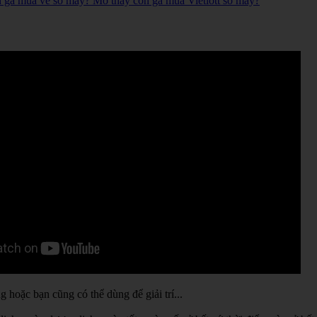
n gà mua vé số mấy? Mơ thấy con gà mua Vietlott số mấy?
hoặc bạn cũng có thể dùng để giải trí...