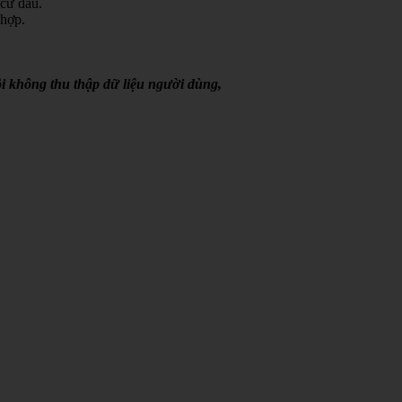
 cứ đâu.
 hợp.
i không thu thập dữ liệu người dùng,