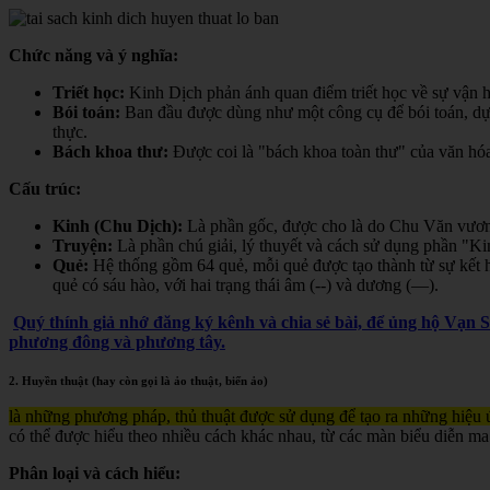
Chức năng và ý nghĩa:
Triết học:
Kinh Dịch phản ánh quan điểm triết học về sự vận hà
Bói toán:
Ban đầu được dùng như một công cụ để bói toán, dự đ
thực.
Bách khoa thư:
Được coi là "bách khoa toàn thư" của văn hóa 
Cấu trúc:
Kinh (Chu Dịch):
Là phần gốc, được cho là do Chu Văn vươn
Truyện:
Là phần chú giải, lý thuyết và cách sử dụng phần "K
Quẻ:
Hệ thống gồm 64 quẻ, mỗi quẻ được tạo thành từ sự kết h
quẻ có sáu hào, với hai trạng thái âm (--) và dương (—).
Quý thính giả nhớ đăng ký kênh và chia sẻ bài, để ủng hộ Vạn 
phương đông và phương tây.
2. Huyền thuật (hay còn gọi là ảo thuật, biến ảo)
là những phương pháp, thủ thuật được sử dụng để tạo ra những hiệu ứ
có thể được hiểu theo nhiều cách khác nhau, từ các màn biểu diễn ma
Phân loại và cách hiểu: