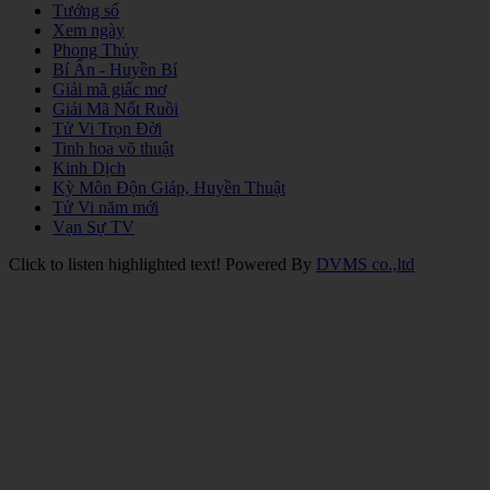
Tướng số
Xem ngày
Phong Thủy
Bí Ẩn - Huyền Bí
Giải mã giấc mơ
Giải Mã Nốt Ruồi
Tử Vi Trọn Đời
Tinh hoa võ thuật
Kinh Dịch
Kỳ Môn Độn Giáp, Huyền Thuật
Tử Vi năm mới
Vạn Sự TV
Click to listen highlighted text!
Powered By
DVMS co.,ltd