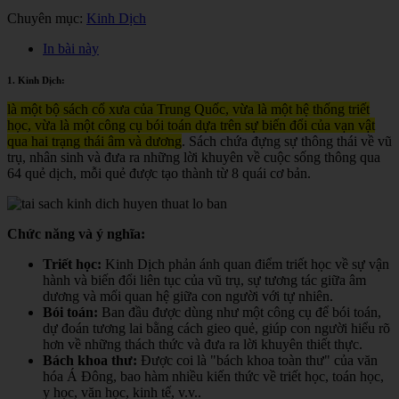
Chuyên mục:
Kinh Dịch
In bài này
1. Kinh Dịch:
là một bộ sách cổ xưa của Trung Quốc, vừa là một hệ thống triết
học, vừa là một công cụ bói toán dựa trên sự biến đổi của vạn vật
qua hai trạng thái âm và dương
. Sách chứa đựng sự thông thái về vũ
trụ, nhân sinh và đưa ra những lời khuyên về cuộc sống thông qua
64 quẻ dịch, mỗi quẻ được tạo thành từ 8 quái cơ bản.
Chức năng và ý nghĩa:
Triết học:
Kinh Dịch phản ánh quan điểm triết học về sự vận
hành và biến đổi liên tục của vũ trụ, sự tương tác giữa âm
dương và mối quan hệ giữa con người với tự nhiên.
Bói toán:
Ban đầu được dùng như một công cụ để bói toán,
dự đoán tương lai bằng cách gieo quẻ, giúp con người hiểu rõ
hơn về những thách thức và đưa ra lời khuyên thiết thực.
Bách khoa thư:
Được coi là "bách khoa toàn thư" của văn
hóa Á Đông, bao hàm nhiều kiến thức về triết học, toán học,
y học, văn học, kinh tế, v.v.
.