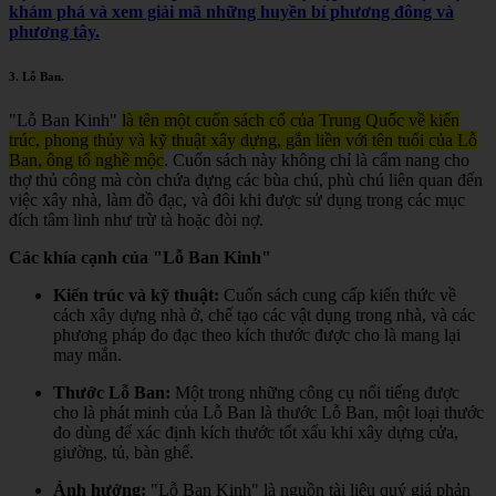
khám phá và xem giải mã những huyền bí phương đông và
phương tây.
3.
Lỗ Ban
.
"Lỗ Ban Kinh"
là tên một cuốn sách cổ của Trung Quốc về kiến
trúc, phong thủy và kỹ thuật xây dựng, gắn liền với tên tuổi của Lỗ
Ban, ông tổ nghề mộc
.
Cuốn sách này không chỉ là cẩm nang cho
thợ thủ công mà còn chứa đựng các bùa chú, phù chú liên quan đến
việc xây nhà, làm đồ đạc, và đôi khi được sử dụng trong các mục
đích tâm linh như trừ tà hoặc đòi nợ.
Các khía cạnh của "Lỗ Ban Kinh"
Kiến trúc và kỹ thuật:
Cuốn sách cung cấp kiến thức về
cách xây dựng nhà ở, chế tạo các vật dụng trong nhà, và các
phương pháp đo đạc theo kích thước được cho là mang lại
may mắn.
Thước Lỗ Ban:
Một trong những công cụ nổi tiếng được
cho là phát minh của Lỗ Ban là thước Lỗ Ban, một loại thước
đo dùng để xác định kích thước tốt xấu khi xây dựng cửa,
giường, tủ, bàn ghế.
Ảnh hưởng:
"Lỗ Ban Kinh" là nguồn tài liệu quý giá phản