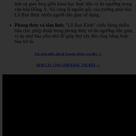
ánh sự giao thoa giữa khoa học thực tiễn và tín ngưỡng trong
văn hóa Đông Á.
Nó cũng là nguồn gốc của trường phái bùa
Lỗ Ban được nhiều người dân gian sử dụng.
Phong thủy và tâm linh:
"Lỗ Ban Kinh" chứa đựng nhiều
bùa chú, phép thuật trong phong thủy và tín ngưỡng dân gian,
ví dụ như bùa yểm nhà để giúp thợ xây đòi công bằng hoặc
bùa trừ tà.
Tải sách miễn phí từ Google Drive, tại đây >>
XEM CÁC CON GIÁP KHÁC TẠI ĐÂY >>