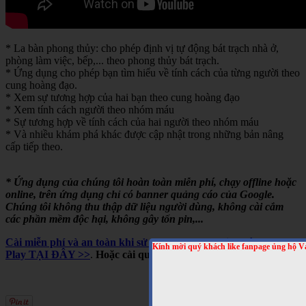
* La bàn phong thủy: cho phép định vị tự động bát trạch nhà ở,
phòng làm việc, bếp,... theo phong thủy bát trạch.
* Ứng dụng cho phép bạn tìm hiểu về tính cách của từng người theo
cung hoàng đạo.
* Xem sự tương hợp của hai bạn theo cung hoàng đạo
* Xem tính cách người theo nhóm máu
* Sự tương hợp về tính cách của hai người theo nhóm máu
* Và nhiều khám phá khác được cập nhật trong những bản nâng
cấp tiếp theo.
* Ứng dụng của chúng tôi hoàn toàn miễn phí, chạy offline hoặc
online, trên ứng dụng chỉ có banner quảng cáo của Google.
Chúng tôi không thu thập dữ liệu người dùng, không cài cắm
các phần mềm độc hại, không gây tốn pin,...
Cài miễn phí và an toàn khi sử dụng cho Android, trên Google
Kính mời quý khách like fanpage ủng hộ V
Play TẠI ĐÂY >>
.
Hoặc cài qua mã QRCODE sau