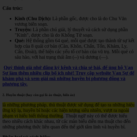
Cấu trúc:
Kinh (Chu Dịch):
Là phần gốc, được cho là do Chu Văn
vương biên soạn.
Truyện:
Là phần chú giải, lý thuyết và cách sử dụng phần
"Kinh", được cho là do Khổng Tử soạn.
Quẻ:
Hệ thống gồm 64 quẻ, mỗi quẻ được tạo thành từ sự kết
hợp của 8 quái cơ bản (Càn, Khôn, Chấn, Tốn, Khảm, Ly,
Cấn, Đoài), thể hiện các yếu tố cơ bản của vũ trụ. Mỗi quẻ có
sáu hào, với hai trạng thái âm (--) và dương (—).
Quý thính giả nhớ đăng ký kênh và chia sẻ bài, để ủng hộ Vạn
Sự làm thêm nhiều clip bổ ích nhé! Truy cập website Vạn Sự để
khám phá và xem giải mã những huyền bí phương đông và
phương tây.
2. Huyền thuật (hay còn gọi là ảo thuật, biến ảo)
là những phương pháp, thủ thuật được sử dụng để tạo ra những hiệu
ứng kỳ lạ, huyền bí hoặc các hiện tượng siêu nhiên, vượt ra ngoài
phạm vi hiểu biết thông thường
. Thuật ngữ này có thể được hiểu
theo nhiều cách khác nhau, từ các màn biểu diễn ma thuật cho đến
những phương thức liên quan đến thế giới tâm linh và huyền bí.