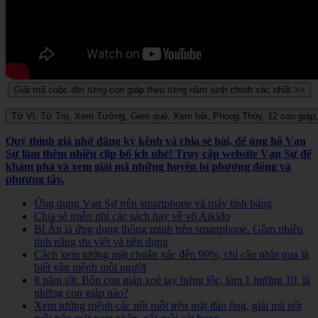
Quý thính giả nhớ đăng ký kênh và chia sẻ bài, để ủng hộ Vạn
Sự làm thêm nhiều clip bổ ích nhé! Truy cập website Vạn Sự để
khám phá và xem giải mã những huyền bí phương đông và
phương tây.
Ứng dụng Vạn Sự trên smartphone và máy tính bảng
Chia sẻ miễn phí các sách hay về võ Aikido
Bí Ẩn là ứng dụng thông minh trên smartphone. Gồm nhiều
tính năng ưu việt và tiện dụng
Cách xem tướng mặt chuẩn xác đến 99%, chỉ cần nhìn qua là
biết vận mệnh mỗi người
8 năm tới: Bốn con giáp xoè tay hứng lộc, làm 1 hưởng 10, là
những con giáp nào?
Xem tướng mệnh các nốt ruồi trên mặt đàn ông, giải mã nốt