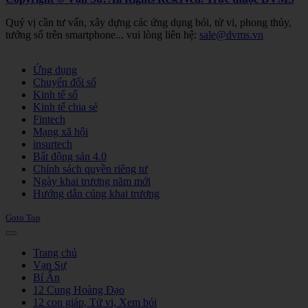
Quý vị cần tư vấn, xây dựng các ứng dụng bói, tử vi, phong thủy,
tướng số trên smartphone... vui lòng liên hệ:
sale@dvms.vn
Joomla! 3 Templates
Ứng dụng
Chuyển đổi số
Kinh tế số
Kinh tế chia sẻ
Fintech
Mạng xã hội
insurtech
Bất động sản 4.0
Chính sách quyền riêng tư
Ngày khai trương năm mới
Hướng dẫn cúng khai trương
Goto Top
Trang chủ
Vạn Sự
Bí Ẩn
12 Cung Hoàng Đạo
12 con giáp, Tử vi, Xem bói