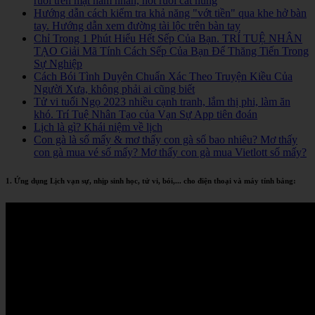
ruồi trên mặt nam nhân, nốt ruồi cát hung
Hướng dẫn cách kiểm tra khả năng "vớt tiền" qua khe hở bàn
tay. Hướng dẫn xem đường tài lộc trên bàn tay
Chỉ Trong 1 Phút Hiểu Hết Sếp Của Bạn. TRÍ TUỆ NHÂN
TẠO Giải Mã Tính Cách Sếp Của Bạn Để Thăng Tiến Trong
Sự Nghiệp
Cách Bói Tình Duyên Chuẩn Xác Theo Truyện Kiều Của
Người Xưa, không phải ai cũng biết
Tử vi tuổi Ngọ 2023 nhiều cạnh tranh, lắm thị phi, làm ăn
khó. Trí Tuệ Nhân Tạo của Vạn Sự App tiên đoán
Lịch là gì? Khái niệm về lịch
Con gà là số mấy & mơ thấy con gà số bao nhiêu? Mơ thấy
con gà mua vé số mấy? Mơ thấy con gà mua Vietlott số mấy?
1. Ứng dụng Lịch vạn sự, nhịp sinh học, tử vi, bói,... cho điện thoại và máy tính bảng: