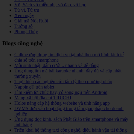
Võ, Sách võ miễn phí, võ đạo, võ học
Tử vi, Tứ trụ
Xem ngày
Giải mã Nốt Ruồi
Tướng số
Phong Thủy
Blogs công nghệ
Callme ứng dụng tìm dịch vụ tại nhà theo mô hình kinh tế
chia sẻ trên smartphone
Mời sinh nhật, đám cưới... nhanh và dễ dàng
Ứng dụng tìm mã bài karaoke nhanh, đầy đủ và cập nhật
thường xuyên
Thực hiện các nghiên cứu tâm lý theo phương pháp
Napping® trên tablet
Tìm kiếm lời chúc hay, có song ngữ trên Android
Mạng xã hội địa chỉ TIDICHI
Holos nâng cấp hệ thống website và tính năng app
DVMS đưa vào hoạt động trung tâm giải pháp cho doanh
nghiệp
Ứng dụng đọc kinh, sách Phật Giáo trên smartphone và máy
tính bảng
Triển khai hệ thống taxi công nghệ, điều hành vận tải thông