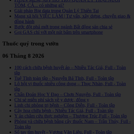
TÔM, CÁ... có những gì?
Giải pháp Big data trong Quản Lý Thiên Tai
Mạng xã hội VIỆC LÀM | Tư vấn, xây dựng, chuyển giao &
đồng hành
Bước đột phá mới trong ngành Bất động sản chia sẻ
Gọi GAS chỉ với một nút bấm trên smartphone
Thuốc quý trong vườn
06 Tháng 8 2026
100 cách chữa bệnh huyết áp – Nhiều Tác Giả, Full - Toàn
tập
Tuệ Tĩnh toàn tập - Nguyễn Bá Tĩnh, Full - Toàn tập
Lô hội vị thuốc nhiều công dụng – Thục Nhàn, Full - Toàn
tập
Chẩn Đoán Học Y Đạo – Chơn Nguyên, Full - Toàn tập
Chi sẻ miễn phí sách về y dược, đông y
Linh chi phòng trị bệnh – Công Diễn, Full - Toàn tập
Cây hoa chữa bệnh - Nhiều Tác Giả, Full - Toàn tập
Y án châm cứu thực nghiệm – Thượng Trúc,Full - Toàn tập
Phòng và chữa bệnh bằng cây thuốc Nam – Trần Thúy, Full -
Toàn tập
Sổ tay tìm huyệt - Vương Văn Liêu, Full - Toàn tập