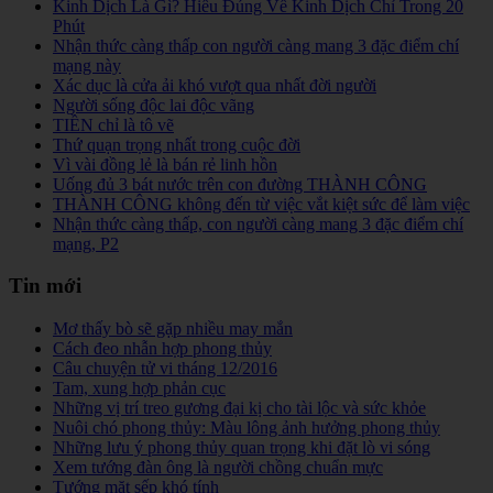
Kinh Dịch Là Gì? Hiểu Đúng Về Kinh Dịch Chỉ Trong 20
Phút
Nhận thức càng thấp con người càng mang 3 đặc điểm chí
mạng này
Xác dục là cửa ải khó vượt qua nhất đời người
Người sống độc lai độc vãng
TIỀN chỉ là tô vẽ
Thứ quạn trọng nhất trong cuộc đời
Vì vài đồng lẻ là bán rẻ linh hồn
Uống đủ 3 bát nước trên con đường THÀNH CÔNG
THÀNH CÔNG không đến từ việc vắt kiệt sức để làm việc
Nhận thức càng thấp, con người càng mang 3 đặc điểm chí
mạng, P2
Tin mới
Mơ thấy bò sẽ gặp nhiều may mắn
Cách đeo nhẫn hợp phong thủy
Câu chuyện tử vi tháng 12/2016
Tam, xung hợp phản cục
Những vị trí treo gương đại kị cho tài lộc và sức khỏe
Nuôi chó phong thủy: Màu lông ảnh hưởng phong thủy
Những lưu ý phong thủy quan trọng khi đặt lò vi sóng
Xem tướng đàn ông là người chồng chuẩn mực
Tướng mặt sếp khó tính