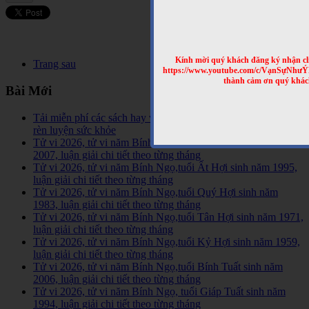
Kính mời quý khách đăng ký nhận cl
Trang sau
https://www.youtube.com/c/VạnSựNhư
thành cảm ơn quý khác
Bài Mới
Tải miễn phí các sách hay về tinh hoa võ học trên Thế Giới,
rèn luyện sức khỏe
Tử vi 2026, tử vi năm Bính Ngọ,tuổi Đinh Hợi sinh năm
2007, luận giải chi tiết theo từng tháng
Tử vi 2026, tử vi năm Bính Ngọ,tuổi Ất Hợi sinh năm 1995,
luận giải chi tiết theo từng tháng
Tử vi 2026, tử vi năm Bính Ngọ,tuổi Quý Hợi sinh năm
1983, luận giải chi tiết theo từng tháng
Tử vi 2026, tử vi năm Bính Ngọ,tuổi Tân Hợi sinh năm 1971,
luận giải chi tiết theo từng tháng
Tử vi 2026, tử vi năm Bính Ngọ,tuổi Kỷ Hợi sinh năm 1959,
luận giải chi tiết theo từng tháng
Tử vi 2026, tử vi năm Bính Ngọ,tuổi Bính Tuất sinh năm
2006, luận giải chi tiết theo từng tháng
Tử vi 2026, tử vi năm Bính Ngọ, tuổi Giáp Tuất sinh năm
1994, luận giải chi tiết theo từng tháng