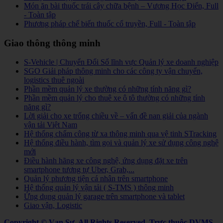
Món ăn bài thuốc trái cây chữa bệnh – Vương Học Điển, Full
- Toàn tập
Phương pháp chế biến thuốc cổ truyền, Full - Toàn tập
Giao thông thông minh
S-Vehicle | Chuyển Đổi Số lĩnh vực Quản lý xe doanh nghiệp
SGO Giải pháp thông minh cho các công ty vận chuyển,
logistics thuê ngoài
Phần mềm quản lý xe thường có những tính năng gì?
Phần mềm quản lý cho thuê xe ô tô thường có những tính
năng gì?
Lời giải cho xe trống chiều về – vấn đề nan giải của ngành
vận tải Việt Nam
Hệ thống chấm công từ xa thông minh qua vệ tinh STracking
Hệ thống điều hành, tìm gọi và quản lý xe sử dụng công nghệ
mới
Điều hành hãng xe công nghệ, ứng dụng đặt xe trên
smartphone tương tự Uber, Grab,...
Quản lý phương tiện cá nhân trên smartphone
Hệ thống quản lý vận tải ( S-TMS ) thông minh
Ứng dụng quản lý garage trên smartphone và tablet
Giao vận, Logistic
Copyright © Vạn Sự. All Rights Reserved.
Trực thuộc DVMS