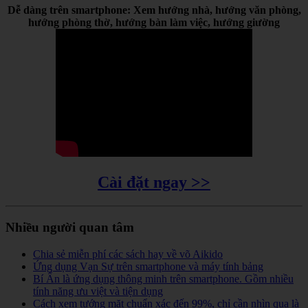
Dễ dàng trên smartphone: Xem hướng nhà, hướng văn phòng,
hướng phòng thờ, hướng bàn làm việc, hướng giường
Cài đặt ngay >>
Nhiều người quan tâm
Chia sẻ miễn phí các sách hay về võ Aikido
Ứng dụng Vạn Sự trên smartphone và máy tính bảng
Bí Ẩn là ứng dụng thông minh trên smartphone. Gồm nhiều
tính năng ưu việt và tiện dụng
Cách xem tướng mặt chuẩn xác đến 99%, chỉ cần nhìn qua là