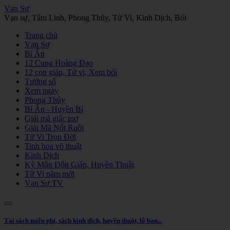
Vạn Sự
Vạn sự, Tâm Linh, Phong Thủy, Tử Vi, Kinh Dịch, Bói
Trang chủ
Vạn Sự
Bí Ẩn
12 Cung Hoàng Đạo
12 con giáp, Tử vi, Xem bói
Tướng số
Xem ngày
Phong Thủy
Bí Ẩn - Huyền Bí
Giải mã giấc mơ
Giải Mã Nốt Ruồi
Tử Vi Trọn Đời
Tinh hoa võ thuật
Kinh Dịch
Kỳ Môn Độn Giáp, Huyền Thuật
Tử Vi năm mới
Vạn Sự TV
Tải sách miễn phí, sách kinh dịch, huyền thuật, lỗ ban...