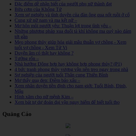
Đặc điểm dễ nhận biết của người phụ nữ thành đạt
Bữa cơm của Khổng Tử
Xem sự nghiệp và tình duyên của đàn ông qua nốt ruồi ở cổ
Cung xử nữ nam và ma kết nữ –
Mơ hôn môi người yêu: Thuận lợi trong tình yêu –
Những phương pháp xua đuổi tà khí không ma quỷ nào dám
tới gần
Mẹo phong thủy giúp hóa giải mâu thuẫn vợ chồng - Xem
tuổi vợ chồng - Xem Tử Vi
Duyên âm có thật hay không ?
Tướng rốn –
Nhà hướng Đông hợp hay không hợp phong thủy? (P1)
4 bức tranh phong thủy vượng vận nên treo ngay trong nhà
Sự nghiệp của người tuổi Thân cung Thiên Bình
Mơ thấy quạ đen: Điềm báo xấu –
Xem nhân duyên tiền định cho nam giới: Tuổi Bính, Đinh,
Mậu
Hình xăm cho nữ mệnh Kim –
Xem bát tự dự đoán đại vận nguy hiểm để biết tuổi thọ
Quảng Cáo