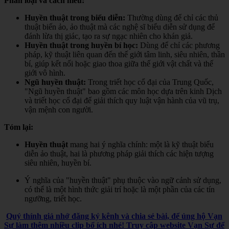
Phân loại và cách hiểu:
Huyền thuật trong biểu diễn:
Thường dùng để chỉ các thủ
thuật biến ảo, ảo thuật mà các nghệ sĩ biểu diễn sử dụng để
đánh lừa thị giác, tạo ra sự ngạc nhiên cho khán giả.
Huyền thuật trong huyền bí học:
Dùng để chỉ các phương
pháp, kỹ thuật liên quan đến thế giới tâm linh, siêu nhiên, thần
bí, giúp kết nối hoặc giao thoa giữa thế giới vật chất và thế
giới vô hình.
Ngũ huyền thuật:
Trong triết học cổ đại của Trung Quốc,
"Ngũ huyền thuật" bao gồm các môn học dựa trên kinh Dịch
và triết học cổ đại để giải thích quy luật vận hành của vũ trụ,
vận mệnh con người.
Tóm lại:
Huyền thuật
mang hai ý nghĩa chính: một là kỹ thuật biểu
diễn ảo thuật, hai là phương pháp giải thích các hiện tượng
siêu nhiên, huyền bí.
Ý nghĩa của "huyền thuật" phụ thuộc vào ngữ cảnh sử dụng,
có thể là một hình thức giải trí hoặc là một phần của các tín
ngưỡng, triết học.
Quý thính giả nhớ đăng ký kênh và chia sẻ bài, để ủng hộ Vạn
Sự làm thêm nhiều clip bổ ích nhé! Truy cập website Vạn Sự để