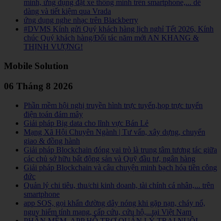
minh, ứng dụng đặt xe thông minh trên smartphone,... dễ
dàng và tiết kiệm qua Vrada
ứng dụng nghe nhạc trên Blackberry
#DVMS Kính gửi Quý khách hàng lịch nghỉ Tết 2026, Kính
chúc Quý khách hàng/Đối tác năm mới AN KHANG &
THỊNH VƯỢNG!
Mobile Solution
06 Tháng 8 2026
Phần mềm hội nghị truyền hình trực tuyến,họp trực tuyến
điện toán đám mây
Giải pháp Big data cho lĩnh vực Bán Lẻ
Mạng Xã Hội Chuyên Ngành | Tư vấn, xây dựng, chuyển
giao & đồng hành
Giải pháp Blockchain đóng vai trò là trung tâm tương tác giữa
các chủ sở hữu bất động sản và Quỹ đầu tư, ngân hàng
Giải pháp Blockchain và câu chuyện minh bạch hóa tiền công
đức
Quản lý chi tiêu, thu/chi kinh doanh, tài chính cá nhân,... trên
smartphone
app SOS, gọi khẩn đường dây nóng khi gặp nạn, cháy nổ,
nguy hiểm tính mạng, cấp cứu, cứu hộ,...tại Việt Nam
PHẦN MỀM, APP HỖ TRỢ QUẢN LÝ TRẠI NUÔI