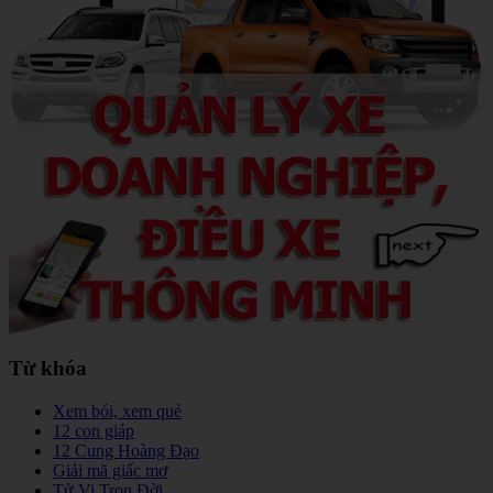
Từ khóa
Xem bói, xem quẻ
12 con giáp
12 Cung Hoàng Đạo
Giải mã giấc mơ
Tử Vi Trọn Đời